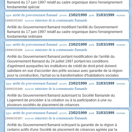
flamand du 17 juin 1997 relatif au cadre organique dans l'enseignement
fondamental spécial
arrêté du gouvernement flamand
23/02/1999
31/03/1999
type
prom.
pub.
numac
ministere de la communaute flamande
1999035360
source
Arrêté du Gouvernement flamand modifiant l'arrêté du Gouvernement
flamand du 17 juin 1997 relatif au cadre organique dans l'enseignement
fondamental ordinaire
arrêté du gouvernement flamand
23/02/1999
31/03/1999
type
prom.
pub.
numac
ministere de la communaute flamande
1999035386
source
Arrêté du Gouvernement flamand portant modification de l'arrêté du
Gouvernement flamand du 24 juillet 1997 portant les conditions
d'agrément auxquelles les institutions de crédit de droit privé doivent
satisfaire en vue d'accorder des prêts sociaux avec garantie de la région
pour la construction, l'achat ou la transformation d'habitations sociales
arrêté du gouvernement flamand
23/02/1999
31/03/1999
type
prom.
pub.
numac
ministere de la communaute flamande
1999035388
source
Arrêté du Gouvernement flamand autorisant la Société flamande du
Logement de procéder à la création ou à la participation à une ou
plusieurs sociétés de placement de créances
arrêté du gouvernement flamand
23/02/1999
31/03/1999
type
prom.
pub.
numac
ministere de la communaute flamande
1999035387
source
Arrêté du Gouvernement flamand octroyant la garantie de la région à
certains actifs d'une Société de placement de créances agréée par la