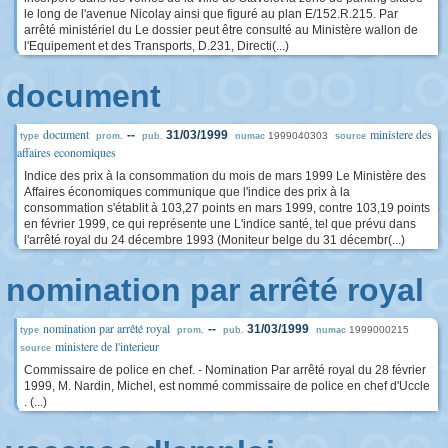
le long de l'avenue Nicolay ainsi que figuré au plan E/152.R.215. Par
arrêté ministériel du Le dossier peut être consulté au Ministère wallon de
l'Equipement et des Transports, D.231, Directi(...)
document
document
ministere des
--
31/03/1999
1999040303
type
prom.
pub.
numac
source
affaires economiques
Indice des prix à la consommation du mois de mars 1999 Le Ministère des
Affaires économiques communique que l'indice des prix à la
consommation s'établit à 103,27 points en mars 1999, contre 103,19 points
en février 1999, ce qui représente une L'indice santé, tel que prévu dans
l'arrêté royal du 24 décembre 1993 (Moniteur belge du 31 décembr(...)
nomination par arrêté royal
nomination par arrêté royal
--
31/03/1999
1999000215
type
prom.
pub.
numac
ministere de l'interieur
source
Commissaire de police en chef. - Nomination Par arrêté royal du 28 février
1999, M. Nardin, Michel, est nommé commissaire de police en chef d'Uccle
. (...)