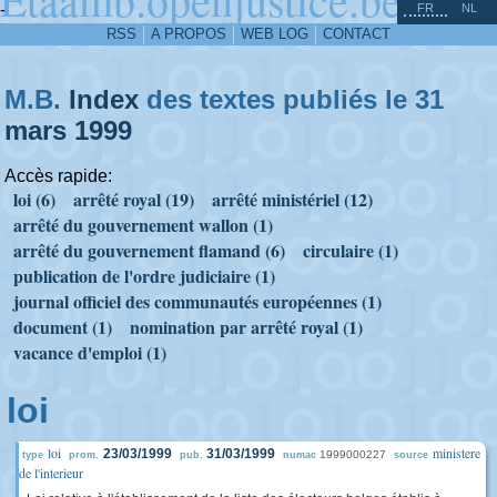
^
-
FR
NL
RSS
A PROPOS
WEB LOG
CONTACT
M.B.
Index
des textes publiés le 31
mars
1999
Accès rapide:
loi (6)
arrêté royal (19)
arrêté ministériel (12)
arrêté du gouvernement wallon (1)
arrêté du gouvernement flamand (6)
circulaire (1)
publication de l'ordre judiciaire (1)
journal officiel des communautés européennes (1)
document (1)
nomination par arrêté royal (1)
vacance d'emploi (1)
loi
loi
ministere
23/03/1999
31/03/1999
1999000227
type
prom.
pub.
numac
source
de l'interieur