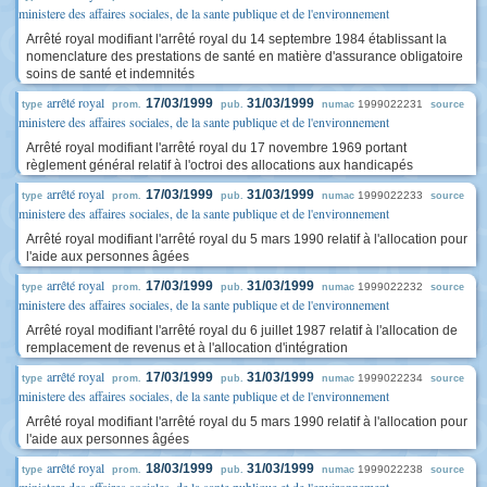
ministere des affaires sociales, de la sante publique et de l'environnement
Arrêté royal modifiant l'arrêté royal du 14 septembre 1984 établissant la
nomenclature des prestations de santé en matière d'assurance obligatoire
soins de santé et indemnités
arrêté royal
17/03/1999
31/03/1999
1999022231
type
prom.
pub.
numac
source
ministere des affaires sociales, de la sante publique et de l'environnement
Arrêté royal modifiant l'arrêté royal du 17 novembre 1969 portant
règlement général relatif à l'octroi des allocations aux handicapés
arrêté royal
17/03/1999
31/03/1999
1999022233
type
prom.
pub.
numac
source
ministere des affaires sociales, de la sante publique et de l'environnement
Arrêté royal modifiant l'arrêté royal du 5 mars 1990 relatif à l'allocation pour
l'aide aux personnes âgées
arrêté royal
17/03/1999
31/03/1999
1999022232
type
prom.
pub.
numac
source
ministere des affaires sociales, de la sante publique et de l'environnement
Arrêté royal modifiant l'arrêté royal du 6 juillet 1987 relatif à l'allocation de
remplacement de revenus et à l'allocation d'intégration
arrêté royal
17/03/1999
31/03/1999
1999022234
type
prom.
pub.
numac
source
ministere des affaires sociales, de la sante publique et de l'environnement
Arrêté royal modifiant l'arrêté royal du 5 mars 1990 relatif à l'allocation pour
l'aide aux personnes âgées
arrêté royal
18/03/1999
31/03/1999
1999022238
type
prom.
pub.
numac
source