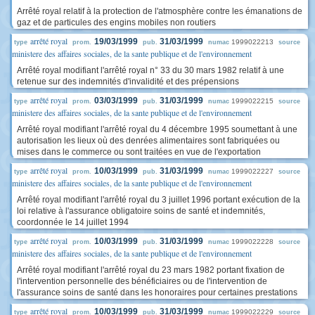
Arrêté royal relatif à la protection de l'atmosphère contre les émanations de
gaz et de particules des engins mobiles non routiers
arrêté royal
19/03/1999
31/03/1999
1999022213
type
prom.
pub.
numac
source
ministere des affaires sociales, de la sante publique et de l'environnement
Arrêté royal modifiant l'arrêté royal n° 33 du 30 mars 1982 relatif à une
retenue sur des indemnités d'invalidité et des prépensions
arrêté royal
03/03/1999
31/03/1999
1999022215
type
prom.
pub.
numac
source
ministere des affaires sociales, de la sante publique et de l'environnement
Arrêté royal modifiant l'arrêté royal du 4 décembre 1995 soumettant à une
autorisation les lieux où des denrées alimentaires sont fabriquées ou
mises dans le commerce ou sont traitées en vue de l'exportation
arrêté royal
10/03/1999
31/03/1999
1999022227
type
prom.
pub.
numac
source
ministere des affaires sociales, de la sante publique et de l'environnement
Arrêté royal modifiant l'arrêté royal du 3 juillet 1996 portant exécution de la
loi relative à l'assurance obligatoire soins de santé et indemnités,
coordonnée le 14 juillet 1994
arrêté royal
10/03/1999
31/03/1999
1999022228
type
prom.
pub.
numac
source
ministere des affaires sociales, de la sante publique et de l'environnement
Arrêté royal modifiant l'arrêté royal du 23 mars 1982 portant fixation de
l'intervention personnelle des bénéficiaires ou de l'intervention de
l'assurance soins de santé dans les honoraires pour certaines prestations
arrêté royal
10/03/1999
31/03/1999
1999022229
type
prom.
pub.
numac
source