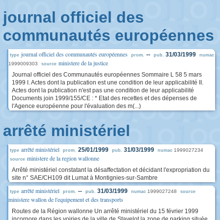
journal officiel des
communautés européennes
journal officiel des communautés européennes
--
31/03/1999
type
prom.
pub.
numac
ministere de la justice
1999009303
source
Journal officiel des Communautés européennes Sommaire L 58 5 mars
1999 I. Actes dont la publication est une condition de leur applicabilité II.
Actes dont la publication n'est pas une condition de leur applicabilité
Documents join 1999/155/CE : * Etat des recettes et des dépenses de
l'Agence européenne pour l'évaluation des m(...)
arrêté ministériel
arrêté ministériel
25/01/1999
31/03/1999
1999027234
type
prom.
pub.
numac
ministere de la region wallonne
source
Arrêté ministériel constatant la désaffectation et décidant l'expropriation du
site n° SAE/CH109 dit Lumat à Montignies-sur-Sambre
arrêté ministériel
--
31/03/1999
1999027248
type
prom.
pub.
numac
source
ministere wallon de l'equipement et des transports
Routes de la Région wallonne Un arrêté ministériel du 15 février 1999
incorpore dans les voiries de la ville de Stavelot la zone de parking située