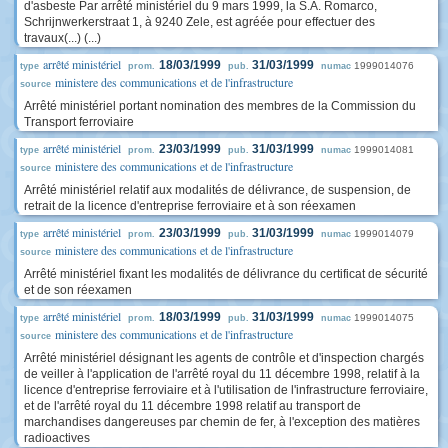
d'asbeste Par arrêté ministériel du 9 mars 1999, la S.A. Romarco,
Schrijnwerkerstraat 1, à 9240 Zele, est agréée pour effectuer des
travaux(...) (...)
arrêté ministériel
18/03/1999
31/03/1999
1999014076
type
prom.
pub.
numac
ministere des communications et de l'infrastructure
source
Arrêté ministériel portant nomination des membres de la Commission du
Transport ferroviaire
arrêté ministériel
23/03/1999
31/03/1999
1999014081
type
prom.
pub.
numac
ministere des communications et de l'infrastructure
source
Arrêté ministériel relatif aux modalités de délivrance, de suspension, de
retrait de la licence d'entreprise ferroviaire et à son réexamen
arrêté ministériel
23/03/1999
31/03/1999
1999014079
type
prom.
pub.
numac
ministere des communications et de l'infrastructure
source
Arrêté ministériel fixant les modalités de délivrance du certificat de sécurité
et de son réexamen
arrêté ministériel
18/03/1999
31/03/1999
1999014075
type
prom.
pub.
numac
ministere des communications et de l'infrastructure
source
Arrêté ministériel désignant les agents de contrôle et d'inspection chargés
de veiller à l'application de l'arrêté royal du 11 décembre 1998, relatif à la
licence d'entreprise ferroviaire et à l'utilisation de l'infrastructure ferroviaire,
et de l'arrêté royal du 11 décembre 1998 relatif au transport de
marchandises dangereuses par chemin de fer, à l'exception des matières
radioactives