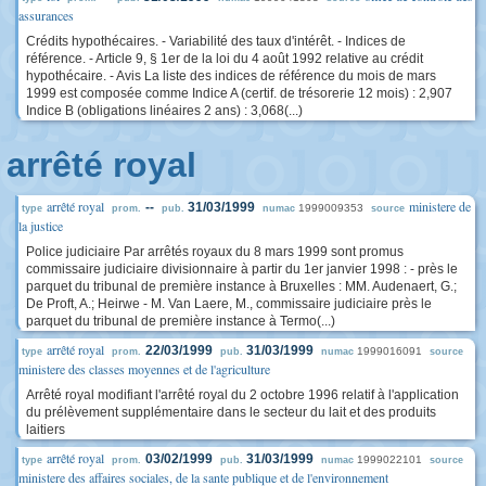
assurances
Crédits hypothécaires. - Variabilité des taux d'intérêt. - Indices de
référence. - Article 9, § 1er de la loi du 4 août 1992 relative au crédit
hypothécaire. - Avis La liste des indices de référence du mois de mars
1999 est composée comme Indice A (certif. de trésorerie 12 mois) : 2,907
Indice B (obligations linéaires 2 ans) : 3,068(...)
arrêté royal
arrêté royal
ministere de
--
31/03/1999
1999009353
type
prom.
pub.
numac
source
la justice
Police judiciaire Par arrêtés royaux du 8 mars 1999 sont promus
commissaire judiciaire divisionnaire à partir du 1er janvier 1998 : - près le
parquet du tribunal de première instance à Bruxelles : MM. Audenaert, G.;
De Proft, A.; Heirwe - M. Van Laere, M., commissaire judiciaire près le
parquet du tribunal de première instance à Termo(...)
arrêté royal
22/03/1999
31/03/1999
1999016091
type
prom.
pub.
numac
source
ministere des classes moyennes et de l'agriculture
Arrêté royal modifiant l'arrêté royal du 2 octobre 1996 relatif à l'application
du prélèvement supplémentaire dans le secteur du lait et des produits
laitiers
arrêté royal
03/02/1999
31/03/1999
1999022101
type
prom.
pub.
numac
source
ministere des affaires sociales, de la sante publique et de l'environnement