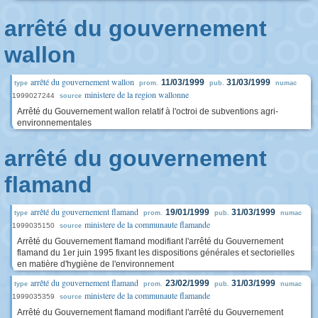
arrêté du gouvernement
wallon
arrêté du gouvernement wallon
11/03/1999
31/03/1999
type
prom.
pub.
numac
ministere de la region wallonne
1999027244
source
Arrêté du Gouvernement wallon relatif à l'octroi de subventions agri-
environnementales
arrêté du gouvernement
flamand
arrêté du gouvernement flamand
19/01/1999
31/03/1999
type
prom.
pub.
numac
ministere de la communaute flamande
1999035150
source
Arrêté du Gouvernement flamand modifiant l'arrêté du Gouvernement
flamand du 1er juin 1995 fixant les dispositions générales et sectorielles
en matière d'hygiène de l'environnement
arrêté du gouvernement flamand
23/02/1999
31/03/1999
type
prom.
pub.
numac
ministere de la communaute flamande
1999035359
source
Arrêté du Gouvernement flamand modifiant l'arrêté du Gouvernement