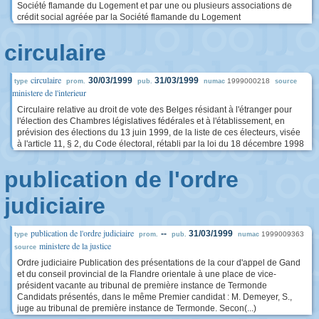
Société flamande du Logement et par une ou plusieurs associations de
crédit social agréée par la Société flamande du Logement
circulaire
circulaire
30/03/1999
31/03/1999
1999000218
type
prom.
pub.
numac
source
ministere de l'interieur
Circulaire relative au droit de vote des Belges résidant à l'étranger pour
l'élection des Chambres législatives fédérales et à l'établissement, en
prévision des élections du 13 juin 1999, de la liste de ces électeurs, visée
à l'article 11, § 2, du Code électoral, rétabli par la loi du 18 décembre 1998
publication de l'ordre
judiciaire
publication de l'ordre judiciaire
--
31/03/1999
1999009363
type
prom.
pub.
numac
ministere de la justice
source
Ordre judiciaire Publication des présentations de la cour d'appel de Gand
et du conseil provincial de la Flandre orientale à une place de vice-
président vacante au tribunal de première instance de Termonde
Candidats présentés, dans le même Premier candidat : M. Demeyer, S.,
juge au tribunal de première instance de Termonde. Secon(...)