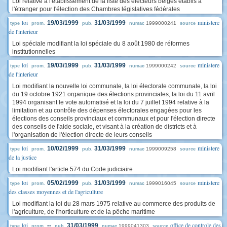
Loi relative à l'établissement de la liste des électeurs belges établis à
l'étranger pour l'élection des Chambres législatives fédérales
loi
ministere
19/03/1999
31/03/1999
1999000241
type
prom.
pub.
numac
source
de l'interieur
Loi spéciale modifiant la loi spéciale du 8 août 1980 de réformes
institutionnelles
loi
ministere
19/03/1999
31/03/1999
1999000242
type
prom.
pub.
numac
source
de l'interieur
Loi modifiant la nouvelle loi communale, la loi électorale communale, la loi
du 19 octobre 1921 organique des élections provinciales, la loi du 11 avril
1994 organisant le vote automatisé et la loi du 7 juillet 1994 relative à la
limitation et au contrôle des dépenses électorales engagées pour les
élections des conseils provinciaux et communaux et pour l'élection directe
des conseils de l'aide sociale, et visant à la création de districts et à
l'organisation de l'élection directe de leurs conseils
loi
ministere
10/02/1999
31/03/1999
1999009258
type
prom.
pub.
numac
source
de la justice
Loi modifiant l'article 574 du Code judiciaire
loi
ministere
05/02/1999
31/03/1999
1999016045
type
prom.
pub.
numac
source
des classes moyennes et de l'agriculture
Loi modifiant la loi du 28 mars 1975 relative au commerce des produits de
l'agriculture, de l'horticulture et de la pêche maritime
loi
office de controle des
--
31/03/1999
1999041303
type
prom.
pub.
numac
source