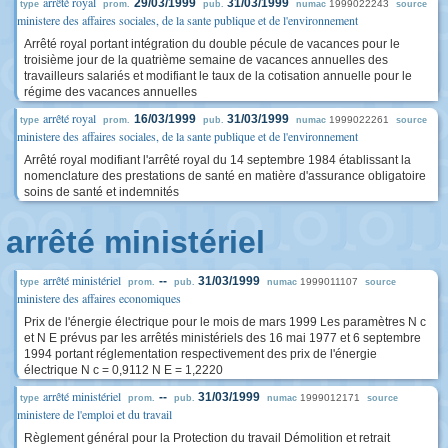
arrêté royal
29/03/1999
31/03/1999
1999022243
type
prom.
pub.
numac
source
ministere des affaires sociales, de la sante publique et de l'environnement
Arrêté royal portant intégration du double pécule de vacances pour le
troisième jour de la quatrième semaine de vacances annuelles des
travailleurs salariés et modifiant le taux de la cotisation annuelle pour le
régime des vacances annuelles
arrêté royal
16/03/1999
31/03/1999
1999022261
type
prom.
pub.
numac
source
ministere des affaires sociales, de la sante publique et de l'environnement
Arrêté royal modifiant l'arrêté royal du 14 septembre 1984 établissant la
nomenclature des prestations de santé en matière d'assurance obligatoire
soins de santé et indemnités
arrêté ministériel
arrêté ministériel
--
31/03/1999
1999011107
type
prom.
pub.
numac
source
ministere des affaires economiques
Prix de l'énergie électrique pour le mois de mars 1999 Les paramètres N c
et N E prévus par les arrêtés ministériels des 16 mai 1977 et 6 septembre
1994 portant réglementation respectivement des prix de l'énergie
électrique N c = 0,9112 N E = 1,2220
arrêté ministériel
--
31/03/1999
1999012171
type
prom.
pub.
numac
source
ministere de l'emploi et du travail
Règlement général pour la Protection du travail Démolition et retrait