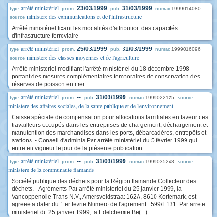
arrêté ministériel
23/03/1999
31/03/1999
1999014080
type
prom.
pub.
numac
ministere des communications et de l'infrastructure
source
Arrêté ministériel fixant les modalités d'attribution des capacités
d'infrastructure ferroviaire
arrêté ministériel
25/03/1999
31/03/1999
1999016096
type
prom.
pub.
numac
ministere des classes moyennes et de l'agriculture
source
Arrêté ministériel modifiant l'arrêté ministériel du 18 décembre 1998
portant des mesures complémentaires temporaires de conservation des
réserves de poisson en mer
arrêté ministériel
--
31/03/1999
1999022125
type
prom.
pub.
numac
source
ministere des affaires sociales, de la sante publique et de l'environnement
Caisse spéciale de compensation pour allocations familiales en faveur des
travailleurs occupés dans les entreprises de chargement, déchargement et
manutention des marchandises dans les ports, débarcadères, entrepôts et
stations. - Conseil d'adminis Par arrêté ministériel du 5 février 1999 qui
entre en vigueur le jour de la présente publication :
arrêté ministériel
--
31/03/1999
1999035248
type
prom.
pub.
numac
source
ministere de la communaute flamande
Société publique des déchets pour la Région flamande Collecteur des
déchets. - Agréments Par arrêté ministeriel du 25 janvier 1999, la
Vancoppenolle Trans N.V., Amersveldstraat 162A, 8610 Kortemark, est
agréée à dater du 1 er fevrie Numéro de l'agrément : 599/E131. Par arrêté
ministeriel du 25 janvier 1999, la Edelchemie Be(...)