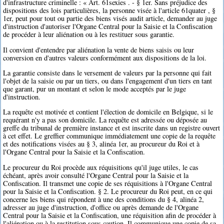
d'infrastructure criminelle : « Art. 61sexies . - § 1er. Sans préjudice des
dispositions des lois particulières, la personne visée à l'article 61quater , §
1er, peut pour tout ou partie des biens visés audit article, demander au juge
d'instruction d'autoriser l'Organe Central pour la Saisie et la Confiscation
de procéder à leur aliénation ou à les restituer sous garantie.
Il convient d'entendre par aliénation la vente de biens saisis ou leur
conversion en d'autres valeurs conformément aux dispositions de la loi.
La garantie consiste dans le versement de valeurs par la personne qui fait
l'objet de la saisie ou par un tiers, ou dans l'engagement d'un tiers en tant
que garant, pur un montant et selon le mode acceptés par le juge
d'instruction.
La requête est motivée et contient l'élection de domicile en Belgique, si le
requérant n'y a pas son domicile. La requête est adressée ou déposée au
greffe du tribunal de première instance et est inscrite dans un registre ouvert
à cet effet. Le greffier communique immédiatement une copie de la requête
et des notifications visées au § 3, alinéa 1er, au procureur du Roi et à
l'Organe Central pour la Saisie et la Confiscation.
Le procureur du Roi procède aux réquisitions qu'il juge utiles, le cas
échéant, après avoir consulté l'Organe Central pour la Saisie et la
Confiscation. Il transmet une copie de ses réquisitions à l'Organe Central
pour la Saisie et la Confiscation. § 2. Le procureur du Roi peut, en ce qui
concerne les biens qui répondent à une des conditions du § 4, alinéa 2,
adresser au juge d'instruction, d'office ou après demande de l'Organe
Central pour la Saisie et la Confiscation, une réquisition afin de procéder à
l'aliénation ou à la restitution sous caution. Il communique une copie de sa