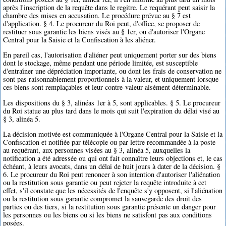
après l'inscription de la requête dans le regitre. Le requérant peut saisir la
chambre des mises en accusation. Le procédure prévue au § 7 est
d'application. § 4. Le procureur du Roi peut, d'office, se proposer de
restituer sous garantie les biens visés au § 1er, ou d'autoriser l'Organe
Central pour la Saisie et la Confiscation à les aliéner.
En pareil cas, l'autorisation d'aliéner peut uniquement porter sur des biens
dont le stockage, même pendant une période limitée, est susceptible
d'entraîner une dépréciation importante, ou dont les frais de conservation ne
sont pas raisonnablement proportionnels à la valeur, et uniquement lorsque
ces biens sont remplaçables et leur contre-valeur aisément déterminable.
Les dispositions du § 3, alinéas 1er à 5, sont applicables. § 5. Le procureur
du Roi statue au plus tard dans le mois qui suit l'expiration du délai visé au
§ 3, alinéa 5.
La décision motivée est communiquée à l'Organe Central pour la Saisie et la
Confiscation et notifiée par télécopie ou par lettre recommandée à la poste
au requérant, aux personnes visées au § 3, alinéa 5, auxquelles la
notification a été adressée ou qui ont fait connaître leurs objections et, le cas
échéant, à leurs avocats, dans un délai de huit jours à dater de la décision. §
6. Le procureur du Roi peut renoncer à son intention d'autoriser l'aliénation
ou la restitution sous garantie ou peut rejeter la requête introduite à cet
effet, s'il constate que les nécessités de l'enquête s'y opposent, si l'aliénation
ou la restitution sous garantie compromet la sauvegarde des droit des
parties ou des tiers, si la restitution sous garantie présente un danger pour
les personnes ou les biens ou si les biens ne satisfont pas aux conditions
posées.