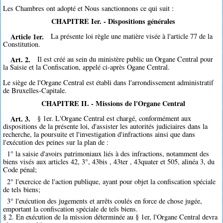
Les Chambres ont adopté et Nous sanctionnons ce qui suit :
CHAPITRE Ier. - Dispositions générales
Article 1er.
La présente loi règle une matière visée à l'article 77 de la
Constitution.
Art. 2.
Il est créé au sein du ministère public un Organe Central pour
la Saisie et la Confiscation, appelé ci-après Ogane Central.
Le siège de l'Organe Central est établi dans l'arrondissement administratif
de Bruxelles-Capitale.
CHAPITRE II. - Missions de l'Organe Central
Art. 3.
§ 1er. L'Organe Central est chargé, conformément aux
dispositions de la présente loi, d'assister les autorités judiciaires dans la
recherche, la poursuite et l'investigation d'infractions ainsi que dans
l'exécution des peines sur la plan de :
1° la saisie d'avoirs patrimoniaux liés à des infractions, notamment des
biens visés aux articles 42, 3°, 43bis , 43ter , 43quater et 505, alinéa 3, du
Code pénal;
2° l'exercice de l'action publique, ayant pour objet la confiscation spéciale
de tels biens;
3° l'exécution des jugements et arrêts coulés en force de chose jugée,
emportant la confiscation spéciale de tels biens.
§ 2. En exécution de la mission déterminée au § 1er, l'Organe Central devra