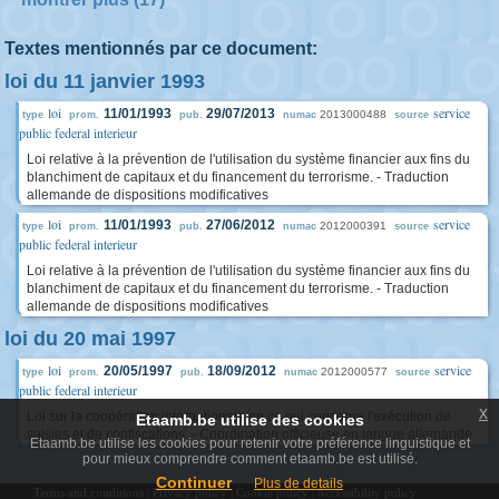
Textes mentionnés par ce document:
loi du 11 janvier 1993
loi
service
11/01/1993
29/07/2013
2013000488
type
prom.
pub.
numac
source
public federal interieur
Loi relative à la prévention de l'utilisation du système financier aux fins du
blanchiment de capitaux et du financement du terrorisme. - Traduction
allemande de dispositions modificatives
loi
service
11/01/1993
27/06/2012
2012000391
type
prom.
pub.
numac
source
public federal interieur
Loi relative à la prévention de l'utilisation du système financier aux fins du
blanchiment de capitaux et du financement du terrorisme. - Traduction
allemande de dispositions modificatives
loi du 20 mai 1997
loi
service
20/05/1997
18/09/2012
2012000577
type
prom.
pub.
numac
source
public federal interieur
x
Loi sur la coopération internationale en ce qui concerne l'exécution de
Etaamb.be utilise des cookies
saisies et de confiscations. - Coordination officieuse en langue allemande
Etaamb.be utilise les cookies pour retenir votre préférence linguistique et
pour mieux comprendre comment etaamb.be est utilisé.
Continuer
Plus de details
Terms and conditions
|
Privacy policy
|
Cookie policy
|
Accessibility policy