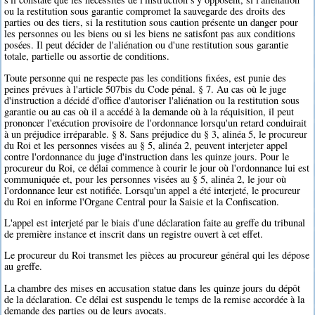
ou la restitution sous garantie compromet la sauvegarde des droits des
parties ou des tiers, si la restitution sous caution présente un danger pour
les personnes ou les biens ou si les biens ne satisfont pas aux conditions
posées. Il peut décider de l'aliénation ou d'une restitution sous garantie
totale, partielle ou assortie de conditions.
Toute personne qui ne respecte pas les conditions fixées, est punie des
peines prévues à l'article 507bis du Code pénal. § 7. Au cas où le juge
d'instruction a décidé d'office d'autoriser l'aliénation ou la restitution sous
garantie ou au cas où il a accédé à la demande où à la réquisition, il peut
prononcer l'exécution provisoire de l'ordonnance lorsqu'un retard conduirait
à un préjudice irréparable. § 8. Sans préjudice du § 3, alinéa 5, le procureur
du Roi et les personnes visées au § 5, alinéa 2, peuvent interjeter appel
contre l'ordonnance du juge d'instruction dans les quinze jours. Pour le
procureur du Roi, ce délai commence à courir le jour où l'ordonnance lui est
communiquée et, pour les personnes visées au § 5, alinéa 2, le jour où
l'ordonnance leur est notifiée. Lorsqu'un appel a été interjeté, le procureur
du Roi en informe l'Organe Central pour la Saisie et la Confiscation.
L'appel est interjeté par le biais d'une déclaration faite au greffe du tribunal
de première instance et inscrit dans un registre ouvert à cet effet.
Le procureur du Roi transmet les pièces au procureur général qui les dépose
au greffe.
La chambre des mises en accusation statue dans les quinze jours du dépôt
de la déclaration. Ce délai est suspendu le temps de la remise accordée à la
demande des parties ou de leurs avocats.