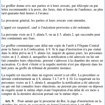
Le greffier donne avis aux parties et à leurs avocats, par télécopie ou par
lettre recommandée à la poste, des lieux, date et heure de l'audience, au plus
tard quarante-huit heures à l'avance.
Le procureur général, les parties et leurs avocats sont entendus.
L'appel est suspensif, sauf si l'exécution provisoire a été ordonnée.
La personne visée au § 3, alinéa 5, ou au § 5, alinéa 2, qui succombe peut
être condamnée aux frais.
Le greffier communique sans délai une copie de l'arrêt à l'Organe Central
pour la Saisie et la Confiscation. § 9. Si le juge d'instruction n'a pas statué
dans le délai prévu au § 5, alinéa 1er, majoré de quinze jours, les personnes
visées au § 3, alinéa 4, auxquelles la notification a été adressée ou lui ont
fait connaître leurs objections, peuvent s'adresser à la chambre des mises en
accusation. Ce droit s'éteint si la requête motivée n'est pas déposée dans les
huit jours au greffe du tribunal de première instance.
La requête est inscrite dans un registre ouvert à cet effet. La procédure se
déroule conformément au § 8, alinéas 3 à 7 et 9. § 10. Le requérant ou les
personnes visées au § 3, alinéa 4, auxquelles la notification a été adressée
ou qui ont fait connaître leurs objections, ne peuvent pas envoyer ou déposer
de requête ayant le même objet avant l'expiration d'un délai de six mois à
compter de la dernière décision portant sur le même objet. ».
Art. 9.
Pour autant que le procureur du Roi, le juge d'instruction ou la
chambre des mises en accusation ait donné l'autorisation à cet effet