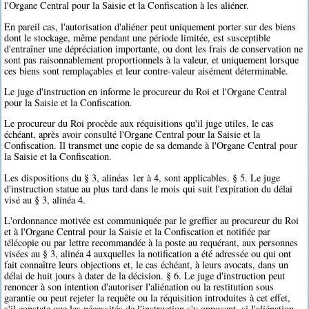
l'Organe Central pour la Saisie et la Confiscation à les aliéner.
En pareil cas, l'autorisation d'aliéner peut uniquement porter sur des biens
dont le stockage, même pendant une période limitée, est susceptible
d'entraîner une dépréciation importante, ou dont les frais de conservation ne
sont pas raisonnablement proportionnels à la valeur, et uniquement lorsque
ces biens sont remplaçables et leur contre-valeur aisément déterminable.
Le juge d'instruction en informe le procureur du Roi et l'Organe Central
pour la Saisie et la Confiscation.
Le procureur du Roi procède aux réquisitions qu'il juge utiles, le cas
échéant, après avoir consulté l'Organe Central pour la Saisie et la
Confiscation. Il transmet une copie de sa demande à l'Organe Central pour
la Saisie et la Confiscation.
Les dispositions du § 3, alinéas 1er à 4, sont applicables. § 5. Le juge
d'instruction statue au plus tard dans le mois qui suit l'expiration du délai
visé au § 3, alinéa 4.
L'ordonnance motivée est communiquée par le greffier au procureur du Roi
et à l'Organe Central pour la Saisie et la Confiscation et notifiée par
télécopie ou par lettre recommandée à la poste au requérant, aux personnes
visées au § 3, alinéa 4 auxquelles la notification a été adressée ou qui ont
fait connaître leurs objections et, le cas échéant, à leurs avocats, dans un
délai de huit jours à dater de la décision. § 6. Le juge d'instruction peut
renoncer à son intention d'autoriser l'aliénation ou la restitution sous
garantie ou peut rejeter la requête ou la réquisition introduites à cet effet,
s'il constate que les nécessités de l'instruction s'y opposent, si l'aliénation