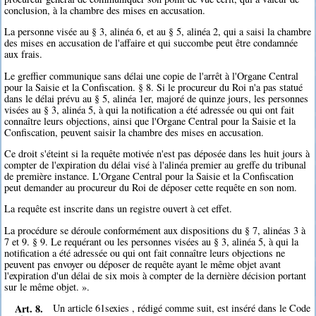
conclusion, à la chambre des mises en accusation.
La personne visée au § 3, alinéa 6, et au § 5, alinéa 2, qui a saisi la chambre
des mises en accusation de l'affaire et qui succombe peut être condamnée
aux frais.
Le greffier communique sans délai une copie de l'arrêt à l'Organe Central
pour la Saisie et la Confiscation. § 8. Si le procureur du Roi n'a pas statué
dans le délai prévu au § 5, alinéa 1er, majoré de quinze jours, les personnes
visées au § 3, alinéa 5, à qui la notification a été adressée ou qui ont fait
connaître leurs objections, ainsi que l'Organe Central pour la Saisie et la
Confiscation, peuvent saisir la chambre des mises en accusation.
Ce droit s'éteint si la requête motivée n'est pas déposée dans les huit jours à
compter de l'expiration du délai visé à l'alinéa premier au greffe du tribunal
de première instance. L'Organe Central pour la Saisie et la Confiscation
peut demander au procureur du Roi de déposer cette requête en son nom.
La requête est inscrite dans un registre ouvert à cet effet.
La procédure se déroule conformément aux dispositions du § 7, alinéas 3 à
7 et 9. § 9. Le requérant ou les personnes visées au § 3, alinéa 5, à qui la
notification a été adressée ou qui ont fait connaître leurs objections ne
peuvent pas envoyer ou déposer de requête ayant le même objet avant
l'expiration d'un délai de six mois à compter de la dernière décision portant
sur le même objet. ».
Art. 8.
Un article 61sexies , rédigé comme suit, est inséré dans le Code