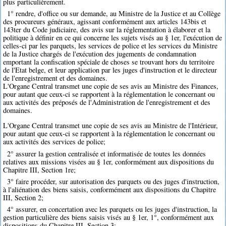
plus particulièrement.
1° rendre, d'office ou sur demande, au Ministre de la Justice et au Collège
des procureurs généraux, agissant conformément aux articles 143bis et
143ter du Code judiciaire, des avis sur la réglementation à élaborer et la
politique à définir en ce qui concerne les sujets visés au § 1er, l'exécution de
celles-ci par les parquets, les services de police et les services du Ministre
de la Justice chargés de l'exécution des jugements de condamnation
emportant la confiscation spéciale de choses se trouvant hors du territoire
de l'Etat belge, et leur application par les juges d'instruction et le directeur
de l'enregistrement et des domaines.
L'Organe Central transmet une copie de ses avis au Ministre des Finances,
pour autant que ceux-ci se rapportent à la réglementation le concernant ou
aux activités des préposés de l'Administration de l'enregistrement et des
domaines.
L'Organe Central transmet une copie de ses avis au Ministre de l'Intérieur,
pour autant que ceux-ci se rapportent à la réglementation le concernant ou
aux activités des services de police;
2° assurer la gestion centralisée et informatisée de toutes les données
relatives aux missions visées au § 1er, conformément aux dispositions du
Chapitre III, Section 1re;
3° faire procéder, sur autorisation des parquets ou des juges d'instruction,
à l'aliénation des biens saisis, conformément aux dispositions du Chapitre
III, Section 2;
4° assurer, en concertation avec les parquets ou les juges d'instruction, la
gestion particulière des biens saisis visés au § 1er, 1°, conformément aux
dispositions du Chapitre III, Section 3;