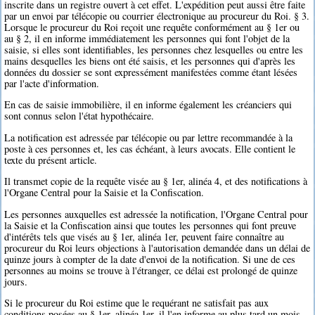
inscrite dans un registre ouvert à cet effet. L'expédition peut aussi être faite
par un envoi par télécopie ou courrier électronique au procureur du Roi. § 3.
Lorsque le procureur du Roi reçoit une requête conformément au § 1er ou
au § 2, il en informe immédiatement les personnes qui font l'objet de la
saisie, si elles sont identifiables, les personnes chez lesquelles ou entre les
mains desquelles les biens ont été saisis, et les personnes qui d'après les
données du dossier se sont expressément manifestées comme étant lésées
par l'acte d'information.
En cas de saisie immobilière, il en informe également les créanciers qui
sont connus selon l'état hypothécaire.
La notification est adressée par télécopie ou par lettre recommandée à la
poste à ces personnes et, les cas échéant, à leurs avocats. Elle contient le
texte du présent article.
Il transmet copie de la requête visée au § 1er, alinéa 4, et des notifications à
l'Organe Central pour la Saisie et la Confiscation.
Les personnes auxquelles est adressée la notification, l'Organe Central pour
la Saisie et la Confiscation ainsi que toutes les personnes qui font preuve
d'intérêts tels que visés au § 1er, alinéa 1er, peuvent faire connaître au
procureur du Roi leurs objections à l'autorisation demandée dans un délai de
quinze jours à compter de la date d'envoi de la notification. Si une de ces
personnes au moins se trouve à l'étranger, ce délai est prolongé de quinze
jours.
Si le procureur du Roi estime que le requérant ne satisfait pas aux
conditions posées au § 1er, alinéa 1er, il l'en informe au plus tard un mois