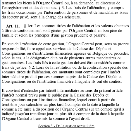
transmet les biens à l'Organe Central ou, à sa demande, au directeur de
l'enregistrement et des domaines. § 3. Les frais de l'aliénation, y compris
les frais occasionnés par l'intervention de personnes et de mandataires issus
du secteur privé, sont à la charge des acheteurs.
Art. 11.
§ 1er. Les sommes tirées de l'aliénation et les valeurs obtenues
à titre de cautionnement sont gérées par l'Organe Central en bon père de
famille et selon les principes d'une gestion prudente et passive.
En vue de l'exécution de cette gestion, l'Organe Central peut, sous sa propre
responsabilité, faire appel aux services de la Caisse des Dépôts et
Consignations ou d'institutions financières agréées en Belgique ou procéder,
selon le cas, à la désignation d'un ou de plusieurs autres mandataires ou
gestionnaires. Les frais liés à cette gestion doivent être considérés comme
frais de justice. § 2. Lors de la restitution ou de la confiscation spéciale des
sommes tirées de l'aliénation, ces montants sont complétés par l'intérêt
intermédiaire produit par ces sommes auprès de la Caisse des Dépôts et
Consignations ou de l'institution financière à laquelle ils ont été confiés.
II convient d'entendre par intérêt intermédiaire au sens du présent article
l'intérêt normal prévu pour le public par la Caisse des Dépôts et
Consignations ou par l'institution financière, lequel court à partir du
trentième jour calendrier au plus tard à compter de la date à laquelle la
somme a été mise à disposition de l'Organe Central sur un compte qu'il a
indiqué jusqu'au trentième jour au plus tôt à compter de la date à laquelle
l'Organe Central a transmis la somme à l'ayant droit.
Section 3. - De la gestion particulière