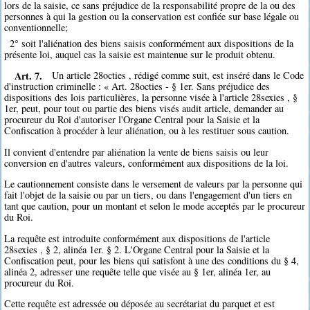
lors de la saisie, ce sans préjudice de la responsabilité propre de la ou des
personnes à qui la gestion ou la conservation est confiée sur base légale ou
conventionnelle;
2° soit l'aliénation des biens saisis conformément aux dispositions de la
présente loi, auquel cas la saisie est maintenue sur le produit obtenu.
Art. 7.
Un article 28octies , rédigé comme suit, est inséré dans le Code
d'instruction criminelle : « Art. 28octies - § 1er. Sans préjudice des
dispositions des lois particulières, la personne visée à l'article 28sexies , §
1er, peut, pour tout ou partie des biens visés audit article, demander au
procureur du Roi d'autoriser l'Organe Central pour la Saisie et la
Confiscation à procéder à leur aliénation, ou à les restituer sous caution.
Il convient d'entendre par aliénation la vente de biens saisis ou leur
conversion en d'autres valeurs, conformément aux dispositions de la loi.
Le cautionnement consiste dans le versement de valeurs par la personne qui
fait l'objet de la saisie ou par un tiers, ou dans l'engagement d'un tiers en
tant que caution, pour un montant et selon le mode acceptés par le procureur
du Roi.
La requête est introduite conformément aux dispositions de l'article
28sexies , § 2, alinéa 1er. § 2. L'Organe Central pour la Saisie et la
Confiscation peut, pour les biens qui satisfont à une des conditions du § 4,
alinéa 2, adresser une requête telle que visée au § 1er, alinéa 1er, au
procureur du Roi.
Cette requête est adressée ou déposée au secrétariat du parquet et est