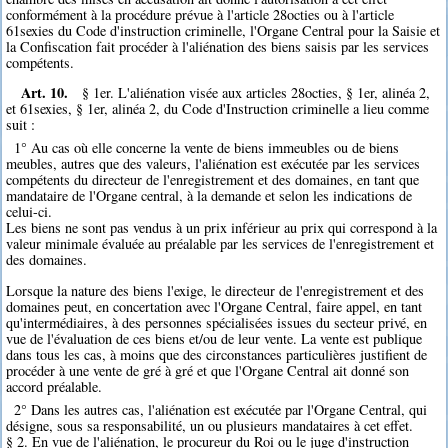
conformément à la procédure prévue à l'article 28octies ou à l'article
61sexies du Code d'instruction criminelle, l'Organe Central pour la Saisie et
la Confiscation fait procéder à l'aliénation des biens saisis par les services
compétents.
Art. 10.
§ 1er. L'aliénation visée aux articles 28octies, § 1er, alinéa 2,
et 61sexies, § 1er, alinéa 2, du Code d'Instruction criminelle a lieu comme
suit :
1° Au cas où elle concerne la vente de biens immeubles ou de biens
meubles, autres que des valeurs, l'aliénation est exécutée par les services
compétents du directeur de l'enregistrement et des domaines, en tant que
mandataire de l'Organe central, à la demande et selon les indications de
celui-ci.
Les biens ne sont pas vendus à un prix inférieur au prix qui correspond à la
valeur minimale évaluée au préalable par les services de l'enregistrement et
des domaines.
Lorsque la nature des biens l'exige, le directeur de l'enregistrement et des
domaines peut, en concertation avec l'Organe Central, faire appel, en tant
qu'intermédiaires, à des personnes spécialisées issues du secteur privé, en
vue de l'évaluation de ces biens et/ou de leur vente. La vente est publique
dans tous les cas, à moins que des circonstances particulières justifient de
procéder à une vente de gré à gré et que l'Organe Central ait donné son
accord préalable.
2° Dans les autres cas, l'aliénation est exécutée par l'Organe Central, qui
désigne, sous sa responsabilité, un ou plusieurs mandataires à cet effet.
§ 2. En vue de l'aliénation, le procureur du Roi ou le juge d'instruction