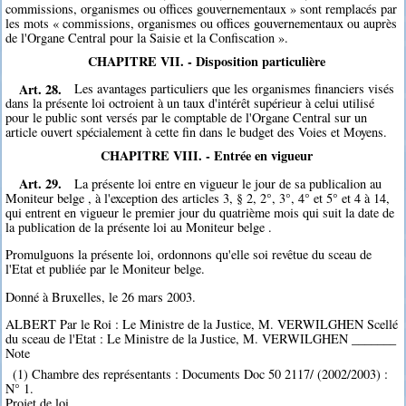
commissions, organismes ou offices gouvernementaux » sont remplacés par
les mots « commissions, organismes ou offices gouvernementaux ou auprès
de l'Organe Central pour la Saisie et la Confiscation ».
CHAPITRE VII. - Disposition particulière
Art. 28.
Les avantages particuliers que les organismes financiers visés
dans la présente loi octroient à un taux d'intérêt supérieur à celui utilisé
pour le public sont versés par le comptable de l'Organe Central sur un
article ouvert spécialement à cette fin dans le budget des Voies et Moyens.
CHAPITRE VIII. - Entrée en vigueur
Art. 29.
La présente loi entre en vigueur le jour de sa publicalion au
Moniteur belge , à l'exception des articles 3, § 2, 2°, 3°, 4° et 5° et 4 à 14,
qui entrent en vigueur le premier jour du quatrième mois qui suit la date de
la publication de la présente loi au Moniteur belge .
Promulguons la présente loi, ordonnons qu'elle soi revêtue du sceau de
l'Etat et publiée par le Moniteur belge.
Donné à Bruxelles, le 26 mars 2003.
ALBERT Par le Roi : Le Ministre de la Justice, M. VERWILGHEN Scellé
du sceau de l'Etat : Le Ministre de la Justice, M. VERWILGHEN _______
Note
(1) Chambre des représentants : Documents Doc 50 2117/ (2002/2003) :
N° 1.
Projet de loi.