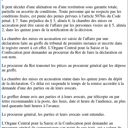
Il peut décider d'une aliénation ou d'une restitution sous garantie totale,
partielle ou assortie de conditions. Toute personne qui ne respecte pas les
conditions fixées, est punie des peines prévues à l'article 507bis du Code
pénal. § 7. Sans préjudice du § 3, alinéa 6, la chambre des mises en
accusation peut être saisie de l'affaire par les personnes visées au § 5, alinéa
2, dans les quinze jours de la notification de la décision.
La chambre des mises en accusation est saisie de l'affaire par une
déclaration faite au greffe du tribunal de première instance et inscrite dans
le registre ouvert à cet effet. L'Organe Central pour la Saisie et la
Confiscation peut demander au procureur du Roi de faire la déclaration en
son nom.
Le procureur du Roi transmet les pièces au procureur général qui les dépose
au greffe.
La chambre des mises en accusation statue dans les quinze jours du dépôt
de la déclaration. Ce délai est suspendu le temps de la remise accordée à la
demande d'une des parties ou de leurs avocats.
Le greffier donne avis aux parties et à leurs avocats, par télécopie ou par
lettre recommandée à la poste, des lieux, date et heure de l'audience, au plus
tard quarante-huit heures à l'avance.
Le procureur général, les parties et leurs avocats sont entendus.
L'Organe Central pour la Saisie et la Confiscation peut demander au
procureur général de communiquer son point de vue écrit, qui a valeur de