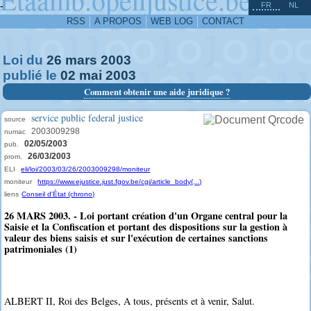
^
-
FR
NL
RSS
A PROPOS
WEB LOG
CONTACT
Loi du
26
mars
2003
publié le
02
mai
2003
Comment obtenir une aide juridique ?
service public federal justice
source
2003009298
numac
02/05/2003
pub.
26/03/2003
prom.
ELI
eli/loi/2003/03/26/2003009298/moniteur
moniteur
https://www.ejustice.just.fgov.be/cgi/article_body(...)
liens
Conseil d'État (chrono)
26 MARS 2003. - Loi portant création d'un Organe central pour la
Saisie et la Confiscation et portant des dispositions sur la gestion à
valeur des biens saisis et sur l'exécution de certaines sanctions
patrimoniales (1)
ALBERT II, Roi des Belges, A tous, présents et à venir, Salut.