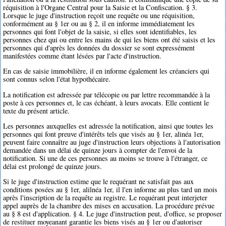
réquisition à l'Organe Central pour la Saisie et la Confiscation. § 3.
Lorsque le juge d'instruction reçoit une requête ou une réquisition,
conformément au § 1er ou au § 2, il en informe immédiatement les
personnes qui font l'objet de la saisie, si elles sont identifiables, les
personnes chez qui ou entre les mains de qui les biens ont été saisis et les
personnes qui d'après les données du dossier se sont expressément
manifestées comme étant lésées par l'acte d'instruction.
En cas de saisie immobilière, il en informe également les créanciers qui
sont connus selon l'état hypothécaire.
La notification est adressée par télécopie ou par lettre recommandée à la
poste à ces personnes et, le cas échéant, à leurs avocats. Elle contient le
texte du présent article.
Les personnes auxquelles est adressée la notification, ainsi que toutes les
personnes qui font preuve d'intérêts tels que visés au § 1er, alinéa 1er,
peuvent faire connaître au juge d'instruction leurs objections à l'autorisation
demandée dans un délai de quinze jours à compter de l'envoi de la
notification. Si une de ces personnes au moins se trouve à l'étranger, ce
délai est prolongé de quinze jours.
Si le juge d'instruction estime que le requérant ne satisfait pas aux
conditions posées au § 1er, alilnéa 1er, il l'en informe au plus tard un mois
après l'inscription de la requête au registre. Le requérant peut interjeter
appel auprès de la chambre des mises en accusation. La procédure prévue
au § 8 est d'application. § 4. Le juge d'instruction peut, d'office, se proposer
de restituer moyeanant garantie les biens visés au § 1er ou d'autoriser