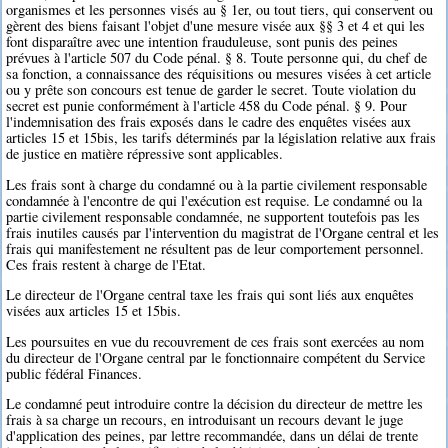
organismes et les personnes visés au § 1er, ou tout tiers, qui conservent ou
gèrent des biens faisant l'objet d'une mesure visée aux §§ 3 et 4 et qui les
font disparaître avec une intention frauduleuse, sont punis des peines
prévues à l'article 507 du Code pénal. § 8. Toute personne qui, du chef de
sa fonction, a connaissance des réquisitions ou mesures visées à cet article
ou y prête son concours est tenue de garder le secret. Toute violation du
secret est punie conformément à l'article 458 du Code pénal. § 9. Pour
l'indemnisation des frais exposés dans le cadre des enquêtes visées aux
articles 15 et 15bis, les tarifs déterminés par la législation relative aux frais
de justice en matière répressive sont applicables.
Les frais sont à charge du condamné ou à la partie civilement responsable
condamnée à l'encontre de qui l'exécution est requise. Le condamné ou la
partie civilement responsable condamnée, ne supportent toutefois pas les
frais inutiles causés par l'intervention du magistrat de l'Organe central et les
frais qui manifestement ne résultent pas de leur comportement personnel.
Ces frais restent à charge de l'Etat.
Le directeur de l'Organe central taxe les frais qui sont liés aux enquêtes
visées aux articles 15 et 15bis.
Les poursuites en vue du recouvrement de ces frais sont exercées au nom
du directeur de l'Organe central par le fonctionnaire compétent du Service
public fédéral Finances.
Le condamné peut introduire contre la décision du directeur de mettre les
frais à sa charge un recours, en introduisant un recours devant le juge
d'application des peines, par lettre recommandée, dans un délai de trente