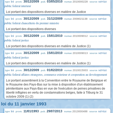
loi
service
30/12/2009
03/05/2010
2010000228
type
prom.
pub.
numac
source
public federal interieur
Loi portant des dispositions diverses en matière de Justice
loi
service
30/12/2009
31/12/2009
2009021138
type
prom.
pub.
numac
source
public federal chancellerie du premier ministre
Loi portant des dispositions diverses
loi
service
30/12/2009
15/01/2010
2010009012
type
prom.
pub.
numac
source
public federal justice
Loi portant des dispositions diverses en matière de Justice (1)
loi
service
30/12/2009
15/01/2010
2010009013
type
prom.
pub.
numac
source
public federal justice
Loi portant des dispositions diverses en matière de Justice (1)
loi
service
30/12/2009
01/02/2010
2010015003
type
prom.
pub.
numac
source
public federal affaires etrangeres, commerce exterieur et cooperation au developpement
Loi portant assentiment à la Convention entre le Royaume de Belgique et
le Royaume des Pays-Bas sur la mise à disposition d'un établissement
pénitentiaire aux Pays-Bas en vue de l'exécution de peines privatives de
liberté infligées en vertu de condamnations belges, faite à Tilburg le 31
octobre 2009 (1) (2)
loi du 11 janvier 1993
loi
service
11/01/1993
29/07/2013
2013000488
type
prom.
pub.
numac
source