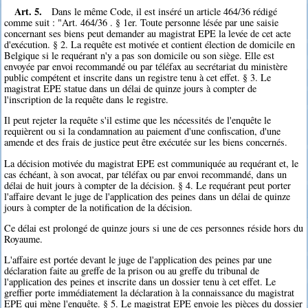
Art. 5.
Dans le même Code, il est inséré un article 464/36 rédigé
comme suit : "Art. 464/36 . § 1er. Toute personne lésée par une saisie
concernant ses biens peut demander au magistrat EPE la levée de cet acte
d'exécution. § 2. La requête est motivée et contient élection de domicile en
Belgique si le requérant n'y a pas son domicile ou son siège. Elle est
envoyée par envoi recommandé ou par téléfax au secrétariat du ministère
public compétent et inscrite dans un registre tenu à cet effet. § 3. Le
magistrat EPE statue dans un délai de quinze jours à compter de
l'inscription de la requête dans le registre.
Il peut rejeter la requête s'il estime que les nécessités de l'enquête le
requièrent ou si la condamnation au paiement d'une confiscation, d'une
amende et des frais de justice peut être exécutée sur les biens concernés.
La décision motivée du magistrat EPE est communiquée au requérant et, le
cas échéant, à son avocat, par téléfax ou par envoi recommandé, dans un
délai de huit jours à compter de la décision. § 4. Le requérant peut porter
l'affaire devant le juge de l'application des peines dans un délai de quinze
jours à compter de la notification de la décision.
Ce délai est prolongé de quinze jours si une de ces personnes réside hors du
Royaume.
L'affaire est portée devant le juge de l'application des peines par une
déclaration faite au greffe de la prison ou au greffe du tribunal de
l'application des peines et inscrite dans un dossier tenu à cet effet. Le
greffier porte immédiatement la déclaration à la connaissance du magistrat
EPE qui mène l'enquête. § 5. Le magistrat EPE envoie les pièces du dossier