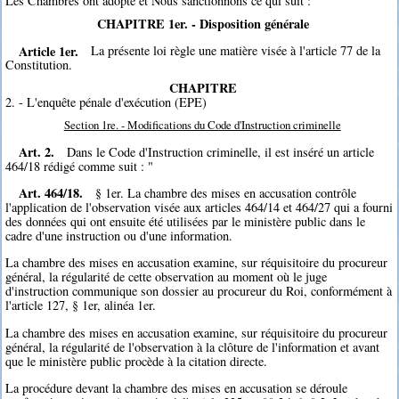
Les Chambres ont adopté et Nous sanctionnons ce qui suit :
CHAPITRE 1er. - Disposition générale
Article 1er.
La présente loi règle une matière visée à l'article 77 de la
Constitution.
CHAPITRE
2. - L'enquête pénale d'exécution (EPE)
Section 1re. - Modifications du Code d'Instruction criminelle
Art. 2.
Dans le Code d'Instruction criminelle, il est inséré un article
464/18 rédigé comme suit : "
Art. 464/18.
§ 1er. La chambre des mises en accusation contrôle
l'application de l'observation visée aux articles 464/14 et 464/27 qui a fourni
des données qui ont ensuite été utilisées par le ministère public dans le
cadre d'une instruction ou d'une information.
La chambre des mises en accusation examine, sur réquisitoire du procureur
général, la régularité de cette observation au moment où le juge
d'instruction communique son dossier au procureur du Roi, conformément à
l'article 127, § 1er, alinéa 1er.
La chambre des mises en accusation examine, sur réquisitoire du procureur
général, la régularité de l'observation à la clôture de l'information et avant
que le ministère public procède à la citation directe.
La procédure devant la chambre des mises en accusation se déroule