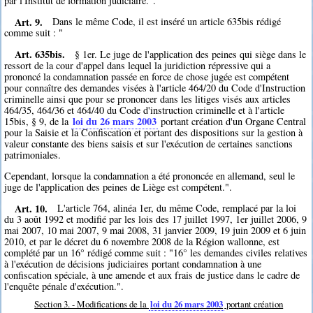
par l'Institut de formation judiciaire.".
Art. 9.
Dans le même Code, il est inséré un article 635bis rédigé
comme suit : "
Art. 635bis.
§ 1er. Le juge de l'application des peines qui siège dans le
ressort de la cour d'appel dans lequel la juridiction répressive qui a
prononcé la condamnation passée en force de chose jugée est compétent
pour connaître des demandes visées à l'article 464/20 du Code d'Instruction
criminelle ainsi que pour se prononcer dans les litiges visés aux articles
464/35, 464/36 et 464/40 du Code d'instruction criminelle et à l'article
loi du 26 mars 2003
15bis, § 9, de la
portant création d'un Organe Central
pour la Saisie et la Confiscation et portant des dispositions sur la gestion à
valeur constante des biens saisis et sur l'exécution de certaines sanctions
patrimoniales.
Cependant, lorsque la condamnation a été prononcée en allemand, seul le
juge de l'application des peines de Liège est compétent.".
Art. 10.
L'article 764, alinéa 1er, du même Code, remplacé par la loi
du 3 août 1992 et modifié par les lois des 17 juillet 1997, 1er juillet 2006, 9
mai 2007, 10 mai 2007, 9 mai 2008, 31 janvier 2009, 19 juin 2009 et 6 juin
2010, et par le décret du 6 novembre 2008 de la Région wallonne, est
complété par un 16° rédigé comme suit : "16° les demandes civiles relatives
à l'exécution de décisions judiciaires portant condamnation à une
confiscation spéciale, à une amende et aux frais de justice dans le cadre de
l'enquête pénale d'exécution.".
Section 3. - Modifications de la
loi du 26 mars 2003
portant création