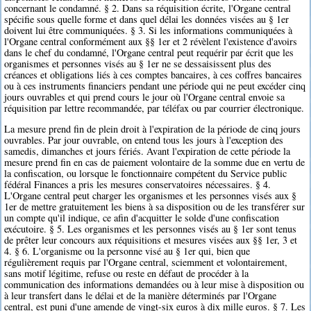
concernant le condamné. § 2. Dans sa réquisition écrite, l'Organe central
spécifie sous quelle forme et dans quel délai les données visées au § 1er
doivent lui être communiquées. § 3. Si les informations communiquées à
l'Organe central conformément aux §§ 1er et 2 révèlent l'existence d'avoirs
dans le chef du condamné, l'Organe central peut requérir par écrit que les
organismes et personnes visés au § 1er ne se dessaisissent plus des
créances et obligations liés à ces comptes bancaires, à ces coffres bancaires
ou à ces instruments financiers pendant une période qui ne peut excéder cinq
jours ouvrables et qui prend cours le jour où l'Organe central envoie sa
réquisition par lettre recommandée, par téléfax ou par courrier électronique.
La mesure prend fin de plein droit à l'expiration de la période de cinq jours
ouvrables. Par jour ouvrable, on entend tous les jours à l'exception des
samedis, dimanches et jours fériés. Avant l'expiration de cette période la
mesure prend fin en cas de paiement volontaire de la somme due en vertu de
la confiscation, ou lorsque le fonctionnaire compétent du Service public
fédéral Finances a pris les mesures conservatoires nécessaires. § 4.
L'Organe central peut charger les organismes et les personnes visés aux §
1er de mettre gratuitement les biens à sa disposition ou de les transférer sur
un compte qu'il indique, ce afin d'acquitter le solde d'une confiscation
exécutoire. § 5. Les organismes et les personnes visés au § 1er sont tenus
de prêter leur concours aux réquisitions et mesures visées aux §§ 1er, 3 et
4. § 6. L'organisme ou la personne visé au § 1er qui, bien que
régulièrement requis par l'Organe central, sciemment et volontairement,
sans motif légitime, refuse ou reste en défaut de procéder à la
communication des informations demandées ou à leur mise à disposition ou
à leur transfert dans le délai et de la manière déterminés par l'Organe
central, est puni d'une amende de vingt-six euros à dix mille euros. § 7. Les