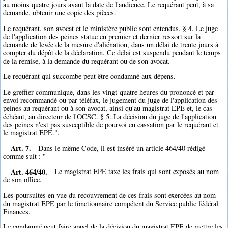
au moins quatre jours avant la date de l'audience. Le requérant peut, à sa
demande, obtenir une copie des pièces.
Le requérant, son avocat et le ministère public sont entendus. § 4. Le juge
de l'application des peines statue en premier et dernier ressort sur la
demande de levée de la mesure d'aliénation, dans un délai de trente jours à
compter du dépôt de la déclaration. Ce délai est suspendu pendant le temps
de la remise, à la demande du requérant ou de son avocat.
Le requérant qui succombe peut être condamné aux dépens.
Le greffier communique, dans les vingt-quatre heures du prononcé et par
envoi recommandé ou par téléfax, le jugement du juge de l'application des
peines au requérant ou à son avocat, ainsi qu'au magistrat EPE et, le cas
échéant, au directeur de l'OCSC. § 5. La décision du juge de l'application
des peines n'est pas susceptible de pourvoi en cassation par le requérant et
le magistrat EPE.".
Art. 7.
Dans le même Code, il est inséré un article 464/40 rédigé
comme suit : "
Art. 464/40.
Le magistrat EPE taxe les frais qui sont exposés au nom
de son office.
Les poursuites en vue du recouvrement de ces frais sont exercées au nom
du magistrat EPE par le fonctionnaire compétent du Service public fédéral
Finances.
Le condamné peut faire appel de la décision du magistrat EPE de mettre les