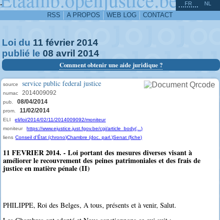
^
-
FR
NL
RSS
A PROPOS
WEB LOG
CONTACT
Loi du
11
février
2014
publié le
08
avril
2014
Comment obtenir une aide juridique ?
service public federal justice
source
2014009092
numac
08/04/2014
pub.
11/02/2014
prom.
ELI
eli/loi/2014/02/11/2014009092/moniteur
moniteur
https://www.ejustice.just.fgov.be/cgi/article_body(...)
liens
Conseil d'État (chrono)
Chambre (doc. parl.)
Senat (fiche)
11 FEVRIER 2014. - Loi portant des mesures diverses visant à
améliorer le recouvrement des peines patrimoniales et des frais de
justice en matière pénale (II)
PHILIPPE, Roi des Belges, A tous, présents et à venir, Salut.