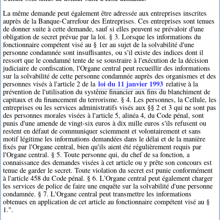
La même demande peut également être adressée aux entreprises inscrites
auprès de la Banque-Carrefour des Entreprises. Ces entreprises sont tenues
de donner suite à cette demande, sauf si elles peuvent se prévaloir d'une
obligation de secret prévue par la loi. § 3. Lorsque les informations du
fonctionnaire compétent visé au § 1er au sujet de la solvabilité d'une
personne condamnée sont insuffisantes, ou s'il existe des indices dont il
ressort que le condamné tente de se soustraire à l'exécution de la décision
judiciaire de confiscation, l'Organe central peut recueillir des informations
sur la solvabilité de cette personne condamnée auprès des organismes et des
loi du 11 janvier 1993
personnes visés à l'article 2 de la
relative à la
prévention de l'utilisation du système financier aux fins du blanchiment de
capitaux et du financement du terrorisme. § 4. Les personnes, la Cellule, les
entreprises ou les services administratifs visés aux §§ 2 et 3 qui ne sont pas
des personnes morales visées à l'article 5, alinéa 4, du Code pénal, sont
punis d'une amende de vingt-six euros à dix mille euros s'ils refusent ou
restent en défaut de communiquer sciemment et volontairement et sans
motif légitime les informations demandées dans le délai et de la manière
fixés par l'Organe central, bien qu'ils aient été régulièrement requis par
l'Organe central. § 5. Toute personne qui, du chef de sa fonction, a
connaissance des demandes visées à cet article ou y prête son concours est
tenue de garder le secret. Toute violation du secret est punie conformément
à l'article 458 du Code pénal. § 6. L'Organe central peut également charger
les services de police de faire une enquête sur la solvabilité d'une personne
condamnée. § 7. L'Organe central peut transmettre les informations
obtenues en application de cet article au fonctionnaire compétent visé au §
1.".