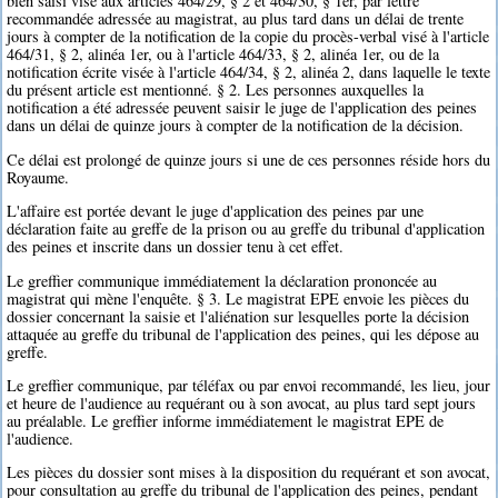
bien saisi visé aux articles 464/29, § 2 et 464/30, § 1er, par lettre
recommandée adressée au magistrat, au plus tard dans un délai de trente
jours à compter de la notification de la copie du procès-verbal visé à l'article
464/31, § 2, alinéa 1er, ou à l'article 464/33, § 2, alinéa 1er, ou de la
notification écrite visée à l'article 464/34, § 2, alinéa 2, dans laquelle le texte
du présent article est mentionné. § 2. Les personnes auxquelles la
notification a été adressée peuvent saisir le juge de l'application des peines
dans un délai de quinze jours à compter de la notification de la décision.
Ce délai est prolongé de quinze jours si une de ces personnes réside hors du
Royaume.
L'affaire est portée devant le juge d'application des peines par une
déclaration faite au greffe de la prison ou au greffe du tribunal d'application
des peines et inscrite dans un dossier tenu à cet effet.
Le greffier communique immédiatement la déclaration prononcée au
magistrat qui mène l'enquête. § 3. Le magistrat EPE envoie les pièces du
dossier concernant la saisie et l'aliénation sur lesquelles porte la décision
attaquée au greffe du tribunal de l'application des peines, qui les dépose au
greffe.
Le greffier communique, par téléfax ou par envoi recommandé, les lieu, jour
et heure de l'audience au requérant ou à son avocat, au plus tard sept jours
au préalable. Le greffier informe immédiatement le magistrat EPE de
l'audience.
Les pièces du dossier sont mises à la disposition du requérant et son avocat,
pour consultation au greffe du tribunal de l'application des peines, pendant