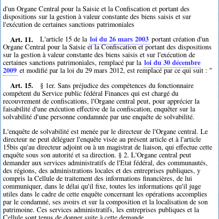
d'un Organe Central pour la Saisie et la Confiscation et portant des
dispositions sur la gestion à valeur constante des biens saisis et sur
l'exécution de certaines sanctions patrimoniales
Art. 11.
loi du 26 mars 2003
L'article 15 de la
portant création d'un
Organe Central pour la Saisie et la Confiscation et portant des dispositions
sur la gestion à valeur constante des biens saisis et sur l'exécution de
loi du 30 décembre
certaines sanctions patrimoniales, remplacé par la
2009
et modifié par la loi du 29 mars 2012, est remplacé par ce qui suit : "
Art. 15.
§ 1er. Sans préjudice des compétences du fonctionnaire
compétent du Service public fédéral Finances qui est chargé du
recouvrement de confiscations, l'Organe central peut, pour apprécier la
faisabilité d'une exécution effective de la confiscation, enquêter sur la
solvabilité d'une personne condamnée par une enquête de solvabilité.
L'enquête de solvabilité est menée par le directeur de l'Organe central. Le
directeur ne peut déléguer l'enquête visée au présent article et à l'article
15bis qu'au directeur adjoint ou à un magistrat de liaison, qui effectue cette
enquête sous son autorité et sa direction. § 2. L'Organe central peut
demander aux services administratifs de l'Etat fédéral, des communautés,
des régions, des administrations locales et des entreprises publiques, y
compris la Cellule de traitement des informations financières, de lui
communiquer, dans le délai qu'il fixe, toutes les informations qu'il juge
utiles dans le cadre de cette enquête concernant les opérations accomplies
par le condamné, ses avoirs et sur la composition et la localisation de son
patrimoine. Ces services administratifs, les entreprises publiques et la
Cellule sont tenus de donner suite à cette demande.