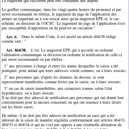
Le requérant qui succombe peut être condamné aux dépens.
Le greffier communique, dans les vingt-quatre heures du prononcé et par
envoi recommandé ou téléfax, le jugement du juge de l'application des
peines au requérant ou à son avocat ainsi qu'au magistrat EPE et, le cas
échéant, au directeur de l'OCSC. Le jugement du juge de l'application n'est
pas susceptible d'opposition ou de pourvoi en cassation."
Art. 6.
Dans le même Code, il est inséré un article 464/38 rédigé
comme suit : "
Art. 464/38.
§ 1er. Le magistrat EPE qui a accordé ou ordonné
l'aliénation communique sa décision ou ordonne la notification de celle-ci
par envoi recommandé ou par téléfax :
1° aux personnes à charge et entre les mains desquelles la saisie a été
pratiquée, pour autant que leurs adresses soient connues, ou à leurs avocats;
2° aux personnes qui, d'après les données du dossier, se sont
expressément manifestées comme lésées par la saisie, ou à leurs avocats;
3° en cas de saisie immobilière, aux créanciers connus selon l'état
hypothécaire, ou à leurs avocats.
Il ne doit pas être adressé de notification aux personnes qui ont donné leur
consentement pour la mesure concernée ou qui ont renoncé à leurs droits
sur les biens saisis.
De même, il ne doit pas être adressé de notification au saisi qui a été
informé de la saisie de manière régulière conformément aux articles 464/31,
464/33 et 464/34 et qui ne s'est pas opposé à une éventuelle aliénation du