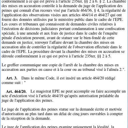
conformément à ce qui est prévu à l'article 235ter, §§ 2 à 6. § 2. La chambre
des mises en accusation contrôle à la demande du juge de l'application des
peines qui connaît d'un recours visé par l'article 464/36, § 4, la régularité de
l'application des observations visées aux articles 464/14 et 464/27 qui ont
fourni des données utilisées par le ministère public dans le cadre de l'EPE.
Les cours et tribunaux qui connaissent de demandes civiles relatives à
l'exécution de décisions judiciaires portant condamnation à une confiscation
spéciale, à une amende et aux frais de justice dans le cadre de l'enquête
pénale d'exécution peuvent, avant de statuer sur le bien-fondé de cette
demande en justice, renvoyer l'affaire devant la chambre des mises en
accusation afin de contrôler la régularité de l'observation effectuée dans le
cadre de l'EPE. La procédure devant la chambre des mises en accusation se
déroule conformément à ce qui est prévu à l'article 235ter, §§ 2 à 5.
Le greffier communique une copie de l'arrêt de la chambre des mises en
accusation aux parties en cause et à la cour ou au tribunal visé à l'alinéa 2.".
Art. 3.
Dans le même Code, il est inséré un article 464/20 rédigé
comme suit : "
Art. 464/20.
Le magistrat EPE ne peut accomplir ou faire accomplir un
acte d'exécution visé à l'article 464/19 qu'après autorisation préalable du
juge de l'application des peines.
Le juge de l'application des peines statue sur la demande écrite et motivée
d'autorisation au plus tard dans un délai de cinq jours ouvrables à compter
de la réception de la demande.
Le juge de l'application des peines examine uniquement la légalité, la