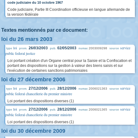
code judiciaire du 10 octobre 1967
Code judiciaire, Partie III Coordination officieuse en langue allemande de
la version fédérale
Textes mentionnés par ce document:
loi du 26 mars 2003
loi
service
26/03/2003
02/05/2003
2003009298
type
prom.
pub.
numac
source
public federal justice
Loi portant création d'un Organe central pour la Saisie et la Confiscation et
portant des dispositions sur la gestion à valeur des biens saisis et sur
l'exécution de certaines sanctions patrimoniales
loi du 27 décembre 2006
loi
service
27/12/2006
28/12/2006
2006021363
type
prom.
pub.
numac
source
public federal chancellerie du premier ministre
Loi portant des dispositions diverses (1)
loi
service
27/12/2006
28/12/2006
2006021365
type
prom.
pub.
numac
source
public federal chancellerie du premier ministre
Loi portant des dispositions diverses (1)
loi du 30 décembre 2009