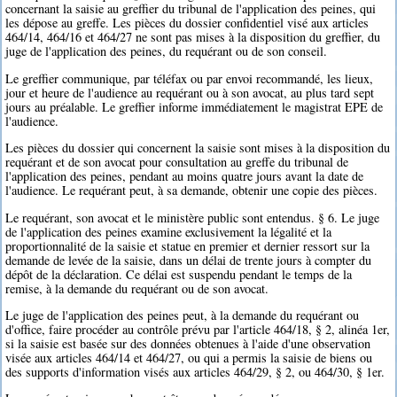
concernant la saisie au greffier du tribunal de l'application des peines, qui
les dépose au greffe. Les pièces du dossier confidentiel visé aux articles
464/14, 464/16 et 464/27 ne sont pas mises à la disposition du greffier, du
juge de l'application des peines, du requérant ou de son conseil.
Le greffier communique, par téléfax ou par envoi recommandé, les lieux,
jour et heure de l'audience au requérant ou à son avocat, au plus tard sept
jours au préalable. Le greffier informe immédiatement le magistrat EPE de
l'audience.
Les pièces du dossier qui concernent la saisie sont mises à la disposition du
requérant et de son avocat pour consultation au greffe du tribunal de
l'application des peines, pendant au moins quatre jours avant la date de
l'audience. Le requérant peut, à sa demande, obtenir une copie des pièces.
Le requérant, son avocat et le ministère public sont entendus. § 6. Le juge
de l'application des peines examine exclusivement la légalité et la
proportionnalité de la saisie et statue en premier et dernier ressort sur la
demande de levée de la saisie, dans un délai de trente jours à compter du
dépôt de la déclaration. Ce délai est suspendu pendant le temps de la
remise, à la demande du requérant ou de son avocat.
Le juge de l'application des peines peut, à la demande du requérant ou
d'office, faire procéder au contrôle prévu par l'article 464/18, § 2, alinéa 1er,
si la saisie est basée sur des données obtenues à l'aide d'une observation
visée aux articles 464/14 et 464/27, ou qui a permis la saisie de biens ou
des supports d'information visés aux articles 464/29, § 2, ou 464/30, § 1er.