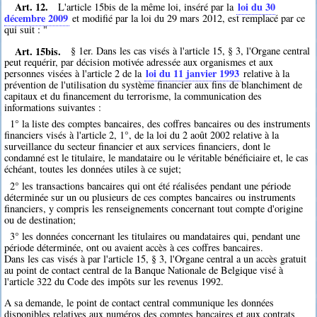
Art. 12.
loi du 30
L'article 15bis de la même loi, inséré par la
décembre 2009
et modifié par la loi du 29 mars 2012, est remplacé par ce
qui suit : "
Art. 15bis.
§ 1er. Dans les cas visés à l'article 15, § 3, l'Organe central
peut requérir, par décision motivée adressée aux organismes et aux
loi du 11 janvier 1993
personnes visées à l'article 2 de la
relative à la
prévention de l'utilisation du système financier aux fins de blanchiment de
capitaux et du financement du terrorisme, la communication des
informations suivantes :
1° la liste des comptes bancaires, des coffres bancaires ou des instruments
financiers visés à l'article 2, 1°, de la loi du 2 août 2002 relative à la
surveillance du secteur financier et aux services financiers, dont le
condamné est le titulaire, le mandataire ou le véritable bénéficiaire et, le cas
échéant, toutes les données utiles à ce sujet;
2° les transactions bancaires qui ont été réalisées pendant une période
déterminée sur un ou plusieurs de ces comptes bancaires ou instruments
financiers, y compris les renseignements concernant tout compte d'origine
ou de destination;
3° les données concernant les titulaires ou mandataires qui, pendant une
période déterminée, ont ou avaient accès à ces coffres bancaires.
Dans les cas visés à par l'article 15, § 3, l'Organe central a un accès gratuit
au point de contact central de la Banque Nationale de Belgique visé à
l'article 322 du Code des impôts sur les revenus 1992.
A sa demande, le point de contact central communique les données
disponibles relatives aux numéros des comptes bancaires et aux contrats