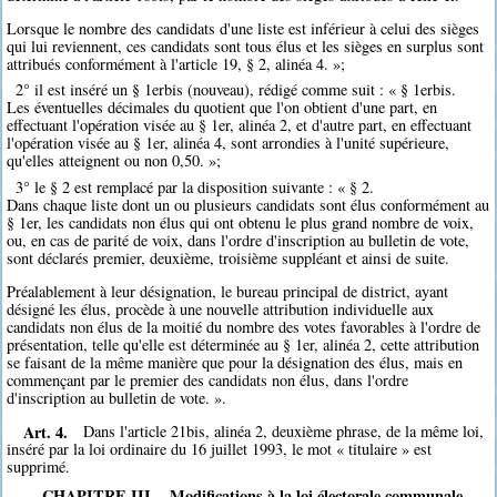
Lorsque le nombre des candidats d'une liste est inférieur à celui des sièges
qui lui reviennent, ces candidats sont tous élus et les sièges en surplus sont
attribués conformément à l'article 19, § 2, alinéa 4. »;
2° il est inséré un § 1erbis (nouveau), rédigé comme suit : « § 1erbis.
Les éventuelles décimales du quotient que l'on obtient d'une part, en
effectuant l'opération visée au § 1er, alinéa 2, et d'autre part, en effectuant
l'opération visée au § 1er, alinéa 4, sont arrondies à l'unité supérieure,
qu'elles atteignent ou non 0,50. »;
3° le § 2 est remplacé par la disposition suivante : « § 2.
Dans chaque liste dont un ou plusieurs candidats sont élus conformément au
§ 1er, les candidats non élus qui ont obtenu le plus grand nombre de voix,
ou, en cas de parité de voix, dans l'ordre d'inscription au bulletin de vote,
sont déclarés premier, deuxième, troisième suppléant et ainsi de suite.
Préalablement à leur désignation, le bureau principal de district, ayant
désigné les élus, procède à une nouvelle attribution individuelle aux
candidats non élus de la moitié du nombre des votes favorables à l'ordre de
présentation, telle qu'elle est déterminée au § 1er, alinéa 2, cette attribution
se faisant de la même manière que pour la désignation des élus, mais en
commençant par le premier des candidats non élus, dans l'ordre
d'inscription au bulletin de vote. ».
Art. 4.
Dans l'article 21bis, alinéa 2, deuxième phrase, de la même loi,
inséré par la loi ordinaire du 16 juillet 1993, le mot « titulaire » est
supprimé.
CHAPITRE III. - Modifications à la loi électorale communale