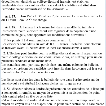
dépouillement destinés au collège électoral français, est établi en
néerlandais dans les cantons électoraux dont le chef-lieu est situé dans
l'arrondissement administratif de Hal-Vilvorde. ».
Art. 17.
Dans l'article 36, alinéa 2, de la même loi, remplacé par la loi
du 11 avril 1994, le 5° est abrogé.
Art. 18.
A l'annexe I à la même loi, dans le modèle Ia, intitulé «
Instructions pour l'électeur inscrit aux registres de la population d'une
commune belge », sont apportées les modifications suivantes :
1° les points 1 à 4 sont remplacés comme suit : 1.
Les électeurs sont admis au vote de 8 à 13 heures. Toutefois, tout électeur
se trouvant avant 13 heures dans le local est encore admis à voter.
2. L'électeur peut émettre pour le collège électoral auquel il appartient ou
pour le collège électoral de son choix, selon le cas, un suffrage pour un ou
plusieurs candidats d'une même liste.
Les candidats sont, par liste, portés dans une même colonne du bulletin.
Les nom et prénom des candidats sont inscrits dans la colonne qui leur est
réservée selon l'ordre des présentations.
Les listes sont classées dans le bulletin de vote dans l'ordre croissant du
numéro qui a été attribué à chacune d'elles par tirage au sort.
3. Si l'électeur adhère à l'ordre de présentation des candidats de la liste qui
a son appui, il remplit, au moyen du crayon mis à sa disposition, le point
clair central placé en tête de cette liste.
S'il veut modifier cet ordre, il donne un vote nominatif en remplissant, au
moyen du crayon mis à sa disposition, le point clair central de la case placée