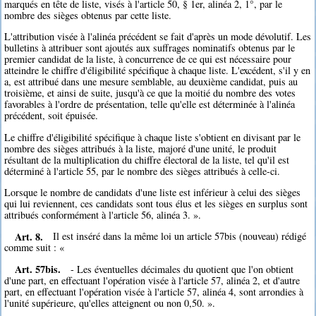
marqués en tête de liste, visés à l'article 50, § 1er, alinéa 2, 1°, par le
nombre des sièges obtenus par cette liste.
L'attribution visée à l'alinéa précédent se fait d'après un mode dévolutif. Les
bulletins à attribuer sont ajoutés aux suffrages nominatifs obtenus par le
premier candidat de la liste, à concurrence de ce qui est nécessaire pour
atteindre le chiffre d'éligibilité spécifique à chaque liste. L'excédent, s'il y en
a, est attribué dans une mesure semblable, au deuxième candidat, puis au
troisième, et ainsi de suite, jusqu'à ce que la moitié du nombre des votes
favorables à l'ordre de présentation, telle qu'elle est déterminée à l'alinéa
précédent, soit épuisée.
Le chiffre d'éligibilité spécifique à chaque liste s'obtient en divisant par le
nombre des sièges attribués à la liste, majoré d'une unité, le produit
résultant de la multiplication du chiffre électoral de la liste, tel qu'il est
déterminé à l'article 55, par le nombre des sièges attribués à celle-ci.
Lorsque le nombre de candidats d'une liste est inférieur à celui des sièges
qui lui reviennent, ces candidats sont tous élus et les sièges en surplus sont
attribués conformément à l'article 56, alinéa 3. ».
Art. 8.
Il est inséré dans la même loi un article 57bis (nouveau) rédigé
comme suit : «
Art. 57bis.
- Les éventuelles décimales du quotient que l'on obtient
d'une part, en effectuant l'opération visée à l'article 57, alinéa 2, et d'autre
part, en effectuant l'opération visée à l'article 57, alinéa 4, sont arrondies à
l'unité supérieure, qu'elles atteignent ou non 0,50. ».