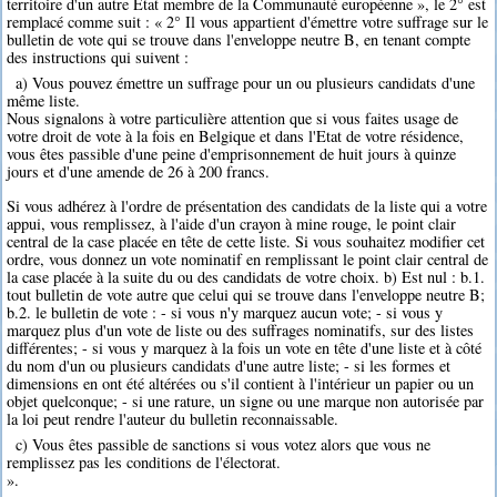
territoire d'un autre Etat membre de la Communauté européenne », le 2° est
remplacé comme suit : « 2° Il vous appartient d'émettre votre suffrage sur le
bulletin de vote qui se trouve dans l'enveloppe neutre B, en tenant compte
des instructions qui suivent :
a) Vous pouvez émettre un suffrage pour un ou plusieurs candidats d'une
même liste.
Nous signalons à votre particulière attention que si vous faites usage de
votre droit de vote à la fois en Belgique et dans l'Etat de votre résidence,
vous êtes passible d'une peine d'emprisonnement de huit jours à quinze
jours et d'une amende de 26 à 200 francs.
Si vous adhérez à l'ordre de présentation des candidats de la liste qui a votre
appui, vous remplissez, à l'aide d'un crayon à mine rouge, le point clair
central de la case placée en tête de cette liste. Si vous souhaitez modifier cet
ordre, vous donnez un vote nominatif en remplissant le point clair central de
la case placée à la suite du ou des candidats de votre choix. b) Est nul : b.1.
tout bulletin de vote autre que celui qui se trouve dans l'enveloppe neutre B;
b.2. le bulletin de vote : - si vous n'y marquez aucun vote; - si vous y
marquez plus d'un vote de liste ou des suffrages nominatifs, sur des listes
différentes; - si vous y marquez à la fois un vote en tête d'une liste et à côté
du nom d'un ou plusieurs candidats d'une autre liste; - si les formes et
dimensions en ont été altérées ou s'il contient à l'intérieur un papier ou un
objet quelconque; - si une rature, un signe ou une marque non autorisée par
la loi peut rendre l'auteur du bulletin reconnaissable.
c) Vous êtes passible de sanctions si vous votez alors que vous ne
remplissez pas les conditions de l'électorat.
».