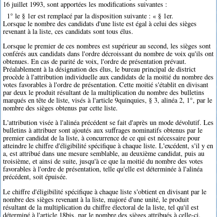
16 juillet 1993, sont apportées les modifications suivantes :
1° le § 1er est remplacé par la disposition suivante : « § 1er.
Lorsque le nombre des candidats d'une liste est égal à celui des sièges
revenant à la liste, ces candidats sont tous élus.
Lorsque le premier de ces nombres est supérieur au second, les sièges sont
conférés aux candidats dans l'ordre décroissant du nombre de voix qu'ils ont
obtenues. En cas de parité de voix, l'ordre de présentation prévaut.
Préalablement à la désignation des élus, le bureau principal de district
procède à l'attribution individuelle aux candidats de la moitié du nombre des
votes favorables à l'ordre de présentation. Cette moitié s'établit en divisant
par deux le produit résultant de la multiplication du nombre des bulletins
marqués en tête de liste, visés à l'article 9quinquies, § 3, alinéa 2, 1°, par le
nombre des sièges obtenus par cette liste.
L'attribution visée à l'alinéa précédent se fait d'après un mode dévolutif. Les
bulletins à attribuer sont ajoutés aux suffrages nominatifs obtenus par le
premier candidat de la liste, à concurrence de ce qui est nécessaire pour
atteindre le chiffre d'éligibilité spécifique à chaque liste. L'excédent, s'il y en
a, est attribué dans une mesure semblable, au deuxième candidat, puis au
troisième, et ainsi de suite, jusqu'à ce que la moitié du nombre des votes
favorables à l'ordre de présentation, telle qu'elle est déterminée à l'alinéa
précédent, soit épuisée.
Le chiffre d'éligibilité spécifique à chaque liste s'obtient en divisant par le
nombre des sièges revenant à la liste, majoré d'une unité, le produit
résultant de la multiplication du chiffre électoral de la liste, tel qu'il est
déterminé à l'article 18bis, par le nombre des sièges attribués à celle-ci.