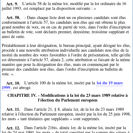
Art. 9.
L'article 58 de la même loi, modifié par la loi ordinaire du 16
juillet 1993, est remplacé par la disposition suivante : «
Art. 58.
- Dans chaque liste dont un ou plusieurs candidats sont élus
conformément à l'article 57, les candidats non élus qui ont obtenu le plus
grand nombre de voix, ou en cas de parité de voix, dans l'ordre d'inscription
au bulletin de vote, sont déclarés premier, deuxième, troisième suppléant et
ainsi de suite.
Préalablement à leur désignation, le bureau principal, ayant désigné les élus,
procède à une nouvelle attribution individuelle aux candidats non élus de la
moitié du nombre des votes favorables à l'ordre de présentation, telle qu'elle
est déterminée à l'article 57, alinéa 2, cette attribution se faisant de la même
manière que pour la désignation des élus, mais en commençant par le
premier des candidats non élus, dans l'ordre d'inscription au bulletin de
vote. ».
Art. 10.
loi du 19 mars
L'article 100 de la même loi, inséré par la
1999
, est abrogé.
CHAPITRE IV. - Modifications à la loi du 23 mars 1989 relative à
l'élection du Parlement européen
Art. 11.
Dans l'article 21, § 8, alinéa 1er, de la loi du 23 mars 1989
relative à l'élection du Parlement européen, inséré par la loi du 25 juin 1998,
les mots « tant titulaires que suppléants » sont supprimés.
Art. 12.
Dans l'article 21bis, alinéa 1er, de la même loi, inséré par la
loi du 24 mai 1994, les mots « du total constitué par la somme des sièges à