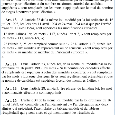
pourvoir pour l'élection et du nombre maximum autorisé de candidats
suppléants » sont remplacés par les mots « appliquée sur le total du nombre
de sièges à pourvoir pour l'élection ».
Art. 13.
A l'article 22 de la même loi, modifié par la loi ordinaire du 16
juillet 1993, les lois des 11 avril 1994 et 24 mai 1994 ainsi que par l'arrêté
royal du 11 avril 1994, sont apportées les modifications suivantes :
1° dans l'alinéa 1er, les mots « 117, alinéas 1er et 2, » sont remplacés par
les mots « 117, alinéa 1er, »;
2° l'alinéa 2, 2°, est remplacé comme suit : « 2° à l'article 117, alinéa 1er,
les mots « aux mandats de représentant ou de sénateur » sont remplacés par
les mots « au mandat de membre du Parlement européen ».
».
Art. 14.
Dans l'article 23, alinéa 1er, de la même loi, modifié par la loi
ordinaire du 16 juillet 1993, les mots « Si le nombre des candidats effectis
et suppléants est supérieur à celui des mandats à conférer, » sont remplacés
par les mots « Lorsque plusieurs listes sont régulièrement présentées et que
le nombre de candidats est supérieur à celui des membres à élire, ».
Art. 15.
Dans l'article 28, alinéa 3, 1re phrase, de la même loi, les mot
« aux mandats effectifs » sont supprimés.
Art. 16.
L'article 34 de la même loi, modifié par la loi ordinaire du 16
juillet 1993, est complété par l'alinéa suivant : « Par dérogation aux deux
alinéas qui précèdent, l'exemplaire du tableau-modèle et du tableau
récapitulatif qui y sont visés et qui mentionnent les résultats du