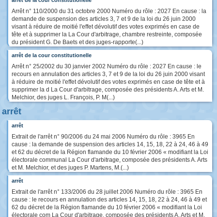
arrêt de la cour constitutionelle
Arrêt n° 110/2000 du 31 octobre 2000 Numéro du rôle : 2027 En cause : la
demande de suspension des articles 3, 7 et 9 de la loi du 26 juin 2000
visant à réduire de moitié l'effet dévolutif des votes exprimés en case de
tête et à supprimer la La Cour d'arbitrage, chambre restreinte, composée
du président G. De Baets et des juges-rapporte(...)
arrêt de la cour constitutionelle
Arrêt n° 25/2002 du 30 janvier 2002 Numéro du rôle : 2027 En cause : le
recours en annulation des articles 3, 7 et 9 de la loi du 26 juin 2000 visant
à réduire de moitié l'effet dévolutif des votes exprimés en case de tête et à
supprimer la d La Cour d'arbitrage, composée des présidents A. Arts et M.
Melchior, des juges L. François, P. M(...)
arrêt
arrêt
Extrait de l'arrêt n° 90/2006 du 24 mai 2006 Numéro du rôle : 3965 En
cause : la demande de suspension des articles 14, 15, 18, 22 à 24, 46 à 49
et 62 du décret de la Région flamande du 10 février 2006 « modifiant la Loi
électorale communal La Cour d'arbitrage, composée des présidents A. Arts
et M. Melchior, et des juges P. Martens, M.(...)
arrêt
Extrait de l'arrêt n° 133/2006 du 28 juillet 2006 Numéro du rôle : 3965 En
cause : le recours en annulation des articles 14, 15, 18, 22 à 24, 46 à 49 et
62 du décret de la Région flamande du 10 février 2006 « modifiant la Loi
électorale com La Cour d'arbitrage, composée des présidents A. Arts et M.