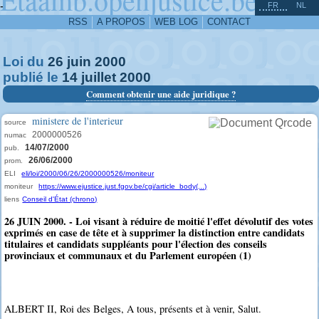
^
-
FR
NL
RSS
A PROPOS
WEB LOG
CONTACT
Loi du
26
juin
2000
publié le
14
juillet
2000
Comment obtenir une aide juridique ?
ministere de l'interieur
source
2000000526
numac
14/07/2000
pub.
26/06/2000
prom.
ELI
eli/loi/2000/06/26/2000000526/moniteur
moniteur
https://www.ejustice.just.fgov.be/cgi/article_body(...)
liens
Conseil d'État (chrono)
26 JUIN 2000. - Loi visant à réduire de moitié l'effet dévolutif des votes
exprimés en case de tête et à supprimer la distinction entre candidats
titulaires et candidats suppléants pour l'élection des conseils
provinciaux et communaux et du Parlement européen (1)
ALBERT II, Roi des Belges, A tous, présents et à venir, Salut.