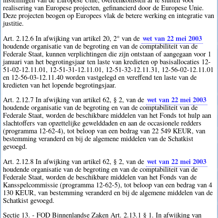
realisering van Europese projecten, gefinancierd door de Europese Unie.
Deze projecten beogen op Europees vlak de betere werking en integratie van
justitie.
wet van 22 mei 2003
Art. 2.12.6 In afwijking van artikel 20, 2° van de
houdende organisatie van de begroting en van de comptabiliteit van de
Federale Staat, kunnen verplichtingen die zijn ontstaan of aangegaan voor 1
januari van het begrotingsjaar ten laste van kredieten op basisallocaties 12-
51-02-12.11.01, 12-51-31-12.11.01, 12-51-32-12.11.31, 12-56-02-12.11.01
en 12-56-03-12.11.40 worden vastgelegd en vereffend ten laste van de
kredieten van het lopende begrotingsjaar.
wet van 22 mei 2003
Art. 2.12.7 In afwijking van artikel 62, § 2, van de
houdende organisatie van de begroting en van de comptabiliteit van de
Federale Staat, worden de beschikbare middelen van het Fonds tot hulp aan
slachtoffers van opzettelijke gewelddaden en aan de occasionele redders
(programma 12-62-4), tot beloop van een bedrag van 22 549 KEUR, van
bestemming veranderd en bij de algemene middelen van de Schatkist
gevoegd.
wet van 22 mei 2003
Art. 2.12.8 In afwijking van artikel 62, § 2, van de
houdende organisatie van de begroting en van de comptabiliteit van de
Federale Staat, worden de beschikbare middelen van het Fonds van de
Kansspelcommissie (programma 12-62-5), tot beloop van een bedrag van 4
130 KEUR, van bestemming veranderd en bij de algemene middelen van de
Schatkist gevoegd.
Sectie 13. - FOD Binnenlandse Zaken Art. 2.13.1 § 1. In afwijking van