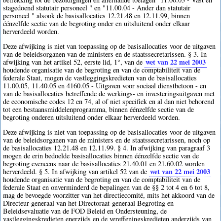
stagedoend statutair personeel " en "11.00.04 - Ander dan statutair
personeel " alsook de basisallocaties 12.21.48 en 12.11.99, binnen
éénzelfde sectie van de begroting onder en uitsluitend onder elkaar
herverdeeld worden.
Deze afwijking is niet van toepassing op de basisallocaties voor de uitgaven
van de beleidsorganen van de ministers en de staatssecretarissen. § 3. In
wet van 22 mei 2003
afwijking van het artikel 52, eerste lid, 1°, van de
houdende organisatie van de begroting en van de comptabiliteit van de
federale Staat, mogen de vastleggingskredieten van de basisallocaties
11.00.05, 11.40.05 en 4160.05 - Uitgaven voor sociaal dienstbetoon - en
van de basisallocaties betreffende de werkings- en investeringsuitgaven met
de economische codes 12 en 74, al of niet specifiek en al dan niet behorend
tot een bestaansmiddelenprogramma, binnen éénzelfde sectie van de
begroting onderen uitsluitend onder elkaar herverdeeld worden.
Deze afwijking is niet van toepassing op de basisallocaties voor de uitgaven
van de beleidsorganen van de ministers en de staatssecretarissen, noch op
de basisallocaties 12.21.48 en 12.11.99. § 4. In afwijking van paragraaf 3
mogen de erin bedoelde basisallocaties binnen éénzelfde sectie van de
begroting eveneens naar de basisallocaties 21.40.01 en 21.60.02 worden
wet van 22 mei 2003
herverdeeld. § 5. In afwijking van artikel 52 van de
houdende organisatie van de begroting en van de comptabiliteit van de
federale Staat en onverminderd de bepalingen van de §§ 2 tot 4 en 6 tot 8,
mag de bevoegde voorzitter van het directiecomité, mits het akkoord van de
Directeur-generaal van het Directoraat-generaal Begroting en
Beleidsevaluatie van de FOD Beleid en Ondersteuning, de
vastleggingskredieten enerzijds en de vereffeningskredieten anderzijds van