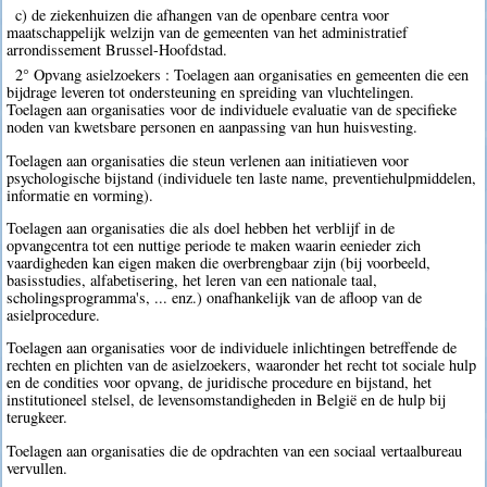
c) de ziekenhuizen die afhangen van de openbare centra voor
maatschappelijk welzijn van de gemeenten van het administratief
arrondissement Brussel-Hoofdstad.
2° Opvang asielzoekers : Toelagen aan organisaties en gemeenten die een
bijdrage leveren tot ondersteuning en spreiding van vluchtelingen.
Toelagen aan organisaties voor de individuele evaluatie van de specifieke
noden van kwetsbare personen en aanpassing van hun huisvesting.
Toelagen aan organisaties die steun verlenen aan initiatieven voor
psychologische bijstand (individuele ten laste name, preventiehulpmiddelen,
informatie en vorming).
Toelagen aan organisaties die als doel hebben het verblijf in de
opvangcentra tot een nuttige periode te maken waarin eenieder zich
vaardigheden kan eigen maken die overbrengbaar zijn (bij voorbeeld,
basisstudies, alfabetisering, het leren van een nationale taal,
scholingsprogramma's, ... enz.) onafhankelijk van de afloop van de
asielprocedure.
Toelagen aan organisaties voor de individuele inlichtingen betreffende de
rechten en plichten van de asielzoekers, waaronder het recht tot sociale hulp
en de condities voor opvang, de juridische procedure en bijstand, het
institutioneel stelsel, de levensomstandigheden in België en de hulp bij
terugkeer.
Toelagen aan organisaties die de opdrachten van een sociaal vertaalbureau
vervullen.