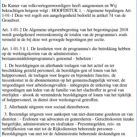
De Kamer van volksvertegenwoordigers heeft aangenomen en Wij
bekrachtigen hetgeen volgt : HOOFDSTUK 1. - Algemene bepalingen Art.
1-01-1 Deze wet regelt een aangelegenheid bedoeld in artikel 74 van de
Grondwet.
Art. 1-01-2 De Algemene uitgavenbegroting van het begrotingsjaar 2018
wordt goedgekeurd overeenkomstig de totalen van de programma's zoals
vermeld in de bij deze wet gevoegde begrotingen per sectie.
Art. 1-01-3 § 1. De kredieten voor de programma's die betrekking hebben
op de werkingskosten van de administraties -
bestaansmiddelenprogramma's genoemd - behelzen :
1. De bezoldigingen en allerhande toelagen van het actief en ter
beschikking gesteld personeel, de bezoldigin-gen of lonen van het
hulppersoneel, de toelagen voor hogere en bijzondere functies, de
tussenkomst in de abonnementen op het gemeenschappelijk vervoer, de
vergoedingen voor arbeidsongevallen - inbegrepen de uitkering van deze
vergoedingen aan leden van de familie van het slachtoffer in geval van
overlijden - alsook de verminderde bezoldigingen of lonen van het tijdelijk
of hulppersoneel, in dienst door werkongeval getroffen.
2. Allerhande uitgaven voor sociaal dienstbetoon.
3. Bestendige uitgaven voor aankopen van niet-duurzame goederen en van
diensten : - Erelonen van advocaten en geneesheren - Gerechtskosten inzake
burgerlijke, administratieve en strafzaken - Presentiegelden, reis- en
verblijfkosten van niet tot de Rijksdiensten behorende personen -
Bezoldigingen van niet tot de Administratie behorende deskundigen en