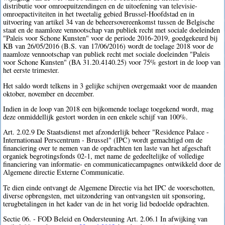
distributie voor omroepuitzendingen en de uitoefening van televisie-
omroepactiviteiten in het tweetalig gebied Brussel-Hoofdstad en in
uitvoering van artikel 34 van de beheersovereenkomst tussen de Belgische
staat en de naamloze vennootschap van publiek recht met sociale doeleinden
"Paleis voor Schone Kunsten" voor de periode 2016-2019, goedgekeurd bij
KB van 26/05/2016 (B.S. van 17/06/2016) wordt de toelage 2018 voor de
naamloze vennootschap van publiek recht met sociale doeleinden "Paleis
voor Schone Kunsten" (BA 31.20.4140.25) voor 75% gestort in de loop van
het eerste trimester.
Het saldo wordt telkens in 3 gelijke schijven overgemaakt voor de maanden
oktober, november en december.
Indien in de loop van 2018 een bijkomende toelage toegekend wordt, mag
deze onmiddellijk gestort worden in een enkele schijf van 100%.
Art. 2.02.9 De Staatsdienst met afzonderlijk beheer "Residence Palace -
Internationaal Perscentrum - Brussel" (IPC) wordt gemachtigd om de
financiering over te nemen van de opdrachten ten laste van het afgeschaft
organiek begrotingsfonds 02-1, met name de gedeeltelijke of volledige
financiering van informatie- en communicatiecampagnes ontwikkeld door de
Algemene directie Externe Communicatie.
Te dien einde ontvangt de Algemene Directie via het IPC de voorschotten,
diverse opbrengsten, met uitzondering van ontvangsten uit sponsoring,
terugbetalingen in het kader van de in het vorig lid bedoelde opdrachten.
Sectie 06. - FOD Beleid en Ondersteuning Art. 2.06.1 In afwijking van