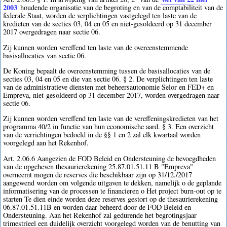
2003
houdende organisatie van de begroting en van de comptabiliteit van de
federale Staat, worden de verplichtingen vastgelegd ten laste van de
kredieten van de secties 03, 04 en 05 en niet-gesoldeerd op 31 december
2017 overgedragen naar sectie 06.
Zij kunnen worden vereffend ten laste van de overeenstemmende
basisallocaties van sectie 06.
De Koning bepaalt de overeenstemming tussen de basisallocaties van de
secties 03, 04 en 05 en die van sectie 06. § 2. De verplichtingen ten laste
van de administratieve diensten met beheersautonomie Selor en FED+ en
Empreva, niet-gesoldeerd op 31 december 2017, worden overgedragen naar
sectie 06.
Zij kunnen worden vereffend ten laste van de vereffeningskredieten van het
programma 40/2 in functie van hun economische aard. § 3. Een overzicht
van de verrichtingen bedoeld in de §§ 1 en 2 zal elk kwartaal worden
voorgelegd aan het Rekenhof.
Art. 2.06.6 Aangezien de FOD Beleid en Ondersteuning de bevoegdheden
van de opgeheven thesaurierekening 25.87.01.51.11 B "Empreva"
overneemt mogen de reserves die beschikbaar zijn op 31/12./2017
aangewend worden om volgende uitgaven te dekken, namelijk o de geplande
informatisering van de processen te financieren o Het project burn-out op te
starten Te dien einde worden deze reserves gestort op de thesaurierekening
06.87.01.51.11B en worden daar beheerd door de FOD Beleid en
Ondersteuning. Aan het Rekenhof zal gedurende het begrotingsjaar
trimestrieel een duidelijk overzicht voorgelegd worden van de benutting van