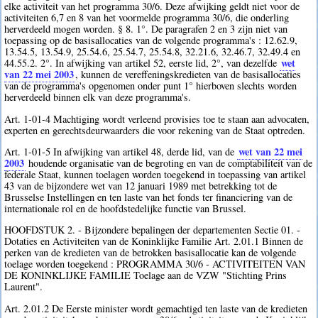
elke activiteit van het programma 30/6. Deze afwijking geldt niet voor de
activiteiten 6,7 en 8 van het voormelde programma 30/6, die onderling
herverdeeld mogen worden. § 8. 1°. De paragrafen 2 en 3 zijn niet van
toepassing op de basisallocaties van de volgende programma's : 12.62.9,
13.54.5, 13.54.9, 25.54.6, 25.54.7, 25.54.8, 32.21.6, 32.46.7, 32.49.4 en
wet
44.55.2. 2°. In afwijking van artikel 52, eerste lid, 2°, van dezelfde
van 22 mei 2003
, kunnen de vereffeningskredieten van de basisallocaties
van de programma's opgenomen onder punt 1° hierboven slechts worden
herverdeeld binnen elk van deze programma's.
Art. 1-01-4 Machtiging wordt verleend provisies toe te staan aan advocaten,
experten en gerechtsdeurwaarders die voor rekening van de Staat optreden.
wet van 22 mei
Art. 1-01-5 In afwijking van artikel 48, derde lid, van de
2003
houdende organisatie van de begroting en van de comptabiliteit van de
federale Staat, kunnen toelagen worden toegekend in toepassing van artikel
43 van de bijzondere wet van 12 januari 1989 met betrekking tot de
Brusselse Instellingen en ten laste van het fonds ter financiering van de
internationale rol en de hoofdstedelijke functie van Brussel.
HOOFDSTUK 2. - Bijzondere bepalingen der departementen Sectie 01. -
Dotaties en Activiteiten van de Koninklijke Familie Art. 2.01.1 Binnen de
perken van de kredieten van de betrokken basisallocatie kan de volgende
toelage worden toegekend : PROGRAMMA 30/6 - ACTIVITEITEN VAN
DE KONINKLIJKE FAMILIE Toelage aan de VZW "Stichting Prins
Laurent".
Art. 2.01.2 De Eerste minister wordt gemachtigd ten laste van de kredieten