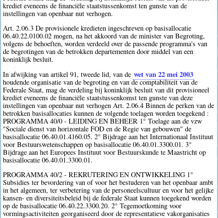
krediet eveneens de financiële staatstussenkomst ten gunste van de
instellingen van openbaar nut verhogen.
Art. 2.06.3 De provisionele kredieten ingeschreven op basisallocatie
06.40.22.0100.02 mogen, na het akkoord van de minister van Begroting,
volgens de behoeften, worden verdeeld over de passende programma's van
de begrotingen van de betrokken departementen door middel van een
koninklijk besluit.
wet van 22 mei 2003
In afwijking van artikel 91, tweede lid, van de
houdende organisatie van de begroting en van de comptabiliteit van de
Federale Staat, mag de verdeling bij koninklijk besluit van dit provisioneel
krediet eveneens de financiële staatstussenkomst ten gunste van deze
instellingen van openbaar nut verhogen Art. 2.06.4 Binnen de perken van de
betrokken basisallocaties kunnen de volgende toelagen worden toegekend :
PROGRAMMA 40/0 - LEIDING EN BEHEER 1° Toelage aan de vzw
"Sociale dienst van horizontale FOD en de Regie van gebouwen" de
basisallocatie 06.40.01.4160.05. 2° Bijdrage aan het Internationaal Instituut
voor Bestuurswetenschappen op basisallocatie 06.40.01.3300.01. 3°
Bijdrage aan het Europees Instituut voor Bestuurskunde te Maastricht op
basisallocatie 06.40.01.3300.01.
PROGRAMMA 40/2 - REKRUTERING EN ONTWIKKELING 1°
Subsidies ter bevordering van of voor het bestuderen van het openbaar ambt
in het algemeen, ter verbetering van de personeelscultuur en voor het gelijke
kansen- en diversiteitsbeleid bij de federale Staat kunnen toegekend worden
op de basisallocatie 06.40.22.3300.20. 2° Tegemoetkoming voor
vormingsactiviteiten georganiseerd door de representatieve vakorganisaties