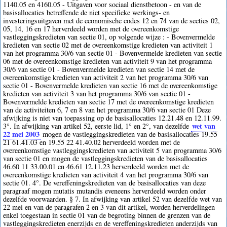
1140.05 en 4160.05 - Uitgaven voor sociaal dienstbetoon - en van de
basisallocaties betreffende de niet specifieke werkings- en
investeringsuitgaven met de economische codes 12 en 74 van de secties 02,
05, 14, 16 en 17 herverdeeld worden met de overeenkomstige
vastleggingskredieten van sectie 01, op volgende wijze : - Bovenvermelde
kredieten van sectie 02 met de overeenkomstige kredieten van activiteit 1
van het programma 30/6 van sectie 01 - Bovenvermelde kredieten van sectie
06 met de overeenkomstige kredieten van activiteit 9 van het programma
30/6 van sectie 01 - Bovenvermelde kredieten van sectie 14 met de
overeenkomstige kredieten van activiteit 2 van het programma 30/6 van
sectie 01 - Bovenvermelde kredieten van sectie 16 met de overeenkomstige
kredieten van activiteit 3 van het programma 30/6 van sectie 01 -
Bovenvermelde kredieten van sectie 17 met de overeenkomstige kredieten
van de activiteiten 6, 7 en 8 van het programma 30/6 van sectie 01 Deze
afwijking is niet van toepassing op de basisallocaties 12.21.48 en 12.11.99.
wet van
3°. In afwijking van artikel 52, eerste lid, 1° en 2°, van dezelfde
22 mei 2003
mogen de vastleggingskredieten van de basisallocaties 19.55
21 61.41.03 en 19.55 22 41.40.02 herverdeeld worden met de
overeenkomstige vastleggingskredieten van activiteit 5 van programma 30/6
van sectie 01 en mogen de vastleggingskredieten van de basisallocaties
46.60 11 33.00.01 en 46.61 12.11.23 herverdeeld worden met de
overeenkomstige kredieten van activiteit 4 van het programma 30/6 van
sectie 01. 4°. De vereffeningskredieten van de basisallocaties van deze
paragraaf mogen mutatis mutandis eveneens herverdeeld worden onder
dezelfde voorwaarden. § 7. In afwijking van artikel 52 van dezelfde wet van
22 mei en van de paragrafen 2 en 3 van dit artikel, worden herverdelingen
enkel toegestaan in sectie 01 van de begroting binnen de grenzen van de
vastleggingskredieten enerzijds en de vereffeningskredieten anderzijds van