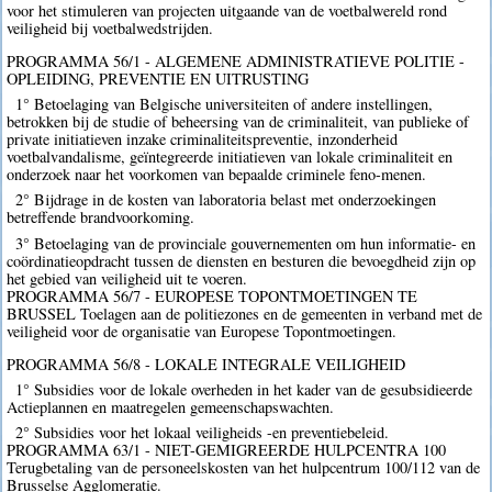
voor het stimuleren van projecten uitgaande van de voetbalwereld rond
veiligheid bij voetbalwedstrijden.
PROGRAMMA 56/1 - ALGEMENE ADMINISTRATIEVE POLITIE -
OPLEIDING, PREVENTIE EN UITRUSTING
1° Betoelaging van Belgische universiteiten of andere instellingen,
betrokken bij de studie of beheersing van de criminaliteit, van publieke of
private initiatieven inzake criminaliteitspreventie, inzonderheid
voetbalvandalisme, geïntegreerde initiatieven van lokale criminaliteit en
onderzoek naar het voorkomen van bepaalde criminele feno-menen.
2° Bijdrage in de kosten van laboratoria belast met onderzoekingen
betreffende brandvoorkoming.
3° Betoelaging van de provinciale gouvernementen om hun informatie- en
coördinatieopdracht tussen de diensten en besturen die bevoegdheid zijn op
het gebied van veiligheid uit te voeren.
PROGRAMMA 56/7 - EUROPESE TOPONTMOETINGEN TE
BRUSSEL Toelagen aan de politiezones en de gemeenten in verband met de
veiligheid voor de organisatie van Europese Topontmoetingen.
PROGRAMMA 56/8 - LOKALE INTEGRALE VEILIGHEID
1° Subsidies voor de lokale overheden in het kader van de gesubsidieerde
Actieplannen en maatregelen gemeenschapswachten.
2° Subsidies voor het lokaal veiligheids -en preventiebeleid.
PROGRAMMA 63/1 - NIET-GEMIGREERDE HULPCENTRA 100
Terugbetaling van de personeelskosten van het hulpcentrum 100/112 van de
Brusselse Agglomeratie.