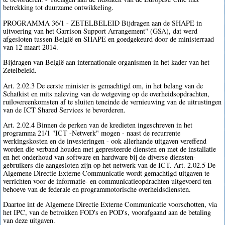
betrekking tot duurzame ontwikkeling.
PROGRAMMA 36/1 - ZETELBELEID Bijdragen aan de SHAPE in
uitvoering van het Garrison Support Arrangement" (GSA), dat werd
afgesloten tussen België en SHAPE en goedgekeurd door de ministerraad
van 12 maart 2014.
Bijdragen van België aan internationale organismen in het kader van het
Zetelbeleid.
Art. 2.02.3 De eerste minister is gemachtigd om, in het belang van de
Schatkist en mits naleving van de wetgeving op de overheidsopdrachten,
ruilovereenkomsten af te sluiten teneinde de vernieuwing van de uitrustingen
van de ICT Shared Services te bevorderen.
Art. 2.02.4 Binnen de perken van de kredieten ingeschreven in het
programma 21/1 "ICT -Netwerk" mogen - naast de recurrente
werkingskosten en de investeringen - ook allerhande uitgaven vereffend
worden die verband houden met gepresteerde diensten en met de installatie
en het onderhoud van software en hardware bij de diverse diensten-
gebruikers die aangesloten zijn op het netwerk van de ICT. Art. 2.02.5 De
Algemene Directie Externe Communicatie wordt gemachtigd uitgaven te
verrichten voor de informatie- en communicatieopdrachten uitgevoerd ten
behoeve van de federale en programmotorische overheidsdiensten.
Daartoe int de Algemene Directie Externe Communicatie voorschotten, via
het IPC, van de betrokken FOD's en POD's, voorafgaand aan de betaling
van deze uitgaven.