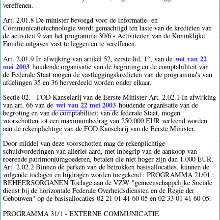
vereffenen.
Art. 2.01.8 De minister bevoegd voor de Informatie- en
Communicatietechnologie wordt gemachtigd ten laste van de kredieten van
de activiteit 9 van het programma 30/6 - Activiteiten van de Koninklijke
Familie uitgaven vast te leggen en te vereffenen.
wet van 22
Art. 2.01.9 In afwijking van artikel 52, eerste lid, 1°, van de
mei 2003
houdende organisatie van de begroting en de comptabiliteit van
de Federale Staat mogen de vastleggingskredieten van de programma's van
afdelingen 35 en 36 herverdeeld worden onder elkaar.
Sectie 02. - FOD Kanselarij van de Eerste Minister Art. 2.02.1 In afwijking
wet van 22 mei 2003
van art. 66 van de
houdende organisatie van de
begroting en van de comptabiliteit van de federale Staat, mogen
voorschotten tot een maximumbedrag van 250.000 EUR verleend worden
aan de rekenplichtige van de FOD Kanselarij van de Eerste Minister.
Door middel van deze voorschotten mag de rekenplichtige
schuldvorderingen van allerlei aard, met inbegrip van de aankoop van
roerende patrimoniumgoederen, betalen die niet hoger zijn dan 1.000 EUR.
Art. 2.02.2 Binnen de perken van de betrokken basisallocaties, kunnen de
volgende toelagen en bijdragen worden toegekend : PROGRAMMA 21/01 :
BEHEERSORGANEN Toelage aan de VZW "gemeenschappelijke Sociale
dienst bij de horizontale Federale Overheidsdiensten en de Regie der
Gebouwen" op de basisallocaties 02 21 01 41 60 05 en 02 33 01 41 60 05.
PROGRAMMA 31/1 - EXTERNE COMMUNICATIE