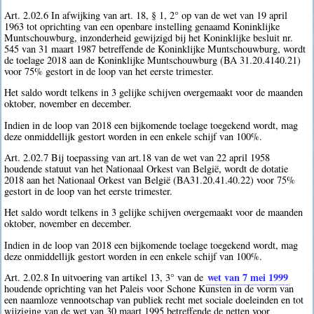
Art. 2.02.6 In afwijking van art. 18, § 1, 2° op van de wet van 19 april
1963 tot oprichting van een openbare instelling genaamd Koninklijke
Muntschouwburg, inzonderheid gewijzigd bij het Koninklijke besluit nr.
545 van 31 maart 1987 betreffende de Koninklijke Muntschouwburg, wordt
de toelage 2018 aan de Koninklijke Muntschouwburg (BA 31.20.4140.21)
voor 75% gestort in de loop van het eerste trimester.
Het saldo wordt telkens in 3 gelijke schijven overgemaakt voor de maanden
oktober, november en december.
Indien in de loop van 2018 een bijkomende toelage toegekend wordt, mag
deze onmiddellijk gestort worden in een enkele schijf van 100%.
Art. 2.02.7 Bij toepassing van art.18 van de wet van 22 april 1958
houdende statuut van het Nationaal Orkest van België, wordt de dotatie
2018 aan het Nationaal Orkest van België (BA31.20.41.40.22) voor 75%
gestort in de loop van het eerste trimester.
Het saldo wordt telkens in 3 gelijke schijven overgemaakt voor de maanden
oktober, november en december.
Indien in de loop van 2018 een bijkomende toelage toegekend wordt, mag
deze onmiddellijk gestort worden in een enkele schijf van 100%.
wet van 7 mei 1999
Art. 2.02.8 In uitvoering van artikel 13, 3° van de
houdende oprichting van het Paleis voor Schone Kunsten in de vorm van
een naamloze vennootschap van publiek recht met sociale doeleinden en tot
wijziging van de wet van 30 maart 1995 betreffende de netten voor