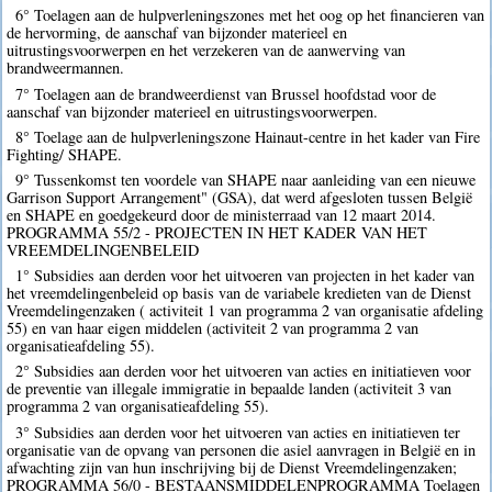
6° Toelagen aan de hulpverleningszones met het oog op het financieren van
de hervorming, de aanschaf van bijzonder materieel en
uitrustingsvoorwerpen en het verzekeren van de aanwerving van
brandweermannen.
7° Toelagen aan de brandweerdienst van Brussel hoofdstad voor de
aanschaf van bijzonder materieel en uitrustingsvoorwerpen.
8° Toelage aan de hulpverleningszone Hainaut-centre in het kader van Fire
Fighting/ SHAPE.
9° Tussenkomst ten voordele van SHAPE naar aanleiding van een nieuwe
Garrison Support Arrangement" (GSA), dat werd afgesloten tussen België
en SHAPE en goedgekeurd door de ministerraad van 12 maart 2014.
PROGRAMMA 55/2 - PROJECTEN IN HET KADER VAN HET
VREEMDELINGENBELEID
1° Subsidies aan derden voor het uitvoeren van projecten in het kader van
het vreemdelingenbeleid op basis van de variabele kredieten van de Dienst
Vreemdelingenzaken ( activiteit 1 van programma 2 van organisatie afdeling
55) en van haar eigen middelen (activiteit 2 van programma 2 van
organisatieafdeling 55).
2° Subsidies aan derden voor het uitvoeren van acties en initiatieven voor
de preventie van illegale immigratie in bepaalde landen (activiteit 3 van
programma 2 van organisatieafdeling 55).
3° Subsidies aan derden voor het uitvoeren van acties en initiatieven ter
organisatie van de opvang van personen die asiel aanvragen in België en in
afwachting zijn van hun inschrijving bij de Dienst Vreemdelingenzaken;
PROGRAMMA 56/0 - BESTAANSMIDDELENPROGRAMMA Toelagen