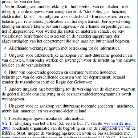
prestaties van derden;
- Verbruiksuitgaven met betrekking tot het bezetten van de lokalen - met
inbegrip van de uitgaven voor energieverbruik "stookolie, gas, benzine,
elektriciteit, kolen" - en uitgaven voor onderhoud - Bureaukosten, vervoer,
belastingen, retributies, publicaties van het departement, beroepsscholing,
kleding en andere kleine bestuursuitgaven; - Allerhande vergoedingen aan
het Rijkspersoneel voor werkelijke lasten en materiële schade, de ver-
voerskosten betreffende dienstreizen en de verzekeringspremies der
afgevaardigden van het departement die zich naar het buitenland begeven.
4. Allerhande werkingsuitgaven met betrekking tot de informatica.
5. Uitgaven voor uitzonderlijke aankopen van niet-duurzame goederen en
van diensten, waaronder werken en leveringen voor de inrichting van nieuwe
lokalen en de verhuiskosten.
6. Huur van onroerende goederen en daarmee verband houdende
belastingen van de verschillende diensten van het departement, betaald
zonder de tussenkomst van de Regie der Gebouwen.
7. Andere uitgaven met betrekking tot de werking van de diensten waarvan
de gedetailleerde omschrijving in de bestaansmiddelenprogramma's wordt
weergegeven.
8. Uitgaven voor de aankoop van duurzame roerende goederen : machines,
meubilair, materieel en vervoermid-delen te land.
9. Investeringsuitgaven inzake de informatica.
wet van 22 mei
§ 2. In afwijking van het artikel 52, eerste lid, 1°, van de
2003
houdende organisatie van de begroting en van de comptabiliteit van de
federale Staat, mogen de vastleggingskredieten van de basisallocaties met
betrekking tot de bezoldigingen en allerhande toelagen "11.00.03 - Vast en