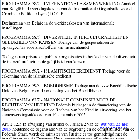
PROGRAMMA 58/2 - INTERNATIONALE SAMENWERKING Aandeel
van België in de werkingskosten van de Internationale Organisatie voor de
Criminele Politie te Lyon (I.O.C.P.).
Deelneming van België in de werkingskosten van internationale
instellingen.
PROGRAMMA 58/5 - DIVERSITEIT, INTERCULTURALITEIT EN
GELIJKHEID VAN KANSEN Toelage aan de gespecialiseerde
opvangcentra voor slachtoffers van mensenhandel.
Toelagen aan private en publieke organisaties in het kader van de diversiteit,
de interculturaliteit en de gelijkheid van kansen.
PROGRAMMA 59/2 - ISLAMITISCHE EREDIENST Toelage voor de
erkenning van de islamitische eredienst.
PROGRAMMA 59/3 - BOEDDHISME Toelage aan de vzw Boeddhistische
Unie van België voor de erkenning van het Boeddhisme.
PROGRAMMA 62/7 - NATIONALE COMMISSIE VOOR DE
RECHTEN VAN HET KIND Federale bijdrage in de financiering van de
Nationale Commissie voor de Rechten van het Kind in uitvoering van het
samenwerkingsakkoord van 19 september 2005.
wet van 22 mei
Art. 2.12.5 In afwijking van artikel 61, alinea 2 van de
2003
houdende de organisatie van de begroting en de comptabiliteit van de
Federale Staat, wordt de minister van Justitie er toe gemachtigd met de
instellingen van de Europese Unie, overeenkomsten af te sluiten voor