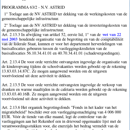
PROGRAMMA 63/2 - N.V. ASTRID
1° Toelage aan de NV ASTRID ter dekking van de werkingskosten van de
gemeenschappelijke infrastructuur.
2° Toelage aan de NV ASTRID ter dekking van de investeringskosten van
de gemeenschappelijke infrastructuur.
wet van 22
Art. 2.13.3 In afwijking van artikel 52, eerste lid, 1° van de
mei 2003
houdende organisatie van de begroting en van de comptabiliteit
van de federale Staat, kunnen er voor het departement herverdelingen van
basisallocaties gebeuren tussen de vastleggingskredieten van de
basisallocaties 56.10.34.41.01 en 40.70.34.41.01 (schadevergoedingen).
Art. 2.13.4 De voor orde verrichte ontvangsten ingevolge de organisatie van
de kinderopvang tijdens de schoolvakanties worden geboekt op de rekening
13.83.03.14.87C. Ze mogen aangewend worden om de uitgaven
voortvloeiend uit deze activiteit te dekken.
Art. 2.13.5 De voor orde verrichte ontvangsten ingevolge de verkoop van
dranken en warme maaltijden in de cafetaria worden geboekt op de rekening
13.83.03.40.16B. Ze mogen aangewend worden om de uitgaven
voortvloeiend uit deze activiteit te dekken.
Art. 2.13.6 Het organiek begrotingsfonds "Fonds in het kader van het
migratiebeleid" beschikt over een vastleggingsmachtiging van 4 006 000
EUR. Vóór de tiende van elke maand, legt de controleur van de
vastleggingen aan het Rekenhof een in drievoud opgemaakte lijst met de
verantwoordingsstukken voor, die enerzijds het bedrag vermeldt van de