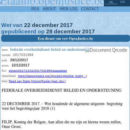
^
-
NL
FR
RSS
ABOUT
WEB LOG
CONTACT
Wet van
22
december
2017
gepubliceerd op
28
december
2017
Een dienst van vzw OpenJustice.be
federale overheidsdienst beleid en ondersteuning
bron
2017031994
numac
28/12/2017
pub.
22/12/2017
prom.
ELI
eli/wet/2017/12/22/2017031994/staatsblad
staatsblad
https://www.ejustice.just.fgov.be/cgi/article_body(...)
links
Raad van State (chrono)
Kamer (parl. doc.)
FEDERALE OVERHEIDSDIENST BELEID EN ONDERSTEUNING
22 DECEMBER 2017. - Wet houdende de algemene uitgaven- begroting
voor het begrotingsjaar 2018 (1)
FILIP, Koning der Belgen, Aan allen die nu zijn en hierna wezen zullen,
Onze Groet.