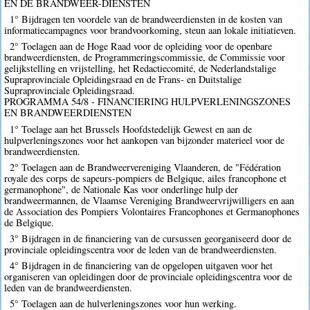
EN DE BRANDWEER-DIENSTEN
1° Bijdragen ten voordele van de brandweerdiensten in de kosten van
informatiecampagnes voor brandvoorkoming, steun aan lokale initiatieven.
2° Toelagen aan de Hoge Raad voor de opleiding voor de openbare
brandweerdiensten, de Programmeringscommissie, de Commissie voor
gelijkstelling en vrijstelling, het Redactiecomité, de Nederlandstalige
Supraprovinciale Opleidingsraad en de Frans- en Duitstalige
Supraprovinciale Opleidingsraad.
PROGRAMMA 54/8 - FINANCIERING HULPVERLENINGSZONES
EN BRANDWEERDIENSTEN
1° Toelage aan het Brussels Hoofdstedelijk Gewest en aan de
hulpverleningszones voor het aankopen van bijzonder materieel voor de
brandweerdiensten.
2° Toelagen aan de Brandweervereniging Vlaanderen, de "Fédération
royale des corps de sapeurs-pompiers de Belgique, ailes francophone et
germanophone", de Nationale Kas voor onderlinge hulp der
brandweermannen, de Vlaamse Vereniging Brandweervrijwilligers en aan
de Association des Pompiers Volontaires Francophones et Germanophones
de Belgique.
3° Bijdragen in de financiering van de cursussen georganiseerd door de
provinciale opleidingscentra voor de leden van de brandweerdiensten.
4° Bijdragen in de financiering van de opgelopen uitgaven voor het
organiseren van opleidingen door de provinciale opleidingscentra voor de
leden van de brandweerdiensten.
5° Toelagen aan de hulverleningszones voor hun werking.