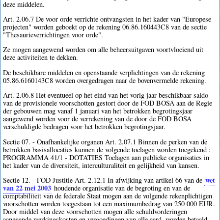
deze middelen.
Art. 2.06.7 De voor orde verrichte ontvangsten in het kader van "Europese
projecten" worden geboekt op de rekening 06.86.160443C8 van de sectie
"Thesaurieverrichtingen voor orde".
Ze mogen aangewend worden om alle beheersuitgaven voortvloeiend uit
deze activiteiten te dekken.
De beschikbare middelen en openstaande verplichtingen van de rekening
05.86.6160143C8 worden overgedragen naar de bovenvermelde rekening.
Art. 2.06.8 Het eventueel op het eind van het vorig jaar beschikbaar saldo
van de provisionele voorschotten gestort door de FOD BOSA aan de Regie
der gebouwen mag vanaf 1 januari van het betrokken begrotingsjaar
aangewend worden voor de verrekening van de door de FOD BOSA
verschuldigde bedragen voor het betrokken begrotingsjaar.
Sectie 07. - Onafhankelijke organen Art. 2.07.1 Binnen de perken van de
betrokken basisallocaties kunnen de volgende toelagen worden toegekend :
PROGRAMMA 41/1 - DOTATIES Toelagen aan publieke organisaties in
het kader van de diversiteit, interculturaliteit en gelijkheid van kansen.
wet
Sectie 12. - FOD Justitie Art. 2.12.1 In afwijking van artikel 66 van de
van 22 mei 2003
houdende organisatie van de begroting en van de
comptabiliteit van de federale Staat mogen aan de volgende rekenplichtigen
voorschotten worden toegestaan tot een maximumbedrag van 250 000 EUR.
Door middel van deze voorschotten mogen alle schuldvorderingen
aangaande werkingskosten en vergoedingen van alle aard, worden betaald