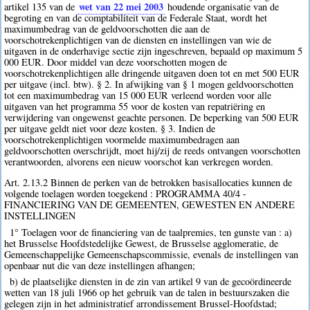
wet van 22 mei 2003
artikel 135 van de
houdende organisatie van de
begroting en van de comptabiliteit van de Federale Staat, wordt het
maximumbedrag van de geldvoorschotten die aan de
voorschotrekenplichtigen van de diensten en instellingen van wie de
uitgaven in de onderhavige sectie zijn ingeschreven, bepaald op maximum 5
000 EUR. Door middel van deze voorschotten mogen de
voorschotrekenplichtigen alle dringende uitgaven doen tot en met 500 EUR
per uitgave (incl. btw). § 2. In afwijking van § 1 mogen geldvoorschotten
tot een maximumbedrag van 15 000 EUR verleend worden voor alle
uitgaven van het programma 55 voor de kosten van repatriëring en
verwijdering van ongewenst geachte personen. De beperking van 500 EUR
per uitgave geldt niet voor deze kosten. § 3. Indien de
voorschotrekenplichtigen voormelde maximumbedragen aan
geldvoorschotten overschrijdt, moet hij/zij de reeds ontvangen voorschotten
verantwoorden, alvorens een nieuw voorschot kan verkregen worden.
Art. 2.13.2 Binnen de perken van de betrokken basisallocaties kunnen de
volgende toelagen worden toegekend : PROGRAMMA 40/4 -
FINANCIERING VAN DE GEMEENTEN, GEWESTEN EN ANDERE
INSTELLINGEN
1° Toelagen voor de financiering van de taalpremies, ten gunste van : a)
het Brusselse Hoofdstedelijke Gewest, de Brusselse agglomeratie, de
Gemeenschappelijke Gemeenschapscommissie, evenals de instellingen van
openbaar nut die van deze instellingen afhangen;
b) de plaatselijke diensten in de zin van artikel 9 van de gecoördineerde
wetten van 18 juli 1966 op het gebruik van de talen in bestuurszaken die
gelegen zijn in het administratief arrondissement Brussel-Hoofdstad;