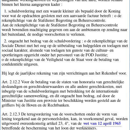
binnen het hierna aangegeven kader :
1. schuldvordering met een waarde kleiner als bepaald door de Koning
voor wat de opdrachten gesloten met een aanvaarde factuur betreft : o de
rekenplichtige van de Stafdienst Begroting en Beheerscontrole.
Aan de rekenplichtige van de Stafdienst Begroting en Beheerscontrole
wordt bovendien machtiging gegeven om aan de ambtenaren op zending naar
het buitenland, de nodige voorschotten te verlenen.
2. ongeacht het bedrag van de schuldvordering : o de rekenplichtige van de
Sociale Dienst met het oog op de uitbetaling van hulpgelden en toelagen met
sociaal karakter, alsmede van toelagen ten gunste van de cultuur- en
sportkringen opgericht onder het personeel van de FOD Justitie;
o de rekenplichtige van de Veiligheid van de Staat voor de betaling van
confidentiële uitgaven.
Hij legt de jaarlijkse rekening van zijn verrichtingen aan het Rekenhof voor.
Art. 2.12.2 Voor de betaling van de staten van honoraria van gerechtelijke
deskundigen en gerechtsdeurwaarders en alle andere gerechtskosten, met
inbegrip van de schuldvorderingen met betrekking tot de internationale
gerechtelijke samenwerking, en dit ongeacht hun bedrag, zal door de
Minister van Justitie een provisie ter beschikking worden gesteld aan de
griffiers bij de Hoven en de Rechtbanken.
Art. 2.12.3 De terugvordering van de voorschotten onder de vorm van
lening toegekend aan de personeelsleden, kan, in voorkomend geval, worden
wet van 12 april 1965
uitgevoerd overeenkomstig artikel 23, 4°, van de
betreffende de bescherming van het loon der werknemers.