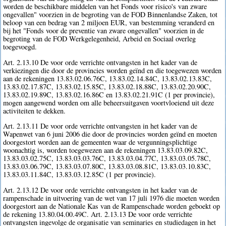
worden de beschikbare middelen van het Fonds voor risico's van zware
ongevallen" voorzien in de begroting van de FOD Binnenlandse Zaken, tot
beloop van een bedrag van 2 miljoen EUR, van bestemming veranderd en
bij het "Fonds voor de preventie van zware ongevallen" voorzien in de
begroting van de FOD Werkgelegenheid, Arbeid en Sociaal overleg
toegevoegd.
Art. 2.13.10 De voor orde verrichte ontvangsten in het kader van de
verkiezingen die door de provincies worden geïnd en die toegewezen worden
aan de rekeningen 13.83.02.06.76C, 13.83.02.14.84C, 13.83.02.13.83C,
13.83.02.17.87C, 13.83.02.15.85C, 13.83.02.18.88C, 13.83.02.20.90C,
13.83.02.19.89C, 13.83.02.16.86C en 13.83.02.21.91C (1 per provincie),
mogen aangewend worden om alle beheersuitgaven voortvloeiend uit deze
activiteiten te dekken.
Art. 2.13.11 De voor orde verrichte ontvangsten in het kader van de
Wapenwet van 6 juni 2006 die door de provincies worden geïnd en moeten
doorgestort worden aan de gemeenten waar de vergunningsplichtige
woonachtig is, worden toegewezen aan de rekeningen 13.83.03.09.82C,
13.83.03.02.75C, 13.83.03.03.76C, 13.83.03.04.77C, 13.83.03.05.78C,
13.83.03.06.79C, 13.83.03.07.80C, 13.83.03.08.81C, 13.83.03.10.83C,
13.83.03.11.84C, 13.83.03.12.85C (1 per provincie).
Art. 2.13.12 De voor orde verrichte ontvangsten in het kader van de
rampenschade in uitvoering van de wet van 17 juli 1976 die moeten worden
doorgestort aan de Nationale Kas van de Rampenschade worden geboekt op
de rekening 13.80.04.00.49C. Art. 2.13.13 De voor orde verrichte
ontvangsten ingevolge de organisatie van seminaries en studiedagen in het