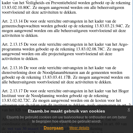
kader van het Veiligheids-en Preventiebeleid worden geboekt op de rekening
13.83.02.10.80C. Ze mogen aangewend worden om alle beheersuitgaven
voortvloeiend uit deze activiteiten te dekken.
Art. 2.13.14 De voor orde verrichte ontvangsten in het kader van de
gemeenschapswachten worden geboekt op de rekening 13.83.03.21.94C. Ze
mogen aangewend worden om alle beheersuitgaven voortvloeiend uit deze
activiteiten te dekken.
Art. 2.13.15 De voor orde verrichte ontvangsten in het kader van het Argo-
programma worden geboekt op de rekening 13.83.02.08.78C. Ze mogen
aangewend worden om alle projectuitgaven voortvloeiend uit deze
activiteiten te dekken.
Art. 2.13.16 De voor orde verrichte ontvangsten in het kader van de
dienstverlening door de Noodplanambtenaren aan de gemeenten worden
geboekt op de rekening 13.83.03.41.17B. Ze mogen aangewend worden om
alle beheersuitgaven voortvloeiend uit deze activiteiten te dekken.
Art. 2.13.17 De voor orde verrichte ontvangsten in het kader van het Hoger
Instituut voor de Noodplanning worden geboekt op de rekening
13.83.02.02.72C. Ze mogen aangewend worden om de kosten voor het
uitvoeren van de taken van dit instituut te dekken, zoals opgenomen in art. 2
x
van het KB van 5 december 2011.
Etaamb.be maakt gebruik van cookies
Etaamb.be gebruikt cookies om uw taalvoorkeur te onthouden en om beter
Art. 2.13.18 De voor orde verrichte ontvangsten in het kader van de
te begrijpen hoe etaamb.be gebruikt wordt.
coördinatie en de supralokale acties in de domeinen bedoeld in art. 69 van
wet van 30 maart 1994
Doorgaan
de
worden geboekt op de rekening
Meer details