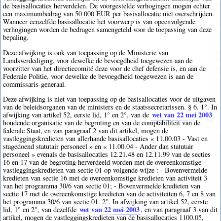
de basisallocaties herverdelen. De voorgestelde verhogingen mogen echter
een maximumbedrag van 50 000 EUR per basisallocatie niet overschrijden.
Wanneer eenzelfde basisallocatie het voorwerp is van opeenvolgende
verhogingen worden de bedragen samengeteld voor de toepassing van deze
bepaling.
Deze afwijking is ook van toepassing op de Ministerie van
Landsverdediging, voor dewelke de bevoegdheid toegewezen aan de
voorzitter van het directiecomité deze voor de chef defensie is, en aan de
Federale Politie, voor dewelke de bevoegdheid toegewezen is aan de
commissaris-generaal.
Deze afwijking is niet van toepassing op de basisallocaties voor de uitgaven
van de beleidsorganen van de ministers en de staatssecretarissen. § 6. 1°. In
wet van 22 mei 2003
afwijking van artikel 52, eerste lid, 1° en 2°, van de
houdende organisatie van de begroting en van de comptabiliteit van de
federale Staat, en van paragraaf 2 van dit artikel, mogen de
vastleggingskredieten van allerhande basisallocaties « 11.00.03 - Vast en
stagedoend statutair personeel » en « 11.00.04 - Ander dan statutair
personeel » evenals de basisallocaties 12.21.48 en 12.11.99 van de secties
16 en 17 van de begroting herverdeeld worden met de overeenkomstige
vastleggingskredieten van sectie 01 op volgende wijze : - Bovenvermelde
kredieten van sectie 16 met de overeenkomstige kredieten van activiteit 3
van het programma 30/6 van sectie 01; - Bovenvermelde kredieten van
sectie 17 met de overeenkomstige kredieten van de activiteiten 6, 7 en 8 van
het programma 30/6 van sectie 01. 2°. In afwijking van artikel 52, eerste
wet van 22 mei 2003
lid, 1° en 2°, van dezelfde
, en van paragraaf 3 van dit
artikel, mogen de vastleggingskredieten van de basisallocaties 1100.05,