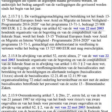
vastleggingen die tijdens de afgelopen maand geviseerd worden, en
anderzijds het bedrag aangeeft van de vastleggingen die geviseerd werden
sinds het begin van het jaar.
Art. 2.13.7 § 1. De vastleggingsmachtiging met betrekking tot het fonds 13-
15 "Federaal Europees fonds voor Asiel en Migratie en Interne Veiligheid -
Programmatie 2014-2020" van het programma 13-71-1, bedraagt 23 908
wet van 22 mei 2003
000 EUR. § 2. In afwijking van artikel 62 van de
houdende organisatie van de begroting en van de comptabiliteit van de
federale Staat, wordt het fonds 13-15 "Federaal Europees fonds voor Asiel
en Migratie en Interne Veiligheid - Programmatie 2014-2020" van het
programma 13-71-1, gemachtigd een debettoestand in vereffening te
vertonen welke het bedrag van 13 727 000 EUR niet mag overschrijden.
wet van 22
Art. 2.13.8 In afwijking van artikel 52, eerste alinea, 2° van de
mei 2003
houdende organisatie van de begroting en van de comptabiliteit
van de federale Staat en in afwijking van artikel 1-01-3 § 2 van deze wet,
zijn de vastleggings -en vereffeningskredieten van de basisallocaties met
betrekking tot de bezoldigingen en allerhande toelagen (basisallocaties
11xxxx) alsook de basisallocaties 12.21.48 en 12.11.99 van
organisatieafdeling 72 enkel onderling herverdeelbaar en niet met de andere
basisallocaties betreffende het personeel van de sectie 13 - Binnenlandse
Zaken.
Art. 2.13.9 Overeenkomstig artikel 7, § 2bis, 2°, eerste lid, a) van de wet
van 21 januari 1987 ter stijving van het fonds voor risico's van zware
ongevallen en van het fonds voor preventie van zware ongevallen en in
wet van 22 mei 2003
afwijking van artikel 62, § 2, van de
houdende
organisatie van de begroting en van de comptabiliteit van de Federale Staat