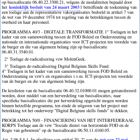
op basisallocatie 06.40.22.3300.21, volgens de modaliteiten bepaald door
koninklijk besluit van 24 maart 2003
het
1
betreffende de toekenning van
een toelage aan de representatieve vakorganisaties bedoeld in artikel 7 van
de wet van 19 december 1974 tot regeling van de betrekkingen tussen de
overheid en haar personeel.
PROGRAMMA 40/3 - DIGITALE TRANSFORMATIE 1° Toelagen in het
kader van een samenwerking tussen de FOD Beleid en Ondersteuning en
nationale en internationale organisaties voor ICT-projecten ten voordele van
de burger en die van algemeen belang zijn op basisallocatie
06.40.31.3540.01.
2° Toelage de-radicalisering vzw MolenGeek.
3° Toelagen de-radicalisering Digital Belgium Skills Fund.
4° Toelagen in het kader van een samenwerking tussen FOD Beleid en
Ondersteuning en vzw's en organisaties i.v.m. ICT-projecten ten voordele
van de burger en die van algemeen belang zijn.
De kredieten van de basisallocatie 06.40.32.01000.01 mogen getransfereerd
worden, door middel van een herverdeling van basisallocaties, naar
specifieke basisallocaties die per herverdeling opgericht mogen worden
binnen hetzelfde programma, ten einde de uitgaven van het project met
betrekking tot het onderwerp "Digital Belgium skills funds" te dekken.
PROGRAMMA 50/0 - FINANCIERING VAN HET INTERFEDERAAL
KORPS Toelage aan de vzw "Sociale dienst van horizontale FOD en de
Regie van gebouwen" op de basisallocatie 06.50.11.4160.05.
wet van 22 mei
Art. 2.06.5 § 1. In afwijking van artikel 20, 2° van de