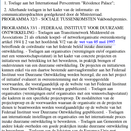
1. Toelage aan het Internationaal Perscentrum "Résidence Palace";
2. Allerhande toelagen in het kader van de informatie- en
communicatieopdrachten goedgekeurd door de Ministerraad.
PROGRAMMA 32/3 - SOCIALE TUSSENKOMSTEN Vakbondspremies.
PROGRAMMA 33/1 - FEDERAAL INSTITUUT VOOR DUURZAME
ONTWIKKELING - Toelagen aan Transitienetwerk Middenveld en
Associations 21 als erkende koepel- of netwerkorganisatie overeenkomstig
wet van 05 mei 1997
artikel 19/4 § 2 van het hoofdstuk V/2 van de
betreffende de coördinatie van het federale beleid inzake duurzame
ontwikkeling. - Toelagen aan organisaties (verenigingen en/of organisaties
met een vennootschapsstatuut) in het kader van concrete projecten en
initiatieven met betrekking tot het bevorderen, in praktijk brengen of
ondersteunen van een duurzame ontwikkeling. De projecten en initiatieven
kunnen enkel via een daartoe bestemde aanvraagformulier aan het Federaal
Instituut voor Duurzame Ontwikkeling worden bezorgd, die een het project
of initiatief evalueert in overeenstemming met de vooropgestelde
voorwaarden, die voorafgaandelijk op de website van het Federaal Instituut
voor Duurzame Ontwikkeling worden gepubliceerd. - Toelagen aan
organisaties (verenigingen en/of organisaties met een vennootschapsstatuut)
die kaderen in een specifieke projectoproep. De modaliteiten van de
projectoproep en de voorwaarden waaraan de organisatie en de projecten
dienen te beantwoorden worden voorafgaandelijke op de website van het
Federaal Instituut voor Duurzame Ontwikkeling gepubliceerd. - Toelagen
aan internationale instellingen en organisaties om het internationale proces
inzake duurzame ontwikkeling te bevorderen. - Toelagen aan Gemeenten en
andere lokale overheden om goede praktijken inzake duurzame ontwikkeling
te bevorderen. - Toelagen aan de lidstaten van de Europese Unie met