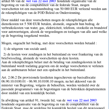
wet van 22 mei 2003
artikel 66 van de
houdende organisatie van de
begroting en van de comptabiliteit van de federale Staat, mogen
voorschotten tot een maximumbedrag van 50 000 EUR verleend worden aan
de rekenplichtigen van de FOD Beleid en Ondersteuning.
Door middel van deze voorschotten mogen de rekenplichtigen alle
dienstkosten tot 5 500 EUR betalen, alsmede, ongeacht hun bedrag, de
verbruikskosten van water, gas, elektriciteit, telefoon, stookolie en brandstof
voor autovoertuigen, alsook de vergoedingen en toelagen van alle aard welke
op de begroting toegekend worden.
Mogen, ongeacht het bedrag, met deze voorschotten worden betaald :
1) de uitgaven van sociale aard;
2) de kosten voor zendingen in het buitenland en voor frankering van de
briefwisseling, alsmede de voorschotten op deze kosten.
Aan de rekenplichtigen belast met de betaling van zendingskosten in het
buitenland wordt toelating gegeven om de nodige voorschotten te verlenen
aan de ambtenaren belast met een opdracht in het buitenland.
Art. 2.06.2 De provisionele kredieten ingeschreven op basisallocatie
06.90.10.0100.01 - 06.90.10.0100.10 mogen, na het akkoord van de
minister van Begroting, volgens de behoeften, worden verdeeld over de
passende programma's van de begrotingen van de betrokken departementen
door middel van een koninklijk besluit.
wet van 22 mei 2003
In afwijking van artikel 91, tweede lid, van de
houdende organisatie van de begroting en van de comptabiliteit van de
Federale Staat, mag de verdeling bij koninklijk besluit van dit provisioneel