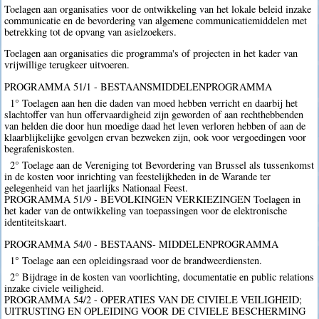
Toelagen aan organisaties voor de ontwikkeling van het lokale beleid inzake
communicatie en de bevordering van algemene communicatiemiddelen met
betrekking tot de opvang van asielzoekers.
Toelagen aan organisaties die programma's of projecten in het kader van
vrijwillige terugkeer uitvoeren.
PROGRAMMA 51/1 - BESTAANSMIDDELENPROGRAMMA
1° Toelagen aan hen die daden van moed hebben verricht en daarbij het
slachtoffer van hun offervaardigheid zijn geworden of aan rechthebbenden
van helden die door hun moedige daad het leven verloren hebben of aan de
klaarblijkelijke gevolgen ervan bezweken zijn, ook voor vergoedingen voor
begrafeniskosten.
2° Toelage aan de Vereniging tot Bevordering van Brussel als tussenkomst
in de kosten voor inrichting van feestelijkheden in de Warande ter
gelegenheid van het jaarlijks Nationaal Feest.
PROGRAMMA 51/9 - BEVOLKINGEN VERKIEZINGEN Toelagen in
het kader van de ontwikkeling van toepassingen voor de elektronische
identiteitskaart.
PROGRAMMA 54/0 - BESTAANS- MIDDELENPROGRAMMA
1° Toelage aan een opleidingsraad voor de brandweerdiensten.
2° Bijdrage in de kosten van voorlichting, documentatie en public relations
inzake civiele veiligheid.
PROGRAMMA 54/2 - OPERATIES VAN DE CIVIELE VEILIGHEID;
UITRUSTING EN OPLEIDING VOOR DE CIVIELE BESCHERMING