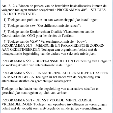
Art. 2.12.4 Binnen de perken van de betrokken basisallocaties kunnen de
volgende toelagen worden toegekend : PROGRAMMA 40/3 - STUDIES
EN DOCUMENTATIE
1) Toelagen aan publicaties en aan wetenschappelijke instellingen;
2) Toelage aan de vzw "Geschillencommissie reizen";
3) Toelage aan de Kinderrechten Coalitie Vlaanderen en aan de
Coordination des ONG pour les droits de l'enfant;
4) Toelage aan de VZW "Verzoeningscommissie - bouw".
PROGRAMMA 51/3 - MEDISCHE EN PARAMEDISCHE ZORGEN
AAN GEDETINEERDEN Toelagen aan organismen belast met de
therapeutische begeleiding van de daders van seksuele misdrijven.
PROGRAMMA 55/0 - BESTAANSMIDDELEN Deelneming van België in
de werkingskosten van internationale instellingen.
PROGRAMMA 56/2 - FINANCIERING ALTERNATIEVE STRAFFEN
EN MAATREGELEN Toelagen in het kader van de begeleiding van
alternatieve straffen en gerechtelijke maatregelen.
Toelagen in het kader van de begeleiding van alternatieve straffen en
gerechtelijke maatregelen op vlak van verkeer.
PROGRAMMA 58/1 - DIENST VOOGDIJ MINDERJARIGE
VREEMDELINGEN Toelagen aan openbare instellingen en verenigingen
belast met de voogdij over niet-begeleide minderjarige vreemdelingen.