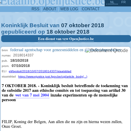
^
-
NL
FR
RSS
ABOUT
WEB LOG
CONTACT
Koninklijk Besluit van
07
oktober
2018
gepubliceerd op
18
oktober
2018
Een dienst van vzw OpenJustice.be
federaal agentschap voor geneesmiddelen en gezondheidsproducten
bron
2018014337
numac
18/10/2018
pub.
07/10/2018
prom.
ELI
eli/besluit/2018/10/07/2018014337/staatsblad
staatsblad
https://www.ejustice.just.fgov.be/cgi/article_body(...)
7 OKTOBER 2018. - Koninklijk besluit betreffende de toekenning van
de subsidie 2017 aan ethische comités en tot toepassing van artikel 30
van de
wet van 7 mei 2004
inzake experimenten op de menselijke
persoon
FILIP, Koning der Belgen, Aan allen die nu zijn en hierna wezen zullen,
Onze Groet.