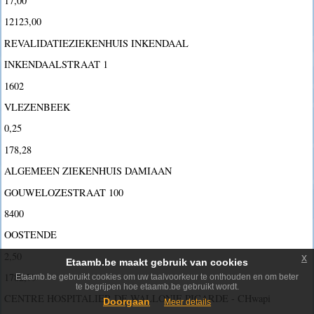
17,00
12123,00
REVALIDATIEZIEKENHUIS INKENDAAL
INKENDAALSTRAAT 1
1602
VLEZENBEEK
0,25
178,28
ALGEMEEN ZIEKENHUIS DAMIAAN
GOUWELOZESTRAAT 100
8400
OOSTENDE
2,50
x
Etaamb.be maakt gebruik van cookies
1782,79
Etaamb.be gebruikt cookies om uw taalvoorkeur te onthouden en om beter
te begrijpen hoe etaamb.be gebruikt wordt.
CENTRE HOSPITALIER DE WALLONIE PICARDE - CHwapi
Doorgaan
Meer details