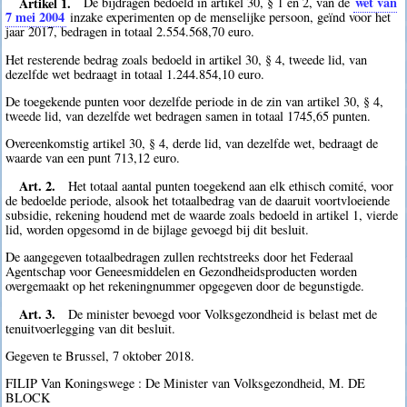
Artikel 1.
wet van
De bijdragen bedoeld in artikel 30, § 1 en 2, van de
7 mei 2004
inzake experimenten op de menselijke persoon, geïnd voor het
jaar 2017, bedragen in totaal 2.554.568,70 euro.
Het resterende bedrag zoals bedoeld in artikel 30, § 4, tweede lid, van
dezelfde wet bedraagt in totaal 1.244.854,10 euro.
De toegekende punten voor dezelfde periode in de zin van artikel 30, § 4,
tweede lid, van dezelfde wet bedragen samen in totaal 1745,65 punten.
Overeenkomstig artikel 30, § 4, derde lid, van dezelfde wet, bedraagt de
waarde van een punt 713,12 euro.
Art. 2.
Het totaal aantal punten toegekend aan elk ethisch comité, voor
de bedoelde periode, alsook het totaalbedrag van de daaruit voortvloeiende
subsidie, rekening houdend met de waarde zoals bedoeld in artikel 1, vierde
lid, worden opgesomd in de bijlage gevoegd bij dit besluit.
De aangegeven totaalbedragen zullen rechtstreeks door het Federaal
Agentschap voor Geneesmiddelen en Gezondheidsproducten worden
overgemaakt op het rekeningnummer opgegeven door de begunstigde.
Art. 3.
De minister bevoegd voor Volksgezondheid is belast met de
tenuitvoerlegging van dit besluit.
Gegeven te Brussel, 7 oktober 2018.
FILIP Van Koningswege : De Minister van Volksgezondheid, M. DE
BLOCK