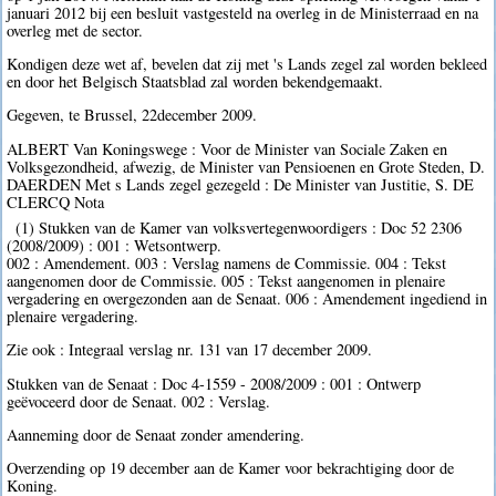
januari 2012 bij een besluit vastgesteld na overleg in de Ministerraad en na
overleg met de sector.
Kondigen deze wet af, bevelen dat zij met 's Lands zegel zal worden bekleed
en door het Belgisch Staatsblad zal worden bekendgemaakt.
Gegeven, te Brussel, 22december 2009.
ALBERT Van Koningswege : Voor de Minister van Sociale Zaken en
Volksgezondheid, afwezig, de Minister van Pensioenen en Grote Steden, D.
DAERDEN Met s Lands zegel gezegeld : De Minister van Justitie, S. DE
CLERCQ Nota
(1) Stukken van de Kamer van volksvertegenwoordigers : Doc 52 2306
(2008/2009) : 001 : Wetsontwerp.
002 : Amendement. 003 : Verslag namens de Commissie. 004 : Tekst
aangenomen door de Commissie. 005 : Tekst aangenomen in plenaire
vergadering en overgezonden aan de Senaat. 006 : Amendement ingediend in
plenaire vergadering.
Zie ook : Integraal verslag nr. 131 van 17 december 2009.
Stukken van de Senaat : Doc 4-1559 - 2008/2009 : 001 : Ontwerp
geëvoceerd door de Senaat. 002 : Verslag.
Aanneming door de Senaat zonder amendering.
Overzending op 19 december aan de Kamer voor bekrachtiging door de
Koning.