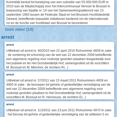
Koninklijk besluit tot toewijzing van een subsidie van 55.000.000 EUR in
2010 aan de Maatschappij voor het Intercommunaal Vervoer te Brussel in
toepassing van bijakte nr. 10 van het Samenwerkingsakkoord van 15
september 1993 tussen de Federale Staat en het Brussels Hoofdstedelijk
Gewest, betreffende bepaalde initiatieven bestemd om de internationale
rol en de functie van hoofdstad van Brussel te bevorderen
toon meer (10)
arrest
arrest
Uittreksel uit arrest nr. 40/2010 van 22 april 2010 Rolnummer 4859 In zake
: de vordering tot schorsing van de wet van 22 december 2009 betreffende
een algemene regeling voor rookvrije gesloten plaatsen toegankelijk voor
het publiek en ter Het Grondwettelijk Hof, samengesteld uit de voorzitters
M. Bossuyt en M. Melchior, de rechters R(...)
arrest
Uittreksel uit arrest nr. 37/2011 van 15 maart 2011 Rolnummers 4859 en
4905 In zake : de beroepen tot gehele of gedeeltelijke vernietiging van de
wet van 22 december 2009 betreffende een algemene regeling voor
rookvrije gesloten plaatsen to Het Grondwettelijk Hof, samengesteld uit de
voorzitters M. Bossuyt en R. Henneuse, de rechters E(...)
arrest
Uittreksel uit arrest nr. 113/2011 van 23 juni 2011 Rolnummer 4970 In zake
: het beroep tot gehele of gedeeltelijke vernietiging van de artikelen 5 en