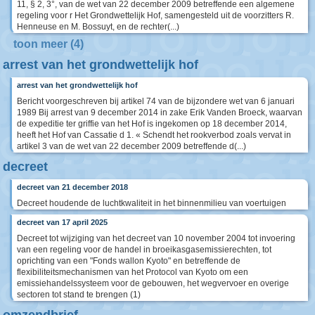
11, § 2, 3°, van de wet van 22 december 2009 betreffende een algemene
regeling voor r Het Grondwettelijk Hof, samengesteld uit de voorzitters R.
Henneuse en M. Bossuyt, en de rechter(...)
toon meer (4)
arrest van het grondwettelijk hof
arrest van het grondwettelijk hof
Bericht voorgeschreven bij artikel 74 van de bijzondere wet van 6 januari
1989 Bij arrest van 9 december 2014 in zake Erik Vanden Broeck, waarvan
de expeditie ter griffie van het Hof is ingekomen op 18 december 2014,
heeft het Hof van Cassatie d 1. « Schendt het rookverbod zoals vervat in
artikel 3 van de wet van 22 december 2009 betreffende d(...)
decreet
decreet van 21 december 2018
Decreet houdende de luchtkwaliteit in het binnenmilieu van voertuigen
decreet van 17 april 2025
Decreet tot wijziging van het decreet van 10 november 2004 tot invoering
van een regeling voor de handel in broeikasgasemissierechten, tot
oprichting van een "Fonds wallon Kyoto" en betreffende de
flexibiliteitsmechanismen van het Protocol van Kyoto om een
emissiehandelssysteem voor de gebouwen, het wegvervoer en overige
sectoren tot stand te brengen (1)