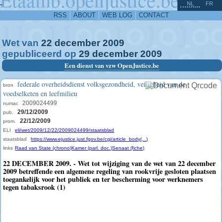
^
-
NL
FR
RSS
ABOUT
WEB LOG
CONTACT
Wet van
22
december
2009
gepubliceerd op
29
december
2009
Een dienst van vzw OpenJustice.be
federale overheidsdienst volksgezondheid, veiligheid van de
bron
voedselketen en leefmilieu
2009024499
numac
29/12/2009
pub.
22/12/2009
prom.
ELI
eli/wet/2009/12/22/2009024499/staatsblad
staatsblad
https://www.ejustice.just.fgov.be/cgi/article_body(...)
links
Raad van State (chrono)
Kamer (parl. doc.)
Senaat (fiche)
22 DECEMBER 2009. - Wet tot wijziging van de wet van 22 december
2009 betreffende een algemene regeling van rookvrije gesloten plaatsen
toegankelijk voor het publiek en ter bescherming voor werknemers
tegen tabaksrook (1)