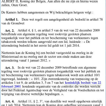
ALBERT II, Koning der Belgen, Aan allen die nu zijn en hierna wezen
zullen, Onze Groet.
De Kamers hebben aangenomen en Wij bekrachtigen hetgeen volgt :
Artikel 1.
Deze wet regelt een aangelegenheid als bedoeld in artikel 78
van de Grondwet
Art. 2.
Artikel 4, § 1, en artikel 5 van de wet van 22 december 2009
betreffende een algemene regeling voor rookvrije gesloten plaatsen
toegankelijk voor het publiek en ter bescherming van werknemers tegen
tabaksrook worden telkens aangevuld met een lid, luidende : « De
uitzondering bedoeld in het eerste lid geldt tot 1 juli 2014.
Niettemin kan de Koning bij een besluit vastgesteld na overleg in de
Ministerraad en na overleg met de sector een einde maken aan deze
uitzondering vanaf 1 januari 2012. »
Art. 3.
In de wet van 22 december 2009 betreffende een algemene
tegeling voor rookvrije gesloten plaatsen toegankelijk voor het publiek en
ter bescherming van werknemers tegen tabaksrook wordt een artikel 10/1
ingevoegd, luidende : « 10/1. Zijn overeenkomstig van toepassing op de
koninklijk besluit van 22
artikelen 1 tot 9, de artikelen 3, 5 en 7 van het
februari 2001
houdende organisatie van de controles die worden verricht
door het Federaal Agentschap voor de Veiligheid van de Voedselketen en tot
wijziging van diverse wettelijke bepalingen. ».
Art. 4.
Artikel 11, § 2, 3°, van dezelfde wet wordt opgeheven uiterlijk
op 1 juli 2014. Niettemin kan de Koning deze opheffing vervroegen vanaf 1