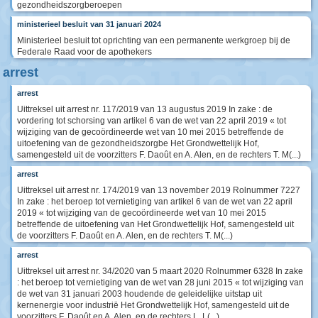
gezondheidszorgberoepen
ministerieel besluit van 31 januari 2024
Ministerieel besluit tot oprichting van een permanente werkgroep bij de
Federale Raad voor de apothekers
arrest
arrest
Uittreksel uit arrest nr. 117/2019 van 13 augustus 2019 In zake : de
vordering tot schorsing van artikel 6 van de wet van 22 april 2019 « tot
wijziging van de gecoördineerde wet van 10 mei 2015 betreffende de
uitoefening van de gezondheidszorgbe Het Grondwettelijk Hof,
samengesteld uit de voorzitters F. Daoût en A. Alen, en de rechters T. M(...)
arrest
Uittreksel uit arrest nr. 174/2019 van 13 november 2019 Rolnummer 7227
In zake : het beroep tot vernietiging van artikel 6 van de wet van 22 april
2019 « tot wijziging van de gecoördineerde wet van 10 mei 2015
betreffende de uitoefening van Het Grondwettelijk Hof, samengesteld uit
de voorzitters F. Daoût en A. Alen, en de rechters T. M(...)
arrest
Uittreksel uit arrest nr. 34/2020 van 5 maart 2020 Rolnummer 6328 In zake
: het beroep tot vernietiging van de wet van 28 juni 2015 « tot wijziging van
de wet van 31 januari 2003 houdende de geleidelijke uitstap uit
kernenergie voor industrië Het Grondwettelijk Hof, samengesteld uit de
voorzitters F. Daoût en A. Alen, en de rechters L. L(...)