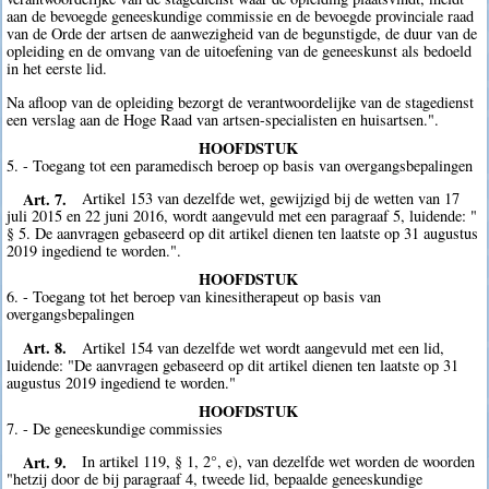
aan de bevoegde geneeskundige commissie en de bevoegde provinciale raad
van de Orde der artsen de aanwezigheid van de begunstigde, de duur van de
opleiding en de omvang van de uitoefening van de geneeskunst als bedoeld
in het eerste lid.
Na afloop van de opleiding bezorgt de verantwoordelijke van de stagedienst
een verslag aan de Hoge Raad van artsen-specialisten en huisartsen.".
HOOFDSTUK
5. - Toegang tot een paramedisch beroep op basis van overgangsbepalingen
Art. 7.
Artikel 153 van dezelfde wet, gewijzigd bij de wetten van 17
juli 2015 en 22 juni 2016, wordt aangevuld met een paragraaf 5, luidende: "
§ 5. De aanvragen gebaseerd op dit artikel dienen ten laatste op 31 augustus
2019 ingediend te worden.".
HOOFDSTUK
6. - Toegang tot het beroep van kinesitherapeut op basis van
overgangsbepalingen
Art. 8.
Artikel 154 van dezelfde wet wordt aangevuld met een lid,
luidende: "De aanvragen gebaseerd op dit artikel dienen ten laatste op 31
augustus 2019 ingediend te worden."
HOOFDSTUK
7. - De geneeskundige commissies
Art. 9.
In artikel 119, § 1, 2°, e), van dezelfde wet worden de woorden
"hetzij door de bij paragraaf 4, tweede lid, bepaalde geneeskundige