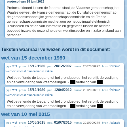
protocol van 28 juni 2023
Protocolakkoord tussen de federale staat, de Vlaamse gemeenschap, het
Waalse gewest, de Franse gemeenschap, de Duitstalige gemeenschap,
de gemeenschappelijke gemeenschapscommissie en de Franse
gemeenschapscommissie met het oog op het optimaal elektronisch
uitwisselen en delen van informatie en gegevens tussen de actoren
bevoegd inzake de gezondheids-en welzijnssector en inzake bijstand aan
personen
Teksten waarnaar verwezen wordt in dit document:
wet van 15 december 1980
wet
federale
15/12/1980
20/12/2007
2007000992
type
prom.
pub.
numac
bron
overheidsdienst binnenlandse zaken
Wet betreffende de toegang tot het grondgebied, het verblijf, de vestiging
en de verwijdering van vreemdelingen. -
****
vertaling van
****
wet
federale
15/12/1980
12/04/2012
2012000231
type
prom.
pub.
numac
bron
overheidsdienst binnenlandse zaken
Wet betreffende de toegang tot het grondgebied, het verblijf, de vestiging
en de verwijdering van vreemdelingen. -
****
vertaling van
****
wet van 10 mei 2015
wet
federale
10/05/2015
01/07/2015
2015009275
type
prom.
pub.
numac
bron