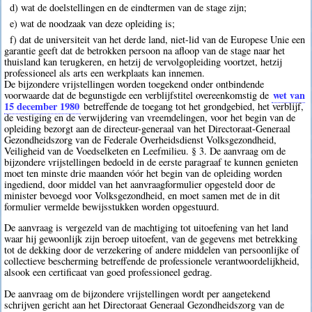
d) wat de doelstellingen en de eindtermen van de stage zijn;
e) wat de noodzaak van deze opleiding is;
f) dat de universiteit van het derde land, niet-lid van de Europese Unie een
garantie geeft dat de betrokken persoon na afloop van de stage naar het
thuisland kan terugkeren, en hetzij de vervolgopleiding voortzet, hetzij
professioneel als arts een werkplaats kan innemen.
De bijzondere vrijstellingen worden toegekend onder ontbindende
wet van
voorwaarde dat de begunstigde een verblijfstitel overeenkomstig de
15 december 1980
betreffende de toegang tot het grondgebied, het verblijf,
de vestiging en de verwijdering van vreemdelingen, voor het begin van de
opleiding bezorgt aan de directeur-generaal van het Directoraat-Generaal
Gezondheidszorg van de Federale Overheidsdienst Volksgezondheid,
Veiligheid van de Voedselketen en Leefmilieu. § 3. De aanvraag om de
bijzondere vrijstellingen bedoeld in de eerste paragraaf te kunnen genieten
moet ten minste drie maanden vóór het begin van de opleiding worden
ingediend, door middel van het aanvraagformulier opgesteld door de
minister bevoegd voor Volksgezondheid, en moet samen met de in dit
formulier vermelde bewijsstukken worden opgestuurd.
De aanvraag is vergezeld van de machtiging tot uitoefening van het land
waar hij gewoonlijk zijn beroep uitoefent, van de gegevens met betrekking
tot de dekking door de verzekering of andere middelen van persoonlijke of
collectieve bescherming betreffende de professionele verantwoordelijkheid,
alsook een certificaat van goed professioneel gedrag.
De aanvraag om de bijzondere vrijstellingen wordt per aangetekend
schrijven gericht aan het Directoraat Generaal Gezondheidszorg van de