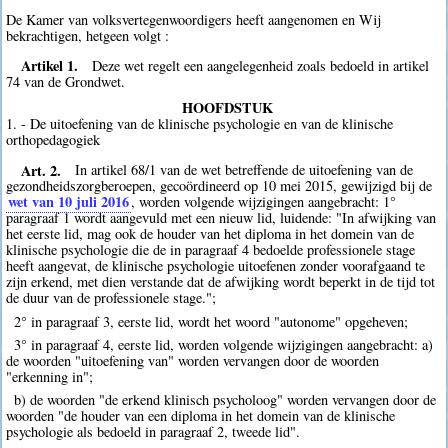
De Kamer van volksvertegenwoordigers heeft aangenomen en Wij
bekrachtigen, hetgeen volgt :
Artikel 1.
Deze wet regelt een aangelegenheid zoals bedoeld in artikel
74 van de Grondwet.
HOOFDSTUK
1. - De uitoefening van de klinische psychologie en van de klinische
orthopedagogiek
Art. 2.
In artikel 68/1 van de wet betreffende de uitoefening van de
gezondheidszorgberoepen, gecoördineerd op 10 mei 2015, gewijzigd bij de
wet van 10 juli 2016
, worden volgende wijzigingen aangebracht: 1°
paragraaf 1 wordt aangevuld met een nieuw lid, luidende: "In afwijking van
het eerste lid, mag ook de houder van het diploma in het domein van de
klinische psychologie die de in paragraaf 4 bedoelde professionele stage
heeft aangevat, de klinische psychologie uitoefenen zonder voorafgaand te
zijn erkend, met dien verstande dat de afwijking wordt beperkt in de tijd tot
de duur van de professionele stage.";
2° in paragraaf 3, eerste lid, wordt het woord "autonome" opgeheven;
3° in paragraaf 4, eerste lid, worden volgende wijzigingen aangebracht: a)
de woorden "uitoefening van" worden vervangen door de woorden
"erkenning in";
b) de woorden "de erkend klinisch psycholoog" worden vervangen door de
woorden "de houder van een diploma in het domein van de klinische
psychologie als bedoeld in paragraaf 2, tweede lid".