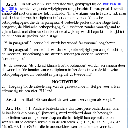
Art. 3.
wet van 10
In artikel 68/2 van dezelfde wet, gewijzigd bij de
juli 2016
, worden volgende wijzigingen aangebracht: 1° paragraaf 1 wordt
aangevuld met een nieuw lid, luidende: "In afwijking van het eerste lid, mag
ook de houder van het diploma in het domein van de klinische
orthopedagogiek die de in paragraaf 4 bedoelde professionele stage heeft
aangevat, de klinische orthopedagogiek uitoefenen zonder voorafgaand te
zijn erkend, met dien verstande dat de afwijking wordt beperkt in de tijd tot
de duur van de professionele stage.".
2° in paragraaf 3, eerste lid, wordt het woord "autonome" opgeheven;
3° in paragraaf 4, eerste lid, worden volgende wijzigingen aangebracht: a)
de woorden "uitoefening van" worden vervangen door de woorden
"erkenning in";
b) de woorden "de erkend klinisch orthopedagoog" worden vervangen door
de woorden "de houder van een diploma in het domein van de klinische
orthopedagogiek als bedoeld in paragraaf 2, tweede lid".
HOOFDSTUK
2. - Toegang tot de uitoefening van de geneeskunde in België voor artsen
afkomstig uit een niet-EU-land
Art. 4.
Artikel 145 van dezelfde wet wordt vervangen als volgt: "
Art. 145.
§ 1. Andere buitenlanders dan Europese onderdanen, wier
buitenlands diploma gelijkwaardig werd verklaard door de bevoegde
autoriteiten van een gemeenschap en die in België beroepsactiviteiten
wensen uit te oefenen vermeld in de artikelen 3, § 1, 4, 6, 23, § 2, 43, 45,
56, 63, 68/1 of 68/2 of die in aanmerking wensen te komen voor het