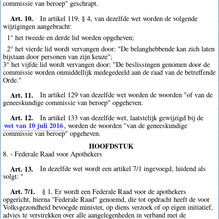
commissie van beroep" geschrapt.
Art. 10.
In artikel 119, § 4, van dezelfde wet worden de volgende
wijzigingen aangebracht:
1° het tweede en derde lid worden opgeheven;
2° het vierde lid wordt vervangen door: "De belanghebbende kan zich laten
bijstaan door personen van zijn keuze";
3° het vijfde lid wordt vervangen door: "De beslissingen genomen door de
commissie worden onmiddellijk medegedeeld aan de raad van de betreffende
Orde."
Art. 11.
In artikel 129 van dezelfde wet worden de woorden "of van de
geneeskundige commissie van beroep" opgeheven.
Art. 12.
In artikel 133 van dezelfde wet, laatstelijk gewijzigd bij de
wet van 10 juli 2016
, worden de woorden "van de geneeskundige
commissie van beroep" opgeheven.
HOOFDSTUK
8. - Federale Raad voor Apothekers
Art. 13.
In dezelfde wet wordt een artikel 7/1 ingevoegd, luidend als
volgt: "
Art. 7/1.
§ 1. Er wordt een Federale Raad voor de apothekers
opgericht, hierna "Federale Raad" genoemd, die tot opdracht heeft de voor
Volksgezondheid bevoegde minister, op diens verzoek of op eigen initiatief,
advies te verstrekken over alle aangelegenheden in verband met de