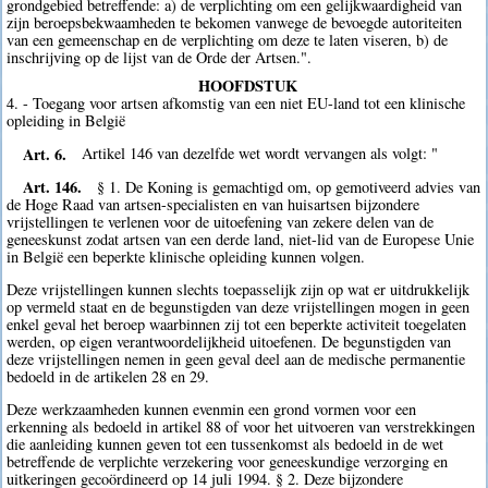
grondgebied betreffende: a) de verplichting om een gelijkwaardigheid van
zijn beroepsbekwaamheden te bekomen vanwege de bevoegde autoriteiten
van een gemeenschap en de verplichting om deze te laten viseren, b) de
inschrijving op de lijst van de Orde der Artsen.".
HOOFDSTUK
4. - Toegang voor artsen afkomstig van een niet EU-land tot een klinische
opleiding in België
Art. 6.
Artikel 146 van dezelfde wet wordt vervangen als volgt: "
Art. 146.
§ 1. De Koning is gemachtigd om, op gemotiveerd advies van
de Hoge Raad van artsen-specialisten en van huisartsen bijzondere
vrijstellingen te verlenen voor de uitoefening van zekere delen van de
geneeskunst zodat artsen van een derde land, niet-lid van de Europese Unie
in België een beperkte klinische opleiding kunnen volgen.
Deze vrijstellingen kunnen slechts toepasselijk zijn op wat er uitdrukkelijk
op vermeld staat en de begunstigden van deze vrijstellingen mogen in geen
enkel geval het beroep waarbinnen zij tot een beperkte activiteit toegelaten
werden, op eigen verantwoordelijkheid uitoefenen. De begunstigden van
deze vrijstellingen nemen in geen geval deel aan de medische permanentie
bedoeld in de artikelen 28 en 29.
Deze werkzaamheden kunnen evenmin een grond vormen voor een
erkenning als bedoeld in artikel 88 of voor het uitvoeren van verstrekkingen
die aanleiding kunnen geven tot een tussenkomst als bedoeld in de wet
betreffende de verplichte verzekering voor geneeskundige verzorging en
uitkeringen gecoördineerd op 14 juli 1994. § 2. Deze bijzondere