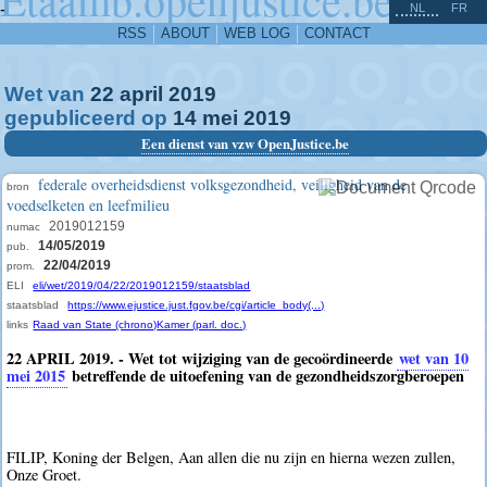
^
-
NL
FR
RSS
ABOUT
WEB LOG
CONTACT
Wet van
22
april
2019
gepubliceerd op
14
mei
2019
Een dienst van vzw OpenJustice.be
federale overheidsdienst volksgezondheid, veiligheid van de
bron
voedselketen en leefmilieu
2019012159
numac
14/05/2019
pub.
22/04/2019
prom.
ELI
eli/wet/2019/04/22/2019012159/staatsblad
staatsblad
https://www.ejustice.just.fgov.be/cgi/article_body(...)
links
Raad van State (chrono)
Kamer (parl. doc.)
22 APRIL 2019. - Wet tot wijziging van de gecoördineerde
wet van 10
mei 2015
betreffende de uitoefening van de gezondheidszorgberoepen
FILIP, Koning der Belgen, Aan allen die nu zijn en hierna wezen zullen,
Onze Groet.