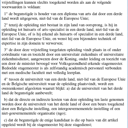
vrijstellingen kunnen slechts toegekend worden als aan de volgende
voorwaarden is voldaan:
1° de begunstigde is houder van een diploma van arts dat door een derde
land wordt uitgegeven, niet-lid van de Europese Unie;
2° tenzij de opleiding niet bestaat in zijn land van oorsprong, is hij in
opleiding tot huisarts of arts-specialist in een derde land, niet-lid van de
Europese Unie, of is hij erkend als huisarts of specialist in een derde land,
niet-lid van de Europese Unie, en wenst hij een bijzondere techniek of
expertise in zijn domein te verwerven;
3° de door deze vrijstelling toegelaten opleiding vindt plaats in of onder
coördinatie van en toezicht door een universitair ziekenhuis of universitaire
ziekenhuisdienst, aangewezen door de Koning, onder leiding en toezicht van
een door de minister bevoegd voor Volksgezondheid erkende stagemeester.
Bedoelde stagemeester is als zelfstandig academisch personeel verbonden
met een medische faculteit met volledig leerplan.
4° tussen de universiteit van een derde land, niet-lid van de Europese Unie
en de Belgische universiteit waar de opleiding plaatsvindt, wordt een
overeenkomst afgesloten waaruit blijkt: a) dat de universiteit van het derde
land de begunstigde aanbeveelt;
b) dat de directe en indirecte kosten van deze opleiding ten laste genomen
worden door de universiteit van het derde land of door een beurs toegekend
door een Belgische instelling, een intergouvernementele instelling of een
niet-gouvernementele organisatie (ngo);
c) dat de begunstigde de enige kandidaat is die op basis van dit artikel
opgeleid wordt bij de stagemeester bij deze stagedienst;