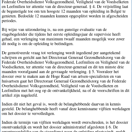
Federale Overheidsdienst Volksgezondheid, Veiligheid van de Voedselketen
en Leefmilieu ter attentie van de directeur-generaal. § 4. De vrijstelling laat
de begunstigde toe om ten hoogste 12 maanden van opleiding in België te
genieten. Bedoelde 12 maanden kunnen opgesplitst worden in afgescheiden
periodes.
Bij wijze van uitzondering is, na een gunstige evaluatie van de
stagebegeleider die tijdens het eerste opleidingsjaar de supervisie heeft
gehad, een verlenging van maximum twaalf maanden mogelijk voor zover
dit nodig is om de opleiding te beëindigen.
De gemotiveerde vraag tot verlenging wordt ingediend per aangetekend
schrijven en gericht aan het Directoraat Generaal Gezondheidszorg van de
Federale Overheidsdienst Volksgezondheid, Leefmilieu en Veiligheid van de
Voedselketen, ter attentie van de directeur-generaal en dit ten minste drie
maanden voorafgaand aan de gevraagde verlenging. § 5. Vooraleer het
dossier over te maken aan de Hoge Raad van artsen-specialisten en van
huisartsen gaat het Directoraat Generaal Gezondheidszorg van de Federale
Overheidsdienst Volksgezondheid, Veiligheid van de Voedselketen en
Leefmilieu met het oog op de ontvankelijkheid, na of de voorschriften in dit
artikel zijn nageleefd.
Indien dit niet het geval is, wordt de belanghebbende daarvan in kennis
gesteld. De belanghebbende heeft vanaf deze kennisname vijftien werkdagen
om het dossier te vervolledigen.
Indien de termijn van vijftien werkdagen wordt overschreden, is het dossier
onontvankelijk en wordt het dossier administratief afgesloten § 6. De
verantwoordelijke van de stagedienst waar de opleiding plaatsvindt, meldt