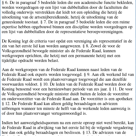
§ 6. De in paragraaf 5 bedoelde leden die een academische functie bekleden,
worden voorgedragen op een lijst van dubbeltallen door de faculteiten die
volledig onderwijs verstrekken dat leidt tot een opleiding die hetzij de
uitoefening van de artsenijbereidkunde, hetzij de uitoefening van de
geneeskunde toestaat. § 7. De in paragraaf 5 bedoelde leden die een ruime
expertise hebben opgebouwd binnen een discipline worden voorgedragen op
een lijst van dubbeltallen door de representatieve beroepsverenigingen.
De Koning legt de criteria vast opdat een vereniging als representatief in de
zin van het eerste lid kan worden aangewezen. § 8. Zowel de voor de
Volksgezondheid bevoegde minister als de Federale Raad, kunnen
werkgroepen oprichten, die hetzij met een permanente hetzij met een
tijdelijke opdracht worden belast.
Aan de werkgroepen van de Federale Raad kunnen naast leden van de
Federale Raad ook experts worden toegevoegd. § 9. Aan elk werkend lid van
de Federale Raad wordt een plaatsvervanger toegevoegd die aan dezelfde
voorwaarden voldoet. § 10. De leden van de Federale Raad worden door de
Koning benoemd voor een hernieuwbare periode van zes jaar. § 11. De voor
de Volksgezondheid bevoegde minister duidt buiten de leden de voorzitter
en ondervoorzitter van de Federale Raad aan. De voorzitter is een apotheker.
§ 12. De Federale Raad kan alleen geldig beraadslagen en adviezen
uitbrengen wanneer ten minste de helft van de werkende leden aanwezig is
of door hun plaatsvervanger vertegenwoordigd is.
Indien het aanwezigheidsquorum na een eerste oproep niet werd bereikt, kan
de Federale Raad in afwijking van het eerste lid bij de volgende vergadering
hoe dan ook geldig beraadslagen en beslissen. § 13. De adviezen van de