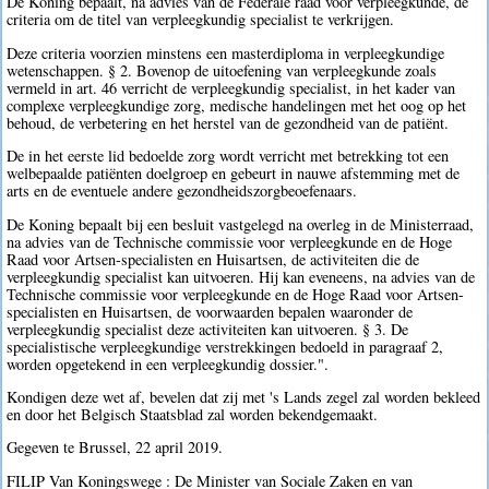
De Koning bepaalt, na advies van de Federale raad voor verpleegkunde, de
criteria om de titel van verpleegkundig specialist te verkrijgen.
Deze criteria voorzien minstens een masterdiploma in verpleegkundige
wetenschappen. § 2. Bovenop de uitoefening van verpleegkunde zoals
vermeld in art. 46 verricht de verpleegkundig specialist, in het kader van
complexe verpleegkundige zorg, medische handelingen met het oog op het
behoud, de verbetering en het herstel van de gezondheid van de patiënt.
De in het eerste lid bedoelde zorg wordt verricht met betrekking tot een
welbepaalde patiënten doelgroep en gebeurt in nauwe afstemming met de
arts en de eventuele andere gezondheidszorgbeoefenaars.
De Koning bepaalt bij een besluit vastgelegd na overleg in de Ministerraad,
na advies van de Technische commissie voor verpleegkunde en de Hoge
Raad voor Artsen-specialisten en Huisartsen, de activiteiten die de
verpleegkundig specialist kan uitvoeren. Hij kan eveneens, na advies van de
Technische commissie voor verpleegkunde en de Hoge Raad voor Artsen-
specialisten en Huisartsen, de voorwaarden bepalen waaronder de
verpleegkundig specialist deze activiteiten kan uitvoeren. § 3. De
specialistische verpleegkundige verstrekkingen bedoeld in paragraaf 2,
worden opgetekend in een verpleegkundig dossier.".
Kondigen deze wet af, bevelen dat zij met 's Lands zegel zal worden bekleed
en door het Belgisch Staatsblad zal worden bekendgemaakt.
Gegeven te Brussel, 22 april 2019.
FILIP Van Koningswege : De Minister van Sociale Zaken en van