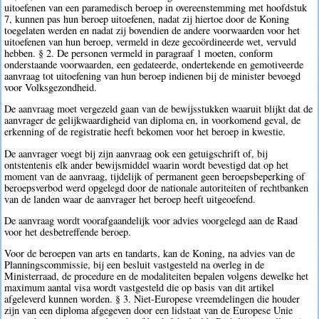
uitoefenen van een paramedisch beroep in overeenstemming met hoofdstuk
7, kunnen pas hun beroep uitoefenen, nadat zij hiertoe door de Koning
toegelaten werden en nadat zij bovendien de andere voorwaarden voor het
uitoefenen van hun beroep, vermeld in deze gecoördineerde wet, vervuld
hebben. § 2. De personen vermeld in paragraaf 1 moeten, conform
onderstaande voorwaarden, een gedateerde, ondertekende en gemotiveerde
aanvraag tot uitoefening van hun beroep indienen bij de minister bevoegd
voor Volksgezondheid.
De aanvraag moet vergezeld gaan van de bewijsstukken waaruit blijkt dat de
aanvrager de gelijkwaardigheid van diploma en, in voorkomend geval, de
erkenning of de registratie heeft bekomen voor het beroep in kwestie.
De aanvrager voegt bij zijn aanvraag ook een getuigschrift of, bij
ontstentenis elk ander bewijsmiddel waarin wordt bevestigd dat op het
moment van de aanvraag, tijdelijk of permanent geen beroepsbeperking of
beroepsverbod werd opgelegd door de nationale autoriteiten of rechtbanken
van de landen waar de aanvrager het beroep heeft uitgeoefend.
De aanvraag wordt voorafgaandelijk voor advies voorgelegd aan de Raad
voor het desbetreffende beroep.
Voor de beroepen van arts en tandarts, kan de Koning, na advies van de
Planningscommissie, bij een besluit vastgesteld na overleg in de
Ministerraad, de procedure en de modaliteiten bepalen volgens dewelke het
maximum aantal visa wordt vastgesteld die op basis van dit artikel
afgeleverd kunnen worden. § 3. Niet-Europese vreemdelingen die houder
zijn van een diploma afgegeven door een lidstaat van de Europese Unie