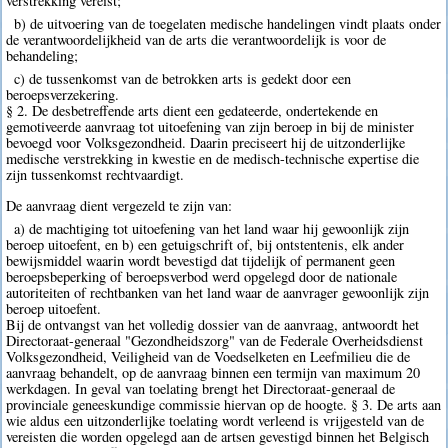
verstrekking vereist;
b) de uitvoering van de toegelaten medische handelingen vindt plaats onder
de verantwoordelijkheid van de arts die verantwoordelijk is voor de
behandeling;
c) de tussenkomst van de betrokken arts is gedekt door een
beroepsverzekering.
§ 2. De desbetreffende arts dient een gedateerde, ondertekende en
gemotiveerde aanvraag tot uitoefening van zijn beroep in bij de minister
bevoegd voor Volksgezondheid. Daarin preciseert hij de uitzonderlijke
medische verstrekking in kwestie en de medisch-technische expertise die
zijn tussenkomst rechtvaardigt.
De aanvraag dient vergezeld te zijn van:
a) de machtiging tot uitoefening van het land waar hij gewoonlijk zijn
beroep uitoefent, en b) een getuigschrift of, bij ontstentenis, elk ander
bewijsmiddel waarin wordt bevestigd dat tijdelijk of permanent geen
beroepsbeperking of beroepsverbod werd opgelegd door de nationale
autoriteiten of rechtbanken van het land waar de aanvrager gewoonlijk zijn
beroep uitoefent.
Bij de ontvangst van het volledig dossier van de aanvraag, antwoordt het
Directoraat-generaal "Gezondheidszorg" van de Federale Overheidsdienst
Volksgezondheid, Veiligheid van de Voedselketen en Leefmilieu die de
aanvraag behandelt, op de aanvraag binnen een termijn van maximum 20
werkdagen. In geval van toelating brengt het Directoraat-generaal de
provinciale geneeskundige commissie hiervan op de hoogte. § 3. De arts aan
wie aldus een uitzonderlijke toelating wordt verleend is vrijgesteld van de
vereisten die worden opgelegd aan de artsen gevestigd binnen het Belgisch