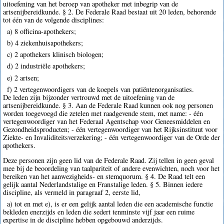
uitoefening van het beroep van apotheker met inbegrip van de
artsenijbereidkunde. § 2. De Federale Raad bestaat uit 20 leden, behorende
tot één van de volgende disciplines:
a) 8 officina-apothekers;
b) 4 ziekenhuisapothekers;
c) 2 apothekers klinisch biologen;
d) 2 industriële apothekers;
e) 2 artsen;
f) 2 vertegenwoordigers van de koepels van patiëntenorganisaties.
De leden zijn bijzonder vertrouwd met de uitoefening van de
artsenijbereidkunde. § 3. Aan de Federale Raad kunnen ook nog personen
worden toegevoegd die zetelen met raadgevende stem, met name: - één
vertegenwoordiger van het Federaal Agentschap voor Geneesmiddelen en
Gezondheidsproducten; - één vertegenwoordiger van het Rijksinstituut voor
Ziekte- en Invaliditeitsverzekering; - één vertegenwoordiger van de Orde der
apothekers.
Deze personen zijn geen lid van de Federale Raad. Zij tellen in geen geval
mee bij de beoordeling van taalpariteit of andere evenwichten, noch voor het
bereiken van het aanwezigheids- en stemquorum. § 4. De Raad telt een
gelijk aantal Nederlandstalige en Franstalige leden. § 5. Binnen iedere
discipline, als vermeld in paragraaf 2, eerste lid,
a) tot en met e), is er een gelijk aantal leden die een academische functie
bekleden enerzijds en leden die sedert tenminste vijf jaar een ruime
expertise in de discipline hebben opgebouwd anderzijds.