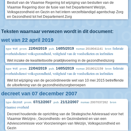
Besluit van de Vlaamse Regering tot wijziging van besluiten van de
Vlaamse Regering door de fusie van het Departement Welzijn,
Volksgezondheid en Gezin en het intern verzelfstandigd agentschap Zorg
en Gezondheid tot het Departement Zorg
Teksten waarnaar verwezen wordt in dit document:
wet van 22 april 2019
wet
federale
22/04/2019
14/05/2019
2019041141
type
prom.
pub.
numac
bron
overheidsdienst volksgezondheid, veiligheid van de voedselketen en leefmilieu
Wet inzake de kwaliteitsvolle praktijkvoering in de gezondheidszorg
wet
federale
22/04/2019
14/05/2019
2019012159
type
prom.
pub.
numac
bron
overheidsdienst volksgezondheid, veiligheid van de voedselketen en leefmilieu
Wet tot wijziging van de gecoördineerde wet van 10 mei 2015 betreffende
de uitoefening van de gezondheidszorgberoepen
decreet van 07 december 2007
decreet
07/12/2007
21/12/2007
2007037262
type
prom.
pub.
numac
bron
vlaamse overheid
Decreet houdende de oprichting van de Strategische Adviesraad voor het
Vlaamse Welzijns-, Gezondheids- en Gezinsbeleid en van een
Adviescommissie voor Voorzieningen van Welzijn, Volksgezondheid en
Gezin