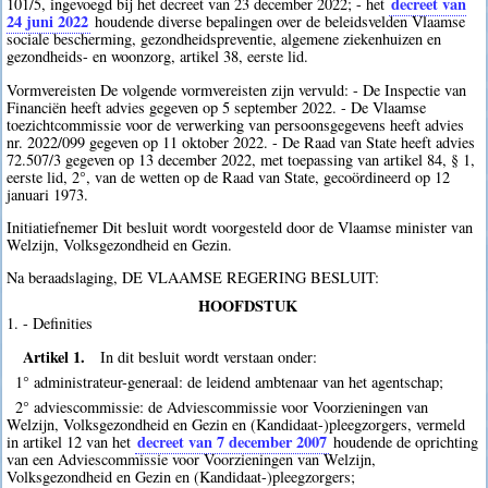
decreet van
101/5, ingevoegd bij het decreet van 23 december 2022; - het
24 juni 2022
houdende diverse bepalingen over de beleidsvelden Vlaamse
sociale bescherming, gezondheidspreventie, algemene ziekenhuizen en
gezondheids- en woonzorg, artikel 38, eerste lid.
Vormvereisten De volgende vormvereisten zijn vervuld: - De Inspectie van
Financiën heeft advies gegeven op 5 september 2022. - De Vlaamse
toezichtcommissie voor de verwerking van persoonsgegevens heeft advies
nr. 2022/099 gegeven op 11 oktober 2022. - De Raad van State heeft advies
72.507/3 gegeven op 13 december 2022, met toepassing van artikel 84, § 1,
eerste lid, 2°, van de wetten op de Raad van State, gecoördineerd op 12
januari 1973.
Initiatiefnemer Dit besluit wordt voorgesteld door de Vlaamse minister van
Welzijn, Volksgezondheid en Gezin.
Na beraadslaging, DE VLAAMSE REGERING BESLUIT:
HOOFDSTUK
1. - Definities
Artikel 1.
In dit besluit wordt verstaan onder:
1° administrateur-generaal: de leidend ambtenaar van het agentschap;
2° adviescommissie: de Adviescommissie voor Voorzieningen van
Welzijn, Volksgezondheid en Gezin en (Kandidaat-)pleegzorgers, vermeld
decreet van 7 december 2007
in artikel 12 van het
houdende de oprichting
van een Adviescommissie voor Voorzieningen van Welzijn,
Volksgezondheid en Gezin en (Kandidaat-)pleegzorgers;