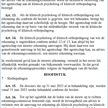
het agentschap aan de klinisch psycholoog of klinisch orthopedagoog
bezorgd.
Art. 13.
Als de klinisch psycholoog of klinisch orthopedagoog een
erkenning die conform dit besluit is gegeven, niet wil behouden, brengt hij
het agentschap daarvan schriftelijk op de hoogte. Het agentschap trekt de
erkenning dan in op basis van dat uitdrukkelijke verzoek van de klinische
psycholoog of klinisch orthopedagoog.
Art. 14.
De klinisch psycholoog of klinisch orthopedagoog van wie de
erkenning is ingetrokken conform artikel 12 of 13, kan altijd bij het
agentschap een nieuwe erkenning aanvragen. Hij dient daarvoor een
gemotiveerde aanvraag in bij het agentschap. Het agentschap kan, na advies
van de erkenningscommissie, een nieuwe erkenning toestaan.
In voorkomend geval kan de nieuwe erkenning, vermeld in het eerste lid,
afhankelijk worden gemaakt van bijkomende voorwaarden. In dat geval
verloopt de erkenningsprocedure volgens de bepalingen van dit besluit.
HOOFDSTUK
7. - Slotbepalingen
Art. 15.
De dossiers die op 31 mei 2023 al in behandeling zijn, worden
vanaf 31 mei 2023 verder behandeld conform dit besluit.
Art. 16.
Tot op het ogenblik dat de leden van de nieuw op te richten
erkenningscommissie benoemd zijn, wordt de bevoegdheid om advies te
verlenen over de aanvraag tot erkenning als klinisch psycholoog en klinisch