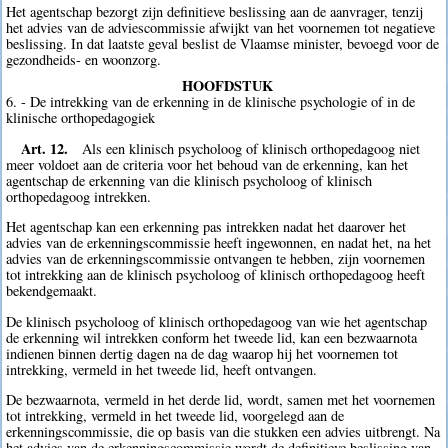
Het agentschap bezorgt zijn definitieve beslissing aan de aanvrager, tenzij
het advies van de adviescommissie afwijkt van het voornemen tot negatieve
beslissing. In dat laatste geval beslist de Vlaamse minister, bevoegd voor de
gezondheids- en woonzorg.
HOOFDSTUK
6. - De intrekking van de erkenning in de klinische psychologie of in de
klinische orthopedagogiek
Art. 12.
Als een klinisch psycholoog of klinisch orthopedagoog niet
meer voldoet aan de criteria voor het behoud van de erkenning, kan het
agentschap de erkenning van die klinisch psycholoog of klinisch
orthopedagoog intrekken.
Het agentschap kan een erkenning pas intrekken nadat het daarover het
advies van de erkenningscommissie heeft ingewonnen, en nadat het, na het
advies van de erkenningscommissie ontvangen te hebben, zijn voornemen
tot intrekking aan de klinisch psycholoog of klinisch orthopedagoog heeft
bekendgemaakt.
De klinisch psycholoog of klinisch orthopedagoog van wie het agentschap
de erkenning wil intrekken conform het tweede lid, kan een bezwaarnota
indienen binnen dertig dagen na de dag waarop hij het voornemen tot
intrekking, vermeld in het tweede lid, heeft ontvangen.
De bezwaarnota, vermeld in het derde lid, wordt, samen met het voornemen
tot intrekking, vermeld in het tweede lid, voorgelegd aan de
erkenningscommissie, die op basis van die stukken een advies uitbrengt. Na
het advies van de erkenningscommissie wordt de definitieve beslissing van