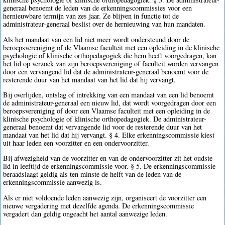
generaal benoemt de leden van de erkenningscommissies voor een
hernieuwbare termijn van zes jaar. Ze blijven in functie tot de
administrateur-generaal beslist over de hernieuwing van hun mandaten.
Als het mandaat van een lid niet meer wordt ondersteund door de
beroepsvereniging of de Vlaamse faculteit met een opleiding in de klinische
psychologie of klinische orthopedagogiek die hem heeft voorgedragen, kan
het lid op verzoek van zijn beroepsvereniging of faculteit worden vervangen
door een vervangend lid dat de administrateur-generaal benoemt voor de
resterende duur van het mandaat van het lid dat hij vervangt.
Bij overlijden, ontslag of intrekking van een mandaat van een lid benoemt
de administrateur-generaal een nieuw lid, dat wordt voorgedragen door een
beroepsvereniging of door een Vlaamse faculteit met een opleiding in de
klinische psychologie of klinische orthopedagogiek. De administrateur-
generaal benoemt dat vervangende lid voor de resterende duur van het
mandaat van het lid dat hij vervangt. § 4. Elke erkenningscommissie kiest
uit haar leden een voorzitter en een ondervoorzitter.
Bij afwezigheid van de voorzitter en van de ondervoorzitter zit het oudste
lid in leeftijd de erkenningscommissie voor. § 5. De erkenningscommissie
beraadslaagt geldig als ten minste de helft van de leden van de
erkenningscommissie aanwezig is.
Als er niet voldoende leden aanwezig zijn, organiseert de voorzitter een
nieuwe vergadering met dezelfde agenda. De erkenningscommissie
vergadert dan geldig ongeacht het aantal aanwezige leden.