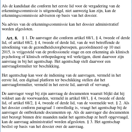
Als de kandidaat die conform het eerste lid voor de vergadering van de
erkenningscommissie is uitgenodigd, niet aanwezig kan zijn, kan de
erkenningscommissie adviseren op basis van het dossier.
Na advies van de erkenningscommissie kan het dossier administratief
worden afgesloten.
Art. 8.
§ 1. De aanvrager die conform artikel 68/1, § 4, tweede of derde
lid, of artikel 68/2, § 4, tweede of derde lid, van de wet betreffende de
uitoefening van de gezondheidszorgberoepen, gecoördineerd op 10 mei
2015, is vrijgesteld van de professionele stage en een erkenning als klinisch
psycholoog of klinisch orthopedagoog wil verkrijgen, dient daarvoor zijn
aanvraag in bij het agentschap. Het agentschap stelt daarvoor een
aanvraagformulier ter beschikking.
Het agentschap kan voor de indiening van de aanvragen, vermeld in het
eerste lid, een digitaal platform ter beschikking stellen dat het
aanvraagformulier, vermeld in het eerste lid, aanvult of vervangt.
De aanvrager voegt bij zijn aanvraag de documenten waaruit blijkt dat hij
voldoet aan de voorwaarden, vermeld in artikel 68/1, § 4, tweede of derde
lid, of artikel 68/2, § 4, tweede of derde lid, van de voormelde wet. § 2. Als
het dossier conform paragraaf 1 onvolledig is, vraagt het agentschap bij de
aanvrager de ontbrekende documenten op. Als de aanvrager die documenten
niet bezorgt binnen drie maanden nadat het agentschap ze heeft opgevraagd,
kan de aanvraag administratief worden afgesloten. § 3. Het agentschap
beslist op basis van het dossier over de aanvraag.