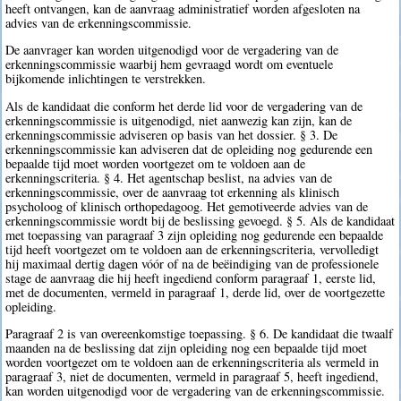
heeft ontvangen, kan de aanvraag administratief worden afgesloten na
advies van de erkenningscommissie.
De aanvrager kan worden uitgenodigd voor de vergadering van de
erkenningscommissie waarbij hem gevraagd wordt om eventuele
bijkomende inlichtingen te verstrekken.
Als de kandidaat die conform het derde lid voor de vergadering van de
erkenningscommissie is uitgenodigd, niet aanwezig kan zijn, kan de
erkenningscommissie adviseren op basis van het dossier. § 3. De
erkenningscommissie kan adviseren dat de opleiding nog gedurende een
bepaalde tijd moet worden voortgezet om te voldoen aan de
erkenningscriteria. § 4. Het agentschap beslist, na advies van de
erkenningscommissie, over de aanvraag tot erkenning als klinisch
psycholoog of klinisch orthopedagoog. Het gemotiveerde advies van de
erkenningscommissie wordt bij de beslissing gevoegd. § 5. Als de kandidaat
met toepassing van paragraaf 3 zijn opleiding nog gedurende een bepaalde
tijd heeft voortgezet om te voldoen aan de erkenningscriteria, vervolledigt
hij maximaal dertig dagen vóór of na de beëindiging van de professionele
stage de aanvraag die hij heeft ingediend conform paragraaf 1, eerste lid,
met de documenten, vermeld in paragraaf 1, derde lid, over de voortgezette
opleiding.
Paragraaf 2 is van overeenkomstige toepassing. § 6. De kandidaat die twaalf
maanden na de beslissing dat zijn opleiding nog een bepaalde tijd moet
worden voortgezet om te voldoen aan de erkenningscriteria als vermeld in
paragraaf 3, niet de documenten, vermeld in paragraaf 5, heeft ingediend,
kan worden uitgenodigd voor de vergadering van de erkenningscommissie.