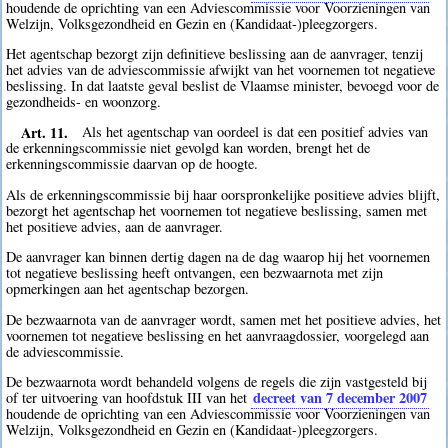
houdende de oprichting van een Adviescommissie voor Voorzieningen van
Welzijn, Volksgezondheid en Gezin en (Kandidaat-)pleegzorgers.
Het agentschap bezorgt zijn definitieve beslissing aan de aanvrager, tenzij
het advies van de adviescommissie afwijkt van het voornemen tot negatieve
beslissing. In dat laatste geval beslist de Vlaamse minister, bevoegd voor de
gezondheids- en woonzorg.
Art. 11.
Als het agentschap van oordeel is dat een positief advies van
de erkenningscommissie niet gevolgd kan worden, brengt het de
erkenningscommissie daarvan op de hoogte.
Als de erkenningscommissie bij haar oorspronkelijke positieve advies blijft,
bezorgt het agentschap het voornemen tot negatieve beslissing, samen met
het positieve advies, aan de aanvrager.
De aanvrager kan binnen dertig dagen na de dag waarop hij het voornemen
tot negatieve beslissing heeft ontvangen, een bezwaarnota met zijn
opmerkingen aan het agentschap bezorgen.
De bezwaarnota van de aanvrager wordt, samen met het positieve advies, het
voornemen tot negatieve beslissing en het aanvraagdossier, voorgelegd aan
de adviescommissie.
De bezwaarnota wordt behandeld volgens de regels die zijn vastgesteld bij
decreet van 7 december 2007
of ter uitvoering van hoofdstuk III van het
houdende de oprichting van een Adviescommissie voor Voorzieningen van
Welzijn, Volksgezondheid en Gezin en (Kandidaat-)pleegzorgers.