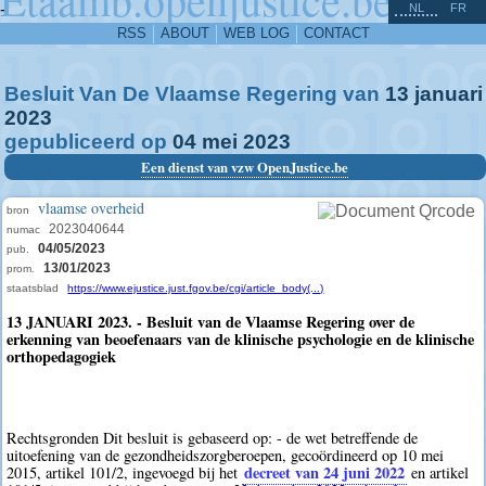
^
-
NL
FR
RSS
ABOUT
WEB LOG
CONTACT
Besluit Van De Vlaamse Regering van
13
januari
2023
gepubliceerd op
04
mei
2023
Een dienst van vzw OpenJustice.be
vlaamse overheid
bron
2023040644
numac
04/05/2023
pub.
13/01/2023
prom.
staatsblad
https://www.ejustice.just.fgov.be/cgi/article_body(...)
13 JANUARI 2023. - Besluit van de Vlaamse Regering over de
erkenning van beoefenaars van de klinische psychologie en de klinische
orthopedagogiek
Rechtsgronden Dit besluit is gebaseerd op: - de wet betreffende de
uitoefening van de gezondheidszorgberoepen, gecoördineerd op 10 mei
decreet van 24 juni 2022
2015, artikel 101/2, ingevoegd bij het
en artikel