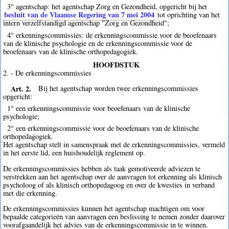
3° agentschap: het agentschap Zorg en Gezondheid, opgericht bij het
besluit van de Vlaamse Regering van 7 mei 2004
tot oprichting van het
intern verzelfstandigd agentschap "Zorg en Gezondheid";
4° erkenningscommissies: de erkenningscommissie voor de beoefenaars
van de klinische psychologie en de erkenningscommissie voor de
beoefenaars van de klinische orthopedagogiek.
HOOFDSTUK
2. - De erkenningscommissies
Art. 2.
Bij het agentschap worden twee erkenningscommissies
opgericht:
1° een erkenningscommissie voor beoefenaars van de klinische
psychologie;
2° een erkenningscommissie voor de beoefenaars van de klinische
orthopedagogiek.
Het agentschap stelt in samenspraak met de erkenningscommissies, vermeld
in het eerste lid, een huishoudelijk reglement op.
De erkenningscommissies hebben als taak gemotiveerde adviezen te
verstrekken aan het agentschap over de aanvragen tot erkenning als klinisch
psycholoog of als klinisch orthopedagoog en over de kwesties in verband
met die erkenning.
De erkenningscommissies kunnen het agentschap machtigen om voor
bepaalde categorieën van aanvragen een beslissing te nemen zonder daarover
voorafgaandelijk het advies van de erkenningscommissie in te winnen.