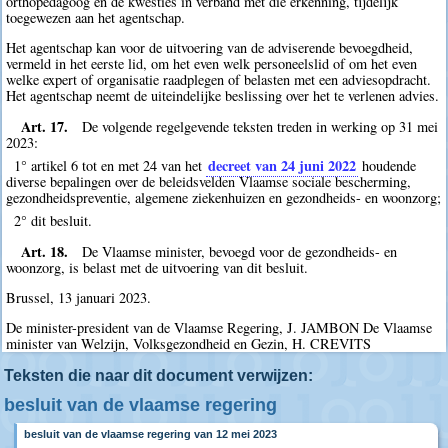
orthopedagoog en de kwesties in verband met die erkenning, tijdelijk
toegewezen aan het agentschap.
Het agentschap kan voor de uitvoering van de adviserende bevoegdheid,
vermeld in het eerste lid, om het even welk personeelslid of om het even
welke expert of organisatie raadplegen of belasten met een adviesopdracht.
Het agentschap neemt de uiteindelijke beslissing over het te verlenen advies.
Art. 17.
De volgende regelgevende teksten treden in werking op 31 mei
2023:
decreet van 24 juni 2022
1° artikel 6 tot en met 24 van het
houdende
diverse bepalingen over de beleidsvelden Vlaamse sociale bescherming,
gezondheidspreventie, algemene ziekenhuizen en gezondheids- en woonzorg;
2° dit besluit.
Art. 18.
De Vlaamse minister, bevoegd voor de gezondheids- en
woonzorg, is belast met de uitvoering van dit besluit.
Brussel, 13 januari 2023.
De minister-president van de Vlaamse Regering, J. JAMBON De Vlaamse
minister van Welzijn, Volksgezondheid en Gezin, H. CREVITS
Teksten die naar dit document verwijzen:
besluit van de vlaamse regering
besluit van de vlaamse regering van 12 mei 2023