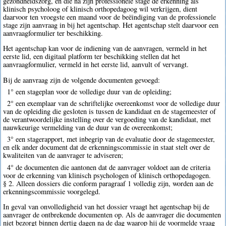
gezondheidszorg, en die na zijn professionele stage de erkenning als
klinisch psycholoog of klinisch orthopedagoog wil verkrijgen, dient
daarvoor ten vroegste een maand voor de beëindiging van de professionele
stage zijn aanvraag in bij het agentschap. Het agentschap stelt daarvoor een
aanvraagformulier ter beschikking.
Het agentschap kan voor de indiening van de aanvragen, vermeld in het
eerste lid, een digitaal platform ter beschikking stellen dat het
aanvraagformulier, vermeld in het eerste lid, aanvult of vervangt.
Bij de aanvraag zijn de volgende documenten gevoegd:
1° een stageplan voor de volledige duur van de opleiding;
2° een exemplaar van de schriftelijke overeenkomst voor de volledige duur
van de opleiding die gesloten is tussen de kandidaat en de stagemeester of
de verantwoordelijke instelling over de vergoeding van de kandidaat, met
nauwkeurige vermelding van de duur van de overeenkomst;
3° een stagerapport, met inbegrip van de evaluatie door de stagemeester,
en elk ander document dat de erkenningscommissie in staat stelt over de
kwaliteiten van de aanvrager te adviseren;
4° de documenten die aantonen dat de aanvrager voldoet aan de criteria
voor de erkenning van klinisch psychologen of klinisch orthopedagogen.
§ 2. Alleen dossiers die conform paragraaf 1 volledig zijn, worden aan de
erkenningscommissie voorgelegd.
In geval van onvolledigheid van het dossier vraagt het agentschap bij de
aanvrager de ontbrekende documenten op. Als de aanvrager die documenten
niet bezorgt binnen dertig dagen na de dag waarop hij de voormelde vraag