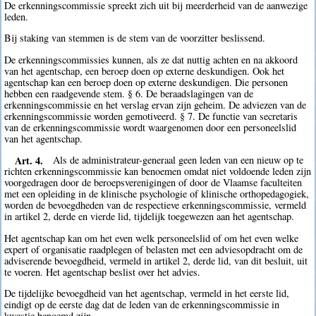
De erkenningscommissie spreekt zich uit bij meerderheid van de aanwezige
leden.
Bij staking van stemmen is de stem van de voorzitter beslissend.
De erkenningscommissies kunnen, als ze dat nuttig achten en na akkoord
van het agentschap, een beroep doen op externe deskundigen. Ook het
agentschap kan een beroep doen op externe deskundigen. Die personen
hebben een raadgevende stem. § 6. De beraadslagingen van de
erkenningscommissie en het verslag ervan zijn geheim. De adviezen van de
erkenningscommissie worden gemotiveerd. § 7. De functie van secretaris
van de erkenningscommissie wordt waargenomen door een personeelslid
van het agentschap.
Art. 4.
Als de administrateur-generaal geen leden van een nieuw op te
richten erkenningscommissie kan benoemen omdat niet voldoende leden zijn
voorgedragen door de beroepsverenigingen of door de Vlaamse faculteiten
met een opleiding in de klinische psychologie of klinische orthopedagogiek,
worden de bevoegdheden van de respectieve erkenningscommissie, vermeld
in artikel 2, derde en vierde lid, tijdelijk toegewezen aan het agentschap.
Het agentschap kan om het even welk personeelslid of om het even welke
expert of organisatie raadplegen of belasten met een adviesopdracht om de
adviserende bevoegdheid, vermeld in artikel 2, derde lid, van dit besluit, uit
te voeren. Het agentschap beslist over het advies.
De tijdelijke bevoegdheid van het agentschap, vermeld in het eerste lid,
eindigt op de eerste dag dat de leden van de erkenningscommissie in
kwestie benoemd zijn.