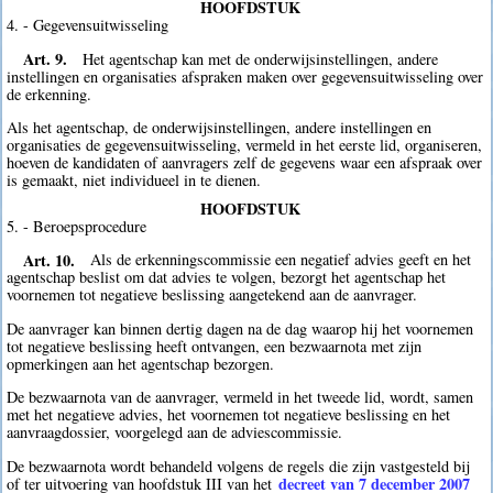
HOOFDSTUK
4. - Gegevensuitwisseling
Art. 9.
Het agentschap kan met de onderwijsinstellingen, andere
instellingen en organisaties afspraken maken over gegevensuitwisseling over
de erkenning.
Als het agentschap, de onderwijsinstellingen, andere instellingen en
organisaties de gegevensuitwisseling, vermeld in het eerste lid, organiseren,
hoeven de kandidaten of aanvragers zelf de gegevens waar een afspraak over
is gemaakt, niet individueel in te dienen.
HOOFDSTUK
5. - Beroepsprocedure
Art. 10.
Als de erkenningscommissie een negatief advies geeft en het
agentschap beslist om dat advies te volgen, bezorgt het agentschap het
voornemen tot negatieve beslissing aangetekend aan de aanvrager.
De aanvrager kan binnen dertig dagen na de dag waarop hij het voornemen
tot negatieve beslissing heeft ontvangen, een bezwaarnota met zijn
opmerkingen aan het agentschap bezorgen.
De bezwaarnota van de aanvrager, vermeld in het tweede lid, wordt, samen
met het negatieve advies, het voornemen tot negatieve beslissing en het
aanvraagdossier, voorgelegd aan de adviescommissie.
De bezwaarnota wordt behandeld volgens de regels die zijn vastgesteld bij
decreet van 7 december 2007
of ter uitvoering van hoofdstuk III van het