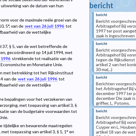
bericht
t uitwerking van de datum van hun
bericht
 norm voor de maximale reële groei van de
Bericht voorgeschreve
Arbitragehof Bij verz
10, 5°, van de
wet van 26 juli 1996
tot
1997 ter post aanget
efbaarheid van de wettelijke
zaak is ingeschreven 
bericht
el 37, § 5, van de wet betreffende de
Bericht voorgeschreve
en, gecoördineerd op 14 juli 1994, met
Arbitragehof Bij von
i 1996
strekkende tot realisatie van de
tegen de Rijksdienst 
artikel 2 van het kon
 Economische en Monetaire Unie.
30 ma(...)
 met betrekking tot het Rijksinstituut
bericht
 14 van de
wet van 26 juli 1996
tot
Berichten voorgeschre
efbaarheid van de wettelijke
het Arbitragehof Bij 
december 1997 ter po
december Die zaak is
e bepalingen voor het verzekeren van
griffier, L. Potoms.
rzorging, met toepassing van artikel 3, §
isatie van de budgetaire voorwaarden tot
bericht
Bericht voorgeschreve
Unie.
Arbitragehof Bij vonn
tijdelijke en bewarende maatregelen
Cuyper en L. Houben,
et toepassing van artikel 3, § 1, 1° en
artikel 18 van de wet