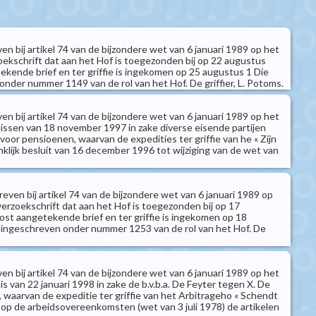
n bij artikel 74 van de bijzondere wet van 6 januari 1989 op het
oekschrift dat aan het Hof is toegezonden bij op 22 augustus
ekende brief en ter griffie is ingekomen op 25 augustus 1 Die
onder nummer 1149 van de rol van het Hof. De griffier, L. Potoms.
n bij artikel 74 van de bijzondere wet van 6 januari 1989 op het
nissen van 18 november 1997 in zake diverse eisende partijen
voor pensioenen, waarvan de expedities ter griffie van he « Zijn
inklijk besluit van 16 december 1996 tot wijziging van de wet van
ven bij artikel 74 van de bijzondere wet van 6 januari 1989 op
verzoekschrift dat aan het Hof is toegezonden bij op 17
st aangetekende brief en ter griffie is ingekomen op 18
 ingeschreven onder nummer 1253 van de rol van het Hof. De
n bij artikel 74 van de bijzondere wet van 6 januari 1989 op het
is van 22 januari 1998 in zake de b.v.b.a. De Feyter tegen X. De
 waarvan de expeditie ter griffie van het Arbitrageho « Schendt
 op de arbeidsovereenkomsten (wet van 3 juli 1978) de artikelen