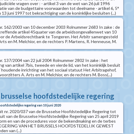
judiciële vragen over : - artikel 3 van de wet van 26 juli 1996
atie van de budgettaire voorwaarden tot deelname - artikel 6, 5°
 13 juni 1997 tot bekrachtiging van de koninklijke besluiten (...)
t nr. 162/2003 van 10 december 2003 Rolnummer 2683 In zake : de
etreffende artikel 45quater van de arbeidsongevallenwet van 10
door de Arbeidsrechtbank te Tongeren. Het Arbitr samengesteld
 Arts en M. Melchior, en de rechters P. Martens, R. Henneuse, M.
 nr. 137/2004 van 22 juli 2004 Rolnummer 2802 In zake : het
g van artikel 7bis, tweede en vierde lid, van het koninklijk besluit
67 houdende inrichting van het sociaal statuut Het Arbitragehof,
oorzitters A. Arts en M. Melchior, en de rechters M. Boss(...)
 brusselse hoofdstedelijke regering
hoofdstedelijke regering van 10 juni 2020
uit nr. 2020/037 van de Brusselse Hoofdstedelijke Regering tot
luit van de Brusselse Hoofdstedelijke Regering van 25 april 2019
vorm en van de procedures voor de bekendmaking en de terbes
REGERING VAN HET BRUSSELS HOOFDSTEDELIJK GEWEST
den van (...)