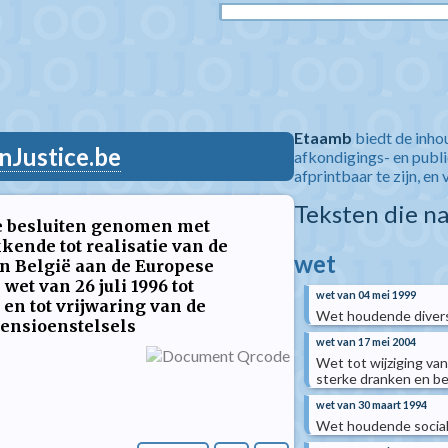
Etaamb
biedt de inho
nJustice.be
afkondigings- en publ
afprintbaar te zijn, en 
Teksten die n
ke besluiten genomen met
kkende tot realisatie van de
wet
n België aan de Europese
et van 26 juli 1996 tot
wet van 04 mei 1999
en tot vrijwaring van de
Wet houdende divers
pensioenstelsels
wet van 17 mei 2004
Wet tot wijziging va
sterke dranken en b
wet van 30 maart 1994
Wet houdende sociale