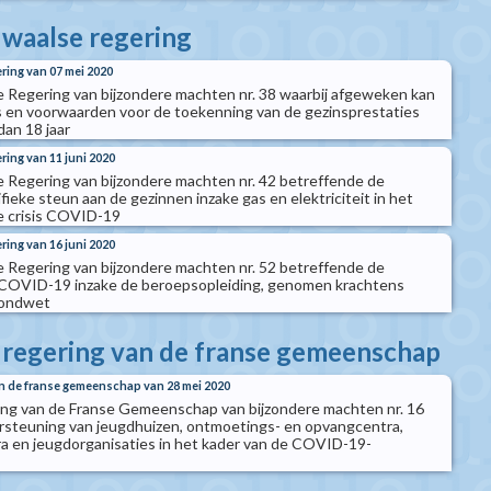
 waalse regering
ering van 07 mei 2020
e Regering van bijzondere machten nr. 38 waarbij afgeweken kan
s en voorwaarden voor de toekenning van de gezinsprestaties
dan 18 jaar
ring van 11 juni 2020
e Regering van bijzondere machten nr. 42 betreffende de
ieke steun aan de gezinnen inzake gas en elektriciteit in het
re crisis COVID-19
ring van 16 juni 2020
e Regering van bijzondere machten nr. 52 betreffende de
COVID-19 inzake de beroepsopleiding, genomen krachtens
rondwet
e regering van de franse gemeenschap
an de franse gemeenschap van 28 mei 2020
ing van de Franse Gemeenschap van bijzondere machten nr. 16
rsteuning van jeugdhuizen, ontmoetings- en opvangcentra,
a en jeugdorganisaties in het kader van de COVID-19-