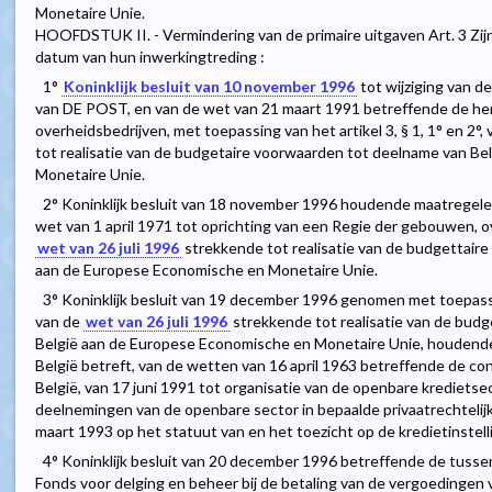
Monetaire Unie.
HOOFDSTUK II. - Vermindering van de primaire uitgaven Art. 3 Zij
datum van hun inwerkingtreding :
1°
Koninklijk besluit van 10 november 1996
tot wijziging van d
van DE POST, en van de wet van 21 maart 1991 betreffende de h
overheidsbedrijven, met toepassing van het artikel 3, § 1, 1° en 2°,
tot realisatie van de budgetaire voorwaarden tot deelname van B
Monetaire Unie.
2° Koninklijk besluit van 18 november 1996 houdende maatregele
wet van 1 april 1971 tot oprichting van een Regie der gebouwen, ove
wet van 26 juli 1996
strekkende tot realisatie van de budgettair
aan de Europese Economische en Monetaire Unie.
3° Koninklijk besluit van 19 december 1996 genomen met toepassing 
van de
wet van 26 juli 1996
strekkende tot realisatie van de bud
België aan de Europese Economische en Monetaire Unie, houdende
België betreft, van de wetten van 16 april 1963 betreffende de c
België, van 17 juni 1991 tot organisatie van de openbare kredietse
deelnemingen van de openbare sector in bepaalde privaatrechtelij
maart 1993 op het statuut van en het toezicht op de kredietinstell
4° Koninklijk besluit van 20 december 1996 betreffende de tuss
Fonds voor delging en beheer bij de betaling van de vergoedingen 