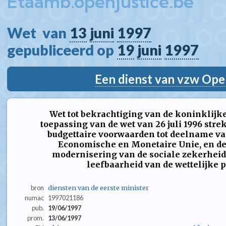
Etaamb.openjustice.be
Wet  van 
13
juni
1997
gepubliceerd op 
19
juni
1997
Een dienst van vzw Ope
Wet tot bekrachtiging van de koninklij
toepassing van de wet van 26 juli 1996 stre
budgettaire voorwaarden tot deelname va
Economische en Monetaire Unie, en de w
modernisering van de sociale zekerheid 
leefbaarheid van de wettelijke 
bron
diensten van de eerste minister
numac
1997021186
pub.
19/06/1997
prom.
13/06/1997