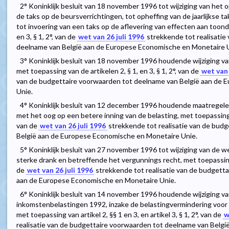
2° Koninklijk besluit van 18 november 1996 tot wijziging van het 
de taks op de beursverrichtingen, tot opheffing van de jaarlijkse t
tot invoering van een taks op de aflevering van effecten aan toonde
en 3, § 1, 2°, van de
wet van 26 juli 1996
strekkende tot realisatie
deelname van België aan de Europese Economische en Monetaire 
3° Koninklijk besluit van 18 november 1996 houdende wijziging 
met toepassing van de artikelen 2, § 1, en 3, § 1, 2°, van de
wet van 
van de budgettaire voorwaarden tot deelname van België aan de
Unie.
4° Koninklijk besluit van 12 december 1996 houdende maatregelen 
met het oog op een betere inning van de belasting, met toepassing va
van de
wet van 26 juli 1996
strekkende tot realisatie van de bud
België aan de Europese Economische en Monetaire Unie.
5° Koninklijk besluit van 27 november 1996 tot wijziging van de 
sterke drank en betreffende het vergunnings recht, met toepassing va
de
wet van 26 juli 1996
strekkende tot realisatie van de budgett
aan de Europese Economische en Monetaire Unie.
6° Koninklijk besluit van 14 november 1996 houdende wijziging 
inkomstenbelastingen 1992, inzake de belastingvermindering voo
met toepassing van artikel 2, §§ 1 en 3, en artikel 3, § 1, 2°, van de
w
realisatie van de budgettaire voorwaarden tot deelname van Belg