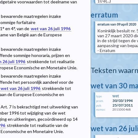
10 e(...)
budgetaire voorwaarden tot deelname van
erratum
en bewarende maatregelen inzake
ommige forfaitaire
erratum van 09 april 2020
1° en 4°, van de
wet van 26 juli 1996
Koninklijk besluit nr. 
name van België aan de Europese
van 27 maart 2020 d
in de strijd tegen d
aanpassing van bepaal
en bewarende maatregelen inzake
- Erratum
fende sommige honoraria, prijzen en
 26 juli 1996
strekkende tot realisatie
uropese Economische en Monetaire Unie.
Teksten waarn
en bewarende maatregelen inzake
fende het persoonlijk aandeel voor de
wet van 30 m
wet van 26 juli 1996
strekkende tot
ë aan de Europese Economische en
wet
type
30/03/1994
prom.
25/07/2011
pub.
n Art. 7 Is bekrachtigd met uitwerking van
2011000468
numac
ember 1996 tot wijziging van de wet
ing en uitkeringen, gecoördineerd op 14
996
strekkende tot realisatie van de
wet van 26 jul
 Economische en Monetaire Unie.