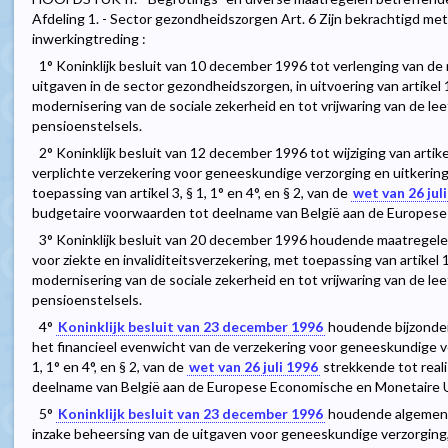
Afdeling 1. - Sector gezondheidszorgen Art. 6 Zijn bekrachtigd me
inwerkingtreding :
1° Koninklijk besluit van 10 december 1996 tot verlenging van de
uitgaven in de sector gezondheidszorgen, in uitvoering van artikel 
modernisering van de sociale zekerheid en tot vrijwaring van de le
pensioenstelsels.
2° Koninklijk besluit van 12 december 1996 tot wijziging van artik
verplichte verzekering voor geneeskundige verzorging en uitkering
toepassing van artikel 3, § 1, 1° en 4°, en § 2, van de
wet van 26 jul
budgetaire voorwaarden tot deelname van België aan de Europese
3° Koninklijk besluit van 20 december 1996 houdende maatregelen
voor ziekte en invaliditeitsverzekering, met toepassing van artikel
modernisering van de sociale zekerheid en tot vrijwaring van de le
pensioenstelsels.
4°
Koninklijk besluit van 23 december 1996
houdende bijzonder
het financieel evenwicht van de verzekering voor geneeskundige ve
1, 1° en 4°, en § 2, van de
wet van 26 juli 1996
strekkende tot real
deelname van België aan de Europese Economische en Monetaire 
5°
Koninklijk besluit van 23 december 1996
houdende algemene 
inzake beheersing van de uitgaven voor geneeskundige verzorging, m