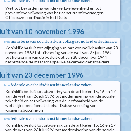
federale overheidsdienst binnenlandse zaken
bron
Wet tot bevordering van de werkgelegenheid en tot
preventieve vrijwaring van het concurrentievermogen. -
Officieuzecoördinatie in het Duits
sluit van 10 november 1996
ministerie van sociale zaken, volksgezondheid en leefmilieu
bron
Koninklijk besluit tot wijziging van het koninklijk besluit van 28
november 1969 tot uitvoering van de wet van 27 juni 1969
tot herziening van de besluitwet van 28 december 1944
betreffende de maatschappelijke zekerheid der arbeiders
sluit van 23 december 1996
federale overheidsdienst binnenlandse zaken
bron
Koninklijk besluit tot uitvoering van de artikelen 15, 16 en 17
van de wet van 26 juli 1996 tot modernisering van de sociale
zekerheid en tot vrijwaring van de leefbaarheid van de
wettelijke pensioenstelsels. - Duitse vertaling van
wijzigingsbepalingen
federale overheidsdienst binnenlandse zaken
bron
Koninklijk besluit tot uitvoering van de artikelen 15, 16 en 17
van de wet van 26 juli 1996 tot modernisering van de sociale