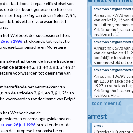
op de staatsbons toepasselijk stelsel van
arrest van het grondwettel
aks op de ter beurs genoteerde titels en
Arrest nr. 79/98 van 
r, met toepassing van de artikelen 2, § 1,
van artikel 2, 1°, van
 van de budgettaire voorwaarden tot
besluiten genomen me
Unie.
Arbitragehof, samenge
rechters P. (...)
van het Wetboek der successierechten,
26 juli 1996
strekkende tot realisatie
arrest van het grondwettel
 Europese Economische en Monetaire
Arrest nr. 86/98 van 
van de artikelen 11, 
koninklijke besluite
inzake strijd tegen de fiscale fraude en
samengesteld uit de v
n de artikelen 2, § 1, en 3, § 1, 2° en 3°,
arrest van het grondwettel
gettaire voorwaarden tot deelname van
Arrest nr. 136/98 v
en 1258 In zake : de 
1997 « tot bekrachti
wet betreffende het verstrekken van
Arbitragehof, samenge
n de artikelen 2, § 1, en 3, § 1, 2°, van
rechters H. (...)
aire voorwaarden tot deelname van België
toon meer (3)
van het Wetboek van de
arrest
r pensioenen en vervangingsinkomsten,
et van 26 juli 1996
strekkende tot de
arrest
ië aan de Europese Economische en
Uittreksel uit arres