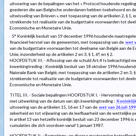
uitvoering van de bepalingen van het « Protocol houdende regelin
goederen die aan Belgische onderdanen hebben toebehoord en d
uitwisseling van Brieven », met toepassing van de artikelen 2, § 1, en
strekkende tot realisatie van de budgettaire voorwaarden tot dee
Economische en Monetaire Unie.
5° Koninklijk besluit van 19 december 1996 houdende maatregele
financieel herstel van de gemeenten, met toepassing van de
wet v
van de budgettaire voorwaarden tot deelname van België aan de
Unie, inzonderheid op de artikelen 2 en 3, § 1, 6°, en § 2.
HOOFDSTUK III. - Aflossing van de schuld Art.4 Is bekrachtigd me
inwerkingtreding : Koninklijk besluit van 18 oktober 1996 houden
Naionale Bank van België, met toepassing van de artikelen 2 en 3, § 
strekkende tot realisatie van de budgetaire voorwaarden tot deel
Economische en Monetaire Unie.
TITEL III. - Sociale bepalingen HOOFDSTUK I. - Hervorming van de 
met uitwerking van de datum van zijn inwerkingtreding :
Koninklij
uitvoering van de artikelen 15, 16 en 17 van de
wet van 26 juli 19
zekerheid en tot vrijwaring van de leefbaarheid van de wettelijke p
in artikel 13 van hetzelfe koninlijk besluit van 23 december 1996 
cumulaties die zich voordoen vanaf 1 januari 1987.
HOOFDSTUK II. - Begrotings- en diverse maatregelen betreffende