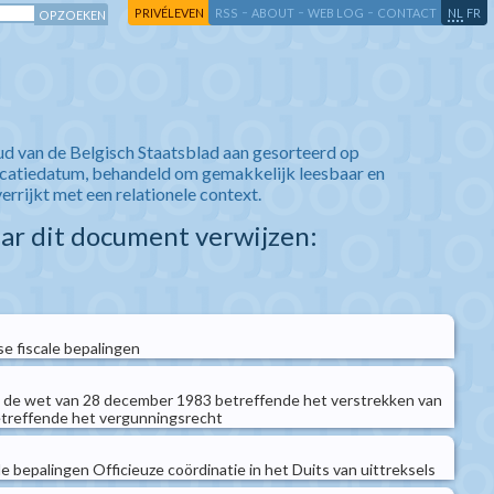
-
-
-
-
PRIVÉLEVEN
RSS
ABOUT
WEB LOG
CONTACT
NL
FR
ud van de Belgisch Staatsblad aan gesorteerd op
icatiedatum, behandeld om gemakkelijk leesbaar en
verrijkt met een relationele context.
aar dit document verwijzen:
e fiscale bepalingen
n de wet van 28 december 1983 betreffende het verstrekken van
etreffende het vergunningsrecht
 bepalingen Officieuze coördinatie in het Duits van uittreksels