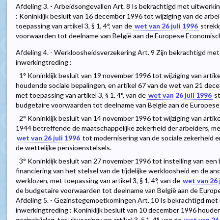
Afdeling 3. - Arbeidsongevallen Art. 8 Is bekrachtigd met uitwerki
: Koninklijk besluit van 16 december 1996 tot wijziging van de arb
toepassing van artikel 3, § 1, 4°, van de
wet van 26 juli 1996
strekk
voorwaarden tot deelname van België aan de Europese Economisc
Afdeling 4. - Werkloosheidsverzekering Art. 9 Zijn bekrachtigd me
inwerkingtreding :
1° Koninklijk besluit van 19 november 1996 tot wijziging van artik
houdende sociale bepalingen, en artikel 67 van de wet van 21 de
met toepassing van artikel 3, § 1, 4°, van de
wet van 26 juli 1996
st
budgetaire voorwaarden tot deelname van België aan de Europese
2° Koninklijk besluit van 14 november 1996 tot wijziging van arti
1944 betreffende de maatschappelijke zekerheid der arbeiders, met 
wet van 26 juli 1996
tot modernisering van de sociale zekerheid en
de wettelijke pensioenstelsels.
3° Koninklijk besluit van 27 november 1996 tot instelling van een
financiering van het stelsel van de tijdelijke werkloosheid en de a
werklozen, met toepassing van artikel 3, § 1, 4°, van de
wet van 26 
de budgetaire voorwaarden tot deelname van België aan de Europ
Afdeling 5. - Gezinstegemoetkomingen Art. 10 Is bekrachtigd met 
inwerkingtreding : Koninklijk besluit van 10 december 1996 houd
gezinsbijslag, ter uitvoering van artikel 3, § 1, 4°, van de
wet van 26 