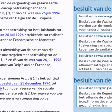
g van de vergoeding van gezaïriseerde
besluit van de
e daarop betrekking hebbende
 3, § 1, 1°, van de
wet van 26 juli 1996
besluit van de waalse reg
lname van België aan de Europese
Besluit van de Waals
worden van de regel
voor kinderen ouder 
n met betrekking tot het Hulpfonds tot
an 26 juli 1996
strekkende tot realisatie
besluit van de waalse rege
 Europese Economische en Monetaire
Besluit van de Waals
toekenning van specif
kader van de sanitai
t uitwerking van de datum van zijn
de maatregelen met betrekking tot de
besluit van de waalse rege
1, 1° en 6°, van de
wet van 26 juli 1996
Besluit van de Waals
name van België aan de Europese
afbouwmaatregelen 
artikel 138 van de G
pensioenen Art. 5 § 1. Is bekrachtigd
besluit van d
k besluit van 23 december 1996
tot
96
tot modernisering van de sociale
besluit van de regering v
Besluit van de Reger
ensioenstelsels. § 2. De regeling voorzien
betreffende de onde
is eveneens van toepassing op de
jeugdinformatiecentr
gezondheidscrisis
 de sociale zekerheid der werknemers