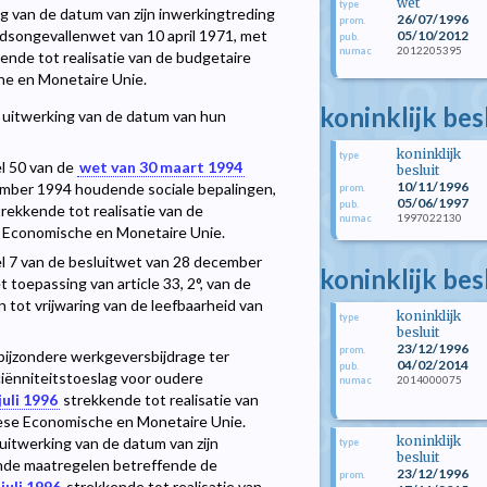
wet
type
ng van de datum van zijn inwerkingtreding
26/07/1996
prom.
eidsongevallenwet van 10 april 1971, met
05/10/2012
pub.
2012205395
numac
ende tot realisatie van de budgetaire
he en Monetaire Unie.
koninklijk be
t uitwerking van de datum van hun
koninklijk
type
el 50 van de
wet van 30 maart 1994
besluit
10/11/1996
cember 1994 houdende sociale bepalingen,
prom.
05/06/1997
pub.
rekkende tot realisatie van de
1997022130
numac
 Economische en Monetaire Unie.
kel 7 van de besluitwet van 28 december
koninklijk be
toepassing van article 33, 2°, van de
 tot vrijwaring van de leefbaarheid van
koninklijk
type
besluit
23/12/1996
prom.
 bijzondere werkgeversbijdrage ter
04/02/2014
pub.
nciënniteitstoeslag voor oudere
2014000075
numac
juli 1996
strekkende tot realisatie van
ese Economische en Monetaire Unie.
koninklijk
uitwerking van de datum van zijn
type
besluit
ende maatregelen betreffende de
23/12/1996
prom.
juli 1996
strekkende tot realisatie van