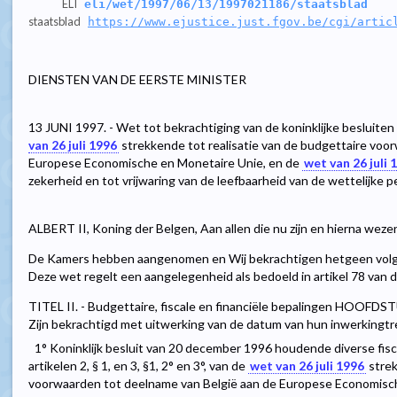
ELI
eli/wet/1997/06/13/1997021186/staatsblad
staatsblad
https://www.ejustice.just.fgov.be/cgi/artic
DIENSTEN VAN DE EERSTE MINISTER
13 JUNI 1997. - Wet tot bekrachtiging van de koninklijke besluit
van 26 juli 1996
strekkende tot realisatie van de budgettaire voo
Europese Economische en Monetaire Unie, en de
wet van 26 juli 
zekerheid en tot vrijwaring van de leefbaarheid van de wettelijke p
ALBERT II, Koning der Belgen, Aan allen die nu zijn en hierna weze
De Kamers hebben aangenomen en Wij bekrachtigen hetgeen volgt :
Deze wet regelt een aangelegenheid als bedoeld in artikel 78 van
TITEL II. - Budgettaire, fiscale en financiële bepalingen HOOFDST
Zijn bekrachtigd met uitwerking van de datum van hun inwerkingtr
1° Koninklijk besluit van 20 december 1996 houdende diverse fis
artikelen 2, § 1, en 3, §1, 2° en 3°, van de
wet van 26 juli 1996
strek
voorwaarden tot deelname van België aan de Europese Economisc