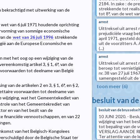
2184. In zake : de pre
strekkende tot realis
n bekrachtigd met uitwerking van de
tot 8°, van de wet van
arrest
e wet van 6 juli 1971 houdende oprichting
Uittreksel uit arres
ervorming van sommige economische
prejudiciële vraag b
 van de
wet van 26 juli 1996
strekkende
april 1971, gesteld 
uit de voorzitters A.
elgië aan de Europese Economische en
(...)
arrest
n met het oog op een wijziging van de
Uittreksel uit arrest
reenkomstig artikel 3, § 1, 6°, van de
beroep tot vernietigin
e voorwaarden tot deelname van België
nr. 38 van 27 juli 19
samengesteld uit de v
van de artikelen 2 en 3, § 1, 6°, en § 2,
toon meer (6)
gettaire voorwaarden tot deelname van
 wijziging, wat het Gemeentekediet van
besluit van de
ontrole van het Gemeentekrediet van
ctor en van het bezit van de
besluit van de brusselse 
10 JUNI 2020. - Besl
ke financiële vennootschappen, en van 22
wijziging van het bes
ingen.
tot bepaling van de 
enkomst van het Belgisch-Kongolees
VERSLAG AAN DE 
Ter attentie van de le
verschuldigd door de Belgische Staat ter