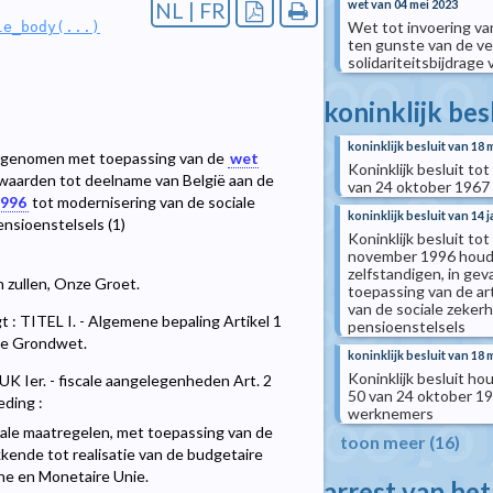
wet van 04 mei 2023
NL | FR
Wet tot invoering va
le_body(...)
ten gunste van de ve
solidariteitsbijdrage
koninklijk bes
koninklijk besluit van 18 
en genomen met toepassing van de
wet
Koninklijk besluit tot 
rwaarden tot deelname van België aan de
van 24 oktober 1967
1996
tot modernisering van de sociale
koninklijk besluit van 14 
ensioenstelsels (1)
Koninklijk besluit tot
november 1996 houde
zelfstandigen, in gev
n zullen, Onze Groet.
toepassing van de ar
van de sociale zekerh
 TITEL I. - Algemene bepaling Artikel 1
pensioenstelsels
 de Grondwet.
koninklijk besluit van 18 
Koninklijk besluit hou
UK Ier. - fiscale aangelegenheden Art. 2
50 van 24 oktober 19
eding :
werknemers
cale maatregelen, met toepassing van de
toon meer (16)
kende tot realisatie van de budgetaire
he en Monetaire Unie.
arrest van he