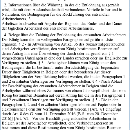
2. Informationen über die Währung, in der die Entlohnung ausgezahlt
wird, die mit dem Auslandsaufenthalt verbundenen Vorteile in bar und in
Naturalien, die Bedingungen für die Rückführung des entsandten
Arbeitnehmers, 3.
Arbeitszeitnachweise mit Angabe des Beginns, des Endes und der Dauer
der täglichen Arbeitszeit des entsandten Arbeitnehmers,
4. Belege über die Zahlung der Entlohnung des entsandten Arbeitnehmers.
Der König kann die im vorliegenden Paragraphen aufgeführte Liste
ergänzen. § 2 - In Abweichung von Artikel 36 des Sozialstrafgesetzbuches
sind Arbeitgeber verpflichtet, den vom König bestimmten Beamten auf
deren Antrag hin eine Übersetzung der durch oder aufgrund von § 1
vorgesehenen Unterlagen in eine der Landessprachen oder ins Englische zur
Verfügung zu stellen. § 3 - Arbeitgeber können vom König unter den
Bedingungen, die Er bestimmt, unter Berücksichtigung der begrenzten
Dauer ihrer Tätigkeiten in Belgien oder der besonderen Art dieser
Tätigkeiten von der Verpflichtung befreit werden, die in den Paragraphen 1
und 2 erwähnten Unterlagen zur Verfügung zu stellen. § 4 - Nach Ablauf
der Beschäftigung der entsandten Arbeitnehmer in Belgien sind die
Arbeitgeber während eines Zeitraums von einem Jahr verpflichtet, den vom
König bestimmten Beamten auf deren Antrag hin die in den Paragraphen 1
und 2 erwähnten Unterlagen zur Verfügung zu stellen. § 5 - Die in den
Paragraphen 1, 2 und 4 erwähnten Unterlagen können auf Papier oder in
elektronischer Form zur Verfügung gestellt werden.] [Art. 7/1 eingefügt
durch Art. 8 des G. vom 11. Dezember 2016 (B.S. vom 20. Dezember
2016)] [Art. 7/2 - Vor der Beschäftigung entsandter Arbeitnehmer in
Belgien ist der Arbeitgeber verpflichtet, eine Verbindungsperson zu
bestimmen und diese Bestimmung den vom König bestimmten Beamten