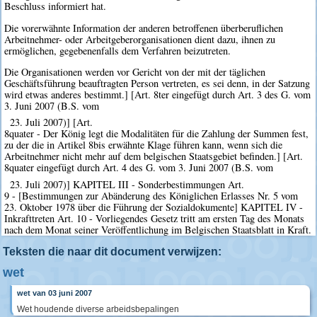
Beschluss informiert hat.
Die vorerwähnte Information der anderen betroffenen überberuflichen
Arbeitnehmer- oder Arbeitgeberorganisationen dient dazu, ihnen zu
ermöglichen, gegebenenfalls dem Verfahren beizutreten.
Die Organisationen werden vor Gericht von der mit der täglichen
Geschäftsführung beauftragten Person vertreten, es sei denn, in der Satzung
wird etwas anderes bestimmt.] [Art. 8ter eingefügt durch Art. 3 des G. vom
3. Juni 2007 (B.S. vom
23. Juli 2007)] [Art.
8quater - Der König legt die Modalitäten für die Zahlung der Summen fest,
zu der die in Artikel 8bis erwähnte Klage führen kann, wenn sich die
Arbeitnehmer nicht mehr auf dem belgischen Staatsgebiet befinden.] [Art.
8quater eingefügt durch Art. 4 des G. vom 3. Juni 2007 (B.S. vom
23. Juli 2007)] KAPITEL III - Sonderbestimmungen Art.
9 - [Bestimmungen zur Abänderung des Königlichen Erlasses Nr. 5 vom
23. Oktober 1978 über die Führung der Sozialdokumente] KAPITEL IV -
Inkrafttreten Art. 10 - Vorliegendes Gesetz tritt am ersten Tag des Monats
nach dem Monat seiner Veröffentlichung im Belgischen Staatsblatt in Kraft.
Teksten die naar dit document verwijzen:
wet
wet van 03 juni 2007
Wet houdende diverse arbeidsbepalingen