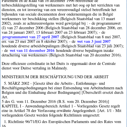
Parlement en de Raad van 16 december 1996 betreffende de
terbeschikkingstelling van werknemers met het oog op het verrichten van
diensten, en tot invoering van een vereenvoudigd stelsel betreffende het
bijhouden van sociale documenten door ondernemingen die in België
werknemers ter beschikking stellen (Belgisch Staatsblad van 13 maart
2002), zoals ze achtereenvolgens werd gewijzigd bij : - de programmawet
(I) van 27 december 2006 (Belgisch Staatsblad van 28 december 2006, err.
van 24 januari 2007, 13 februari 2007 en 23 februari 2007); - de
programmawet van 27 april 2007
(Belgisch Staatsblad van 8 mei 2007,
wet van 3 juni 2007
err. van 23 mei 2007 en 8 oktober 2007); - de
houdende diverse arbeidsbepalingen (Belgisch Staatsblad van 23 juli 2007);
wet van 11 december 2016
- de
houdende diverse bepalingen inzake
detachering van werknemers (Belgisch Staatsblad van 20 december 2016).
Deze officieuze coördinatie in het Duits is opgemaakt door de Centrale
dienst voor Duitse vertaling in Malmedy.
MINISTERIUM DER BESCHÄFTIGUNG UND DER ARBEIT
5. MÄRZ 2002 - [Gesetz über die Arbeits-, Entlohnungs- und
Beschäftigungsbedingungen bei einer Entsendung von Arbeitnehmern nach
Belgien und die Einhaltung dieser Bedingungen] [Überschrift ersetzt durch
Art.
5 des G. vom 11. Dezember 2016 (B.S. vom 20. Dezember 2016)]
KAPITEL I - Anwendungsbereich Artikel 1 - Vorliegendes Gesetz regelt
eine in Artikel 78 der Verfassung erwähnte Angelegenheit. [Art. 1/1 - Mit
vorliegendem Gesetz werden folgende Richtlinien umgesetzt:
1. Richtlinie 96/71/EG des Europäischen Parlaments und des Rates vom
16.