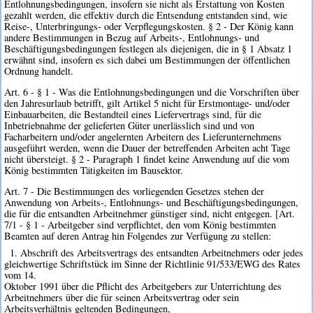
Entlohnungsbedingungen, insofern sie nicht als Erstattung von Kosten
gezahlt werden, die effektiv durch die Entsendung entstanden sind, wie
Reise-, Unterbringungs- oder Verpflegungskosten. § 2 - Der König kann
andere Bestimmungen in Bezug auf Arbeits-, Entlohnungs- und
Beschäftigungsbedingungen festlegen als diejenigen, die in § 1 Absatz 1
erwähnt sind, insofern es sich dabei um Bestimmungen der öffentlichen
Ordnung handelt.
Art. 6 - § 1 - Was die Entlohnungsbedingungen und die Vorschriften über
den Jahresurlaub betrifft, gilt Artikel 5 nicht für Erstmontage- und/oder
Einbauarbeiten, die Bestandteil eines Liefervertrags sind, für die
Inbetriebnahme der gelieferten Güter unerlässlich sind und von
Facharbeitern und/oder angelernten Arbeitern des Lieferunternehmens
ausgeführt werden, wenn die Dauer der betreffenden Arbeiten acht Tage
nicht übersteigt. § 2 - Paragraph 1 findet keine Anwendung auf die vom
König bestimmten Tätigkeiten im Bausektor.
Art. 7 - Die Bestimmungen des vorliegenden Gesetzes stehen der
Anwendung von Arbeits-, Entlohnungs- und Beschäftigungsbedingungen,
die für die entsandten Arbeitnehmer günstiger sind, nicht entgegen. [Art.
7/1 - § 1 - Arbeitgeber sind verpflichtet, den vom König bestimmten
Beamten auf deren Antrag hin Folgendes zur Verfügung zu stellen:
1. Abschrift des Arbeitsvertrags des entsandten Arbeitnehmers oder jedes
gleichwertige Schriftstück im Sinne der Richtlinie 91/533/EWG des Rates
vom 14.
Oktober 1991 über die Pflicht des Arbeitgebers zur Unterrichtung des
Arbeitnehmers über die für seinen Arbeitsvertrag oder sein
Arbeitsverhältnis geltenden Bedingungen,