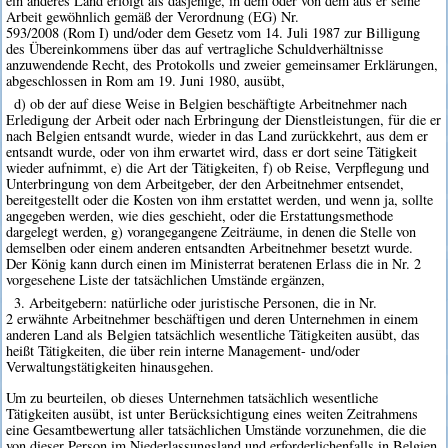
ein anderes Land erfolgt als dasjenige, in dem oder von dem aus er seine
Arbeit gewöhnlich gemäß der Verordnung (EG) Nr.
593/2008 (Rom I) und/oder dem Gesetz vom 14. Juli 1987 zur Billigung
des Übereinkommens über das auf vertragliche Schuldverhältnisse
anzuwendende Recht, des Protokolls und zweier gemeinsamer Erklärungen,
abgeschlossen in Rom am 19. Juni 1980, ausübt,
d) ob der auf diese Weise in Belgien beschäftigte Arbeitnehmer nach
Erledigung der Arbeit oder nach Erbringung der Dienstleistungen, für die er
nach Belgien entsandt wurde, wieder in das Land zurückkehrt, aus dem er
entsandt wurde, oder von ihm erwartet wird, dass er dort seine Tätigkeit
wieder aufnimmt, e) die Art der Tätigkeiten, f) ob Reise, Verpflegung und
Unterbringung von dem Arbeitgeber, der den Arbeitnehmer entsendet,
bereitgestellt oder die Kosten von ihm erstattet werden, und wenn ja, sollte
angegeben werden, wie dies geschieht, oder die Erstattungsmethode
dargelegt werden, g) vorangegangene Zeiträume, in denen die Stelle von
demselben oder einem anderen entsandten Arbeitnehmer besetzt wurde.
Der König kann durch einen im Ministerrat beratenen Erlass die in Nr. 2
vorgesehene Liste der tatsächlichen Umstände ergänzen,
3. Arbeitgebern: natürliche oder juristische Personen, die in Nr.
2 erwähnte Arbeitnehmer beschäftigen und deren Unternehmen in einem
anderen Land als Belgien tatsächlich wesentliche Tätigkeiten ausübt, das
heißt Tätigkeiten, die über rein interne Management- und/oder
Verwaltungstätigkeiten hinausgehen.
Um zu beurteilen, ob dieses Unternehmen tatsächlich wesentliche
Tätigkeiten ausübt, ist unter Berücksichtigung eines weiten Zeitrahmens
eine Gesamtbewertung aller tatsächlichen Umstände vorzunehmen, die die
von dieser Person im Niederlassungsland und erforderlichenfalls in Belgien