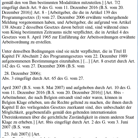
gemäß den von Ihm bestimmten Modalitäten mitzuteilen.] [Art. 7/2
eingefügt durch Art. 9 des G. vom 11. Dezember 2016 (B.S. vom 20.
Dezember 2016)] Art. 8 - [Arbeitgeber, die die in Artikel 139 des
Programmgesetzes (I) vom 27. Dezember 2006 erwähnte vorhergehende
Meldung vorgenommen haben, und Arbeitgeber, die aufgrund von Artikel
138 Absatz 2 desselben Gesetzes davon befreit sind, sind während eines
vom König bestimmten Zeitraums nicht verpflichtet, die in Artikel 4 des
Gesetzes vom 8. April 1965 zur Einführung der Arbeitsordnungen erwähnte
Arbeitsordnung zu erstellen.
Unter denselben Bedingungen sind sie nicht verpflichtet, die in Titel II
Kapitel IV Abschnitt 2 des Programmgesetzes vom 22. Dezember 1989
aufgenommenen Bestimmungen einzuhalten.] [...] [Art. 8 ersetzt durch Art.
142 des G. vom 27. Dezember 2006 (B.S. vom
28. Dezember 2006);
Abs. 3 eingefügt durch Art. 65 des G. vom 27.
April 2007 (B.S. vom 8. Mai 2007) und aufgehoben durch Art. 10 des G.
vom 11. Dezember 2016 (B.S. vom 20. Dezember 2016)] [Art. 8bis -
Arbeitnehmer, die nach Belgien entsandt sind oder waren, können in
Belgien Klage erheben, um die Rechte geltend zu machen, die ihnen durch
Kapitel II des vorliegenden Gesetzes zuerkannt sind, dies unbeschadet der
Möglichkeit, gegebenenfalls gemäß den geltenden internationalen
Übereinkommen über die gerichtliche Zuständigkeit in einem anderen Staat
Klage zu erheben.] [Art. 8bis eingefügt durch Art. 2 des G. vom 3. Juni
2007 (B.S. vom
23. Juli 2007)] [Art.