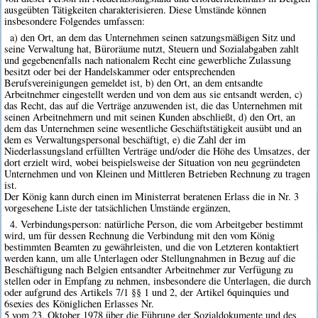
ausgeübten Tätigkeiten charakterisieren. Diese Umstände können
insbesondere Folgendes umfassen:
a) den Ort, an dem das Unternehmen seinen satzungsmäßigen Sitz und
seine Verwaltung hat, Büroräume nutzt, Steuern und Sozialabgaben zahlt
und gegebenenfalls nach nationalem Recht eine gewerbliche Zulassung
besitzt oder bei der Handelskammer oder entsprechenden
Berufsvereinigungen gemeldet ist, b) den Ort, an dem entsandte
Arbeitnehmer eingestellt werden und von dem aus sie entsandt werden, c)
das Recht, das auf die Verträge anzuwenden ist, die das Unternehmen mit
seinen Arbeitnehmern und mit seinen Kunden abschließt, d) den Ort, an
dem das Unternehmen seine wesentliche Geschäftstätigkeit ausübt und an
dem es Verwaltungspersonal beschäftigt, e) die Zahl der im
Niederlassungsland erfüllten Verträge und/oder die Höhe des Umsatzes, der
dort erzielt wird, wobei beispielsweise der Situation von neu gegründeten
Unternehmen und von Kleinen und Mittleren Betrieben Rechnung zu tragen
ist.
Der König kann durch einen im Ministerrat beratenen Erlass die in Nr. 3
vorgesehene Liste der tatsächlichen Umstände ergänzen,
4. Verbindungsperson: natürliche Person, die vom Arbeitgeber bestimmt
wird, um für dessen Rechnung die Verbindung mit den vom König
bestimmten Beamten zu gewährleisten, und die von Letzteren kontaktiert
werden kann, um alle Unterlagen oder Stellungnahmen in Bezug auf die
Beschäftigung nach Belgien entsandter Arbeitnehmer zur Verfügung zu
stellen oder in Empfang zu nehmen, insbesondere die Unterlagen, die durch
oder aufgrund des Artikels 7/1 §§ 1 und 2, der Artikel 6quinquies und
6sexies des Königlichen Erlasses Nr.
5 vom 23. Oktober 1978 über die Führung der Sozialdokumente und des