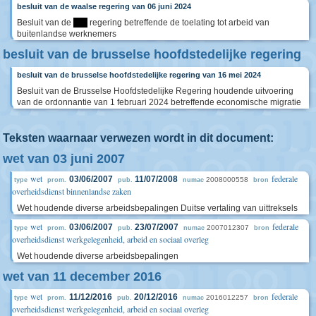
besluit van de waalse regering van 06 juni 2024
Besluit van de
****
regering betreffende de toelating tot arbeid van
buitenlandse werknemers
besluit van de brusselse hoofdstedelijke regering
besluit van de brusselse hoofdstedelijke regering van 16 mei 2024
Besluit van de Brusselse Hoofdstedelijke Regering houdende uitvoering
van de ordonnantie van 1 februari 2024 betreffende economische migratie
Teksten waarnaar verwezen wordt in dit document:
wet van 03 juni 2007
wet
federale
03/06/2007
11/07/2008
2008000558
type
prom.
pub.
numac
bron
overheidsdienst binnenlandse zaken
Wet houdende diverse arbeidsbepalingen Duitse vertaling van uittreksels
wet
federale
03/06/2007
23/07/2007
2007012307
type
prom.
pub.
numac
bron
overheidsdienst werkgelegenheid, arbeid en sociaal overleg
Wet houdende diverse arbeidsbepalingen
wet van 11 december 2016
wet
federale
11/12/2016
20/12/2016
2016012257
type
prom.
pub.
numac
bron
overheidsdienst werkgelegenheid, arbeid en sociaal overleg