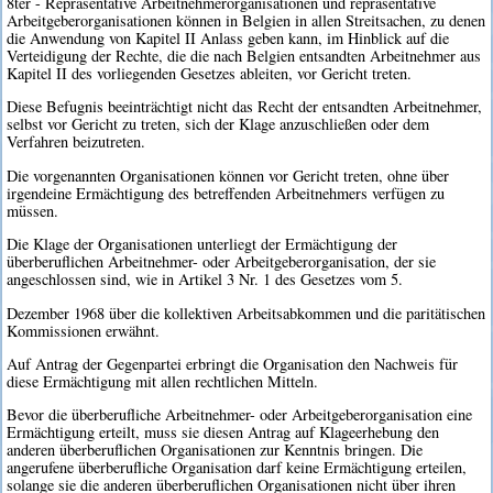
8ter - Repräsentative Arbeitnehmerorganisationen und repräsentative
Arbeitgeberorganisationen können in Belgien in allen Streitsachen, zu denen
die Anwendung von Kapitel II Anlass geben kann, im Hinblick auf die
Verteidigung der Rechte, die die nach Belgien entsandten Arbeitnehmer aus
Kapitel II des vorliegenden Gesetzes ableiten, vor Gericht treten.
Diese Befugnis beeinträchtigt nicht das Recht der entsandten Arbeitnehmer,
selbst vor Gericht zu treten, sich der Klage anzuschließen oder dem
Verfahren beizutreten.
Die vorgenannten Organisationen können vor Gericht treten, ohne über
irgendeine Ermächtigung des betreffenden Arbeitnehmers verfügen zu
müssen.
Die Klage der Organisationen unterliegt der Ermächtigung der
überberuflichen Arbeitnehmer- oder Arbeitgeberorganisation, der sie
angeschlossen sind, wie in Artikel 3 Nr. 1 des Gesetzes vom 5.
Dezember 1968 über die kollektiven Arbeitsabkommen und die paritätischen
Kommissionen erwähnt.
Auf Antrag der Gegenpartei erbringt die Organisation den Nachweis für
diese Ermächtigung mit allen rechtlichen Mitteln.
Bevor die überberufliche Arbeitnehmer- oder Arbeitgeberorganisation eine
Ermächtigung erteilt, muss sie diesen Antrag auf Klageerhebung den
anderen überberuflichen Organisationen zur Kenntnis bringen. Die
angerufene überberufliche Organisation darf keine Ermächtigung erteilen,
solange sie die anderen überberuflichen Organisationen nicht über ihren