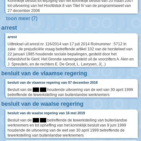
Koninklijk besluit tot wijziging van het koninklijk besluit van 20 maart 2007
tot uitvoering van het Hoofdstuk 8 van Titel IV van de programmawet van
27 december 2006
toon meer (7)
arrest
arrest
Uittreksel uit arrest nr. 116/2014 van 17 juli 2014 Rolnummer : 5712 In
zake : de prejudiciële vraag betreffende artikel 102 van de herstelwet van
22 januari 1985 houdende sociale bepalingen, gesteld door het
Arbeidshof te Gent. Het Grondw samengesteld uit de voorzitters A. Alen en
J. Spreutels, en de rechters E. De Groot, L. Lavrysen, J(...)
besluit van de vlaamse regering
besluit van de vlaamse regering van 07 december 2018
Besluit van de
****
****
houdende uitvoering van de wet van 30 april 1999
betreffende de tewerkstelling van buitenlandse werknemers
besluit van de waalse regering
besluit van de waalse regering van 16 mei 2019
Besluit van de
****
****
betreffende de tewerkstelling van buitenlandse
werknemers en tot opheffing van het koninklijk besluit van 9 juni 1999
houdende de uitvoering van de wet van 30 april 1999 betreffende de
tewerkstelling van buitenlandse werknemers