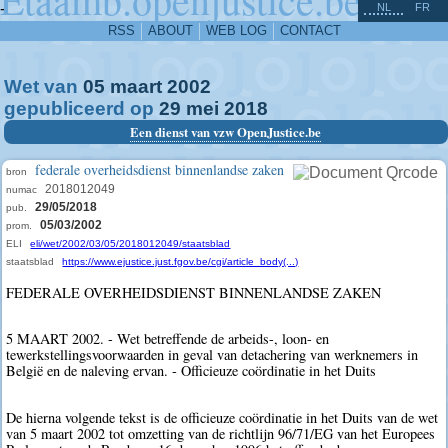
^
-
NL
FR
RSS
ABOUT
WEB LOG
CONTACT
Wet van
05
maart
2002
gepubliceerd op
29
mei
2018
Een dienst van vzw OpenJustice.be
federale overheidsdienst binnenlandse zaken
bron
2018012049
numac
29/05/2018
pub.
05/03/2002
prom.
ELI
eli/wet/2002/03/05/2018012049/staatsblad
staatsblad
https://www.ejustice.just.fgov.be/cgi/article_body(...)
FEDERALE OVERHEIDSDIENST BINNENLANDSE ZAKEN
5 MAART 2002. - Wet betreffende de arbeids-, loon- en
tewerkstellingsvoorwaarden in geval van detachering van werknemers in
België en de naleving ervan. - Officieuze coördinatie in het Duits
De hierna volgende tekst is de officieuze coördinatie in het Duits van de wet
van 5 maart 2002 tot omzetting van de richtlijn 96/71/EG van het Europees