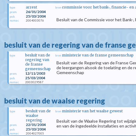
arrest
commissie voor het bank-, financie- en
type
bron
26/01/2004
prom.
25/03/2004
pub.
Besluit van de Commissie voor het Bank-, 
2004003076
numac
besluit van de regering van de franse 
besluit van de
ministerie van de franse gemeenschap
type
bron
regering van
Besluit van de Regering van de Franse Ge
de franse
de leergangen alsook de toelating en de 
gemeenschap
Gemeenschap
12/11/2003
prom.
25/03/2004
pub.
2003029587
numac
besluit van de waalse regering
besluit van de
ministerie van het waalse gewest
type
bron
waalse
regering
Besluit van de Waalse Regering tot wijzigi
22/01/2004
prom.
en van de ingedeelde installaties en activi
25/03/2004
pub.
2004027005
numac