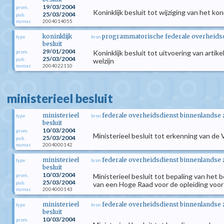
19/03/2004
prom.
Koninklijk besluit tot wijziging van het k
25/03/2004
pub.
2004014055
numac
koninklijk
programmatorische federale overheidsdi
type
bron
besluit
29/01/2004
Koninklijk besluit tot uitvoering van art
prom.
25/03/2004
pub.
welzijn
2004022110
numac
ministerieel besluit
ministerieel
federale overheidsdienst binnenlandse
type
bron
besluit
10/03/2004
prom.
Ministerieel besluit tot erkenning van d
25/03/2004
pub.
2004000142
numac
ministerieel
federale overheidsdienst binnenlandse
type
bron
besluit
10/03/2004
Ministerieel besluit tot bepaling van het 
prom.
25/03/2004
pub.
van een Hoge Raad voor de opleiding voo
2004000143
numac
ministerieel
federale overheidsdienst binnenlandse
type
bron
besluit
10/03/2004
prom.