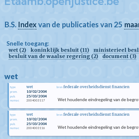
Etaamb.openjustice.be
B.S.
Index
van de publicaties van 25
maa
Snelle toegang:
wet (2)
koninklijk besluit (11)
ministerieel beslu
besluit van de waalse regering (2)
document (3)
wet
wet
federale overheidsdienst financien
type
bron
10/02/2004
prom.
25/03/2004
pub.
Wet houdende eindregeling van de begroti
2004003117
numac
wet
federale overheidsdienst financien
type
bron
10/02/2004
prom.
25/03/2004
pub.
Wet houdende eindregeling van de begroti
2004003116
numac