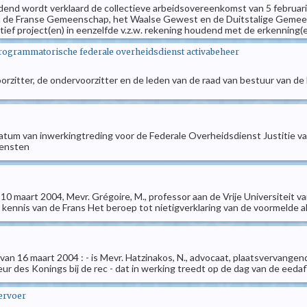
ndend wordt verklaard de collectieve arbeidsovereenkomst van 5 februari
an de Franse Gemeenschap, het Waalse Gewest en de Duitstalige Gemeen
ctief project(en) in eenzelfde v.z.w. rekening houdend met de erkenning(e
programmatorische federale overheidsdienst activabeheer
oorzitter, de ondervoorzitter en de leden van de raad van bestuur van d
 datum van inwerkingtreding voor de Federale Overheidsdienst Justitie va
iensten
n 10 maart 2004, Mevr. Grégoire, M., professor aan de Vrije Universiteit v
ennis van de Frans Het beroep tot nietigverklaring van de voormelde akte
n van 16 maart 2004 : - is Mevr. Hatzinakos, N., advocaat, plaatsvervang
des Konings bij de rec - dat in werking treedt op de dag van de eedafleg
vervoer