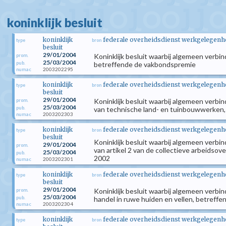
koninklijk besluit
koninklijk
federale overheidsdienst werkgelegenhei
type
bron
besluit
29/01/2004
Koninklijk besluit waarbij algemeen verbin
prom.
25/03/2004
pub.
betreffende de vakbondspremie
2003202295
numac
koninklijk
federale overheidsdienst werkgelegenhei
type
bron
besluit
29/01/2004
Koninklijk besluit waarbij algemeen verb
prom.
25/03/2004
pub.
van technische land- en tuinbouwwerken,
2003202303
numac
koninklijk
federale overheidsdienst werkgelegenhei
type
bron
besluit
Koninklijk besluit waarbij algemeen verbin
29/01/2004
prom.
van artikel 2 van de collectieve arbeids
25/03/2004
pub.
2002
2003202301
numac
koninklijk
federale overheidsdienst werkgelegenhei
type
bron
besluit
29/01/2004
Koninklijk besluit waarbij algemeen verbi
prom.
25/03/2004
pub.
handel in ruwe huiden en vellen, betreff
2003202304
numac
koninklijk
federale overheidsdienst werkgelegenhei
type
bron