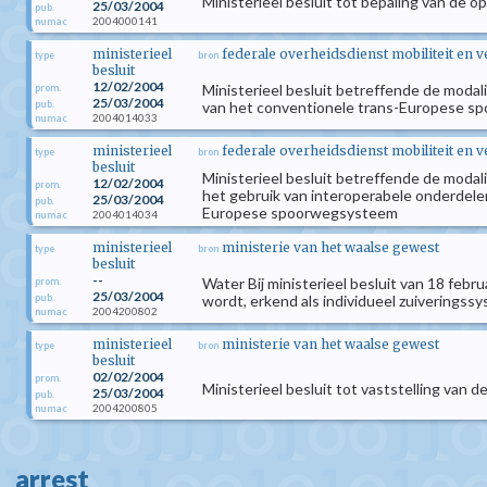
Ministerieel besluit tot bepaling van de
25/03/2004
pub.
2004000141
numac
ministerieel
federale overheidsdienst mobiliteit en 
type
bron
besluit
12/02/2004
Ministerieel besluit betreffende de moda
prom.
25/03/2004
pub.
van het conventionele trans-Europese 
2004014033
numac
ministerieel
federale overheidsdienst mobiliteit en 
type
bron
besluit
Ministerieel besluit betreffende de modal
12/02/2004
prom.
het gebruik van interoperabele onderdele
25/03/2004
pub.
Europese spoorwegsysteem
2004014034
numac
ministerieel
ministerie van het waalse gewest
type
bron
besluit
--
Water Bij ministerieel besluit van 18 fe
prom.
25/03/2004
pub.
wordt, erkend als individueel zuiveringss
2004200802
numac
ministerieel
ministerie van het waalse gewest
type
bron
besluit
02/02/2004
prom.
Ministerieel besluit tot vaststelling van 
25/03/2004
pub.
2004200805
numac
arrest