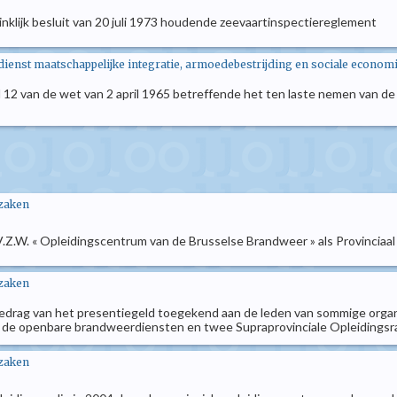
oninklijk besluit van 20 juli 1973 houdende zeevaartinspectiereglement
enst maatschappelijke integratie, armoedebestrijding en sociale econom
ikel 12 van de wet van 2 april 1965 betreffende het ten laste nemen van 
 zaken
e V.Z.W. « Opleidingscentrum van de Brusselse Brandweer » als Provinci
 zaken
bedrag van het presentiegeld toegekend aan de leden van sommige organen, 
r de openbare brandweerdiensten en twee Supraprovinciale Opleiding
 zaken