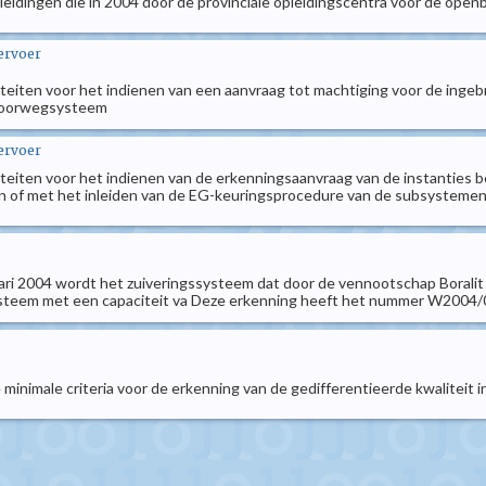
 opleidingen die in 2004 door de provinciale opleidingscentra voor de o
vervoer
liteiten voor het indienen van een aanvraag tot machtiging voor de inge
spoorwegsysteem
vervoer
iteiten voor het indienen van de erkenningsaanvraag van de instanties b
n of met het inleiden van de EG-keuringsprocedure van de subsystemen in
bruari 2004 wordt het zuiveringssysteem dat door de vennootschap Bora
ysteem met een capaciteit va Deze erkenning heeft het nummer W2004/09/01
de minimale criteria voor de erkenning van de gedifferentieerde kwaliteit 