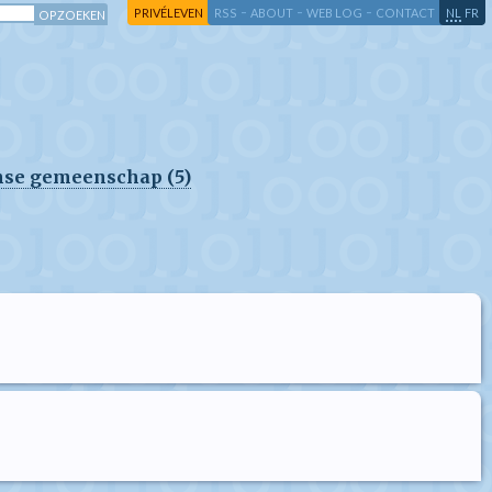
-
-
-
-
PRIVÉLEVEN
RSS
ABOUT
WEB LOG
CONTACT
NL
FR
anse gemeenschap (5)