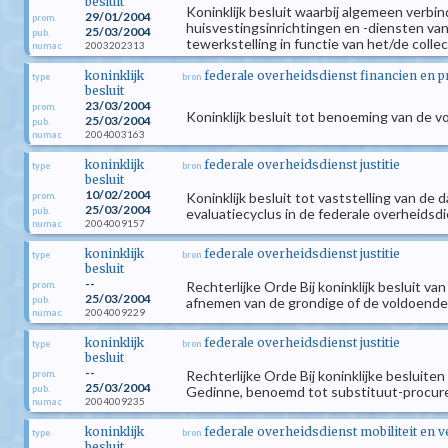
besluit
Koninklijk besluit waarbij algemeen verbi
29/01/2004
prom.
huisvestingsinrichtingen en -diensten v
25/03/2004
pub.
tewerkstelling in functie van het/de colle
2003202313
numac
koninklijk
federale overheidsdienst financien en 
type
bron
besluit
23/03/2004
prom.
Koninklijk besluit tot benoeming van de v
25/03/2004
pub.
2004003163
numac
koninklijk
federale overheidsdienst justitie
type
bron
besluit
10/02/2004
Koninklijk besluit tot vaststelling van de
prom.
25/03/2004
pub.
evaluatiecyclus in de federale overheidsd
2004009157
numac
koninklijk
federale overheidsdienst justitie
type
bron
besluit
--
Rechterlijke Orde Bij koninklijk besluit va
prom.
25/03/2004
pub.
afnemen van de grondige of de voldoende k
2004009229
numac
koninklijk
federale overheidsdienst justitie
type
bron
besluit
--
Rechterlijke Orde Bij koninklijke besluite
prom.
25/03/2004
pub.
Gedinne, benoemd tot substituut-procureur 
2004009235
numac
koninklijk
federale overheidsdienst mobiliteit en 
type
bron
besluit