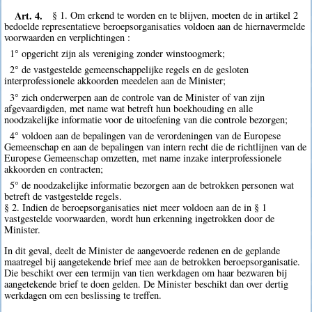
Art. 4.
§ 1. Om erkend te worden en te blijven, moeten de in artikel 2
bedoelde representatieve beroepsorganisaties voldoen aan de hiernavermelde
voorwaarden en verplichtingen :
1° opgericht zijn als vereniging zonder winstoogmerk;
2° de vastgestelde gemeenschappelijke regels en de gesloten
interprofessionele akkoorden meedelen aan de Minister;
3° zich onderwerpen aan de controle van de Minister of van zijn
afgevaardigden, met name wat betreft hun boekhouding en alle
noodzakelijke informatie voor de uitoefening van die controle bezorgen;
4° voldoen aan de bepalingen van de verordeningen van de Europese
Gemeenschap en aan de bepalingen van intern recht die de richtlijnen van de
Europese Gemeenschap omzetten, met name inzake interprofessionele
akkoorden en contracten;
5° de noodzakelijke informatie bezorgen aan de betrokken personen wat
betreft de vastgestelde regels.
§ 2. Indien de beroepsorganisaties niet meer voldoen aan de in § 1
vastgestelde voorwaarden, wordt hun erkenning ingetrokken door de
Minister.
In dit geval, deelt de Minister de aangevoerde redenen en de geplande
maatregel bij aangetekende brief mee aan de betrokken beroepsorganisatie.
Die beschikt over een termijn van tien werkdagen om haar bezwaren bij
aangetekende brief te doen gelden. De Minister beschikt dan over dertig
werkdagen om een beslissing te treffen.