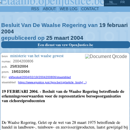
^
-
NL
FR
RSS
ABOUT
WEB LOG
CONTACT
Besluit Van De Waalse Regering van
19
februari
2004
gepubliceerd op
25
maart
2004
Een dienst van vzw OpenJustice.be
ministerie van het waalse gewest
bron
2004200806
numac
25/03/2004
pub.
19/02/2004
prom.
ELI
eli/besluit/2004/02/19/2004200806/staatsblad
staatsblad
https://www.ejustice.just.fgov.be/cgi/article_body(...)
19 FEBRUARI 2004. - Besluit van de Waalse Regering betreffende de
erkenningsvoorwaarden voor de representatieve beroepsorganisaties
van cichoreiproducenten
De Waalse Regering, Gelet op de wet van 28 maart 1975 betreffende de
handel in landbouw-, tuinbouw- en zeevisserijproducten, laatst gewijzigd bij