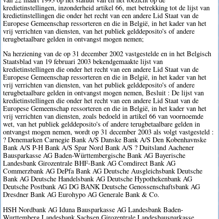
kredietinstellingen, inzonderheid artikel 66, met betrekking tot de lijst van
kredietinstellingen die onder het recht van een andere Lid Staat van de
Europese Gemeenschap ressorteren en die in België, in het kader van het
vrij verrichten van diensten, van het publiek gelddeposito's of andere
terugbetaalbare gelden in ontvangst mogen nemen;
Na herziening van de op 31 december 2002 vastgestelde en in het Belgisch
Staatsblad van 19 februari 2003 bekendgemaakte lijst van
kredietinstellingen die onder het recht van een andere Lid Staat van de
Europese Gemeenschap ressorteren en die in België, in het kader van het
vrij verrichten van diensten, van het publiek gelddeposito's of andere
terugbetaalbare gelden in ontvangst mogen nemen, Besluit : De lijst van
kredietinstellingen die onder het recht van een andere Lid Staat van de
Europese Gemeenschap ressorteren en die in België, in het kader van het
vrij verrichten van diensten, zoals bedoeld in artikel 66 van voornoemde
wet, van het publiek gelddeposito's of andere terugbetaalbare gelden in
ontvangst mogen nemen, wordt op 31 december 2003 als volgt vastgesteld :
? Denemarken Carnegie Bank A/S Danske Bank A/S Den Kobenhavnske
Bank A/S P-H Bank A/S Spar Nord Bank A/S ? Duitsland Aachener
Bausparkasse AG Baden-Württembergische Bank AG Bayerische
Landesbank Girozentrale BHF-Bank AG Comdirect Bank AG
Commerzbank AG DePfa Bank AG Deutsche Ausgleichsbank Deutsche
Bank AG Deutsche Handelsbank AG Deutsche Hypothekenbank AG
Deutsche Postbank AG DG BANK Deutsche Genossenschaftsbank AG
Dresdner Bank AG Eurohypo AG Generale Bank & Co.
HSH Nordbank AG Iduna Bausparkasse AG Landesbank Baden-
Wurttemberg Landesbank Sachsen Girozentrale Landesbausparkasse