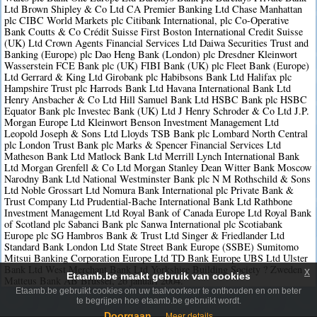
Ltd Brown Shipley & Co Ltd CA Premier Banking Ltd Chase Manhattan
plc CIBC World Markets plc Citibank International, plc Co-Operative
Bank Coutts & Co Crédit Suisse First Boston International Credit Suisse
(UK) Ltd Crown Agents Financial Services Ltd Daiwa Securities Trust and
Banking (Europe) plc Dao Heng Bank (London) plc Dresdner Kleinwort
Wasserstein FCE Bank plc (UK) FIBI Bank (UK) plc Fleet Bank (Europe)
Ltd Gerrard & King Ltd Girobank plc Habibsons Bank Ltd Halifax plc
Hampshire Trust plc Harrods Bank Ltd Havana International Bank Ltd
Henry Ansbacher & Co Ltd Hill Samuel Bank Ltd HSBC Bank plc HSBC
Equator Bank plc Investec Bank (UK) Ltd J Henry Schroder & Co Ltd J.P.
Morgan Europe Ltd Kleinwort Benson Investment Management Ltd
Leopold Joseph & Sons Ltd Lloyds TSB Bank plc Lombard North Central
plc London Trust Bank plc Marks & Spencer Financial Services Ltd
Matheson Bank Ltd Matlock Bank Ltd Merrill Lynch International Bank
Ltd Morgan Grenfell & Co Ltd Morgan Stanley Dean Witter Bank Moscow
Narodny Bank Ltd National Westminster Bank plc N M Rothschild & Sons
Ltd Noble Grossart Ltd Nomura Bank International plc Private Bank &
Trust Company Ltd Prudential-Bache International Bank Ltd Rathbone
Investment Management Ltd Royal Bank of Canada Europe Ltd Royal Bank
of Scotland plc Sabanci Bank plc Sanwa International plc Scotiabank
Europe plc SG Hambros Bank & Trust Ltd Singer & Friedlander Ltd
Standard Bank London Ltd State Street Bank Europe (SSBE) Sumitomo
Mitsui Banking Corporation Europe Ltd TD Bank Europe UBS Ltd Ulster
Bank Ltd West Merchant Bank Ltd Yorkshire Building Society ? Zweden
x
Etaamb.be maakt gebruik van cookies
Matteus Bank AB Brussel, 26 januari 2004.
Etaamb.be gebruikt cookies om uw taalvoorkeur te onthouden en om beter
te begrijpen hoe etaamb.be gebruikt wordt.
Doorgaan
Meer details