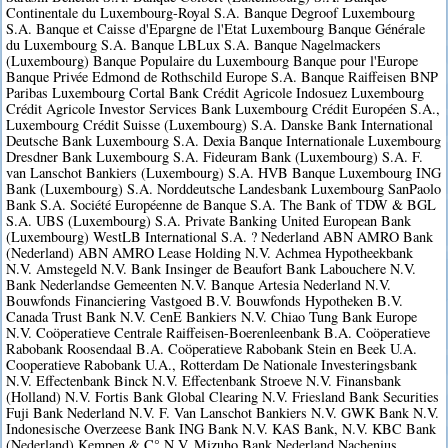
Continentale du Luxembourg-Royal S.A. Banque Degroof Luxembourg
S.A. Banque et Caisse d'Epargne de l'Etat Luxembourg Banque Générale
du Luxembourg S.A. Banque LBLux S.A. Banque Nagelmackers
(Luxembourg) Banque Populaire du Luxembourg Banque pour l'Europe
Banque Privée Edmond de Rothschild Europe S.A. Banque Raiffeisen BNP
Paribas Luxembourg Cortal Bank Crédit Agricole Indosuez Luxembourg
Crédit Agricole Investor Services Bank Luxembourg Crédit Européen S.A.,
Luxembourg Crédit Suisse (Luxembourg) S.A. Danske Bank International
Deutsche Bank Luxembourg S.A. Dexia Banque Internationale Luxembourg
Dresdner Bank Luxembourg S.A. Fideuram Bank (Luxembourg) S.A. F.
van Lanschot Bankiers (Luxembourg) S.A. HVB Banque Luxembourg ING
Bank (Luxembourg) S.A. Norddeutsche Landesbank Luxembourg SanPaolo
Bank S.A. Société Européenne de Banque S.A. The Bank of TDW & BGL
S.A. UBS (Luxembourg) S.A. Private Banking United European Bank
(Luxembourg) WestLB International S.A. ? Nederland ABN AMRO Bank
(Nederland) ABN AMRO Lease Holding N.V. Achmea Hypotheekbank
N.V. Amstegeld N.V. Bank Insinger de Beaufort Bank Labouchere N.V.
Bank Nederlandse Gemeenten N.V. Banque Artesia Nederland N.V.
Bouwfonds Financiering Vastgoed B.V. Bouwfonds Hypotheken B.V.
Canada Trust Bank N.V. CenE Bankiers N.V. Chiao Tung Bank Europe
N.V. Coöperatieve Centrale Raiffeisen-Boerenleenbank B.A. Coöperatieve
Rabobank Roosendaal B.A. Coöperatieve Rabobank Stein en Beek U.A.
Cooperatieve Rabobank U.A., Rotterdam De Nationale Investeringsbank
N.V. Effectenbank Binck N.V. Effectenbank Stroeve N.V. Finansbank
(Holland) N.V. Fortis Bank Global Clearing N.V. Friesland Bank Securities
Fuji Bank Nederland N.V. F. Van Lanschot Bankiers N.V. GWK Bank N.V.
Indonesische Overzeese Bank ING Bank N.V. KAS Bank, N.V. KBC Bank
(Nederland) Kempen & C° N.V. Mizuho Bank Nederland Nachenius,