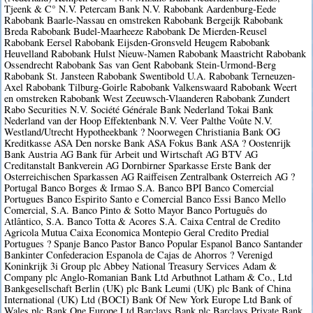
Tjeenk & C° N.V. Petercam Bank N.V. Rabobank Aardenburg-Eede
Rabobank Baarle-Nassau en omstreken Rabobank Bergeijk Rabobank
Breda Rabobank Budel-Maarheeze Rabobank De Mierden-Reusel
Rabobank Eersel Rabobank Eijsden-Gronsveld Heugem Rabobank
Heuvelland Rabobank Hulst Nieuw-Namen Rabobank Maastricht Rabobank
Ossendrecht Rabobank Sas van Gent Rabobank Stein-Urmond-Berg
Rabobank St. Jansteen Rabobank Swentibold U.A. Rabobank Terneuzen-
Axel Rabobank Tilburg-Goirle Rabobank Valkenswaard Rabobank Weert
en omstreken Rabobank West Zeeuwsch-Vlaanderen Rabobank Zundert
Rabo Securities N.V. Société Générale Bank Nederland Tokai Bank
Nederland van der Hoop Effektenbank N.V. Veer Palthe Voûte N.V.
Westland/Utrecht Hypotheekbank ? Noorwegen Christiania Bank OG
Kreditkasse ASA Den norske Bank ASA Fokus Bank ASA ? Oostenrijk
Bank Austria AG Bank für Arbeit und Wirtschaft AG BTV AG
Creditanstalt Bankverein AG Dornbirner Sparkasse Erste Bank der
Osterreichischen Sparkassen AG Raiffeisen Zentralbank Osterreich AG ?
Portugal Banco Borges & Irmao S.A. Banco BPI Banco Comercial
Portugues Banco Espirito Santo e Comercial Banco Essi Banco Mello
Comercial, S.A. Banco Pinto & Sotto Mayor Banco Português do
Atlântico, S.A. Banco Totta & Acores S.A. Caixa Central de Credito
Agricola Mutua Caixa Economica Montepio Geral Credito Predial
Portugues ? Spanje Banco Pastor Banco Popular Espanol Banco Santander
Bankinter Confederacion Espanola de Cajas de Ahorros ? Verenigd
Koninkrijk 3i Group plc Abbey National Treasury Services Adam &
Company plc Anglo-Romanian Bank Ltd Arbuthnot Latham & Co., Ltd
Bankgesellschaft Berlin (UK) plc Bank Leumi (UK) plc Bank of China
International (UK) Ltd (BOCI) Bank Of New York Europe Ltd Bank of
Wales plc Bank One Europe Ltd Barclays Bank plc Barclays Private Bank