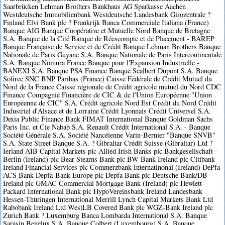
Saarbrücken Lehman Brothers Bankhaus AG Sparkasse Aachen
Westdeutsche Immobilienbank Westdeutsche Landesbank Girozentrale ?
Finland Elvi Bank plc ? Frankrijk Banca Commerciale Italiana (France)
Banque AIG Banque Coopérative et Mutuelle Nord Banque de Bretagne
S.A. Banque de la Cité Banque de Réescompte et de Placement - BAREP
Banque Française de Service et de Crédit Banque Lehman Brothers Banque
Nationale de Paris Guyane S.A. Banque Nationale de Paris Intercontinentale
S.A. Banque Nomura France Banque pour l'Expansion Industrielle -
BANEXI S.A. Banque PSA Finance Banque Scalbert Dupont S.A. Banque
Sofirec SNC BNP Paribas (France) Caisse Fédérale de Crédit Mutuel du
Nord de la France Caisse régionale de Crédit agricole mutuel du Nord CDC
Finance Compagnie Financière de CIC & de l'Union Européenne "Union
Européenne de CIC" S.A. Crédit agricole Nord Est Credit du Nord Crédit
Industriel d'Alsace et de Lorraine Crédit Lyonnais Crédit Universel S.A.
Dexia Public Finance Bank FIMAT International Banque Goldman Sachs
Paris Inc. et Cie Nabab S.A. Renault Crédit International S.A. - Banque
Société Générale S.A. Société Nancéienne Varin-Bernier "Banque SNVB"
S.A. State Street Banque S.A. ? Gibraltar Crédit Suisse (Gibraltar) Ltd ?
Ierland AIB Capital Markets plc Allied Irish Banks plc Bankgesellschaft -
Berlin (Ireland) plc Bear Stearns Bank plc BW Bank Ireland plc Citibank
Ireland Financial Services plc Commerzbank Internatinonal (Ireland) DePfa
ACS Bank Depfa-Bank Europe plc Depfa Bank plc Deutsche Bank/DB
Ireland plc GMAC Commercial Mortgage Bank (Ireland) plc Hewlett-
Packard International Bank plc HypoVereinsbank Ireland Landesbank
Hessen-Thüringen International Merrill Lynch Capital Markets Bank Ltd
Rabobank Ireland Ltd WestLB Covered Bank plc WGZ-Bank Ireland plc
Zurich Bank ? Luxemburg Banca Lombarda International S.A. Banque
Sarasin Benelux S.A. Banque Colbert (Luxembourg) S.A. Banque