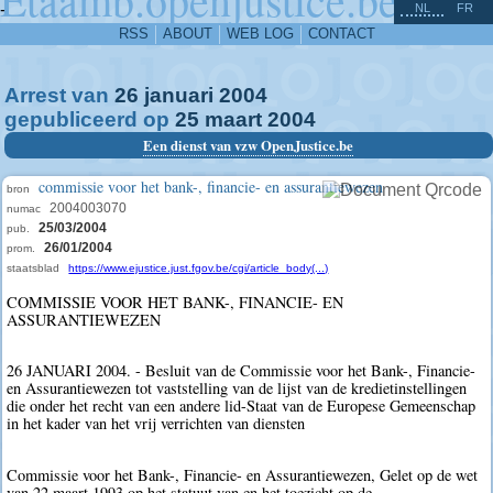
^
-
NL
FR
RSS
ABOUT
WEB LOG
CONTACT
Arrest van
26
januari
2004
gepubliceerd op
25
maart
2004
Een dienst van vzw OpenJustice.be
commissie voor het bank-, financie- en assurantiewezen
bron
2004003070
numac
25/03/2004
pub.
26/01/2004
prom.
staatsblad
https://www.ejustice.just.fgov.be/cgi/article_body(...)
COMMISSIE VOOR HET BANK-, FINANCIE- EN
ASSURANTIEWEZEN
26 JANUARI 2004. - Besluit van de Commissie voor het Bank-, Financie-
en Assurantiewezen tot vaststelling van de lijst van de kredietinstellingen
die onder het recht van een andere lid-Staat van de Europese Gemeenschap
in het kader van het vrij verrichten van diensten
Commissie voor het Bank-, Financie- en Assurantiewezen, Gelet op de wet
van 22 maart 1993 op het statuut van en het toezicht op de