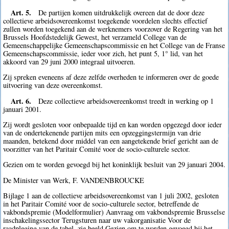
Art. 5.
De partijen komen uitdrukkelijk overeen dat de door deze
collectieve arbeidsovereenkomst toegekende voordelen slechts effectief
zullen worden toegekend aan de werknemers voorzover de Regering van het
Brussels Hoofdstedelijk Gewest, het verzameld College van de
Gemeenschappelijke Gemeenschapscommissie en het College van de Franse
Gemeenschapscommissie, ieder voor zich, het punt 5, 1° lid, van het
akkoord van 29 juni 2000 integraal uitvoeren.
Zij spreken eveneens af deze zelfde overheden te informeren over de goede
uitvoering van deze overeenkomst.
Art. 6.
Deze collectieve arbeidsovereenkomst treedt in werking op 1
januari 2001.
Zij wordt gesloten voor onbepaalde tijd en kan worden opgezegd door ieder
van de ondertekenende partijen mits een opzeggingstermijn van drie
maanden, betekend door middel van een aangetekende brief gericht aan de
voorzitter van het Paritair Comité voor de socio-culturele sector.
Gezien om te worden gevoegd bij het koninklijk besluit van 29 januari 2004.
De Minister van Werk, F. VANDENBROUCKE
Bijlage 1 aan de collectieve arbeidsovereenkomst van 1 juli 2002, gesloten
in het Paritair Comité voor de socio-culturele sector, betreffende de
vakbondspremie (Modelformulier) Aanvraag om vakbondspremie Brusselse
inschakelingssector Terugsturen naar uw vakorganisatie Voor de
raadpleging van de tabel, zie beeld Gezien om te worden gevoegd bij het