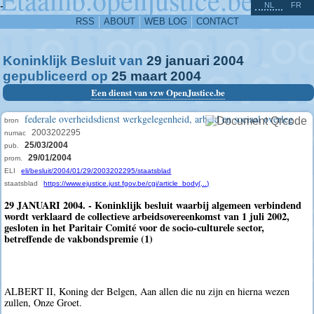
^
-
NL
FR
RSS
ABOUT
WEB LOG
CONTACT
Koninklijk Besluit van
29
januari
2004
gepubliceerd op
25
maart
2004
Een dienst van vzw OpenJustice.be
federale overheidsdienst werkgelegenheid, arbeid en sociaal overleg
bron
2003202295
numac
25/03/2004
pub.
29/01/2004
prom.
ELI
eli/besluit/2004/01/29/2003202295/staatsblad
staatsblad
https://www.ejustice.just.fgov.be/cgi/article_body(...)
29 JANUARI 2004. - Koninklijk besluit waarbij algemeen verbindend
wordt verklaard de collectieve arbeidsovereenkomst van 1 juli 2002,
gesloten in het Paritair Comité voor de socio-culturele sector,
betreffende de vakbondspremie (1)
ALBERT II, Koning der Belgen, Aan allen die nu zijn en hierna wezen
zullen, Onze Groet.