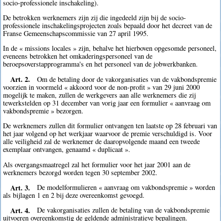
socio-professionele inschakeling).
De betrokken werknemers zijn zij die ingedeeld zijn bij de socio-
professionele inschakelingsprojecten zoals bepaald door het decreet van de
Franse Gemeenschapscommissie van 27 april 1995.
In de « missions locales » zijn, behalve het hierboven opgesomde personeel,
eveneens betrokken het omkaderingspersoneel van de
beroepsoverstapprogramma's en het personeel van de jobwerkbanken.
Art. 2.
Om de betaling door de vakorganisaties van de vakbondspremie
voorzien in voormeld « akkoord voor de non-profit » van 29 juni 2000
mogelijk te maken, zullen de werkgevers aan alle werknemers die zij
tewerkstelden op 31 december van vorig jaar een formulier « aanvraag om
vakbondspremie » bezorgen.
De werknemers zullen dit formulier ontvangen ten laatste op 28 februari van
het jaar volgend op het werkjaar waarvoor de premie verschuldigd is. Voor
alle veiligheid zal de werknemer de daaropvolgende maand een tweede
exemplaar ontvangen, genaamd « duplicaat ».
Als overgangsmaatregel zal het formulier voor het jaar 2001 aan de
werknemers bezorgd worden tegen 30 september 2002.
Art. 3.
De modelformulieren « aanvraag om vakbondspremie » worden
als bijlagen 1 en 2 bij deze overeenkomst gevoegd.
Art. 4.
De vakorganisaties zullen de betaling van de vakbondspremie
uitvoeren overeenkomstig de geldende administratieve bepalingen.