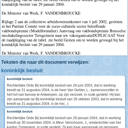
koninklijk besluit van 29 januari 2004.
De Minister van Werk, F. VANDENBROUCKE
Bijlage 2 aan de collectieve arbeidsovereenkomst van 1 juli 2002, gesloten
in het Paritair Comité voor de socio-culturele sector betreffende
vakbondspremie (Modelformulier) Aanvraag om vakbondspremie Brusselse
inschakelingssector Terugsturen naar uw vakorganisatieDUPLICAAT Voor
de raadpleging van de tabel, zie beeld Gezien om te worden gevoegd bij het
koninklijk besluit van 29 januari 2004.
De Minister van Werk, F. VANDENBROUCKE
Teksten die naar dit document verwijzen:
koninklijk besluit
koninklijk besluit
Rechterlijke Orde Bij koninklijk besluit van 26 juni 2003, dat in werking
treedt op 31 augustus 2004, is de heer Van Gelder, L., kamervoorzitter in
het hof van beroep te Antwerpen, op zijn verzoek, in ruste gesteld. Hij kan
zijn aanspraak op Bij koninklijk besluit van 30 oktober 2003, dat in werking
treedt op 31 augustus 2004, is de he(...)
koninklijk besluit
Rechterlijke Orde Bij koninklijk besluit van 29 januari 2004, dat in werking
treedt op 30 november 2004, is Mevr. Verschoore, J., vrederechter van het
kanton Zomergem, in ruste gesteld. Zij kan haar aanspraak op pensioen