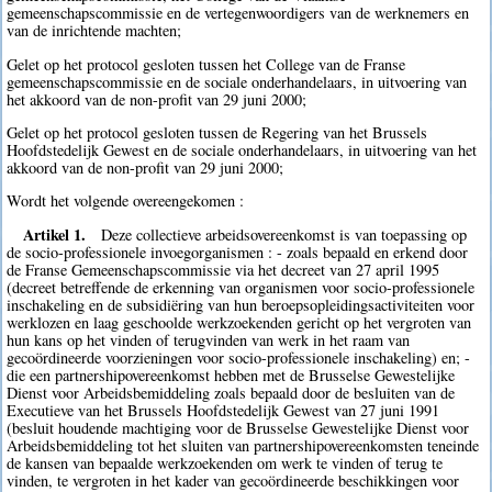
gemeenschapscommissie en de vertegenwoordigers van de werknemers en
van de inrichtende machten;
Gelet op het protocol gesloten tussen het College van de Franse
gemeenschapscommissie en de sociale onderhandelaars, in uitvoering van
het akkoord van de non-profit van 29 juni 2000;
Gelet op het protocol gesloten tussen de Regering van het Brussels
Hoofdstedelijk Gewest en de sociale onderhandelaars, in uitvoering van het
akkoord van de non-profit van 29 juni 2000;
Wordt het volgende overeengekomen :
Artikel 1.
Deze collectieve arbeidsovereenkomst is van toepassing op
de socio-professionele invoegorganismen : - zoals bepaald en erkend door
de Franse Gemeenschapscommissie via het decreet van 27 april 1995
(decreet betreffende de erkenning van organismen voor socio-professionele
inschakeling en de subsidiëring van hun beroepsopleidingsactiviteiten voor
werklozen en laag geschoolde werkzoekenden gericht op het vergroten van
hun kans op het vinden of terugvinden van werk in het raam van
gecoördineerde voorzieningen voor socio-professionele inschakeling) en; -
die een partnershipovereenkomst hebben met de Brusselse Gewestelijke
Dienst voor Arbeidsbemiddeling zoals bepaald door de besluiten van de
Executieve van het Brussels Hoofdstedelijk Gewest van 27 juni 1991
(besluit houdende machtiging voor de Brusselse Gewestelijke Dienst voor
Arbeidsbemiddeling tot het sluiten van partnershipovereenkomsten teneinde
de kansen van bepaalde werkzoekenden om werk te vinden of terug te
vinden, te vergroten in het kader van gecoördineerde beschikkingen voor