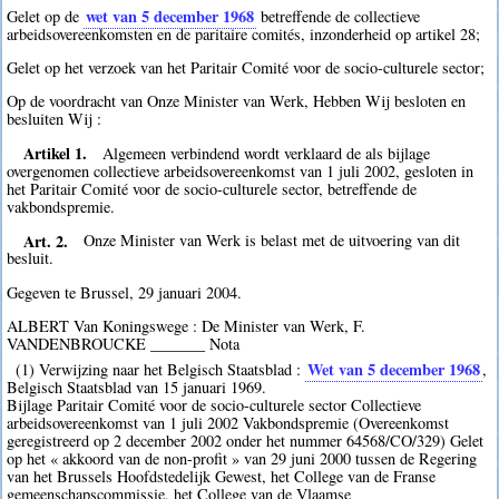
wet van 5 december 1968
Gelet op de
betreffende de collectieve
arbeidsovereenkomsten en de paritaire comités, inzonderheid op artikel 28;
Gelet op het verzoek van het Paritair Comité voor de socio-culturele sector;
Op de voordracht van Onze Minister van Werk, Hebben Wij besloten en
besluiten Wij :
Artikel 1.
Algemeen verbindend wordt verklaard de als bijlage
overgenomen collectieve arbeidsovereenkomst van 1 juli 2002, gesloten in
het Paritair Comité voor de socio-culturele sector, betreffende de
vakbondspremie.
Art. 2.
Onze Minister van Werk is belast met de uitvoering van dit
besluit.
Gegeven te Brussel, 29 januari 2004.
ALBERT Van Koningswege : De Minister van Werk, F.
VANDENBROUCKE _______ Nota
Wet van 5 december 1968
(1) Verwijzing naar het Belgisch Staatsblad :
,
Belgisch Staatsblad van 15 januari 1969.
Bijlage Paritair Comité voor de socio-culturele sector Collectieve
arbeidsovereenkomst van 1 juli 2002 Vakbondspremie (Overeenkomst
geregistreerd op 2 december 2002 onder het nummer 64568/CO/329) Gelet
op het « akkoord van de non-profit » van 29 juni 2000 tussen de Regering
van het Brussels Hoofdstedelijk Gewest, het College van de Franse
gemeenschapscommissie, het College van de Vlaamse