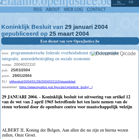
^
-
NL
FR
RSS
ABOUT
WEB LOG
CONTACT
Koninklijk Besluit van
29
januari
2004
gepubliceerd op
25
maart
2004
Een dienst van vzw OpenJustice.be
programmatorische federale overheidsdienst maatschappelijke
bron
integratie, armoedebestrijding en sociale economie
2004022110
numac
25/03/2004
pub.
29/01/2004
prom.
ELI
eli/besluit/2004/01/29/2004022110/staatsblad
staatsblad
https://www.ejustice.just.fgov.be/cgi/article_body(...)
29 JANUARI 2004. - Koninklijk besluit tot uitvoering van artikel 12
van de wet van 2 april 1965 betreffende het ten laste nemen van de
steun verleend door de openbare centra voor maatschappelijk welzijn
ALBERT II, Koning der Belgen, Aan allen die nu zijn en hierna wezen
zullen, Onze Groet.