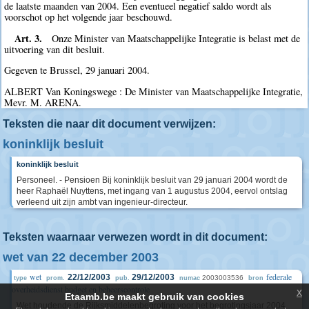
de laatste maanden van 2004. Een eventueel negatief saldo wordt als
voorschot op het volgende jaar beschouwd.
Art. 3.
Onze Minister van Maatschappelijke Integratie is belast met de
uitvoering van dit besluit.
Gegeven te Brussel, 29 januari 2004.
ALBERT Van Koningswege : De Minister van Maatschappelijke Integratie,
Mevr. M. ARENA.
Teksten die naar dit document verwijzen:
koninklijk besluit
koninklijk besluit
Personeel. - Pensioen Bij koninklijk besluit van 29 januari 2004 wordt de
heer Raphaël Nuyttens, met ingang van 1 augustus 2004, eervol ontslag
verleend uit zijn ambt van ingenieur-directeur.
Teksten waarnaar verwezen wordt in dit document:
wet van 22 december 2003
wet
federale
22/12/2003
29/12/2003
2003003536
type
prom.
pub.
numac
bron
overheidsdienst budget en beheerscontrole
x
Etaamb.be maakt gebruik van cookies
Wet houdende de Rijksmiddelenbegroting voor het begrotingsjaar 2004