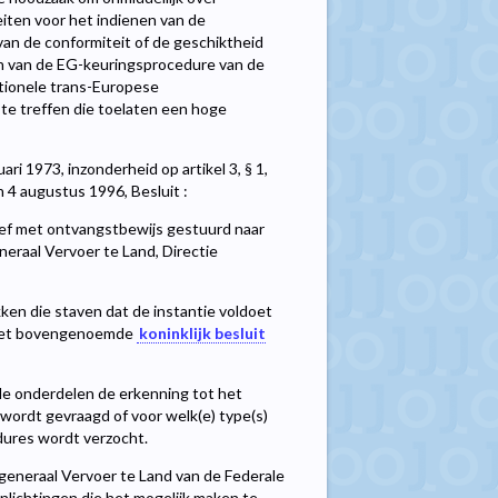
eiten voor het indienen van de
van de conformiteit of de geschiktheid
en van de EG-keuringsprocedure van de
ntionele trans-Europese
te treffen die toelaten een hoge
i 1973, inzonderheid op artikel 3, § 1,
 4 augustus 1996, Besluit :
ef met ontvangstbewijs gestuurd naar
neraal Vervoer te Land, Directie
en die staven dat de instantie voldoet
an het bovengenoemde
koninklijk besluit
le onderdelen de erkenning tot het
wordt gevraagd of voor welk(e) type(s)
ures wordt verzocht.
generaal Vervoer te Land van de Federale
inlichtingen die het mogelijk maken te