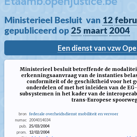
Etaamb.openjustice.be
Ministerieel Besluit  van 
12
febru
gepubliceerd op 
25
maart
2004
Een dienst van vzw Ope
Ministerieel besluit betreffende de modalite
erkenningsaanvraag van de instanties belas
conformiteit of de geschiktheid voor het 
onderdelen of met het inleiden van de EG
subsystemen in het kader van de interoperabi
trans-Europese spoorwe
bron
federale overheidsdienst mobiliteit en vervoer
numac
2004014034
pub.
25/03/2004
prom.
12/02/2004