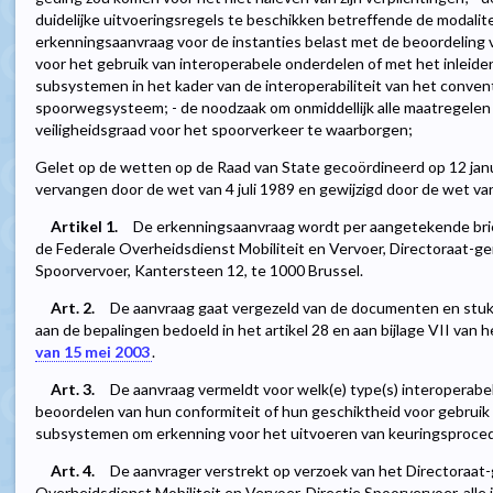
duidelijke uitvoeringsregels te beschikken betreffende de modalit
erkenningsaanvraag voor de instanties belast met de beoordeling 
voor het gebruik van interoperabele onderdelen of met het inleid
subsystemen in het kader van de interoperabiliteit van het conve
spoorwegsysteem; - de noodzaak om onmiddellijk alle maatregelen 
veiligheidsgraad voor het spoorverkeer te waarborgen;
Gelet op de wetten op de Raad van State gecoördineerd op 12 januar
vervangen door de wet van 4 juli 1989 en gewijzigd door de wet van
Artikel 1.
De erkenningsaanvraag wordt per aangetekende bri
de Federale Overheidsdienst Mobiliteit en Vervoer, Directoraat-ge
Spoorvervoer, Kantersteen 12, te 1000 Brussel.
Art. 2.
De aanvraag gaat vergezeld van de documenten en stukk
aan de bepalingen bedoeld in het artikel 28 en aan bijlage VII v
van 15 mei 2003
.
Art. 3.
De aanvraag vermeldt voor welk(e) type(s) interoperabe
beoordelen van hun conformiteit of hun geschiktheid voor gebruik 
subsystemen om erkenning voor het uitvoeren van keuringsproced
Art. 4.
De aanvrager verstrekt op verzoek van het Directoraat-
Overheidsdienst Mobiliteit en Vervoer, Directie Spoorvervoer, alle 