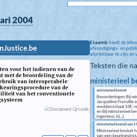
ari
2004
Etaamb
biedt de inho
nJustice.be
afkondigings- en publ
afprintbaar te zijn, en 
Teksten die n
iten voor het indienen van de
t met de beoordeling van de
ministerieel b
gebruik van interoperabele
-keuringsprocedure van de
ministerieel besluit
liteit van het conventionele
Bevorderingen Bij min
gsysteem
Jacqueline Fronville 
weddenschaal 10F, re
en Bij ministerieel b
ingenieur, b(...)
ministerieel besluit van 1
Ministerieel besluit
van een keuringsinsta