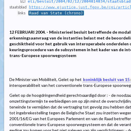
ELI
eli/besluit/2004/02/12/2004014034/staatsblad
staatsblad
https://www.ejustice.just.fgov.be/cgi/artic
links
Raad van State (chrono)
12 FEBRUARI 2004. - Ministerieel besluit betreffende de modal
erkenningsaanvraag van de instanties belast met de beoordeli
geschiktheid voor het gebruik van interoperabele onderdelen o
keuringsprocedure van de subsystemen in het kader van de int
trans-Europese spoorwegsysteem
De Minister van Mobiliteit, Gelet op het
koninklijk besluit van 15
interoperabiliteit van het conventionele trans-Europese spoorweg
Gelet op de hoogdringendheid gerechtvaardigd door : - de noodza
omzettingstermijn te eerbiedigen om op zijn minst de overschrijdi
teneinde te vermijden dat de vertraging tot gevolg zou hebben d
tot ingebrekestelling tegen de Belgische Staat zou inzetten wegens
2001/16/EG van het Europees Parlement en van de Raad betreffend
conventionele trans-Europese spoorwegsysteem en dat de verantwo
geding zou komen voor het niet naleven van zijn verplichtingen; - 