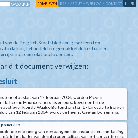
-
-
-
-
PRIVÉLEVEN
RSS
ABOUT
WEB LOG
CONTACT
NL
FR
ud van de Belgisch Staatsblad aan gesorteerd op
icatiedatum, behandeld om gemakkelijk leesbaar en
verrijkt met een relationele context.
aar dit document verwijzen:
esluit
isterieel besluit van 12 februari 2004, worden Mevr. ir.
en de heer ir. Maurice Cnop, ingenieurs, bevorderd in de
spectievelijk bij de Waalse Buitendiensten 1 - Directie te Bergen
esluit van 12 februari 2004, wordt de heer ir. Gaëtan Borremans,
7 januari 2005
 houdende erkenning van een aangemelde instantie en aanduiding
ntie in het kader van de interoperabiliteit van het conventionele