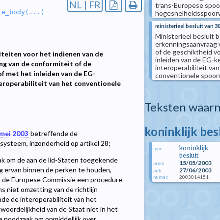
NL | FR
trans-Europese spoo
le_body(...)
hogesnelheidsspoo
ministerieel besluit van 3
Ministerieel besluit 
erkenningsaanvraag v
of de geschiktheid v
iteiten voor het indienen van de
inleiden van de EG-k
ng van de conformiteit of de
interoperabiliteit 
f met het inleiden van de EG-
conventionele spoo
eroperabiliteit van het conventionele
Teksten waarn
koninklijk bes
 mei 2003
betreffende de
systeem, inzonderheid op artikel 28;
koninklijk
type
besluit
ak om de aan de lid-Staten toegekende
15/05/2003
prom.
ng ervan binnen de perken te houden,
27/06/2003
pub.
2003014151
numac
at de Europese Commissie een procedure
 niet omzetting van de richtlijn
e de interoperabiliteit van het
ordelijkheid van de Staat niet in het
de noodzaak om onmiddellijk over