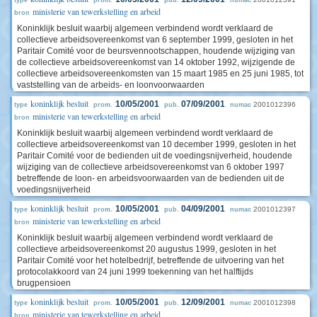
type
prom.
pub.
numac
ministerie van tewerkstelling en arbeid
bron
Koninklijk besluit waarbij algemeen verbindend wordt verklaard de
collectieve arbeidsovereenkomst van 6 september 1999, gesloten in het
Paritair Comité voor de beursvennootschappen, houdende wijziging van
de collectieve arbeidsovereenkomst van 14 oktober 1992, wijzigende de
collectieve arbeidsovereenkomsten van 15 maart 1985 en 25 juni 1985, tot
vaststelling van de arbeids- en loonvoorwaarden
koninklijk besluit
10/05/2001
07/09/2001
2001012396
type
prom.
pub.
numac
ministerie van tewerkstelling en arbeid
bron
Koninklijk besluit waarbij algemeen verbindend wordt verklaard de
collectieve arbeidsovereenkomst van 10 december 1999, gesloten in het
Paritair Comité voor de bedienden uit de voedingsnijverheid, houdende
wijziging van de collectieve arbeidsovereenkomst van 6 oktober 1997
betreffende de loon- en arbeidsvoorwaarden van de bedienden uit de
voedingsnijverheid
koninklijk besluit
10/05/2001
04/09/2001
2001012397
type
prom.
pub.
numac
ministerie van tewerkstelling en arbeid
bron
Koninklijk besluit waarbij algemeen verbindend wordt verklaard de
collectieve arbeidsovereenkomst 20 augustus 1999, gesloten in het
Paritair Comité voor het hotelbedrijf, betreffende de uitvoering van het
protocolakkoord van 24 juni 1999 toekenning van het halftijds
brugpensioen
koninklijk besluit
10/05/2001
12/09/2001
2001012398
type
prom.
pub.
numac
ministerie van tewerkstelling en arbeid
bron