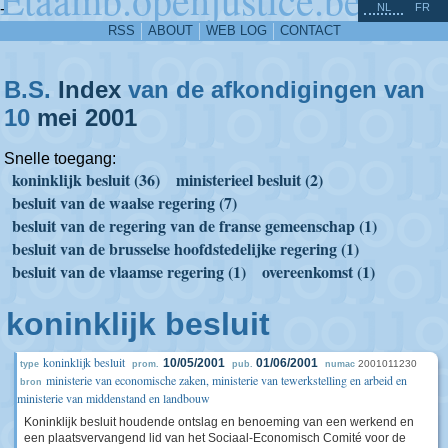
^
-
NL
FR
RSS
ABOUT
WEB LOG
CONTACT
B.S.
Index
van de afkondigingen van
10
mei
2001
Snelle toegang:
koninklijk besluit (36)
ministerieel besluit (2)
besluit van de waalse regering (7)
besluit van de regering van de franse gemeenschap (1)
besluit van de brusselse hoofdstedelijke regering (1)
besluit van de vlaamse regering (1)
overeenkomst (1)
koninklijk besluit
koninklijk besluit
10/05/2001
01/06/2001
2001011230
type
prom.
pub.
numac
ministerie van economische zaken, ministerie van tewerkstelling en arbeid en
bron
ministerie van middenstand en landbouw
Koninklijk besluit houdende ontslag en benoeming van een werkend en
een plaatsvervangend lid van het Sociaal-Economisch Comité voor de