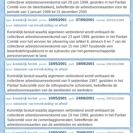
collectieve arbeidsovereenkomst van 29 juni 1999, gesloten in het Paritair
Comité voor de steenbakkerij, betreffende de arbeidsvoorwaarden voor de
periode van 1 januari 1999 tot 31 december 2000
koninklijk besluit
10/05/2001
07/09/2001
2001012388
type
prom.
pub.
numac
ministerie van tewerkstelling en arbeid
bron
Koninklijk besluit waarbij algemeen verbindend wordt verklaard de
collectieve arbeidsovereenkomst van 23 april 1999, gesloten in het Paritair
Comité voor het vervoer, ter uitvoering van artikel 8, alinea's 6 en 7 van de
collectieve arbeidsovereenkomst van 15 mei 1997 houdende een
tewerkstellingsakkoord in de subsector van het gemeenschappelijk
personenvervoer te land
koninklijk besluit
10/05/2001
19/09/2001
2001012389
type
prom.
pub.
numac
ministerie van tewerkstelling en arbeid
bron
Koninklijk besluit waarbij algemeen verbindend wordt verklaard de
collectieve arbeidsovereenkomst van 9 september 1997, gesloten in het
Paritair Subcomité voor de orthopedische schoeisels, betreffende de
arbeidsvoorwaarden van de werklieden en werksters
koninklijk besluit
10/05/2001
24/08/2001
2001012390
type
prom.
pub.
numac
ministerie van tewerkstelling en arbeid
bron
Koninklijk besluit waarbij algemeen verbindend wordt verklaard de
collectieve arbeidsovereenkomst van 19 mei 1999, gesloten in het Paritair
Subcomité voor de cementagglomeraten, betreffende de
arbeidsvoorwaarden van de werklieden en werksters
koninklijk besluit
10/05/2001
25/08/2001
2001012394