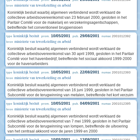
type
prom.
pub.
numac
ministerie van tewerkstelling en arbeid
bron
Koninklijk besluit waarbij algemeen verbindend wordt verklaard de
collectieve arbeidsovereenkomst van 23 februari 2000, gesloten in het
Paritair Comité voor de makelarij en verzekeringsagentschappen,
betreffende het conventioneel brugpensioen
koninklijk besluit
10/05/2001
29/08/2001
2001012392
type
prom.
pub.
numac
ministerie van tewerkstelling en arbeid
bron
Koninklijk besluit waarbij algemeen verbindend wordt verklaard de
collectieve arbeidsovereenkomst van 30 april 1999, gesloten in het Paritair
Comité voor het havenbedrijf, betreffende het sociaal akkoord 1999-2000
voor de havenarbeiders
koninklijk besluit
10/05/2001
22/08/2001
2001012393
type
prom.
pub.
numac
ministerie van tewerkstelling en arbeid
bron
Koninklijk besluit waarbij algemeen verbindend wordt verklaard de
collectieve arbeidsovereenkomst van 16 juni 1999, gesloten in het Paritair
Subcomité voor de terugwinning van metalen, betreffende het kort verzuim
koninklijk besluit
10/05/2001
04/09/2001
2001012395
type
prom.
pub.
numac
ministerie van tewerkstelling en arbeid
bron
Koninklijk besluit waarbij algemeen verbindend wordt verklaard de
collectieve arbeidsovereenkomst van 7 mei 1999, gesloten in het Paritair
Subcomité voor de terugwinning van lompen, betreffende de uitvoering
van het centraal akkoord voor de jaren 1999 en 2000
koninklijk besluit
10/05/2001
12/09/2001
2001012391