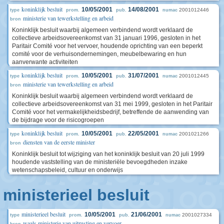
koninklijk besluit
10/05/2001
14/08/2001
2001012446
type
prom.
pub.
numac
ministerie van tewerkstelling en arbeid
bron
Koninklijk besluit waarbij algemeen verbindend wordt verklaard de
collectieve arbeidsovereenkomst van 31 januari 1996, gesloten in het
Paritair Comité voor het vervoer, houdende oprichting van een beperkt
comité voor de verhuisondernemingen, meubelbewaring en hun
aanverwante activiteiten
koninklijk besluit
10/05/2001
31/07/2001
2001012445
type
prom.
pub.
numac
ministerie van tewerkstelling en arbeid
bron
Koninklijk besluit waarbij algemeen verbindend wordt verklaard de
collectieve arbeidsovereenkomst van 31 mei 1999, gesloten in het Paritair
Comité voor het vermakelijkheidsbedrijf, betreffende de aanwending van
de bijdrage voor de risicogroepen
koninklijk besluit
10/05/2001
22/05/2001
2001021266
type
prom.
pub.
numac
diensten van de eerste minister
bron
Koninklijk besluit tot wijziging van het koninklijk besluit van 20 juli 1999
houdende vaststelling van de ministeriële bevoegdheden inzake
wetenschapsbeleid, cultuur en onderwijs
ministerieel besluit
ministerieel besluit
10/05/2001
21/06/2001
2001027334
type
prom.
pub.
numac
waals ministerie van uitrusting en vervoer