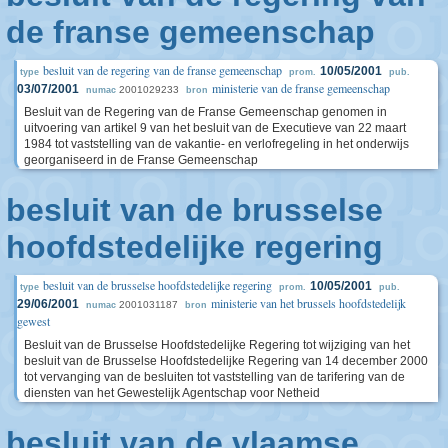
de franse gemeenschap
besluit van de regering van de franse gemeenschap
10/05/2001
type
prom.
pub.
ministerie van de franse gemeenschap
03/07/2001
2001029233
numac
bron
Besluit van de Regering van de Franse Gemeenschap genomen in
uitvoering van artikel 9 van het besluit van de Executieve van 22 maart
1984 tot vaststelling van de vakantie- en verlofregeling in het onderwijs
georganiseerd in de Franse Gemeenschap
besluit van de brusselse
hoofdstedelijke regering
besluit van de brusselse hoofdstedelijke regering
10/05/2001
type
prom.
pub.
ministerie van het brussels hoofdstedelijk
29/06/2001
2001031187
numac
bron
gewest
Besluit van de Brusselse Hoofdstedelijke Regering tot wijziging van het
besluit van de Brusselse Hoofdstedelijke Regering van 14 december 2000
tot vervanging van de besluiten tot vaststelling van de tarifering van de
diensten van het Gewestelijk Agentschap voor Netheid
besluit van de vlaamse