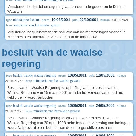
bron
Ministerieel besluit tot onteigening van onroerende goederen te Komen-
Waasten
ministerieel besluit
10/05/2001
02/10/2001
2001027526
type
prom.
pub.
numac
ministerie van het waalse gewest
bron
Ministerieel besluit betreffende reductie van de rentetoelagen voor de in
2000 besloten aanvragen van steun aan de landbouw
besluit van de waalse
regering
besluit van de waalse regering
10/05/2001
12/05/2001
type
prom.
pub.
numac
ministerie van het waalse gewest
2001027268
bron
Besluit van de Waalse Regering tot opheffing van het besluit van de
Waalse Regering van 15 maart 2001 waarbij het vervoer van dood grof
wild tijdelijk wordt verboden
besluit van de waalse regering
10/05/2001
24/05/2001
type
prom.
pub.
numac
ministerie van het waalse gewest
2001027290
bron
Besluit van de Waalse Regering tot wijziging van het besluit van de
Waalse Regering van 30 april 1998 betreffende de verlening van toelagen
voor afvalpreventie en -beheer aan de ondergeschikte besturen
besluit van de waalse regering