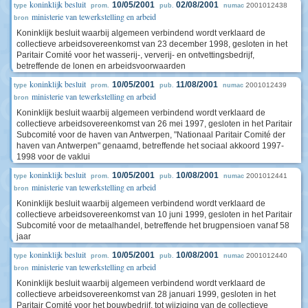
koninklijk besluit
10/05/2001
02/08/2001
2001012438
type
prom.
pub.
numac
ministerie van tewerkstelling en arbeid
bron
Koninklijk besluit waarbij algemeen verbindend wordt verklaard de
collectieve arbeidsovereenkomst van 23 december 1998, gesloten in het
Paritair Comité voor het wasserij-, ververij- en ontvettingsbedrijf,
betreffende de lonen en arbeidsvoorwaarden
koninklijk besluit
10/05/2001
11/08/2001
2001012439
type
prom.
pub.
numac
ministerie van tewerkstelling en arbeid
bron
Koninklijk besluit waarbij algemeen verbindend wordt verklaard de
collectieve arbeidsovereenkomst van 26 mei 1997, gesloten in het Paritair
Subcomité voor de haven van Antwerpen, "Nationaal Paritair Comité der
haven van Antwerpen" genaamd, betreffende het sociaal akkoord 1997-
1998 voor de vaklui
koninklijk besluit
10/05/2001
10/08/2001
2001012441
type
prom.
pub.
numac
ministerie van tewerkstelling en arbeid
bron
Koninklijk besluit waarbij algemeen verbindend wordt verklaard de
collectieve arbeidsovereenkomst van 10 juni 1999, gesloten in het Paritair
Subcomité voor de metaalhandel, betreffende het brugpensioen vanaf 58
jaar
koninklijk besluit
10/05/2001
10/08/2001
2001012440
type
prom.
pub.
numac
ministerie van tewerkstelling en arbeid
bron
Koninklijk besluit waarbij algemeen verbindend wordt verklaard de
collectieve arbeidsovereenkomst van 28 januari 1999, gesloten in het
Paritair Comité voor het bouwbedrijf, tot wijziging van de collectieve