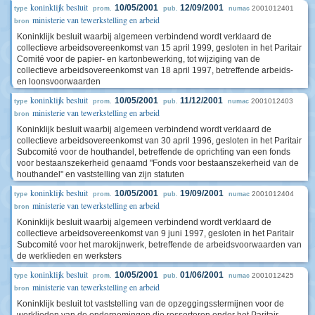
koninklijk besluit
10/05/2001
12/09/2001
2001012401
type
prom.
pub.
numac
ministerie van tewerkstelling en arbeid
bron
Koninklijk besluit waarbij algemeen verbindend wordt verklaard de
collectieve arbeidsovereenkomst van 15 april 1999, gesloten in het Paritair
Comité voor de papier- en kartonbewerking, tot wijziging van de
collectieve arbeidsovereenkomst van 18 april 1997, betreffende arbeids-
en loonsvoorwaarden
koninklijk besluit
10/05/2001
11/12/2001
2001012403
type
prom.
pub.
numac
ministerie van tewerkstelling en arbeid
bron
Koninklijk besluit waarbij algemeen verbindend wordt verklaard de
collectieve arbeidsovereenkomst van 30 april 1996, gesloten in het Paritair
Subcomité voor de houthandel, betreffende de oprichting van een fonds
voor bestaanszekerheid genaamd "Fonds voor bestaanszekerheid van de
houthandel" en vaststelling van zijn statuten
koninklijk besluit
10/05/2001
19/09/2001
2001012404
type
prom.
pub.
numac
ministerie van tewerkstelling en arbeid
bron
Koninklijk besluit waarbij algemeen verbindend wordt verklaard de
collectieve arbeidsovereenkomst van 9 juni 1997, gesloten in het Paritair
Subcomité voor het marokijnwerk, betreffende de arbeidsvoorwaarden van
de werklieden en werksters
koninklijk besluit
10/05/2001
01/06/2001
2001012425
type
prom.
pub.
numac
ministerie van tewerkstelling en arbeid
bron
Koninklijk besluit tot vaststelling van de opzeggingsstermijnen voor de