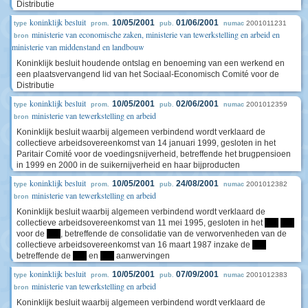
Distributie
koninklijk besluit
10/05/2001
01/06/2001
2001011231
type
prom.
pub.
numac
ministerie van economische zaken, ministerie van tewerkstelling en arbeid en
bron
ministerie van middenstand en landbouw
Koninklijk besluit houdende ontslag en benoeming van een werkend en
een plaatsvervangend lid van het Sociaal-Economisch Comité voor de
Distributie
koninklijk besluit
10/05/2001
02/06/2001
2001012359
type
prom.
pub.
numac
ministerie van tewerkstelling en arbeid
bron
Koninklijk besluit waarbij algemeen verbindend wordt verklaard de
collectieve arbeidsovereenkomst van 14 januari 1999, gesloten in het
Paritair Comité voor de voedingsnijverheid, betreffende het brugpensioen
in 1999 en 2000 in de suikernijverheid en haar bijproducten
koninklijk besluit
10/05/2001
24/08/2001
2001012382
type
prom.
pub.
numac
ministerie van tewerkstelling en arbeid
bron
Koninklijk besluit waarbij algemeen verbindend wordt verklaard de
collectieve arbeidsovereenkomst van 11 mei 1995, gesloten in het
****
****
voor de
****
, betreffende de consolidatie van de verworvenheden van de
collectieve arbeidsovereenkomst van 16 maart 1987 inzake de
****
betreffende de
****
en
****
aanwervingen
koninklijk besluit
10/05/2001
07/09/2001
2001012383
type
prom.
pub.
numac
ministerie van tewerkstelling en arbeid
bron
Koninklijk besluit waarbij algemeen verbindend wordt verklaard de