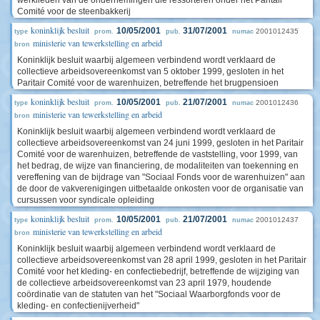
werklieden van de ondernemingen die ressorteren onder het Paritair
Comité voor de steenbakkerij
koninklijk besluit
10/05/2001
31/07/2001
2001012435
type
prom.
pub.
numac
ministerie van tewerkstelling en arbeid
bron
Koninklijk besluit waarbij algemeen verbindend wordt verklaard de
collectieve arbeidsovereenkomst van 5 oktober 1999, gesloten in het
Paritair Comité voor de warenhuizen, betreffende het brugpensioen
koninklijk besluit
10/05/2001
21/07/2001
2001012436
type
prom.
pub.
numac
ministerie van tewerkstelling en arbeid
bron
Koninklijk besluit waarbij algemeen verbindend wordt verklaard de
collectieve arbeidsovereenkomst van 24 juni 1999, gesloten in het Paritair
Comité voor de warenhuizen, betreffende de vaststelling, voor 1999, van
het bedrag, de wijze van financiering, de modaliteiten van toekenning en
vereffening van de bijdrage van "Sociaal Fonds voor de warenhuizen" aan
de door de vakverenigingen uitbetaalde onkosten voor de organisatie van
cursussen voor syndicale opleiding
koninklijk besluit
10/05/2001
21/07/2001
2001012437
type
prom.
pub.
numac
ministerie van tewerkstelling en arbeid
bron
Koninklijk besluit waarbij algemeen verbindend wordt verklaard de
collectieve arbeidsovereenkomst van 28 april 1999, gesloten in het Paritair
Comité voor het kleding- en confectiebedrijf, betreffende de wijziging van
de collectieve arbeidsovereenkomst van 23 april 1979, houdende
coördinatie van de statuten van het "Sociaal Waarborgfonds voor de
kleding- en confectienijverheid"