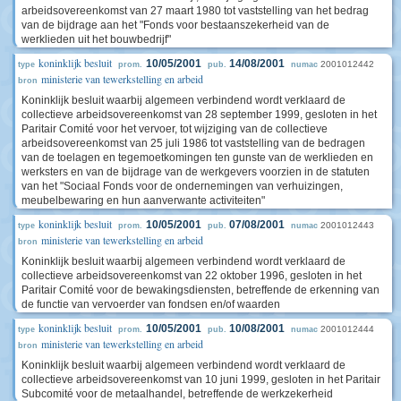
arbeidsovereenkomst van 27 maart 1980 tot vaststelling van het bedrag
van de bijdrage aan het "Fonds voor bestaanszekerheid van de
werklieden uit het bouwbedrijf"
koninklijk besluit
10/05/2001
14/08/2001
2001012442
type
prom.
pub.
numac
ministerie van tewerkstelling en arbeid
bron
Koninklijk besluit waarbij algemeen verbindend wordt verklaard de
collectieve arbeidsovereenkomst van 28 september 1999, gesloten in het
Paritair Comité voor het vervoer, tot wijziging van de collectieve
arbeidsovereenkomst van 25 juli 1986 tot vaststelling van de bedragen
van de toelagen en tegemoetkomingen ten gunste van de werklieden en
werksters en van de bijdrage van de werkgevers voorzien in de statuten
van het "Sociaal Fonds voor de ondernemingen van verhuizingen,
meubelbewaring en hun aanverwante activiteiten"
koninklijk besluit
10/05/2001
07/08/2001
2001012443
type
prom.
pub.
numac
ministerie van tewerkstelling en arbeid
bron
Koninklijk besluit waarbij algemeen verbindend wordt verklaard de
collectieve arbeidsovereenkomst van 22 oktober 1996, gesloten in het
Paritair Comité voor de bewakingsdiensten, betreffende de erkenning van
de functie van vervoerder van fondsen en/of waarden
koninklijk besluit
10/05/2001
10/08/2001
2001012444
type
prom.
pub.
numac
ministerie van tewerkstelling en arbeid
bron
Koninklijk besluit waarbij algemeen verbindend wordt verklaard de
collectieve arbeidsovereenkomst van 10 juni 1999, gesloten in het Paritair
Subcomité voor de metaalhandel, betreffende de werkzekerheid