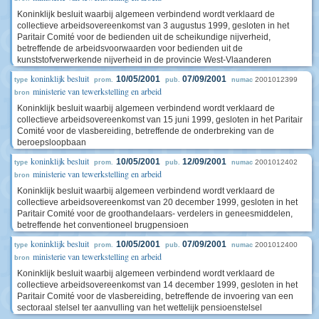
Koninklijk besluit waarbij algemeen verbindend wordt verklaard de
collectieve arbeidsovereenkomst van 3 augustus 1999, gesloten in het
Paritair Comité voor de bedienden uit de scheikundige nijverheid,
betreffende de arbeidsvoorwaarden voor bedienden uit de
kunststofverwerkende nijverheid in de provincie West-Vlaanderen
koninklijk besluit
10/05/2001
07/09/2001
2001012399
type
prom.
pub.
numac
ministerie van tewerkstelling en arbeid
bron
Koninklijk besluit waarbij algemeen verbindend wordt verklaard de
collectieve arbeidsovereenkomst van 15 juni 1999, gesloten in het Paritair
Comité voor de vlasbereiding, betreffende de onderbreking van de
beroepsloopbaan
koninklijk besluit
10/05/2001
12/09/2001
2001012402
type
prom.
pub.
numac
ministerie van tewerkstelling en arbeid
bron
Koninklijk besluit waarbij algemeen verbindend wordt verklaard de
collectieve arbeidsovereenkomst van 20 december 1999, gesloten in het
Paritair Comité voor de groothandelaars- verdelers in geneesmiddelen,
betreffende het conventioneel brugpensioen
koninklijk besluit
10/05/2001
07/09/2001
2001012400
type
prom.
pub.
numac
ministerie van tewerkstelling en arbeid
bron
Koninklijk besluit waarbij algemeen verbindend wordt verklaard de
collectieve arbeidsovereenkomst van 14 december 1999, gesloten in het
Paritair Comité voor de vlasbereiding, betreffende de invoering van een
sectoraal stelsel ter aanvulling van het wettelijk pensioenstelsel