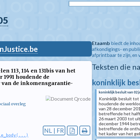
05
Etaamb
biedt de inho
nJustice.be
afkondigings- en publ
afprintbaar te zijn, en 
Teksten die n
len 113, 114 en 131bis van het
r 1991 houdende de
koninklijk bes
 van de inkomensgarantie-
koninklijk besluit van 02 
Koninklijk besluit to
houdende de werkloos
ciaal overleg
van 28 december 2011 
betreffende het halft
26 maart 2003 tot uitv
december 1944 betref
betreffende de onth
NL | FR
het kader van het g
le_body(...)