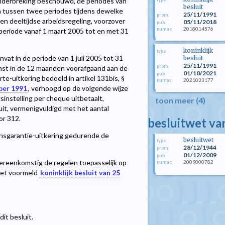
 onderbreking beschouwd, de periodes van
besluit
 tussen twee periodes tijdens dewelke
25/11/1991
prom.
 deeltijdse arbeidsregeling, voorzover
05/11/2018
pub.
2018014576
numac
 periode vanaf 1 maart 2005 tot en met 31
koninklijk
type
vat in de periode van 1 juli 2005 tot 31
besluit
25/11/1991
prom.
st in de 12 maanden voorafgaand aan de
01/10/2021
pub.
e-uitkering bedoeld in artikel 131bis, §
2021033177
numac
mber 1991
, verhoogd op de volgende wijze
instelling per cheque uitbetaalt,
toon meer (4)
sluit, vermenigvuldigd met het aantal
or 312.
besluitwet v
nsgarantie-uitkering gedurende de
besluitwet
type
28/12/1944
prom.
01/12/2009
pub.
ereenkomstig de regelen toepasselijk op
2009000782
numac
n het voormeld
koninklijk besluit van 25
it besluit.