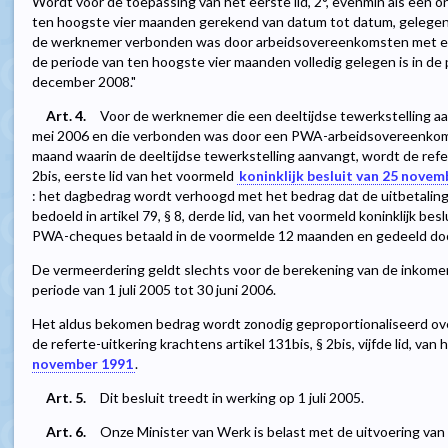
Wordt voor de toepassing van het eerste lid, 2°, evenmin als een
ten hoogste vier maanden gerekend van datum tot datum, gelegen
de werknemer verbonden was door arbeidsovereenkomsten met een
de periode van ten hoogste vier maanden volledig gelegen is in de
december 2008."
Art. 4.
Voor de werknemer die een deeltijdse tewerkstelling aan
mei 2006 en die verbonden was door een PWA-arbeidsovereenkom
maand waarin de deeltijdse tewerkstelling aanvangt, wordt de refert
2bis, eerste lid van het voormeld
koninklijk besluit van 25 nove
: het dagbedrag wordt verhoogd met het bedrag dat de uitbetalings
bedoeld in artikel 79, § 8, derde lid, van het voormeld koninklijk be
PWA-cheques betaald in de voormelde 12 maanden en gedeeld do
De vermeerdering geldt slechts voor de berekening van de inkome
periode van 1 juli 2005 tot 30 juni 2006.
Het aldus bekomen bedrag wordt zonodig geproportionaliseerd ov
de referte-uitkering krachtens artikel 131bis, § 2bis, vijfde lid, va
november 1991
.
Art. 5.
Dit besluit treedt in werking op 1 juli 2005.
Art. 6.
Onze Minister van Werk is belast met de uitvoering van d