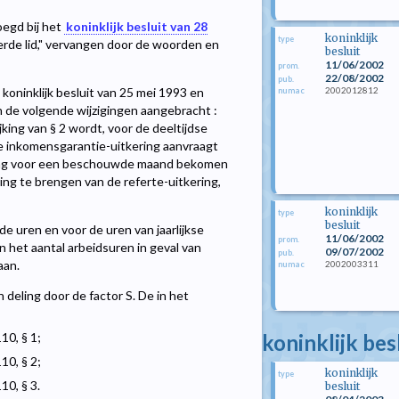
voegd bij het
koninklijk besluit van 28
koninklijk
type
derde lid," vervangen door de woorden en
besluit
11/06/2002
prom.
22/08/2002
pub.
2002012812
t koninklijk besluit van 25 mei 1993 en
numac
n de volgende wijzigingen aangebracht :
ijking van § 2 wordt, voor de deeltijdse
, de inkomensgarantie-uitkering aanvraagt
ering voor een beschouwde maand bekomen
ng te brengen van de referte-uitkering,
koninklijk
type
besluit
 uren en voor de uren van jaarlijkse
11/06/2002
prom.
 het aantal arbeidsuren in geval van
09/07/2002
pub.
aan.
2002003311
numac
deling door de factor S. De in het
koninklijk bes
10, § 1;
10, § 2;
koninklijk
type
10, § 3.
besluit