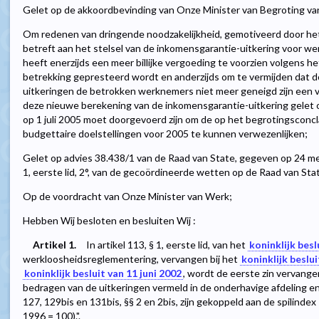
Gelet op de akkoordbevinding van Onze Minister van Begroting van
Om redenen van dringende noodzakelijkheid, gemotiveerd door het 
betreft aan het stelsel van de inkomensgarantie-uitkering voor wer
heeft enerzijds een meer billijke vergoeding te voorzien volgens het
betrekking gepresteerd wordt en anderzijds om te vermijden dat 
uitkeringen de betrokken werknemers niet meer geneigd zijn een vo
deze nieuwe berekening van de inkomensgarantie-uitkering gelet 
op 1 juli 2005 moet doorgevoerd zijn om de op het begrotingsconcl
budgettaire doelstellingen voor 2005 te kunnen verwezenlijken;
Gelet op advies 38.438/1 van de Raad van State, gegeven op 24 mei
1, eerste lid, 2°, van de gecoördineerde wetten op de Raad van Sta
Op de voordracht van Onze Minister van Werk;
Hebben Wij besloten en besluiten Wij :
Artikel 1.
In artikel 113, § 1, eerste lid, van het
koninklijk bes
werkloosheidsreglementering, vervangen bij het
koninklijk beslui
koninklijk besluit van 11 juni 2002
, wordt de eerste zin vervange
bedragen van de uitkeringen vermeld in de onderhavige afdeling en
127, 129bis en 131bis, §§ 2 en 2bis, zijn gekoppeld aan de spilindex
1996 = 100).".