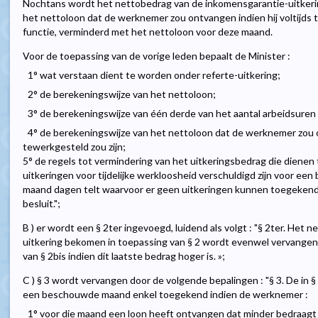
Nochtans wordt het nettobedrag van de inkomensgarantie-uitkerin
het nettoloon dat de werknemer zou ontvangen indien hij voltijds t
functie, verminderd met het nettoloon voor deze maand.
Voor de toepassing van de vorige leden bepaalt de Minister :
1° wat verstaan dient te worden onder referte-uitkering;
2° de berekeningswijze van het nettoloon;
3° de berekeningswijze van één derde van het aantal arbeidsuren i
4° de berekeningswijze van het nettoloon dat de werknemer zou on
tewerkgesteld zou zijn;
5° de regels tot vermindering van het uitkeringsbedrag die diene
uitkeringen voor tijdelijke werkloosheid verschuldigd zijn voor 
maand dagen telt waarvoor er geen uitkeringen kunnen toegekend
besluit.";
B ) er wordt een § 2ter ingevoegd, luidend als volgt : "§ 2ter. Het
uitkering bekomen in toepassing van § 2 wordt evenwel vervange
van § 2bis indien dit laatste bedrag hoger is. »;
C ) § 3 wordt vervangen door de volgende bepalingen : "§ 3. De in §
een beschouwde maand enkel toegekend indien de werknemer :
1° voor die maand een loon heeft ontvangen dat minder bedraagt