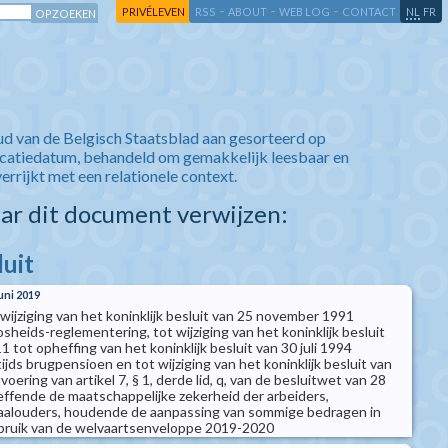
-
-
-
-
PRIVÉLEVEN
RSS
ABOUT
WEB LOG
CONTACT
NL
FR
ud van de Belgisch Staatsblad aan gesorteerd op
icatiedatum, behandeld om gemakkelijk leesbaar en
verrijkt met een relationele context.
aar dit document verwijzen:
luit
juni 2019
t wijziging van het koninklijk besluit van 25 november 1991
heids-reglementering, tot wijziging van het koninklijk besluit
tot opheffing van het koninklijk besluit van 30 juli 1994
ijds brugpensioen en tot wijziging van het koninklijk besluit van
oering van artikel 7, § 1, derde lid, q, van de besluitwet van 28
fende de maatschappelijke zekerheid der arbeiders,
aalouders, houdende de aanpassing van sommige bedragen in
ebruik van de welvaartsenveloppe 2019-2020