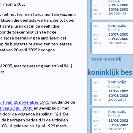
besluit
 7 april 2005;
20/07/2000
prom.
30/08/2000
pub.
2000003478
feit het hier een fundamentele wijziging
numac
klozen die deeltijds werken, die tot doel
koninklijk
 aantal uren dat in de deeltijdse
type
besluit
door de toekenning van te hoge
20/07/2000
prom.
ltijdse betrekking te ambiëren; dat
30/08/2000
pub.
2000003473
numac
op de budgettaire gevolgen ten laatste
aaf van 20 april 2005 beoogde
toon meer (4)
 2005, met toepassing van artikel 84, §
koninklijk bes
te;
koninklijk
type
besluit
11/06/2002
prom.
10/08/2002
pub.
2002012809
numac
luit van 25 november 1991
houdende de
t van 20 juli 2000
en gewijzigd bij het
koninklijk
type
n door de volgende bepaling : "§ 1. De
besluit
 de bedragen bedoeld in de artikelen
11/06/2002
prom.
30/11/2002
 103,14 geldend op 1 juni 1999 (basis
pub.
2002012817
numac