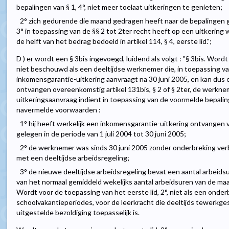
bepalingen van § 1, 4°, niet meer toelaat uitkeringen te genieten;
2° zich gedurende die maand gedragen heeft naar de bepalingen 
3° in toepassing van de §§ 2 tot 2ter recht heeft op een uitkering 
de helft van het bedrag bedoeld in artikel 114, § 4, eerste lid.";
D ) er wordt een § 3bis ingevoegd, luidend als volgt : "§ 3bis. Wor
niet beschouwd als een deeltijdse werknemer die, in toepassing van ar
inkomensgarantie-uitkering aanvraagt na 30 juni 2005, en kan dus
ontvangen overeenkomstig artikel 131bis, § 2 of § 2ter, de werkn
uitkeringsaanvraag indient in toepassing van de voormelde bepaling 
navermelde voorwaarden :
1° hij heeft werkelijk een inkomensgarantie-uitkering ontvangen
gelegen in de periode van 1 juli 2004 tot 30 juni 2005;
2° de werknemer was sinds 30 juni 2005 zonder onderbreking v
met een deeltijdse arbeidsregeling;
3° de nieuwe deeltijdse arbeidsregeling bevat een aantal arbeid
van het normaal gemiddeld wekelijks aantal arbeidsuren van de ma
Wordt voor de toepassing van het eerste lid, 2°, niet als een ond
schoolvakantieperiodes, voor de leerkracht die deeltijds tewerkge
uitgestelde bezoldiging toepasselijk is.