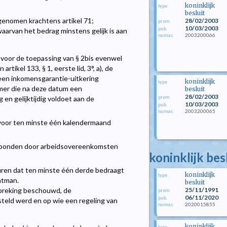
koninklijk
type
besluit
genomen krachtens artikel 71;
28/02/2003
prom.
10/03/2003
pub.
waarvan het bedrag minstens gelijk is aan
2003200066
numac
dt voor de toepassing van § 2bis evenwel
tikel 133, § 1, eerste lid, 3°, a), de
 een inkomensgarantie-uitkering
koninklijk
type
emer die na deze datum een
besluit
28/02/2003
prom.
en gelijktijdig voldoet aan de
10/03/2003
pub.
2003200065
numac
 voor ten minste één kalendermaand
erbonden door arbeidsovereenkomsten
koninklijk be
suren dat ten minste één derde bedraagt
koninklijk
type
atman.
besluit
25/11/1991
erbreking beschouwd, de
prom.
06/11/2020
pub.
steld werd en op wie een regeling van
2020015855
numac
koninklijk
type