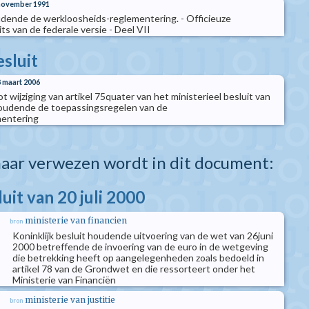
 november 1991
oudende de werkloosheids-reglementering. - Officieuze
its van de federale versie - Deel VII
esluit
8 maart 2006
ot wijziging van artikel 75quater van het ministerieel besluit van
udende de toepassingsregelen van de
mentering
aar verwezen wordt in dit document:
luit van 20 juli 2000
ministerie van financien
bron
Koninklijk besluit houdende uitvoering van de wet van 26juni
2000 betreffende de invoering van de euro in de wetgeving
die betrekking heeft op aangelegenheden zoals bedoeld in
artikel 78 van de Grondwet en die ressorteert onder het
Ministerie van Financiën
ministerie van justitie
bron