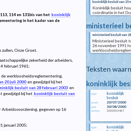
koninklijk besluit van 25
Koninklijk besluit h
coördinatie in het Du
n 113, 114 en 131bis van het
koninklijk
mentering in het kader van de
ministerieel b
ministerieel besluit van 2
Ministerieel besluit t
26 november 1991 ho
werkloosheidsregle
n zullen, Onze Groet.
atschappelijke zekerheid der arbeiders,
 14 februari 1961;
Teksten waarn
de werkloosheidsreglementering,
koninklijk bes
an 20 juli 2000
en gewijzigd bij het
ninklijk besluit van 28 februari 2003
en
t gewijzigd bij het
koninklijk besluit van
koninklijk
type
besluit
20/07/2000
prom.
30/08/2000
pub.
r Arbeidsvoorziening, gegeven op 16
2000003467
numac
1 januari 2005;
koninklijk
type