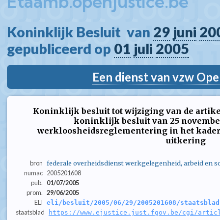
Etaamb.openjustice.be
Koninklijk Besluit  van 
29
juni
20
gepubliceerd op 
01
juli
2005
Een dienst van vzw Ope
Koninklijk besluit tot wijziging van de artike
koninklijk besluit van 25 novembe
werkloosheidsreglementering in het kader
uitkering
bron
federale overheidsdienst werkgelegenheid, arbeid en so
numac
2005201608
pub.
01/07/2005
prom.
29/06/2005
ELI
eli/besluit/2005/06/29/2005201608/staatsblad
staatsblad
https://www.ejustice.just.fgov.be/cgi/artic