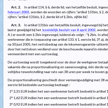
Art. 2.
In artikel 114, § 6, derde lid, van hetzelfde besluit, inge
februari 2003
, worden de woorden en cijfers "artikel 131bis, § 2, 
cijfers "artikel 131bis, § 2, derde lid of § 2bis, vijfde lid,".
Art. 3.
In artikel 131bis van hetzelfde besluit, ingevoegd bij he
laatst gewijzigd bij het
koninklijk besluit van 8 april 2003
, worde
A ) er wordt een § 2bis ingevoegd, luidend als volgt : "§ 2bis. In afw
werknemer die in toepassing van artikel 133, § 1, eerste lid, 3°, a)
na 30 juni 2005, het nettobedrag van de inkomensgarantie-uitk
door het nettoloon verdiend voor de beschouwde maand in minderi
vermeerderd met een uurtoeslag.
De uurtoeslag wordt toegekend voor de door de werkgever betaalde
vakantie die na proportionalisering en samenvoeging, één derde van
voltijdse tewerkstelling naar rato van 38 uren per week te boven g
De proportionalisering geschiedt door vermenigvuldiging met 38 en 
eerste lid bedoelde uurtoeslag bedraagt :
1° 2,31 EUR indien het een werknemer betreft bedoeld in artikel 1
2° 1,62 EUR indien het een werknemer betreft bedoeld in artikel 1
3° 0,92 EUR indien het een werknemer betreft bedoeld in artikel 1