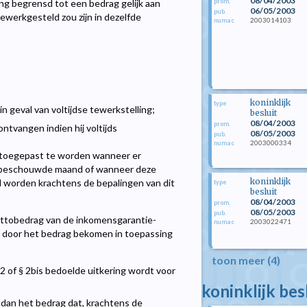
08/04/2003
prom.
g begrensd tot een bedrag gelijk aan
06/05/2003
pub.
ewerkgesteld zou zijn in dezelfde
2003014103
numac
koninklijk
type
n geval van voltijdse tewerkstelling;
besluit
08/04/2003
prom.
tvangen indien hij voltijds
08/05/2003
pub.
2003000334
numac
n toegepast te worden wanneer er
een beschouwde maand of wanneer deze
koninklijk
 worden krachtens de bepalingen van dit
type
besluit
08/04/2003
prom.
08/05/2003
pub.
 nettobedrag van de inkomensgarantie-
2003022471
numac
n door het bedrag bekomen in toepassing
toon meer (4)
 2 of § 2bis bedoelde uitkering wordt voor
koninklijk bes
 dan het bedrag dat, krachtens de