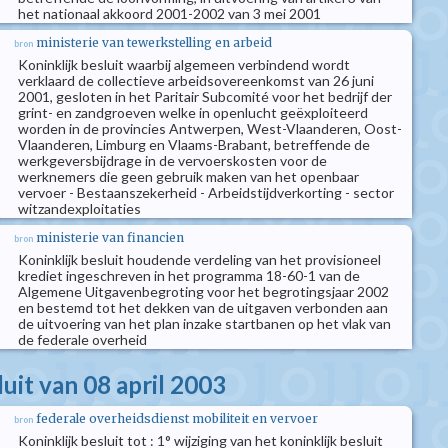
het nationaal akkoord 2001-2002 van 3 mei 2001
ministerie van tewerkstelling en arbeid
bron
Koninklijk besluit waarbij algemeen verbindend wordt
verklaard de collectieve arbeidsovereenkomst van 26 juni
2001, gesloten in het Paritair Subcomité voor het bedrijf der
grint- en zandgroeven welke in openlucht geëxploiteerd
worden in de provincies Antwerpen, West-Vlaanderen, Oost-
Vlaanderen, Limburg en Vlaams-Brabant, betreffende de
werkgeversbijdrage in de vervoerskosten voor de
werknemers die geen gebruik maken van het openbaar
vervoer - Bestaanszekerheid - Arbeidstijdverkorting - sector
witzandexploitaties
ministerie van financien
bron
Koninklijk besluit houdende verdeling van het provisioneel
krediet ingeschreven in het programma 18-60-1 van de
Algemene Uitgavenbegroting voor het begrotingsjaar 2002
en bestemd tot het dekken van de uitgaven verbonden aan
de uitvoering van het plan inzake startbanen op het vlak van
de federale overheid
luit van 08 april 2003
federale overheidsdienst mobiliteit en vervoer
bron
Koninklijk besluit tot : 1° wijziging van het koninklijk besluit