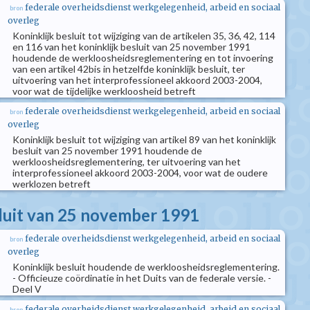
federale overheidsdienst werkgelegenheid, arbeid en sociaal
bron
overleg
Koninklijk besluit tot wijziging van de artikelen 35, 36, 42, 114
en 116 van het koninklijk besluit van 25 november 1991
houdende de werkloosheidsreglementering en tot invoering
van een artikel 42bis in hetzelfde koninklijk besluit, ter
uitvoering van het interprofessioneel akkoord 2003-2004,
voor wat de tijdelijke werkloosheid betreft
federale overheidsdienst werkgelegenheid, arbeid en sociaal
bron
overleg
Koninklijk besluit tot wijziging van artikel 89 van het koninklijk
besluit van 25 november 1991 houdende de
werkloosheidsreglementering, ter uitvoering van het
interprofessioneel akkoord 2003-2004, voor wat de oudere
werklozen betreft
sluit van 25 november 1991
federale overheidsdienst werkgelegenheid, arbeid en sociaal
bron
overleg
Koninklijk besluit houdende de werkloosheidsreglementering.
- Officieuze coördinatie in het Duits van de federale versie. -
Deel V
federale overheidsdienst werkgelegenheid, arbeid en sociaal
bron