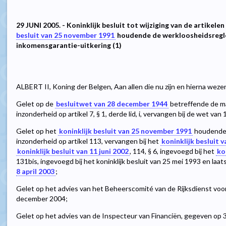
29 JUNI 2005. - Koninklijk besluit tot wijziging van de artikele
besluit van 25 november 1991
houdende de werkloosheidsregle
inkomensgarantie-uitkering (1)
ALBERT II, Koning der Belgen, Aan allen die nu zijn en hierna weze
Gelet op de
besluitwet van 28 december 1944
betreffende de ma
inzonderheid op artikel 7, § 1, derde lid, i, vervangen bij de wet van
Gelet op het
koninklijk besluit van 25 november 1991
houdende 
inzonderheid op artikel 113, vervangen bij het
koninklijk besluit v
koninklijk besluit van 11 juni 2002
, 114, § 6, ingevoegd bij het
ko
131bis, ingevoegd bij het koninklijk besluit van 25 mei 1993 en laats
8 april 2003
;
Gelet op het advies van het Beheerscomité van de Rijksdienst voo
december 2004;
Gelet op het advies van de Inspecteur van Financiën, gegeven op 3