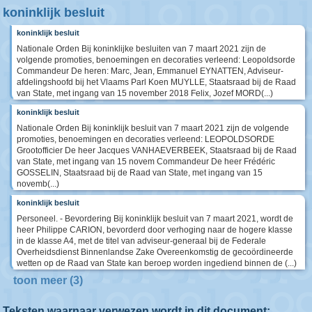
koninklijk besluit
koninklijk besluit
Nationale Orden Bij koninklijke besluiten van 7 maart 2021 zijn de
volgende promoties, benoemingen en decoraties verleend: Leopoldsorde
Commandeur De heren: Marc, Jean, Emmanuel EYNATTEN, Adviseur-
afdelingshoofd bij het Vlaams Parl Koen MUYLLE, Staatsraad bij de Raad
van State, met ingang van 15 november 2018 Felix, Jozef MORD(...)
koninklijk besluit
Nationale Orden Bij koninklijk besluit van 7 maart 2021 zijn de volgende
promoties, benoemingen en decoraties verleend: LEOPOLDSORDE
Grootofficier De heer Jacques VANHAEVERBEEK, Staatsraad bij de Raad
van State, met ingang van 15 novem Commandeur De heer Frédéric
GOSSELIN, Staatsraad bij de Raad van State, met ingang van 15
novemb(...)
koninklijk besluit
Personeel. - Bevordering Bij koninklijk besluit van 7 maart 2021, wordt de
heer Philippe CARION, bevorderd door verhoging naar de hogere klasse
in de klasse A4, met de titel van adviseur-generaal bij de Federale
Overheidsdienst Binnenlandse Zake Overeenkomstig de gecoördineerde
wetten op de Raad van State kan beroep worden ingediend binnen de (...)
toon meer (3)
Teksten waarnaar verwezen wordt in dit document: