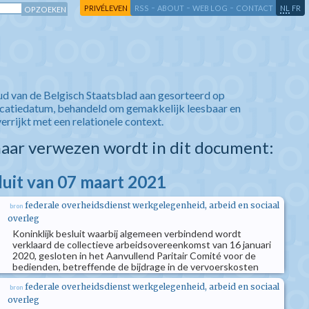
-
-
-
-
PRIVÉLEVEN
RSS
ABOUT
WEB LOG
CONTACT
NL
FR
ud van de Belgisch Staatsblad aan gesorteerd op
icatiedatum, behandeld om gemakkelijk leesbaar en
verrijkt met een relationele context.
aar verwezen wordt in dit document:
luit van 07 maart 2021
federale overheidsdienst werkgelegenheid, arbeid en sociaal
bron
overleg
Koninklijk besluit waarbij algemeen verbindend wordt
verklaard de collectieve arbeidsovereenkomst van 16 januari
2020, gesloten in het Aanvullend Paritair Comité voor de
bedienden, betreffende de bijdrage in de vervoerskosten
federale overheidsdienst werkgelegenheid, arbeid en sociaal
bron
overleg