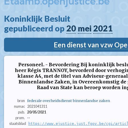
Etaamb.openjustice.be
Koninklijk Besluit  
gepubliceerd op 
20
mei
2021
Een dienst van vzw Ope
Personeel. - Bevordering Bij koninklijk beslu
heer Régis TRANNOY, bevorderd door verhogin
klasse A4, met de titel van Adviseur-generaal
Binnenlandse Zaken, in Overeenkomstig de 
Raad van State kan beroep worden inge
bron
federale overheidsdienst binnenlandse zaken
numac
2021041311
pub.
20/05/2021
prom.
--
staatsblad
https://www.ejustice.just.fgov.be/cgi/artic