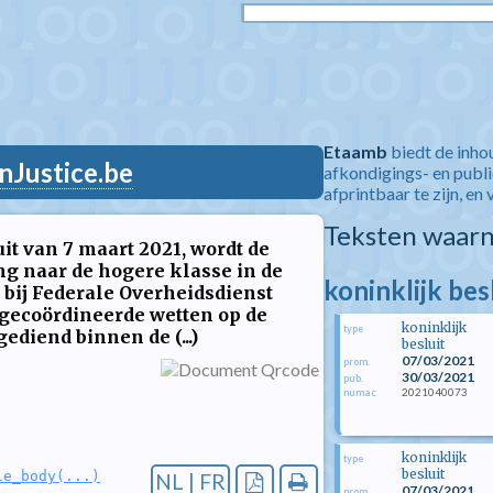
Etaamb
biedt de inho
nJustice.be
afkondigings- en publ
afprintbaar te zijn, en 
Teksten waarn
it van 7 maart 2021, wordt de
g naar de hogere klasse in de
koninklijk bes
 bij Federale Overheidsdienst
gecoördineerde wetten op de
koninklijk
type
diend binnen de (...)
besluit
07/03/2021
prom.
30/03/2021
pub.
2021040073
numac
koninklijk
type
besluit
le_body(...)
NL | FR
07/03/2021
prom.