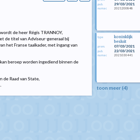
29/03/2021
pub.
2021200848
numac
, wordt de heer Régis TRANNOY,
koninklijk
type
t de titel van Adviseur-generaal bij
besluit
an het Franse taalkader, met ingang van
07/03/2021
prom.
22/03/2021
pub.
2021030441
numac
kan beroep worden ingediend binnen de
an de Raad van State,
.
toon meer (4)