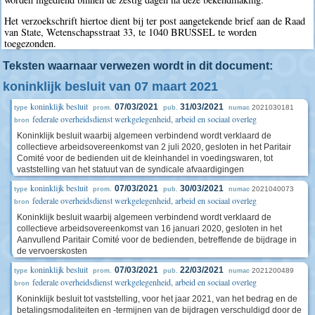
Het verzoekschrift hiertoe dient bij ter post aangetekende brief aan de Raad
van State, Wetenschapsstraat 33, te 1040 BRUSSEL te worden
toegezonden.
Teksten waarnaar verwezen wordt in dit document:
koninklijk besluit van 07 maart 2021
koninklijk besluit
07/03/2021
31/03/2021
2021030181
type
prom.
pub.
numac
federale overheidsdienst werkgelegenheid, arbeid en sociaal overleg
bron
Koninklijk besluit waarbij algemeen verbindend wordt verklaard de
collectieve arbeidsovereenkomst van 2 juli 2020, gesloten in het Paritair
Comité voor de bedienden uit de kleinhandel in voedingswaren, tot
vaststelling van het statuut van de syndicale afvaardigingen
koninklijk besluit
07/03/2021
30/03/2021
2021040073
type
prom.
pub.
numac
federale overheidsdienst werkgelegenheid, arbeid en sociaal overleg
bron
Koninklijk besluit waarbij algemeen verbindend wordt verklaard de
collectieve arbeidsovereenkomst van 16 januari 2020, gesloten in het
Aanvullend Paritair Comité voor de bedienden, betreffende de bijdrage in
de vervoerskosten
koninklijk besluit
07/03/2021
22/03/2021
2021200489
type
prom.
pub.
numac
federale overheidsdienst werkgelegenheid, arbeid en sociaal overleg
bron
Koninklijk besluit tot vaststelling, voor het jaar 2021, van het bedrag en de
betalingsmodaliteiten en -termijnen van de bijdragen verschuldigd door de