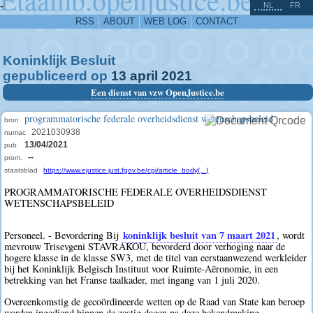
^
-
NL
FR
RSS
ABOUT
WEB LOG
CONTACT
Koninklijk Besluit
gepubliceerd op
13
april
2021
Een dienst van vzw OpenJustice.be
programmatorische federale overheidsdienst wetenschapsbeleid
bron
2021030938
numac
13/04/2021
pub.
--
prom.
staatsblad
https://www.ejustice.just.fgov.be/cgi/article_body(...)
PROGRAMMATORISCHE FEDERALE OVERHEIDSDIENST
WETENSCHAPSBELEID
koninklijk besluit van 7 maart 2021
Personeel. - Bevordering Bij
, wordt
mevrouw Trisevgeni STAVRAKOU, bevorderd door verhoging naar de
hogere klasse in de klasse SW3, met de titel van eerstaanwezend werkleider
bij het Koninklijk Belgisch Instituut voor Ruimte-Aëronomie, in een
betrekking van het Franse taalkader, met ingang van 1 juli 2020.
Overeenkomstig de gecoördineerde wetten op de Raad van State kan beroep
worden ingediend binnen de zestig dagen na deze bekendmaking.