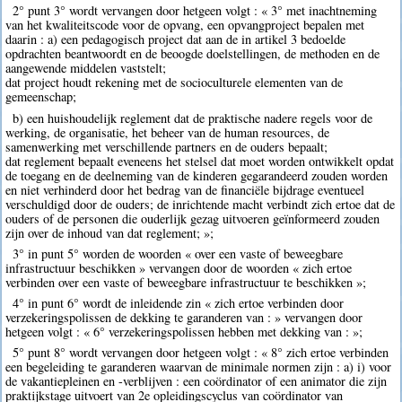
2° punt 3° wordt vervangen door hetgeen volgt : « 3° met inachtneming
van het kwaliteitscode voor de opvang, een opvangproject bepalen met
daarin : a) een pedagogisch project dat aan de in artikel 3 bedoelde
opdrachten beantwoordt en de beoogde doelstellingen, de methoden en de
aangewende middelen vaststelt;
dat project houdt rekening met de socioculturele elementen van de
gemeenschap;
b) een huishoudelijk reglement dat de praktische nadere regels voor de
werking, de organisatie, het beheer van de human resources, de
samenwerking met verschillende partners en de ouders bepaalt;
dat reglement bepaalt eveneens het stelsel dat moet worden ontwikkelt opdat
de toegang en de deelneming van de kinderen gegarandeerd zouden worden
en niet verhinderd door het bedrag van de financiële bijdrage eventueel
verschuldigd door de ouders; de inrichtende macht verbindt zich ertoe dat de
ouders of de personen die ouderlijk gezag uitvoeren geïnformeerd zouden
zijn over de inhoud van dat reglement; »;
3° in punt 5° worden de woorden « over een vaste of beweegbare
infrastructuur beschikken » vervangen door de woorden « zich ertoe
verbinden over een vaste of beweegbare infrastructuur te beschikken »;
4° in punt 6° wordt de inleidende zin « zich ertoe verbinden door
verzekeringspolissen de dekking te garanderen van : » vervangen door
hetgeen volgt : « 6° verzekeringspolissen hebben met dekking van : »;
5° punt 8° wordt vervangen door hetgeen volgt : « 8° zich ertoe verbinden
een begeleiding te garanderen waarvan de minimale normen zijn : a) i) voor
de vakantiepleinen en -verblijven : een coördinator of een animator die zijn
praktijkstage uitvoert van 2e opleidingscyclus van coördinator van