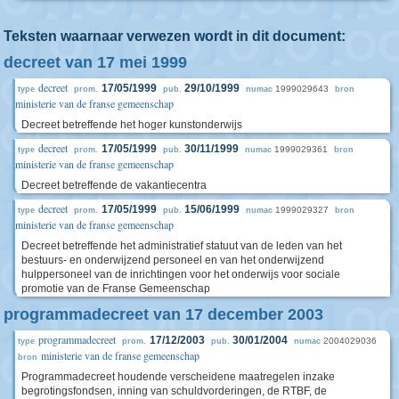
Teksten waarnaar verwezen wordt in dit document:
decreet van 17 mei 1999
decreet
17/05/1999
29/10/1999
1999029643
type
prom.
pub.
numac
bron
ministerie van de franse gemeenschap
Decreet betreffende het hoger kunstonderwijs
decreet
17/05/1999
30/11/1999
1999029361
type
prom.
pub.
numac
bron
ministerie van de franse gemeenschap
Decreet betreffende de vakantiecentra
decreet
17/05/1999
15/06/1999
1999029327
type
prom.
pub.
numac
bron
ministerie van de franse gemeenschap
Decreet betreffende het administratief statuut van de leden van het
bestuurs- en onderwijzend personeel en van het onderwijzend
hulppersoneel van de inrichtingen voor het onderwijs voor sociale
promotie van de Franse Gemeenschap
programmadecreet van 17 december 2003
programmadecreet
17/12/2003
30/01/2004
2004029036
type
prom.
pub.
numac
ministerie van de franse gemeenschap
bron
Programmadecreet houdende verscheidene maatregelen inzake
begrotingsfondsen, inning van schuldvorderingen, de RTBF, de