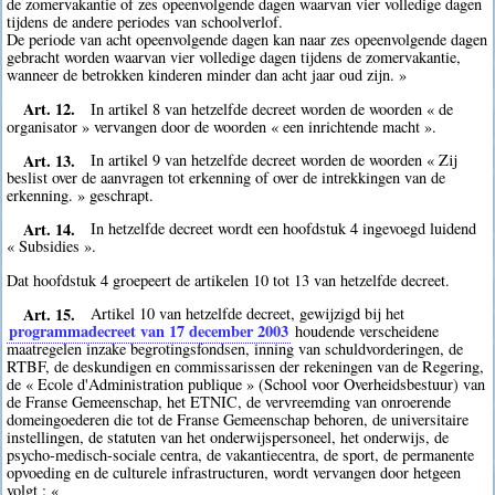
de zomervakantie of zes opeenvolgende dagen waarvan vier volledige dagen
tijdens de andere periodes van schoolverlof.
De periode van acht opeenvolgende dagen kan naar zes opeenvolgende dagen
gebracht worden waarvan vier volledige dagen tijdens de zomervakantie,
wanneer de betrokken kinderen minder dan acht jaar oud zijn. »
Art. 12.
In artikel 8 van hetzelfde decreet worden de woorden « de
organisator » vervangen door de woorden « een inrichtende macht ».
Art. 13.
In artikel 9 van hetzelfde decreet worden de woorden « Zij
beslist over de aanvragen tot erkenning of over de intrekkingen van de
erkenning. » geschrapt.
Art. 14.
In hetzelfde decreet wordt een hoofdstuk 4 ingevoegd luidend
« Subsidies ».
Dat hoofdstuk 4 groepeert de artikelen 10 tot 13 van hetzelfde decreet.
Art. 15.
Artikel 10 van hetzelfde decreet, gewijzigd bij het
programmadecreet van 17 december 2003
houdende verscheidene
maatregelen inzake begrotingsfondsen, inning van schuldvorderingen, de
RTBF, de deskundigen en commissarissen der rekeningen van de Regering,
de « Ecole d'Administration publique » (School voor Overheidsbestuur) van
de Franse Gemeenschap, het ETNIC, de vervreemding van onroerende
domeingoederen die tot de Franse Gemeenschap behoren, de universitaire
instellingen, de statuten van het onderwijspersoneel, het onderwijs, de
psycho-medisch-sociale centra, de vakantiecentra, de sport, de permanente
opvoeding en de culturele infrastructuren, wordt vervangen door hetgeen
volgt : «