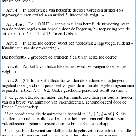
minste een week ».
Art. 4.
In hoofdstuk I van hetzelfde decreet wordt een artikel 4bis
ingevoegd tussen artikel 4 en artikel 5, luidend als volgt : «
Art. 4bis.
De « O.N.E. » neemt, wat hem betreft, de uitvoering waar
van de nadere regels waar bepaald door de Regering bij toepassing van de
artikelen 5, § 7, 9, 11 tot 13, 16 en 17bis. »
Art. 5.
In hetzelfde decreet wordt een hoofdstuk 2 ingevoegd, luidend «
Kwalificatie van de omkadering ».
Dat hoofdstuk 2 groepeert de artikelen 5 en 6 van hetzelfde decreet.
Art. 6.
Artikel 5 van hetzelfde decreet wordt vervangen door hetgeen
volgt : «
Art. 5.
§ 1. In de vakantiecentra worden de kinderen en de jongeren
begeleid door geschoold personeel volgens de minimale begeleidingsnormen
bepaald in artikel 7, 8°. § 2. Onder geschoold personeel wordt verstaan :
1° de gebrevetteerde animator, die ten minste zeventien jaar oud is, houder
van een brevet van animator van vakantiecentra, gehomologeerd door de
Franse Gemeenschap;
2° de coördinator die de animator is bedoeld in 1°, § 3, § 4 of § 5, die
achttien jaar oud is en die houder is van het brevet van coördinator van
vakantiecentra, gehomologeerd door de Franse Gemeenschap;
3° de geschoolde verantwoordelijke die de gebrevetteerde animator is, die
minstens achttien jaar oud is, aangesteld door de instanties van een