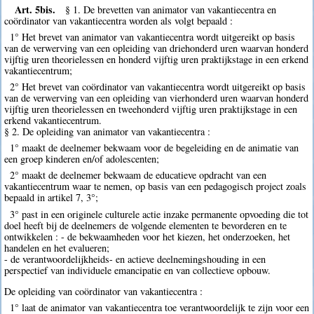
Art. 5bis.
§ 1. De brevetten van animator van vakantiecentra en
coördinator van vakantiecentra worden als volgt bepaald :
1° Het brevet van animator van vakantiecentra wordt uitgereikt op basis
van de verwerving van een opleiding van driehonderd uren waarvan honderd
vijftig uren theorielessen en honderd vijftig uren praktijkstage in een erkend
vakantiecentrum;
2° Het brevet van coördinator van vakantiecentra wordt uitgereikt op basis
van de verwerving van een opleiding van vierhonderd uren waarvan honderd
vijftig uren theorielessen en tweehonderd vijftig uren praktijkstage in een
erkend vakantiecentrum.
§ 2. De opleiding van animator van vakantiecentra :
1° maakt de deelnemer bekwaam voor de begeleiding en de animatie van
een groep kinderen en/of adolescenten;
2° maakt de deelnemer bekwaam de educatieve opdracht van een
vakantiecentrum waar te nemen, op basis van een pedagogisch project zoals
bepaald in artikel 7, 3°;
3° past in een originele culturele actie inzake permanente opvoeding die tot
doel heeft bij de deelnemers de volgende elementen te bevorderen en te
ontwikkelen : - de bekwaamheden voor het kiezen, het onderzoeken, het
handelen en het evalueren;
- de verantwoordelijkheids- en actieve deelnemingshouding in een
perspectief van individuele emancipatie en van collectieve opbouw.
De opleiding van coördinator van vakantiecentra :
1° laat de animator van vakantiecentra toe verantwoordelijk te zijn voor een