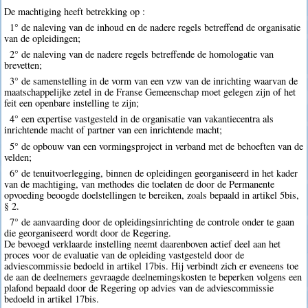
De machtiging heeft betrekking op :
1° de naleving van de inhoud en de nadere regels betreffend de organisatie
van de opleidingen;
2° de naleving van de nadere regels betreffende de homologatie van
brevetten;
3° de samenstelling in de vorm van een vzw van de inrichting waarvan de
maatschappelijke zetel in de Franse Gemeenschap moet gelegen zijn of het
feit een openbare instelling te zijn;
4° een expertise vastgesteld in de organisatie van vakantiecentra als
inrichtende macht of partner van een inrichtende macht;
5° de opbouw van een vormingsproject in verband met de behoeften van de
velden;
6° de tenuitvoerlegging, binnen de opleidingen georganiseerd in het kader
van de machtiging, van methodes die toelaten de door de Permanente
opvoeding beoogde doelstellingen te bereiken, zoals bepaald in artikel 5bis,
§ 2.
7° de aanvaarding door de opleidingsinrichting de controle onder te gaan
die georganiseerd wordt door de Regering.
De bevoegd verklaarde instelling neemt daarenboven actief deel aan het
proces voor de evaluatie van de opleiding vastgesteld door de
adviescommissie bedoeld in artikel 17bis. Hij verbindt zich er eveneens toe
de aan de deelnemers gevraagde deelnemingskosten te beperken volgens een
plafond bepaald door de Regering op advies van de adviescommissie
bedoeld in artikel 17bis.