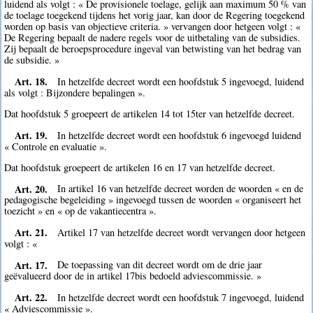
luidend als volgt : « De provisionele toelage, gelijk aan maximum 50 % van
de toelage toegekend tijdens het vorig jaar, kan door de Regering toegekend
worden op basis van objectieve criteria. » vervangen door hetgeen volgt : «
De Regering bepaalt de nadere regels voor de uitbetaling van de subsidies.
Zij bepaalt de beroepsprocedure ingeval van betwisting van het bedrag van
de subsidie. »
Art. 18.
In hetzelfde decreet wordt een hoofdstuk 5 ingevoegd, luidend
als volgt : Bijzondere bepalingen ».
Dat hoofdstuk 5 groepeert de artikelen 14 tot 15ter van hetzelfde decreet.
Art. 19.
In hetzelfde decreet wordt een hoofdstuk 6 ingevoegd luidend
« Controle en evaluatie ».
Dat hoofdstuk groepeert de artikelen 16 en 17 van hetzelfde decreet.
Art. 20.
In artikel 16 van hetzelfde decreet worden de woorden « en de
pedagogische begeleiding » ingevoegd tussen de woorden « organiseert het
toezicht » en « op de vakantiecentra ».
Art. 21.
Artikel 17 van hetzelfde decreet wordt vervangen door hetgeen
volgt : «
Art. 17.
De toepassing van dit decreet wordt om de drie jaar
geëvalueerd door de in artikel 17bis bedoeld adviescommissie. »
Art. 22.
In hetzelfde decreet wordt een hoofdstuk 7 ingevoegd, luidend
« Adviescommissie ».