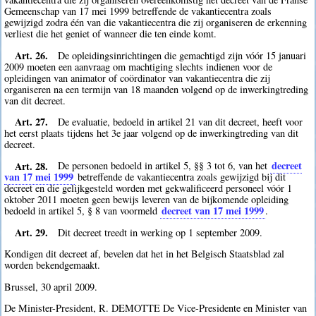
Gemeenschap van 17 mei 1999 betreffende de vakantiecentra zoals
gewijzigd zodra één van die vakantiecentra die zij organiseren de erkenning
verliest die het geniet of wanneer die ten einde komt.
Art. 26.
De opleidingsinrichtingen die gemachtigd zijn vóór 15 januari
2009 moeten een aanvraag om machtiging slechts indienen voor de
opleidingen van animator of coördinator van vakantiecentra die zij
organiseren na een termijn van 18 maanden volgend op de inwerkingtreding
van dit decreet.
Art. 27.
De evaluatie, bedoeld in artikel 21 van dit decreet, heeft voor
het eerst plaats tijdens het 3e jaar volgend op de inwerkingtreding van dit
decreet.
Art. 28.
decreet
De personen bedoeld in artikel 5, §§ 3 tot 6, van het
van 17 mei 1999
betreffende de vakantiecentra zoals gewijzigd bij dit
decreet en die gelijkgesteld worden met gekwalificeerd personeel vóór 1
oktober 2011 moeten geen bewijs leveren van de bijkomende opleiding
decreet van 17 mei 1999
bedoeld in artikel 5, § 8 van voormeld
.
Art. 29.
Dit decreet treedt in werking op 1 september 2009.
Kondigen dit decreet af, bevelen dat het in het Belgisch Staatsblad zal
worden bekendgemaakt.
Brussel, 30 april 2009.
De Minister-President, R. DEMOTTE De Vice-Presidente en Minister van