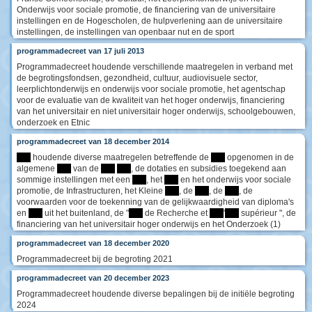
Onderwijs voor sociale promotie, de financiering van de universitaire
instellingen en de Hogescholen, de hulpverlening aan de universitaire
instellingen, de instellingen van openbaar nut en de sport
programmadecreet van 17 juli 2013
Programmadecreet houdende verschillende maatregelen in verband met
de begrotingsfondsen, gezondheid, cultuur, audiovisuele sector,
leerplichtonderwijs en onderwijs voor sociale promotie, het agentschap
voor de evaluatie van de kwaliteit van het hoger onderwijs, financiering
van het universitair en niet universitair hoger onderwijs, schoolgebouwen,
onderzoek en Etnic
programmadecreet van 18 december 2014
****
houdende diverse maatregelen betreffende de
****
opgenomen in de
algemene
****
van de
****
****
, de dotaties en subsidies toegekend aan
sommige instellingen met een
****
, het
****
en het onderwijs voor sociale
promotie, de Infrastructuren, het Kleine
****
, de
****
, de
****
, de
voorwaarden voor de toekenning van de gelijkwaardigheid van diploma's
en
****
uit het buitenland, de "
****
de Recherche et
****
'
****
supérieur ", de
financiering van het universitair hoger onderwijs en het Onderzoek (1)
programmadecreet van 18 december 2020
Programmadecreet bij de begroting 2021
programmadecreet van 20 december 2023
Programmadecreet houdende diverse bepalingen bij de initiële begroting
2024