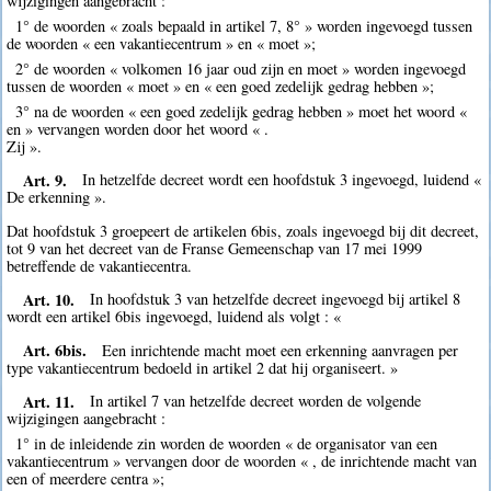
wijzigingen aangebracht :
1° de woorden « zoals bepaald in artikel 7, 8° » worden ingevoegd tussen
de woorden « een vakantiecentrum » en « moet »;
2° de woorden « volkomen 16 jaar oud zijn en moet » worden ingevoegd
tussen de woorden « moet » en « een goed zedelijk gedrag hebben »;
3° na de woorden « een goed zedelijk gedrag hebben » moet het woord «
en » vervangen worden door het woord « .
Zij ».
Art. 9.
In hetzelfde decreet wordt een hoofdstuk 3 ingevoegd, luidend «
De erkenning ».
Dat hoofdstuk 3 groepeert de artikelen 6bis, zoals ingevoegd bij dit decreet,
tot 9 van het decreet van de Franse Gemeenschap van 17 mei 1999
betreffende de vakantiecentra.
Art. 10.
In hoofdstuk 3 van hetzelfde decreet ingevoegd bij artikel 8
wordt een artikel 6bis ingevoegd, luidend als volgt : «
Art. 6bis.
Een inrichtende macht moet een erkenning aanvragen per
type vakantiecentrum bedoeld in artikel 2 dat hij organiseert. »
Art. 11.
In artikel 7 van hetzelfde decreet worden de volgende
wijzigingen aangebracht :
1° in de inleidende zin worden de woorden « de organisator van een
vakantiecentrum » vervangen door de woorden « , de inrichtende macht van
een of meerdere centra »;