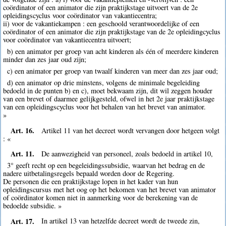
coördinator of een animator die zijn praktijkstage uitvoert van de 2e
opleidingscyclus voor coördinator van vakantiecentra;
ii) voor de vakantiekampen : een geschoold verantwoordelijke of een
coördinator of een animator die zijn praktijkstage van de 2e opleidingcyclus
voor coördinator van vakantiecentra uitvoert;
b) een animator per groep van acht kinderen als één of meerdere kinderen
minder dan zes jaar oud zijn;
c) een animator per groep van twaalf kinderen van meer dan zes jaar oud;
d) een animator op drie minstens, volgens de minimale begeleiding
bedoeld in de punten b) en c), moet bekwaam zijn, dit wil zeggen houder
van een brevet of daarmee gelijkgesteld, ofwel in het 2e jaar praktijkstage
van een opleidingscyclus voor het behalen van het brevet van animator.
»
Art. 16.
Artikel 11 van het decreet wordt vervangen door hetgeen volgt
: «
Art. 11.
De aanwezigheid van personeel, zoals bedoeld in artikel 10,
3° geeft recht op een begeleidingssubsidie, waarvan het bedrag en de
nadere uitbetalingsregels bepaald worden door de Regering.
De personen die een praktijkstage lopen in het kader van hun
opleidingscursus met het oog op het bekomen van het brevet van animator
of coördinator komen niet in aanmerking voor de berekening van de
bedoelde subsidie. »
Art. 17.
In artikel 13 van hetzelfde decreet wordt de tweede zin,