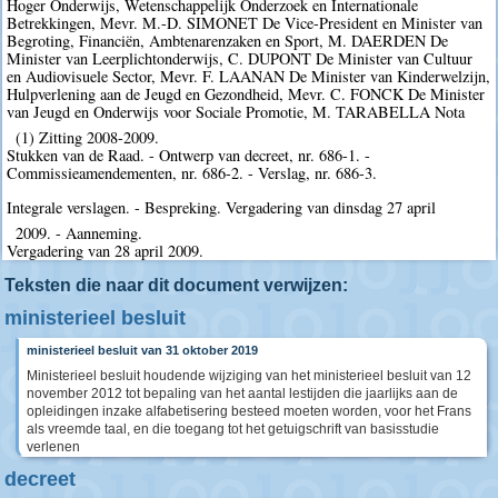
Hoger Onderwijs, Wetenschappelijk Onderzoek en Internationale
Betrekkingen, Mevr. M.-D. SIMONET De Vice-President en Minister van
Begroting, Financiën, Ambtenarenzaken en Sport, M. DAERDEN De
Minister van Leerplichtonderwijs, C. DUPONT De Minister van Cultuur
en Audiovisuele Sector, Mevr. F. LAANAN De Minister van Kinderwelzijn,
Hulpverlening aan de Jeugd en Gezondheid, Mevr. C. FONCK De Minister
van Jeugd en Onderwijs voor Sociale Promotie, M. TARABELLA Nota
(1) Zitting 2008-2009.
Stukken van de Raad. - Ontwerp van decreet, nr. 686-1. -
Commissieamendementen, nr. 686-2. - Verslag, nr. 686-3.
Integrale verslagen. - Bespreking. Vergadering van dinsdag 27 april
2009. - Aanneming.
Vergadering van 28 april 2009.
Teksten die naar dit document verwijzen:
ministerieel besluit
ministerieel besluit van 31 oktober 2019
Ministerieel besluit houdende wijziging van het ministerieel besluit van 12
november 2012 tot bepaling van het aantal lestijden die jaarlijks aan de
opleidingen inzake alfabetisering besteed moeten worden, voor het Frans
als vreemde taal, en die toegang tot het getuigschrift van basisstudie
verlenen
decreet