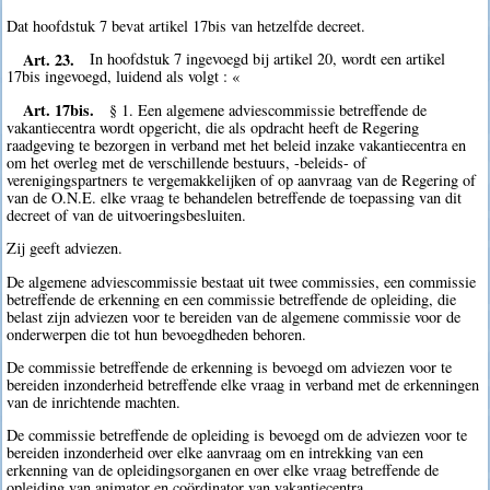
Dat hoofdstuk 7 bevat artikel 17bis van hetzelfde decreet.
Art. 23.
In hoofdstuk 7 ingevoegd bij artikel 20, wordt een artikel
17bis ingevoegd, luidend als volgt : «
Art. 17bis.
§ 1. Een algemene adviescommissie betreffende de
vakantiecentra wordt opgericht, die als opdracht heeft de Regering
raadgeving te bezorgen in verband met het beleid inzake vakantiecentra en
om het overleg met de verschillende bestuurs, -beleids- of
verenigingspartners te vergemakkelijken of op aanvraag van de Regering of
van de O.N.E. elke vraag te behandelen betreffende de toepassing van dit
decreet of van de uitvoeringsbesluiten.
Zij geeft adviezen.
De algemene adviescommissie bestaat uit twee commissies, een commissie
betreffende de erkenning en een commissie betreffende de opleiding, die
belast zijn adviezen voor te bereiden van de algemene commissie voor de
onderwerpen die tot hun bevoegdheden behoren.
De commissie betreffende de erkenning is bevoegd om adviezen voor te
bereiden inzonderheid betreffende elke vraag in verband met de erkenningen
van de inrichtende machten.
De commissie betreffende de opleiding is bevoegd om de adviezen voor te
bereiden inzonderheid over elke aanvraag om en intrekking van een
erkenning van de opleidingsorganen en over elke vraag betreffende de
opleiding van animator en coördinator van vakantiecentra.