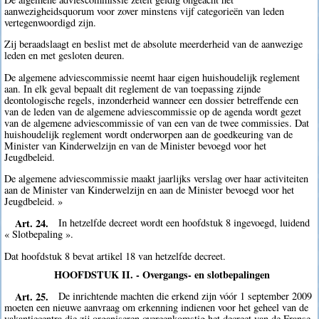
aanwezigheidsquorum voor zover minstens vijf categorieën van leden
vertegenwoordigd zijn.
Zij beraadslaagt en beslist met de absolute meerderheid van de aanwezige
leden en met gesloten deuren.
De algemene adviescommissie neemt haar eigen huishoudelijk reglement
aan. In elk geval bepaalt dit reglement de van toepassing zijnde
deontologische regels, inzonderheid wanneer een dossier betreffende een
van de leden van de algemene adviescommissie op de agenda wordt gezet
van de algemene adviescommissie of van een van de twee commissies. Dat
huishoudelijk reglement wordt onderworpen aan de goedkeuring van de
Minister van Kinderwelzijn en van de Minister bevoegd voor het
Jeugdbeleid.
De algemene adviescommissie maakt jaarlijks verslag over haar activiteiten
aan de Minister van Kinderwelzijn en aan de Minister bevoegd voor het
Jeugdbeleid. »
Art. 24.
In hetzelfde decreet wordt een hoofdstuk 8 ingevoegd, luidend
« Slotbepaling ».
Dat hoofdstuk 8 bevat artikel 18 van hetzelfde decreet.
HOOFDSTUK II. - Overgangs- en slotbepalingen
Art. 25.
De inrichtende machten die erkend zijn vóór 1 september 2009
moeten een nieuwe aanvraag om erkenning indienen voor het geheel van de
vakantiecentra die zij organiseren overeenkomstig het decreet van de Franse