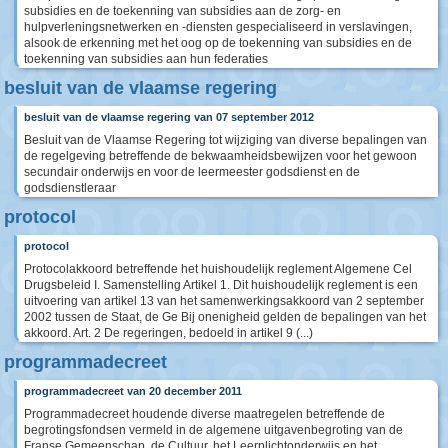
subsidies en de toekenning van subsidies aan de zorg- en
hulpverleningsnetwerken en -diensten gespecialiseerd in verslavingen,
alsook de erkenning met het oog op de toekenning van subsidies en de
toekenning van subsidies aan hun federaties
besluit van de vlaamse regering
besluit van de vlaamse regering van 07 september 2012
Besluit van de Vlaamse Regering tot wijziging van diverse bepalingen van
de regelgeving betreffende de bekwaamheidsbewijzen voor het gewoon
secundair onderwijs en voor de leermeester godsdienst en de
godsdienstleraar
protocol
protocol
Protocolakkoord betreffende het huishoudelijk reglement Algemene Cel
Drugsbeleid I. Samenstelling Artikel 1. Dit huishoudelijk reglement is een
uitvoering van artikel 13 van het samenwerkingsakkoord van 2 september
2002 tussen de Staat, de Ge Bij onenigheid gelden de bepalingen van het
akkoord. Art. 2 De regeringen, bedoeld in artikel 9 (...)
programmadecreet
programmadecreet van 20 december 2011
Programmadecreet houdende diverse maatregelen betreffende de
begrotingsfondsen vermeld in de algemene uitgavenbegroting van de
Franse Gemeenschap, de Cultuur, het Leerplichtonderwijs en het