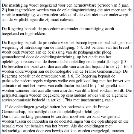
Die machtiging wordt toegekend voor een hernieuwbare periode van 5 jaar.
Zij kan ingetrokken worden van de opleidingsinrichting die niet meer aan de
vereiste machtigingsvoorwaarden voldoet of die zich niet meer onderwerpt
aan de verplichtingen die zij moet naleven.
De Regering bepaalt de procedure waaronder de machtiging wordt
toegekend en ingetrokken.
De Regering bepaalt de procedure voor het beroep tegen de beslissingen van
weigering of intrekking van de machtiging. § 4. Het behalen van het brevet
wordt onderworpen aan de beslissing van de pedagogische ploeg
gemandateerd door de opleidingsinrichting, op het einde van het
opleidingsparcours met de theoretische opleiding en de praktijkstage. § 5.
De brevetten die beantwoorden aan alle voorwaarden bepaald in de §§ 1 tot 4
worden onderworpen aan de homologatie van de Franse Gemeenschap. De
Regering bepaalt er de procedure van. § 6. De Regering bepaalt de
praktische nadere regels volgens welke een gelijkstelling met het brevet van
animator of met het brevet van coördinator bedoeld in § 1 uitgereikt kan
worden wanneer niet aan alle voorwaarden van dit artikel voldaan wordt. Die
gelijkstellingen worden toegekend op eensluidend advies van de algemene
adviescommissie bedoeld in artikel 17bis met inachtneming van :
1° de opleidingen gevolgd buiten het onderwijs van de Franse
Gemeenschap, bekrachtigd door de opleidingsinrichtingen.
Om in aanmerking genomen te worden, moet een verband vastgesteld
worden tussen de inhouden en de doelstellingen van die opleidingen en die
bepaald voor het behalen van het brevet. Als die opleidingen niet
bekrachtigd worden door een bewijs dat kan worden overgelegd, moeten