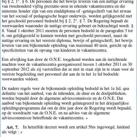
bij § 2, 1°. § 6. De personen die het bewijs leveren van een nuttige ervaring
van tweehonderd vijftig prestatie-uren in erkende vakantiecentra en die
minstens houder zijn van een einddiploma of -getuigschrift van het niveau
van het sociaal of pedagogische hoger onderwijs, worden gelijkgesteld met
het geschoold personeel bedoeld bij § 2, 2°. § 7. De Regering bepaalt de
voorwaarden waaronder de nuttige ervaring gebeurt en bekrachtigd wordt. §
8. Vanaf 1 oktober 2011 moeten de personen bedoeld in de paragrafen 3 tot
6, om gelijkgesteld te kunnen worden met geschoold personeel, naast de
nuttige ervaring en het vereiste diploma, bewijs of getuigschrift, het bewijs
leveren van een bijkomende opleiding van maximaal 40 uren, gericht op de
specificiteiten van de opvang van kinderen in vakantiecentra.
Een afwijking kan door de O.N.E. toegekend worden aan de inrichtende
machten voor de vakantiecentra georganiseerd tussen 1 oktober 2011 en 30
september 2012 als zij vaststellen dat ze niet in staat zijn in te staan voor de
vereiste begeleiding met personeel dat aan de in het 1e lid bedoelde
voorwaarden voldoet.
De nadere regels voor de bijkomende opleiding bedoeld in het 1e lid, qua
definitie van het aanbod, van de inhouden, de duur en de doelpublieken,
worden bepaald door de algemene adviescommissie en de O.N.E. Dat
aanbod van bijkomende opleiding wordt geïntegreerd in het driejaarlijkse
opleidingsprogramma dat om de drie jaar door de Regering wordt bepaald,
op de voordracht van de O.N.E. en na advies van de algemene
adviescommissie betreffende de vakantiecentra. »
Art. 7.
In hetzelfde decreet wordt een artikel 5bis ingevoegd, luidend
als volgt : «