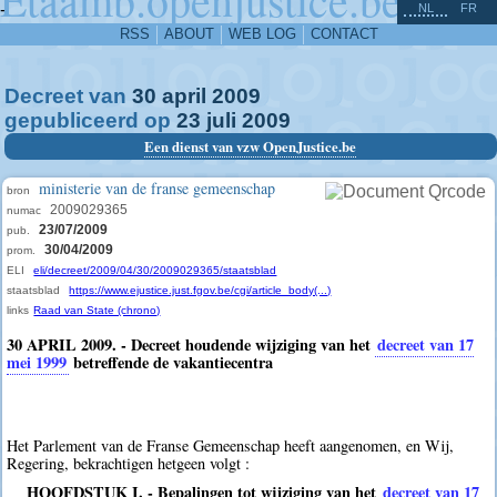
^
-
NL
FR
RSS
ABOUT
WEB LOG
CONTACT
Decreet van
30
april
2009
gepubliceerd op
23
juli
2009
Een dienst van vzw OpenJustice.be
ministerie van de franse gemeenschap
bron
2009029365
numac
23/07/2009
pub.
30/04/2009
prom.
ELI
eli/decreet/2009/04/30/2009029365/staatsblad
staatsblad
https://www.ejustice.just.fgov.be/cgi/article_body(...)
links
Raad van State (chrono)
30 APRIL 2009. - Decreet houdende wijziging van het
decreet van 17
mei 1999
betreffende de vakantiecentra
Het Parlement van de Franse Gemeenschap heeft aangenomen, en Wij,
Regering, bekrachtigen hetgeen volgt :
HOOFDSTUK I. - Bepalingen tot wijziging van het
decreet van 17