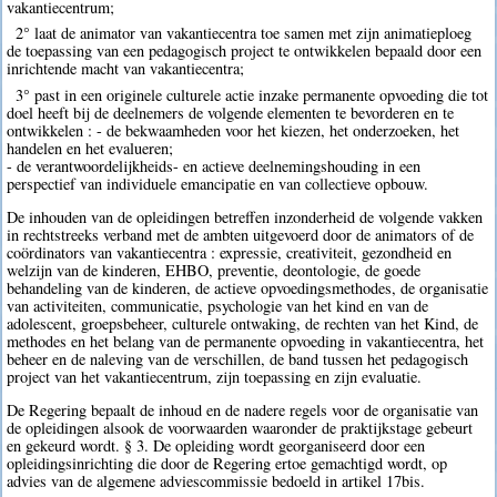
vakantiecentrum;
2° laat de animator van vakantiecentra toe samen met zijn animatieploeg
de toepassing van een pedagogisch project te ontwikkelen bepaald door een
inrichtende macht van vakantiecentra;
3° past in een originele culturele actie inzake permanente opvoeding die tot
doel heeft bij de deelnemers de volgende elementen te bevorderen en te
ontwikkelen : - de bekwaamheden voor het kiezen, het onderzoeken, het
handelen en het evalueren;
- de verantwoordelijkheids- en actieve deelnemingshouding in een
perspectief van individuele emancipatie en van collectieve opbouw.
De inhouden van de opleidingen betreffen inzonderheid de volgende vakken
in rechtstreeks verband met de ambten uitgevoerd door de animators of de
coördinators van vakantiecentra : expressie, creativiteit, gezondheid en
welzijn van de kinderen, EHBO, preventie, deontologie, de goede
behandeling van de kinderen, de actieve opvoedingsmethodes, de organisatie
van activiteiten, communicatie, psychologie van het kind en van de
adolescent, groepsbeheer, culturele ontwaking, de rechten van het Kind, de
methodes en het belang van de permanente opvoeding in vakantiecentra, het
beheer en de naleving van de verschillen, de band tussen het pedagogisch
project van het vakantiecentrum, zijn toepassing en zijn evaluatie.
De Regering bepaalt de inhoud en de nadere regels voor de organisatie van
de opleidingen alsook de voorwaarden waaronder de praktijkstage gebeurt
en gekeurd wordt. § 3. De opleiding wordt georganiseerd door een
opleidingsinrichting die door de Regering ertoe gemachtigd wordt, op
advies van de algemene adviescommissie bedoeld in artikel 17bis.