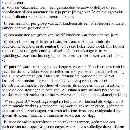
vakantiecentra;
ii) voor de vakantiekampen : een geschoolde verantwoordelijke of een
coördinator of een animator die zijn praktijkstage van 2e opleidingscyclus
van coördinator van vakantiecentra uitvoert;
b) een animator per groep van acht kinderen als een of meerdere kinderen
minder dan zes jaar oud zijn;
c) een animator per groep van twaalf kinderen van meer dan zes jaar;
d) een animator op drie ten minste, ten aanzien van de minimale
begeleiding bedoeld in de punten b) en c) die hetzij geschoold, dus houder
van een brevet of gelijkaardig, ofwel in 2e praktijkstage is in zijn
opleidingscursus met het oog op het behalen van het brevet van animator;
»;
6° punt 9° wordt vervangen door hetgeen volgt : « 9° zich ertoe verbinden
gevarieerde activiteiten voor te stellen en te organiseren die de deelneming
van alle bevordert in een kader van Permanente opvoeding en/of niet
formeel, met uitsluiting van elk aanbod van gespecialiseerde animatie.
De activiteiten moeten beschouwd worden als middelen om de in artikel 3
bedoelde doelstellingen te bereiken. Zij kunnen niet als doel beschouwd
worden voor het zoeken naar het verwerven van kennis en deskundigheid; »;
7° een punt 10° wordt ingevoegd na het punt 9°, luidend als volgt : « 10°
een minimale werking garanderen : a) voor de vakantiepleinen, gedurende
drie van de vijf werkdagen, waarvan minstens twee opeenvolgende dagen
tijdens de zomervakantie en minstens zeven uur per dag;
b) voor de vakantieverblijven en de vakantiekampen, gedurende een
periode van acht opeenvolgende dagen waarvan zes volledige dagen tijdens