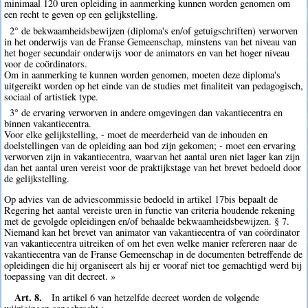
minimaal 120 uren opleiding in aanmerking kunnen worden genomen om
een recht te geven op een gelijkstelling.
2° de bekwaamheidsbewijzen (diploma's en/of getuigschriften) verworven
in het onderwijs van de Franse Gemeenschap, minstens van het niveau van
het hoger secundair onderwijs voor de animators en van het hoger niveau
voor de coördinators.
Om in aanmerking te kunnen worden genomen, moeten deze diploma's
uitgereikt worden op het einde van de studies met finaliteit van pedagogisch,
sociaal of artistiek type.
3° de ervaring verworven in andere omgevingen dan vakantiecentra en
binnen vakantiecentra.
Voor elke gelijkstelling, - moet de meerderheid van de inhouden en
doelstellingen van de opleiding aan bod zijn gekomen; - moet een ervaring
verworven zijn in vakantiecentra, waarvan het aantal uren niet lager kan zijn
dan het aantal uren vereist voor de praktijkstage van het brevet bedoeld door
de gelijkstelling.
Op advies van de adviescommissie bedoeld in artikel 17bis bepaalt de
Regering het aantal vereiste uren in functie van criteria houdende rekening
met de gevolgde opleidingen en/of behaalde bekwaamheidsbewijzen. § 7.
Niemand kan het brevet van animator van vakantiecentra of van coördinator
van vakantiecentra uitreiken of om het even welke manier refereren naar de
vakantiecentra van de Franse Gemeenschap in de documenten betreffende de
opleidingen die hij organiseert als hij er vooraf niet toe gemachtigd werd bij
toepassing van dit decreet. »
Art. 8.
In artikel 6 van hetzelfde decreet worden de volgende