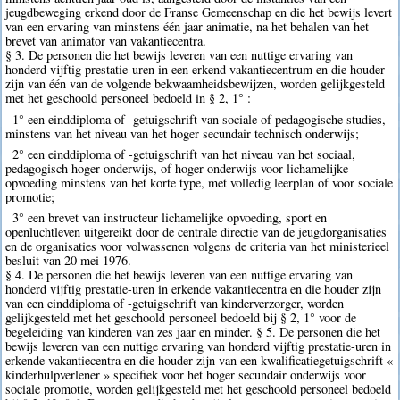
jeugdbeweging erkend door de Franse Gemeenschap en die het bewijs levert
van een ervaring van minstens één jaar animatie, na het behalen van het
brevet van animator van vakantiecentra.
§ 3. De personen die het bewijs leveren van een nuttige ervaring van
honderd vijftig prestatie-uren in een erkend vakantiecentrum en die houder
zijn van één van de volgende bekwaamheidsbewijzen, worden gelijkgesteld
met het geschoold personeel bedoeld in § 2, 1° :
1° een einddiploma of -getuigschrift van sociale of pedagogische studies,
minstens van het niveau van het hoger secundair technisch onderwijs;
2° een einddiploma of -getuigschrift van het niveau van het sociaal,
pedagogisch hoger onderwijs, of hoger onderwijs voor lichamelijke
opvoeding minstens van het korte type, met volledig leerplan of voor sociale
promotie;
3° een brevet van instructeur lichamelijke opvoeding, sport en
openluchtleven uitgereikt door de centrale directie van de jeugdorganisaties
en de organisaties voor volwassenen volgens de criteria van het ministerieel
besluit van 20 mei 1976.
§ 4. De personen die het bewijs leveren van een nuttige ervaring van
honderd vijftig prestatie-uren in erkende vakantiecentra en die houder zijn
van een einddiploma of -getuigschrift van kinderverzorger, worden
gelijkgesteld met het geschoold personeel bedoeld bij § 2, 1° voor de
begeleiding van kinderen van zes jaar en minder. § 5. De personen die het
bewijs leveren van een nuttige ervaring van honderd vijftig prestatie-uren in
erkende vakantiecentra en die houder zijn van een kwalificatiegetuigschrift «
kinderhulpverlener » specifiek voor het hoger secundair onderwijs voor
sociale promotie, worden gelijkgesteld met het geschoold personeel bedoeld