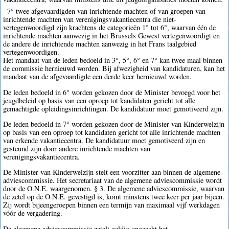
7° twee afgevaardigden van inrichtende machten of van groepen van
inrichtende machten van verenigingsvakantiecentra die niet-
vertegenwoordigd zijn krachtens de categorieën 1° tot 6°, waarvan één de
inrichtende machten aanwezig in het Brussels Gewest vertegenwoordigt en
de andere de inrichtende machten aanwezig in het Frans taalgebied
vertegenwoordigen.
Het mandaat van de leden bedoeld in 3°, 5°, 6° en 7° kan twee maal binnen
de commissie hernieuwd worden. Bij afwezigheid van kandidaturen, kan het
mandaat van de afgevaardigde een derde keer hernieuwd worden.
De leden bedoeld in 6° worden gekozen door de Minister bevoegd voor het
jeugdbeleid op basis van een oproep tot kandidaten gericht tot alle
gemachtigde opleidingsinrichtingen. De kandidatuur moet gemotiveerd zijn.
De leden bedoeld in 7° worden gekozen door de Minister van Kinderwelzijn
op basis van een oproep tot kandidaten gericht tot alle inrichtende machten
van erkende vakantiecentra. De kandidatuur moet gemotiveerd zijn en
gesteund zijn door andere inrichtende machten van
verenigingsvakantiecentra.
De Minister van Kinderwelzijn stelt een voorzitter aan binnen de algemene
adviescommissie. Het secretariaat van de algemene adviescommissie wordt
door de O.N.E. waargenomen. § 3. De algemene adviescommissie, waarvan
de zetel op de O.N.E. gevestigd is, komt minstens twee keer per jaar bijeen.
Zij wordt bijeengeroepen binnen een termijn van maximaal vijf werkdagen
vóór de vergadering.
De algemene adviescommissie zetelt geldig ongeacht het