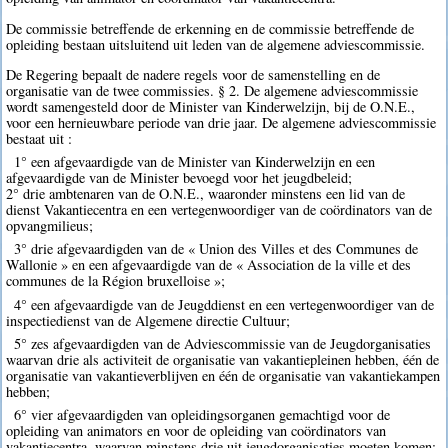
De commissie betreffende de erkenning en de commissie betreffende de
opleiding bestaan uitsluitend uit leden van de algemene adviescommissie.
De Regering bepaalt de nadere regels voor de samenstelling en de
organisatie van de twee commissies. § 2. De algemene adviescommissie
wordt samengesteld door de Minister van Kinderwelzijn, bij de O.N.E.,
voor een hernieuwbare periode van drie jaar. De algemene adviescommissie
bestaat uit :
1° een afgevaardigde van de Minister van Kinderwelzijn en een
afgevaardigde van de Minister bevoegd voor het jeugdbeleid;
2° drie ambtenaren van de O.N.E., waaronder minstens een lid van de
dienst Vakantiecentra en een vertegenwoordiger van de coördinators van de
opvangmilieus;
3° drie afgevaardigden van de « Union des Villes et des Communes de
Wallonie » en een afgevaardigde van de « Association de la ville et des
communes de la Région bruxelloise »;
4° een afgevaardigde van de Jeugddienst en een vertegenwoordiger van de
inspectiedienst van de Algemene directie Cultuur;
5° zes afgevaardigden van de Adviescommissie van de Jeugdorganisaties
waarvan drie als activiteit de organisatie van vakantiepleinen hebben, één de
organisatie van vakantieverblijven en één de organisatie van vakantiekampen
hebben;
6° vier afgevaardigden van opleidingsorganen gemachtigd voor de
opleiding van animators en voor de opleiding van coördinators van
vakantiecentra, waarvan minstens drie uit jeugdorganisaties moeten komen;