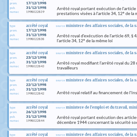
17/12/1998
prom.
31/12/1998
Arrêté royal portant exécution de l'article 
pub.
1998022839
numac
prestations visées à l'article 34, 12° de la
arrêté royal
ministere des affaires sociales, de la 
type
source
17/12/1998
prom.
31/12/1998
Arrêté royal d'exécution de l'article 69, § 
pub.
1998022838
numac
l'article 34, 12° de la même loi
arrêté royal
ministere des affaires sociales, de la 
type
source
23/12/1998
prom.
31/12/1998
Arrêté royal modifiant l'arrêté royal du 2
pub.
1998022843
numac
travailleurs
arrêté royal
ministere des affaires sociales, de la 
type
source
22/12/1998
prom.
31/12/1998
pub.
Arrêté royal relatif au financement de l'In
1998022842
numac
arrêté royal
ministere de l'emploi et du travail, mi
type
source
26/12/1998
prom.
31/12/1998
Arrêté royal portant exécution des articles
pub.
1998022844
numac
décembre 1944 concernant la sécurité soci
arrêté royal
ministere des affaires sociales, de la 
type
source