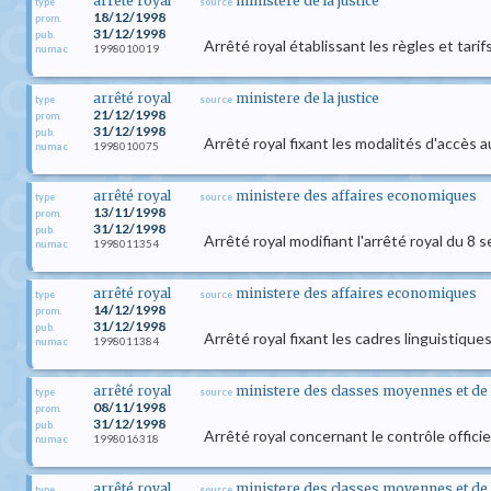
arrêté royal
ministere de la justice
type
source
18/12/1998
prom.
31/12/1998
pub.
Arrêté royal établissant les règles et tari
1998010019
numac
arrêté royal
ministere de la justice
type
source
21/12/1998
prom.
31/12/1998
pub.
Arrêté royal fixant les modalités d'accès
1998010075
numac
arrêté royal
ministere des affaires economiques
type
source
13/11/1998
prom.
31/12/1998
pub.
Arrêté royal modifiant l'arrêté royal du 8
1998011354
numac
arrêté royal
ministere des affaires economiques
type
source
14/12/1998
prom.
31/12/1998
pub.
Arrêté royal fixant les cadres linguistique
1998011384
numac
arrêté royal
ministere des classes moyennes et de l
type
source
08/11/1998
prom.
31/12/1998
pub.
Arrêté royal concernant le contrôle offici
1998016318
numac
arrêté royal
ministere des classes moyennes et de l
type
source