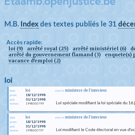
Etaamb.openjustice.be
M.B.
Index
des textes publiés le 31
déce
Accès rapide:
loi (9)
arrêté royal (25)
arrêté ministériel (6)
d
arrêté du gouvernement flamand (3)
enquete(s) p
vacance d'emploi (2)
loi
loi
ministere de l'interieur
type
source
18/12/1998
prom.
31/12/1998
pub.
Loi spéciale modifiant la loi spéciale du 1
1998000799
numac
loi
ministere de l'interieur
type
source
18/12/1998
prom.
31/12/1998
pub.
Loi modifiant le Code électoral en vue d'oc
1998000797
numac