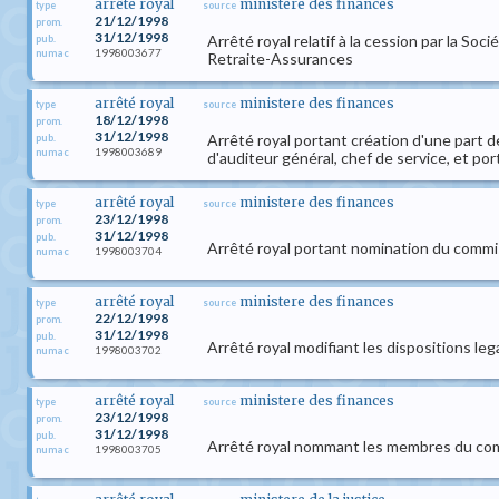
arrêté royal
ministere des finances
type
source
21/12/1998
prom.
31/12/1998
Arrêté royal relatif à la cession par la S
pub.
1998003677
numac
Retraite-Assurances
arrêté royal
ministere des finances
type
source
18/12/1998
prom.
31/12/1998
Arrêté royal portant création d'une part 
pub.
1998003689
numac
d'auditeur général, chef de service, et por
arrêté royal
ministere des finances
type
source
23/12/1998
prom.
31/12/1998
pub.
Arrêté royal portant nomination du commi
1998003704
numac
arrêté royal
ministere des finances
type
source
22/12/1998
prom.
31/12/1998
pub.
Arrêté royal modifiant les dispositions leg
1998003702
numac
arrêté royal
ministere des finances
type
source
23/12/1998
prom.
31/12/1998
pub.
Arrêté royal nommant les membres du comi
1998003705
numac