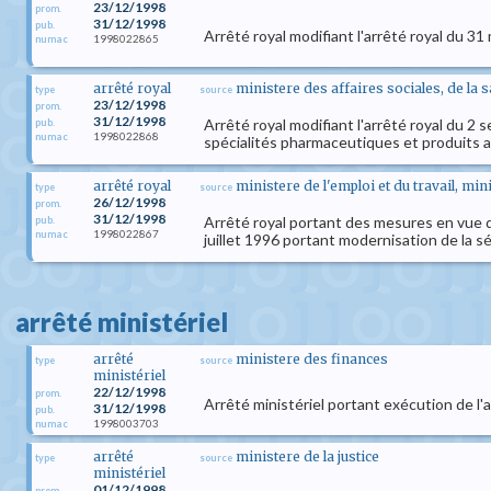
23/12/1998
prom.
31/12/1998
pub.
Arrêté royal modifiant l'arrêté royal du 31
1998022865
numac
arrêté royal
ministere des affaires sociales, de la 
type
source
23/12/1998
prom.
31/12/1998
Arrêté royal modifiant l'arrêté royal du 2 
pub.
1998022868
numac
spécialités pharmaceutiques et produits a
arrêté royal
ministere de l'emploi et du travail, mi
type
source
26/12/1998
prom.
31/12/1998
Arrêté royal portant des mesures en vue d'a
pub.
1998022867
numac
juillet 1996 portant modernisation de la sé
arrêté ministériel
arrêté
ministere des finances
type
source
ministériel
22/12/1998
prom.
Arrêté ministériel portant exécution de l'a
31/12/1998
pub.
1998003703
numac
arrêté
ministere de la justice
type
source
ministériel
01/12/1998
prom.