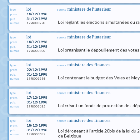
loi
ministere de l'interieur
type
source
18/12/1998
prom.
31/12/1998
pub.
Loi réglant les élections simultanées ou
1998000798
numac
loi
ministere de l'interieur
type
source
18/12/1998
prom.
31/12/1998
pub.
Loi organisant le dépouillement des votes
1998000800
numac
loi
ministere des finances
type
source
22/12/1998
prom.
31/12/1998
pub.
Loi contenant le budget des Voies et Moy
1998003593
numac
loi
ministere des finances
type
source
17/12/1998
prom.
31/12/1998
pub.
Loi créant un fonds de protection des dép
1998003685
numac
loi
ministere des finances
type
source
18/12/1998
prom.
31/12/1998
Loi dérogeant à l'article 20bis de la loi d
pub.
1998003687
numac
de Belgique