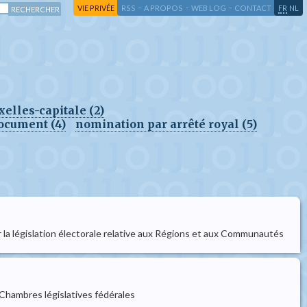
-
-
-
-
VIE PRIVÉE
RSS
A PROPOS
WEB LOG
CONTACT
FR
NL
elles-capitale (2)
ocument (4)
nomination par arrêté royal (5)
ter la législation électorale relative aux Régions et aux Communautés
s Chambres législatives fédérales