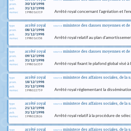
30/10/1998
prom.
31/12/1998
pub.
Arrêté royal concernant l'agréation et l'e
1998016319
numac
arrêté royal
ministere des classes moyennes et de l
type
source
08/12/1998
prom.
31/12/1998
pub.
Arrêté royal relatif au plan d'amortisseme
1998016358
numac
arrêté royal
ministere des classes moyennes et de l
type
source
09/12/1998
prom.
31/12/1998
pub.
Arrêté royal fixant le plafond global visé à 
1998016359
numac
arrêté royal
ministere des affaires sociales, de la 
type
source
18/12/1998
prom.
31/12/1998
pub.
Arrêté royal réglementant la disséminatio
1998022759
numac
arrêté royal
ministere des affaires sociales, de la 
type
source
21/12/1998
prom.
31/12/1998
pub.
Arrêté royal relatif à la procédure de sé
1998022826
numac
arrêté royal
ministere des affaires sociales, de la 
type
source