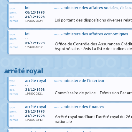
loi
ministere des affaires sociales, de la 
type
source
08/12/1998
prom.
31/12/1998
pub.
Loi portant des dispositions diverses relat
1998022824
numac
loi
ministere des affaires economiques
type
source
--
prom.
31/12/1998
Office de Contrôle des Assurances Crédits hy
pub.
1998041312
numac
hypothécaire. - Avis La liste des indices de r
arrêté royal
arrêté royal
ministere de l'interieur
type
source
--
prom.
31/12/1998
pub.
Commissaire de police. - Démission Par arr
1998000821
numac
arrêté royal
ministere des finances
type
source
21/12/1998
prom.
31/12/1998
Arrêté royal modifiant l'arrêté royal du 2
pub.
1998003643
numac
nationale