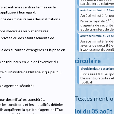
particulières relative
ers et entre les centres fermés ou le
arrêté ministériel du 17 a
appliquée à leur égard;
Arrêté ministériel po
llance des mineurs vers des institutions
er
l'arrêté royal du 1
j
d'agents de sécurité 
et de transfert de dé
isons médicales ou humanitaires;
arrêté ministériel du 28 o
ns privées ou des établissements de
Arrêté ministériel dé
agents de sécurité et
Etablissements pénite
e à des autorités étrangères et la prise en
circulaire
rs et tribunaux en vue de l'exercice du
circulaire du 14 décembre
té du Ministre de l'Intérieur qui peut lui
Circulaire OOP 40 po
.
blessants, racistes e
football
 d'agent de sécurité :
Textes mentio
ar des militaires transférés.
n les conditions et les modalités définies
loi du 05 août
ls acquièrent la qualité d'agent de l'Etat.