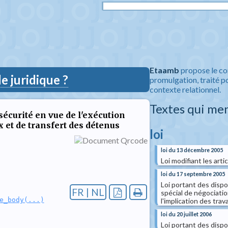
Etaamb
propose le co
 juridique ?
promulgation, traité po
contexte relationnel.
Textes qui me
sécurité en vue de l'exécution
x et de transfert des détenus
loi
loi du 13 décembre 2005
Loi modifiant les arti
loi du 17 septembre 2005
Loi portant des dispo
FR | NL
spécial de négociatio
e_body(...)
l'implication des tra
loi du 20 juillet 2006
Loi portant des dispo