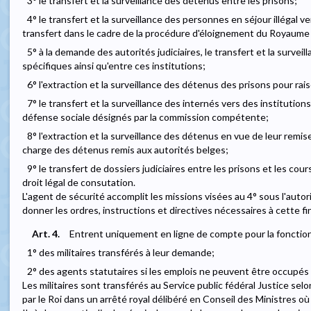
3° le transfert et la surveillance des détenus entre les prisons;
4° le transfert et la surveillance des personnes en séjour illégal v
transfert dans le cadre de la procédure d'éloignement du Royaume 
5° à la demande des autorités judiciaires, le transfert et la survei
spécifiques ainsi qu'entre ces institutions;
6° l'extraction et la surveillance des détenus des prisons pour ra
7° le transfert et la surveillance des internés vers des institutio
défense sociale désignés par la commission compétente;
8° l'extraction et la surveillance des détenus en vue de leur remis
charge des détenus remis aux autorités belges;
9° le transfert de dossiers judiciaires entre les prisons et les cou
droit légal de consutation.
L'agent de sécurité accomplit les missions visées au 4° sous l'autori
donner les ordres, instructions et directives nécessaires à cette fin
Art. 4.
Entrent uniquement en ligne de compte pour la fonction
1° des militaires transférés à leur demande;
2° des agents statutaires si les emplois ne peuvent être occupés p
Les militaires sont transférés au Service public fédéral Justice selo
par le Roi dans un arrêté royal délibéré en Conseil des Ministres où i