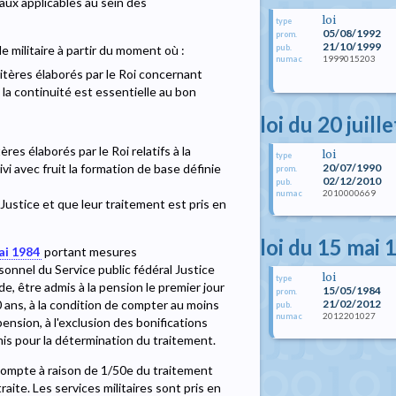
eaux applicables au sein des
loi
type
05/08/1992
prom.
21/10/1999
pub.
e militaire à partir du moment où :
1999015203
numac
ritères élaborés par le Roi concernant
 la continuité est essentielle au bon
loi du 20 juill
ères élaborés par le Roi relatifs à la
loi
type
20/07/1990
vi avec fruit la formation de base définie
prom.
02/12/2010
pub.
2010000669
numac
 Justice et que leur traitement est pris en
loi du 15 mai 
ai 1984
portant mesures
onnel du Service public fédéral Justice
loi
type
e, être admis à la pension le premier jour
15/05/1984
prom.
21/02/2012
60 ans, à la condition de compter au moins
pub.
2012201027
numac
ension, à l'exclusion des bonifications
mis pour la détermination du traitement.
compte à raison de 1/50e du traitement
aite. Les services militaires sont pris en