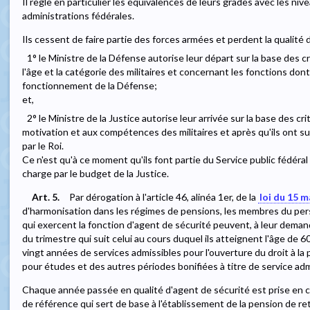
Il règle en particulier les équivalences de leurs grades avec les niv
administrations fédérales.
Ils cessent de faire partie des forces armées et perdent la qualité d
1° le Ministre de la Défense autorise leur départ sur la base des c
l'âge et la catégorie des militaires et concernant les fonctions dont
fonctionnement de la Défense;
et,
2° le Ministre de la Justice autorise leur arrivée sur la base des crit
motivation et aux compétences des militaires et après qu'ils ont sui
par le Roi.
Ce n'est qu'à ce moment qu'ils font partie du Service public fédéral
charge par le budget de la Justice.
Art. 5.
Par dérogation à l'article 46, alinéa 1er, de la
loi du 15 m
d'harmonisation dans les régimes de pensions, les membres du pers
qui exercent la fonction d'agent de sécurité peuvent, à leur demand
du trimestre qui suit celui au cours duquel ils atteignent l'âge de 
vingt années de services admissibles pour l'ouverture du droit à la p
pour études et des autres périodes bonifiées à titre de service ad
Chaque année passée en qualité d'agent de sécurité est prise en 
de référence qui sert de base à l'établissement de la pension de retr