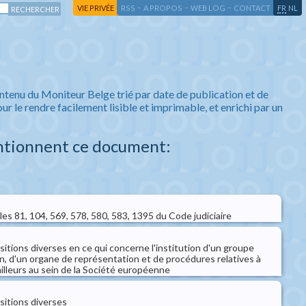
-
-
-
-
VIE PRIVÉE
RSS
A PROPOS
WEB LOG
CONTACT
FR
NL
ntenu du Moniteur Belge trié par date de publication et de
ur le rendre facilement lisible et imprimable, et enrichi par un
ntionnent ce document:
cles 81, 104, 569, 578, 580, 583, 1395 du Code judiciaire
sitions diverses en ce qui concerne l'institution d'un groupe
n, d'un organe de représentation et de procédures relatives à
vailleurs au sein de la Société européenne
sitions diverses