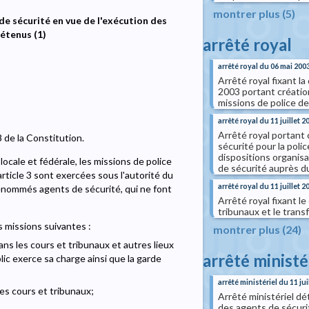
montrer plus (5)
de sécurité en vue de l'exécution des
détenus (1)
arrêté royal
arrêté royal du 06 mai 200
Arrêté royal fixant la
2003 portant création
missions de police d
arrêté royal du 11 juillet 2
Arrêté royal portant 
8 de la Constitution.
sécurité pour la poli
dispositions organisa
ocale et fédérale, les missions de police
de sécurité auprès du
rticle 3 sont exercées sous l'autorité du
arrêté royal du 11 juillet 2
 dénommés agents de sécurité, qui ne font
Arrêté royal fixant l
tribunaux et le trans
 missions suivantes :
montrer plus (24)
dans les cours et tribunaux et autres lieux
arrêté ministé
ic exerce sa charge ainsi que la garde
arrêté ministériel du 11 jui
les cours et tribunaux;
Arrêté ministériel dé
des agents de sécurit