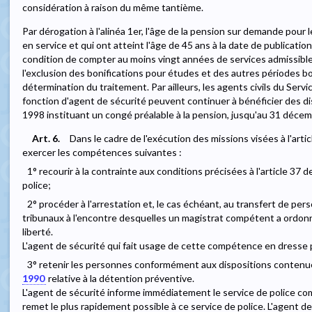
considération à raison du même tantième.
Par dérogation à l'alinéa 1er, l'âge de la pension sur demande pour l
en service et qui ont atteint l'âge de 45 ans à la date de publication 
condition de compter au moins vingt années de services admissibles 
l'exclusion des bonifications pour études et des autres périodes bon
détermination du traitement. Par ailleurs, les agents civils du Servi
fonction d'agent de sécurité peuvent continuer à bénéficier des d
1998 instituant un congé préalable à la pension, jusqu'au 31 décem
Art. 6.
Dans le cadre de l'exécution des missions visées à l'arti
exercer les compétences suivantes :
1° recourir à la contrainte aux conditions précisées à l'article 37 d
police;
2° procéder à l'arrestation et, le cas échéant, au transfert de pe
tribunaux à l'encontre desquelles un magistrat compétent a ordonn
liberté.
L'agent de sécurité qui fait usage de cette compétence en dresse 
3° retenir les personnes conformément aux dispositions contenues à
1990
relative à la détention préventive.
L'agent de sécurité informe immédiatement le service de police com
remet le plus rapidement possible à ce service de police. L'agent de