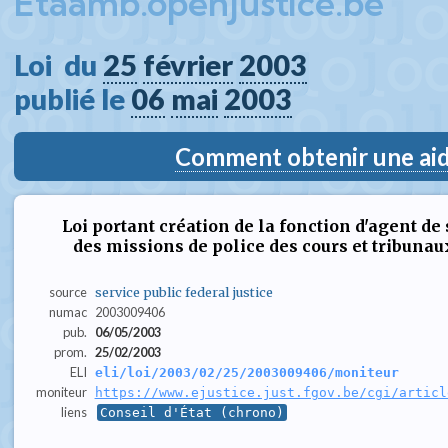
Etaamb.openjustice.be
Loi  du 
25
février
2003
publié le 
06
mai
2003
Comment obtenir une aide
Loi portant création de la fonction d'agent de 
des missions de police des cours et tribunau
source
service public federal justice
numac
2003009406
pub.
06/05/2003
prom.
25/02/2003
ELI
eli/loi/2003/02/25/2003009406/moniteur
moniteur
https://www.ejustice.just.fgov.be/cgi/articl
liens
Conseil d'État (chrono)