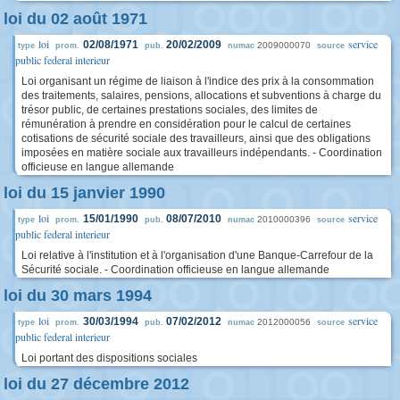
loi du 02 août 1971
loi
service
02/08/1971
20/02/2009
2009000070
type
prom.
pub.
numac
source
public federal interieur
Loi organisant un régime de liaison à l'indice des prix à la consommation
des traitements, salaires, pensions, allocations et subventions à charge du
trésor public, de certaines prestations sociales, des limites de
rémunération à prendre en considération pour le calcul de certaines
cotisations de sécurité sociale des travailleurs, ainsi que des obligations
imposées en matière sociale aux travailleurs indépendants. - Coordination
officieuse en langue allemande
loi du 15 janvier 1990
loi
service
15/01/1990
08/07/2010
2010000396
type
prom.
pub.
numac
source
public federal interieur
Loi relative à l'institution et à l'organisation d'une Banque-Carrefour de la
Sécurité sociale. - Coordination officieuse en langue allemande
loi du 30 mars 1994
loi
service
30/03/1994
07/02/2012
2012000056
type
prom.
pub.
numac
source
public federal interieur
Loi portant des dispositions sociales
loi du 27 décembre 2012