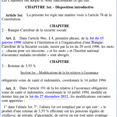
Les Chambres ont adopté et Nous sanctionnons ce qui suit :
CHAPITRE 1er. - Disposition introductive
Article 1er.
La présente loi règle une matière visée à l'article 78 de la
Constitution.
CHAPITRE
2. - Banque-Carrefour de la sécurité sociale
Art. 2.
loi du 15
Dans l'article 9bis, § 4, première phrase, de la
janvier 1990
relative à l'institution et à l'organisation d'une Banque-
Carrefour de la Sécurité sociale, inséré par la loi du 29 avril 1996, les mots
« , chacun pour ses missions, » et les mots « et l'Institut national
d'assurance maladie-invalidité » sont abrogés.
CHAPITRE
3. - Retenue de 3,55 %
Section 1re. - Modifications de la loi relative à l'assurance
obligatoire soins de santé et indemnités, coordonnée le 14 juillet 1994
Art. 3.
Dans l'article 191 de la loi relative à l'assurance obligatoire
soins de santé et indemnités, coordonnée le 14 juillet 1994, modifié en
loi du 27 décembre 2012
dernier lieu par la
, les modifications suivantes
sont apportées :
1° dans l'alinéa 1er, 7°, l'alinéa 1er est remplacé par ce qui suit : « le
produit d'une retenue de 3,55 % effectuée sur les pensions légales de
vieillesse, de retraite, d'ancienneté, de survie ou sur tout autre avantage