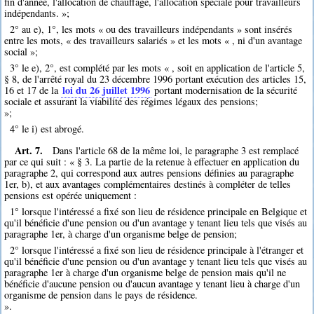
fin d'année, l'allocation de chauffage, l'allocation spéciale pour travailleurs
indépendants. »;
2° au e), 1°, les mots « ou des travailleurs indépendants » sont insérés
entre les mots, « des travailleurs salariés » et les mots « , ni d'un avantage
social »;
3° le e), 2°, est complété par les mots « , soit en application de l'article 5,
§ 8, de l'arrêté royal du 23 décembre 1996 portant exécution des articles 15,
loi du 26 juillet 1996
16 et 17 de la
portant modernisation de la sécurité
sociale et assurant la viabilité des régimes légaux des pensions;
»;
4° le i) est abrogé.
Art. 7.
Dans l'article 68 de la même loi, le paragraphe 3 est remplacé
par ce qui suit : « § 3. La partie de la retenue à effectuer en application du
paragraphe 2, qui correspond aux autres pensions définies au paragraphe
1er, b), et aux avantages complémentaires destinés à compléter de telles
pensions est opérée uniquement :
1° lorsque l'intéressé a fixé son lieu de résidence principale en Belgique et
qu'il bénéficie d'une pension ou d'un avantage y tenant lieu tels que visés au
paragraphe 1er, à charge d'un organisme belge de pension;
2° lorsque l'intéressé a fixé son lieu de résidence principale à l'étranger et
qu'il bénéficie d'une pension ou d'un avantage y tenant lieu tels que visés au
paragraphe 1er à charge d'un organisme belge de pension mais qu'il ne
bénéficie d'aucune pension ou d'aucun avantage y tenant lieu à charge d'un
organisme de pension dans le pays de résidence.
».