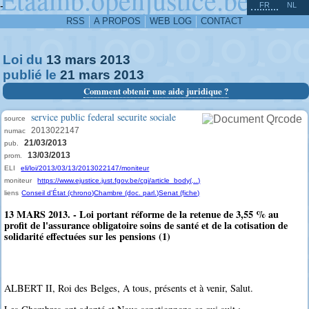
^
-
FR
NL
RSS
A PROPOS
WEB LOG
CONTACT
Loi du
13
mars
2013
publié le
21
mars
2013
Comment obtenir une aide juridique ?
service public federal securite sociale
source
2013022147
numac
21/03/2013
pub.
13/03/2013
prom.
ELI
eli/loi/2013/03/13/2013022147/moniteur
moniteur
https://www.ejustice.just.fgov.be/cgi/article_body(...)
liens
Conseil d'État (chrono)
Chambre (doc. parl.)
Senat (fiche)
13 MARS 2013. - Loi portant réforme de la retenue de 3,55 % au
profit de l'assurance obligatoire soins de santé et de la cotisation de
solidarité effectuées sur les pensions (1)
ALBERT II, Roi des Belges, A tous, présents et à venir, Salut.