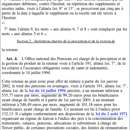
organismes débiteurs, contre l'Institut, en répétition des suppléments et
recettes indus, visés à l'alinéa 1er, 8° et 13°, se prescrivent par cinq ans à
partir de la date à laquelle le supplément ou la recette ont été versés à
l'Institut.
»;
7° dans l'alinéa 9, les mots « aux alinéas 6, 7 et 8 » sont remplacés par les
mots « aux alinéas 5 et 6 ».
Section 2. - Institution chargée de la perception et de la gestion de
la retenue
Art. 4.
L'Office national des Pensions est chargé de la perception et de
la gestion du produit de la retenue visée à l'article 191, alinéa 1er, 7°, de la
loi relative à l'assurance obligatoire soins de santé et indemnités,
coordonnée le 14 juillet 1994.
Cette retenue ne peut avoir pour effet de réduire à partir du 1er janvier
2002, le total des pensions ou avantages, visés à l'article 191, alinéa 1er, 7°,
loi du 14 juillet 1994
alinéa 1er, de la
précitée, à un montant inférieur à
535,77 euros par mois, augmenté de 99,20 euros pour les bénéficiaires
ayant charge de famille et à partir du 1er janvier 2003, à un montant
inférieur à 546,49 euros par mois, augmenté de 101,18 euros pour les
bénéficiaires ayant charge de famille. Ce montant est lié à l'indice-pivot
loi du 2 août 1971
132,13. Il s'adapte conformément aux dispositions de la
organisant un régime de liaison à l'indice des prix à la consommation des
traitements, salaires, pensions, allocations et subventions à charge du
Trésor public, de certaines prestations sociales, des limites de rémunération