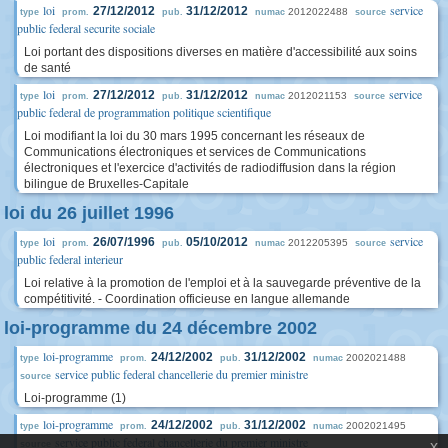
loi
service
27/12/2012
31/12/2012
2012022488
type
prom.
pub.
numac
source
public federal securite sociale
Loi portant des dispositions diverses en matière d'accessibilité aux soins
de santé
loi
service
27/12/2012
31/12/2012
2012021153
type
prom.
pub.
numac
source
public federal de programmation politique scientifique
Loi modifiant la loi du 30 mars 1995 concernant les réseaux de
Communications électroniques et services de Communications
électroniques et l'exercice d'activités de radiodiffusion dans la région
bilingue de Bruxelles-Capitale
loi du 26 juillet 1996
loi
service
26/07/1996
05/10/2012
2012205395
type
prom.
pub.
numac
source
public federal interieur
Loi relative à la promotion de l'emploi et à la sauvegarde préventive de la
compétitivité. - Coordination officieuse en langue allemande
loi-programme du 24 décembre 2002
loi-programme
24/12/2002
31/12/2002
2002021488
type
prom.
pub.
numac
service public federal chancellerie du premier ministre
source
Loi-programme (1)
loi-programme
24/12/2002
31/12/2002
2002021495
type
prom.
pub.
numac
service public federal chancellerie du premier ministre
x
source