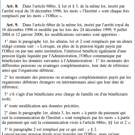
Art. 8.
Dans l'article 68bis, § 1er et § 3, de la même loi, inséré par
l'arrêté royal du 16 décembre 1996, les mots « l'Institut » sont chaque fois
remplacés par les mots « l'Office ».
Art. 9.
Dans l'article 68ter de la même loi, inséré par l'arrêté royal du
16 décembre 1996 et modifié par les lois des 24 décembre 1999, 9 juillet
2004 et 12 janvier 2006, les modifications suivantes sont apportées :
1° dans le paragraphe 1er, les alinéas 1er et 2 sont remplacés par un alinéa
rédigé comme suit : « Lorsque, en plus de la pension légale payée par
l'Office ou par une autre institution, l'intéressé bénéficie également d'une
pension légale liquidée par l'Administration, l'Office communique par
bénéficiaire les données suivantes à l'Administration : 1° les montants des
différentes pensions ou avantages complémentaires, leur date de référence
ainsi que l'organisme débiteur;
2° les montants des pensions ou avantages complémentaires payés par les
organismes débiteurs étrangers ou internationaux ainsi que leur date de
référence;
3° s'il s'agit d'un bénéficiaire avec charge de famille ou d'un bénéficiaire
isolé;
4° toute modification aux données précitées.
2° dans le paragraphe 1er, alinéa 3, les mots « à partir du paiement qui
suit la communication de l'Institut » sont remplacés par les mots « à partir
du paiement qui suit la communication visée à l'article 68bis, §§ 1er et 2 »;
3° le paragraphe 2 est remplacé par ce qui suit : « § 2.
Lorsqu'aucune pension légale n'est liquidée par l'Office, mais qu'une