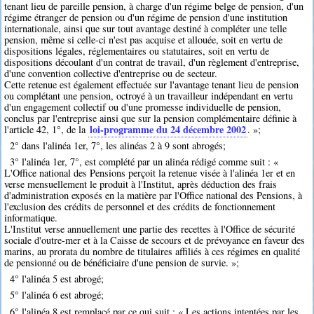
tenant lieu de pareille pension, à charge d'un régime belge de pension, d'un
régime étranger de pension ou d'un régime de pension d'une institution
internationale, ainsi que sur tout avantage destiné à compléter une telle
pension, même si celle-ci n'est pas acquise et allouée, soit en vertu de
dispositions légales, réglementaires ou statutaires, soit en vertu de
dispositions découlant d'un contrat de travail, d'un règlement d'entreprise,
d'une convention collective d'entreprise ou de secteur.
Cette retenue est également effectuée sur l'avantage tenant lieu de pension
ou complétant une pension, octroyé à un travailleur indépendant en vertu
d'un engagement collectif ou d'une promesse individuelle de pension,
conclus par l'entreprise ainsi que sur la pension complémentaire définie à
loi-programme du 24 décembre 2002
l'article 42, 1°, de la
. »;
2° dans l'alinéa 1er, 7°, les alinéas 2 à 9 sont abrogés;
3° l'alinéa 1er, 7°, est complété par un alinéa rédigé comme suit : «
L'Office national des Pensions perçoit la retenue visée à l'alinéa 1er et en
verse mensuellement le produit à l'Institut, après déduction des frais
d'administration exposés en la matière par l'Office national des Pensions, à
l'exclusion des crédits de personnel et des crédits de fonctionnement
informatique.
L'Institut verse annuellement une partie des recettes à l'Office de sécurité
sociale d'outre-mer et à la Caisse de secours et de prévoyance en faveur des
marins, au prorata du nombre de titulaires affiliés à ces régimes en qualité
de pensionné ou de bénéficiaire d'une pension de survie. »;
4° l'alinéa 5 est abrogé;
5° l'alinéa 6 est abrogé;
6° l'alinéa 8 est remplacé par ce qui suit : « Les actions intentées par les