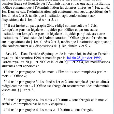
pension légale est liquidée par l'Administration et par une autre institution,
l'Office communique à l'Administration les données visées au § 1er, alinéa
1er. Dans ce cas, l'Administration agit conformément aux dispositions du §
1er, alinéas 2 et 3, tandis que l'institution agit conformément aux
dispositions du § 1er, alinéas 4 et 5. »;
4° il est inséré un paragraphe 2bis, rédigé comme suit : « § 2bis.
Lorsqu'une pension légale est liquidée par l'Office et par une autre
institution ou lorsqu'une pension légale est liquidée par plusieurs autres
institutions, à l'exclusion de l'Administration, l'Office agit conformément
aux dispositions du § 1er, alinéas 2 et 3, tandis que l'institution agit quant à
elle conformément aux dispositions du § 1er, alinéas 4 et 5. ».
Art. 10.
Dans l'article 68quinquies de la même loi, inséré par l'arrêté
loi du 25 janvier 1999
royal du 16 décembre 1996 et modifié par la
,
l'arrêté royal du 20 juillet 2000 et la loi du 9 juillet 2004, les modifications
suivantes sont apportées :
1° dans le paragraphe 1er, les mots « l'Institut » sont remplacés par les
mots « l'Office »;
2° dans le paragraphe 3, les alinéas 1er et 2 sont remplacés par un alinéa
rédigé comme suit : « L'Office est chargé du recouvrement des indemnités
visées aux §§ 1er et 2.
»;
3° dans le paragraphe 4, les mots « l'Institut » sont abrogés et le mot «
arrêté » est remplacé par le mot « chapitre »;
4° dans le paragraphe 6, les mots « , l'Institut » sont abrogés.