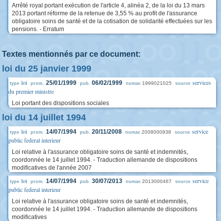
Arrêté royal portant exécution de l'article 4, alinéa 2, de la loi du 13 mars
2013 portant réforme de la retenue de 3,55 % au profit de l'assurance
obligatoire soins de santé et de la cotisation de solidarité effectuées sur les
pensions. - Erratum
Textes mentionnés par ce document:
loi du 25 janvier 1999
loi
services
25/01/1999
06/02/1999
1999021025
type
prom.
pub.
numac
source
du premier ministre
Loi portant des dispositions sociales
loi du 14 juillet 1994
loi
service
14/07/1994
20/11/2008
2008000938
type
prom.
pub.
numac
source
public federal interieur
Loi relative à l'assurance obligatoire soins de santé et indemnités,
coordonnée le 14 juillet 1994. - Traduction allemande de dispositions
modificatives de l'année 2007
loi
service
14/07/1994
30/07/2013
2013000467
type
prom.
pub.
numac
source
public federal interieur
Loi relative à l'assurance obligatoire soins de santé et indemnités,
coordonnée le 14 juillet 1994. - Traduction allemande de dispositions
modificatives