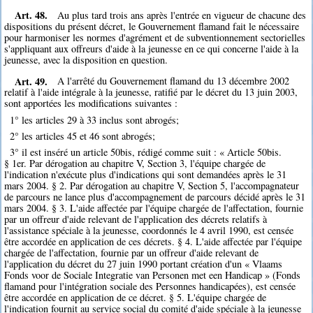
Art. 48.
Au plus tard trois ans après l'entrée en vigueur de chacune des
dispositions du présent décret, le Gouvernement flamand fait le nécessaire
pour harmoniser les normes d'agrément et de subventionnement sectorielles
s'appliquant aux offreurs d'aide à la jeunesse en ce qui concerne l'aide à la
jeunesse, avec la disposition en question.
Art. 49.
A l'arrêté du Gouvernement flamand du 13 décembre 2002
relatif à l'aide intégrale à la jeunesse, ratifié par le décret du 13 juin 2003,
sont apportées les modifications suivantes :
1° les articles 29 à 33 inclus sont abrogés;
2° les articles 45 et 46 sont abrogés;
3° il est inséré un article 50bis, rédigé comme suit : « Article 50bis.
§ 1er. Par dérogation au chapitre V, Section 3, l'équipe chargée de
l'indication n'exécute plus d'indications qui sont demandées après le 31
mars 2004. § 2. Par dérogation au chapitre V, Section 5, l'accompagnateur
de parcours ne lance plus d'accompagnement de parcours décidé après le 31
mars 2004. § 3. L'aide affectée par l'équipe chargée de l'affectation, fournie
par un offreur d'aide relevant de l'application des décrets relatifs à
l'assistance spéciale à la jeunesse, coordonnés le 4 avril 1990, est censée
être accordée en application de ces décrets. § 4. L'aide affectée par l'équipe
chargée de l'affectation, fournie par un offreur d'aide relevant de
l'application du décret du 27 juin 1990 portant création d'un « Vlaams
Fonds voor de Sociale Integratie van Personen met een Handicap » (Fonds
flamand pour l'intégration sociale des Personnes handicapées), est censée
être accordée en application de ce décret. § 5. L'équipe chargée de
l'indication fournit au service social du comité d'aide spéciale à la jeunesse