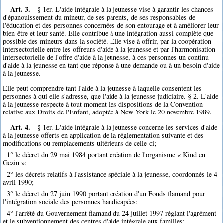
Art. 3.
§ 1er. L'aide intégrale à la jeunesse vise à garantir les chances
d'épanouissement du mineur, de ses parents, de ses responsables de
l'éducation et des personnes concernées de son entourage et à améliorer leur
bien-être et leur santé. Elle contribue à une intégration aussi complète que
possible des mineurs dans la société. Elle vise à offrir, par la coopération
intersectorielle entre les offreurs d'aide à la jeunesse et par l'harmonisation
intersectorielle de l'offre d'aide à la jeunesse, à ces personnes un continu
d'aide à la jeunesse en tant que réponse à une demande ou à un besoin d'aide
à la jeunesse.
Elle peut comprendre tant l'aide à la jeunesse à laquelle consentent les
personnes à qui elle s'adresse, que l'aide à la jeunesse judiciaire. § 2. L'aide
à la jeunesse respecte à tout moment les dispositions de la Convention
relative aux Droits de l'Enfant, adoptée à New York le 20 novembre 1989.
Art. 4.
§ 1er. L'aide intégrale à la jeunesse concerne les services d'aide
à la jeunesse offerts en application de la réglementation suivante et des
modifications ou remplacements ultérieurs de celle-ci;
1° le décret du 29 mai 1984 portant création de l'organisme « Kind en
Gezin »;
2° les décrets relatifs à l'assistance spéciale à la jeunesse, coordonnés le 4
avril 1990;
3° le décret du 27 juin 1990 portant création d'un Fonds flamand pour
l'intégration sociale des personnes handicapées;
4° l'arrêté du Gouvernement flamand du 24 juillet 1997 réglant l'agrément
et le subventionnement des centres d'aide intégrale aux familles;