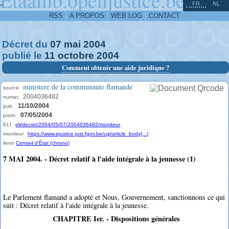
^
-
FR
NL
RSS
A PROPOS
WEB LOG
CONTACT
Décret du
07
mai
2004
publié le
11
octobre
2004
Comment obtenir une aide juridique ?
ministere de la communaute flamande
source
2004036482
numac
11/10/2004
pub.
07/05/2004
prom.
ELI
eli/decret/2004/05/07/2004036482/moniteur
moniteur
https://www.ejustice.just.fgov.be/cgi/article_body(...)
liens
Conseil d'État (chrono)
7 MAI 2004. - Décret relatif à l'aide intégrale à la jeunesse (1)
Le Parlement flamand a adopté et Nous, Gouvernement, sanctionnons ce qui
suit : Décret relatif à l'aide intégrale à la jeunesse.
CHAPITRE Ier. - Dispositions générales