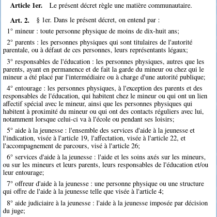
Article 1er.
Le présent décret règle une matière communautaire.
Art. 2.
§ 1er. Dans le présent décret, on entend par :
1° mineur : toute personne physique de moins de dix-huit ans;
2° parents : les personnes physiques qui sont titulaires de l'autorité
parentale, ou à défaut de ces personnes, leurs représentants légaux;
3° responsables de l'éducation : les personnes physiques, autres que les
parents, ayant en permanence et de fait la garde du mineur ou chez qui le
mineur a été placé par l'intermédiaire ou à charge d'une autorité publique;
4° entourage : les personnes physiques, à l'exception des parents et des
responsables de l'éducation, qui habitent chez le mineur ou qui ont un lien
affectif spécial avec le mineur, ainsi que les personnes physiques qui
habitent à proximité du mineur ou qui ont des contacts réguliers avec lui,
notamment lorsque celui-ci va à l'école ou pendant ses loisirs;
5° aide à la jeunesse : l'ensemble des services d'aide à la jeunesse et
l'indication, visée à l'article 19, l'affectation, visée à l'article 22, et
l'accompagnement de parcours, visé à l'article 26;
6° services d'aide à la jeunesse : l'aide et les soins axés sur les mineurs,
ou sur les mineurs et leurs parents, leurs responsables de l'éducation et/ou
leur entourage;
7° offreur d'aide à la jeunesse : une personne physique ou une structure
qui offre de l'aide à la jeunesse telle que visée à l'article 4;
8° aide judiciaire à la jeunesse : l'aide à la jeunesse imposée par décision
du juge;