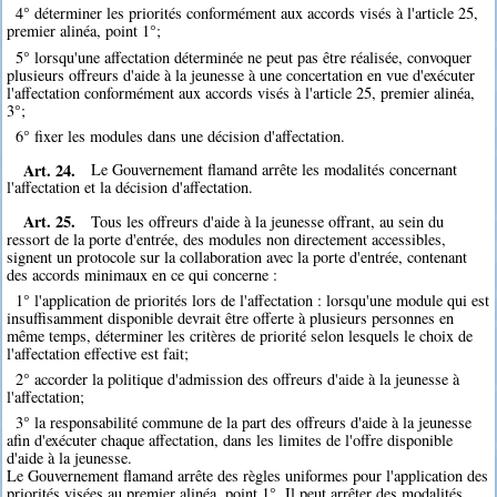
4° déterminer les priorités conformément aux accords visés à l'article 25,
premier alinéa, point 1°;
5° lorsqu'une affectation déterminée ne peut pas être réalisée, convoquer
plusieurs offreurs d'aide à la jeunesse à une concertation en vue d'exécuter
l'affectation conformément aux accords visés à l'article 25, premier alinéa,
3°;
6° fixer les modules dans une décision d'affectation.
Art. 24.
Le Gouvernement flamand arrête les modalités concernant
l'affectation et la décision d'affectation.
Art. 25.
Tous les offreurs d'aide à la jeunesse offrant, au sein du
ressort de la porte d'entrée, des modules non directement accessibles,
signent un protocole sur la collaboration avec la porte d'entrée, contenant
des accords minimaux en ce qui concerne :
1° l'application de priorités lors de l'affectation : lorsqu'une module qui est
insuffisamment disponible devrait être offerte à plusieurs personnes en
même temps, déterminer les critères de priorité selon lesquels le choix de
l'affectation effective est fait;
2° accorder la politique d'admission des offreurs d'aide à la jeunesse à
l'affectation;
3° la responsabilité commune de la part des offreurs d'aide à la jeunesse
afin d'exécuter chaque affectation, dans les limites de l'offre disponible
d'aide à la jeunesse.
Le Gouvernement flamand arrête des règles uniformes pour l'application des
priorités visées au premier alinéa, point 1°. Il peut arrêter des modalités