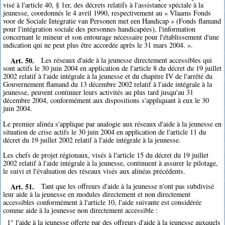
visé à l'article 40, § 1er, des décrets relatifs à l'assistance spéciale à la
jeunesse, coordonnés le 4 avril 1990, respectivement au « Vlaams Fonds
voor de Sociale Integratie van Personen met een Handicap » (Fonds flamand
pour l'intégration sociale des personnes handicapées), l'information
concernant le mineur et son entourage nécessaire pour l'établissement d'une
indication qui ne peut plus être accordée après le 31 mars 2004. ».
Art. 50.
Les réseaux d'aide à la jeunesse directement accessibles qui
sont actifs le 30 juin 2004 en application de l'article 8 du décret du 19 juillet
2002 relatif à l'aide intégrale à la jeunesse et du chapitre IV de l'arrêté du
Gouvernement flamand du 13 décembre 2002 relatif à l'aide intégrale à la
jeunesse, peuvent continuer leurs activités au plus tard jusqu'au 31
décembre 2004, conformément aux dispositions s'appliquant à eux le 30
juin 2004.
Le premier alinéa s'applique par analogie aux réseaux d'aide à la jeunesse en
situation de crise actifs le 30 juin 2004 en application de l'article 11 du
décret du 19 juillet 2002 relatif à l'aide intégrale à la jeunesse.
Les chefs de projet régionaux, visés à l'article 15 du décret du 19 juillet
2002 relatif à l'aide intégrale à la jeunesse, continuent à assurer le pilotage,
le suivi et l'évaluation des réseaux visés aux alinéas précédents.
Art. 51.
Tant que les offreurs d'aide à la jeunesse n'ont pas subdivisé
leur aide à la jeunesse en modules directement et non directement
accessibles conformément à l'article 10, l'aide suivante est considérée
comme aide à la jeunesse non directement accessible :
1° l'aide à la jeunesse offerte par des offreurs d'aide à la jeunesse auxquels