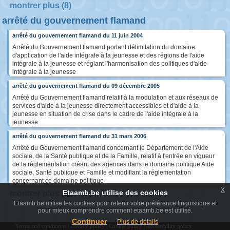
montrer plus (8)
arrêté du gouvernement flamand
arrêté du gouvernement flamand du 11 juin 2004
Arrêté du Gouvernement flamand portant délimitation du domaine
d'application de l'aide intégrale à la jeunesse et des régions de l'aide
intégrale à la jeunesse et réglant l'harmonisation des politiques d'aide
intégrale à la jeunesse
arrêté du gouvernement flamand du 09 décembre 2005
Arrêté du Gouvernement flamand relatif à la modulation et aux réseaux de
services d'aide à la jeunesse directement accessibles et d'aide à la
jeunesse en situation de crise dans le cadre de l'aide intégrale à la
jeunesse
arrêté du gouvernement flamand du 31 mars 2006
Arrêté du Gouvernement flamand concernant le Département de l'Aide
sociale, de la Santé publique et de la Famille, relatif à l'entrée en vigueur
de la réglementation créant des agences dans le domaine politique Aide
sociale, Santé publique et Famille et modifiant la réglementation
concernant ce domaine politique
x
Etaamb.be utilise des cookies
montrer plus (23)
Etaamb.be utilise les cookies pour retenir votre préférence linguistique et
pour mieux comprendre comment etaamb.be est utilisé.
Continuer
Plus de details
Terms and conditions
|
Privacy policy
|
Cookie policy
|
Accessibility policy