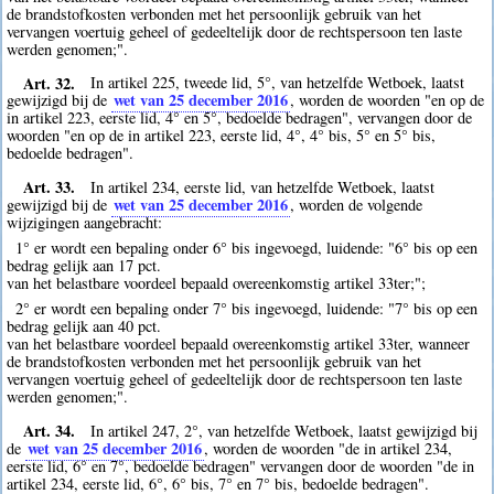
de brandstofkosten verbonden met het persoonlijk gebruik van het
vervangen voertuig geheel of gedeeltelijk door de rechtspersoon ten laste
werden genomen;".
Art. 32.
In artikel 225, tweede lid, 5°, van hetzelfde Wetboek, laatst
wet van 25 december 2016
gewijzigd bij de
, worden de woorden "en op de
in artikel 223, eerste lid, 4° en 5°, bedoelde bedragen", vervangen door de
woorden "en op de in artikel 223, eerste lid, 4°, 4° bis, 5° en 5° bis,
bedoelde bedragen".
Art. 33.
In artikel 234, eerste lid, van hetzelfde Wetboek, laatst
wet van 25 december 2016
gewijzigd bij de
, worden de volgende
wijzigingen aangebracht:
1° er wordt een bepaling onder 6° bis ingevoegd, luidende: "6° bis op een
bedrag gelijk aan 17 pct.
van het belastbare voordeel bepaald overeenkomstig artikel 33ter;";
2° er wordt een bepaling onder 7° bis ingevoegd, luidende: "7° bis op een
bedrag gelijk aan 40 pct.
van het belastbare voordeel bepaald overeenkomstig artikel 33ter, wanneer
de brandstofkosten verbonden met het persoonlijk gebruik van het
vervangen voertuig geheel of gedeeltelijk door de rechtspersoon ten laste
werden genomen;".
Art. 34.
In artikel 247, 2°, van hetzelfde Wetboek, laatst gewijzigd bij
wet van 25 december 2016
de
, worden de woorden "de in artikel 234,
eerste lid, 6° en 7°, bedoelde bedragen" vervangen door de woorden "de in
artikel 234, eerste lid, 6°, 6° bis, 7° en 7° bis, bedoelde bedragen".