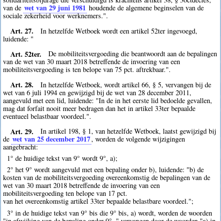
wet van 29 juni 1981
van de
houdende de algemene beginselen van de
sociale zekerheid voor werknemers.".
Art. 27.
In hetzelfde Wetboek wordt een artikel 52ter ingevoegd,
luidende: "
Art. 52ter.
De mobiliteitsvergoeding die beantwoordt aan de bepalingen
van de wet van 30 maart 2018 betreffende de invoering van een
mobiliteitsvergoeding is ten belope van 75 pct. aftrekbaar.".
Art. 28.
In hetzelfde Wetboek, wordt artikel 66, § 5, vervangen bij de
wet van 6 juli 1994 en gewijzigd bij de wet van 28 december 2011,
aangevuld met een lid, luidende: "In de in het eerste lid bedoelde gevallen,
mag dat forfait nooit meer bedragen dan het in artikel 33ter bepaalde
eventueel belastbaar voordeel.".
Art. 29.
In artikel 198, § 1, van hetzelfde Wetboek, laatst gewijzigd bij
wet van 25 december 2017
de
, worden de volgende wijzigingen
aangebracht:
1° de huidige tekst van 9° wordt 9°, a);
2° het 9° wordt aangevuld met een bepaling onder b), luidende: "b) de
kosten van de mobiliteitsvergoeding overeenkomstig de bepalingen van de
wet van 30 maart 2018 betreffende de invoering van een
mobiliteitsvergoeding ten belope van 17 pct.
van het overeenkomstig artikel 33ter bepaalde belastbare voordeel.";
3° in de huidige tekst van 9° bis die 9° bis, a) wordt, worden de woorden
"in afwijking van de bepaling onder 9°, " vervangen door de woorden "a) in