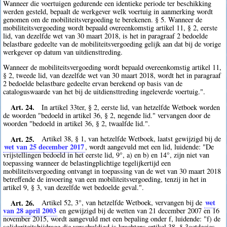
Wanneer die voertuigen gedurende een identieke periode ter beschikking
werden gesteld, bepaalt de werkgever welk voertuig in aanmerking wordt
genomen om de mobiliteitsvergoeding te berekenen. § 5. Wanneer de
mobiliteitsvergoeding wordt bepaald overeenkomstig artikel 11, § 2, eerste
lid, van dezelfde wet van 30 maart 2018, is het in paragraaf 2 bedoelde
belastbare gedeelte van de mobiliteitsvergoeding gelijk aan dat bij de vorige
werkgever op datum van uitdiensttreding.
Wanneer de mobiliteitsvergoeding wordt bepaald overeenkomstig artikel 11,
§ 2, tweede lid, van dezelfde wet van 30 maart 2018, wordt het in paragraaf
2 bedoelde belastbare gedeelte ervan berekend op basis van de
cataloguswaarde van het bij de uitdiensttreding ingeleverde voertuig.".
Art. 24.
In artikel 33ter, § 2, eerste lid, van hetzelfde Wetboek worden
de woorden "bedoeld in artikel 36, § 2, negende lid." vervangen door de
woorden "bedoeld in artikel 36, § 2, twaalfde lid.".
Art. 25.
Artikel 38, § 1, van hetzelfde Wetboek, laatst gewijzigd bij de
wet van 25 december 2017
, wordt aangevuld met een lid, luidende: "De
vrijstellingen bedoeld in het eerste lid, 9°, a) en b) en 14°, zijn niet van
toepassing wanneer de belastingplichtige tegelijkertijd een
mobiliteitsvergoeding ontvangt in toepassing van de wet van 30 maart 2018
betreffende de invoering van een mobiliteitsvergoeding, tenzij in het in
artikel 9, § 3, van dezelfde wet bedoelde geval.".
Art. 26.
wet
Artikel 52, 3°, van hetzelfde Wetboek, vervangen bij de
van 28 april 2003
en gewijzigd bij de wetten van 21 december 2007 en 16
november 2015, wordt aangevuld met een bepaling onder f, luidende: "f) de
solidariteitsbijdrage die verschuldigd is krachtens artikel 38, § 3octdecies,