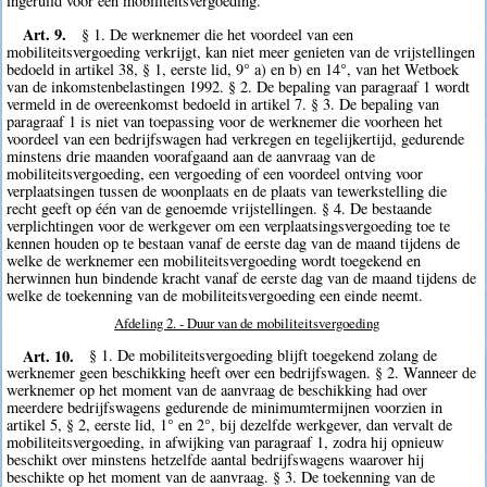
ingeruild voor één mobiliteitsvergoeding.
Art. 9.
§ 1. De werknemer die het voordeel van een
mobiliteitsvergoeding verkrijgt, kan niet meer genieten van de vrijstellingen
bedoeld in artikel 38, § 1, eerste lid, 9° a) en b) en 14°, van het Wetboek
van de inkomstenbelastingen 1992. § 2. De bepaling van paragraaf 1 wordt
vermeld in de overeenkomst bedoeld in artikel 7. § 3. De bepaling van
paragraaf 1 is niet van toepassing voor de werknemer die voorheen het
voordeel van een bedrijfswagen had verkregen en tegelijkertijd, gedurende
minstens drie maanden voorafgaand aan de aanvraag van de
mobiliteitsvergoeding, een vergoeding of een voordeel ontving voor
verplaatsingen tussen de woonplaats en de plaats van tewerkstelling die
recht geeft op één van de genoemde vrijstellingen. § 4. De bestaande
verplichtingen voor de werkgever om een verplaatsingsvergoeding toe te
kennen houden op te bestaan vanaf de eerste dag van de maand tijdens de
welke de werknemer een mobiliteitsvergoeding wordt toegekend en
herwinnen hun bindende kracht vanaf de eerste dag van de maand tijdens de
welke de toekenning van de mobiliteitsvergoeding een einde neemt.
Afdeling 2. - Duur van de mobiliteitsvergoeding
Art. 10.
§ 1. De mobiliteitsvergoeding blijft toegekend zolang de
werknemer geen beschikking heeft over een bedrijfswagen. § 2. Wanneer de
werknemer op het moment van de aanvraag de beschikking had over
meerdere bedrijfswagens gedurende de minimumtermijnen voorzien in
artikel 5, § 2, eerste lid, 1° en 2°, bij dezelfde werkgever, dan vervalt de
mobiliteitsvergoeding, in afwijking van paragraaf 1, zodra hij opnieuw
beschikt over minstens hetzelfde aantal bedrijfswagens waarover hij
beschikte op het moment van de aanvraag. § 3. De toekenning van de