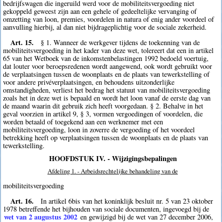
bedrijfswagen die ingeruild werd voor de mobiliteitsvergoeding niet
gekoppeld geweest zijn aan een gehele of gedeeltelijke vervanging of
omzetting van loon, premies, voordelen in natura of enig ander voordeel of
aanvulling hierbij, al dan niet bijdrageplichtig voor de sociale zekerheid.
Art. 15.
§ 1. Wanneer de werkgever tijdens de toekenning van de
mobiliteitsvergoeding in het kader van deze wet, tolereert dat een in artikel
65 van het Wetboek van de inkomstenbelastingen 1992 bedoeld voertuig,
dat louter voor beroepsredenen wordt aangewend, ook wordt gebruikt voor
de verplaatsingen tussen de woonplaats en de plaats van tewerkstelling of
voor andere privéverplaatsingen, en behoudens uitzonderlijke
omstandigheden, verliest het bedrag het statuut van mobiliteitsvergoeding
zoals het in deze wet is bepaald en wordt het loon vanaf de eerste dag van
de maand waarin dit gebruik zich heeft voorgedaan. § 2. Behalve in het
geval voorzien in artikel 9, § 3, vormen vergoedingen of voordelen, die
worden betaald of toegekend aan een werknemer met een
mobiliteitsvergoeding, loon in zoverre de vergoeding of het voordeel
betrekking heeft op verplaatsingen tussen de woonplaats en de plaats van
tewerkstelling.
HOOFDSTUK IV. - Wijzigingsbepalingen
Afdeling 1. - Arbeidsrechtelijke behandeling van de
mobiliteitsvergoeding
Art. 16.
In artikel 6bis van het koninklijk besluit nr. 5 van 23 oktober
1978 betreffende het bijhouden van sociale documenten, ingevoegd bij de
wet van 2 augustus 2002
en gewijzigd bij de wet van 27 december 2006,