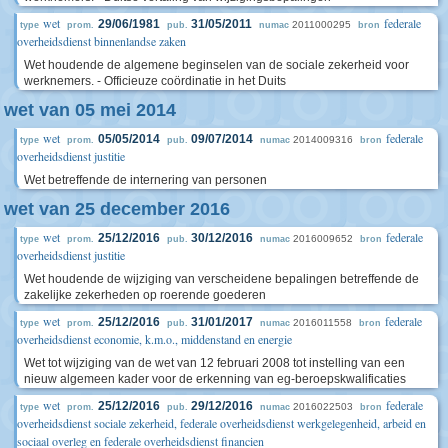
wet
federale
29/06/1981
31/05/2011
2011000295
type
prom.
pub.
numac
bron
overheidsdienst binnenlandse zaken
Wet houdende de algemene beginselen van de sociale zekerheid voor
werknemers. - Officieuze coördinatie in het Duits
wet van 05 mei 2014
wet
federale
05/05/2014
09/07/2014
2014009316
type
prom.
pub.
numac
bron
overheidsdienst justitie
Wet betreffende de internering van personen
wet van 25 december 2016
wet
federale
25/12/2016
30/12/2016
2016009652
type
prom.
pub.
numac
bron
overheidsdienst justitie
Wet houdende de wijziging van verscheidene bepalingen betreffende de
zakelijke zekerheden op roerende goederen
wet
federale
25/12/2016
31/01/2017
2016011558
type
prom.
pub.
numac
bron
overheidsdienst economie, k.m.o., middenstand en energie
Wet tot wijziging van de wet van 12 februari 2008 tot instelling van een
nieuw algemeen kader voor de erkenning van eg-beroepskwalificaties
wet
federale
25/12/2016
29/12/2016
2016022503
type
prom.
pub.
numac
bron
overheidsdienst sociale zekerheid, federale overheidsdienst werkgelegenheid, arbeid en
sociaal overleg en federale overheidsdienst financien