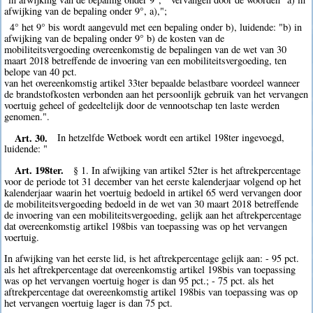
afwijking van de bepaling onder 9°, a),";
4° het 9° bis wordt aangevuld met een bepaling onder b), luidende: "b) in
afwijking van de bepaling onder 9° b) de kosten van de
mobiliteitsvergoeding overeenkomstig de bepalingen van de wet van 30
maart 2018 betreffende de invoering van een mobiliteitsvergoeding, ten
belope van 40 pct.
van het overeenkomstig artikel 33ter bepaalde belastbare voordeel wanneer
de brandstofkosten verbonden aan het persoonlijk gebruik van het vervangen
voertuig geheel of gedeeltelijk door de vennootschap ten laste werden
genomen.".
Art. 30.
In hetzelfde Wetboek wordt een artikel 198ter ingevoegd,
luidende: "
Art. 198ter.
§ 1. In afwijking van artikel 52ter is het aftrekpercentage
voor de periode tot 31 december van het eerste kalenderjaar volgend op het
kalenderjaar waarin het voertuig bedoeld in artikel 65 werd vervangen door
de mobiliteitsvergoeding bedoeld in de wet van 30 maart 2018 betreffende
de invoering van een mobiliteitsvergoeding, gelijk aan het aftrekpercentage
dat overeenkomstig artikel 198bis van toepassing was op het vervangen
voertuig.
In afwijking van het eerste lid, is het aftrekpercentage gelijk aan: - 95 pct.
als het aftrekpercentage dat overeenkomstig artikel 198bis van toepassing
was op het vervangen voertuig hoger is dan 95 pct.; - 75 pct. als het
aftrekpercentage dat overeenkomstig artikel 198bis van toepassing was op
het vervangen voertuig lager is dan 75 pct.