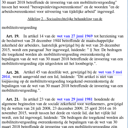
30 maart 2018 betreffende de invoering van een mobiliteitsvergoeding"
tussen het woord "beroepsinlevingsovereenkomst" en de woorden "en de
arbeidsovereenkomst voor uitvoering van tijdelijke arbeid" ingevoegd.
Afdeling 2. - Sociaalrechtelijke behandeling van de
mobiliteitsvergoeding
Art. 19.
wet van 27 juni 1969
In artikel 14 van de
tot herziening van
de besluitwet van 28 december 1944 betreffende de maatschappelijke
zekerheid der arbeiders, laatstelijk gewijzigd bij de wet van 26 december
2015, wordt een paragraaf 3ter ingevoegd, luidende: " § 3ter. De bedragen
die toegekend worden als mobiliteitsvergoeding overeenkomstig de
bepalingen van de wet van 30 maart 2018 betreffende de invoering van een
mobiliteitsvergoeding zijn uitgesloten uit het loonbegrip.".
Art. 20.
wet van 5 mei
Artikel 45 van dezelfde wet, gewijzigd bij de
2014
, wordt aangevuld met een lid, luidende: "Dit artikel is niet van
toepassing op de mobiliteitsvergoeding toegekend overeenkomstig de
bepalingen van de wet van 30 maart 2018 betreffende de invoering van een
mobiliteitsvergoeding.".
Art. 21.
wet van 29 juni 1981
In artikel 23 van de
houdende de
algemene beginselen van de sociale zekerheid voor werknemers, gewijzigd
bij de wetten van 24 juli 2008, 23 december 2009, 25 april 2014 en 16
november 2015, wordt tussen het derde en vierde lid, dat het vijfde lid
wordt, een lid ingevoegd, luidende: "De bedragen die toegekend worden als
mobiliteitsvergoeding overeenkomstig de bepalingen van de wet van 30
maart 2018 betreffende de invoering van een mobiliteitsvergoeding zijn