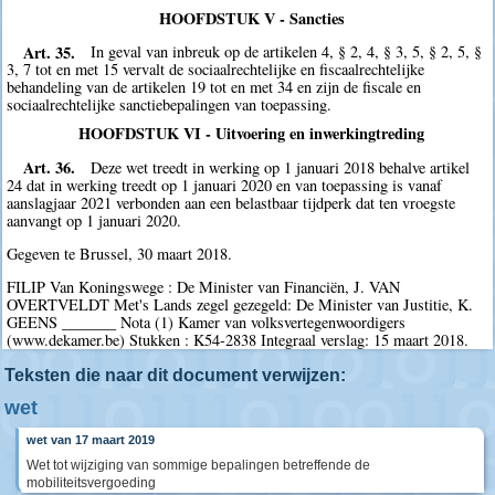
HOOFDSTUK V - Sancties
Art. 35.
In geval van inbreuk op de artikelen 4, § 2, 4, § 3, 5, § 2, 5, §
3, 7 tot en met 15 vervalt de sociaalrechtelijke en fiscaalrechtelijke
behandeling van de artikelen 19 tot en met 34 en zijn de fiscale en
sociaalrechtelijke sanctiebepalingen van toepassing.
HOOFDSTUK VI - Uitvoering en inwerkingtreding
Art. 36.
Deze wet treedt in werking op 1 januari 2018 behalve artikel
24 dat in werking treedt op 1 januari 2020 en van toepassing is vanaf
aanslagjaar 2021 verbonden aan een belastbaar tijdperk dat ten vroegste
aanvangt op 1 januari 2020.
Gegeven te Brussel, 30 maart 2018.
FILIP Van Koningswege : De Minister van Financiën, J. VAN
OVERTVELDT Met's Lands zegel gezegeld: De Minister van Justitie, K.
GEENS _______ Nota (1) Kamer van volksvertegenwoordigers
(www.dekamer.be) Stukken : K54-2838 Integraal verslag: 15 maart 2018.
Teksten die naar dit document verwijzen:
wet
wet van 17 maart 2019
Wet tot wijziging van sommige bepalingen betreffende de
mobiliteitsvergoeding