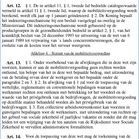
Art. 12.
§ 1. De in artikel 11, § 1, tweede lid bedoelde cataloguswaarde
vermeld in artikel 11 § 1, tweede lid, waarop de mobiliteitsvergoeding wordt
berekend, wordt elk jaar op 1 januari geïndexeerd. § 2. De Koning bepaalt
het indexeringsmechanisme bij een besluit vastgelegd na overleg in de
Ministerraad. Dit indexeringsmechanisme wordt gebaseerd op de
productgroepen in de gezondheidsindex bedoeld in artikel 2, § 1, van het
koninklijk besluit van 24 december 1993 ter uitvoering van de wet van 6
januari 1989 tot vrijwaring van `s lands concurrentievermogen, die de
evolutie van de kosten voor het vervoer weergeven.
Afdeling 4. - Statuut van de mobiliteitsvergoeding
Art. 13.
§ 1. Onder voorbehoud van de afwijkingen die in deze wet zijn
voorzien, kunnen er aan de mobiliteitsvergoeding geen rechten worden
ontleend, ten belope van het in deze wet bepaalde bedrag, met uitzondering
van de betaling ervan door de werkgever en het bepaalde onder de
paragrafen 2 en 3. § 2. In afwijking van § 1 zal voor de toepassing van de
wettelijke, reglementaire en conventionele bepalingen waaraan de
werknemer rechten zou ontlenen met betrekking tot het voordeel en de
waarde van het privégebruik van de bedrijfswagen, de mobiliteitsvergoeding
op dezelfde manier behandeld worden als het privégebruik van de
bedrijfswagen. § 3. Een collectieve arbeidsovereenkomst kan voorzien in
gunstigere bepalingen voor de werknemers, met uitzondering van rechten op
het gebied van sociale zekerheid of jaarlijkse vakantie en zonder dat dit mag
leiden tot een wijziging van de ten aanzien van de Rijksdienst voor Sociale
Zekerheid te vervullen administratieve formaliteiten.
Art. 14.
Voor de toepassing van deze wet mag de toekenning van de