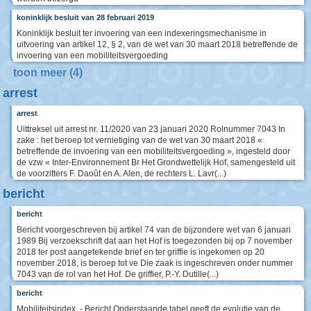
koninklijk besluit van 28 februari 2019
Koninklijk besluit ter invoering van een indexeringsmechanisme in
uitvoering van artikel 12, § 2, van de wet van 30 maart 2018 betreffende de
invoering van een mobiliteitsvergoeding
toon meer (4)
arrest
arrest
Uittreksel uit arrest nr. 11/2020 van 23 januari 2020 Rolnummer 7043 In
zake : het beroep tot vernietiging van de wet van 30 maart 2018 «
betreffende de invoering van een mobiliteitsvergoeding », ingesteld door
de vzw « Inter-Environnement Br Het Grondwettelijk Hof, samengesteld uit
de voorzitters F. Daoût en A. Alen, de rechters L. Lavr(...)
bericht
bericht
Bericht voorgeschreven bij artikel 74 van de bijzondere wet van 6 januari
1989 Bij verzoekschrift dat aan het Hof is toegezonden bij op 7 november
2018 ter post aangetekende brief en ter griffie is ingekomen op 20
november 2018, is beroep tot ve Die zaak is ingeschreven onder nummer
7043 van de rol van het Hof. De griffier, P.-Y. Dutille(...)
bericht
Mobiliteitsindex. - Bericht Onderstaande tabel geeft de evolutie van de