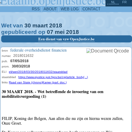
^
-
NL
FR
RSS
ABOUT
WEB LOG
CONTACT
Wet van
30
maart
2018
gepubliceerd op
07
mei
2018
Een dienst van vzw OpenJustice.be
federale overheidsdienst financien
bron
2018011632
numac
07/05/2018
pub.
30/03/2018
prom.
ELI
eli/wet/2018/03/30/2018011632/staatsblad
staatsblad
https://www.ejustice.just.fgov.be/cgi/article_body(...)
links
Raad van State (chrono)
Kamer (parl. doc.)
30 MAART 2018. - Wet betreffende de invoering van een
mobiliteitsvergoeding (1)
FILIP, Koning der Belgen, Aan allen die nu zijn en hierna wezen zullen,
Onze Groet.