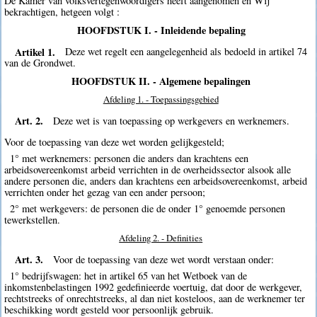
De Kamer van volksvertegenwoordigers heeft aangenomen en Wij
bekrachtigen, hetgeen volgt :
HOOFDSTUK I. - Inleidende bepaling
Artikel 1.
Deze wet regelt een aangelegenheid als bedoeld in artikel 74
van de Grondwet.
HOOFDSTUK II. - Algemene bepalingen
Afdeling 1. - Toepassingsgebied
Art. 2.
Deze wet is van toepassing op werkgevers en werknemers.
Voor de toepassing van deze wet worden gelijkgesteld;
1° met werknemers: personen die anders dan krachtens een
arbeidsovereenkomst arbeid verrichten in de overheidssector alsook alle
andere personen die, anders dan krachtens een arbeidsovereenkomst, arbeid
verrichten onder het gezag van een ander persoon;
2° met werkgevers: de personen die de onder 1° genoemde personen
tewerkstellen.
Afdeling 2. - Definities
Art. 3.
Voor de toepassing van deze wet wordt verstaan onder:
1° bedrijfswagen: het in artikel 65 van het Wetboek van de
inkomstenbelastingen 1992 gedefinieerde voertuig, dat door de werkgever,
rechtstreeks of onrechtstreeks, al dan niet kosteloos, aan de werknemer ter
beschikking wordt gesteld voor persoonlijk gebruik.