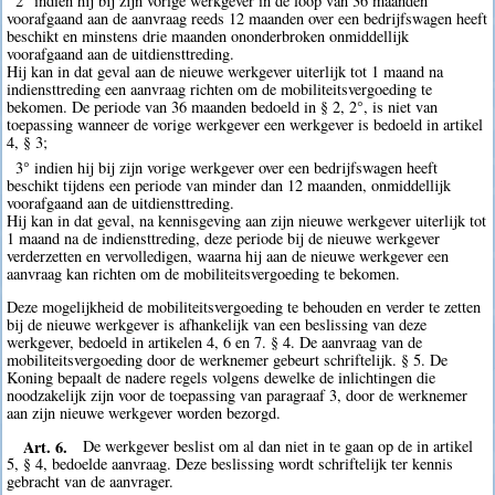
2° indien hij bij zijn vorige werkgever in de loop van 36 maanden
voorafgaand aan de aanvraag reeds 12 maanden over een bedrijfswagen heeft
beschikt en minstens drie maanden ononderbroken onmiddellijk
voorafgaand aan de uitdiensttreding.
Hij kan in dat geval aan de nieuwe werkgever uiterlijk tot 1 maand na
indiensttreding een aanvraag richten om de mobiliteitsvergoeding te
bekomen. De periode van 36 maanden bedoeld in § 2, 2°, is niet van
toepassing wanneer de vorige werkgever een werkgever is bedoeld in artikel
4, § 3;
3° indien hij bij zijn vorige werkgever over een bedrijfswagen heeft
beschikt tijdens een periode van minder dan 12 maanden, onmiddellijk
voorafgaand aan de uitdiensttreding.
Hij kan in dat geval, na kennisgeving aan zijn nieuwe werkgever uiterlijk tot
1 maand na de indiensttreding, deze periode bij de nieuwe werkgever
verderzetten en vervolledigen, waarna hij aan de nieuwe werkgever een
aanvraag kan richten om de mobiliteitsvergoeding te bekomen.
Deze mogelijkheid de mobiliteitsvergoeding te behouden en verder te zetten
bij de nieuwe werkgever is afhankelijk van een beslissing van deze
werkgever, bedoeld in artikelen 4, 6 en 7. § 4. De aanvraag van de
mobiliteitsvergoeding door de werknemer gebeurt schriftelijk. § 5. De
Koning bepaalt de nadere regels volgens dewelke de inlichtingen die
noodzakelijk zijn voor de toepassing van paragraaf 3, door de werknemer
aan zijn nieuwe werkgever worden bezorgd.
Art. 6.
De werkgever beslist om al dan niet in te gaan op de in artikel
5, § 4, bedoelde aanvraag. Deze beslissing wordt schriftelijk ter kennis
gebracht van de aanvrager.