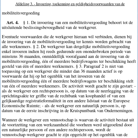
Afdeling 3. - Invoering, toekenning en geldigheidsvoorwaarden van de
mobiliteitsvergoeding
Art. 4.
§ 1. De invoering van een mobiliteitsvergoeding behoort tot de
uitsluitende beslissingsbevoegdheid van de werkgever.
Eventuele voorwaarden die de werkgever hieraan wil verbinden, dienen bij
de invoering van de mobiliteitsvergoeding ter kennis worden gebracht van
alle werknemers. § 2. De werkgever kan dergelijke mobiliteitsvergoeding
enkel invoeren indien hij reeds gedurende een ononderbroken periode van
minstens 36 maanden, onmiddellijk voorafgaand aan de invoering van de
mobiliteitsvergoeding, één of meerdere bedrijfswagens ter beschikking heeft
gesteld van één of meerdere werknemers. § 3. Paragraaf 2 is niet van
toepassing op een werkgever die minder dan 36 maanden actief is op
voorwaarde dat hij op het ogenblik van het invoeren van de
mobiliteitsvergoeding één of meerdere bedrijfswagens ter beschikking stelt
van één of meerdere werknemers. De activiteit wordt geacht te zijn gestart: -
als de werkgever een rechtspersoon is, op datum van de neerlegging van de
oprichtingsakte ter griffie van de rechtbank van koophandel of van een
gelijkaardige registratieformaliteit in een andere lidstaat van de Europese
Economische Ruimte; - als de werkgever een natuurlijk persoon is, op
datum van de eerste inschrijving in de Kruispuntbank van Ondernemingen.
Wanneer de werkgever een vennootschap is waarvan de activiteit bestaat uit
de voortzetting van een werkzaamheid die voorheen werd uitgeoefend door
een natuurlijke persoon of een andere rechtspersoon, wordt de
vennootschap-werkgever geacht te zijn opgericht op het ogenblik van de