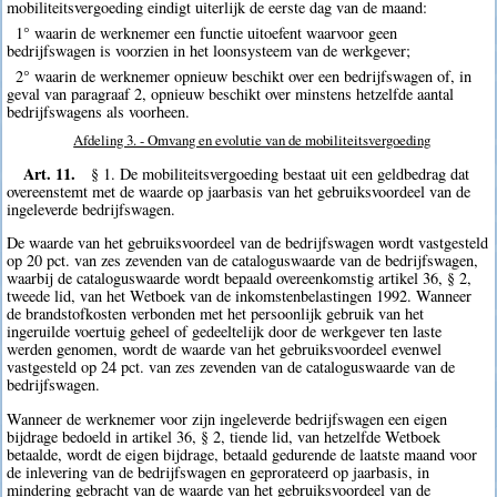
mobiliteitsvergoeding eindigt uiterlijk de eerste dag van de maand:
1° waarin de werknemer een functie uitoefent waarvoor geen
bedrijfswagen is voorzien in het loonsysteem van de werkgever;
2° waarin de werknemer opnieuw beschikt over een bedrijfswagen of, in
geval van paragraaf 2, opnieuw beschikt over minstens hetzelfde aantal
bedrijfswagens als voorheen.
Afdeling 3. - Omvang en evolutie van de mobiliteitsvergoeding
Art. 11.
§ 1. De mobiliteitsvergoeding bestaat uit een geldbedrag dat
overeenstemt met de waarde op jaarbasis van het gebruiksvoordeel van de
ingeleverde bedrijfswagen.
De waarde van het gebruiksvoordeel van de bedrijfswagen wordt vastgesteld
op 20 pct. van zes zevenden van de cataloguswaarde van de bedrijfswagen,
waarbij de cataloguswaarde wordt bepaald overeenkomstig artikel 36, § 2,
tweede lid, van het Wetboek van de inkomstenbelastingen 1992. Wanneer
de brandstofkosten verbonden met het persoonlijk gebruik van het
ingeruilde voertuig geheel of gedeeltelijk door de werkgever ten laste
werden genomen, wordt de waarde van het gebruiksvoordeel evenwel
vastgesteld op 24 pct. van zes zevenden van de cataloguswaarde van de
bedrijfswagen.
Wanneer de werknemer voor zijn ingeleverde bedrijfswagen een eigen
bijdrage bedoeld in artikel 36, § 2, tiende lid, van hetzelfde Wetboek
betaalde, wordt de eigen bijdrage, betaald gedurende de laatste maand voor
de inlevering van de bedrijfswagen en geprorateerd op jaarbasis, in
mindering gebracht van de waarde van het gebruiksvoordeel van de