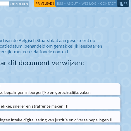
-
-
-
-
PRIVÉLEVEN
RSS
ABOUT
WEB LOG
CONTACT
NL
FR
ud van de Belgisch Staatsblad aan gesorteerd op
icatiedatum, behandeld om gemakkelijk leesbaar en
verrijkt met een relationele context.
aar dit document verwijzen:
3
 bepalingen in burgerlijke en gerechtelijke zaken
lijker, sneller en straffer te maken III
en inzake digitalisering van justitie en diverse bepalingen II