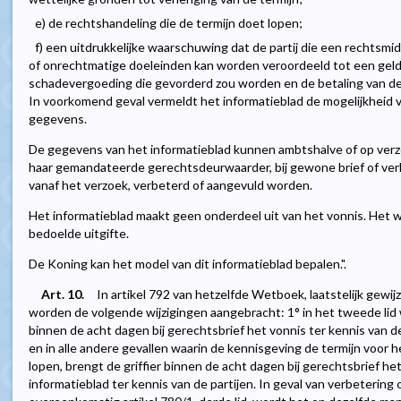
e) de rechtshandeling die de termijn doet lopen;
f) een uitdrukkelijke waarschuwing dat de partij die een rechtsm
of onrechtmatige doeleinden kan worden veroordeeld tot een gel
schadevergoeding die gevorderd zou worden en de betaling van d
In voorkomend geval vermeldt het informatieblad de mogelijkheid
gegevens.
De gegevens van het informatieblad kunnen ambtshalve of op verzo
haar gemandateerde gerechtsdeurwaarder, bij gewone brief of verkl
vanaf het verzoek, verbeterd of aangevuld worden.
Het informatieblad maakt geen onderdeel uit van het vonnis. Het wo
bedoelde uitgifte.
De Koning kan het model van dit informatieblad bepalen.".
Art. 10.
In artikel 792 van hetzelfde Wetboek, laatstelijk gewijz
worden de volgende wijzigingen aangebracht: 1° in het tweede lid
binnen de acht dagen bij gerechtsbrief het vonnis ter kennis van d
en in alle andere gevallen waarin de kennisgeving de termijn voor 
lopen, brengt de griffier binnen de acht dagen bij gerechtsbrief he
informatieblad ter kennis van de partijen. In geval van verbetering 