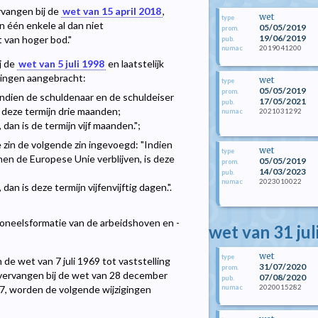
rvangen bij de
wet van 15 april 2018
,
wet
type
n één enkele al dan niet
05/05/2019
prom.
19/06/2019
t van hoger bod."
pub.
2019041200
numac
j de
wet van 5 juli 1998
en laatstelijk
igingen aangebracht:
wet
type
05/05/2019
prom.
"Indien de schuldenaar en de schuldeiser
17/05/2021
pub.
 deze termijn drie maanden;
2021031292
numac
dan is de termijn vijf maanden.";
e zin de volgende zin ingevoegd: "Indien
wet
type
nen de Europese Unie verblijven, is deze
05/05/2019
prom.
14/03/2023
pub.
2023010022
numac
an is deze termijn vijfenvijftig dagen.".
ersoneelsformatie van de arbeidshoven en -
wet van 31 jul
wet
type
 de wet van 7 juli 1969 tot vaststelling
31/07/2020
prom.
vervangen bij de wet van 28 december
07/08/2020
pub.
2020015282
07, worden de volgende wijzigingen
numac