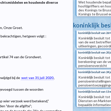
Wet houdende bepalin
echtsmiddelen en houdende diverse
hoofdgriffiers en ho
des Konings te Bruss
Konings te Brussel e
koninklijk bes
len, Onze Groet.
koninklijk besluit van 26 
ekrachtigen, hetgeen volgt :
Koninklijk besluit tot
van de wet betreffen
uitkeringen, gecoördi
koninklijk besluit van 20 
artikel 74 van de Grondwet.
Koninklijk besluit t
berekening van de ve
pensioenoverzicht
koninklijk besluit van 24 
Koninklijk besluit to
wijzigd bij de
wet van 31 juli 2020
,
pensioeninstellingen
pensioentoezeggingen
ingevoegd tussen de woorden
koninklijk besluit van 13 
Koninklijk besluit to
Diensten en Markten
 op wier verzoek werd betekend,"
bepaalde informatiev
en "door de afgifte";
ste en de tweede zin: "Als de verzending