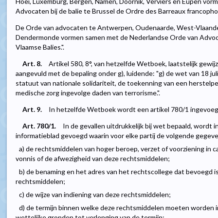
Hoei, Luxemburg, Bergen, Namen, Doornik, Verviers en Eupen vor
Advocaten bij de balie te Brussel de Ordre des Barreaux francop
De Orde van advocaten te Antwerpen, Oudenaarde, West-Vlaande
Dendermonde vormen samen met de Nederlandse Orde van Advocate
Vlaamse Balies.".
Art. 8.
Artikel 580, 8°, van hetzelfde Wetboek, laatstelijk gewijz
aangevuld met de bepaling onder g), luidende: "g) de wet van 18 ju
statuut van nationale solidariteit, de toekenning van een herstelp
medische zorg ingevolge daden van terrorisme.".
Art. 9.
In hetzelfde Wetboek wordt een artikel 780/1 ingevoegd
Art. 780/1.
In de gevallen uitdrukkelijk bij wet bepaald, wordt i
informatieblad gevoegd waarin voor elke partij de volgende gege
a) de rechtsmiddelen van hoger beroep, verzet of voorziening in c
vonnis of de afwezigheid van deze rechtsmiddelen;
b) de benaming en het adres van het rechtscollege dat bevoegd 
rechtsmiddelen;
c) de wijze van indiening van deze rechtsmiddelen;
d) de termijn binnen welke deze rechtsmiddelen moeten worden 
wettelijke gronden tot verlenging van de termijn;