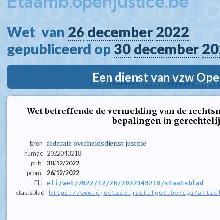
Etaamb.openjustice.be
Wet  van 
26
december
2022
gepubliceerd op 
30
december
20
Een dienst van vzw Ope
Wet betreffende de vermelding van de rechts
bepalingen in gerechteli
bron
federale overheidsdienst justitie
numac
2022043218
pub.
30/12/2022
prom.
26/12/2022
ELI
eli/wet/2022/12/26/2022043218/staatsblad
staatsblad
https://www.ejustice.just.fgov.be/cgi/artic