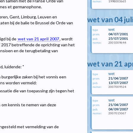
men samen met de Franse Orde van
1998003665
numac
hones et germanophone.
ren, Gent, Limburg, Leuven en
wet van 04 jul
n bij de balie te Brussel de Orde van
wet
type
04/07/2001
prom.
25/07/2001
igd bij de
wet van 21 april 2007
, wordt
pub.
2001009644
numac
li 2017 betreffende de oprichting van het
ensioen en de terugbetaling van
wet van 21 ap
, luidende: "
wet
type
n burgerlijke zaken bij het vonnis een
21/04/2007
prom.
vens worden vermeld:
13/07/2007
pub.
2007009524
numac
assatie die van toepassing zijn tegen het
wet
type
is om kennis te nemen van deze
21/04/2007
prom.
04/09/2007
pub.
2007015067
numac
ingesteld met vermelding van de