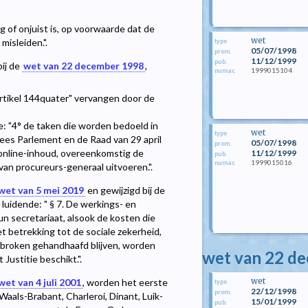
g of onjuist is, op voorwaarde dat de
wet
misleiden.".
type
05/07/1998
prom.
11/12/1999
pub.
bij de
wet van 22 december 1998
,
1999015104
numac
rtikel 144quater" vervangen door de
e: "4° de taken die worden bedoeld in
wet
type
pees Parlement en de Raad van 29 april
05/07/1998
prom.
 online-inhoud, overeenkomstig de
11/12/1999
pub.
1999015016
numac
van procureurs-generaal uitvoeren.".
wet van 5 mei 2019
en gewijzigd bij de
luidende: " § 7. De werkings- en
 secretariaat, alsook de kosten die
 betrekking tot de sociale zekerheid,
rbroken gehandhaafd blijven, worden
wet van 22 d
ustitie beschikt.".
wet
wet van 4 juli 2001
, worden het eerste
type
22/12/1998
prom.
aals-Brabant, Charleroi, Dinant, Luik-
15/01/1999
pub.