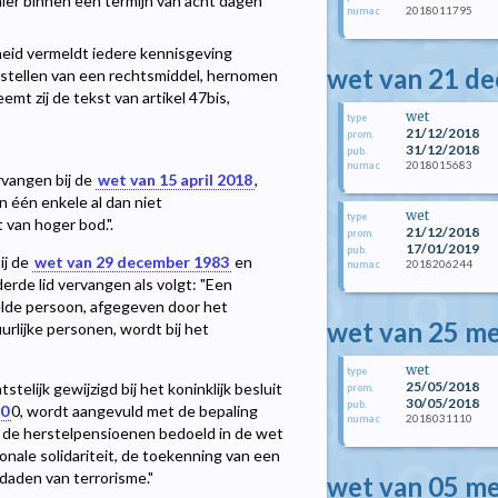
nier binnen een termijn van acht dagen
2018011795
numac
gheid vermeldt iedere kennisgeving
wet van 21 d
 instellen van een rechtsmiddel, hernomen
emt zij de tekst van artikel 47bis,
wet
type
21/12/2018
prom.
31/12/2018
pub.
2018015683
numac
rvangen bij de
wet van 15 april 2018
,
n één enkele al dan niet
wet
type
 van hoger bod.".
21/12/2018
prom.
17/01/2019
pub.
ij de
wet van 29 december 1983
en
2018206244
numac
derde lid vervangen als volgt: "Een
melde persoon, afgegeven door het
wet van 25 me
urlijke personen, wordt bij het
wet
type
25/05/2018
stelijk gewijzigd bij het koninklijk besluit
prom.
30/05/2018
pub.
20
0
, wordt aangevuld met de bepaling
2018031110
numac
n de herstelpensioenen bedoeld in de wet
onale solidariteit, de toekenning van een
daden van terrorisme."
wet van 05 me