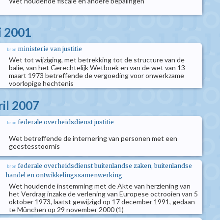
Wet houdende fiscale en andere bepalingen
i 2001
ministerie van justitie
bron
Wet tot wijziging, met betrekking tot de structure van de
balie, van het Gerechtelijk Wetboek en van de wet van 13
maart 1973 betreffende de vergoeding voor onwerkzame
voorlopige hechtenis
ril 2007
federale overheidsdienst justitie
bron
Wet betreffende de internering van personen met een
geestesstoornis
federale overheidsdienst buitenlandse zaken, buitenlandse
bron
handel en ontwikkelingssamenwerking
Wet houdende instemming met de Akte van herziening van
het Verdrag inzake de verlening van Europese octrooien van 5
oktober 1973, laatst gewijzigd op 17 december 1991, gedaan
te München op 29 november 2000 (1)