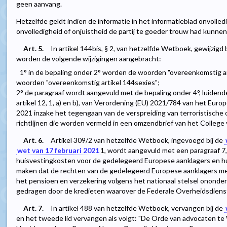
geen aanvang.
Hetzelfde geldt indien de informatie in het informatieblad onvolledi
onvolledigheid of onjuistheid de partij te goeder trouw had kunnen 
Art. 5.
In artikel 144bis, § 2, van hetzelfde Wetboek, gewijzigd 
worden de volgende wijzigingen aangebracht:
1° in de bepaling onder 2° worden de woorden "overeenkomstig a
woorden "overeenkomstig artikel 144sexies";
2° de paragraaf wordt aangevuld met de bepaling onder 4°, luidend
artikel 12, 1, a) en b), van Verordening (EU) 2021/784 van het Euro
2021 inzake het tegengaan van de verspreiding van terroristische
richtlijnen die worden vermeld in een omzendbrief van het College 
Art. 6.
Artikel 309/2 van hetzelfde Wetboek, ingevoegd bij de
wet van 17 februari 2021
1
, wordt aangevuld met een paragraaf 7, 
huisvestingkosten voor de gedelegeerd Europese aanklagers en hun
maken dat de rechten van de gedelegeerd Europese aanklagers met
het pensioen en verzekering volgens het nationaal stelsel ononde
gedragen door de kredieten waarover de Federale Overheidsdienst J
Art. 7.
In artikel 488 van hetzelfde Wetboek, vervangen bij de
en het tweede lid vervangen als volgt: "De Orde van advocaten te W