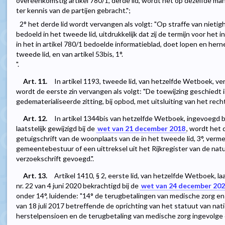
overeenkomstig artikel 780/1, derde lid, wordt het op dezelfde ma
ter kennis van de partijen gebracht.";
2° het derde lid wordt vervangen als volgt: "Op straffe van nieti
bedoeld in het tweede lid, uitdrukkelijk dat zij de termijn voor het
in het in artikel 780/1 bedoelde informatieblad, doet lopen en herne
tweede lid, en van artikel 53bis, 1°.
".
Art. 11.
In artikel 1193, tweede lid, van hetzelfde Wetboek, ve
wordt de eerste zin vervangen als volgt: "De toewijzing geschiedt i
gedematerialiseerde zitting, bij opbod, met uitsluiting van het recht
Art. 12.
In artikel 1344bis van hetzelfde Wetboek, ingevoegd b
laatstelijk gewijzigd bij de
wet van 21 december 2018
, wordt het 
getuigschrift van de woonplaats van de in het tweede lid, 3°, ver
gemeentebestuur of een uittreksel uit het Rijkregister van de natu
verzoekschrift gevoegd.".
Art. 13.
Artikel 1410, § 2, eerste lid, van hetzelfde Wetboek, laat
nr. 22 van 4 juni 2020 bekrachtigd bij de
wet van 24 december 20
onder 14°, luidende: "14° de terugbetalingen van medische zorg e
van 18 juli 2017 betreffende de oprichting van het statuut van nati
herstelpensioen en de terugbetaling van medische zorg ingevolge 