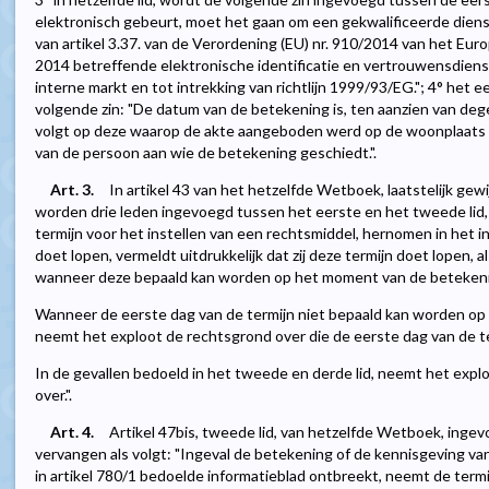
elektronisch gebeurt, moet het gaan om een gekwalificeerde diens
van artikel 3.37. van de Verordening (EU) nr. 910/2014 van het Eur
2014 betreffende elektronische identificatie en vertrouwensdienst
interne markt en tot intrekking van richtlijn 1999/93/EG."; 4° het 
volgende zin: "De datum van de betekening is, ten aanzien van deg
volgt op deze waarop de akte aangeboden werd op de woonplaats of
van de persoon aan wie de betekening geschiedt.".
Art. 3.
In artikel 43 van het hetzelfde Wetboek, laatstelijk gewi
worden drie leden ingevoegd tussen het eerste en het tweede lid,
termijn voor het instellen van een rechtsmiddel, hernomen in het in
doet lopen, vermeldt uitdrukkelijk dat zij deze termijn doet lopen, 
wanneer deze bepaald kan worden op het moment van de beteken
Wanneer de eerste dag van de termijn niet bepaald kan worden op
neemt het exploot de rechtsgrond over die de eerste dag van de t
In de gevallen bedoeld in het tweede en derde lid, neemt het exploo
over.".
Art. 4.
Artikel 47bis, tweede lid, van hetzelfde Wetboek, ingev
vervangen als volgt: "Ingeval de betekening of de kennisgeving van
in artikel 780/1 bedoelde informatieblad ontbreekt, neemt de ter