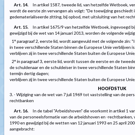
Art. 14.
In artikel 1587, tweede lid, van hetzelfde Wetboek, ve
wordt de eerste zin vervangen als volgt: "De toewijzing geschiedt i
gedematerialiseerde zitting, bij opbod, met uitsluiting van het rech
Art. 15.
In artikel 1675/9 van hetzelfde Wetboek, ingevoegd bi
gewijzigd bij de wet van 14 januari 2013, worden de volgende wijz
1° paragraaf 2, eerste lid, wordt aangevuld met de volgende zin: 
in twee verschillende Staten binnen de Europese Unie verblijven is
verblijven zij in twee verschillende Staten buiten de Europese Unie, 
2° in paragraaf 3, eerste lid, wordt tussen de eerste en de tweed
de schuldenaar en de schuldeiser in twee verschillende Staten bin
termijn dertig dagen;
verblijven zij in twee verschillende Staten buiten de Europese Unie, d
HOOFDSTUK
3. - Wijziging van de wet van 7 juli 1969 tot vaststelling van de p
rechtbanken
Art. 16.
In de tabel "Arbeidshoven" die voorkomt in artikel 1 van
van de personeelsformatie van de arbeidshoven en -rechtbanken, 
1990 en gewijzigd bij de wetten van 12 januari 1993 en 25 april 20
aangebracht: