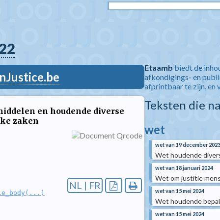
22
Etaamb
biedt de inho
nJustice.be
afkondigings- en publ
afprintbaar te zijn, en 
Teksten die n
middelen en houdende diverse
jke zaken
wet
wet van 19 december 202
Wet houdende diverse
wet van 18 januari 2024
Wet om justitie mense
NL | FR
wet van 15 mei 2024
le_body(...)
Wet houdende bepaling
wet van 15 mei 2024