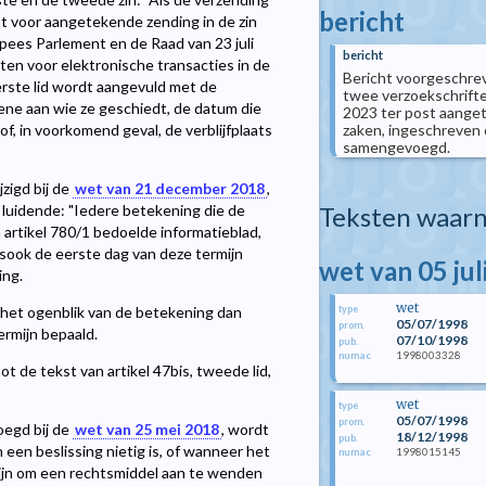
bericht
t voor aangetekende zending in de zin
opees Parlement en de Raad van 23 juli
bericht
en voor elektronische transacties in de
Bericht voorgeschreve
eerste lid wordt aangevuld met de
twee verzoekschriften
ene aan wie ze geschiedt, de datum die
2023 ter post aanget
zaken, ingeschreven 
, in voorkomend geval, de verblijfplaats
samengevoegd.
jzigd bij de
wet van 21 december 2018
,
Teksten waarn
 luidende: "Iedere betekening die de
 artikel 780/1 bedoelde informatieblad,
alsook de eerste dag van deze termijn
wet van 05 jul
ing.
wet
type
 het ogenblik van de betekening dan
05/07/1998
prom.
ermijn bepaald.
07/10/1998
pub.
1998003328
numac
t de tekst van artikel 47bis, tweede lid,
wet
type
05/07/1998
prom.
oegd bij de
wet van 25 mei 2018
, wordt
18/12/1998
pub.
 een beslissing nietig is, of wanneer het
1998015145
numac
mijn om een rechtsmiddel aan te wenden