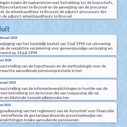
gen inzake de taalvereisten met betrekking tot de korpschefs,
ofdsecretarissen te Brussel en de aanwijzing van de procureur
el, de arbeidsauditeur te Brussel, de adjunct-procureurs des
n de adjunct-arbeidsauditeurs te Brussel
luit
februari 2023
 wijziging van het koninklijk besluit van 3 juli 1996 tot uitvoering
de de verplichte verzekering voor geneeskundige verzorging en
neerd op 14 juli 1994
juni 2024
ot vaststelling van de hypothesen en de methodologie voor de
rwachte aanvullende pensioenprestatie in het
januari 2025
t vaststelling van de informatieverplichtingen in hoofde van de
 met betrekking tot de kosten die van toepassing zijn op
 en bilaterale tweede pijlerproducten
mei 2025
t goedkeuring van het reglement van de Autoriteit voor Financiële
 betreffende de gestandaardiseerde presentatiewijze van
erplichtingen inzake aanvullende pensioenen