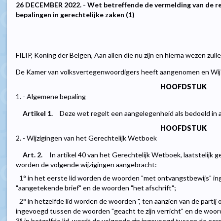
26 DECEMBER 2022. - Wet betreffende de vermelding van de r
bepalingen in gerechtelijke zaken (1)
FILIP, Koning der Belgen, Aan allen die nu zijn en hierna wezen zul
De Kamer van volksvertegenwoordigers heeft aangenomen en Wij b
HOOFDSTUK
1. - Algemene bepaling
Artikel 1.
Deze wet regelt een aangelegenheid als bedoeld in 
HOOFDSTUK
2. - Wijzigingen van het Gerechtelijk Wetboek
Art. 2.
In artikel 40 van het Gerechtelijk Wetboek, laatstelijk ge
worden de volgende wijzigingen aangebracht:
1° in het eerste lid worden de woorden "met ontvangstbewijs" 
"aangetekende brief" en de woorden "het afschrift";
2° in hetzelfde lid worden de woorden ", ten aanzien van de partij
ingevoegd tussen de woorden "geacht te zijn verricht" en de woord
3° in hetzelfde lid, wordt de volgende zin ingevoegd tussen de eer