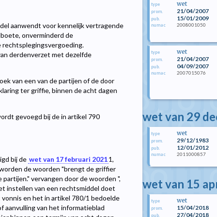
wet
type
21/04/2007
prom.
15/01/2009
pub.
iddel aanwendt voor kennelijk vertragende
2008001050
numac
dboete, onverminderd de
e rechtsplegingsvergoeding.
wet
type
 van derdenverzet met dezelfde
21/04/2007
prom.
04/09/2007
pub.
2007015076
numac
ek van een van de partijen of de door
aring ter griffie, binnen de acht dagen
wet van 29 d
rdt gevoegd bij de in artikel 790
wet
type
29/12/1983
prom.
12/01/2012
pub.
2011000857
numac
igd bij de
wet van 17 februari 2021
1
,
 worden de woorden "brengt de griffier
e partijen." vervangen door de woorden ",
wet van 15 ap
het instellen van een rechtsmiddel doet
t vonnis en het in artikel 780/1 bedoelde
wet
type
of aanvulling van het informatieblad
15/04/2018
prom.
27/04/2018
pub.