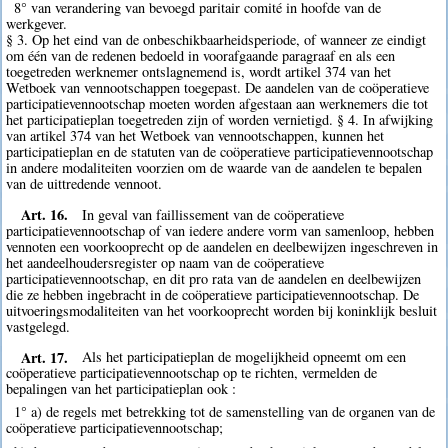
8° van verandering van bevoegd paritair comité in hoofde van de
werkgever.
§ 3. Op het eind van de onbeschikbaarheidsperiode, of wanneer ze eindigt
om één van de redenen bedoeld in voorafgaande paragraaf en als een
toegetreden werknemer ontslagnemend is, wordt artikel 374 van het
Wetboek van vennootschappen toegepast. De aandelen van de coöperatieve
participatievennootschap moeten worden afgestaan aan werknemers die tot
het participatieplan toegetreden zijn of worden vernietigd. § 4. In afwijking
van artikel 374 van het Wetboek van vennootschappen, kunnen het
participatieplan en de statuten van de coöperatieve participatievennootschap
in andere modaliteiten voorzien om de waarde van de aandelen te bepalen
van de uittredende vennoot.
Art. 16.
In geval van faillissement van de coöperatieve
participatievennootschap of van iedere andere vorm van samenloop, hebben
vennoten een voorkooprecht op de aandelen en deelbewijzen ingeschreven in
het aandeelhoudersregister op naam van de coöperatieve
participatievennootschap, en dit pro rata van de aandelen en deelbewijzen
die ze hebben ingebracht in de coöperatieve participatievennootschap. De
uitvoeringsmodaliteiten van het voorkooprecht worden bij koninklijk besluit
vastgelegd.
Art. 17.
Als het participatieplan de mogelijkheid opneemt om een
coöperatieve participatievennootschap op te richten, vermelden de
bepalingen van het participatieplan ook :
1° a) de regels met betrekking tot de samenstelling van de organen van de
coöperatieve participatievennootschap;