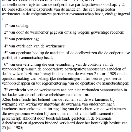
aandeelhoudersregister van de coöperatieve participatievennootschap. § 2.
De onbeschikbaarheidsperiode van de aandelen, die een toegetreden
werknemer in de coöperatieve participatievennootschap bezit, eindigt ingeval
:
1° van ontslag;
2° van door de werknemer gegeven ontslag wegens gewichtige redenen;
3° van pensionering;
4° van overlijden van de werknemer;
5° van openbaar bod op de aandelen of de deelbewijzen die de coöperatieve
participatievennootschap bezit;
6° van een verrichting die een verandering van de controle van de
vennootschap waarin de coöperatieve participatievennootschap aandelen of
deelbewijzen bezit meebrengt in de zin van de wet van 2 maart 1989 op de
openbaarmaking van belangrijke deelnemingen in ter beurze genoteerde
vennootschappen en tot reglementering van de openbare overnamebiedingen;
7° overdracht van de werknemers aan een niet verbonden vennootschap in
het kader van de collectieve arbeidsovereenkomst nr.
32bis betreffende het behoud van de rechten van de werknemers bij
wijziging van werkgever ingevolge de overgang van ondernemingen
krachtens overeenkomst en tot regeling van de rechten van de werknemers
die overgenomen worden bij overname van activa na faillissement of
gerechtelijk akkoord door boedelafstand, gesloten in de Nationale
Arbeidsraad en algemeen bindend verklaard door het koninklijk besluit van
25 juli 1985;