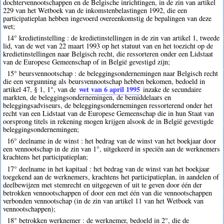
dochtervennootschappen en de Belgische inrichtingen, in de zin van artikel
229 van het Wetboek van de inkomstenbelastingen 1992, die een
participatieplan hebben ingevoerd overeenkomstig de bepalingen van deze
wet;
14° kredietinstelling : de kredietinstellingen in de zin van artikel 1, tweede
lid, van de wet van 22 maart 1993 op het statuut van en het toezicht op de
kredietinstellingen naar Belgisch recht, die ressorteren onder een Lidstaat
van de Europese Gemeenschap of in België gevestigd zijn;
15° beursvennootschap : de beleggingsondernemingen naar Belgisch recht
die een vergunning als beursvennootschap hebben bekomen, bedoeld in
wet van 6 april 1995
artikel 47, § 1, 1°, van de
inzake de secundaire
markten, de beleggingsondernemingen, de bemiddelaars en
beleggingsadviseurs, de beleggingsondernemingen ressorterend onder het
recht van een Lidstaat van de Europese Gemeenschap die in hun Staat van
oorsprong titels in rekening mogen krijgen alsook de in België gevestigde
beleggingsondernemingen;
16° deelname in de winst : het bedrag van de winst van het boekjaar door
een vennootschap in de zin van 1°, uitgekeerd in speciën aan de werknemers
krachtens het participatieplan;
17° deelname in het kapitaal : het bedrag van de winst van het boekjaar
toegekend aan de werknemers, krachtens het participatieplan, in aandelen of
deelbewijzen met stemrecht en uitgegeven of uit te geven door één der
betrokken vennootschappen of door een met één van die vennootschappen
verbonden vennootschap (in de zin van artikel 11 van het Wetboek van
vennootschappen);
18° betrokken werknemer : de werknemer, bedoeld in 2°, die de