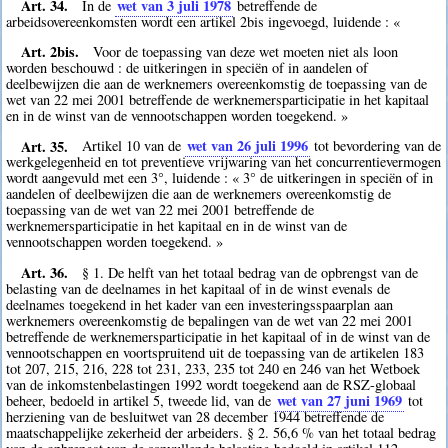
Art. 34.
wet van 3 juli 1978
In de
betreffende de
arbeidsovereenkomsten wordt een artikel 2bis ingevoegd, luidende : «
Art. 2bis.
Voor de toepassing van deze wet moeten niet als loon
worden beschouwd : de uitkeringen in speciën of in aandelen of
deelbewijzen die aan de werknemers overeenkomstig de toepassing van de
wet van 22 mei 2001 betreffende de werknemersparticipatie in het kapitaal
en in de winst van de vennootschappen worden toegekend. »
Art. 35.
wet van 26 juli 1996
Artikel 10 van de
tot bevordering van de
werkgelegenheid en tot preventieve vrijwaring van het concurrentievermogen
wordt aangevuld met een 3°, luidende : « 3° de uitkeringen in speciën of in
aandelen of deelbewijzen die aan de werknemers overeenkomstig de
toepassing van de wet van 22 mei 2001 betreffende de
werknemersparticipatie in het kapitaal en in de winst van de
vennootschappen worden toegekend. »
Art. 36.
§ 1. De helft van het totaal bedrag van de opbrengst van de
belasting van de deelnames in het kapitaal of in de winst evenals de
deelnames toegekend in het kader van een investeringsspaarplan aan
werknemers overeenkomstig de bepalingen van de wet van 22 mei 2001
betreffende de werknemersparticipatie in het kapitaal of in de winst van de
vennootschappen en voortspruitend uit de toepassing van de artikelen 183
tot 207, 215, 216, 228 tot 231, 233, 235 tot 240 en 246 van het Wetboek
van de inkomstenbelastingen 1992 wordt toegekend aan de RSZ-globaal
wet van 27 juni 1969
beheer, bedoeld in artikel 5, tweede lid, van de
tot
herziening van de besluitwet van 28 december 1944 betreffende de
maatschappelijke zekerheid der arbeiders. § 2. 56,6 % van het totaal bedrag