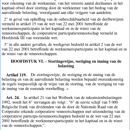
voor rekening van de werknemer, van het vereiste aantal deelnames in het
kapitaal ofwel door storting door de werknemer van het bedrag van de
aanvullende belasting, voorafgaand aan elke vrijgave van aandelen;
2° in geval van opheffing van de onbeschikbaarheid van de deelbewijzen
vermeld in artikel 15 van de wet van 22 mei 2001 betreffende de
werknemersparticipatie in het kapitaal en in de winst van de
vennootschappen, de coöperatieve participatievennootschap vermeld in
Hoofdstuk III van voormelde wet;
3° in alle andere gevallen, de werkgever bedoeld in artikel 2 van de wet
van 22 mei 2001 betreffende de werknemersparticipatie in het kapitaal en in
de winst van de vennootschappen.
HOOFDSTUK VI. - Stortingswijze, vestiging en inning van de
belasting
Artikel 119.
De stortingswijze, de vestiging en de inning van de
belasting en van de aanvullende belasting worden bepaald overeenkomstig
de regels toepasselijk op de wijze van de storting, van de vestiging en van
de inning van de roerende voorheffing. »
Art. 24.
In artikel 21 van het Wetboek van de inkomstenbelastingen
1992, wordt het 6° vervangen als volgt : "6° de eerste schijf van 5 000
Belgische frank van dividenden van de door de Nationale Raad van de
Coöperatie erkende coöperatieve vennootschappen met uitzondering van de
coöperatieve participa-tievennootschappen bedoeld in de wet van 22 mei
2001 betreffende de werknemersparticipatie in het kapitaal en in de winst
van de vennootschappen;".