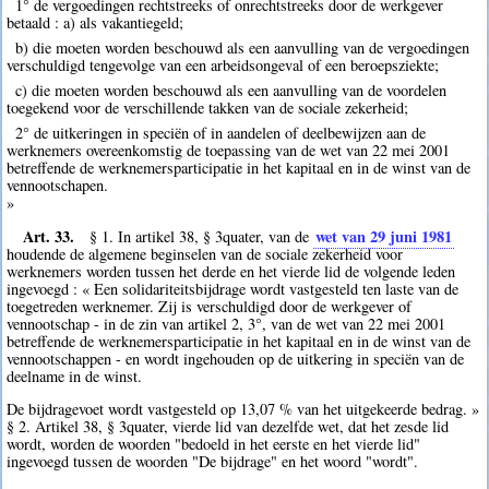
1° de vergoedingen rechtstreeks of onrechtstreeks door de werkgever
betaald : a) als vakantiegeld;
b) die moeten worden beschouwd als een aanvulling van de vergoedingen
verschuldigd tengevolge van een arbeidsongeval of een beroepsziekte;
c) die moeten worden beschouwd als een aanvulling van de voordelen
toegekend voor de verschillende takken van de sociale zekerheid;
2° de uitkeringen in speciën of in aandelen of deelbewijzen aan de
werknemers overeenkomstig de toepassing van de wet van 22 mei 2001
betreffende de werknemersparticipatie in het kapitaal en in de winst van de
vennootschapen.
»
Art. 33.
wet van 29 juni 1981
§ 1. In artikel 38, § 3quater, van de
houdende de algemene beginselen van de sociale zekerheid voor
werknemers worden tussen het derde en het vierde lid de volgende leden
ingevoegd : « Een solidariteitsbijdrage wordt vastgesteld ten laste van de
toegetreden werknemer. Zij is verschuldigd door de werkgever of
vennootschap - in de zin van artikel 2, 3°, van de wet van 22 mei 2001
betreffende de werknemersparticipatie in het kapitaal en in de winst van de
vennootschappen - en wordt ingehouden op de uitkering in speciën van de
deelname in de winst.
De bijdragevoet wordt vastgesteld op 13,07 % van het uitgekeerde bedrag. »
§ 2. Artikel 38, § 3quater, vierde lid van dezelfde wet, dat het zesde lid
wordt, worden de woorden "bedoeld in het eerste en het vierde lid"
ingevoegd tussen de woorden "De bijdrage" en het woord "wordt".