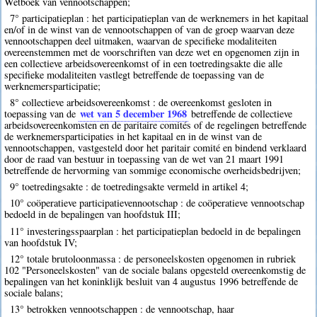
Wetboek van vennootschappen;
7° participatieplan : het participatieplan van de werknemers in het kapitaal
en/of in de winst van de vennootschappen of van de groep waarvan deze
vennootschappen deel uitmaken, waarvan de specifieke modaliteiten
overeenstemmen met de voorschriften van deze wet en opgenomen zijn in
een collectieve arbeidsovereenkomst of in een toetredingsakte die alle
specifieke modaliteiten vastlegt betreffende de toepassing van de
werknemersparticipatie;
8° collectieve arbeidsovereenkomst : de overeenkomst gesloten in
wet van 5 december 1968
toepassing van de
betreffende de collectieve
arbeidsovereenkomsten en de paritaire comités of de regelingen betreffende
de werknemersparticipaties in het kapitaal en in de winst van de
vennootschappen, vastgesteld door het paritair comité en bindend verklaard
door de raad van bestuur in toepassing van de wet van 21 maart 1991
betreffende de hervorming van sommige economische overheidsbedrijven;
9° toetredingsakte : de toetredingsakte vermeld in artikel 4;
10° coöperatieve participatievennootschap : de coöperatieve vennootschap
bedoeld in de bepalingen van hoofdstuk III;
11° investeringsspaarplan : het participatieplan bedoeld in de bepalingen
van hoofdstuk IV;
12° totale brutoloonmassa : de personeelskosten opgenomen in rubriek
102 "Personeelskosten" van de sociale balans opgesteld overeenkomstig de
bepalingen van het koninklijk besluit van 4 augustus 1996 betreffende de
sociale balans;
13° betrokken vennootschappen : de vennootschap, haar