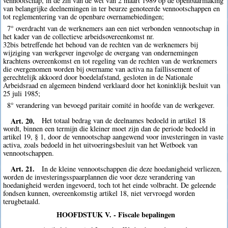
vennootschap, in de zin van de wet van 2 maart 1989 op de openbaarmaking
van belangrijke deelnemingen in ter beurze genoteerde vennootschappen en
tot reglementering van de openbare overnamebiedingen;
7° overdracht van de werknemers aan een niet verbonden vennootschap in
het kader van de collectieve arbeidsovereenkomst nr.
32bis betreffende het behoud van de rechten van de werknemers bij
wijziging van werkgever ingevolge de overgang van ondernemingen
krachtens overeenkomst en tot regeling van de rechten van de werknemers
die overgenomen worden bij overname van activa na faillissement of
gerechtelijk akkoord door boedelafstand, gesloten in de Nationale
Arbeidsraad en algemeen bindend verklaard door het koninklijk besluit van
25 juli 1985;
8° verandering van bevoegd paritair comité in hoofde van de werkgever.
Art. 20.
Het totaal bedrag van de deelnames bedoeld in artikel 18
wordt, binnen een termijn die kleiner moet zijn dan de periode bedoeld in
artikel 19, § 1, door de vennootschap aangewend voor investeringen in vaste
activa, zoals bedoeld in het uitvoeringsbesluit van het Wetboek van
vennootschappen.
Art. 21.
In de kleine vennootschappen die deze hoedanigheid verliezen,
worden de investeringsspaarplannen die voor deze verandering van
hoedanigheid werden ingevoerd, toch tot het einde volbracht. De geleende
fondsen kunnen, overeenkomstig artikel 18, niet vervroegd worden
terugbetaald.
HOOFDSTUK V. - Fiscale bepalingen