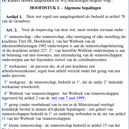
De Kamers hebben aangenomen en Wij bekrachtigen hetgeen volgt :
HOOFDSTUK I. - Algemene bepalingen
Artikel 1.
Deze wet regelt een aangelegenheid als bedoeld in artikel 78
van de Grondwet.
Art. 2.
Voor de toepassing van deze wet, moet worden verstaan onder :
1° vennootschap : elke vennootschap, elke vereniging of elke instelling die
krachtens Titel III, Hoofdstuk I, van het Wetboek van de
inkomstenbelastingen 1992 onderworpen is aan de vennootschapsbelasting
of die krachtens artikel 227, 2°, van hetzelfde Wetboek onderworpen is aan
de belasting van niet-inwoners, met uitzondering van de vennootschappen
onderworpen aan het bijzondere stelsel van de coördinatiecentra;
2° werknemer : de persoon die, al of niet krachtens een
arbeidsovereenkomst, tegen loon arbeid verricht onder het gezag van een
ander persoon;
3° werkgever : de vennootschap, bedoeld in 1°, die de onder 2° bedoelde
werknemer tewerkstelt;
4° Wetboek van vennootschappen : het Wetboek van vennootschappen
wet van 7 mei 1999
ingevoerd bij artikel 2 van de
;
5° groep (onder voorbehoud van in een in de Ministerraad overlegd
koninklijk besluit te nemen afwijkende bepalingen) : een geheel van
vennootschappen bedoeld in 1° en onderling verbonden in de zin van artikel
11 van het Wetboek van vennootschappen;
6° kleine vennootschap : de vennootschap bedoeld in artikel 15 van het