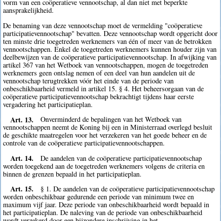
vorm van een coöperatieve vennootschap, al dan niet met beperkte
aansprakelijkheid.
De benaming van deze vennootschap moet de vermelding "coöperatieve
participatievennootschap" bevatten. Deze vennootschap wordt opgericht door
ten minste drie toegetreden werknemers van één of meer van de betrokken
vennootschappen. Enkel de toegetreden werknemers kunnen houder zijn van
deelbewijzen van de coöperatieve participatievennootschap. In afwijking van
artikel 367 van het Wetboek van vennootschappen, mogen de toegetreden
werknemers geen ontslag nemen of een deel van hun aandelen uit de
vennootschap terugtrekken vóór het einde van de periode van
onbeschikbaarheid vermeld in artikel 15. § 4. Het beheersorgaan van de
coöperatieve participatievennootschap bekrachtigt tijdens haar eerste
vergadering het participatieplan.
Art. 13.
Onverminderd de bepalingen van het Wetboek van
vennootschappen neemt de Koning bij een in Ministerraad overlegd besluit
de geschikte maatregelen voor het verzekeren van het goede beheer en de
controle van de coöperatieve participatievennootschappen.
Art. 14.
De aandelen van de coöperatieve participatievennootschap
worden toegekend aan de toegetreden werknemers volgens de criteria en
binnen de grenzen bepaald in het participatieplan.
Art. 15.
§ 1. De aandelen van de coöperatieve participatievennootschap
worden onbeschikbaar gedurende een periode van minimum twee en
maximum vijf jaar. Deze periode van onbeschikbaarheid wordt bepaald in
het participatieplan. De naleving van de periode van onbeschikbaarheid
wordt verzekerd door een bijzondere inschrijving in het