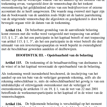
toekenning ervan, vastgesteld door de vennootschap die het toekent
overeenkomstig het gelijkluidend advies van een bedrijfsrevisor of externe
accountant die ze heeft aangewezen. Die waarde mag evenwel niet lager zijn
dan de boekwaarde van de aandelen zoals blijkt uit de laatste jaarrekening
van de uitgevende vennootschap die afgesloten en goedgekeurd is door het
bevoegde orgaan vóór de datum van de toekenning.
Artikel 114.
De belastbare grondslag van de aanvullende belasting
komt overeen met die welke werd vastgesteld met toepassing van artikel
113, § 1, 2°, als het een participatie in het kapitaal betreft of met toepassing
van artikel 113, § 1, 3°, als het een participatie in de winst betreft die deel
uitmaakt van een investeringsspaarplan en wordt beperkt in evenredigheid
met de beschikbaar geworden aandelen of deelbewijzen.
HOOFDSTUK III. - Opeisbaarheid van de belasting
Artikel 115.
De toekenning of de betaalbaarstelling van deelnames in
de winst of in het kapitaal veroorzaakt de opeisbaarheid van de belasting.
Als toekenning wordt inzonderheid beschouwd, de inschrijving van het
aandeel op een ten bate van de verkrijger geopende rekening, zelfs als die
rekening onbeschikbaar is, mits de onbeschikbaarheid het gevolg is van een
uitdrukkelijke of stilzwijgende overeenkomst met de verkrijger of
overeenkomstig de artikelen 11 en 19, § 1, van de wet van 22 mei 2001
betreffende de werknemersparticipatie in het kapitaal of in de winst van de
vennootschappen.
Artikel 116.
De bijkomende belasting is verschuldigd op het moment