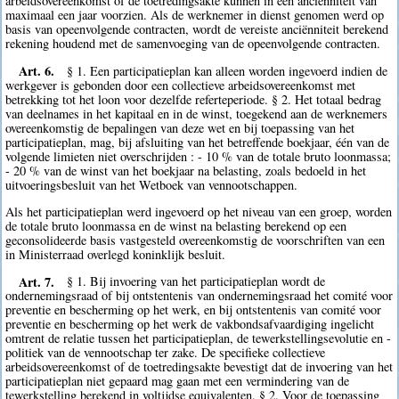
arbeidsovereenkomst of de toetredingsakte kunnen in een anciënniteit van
maximaal een jaar voorzien. Als de werknemer in dienst genomen werd op
basis van opeenvolgende contracten, wordt de vereiste anciënniteit berekend
rekening houdend met de samenvoeging van de opeenvolgende contracten.
Art. 6.
§ 1. Een participatieplan kan alleen worden ingevoerd indien de
werkgever is gebonden door een collectieve arbeidsovereenkomst met
betrekking tot het loon voor dezelfde referteperiode. § 2. Het totaal bedrag
van deelnames in het kapitaal en in de winst, toegekend aan de werknemers
overeenkomstig de bepalingen van deze wet en bij toepassing van het
participatieplan, mag, bij afsluiting van het betreffende boekjaar, één van de
volgende limieten niet overschrijden : - 10 % van de totale bruto loonmassa;
- 20 % van de winst van het boekjaar na belasting, zoals bedoeld in het
uitvoeringsbesluit van het Wetboek van vennootschappen.
Als het participatieplan werd ingevoerd op het niveau van een groep, worden
de totale bruto loonmassa en de winst na belasting berekend op een
geconsolideerde basis vastgesteld overeenkomstig de voorschriften van een
in Ministerraad overlegd koninklijk besluit.
Art. 7.
§ 1. Bij invoering van het participatieplan wordt de
ondernemingsraad of bij ontstentenis van ondernemingsraad het comité voor
preventie en bescherming op het werk, en bij ontstentenis van comité voor
preventie en bescherming op het werk de vakbondsafvaardiging ingelicht
omtrent de relatie tussen het participatieplan, de tewerkstellingsevolutie en -
politiek van de vennootschap ter zake. De specifieke collectieve
arbeidsovereenkomst of de toetredingsakte bevestigt dat de invoering van het
participatieplan niet gepaard mag gaan met een vermindering van de
tewerkstelling berekend in voltijdse equivalenten. § 2. Voor de toepassing