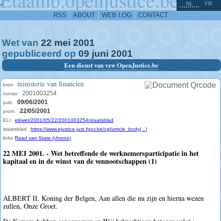
^
-
NL
FR
RSS
ABOUT
WEB LOG
CONTACT
Wet van
22
mei
2001
gepubliceerd op
09
juni
2001
Een dienst van vzw OpenJustice.be
ministerie van financien
bron
2001003254
numac
09/06/2001
pub.
22/05/2001
prom.
ELI
eli/wet/2001/05/22/2001003254/staatsblad
staatsblad
https://www.ejustice.just.fgov.be/cgi/article_body(...)
links
Raad van State (chrono)
22 MEI 2001. - Wet betreffende de werknemersparticipatie in het
kapitaal en in de winst van de vennootschappen (1)
ALBERT II, Koning der Belgen, Aan allen die nu zijn en hierna wezen
zullen, Onze Groet.