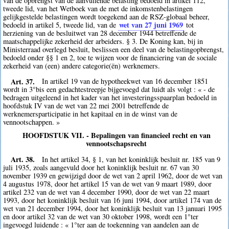
van de opbrengst van de aanvullende belasting bedoeld in artikel 112,
tweede lid, van het Wetboek van de met de inkomstenbelastingen
gelijkgestelde belastingen wordt toegekend aan de RSZ-globaal beheer,
wet van 27 juni 1969
bedoeld in artikel 5, tweede lid, van de
tot
herziening van de besluitwet van 28 december 1944 betreffende de
maatschappelijke zekerheid der arbeiders. § 3. De Koning kan, bij in
Ministerraad overlegd besluit, beslissen een deel van de belastingopbrengst,
bedoeld onder §§ 1 en 2, toe te wijzen voor de financiering van de sociale
zekerheid van (een) andere categorie(ën) werknemers.
Art. 37.
In artikel 19 van de hypotheekwet van 16 december 1851
wordt in 3°bis een gedachtestreepje bijgevoegd dat luidt als volgt : « - de
bedragen uitgeleend in het kader van het investeringsspaarplan bedoeld in
hoofdstuk IV van de wet van 22 mei 2001 betreffende de
werknemersparticipatie in het kapitaal en in de winst van de
vennootschappen. »
HOOFDSTUK VII. - Bepalingen van financieel recht en van
vennootschapsrecht
Art. 38.
In het artikel 34, § 1, van het koninklijk besluit nr. 185 van 9
juli 1935, zoals aangevuld door het koninklijk besluit nr. 67 van 30
november 1939 en gewijzigd door de wet van 2 april 1962, door de wet van
4 augustus 1978, door het artikel 15 van de wet van 9 maart 1989, door
artikel 232 van de wet van 4 december 1990, door de wet van 22 maart
1993, door het koninklijk besluit van 16 juni 1994, door artikel 174 van de
wet van 21 december 1994, door het koninklijk besluit van 13 januari 1995
en door artikel 32 van de wet van 30 oktober 1998, wordt een 1°ter
ingevoegd luidende : « 1°ter aan de toekenning van aandelen aan de