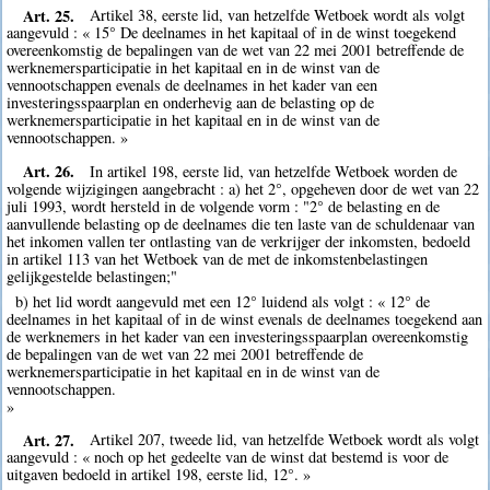
Art. 25.
Artikel 38, eerste lid, van hetzelfde Wetboek wordt als volgt
aangevuld : « 15° De deelnames in het kapitaal of in de winst toegekend
overeenkomstig de bepalingen van de wet van 22 mei 2001 betreffende de
werknemersparticipatie in het kapitaal en in de winst van de
vennootschappen evenals de deelnames in het kader van een
investeringsspaarplan en onderhevig aan de belasting op de
werknemersparticipatie in het kapitaal en in de winst van de
vennootschappen. »
Art. 26.
In artikel 198, eerste lid, van hetzelfde Wetboek worden de
volgende wijzigingen aangebracht : a) het 2°, opgeheven door de wet van 22
juli 1993, wordt hersteld in de volgende vorm : "2° de belasting en de
aanvullende belasting op de deelnames die ten laste van de schuldenaar van
het inkomen vallen ter ontlasting van de verkrijger der inkomsten, bedoeld
in artikel 113 van het Wetboek van de met de inkomstenbelastingen
gelijkgestelde belastingen;"
b) het lid wordt aangevuld met een 12° luidend als volgt : « 12° de
deelnames in het kapitaal of in de winst evenals de deelnames toegekend aan
de werknemers in het kader van een investeringsspaarplan overeenkomstig
de bepalingen van de wet van 22 mei 2001 betreffende de
werknemersparticipatie in het kapitaal en in de winst van de
vennootschappen.
»
Art. 27.
Artikel 207, tweede lid, van hetzelfde Wetboek wordt als volgt
aangevuld : « noch op het gedeelte van de winst dat bestemd is voor de
uitgaven bedoeld in artikel 198, eerste lid, 12°. »