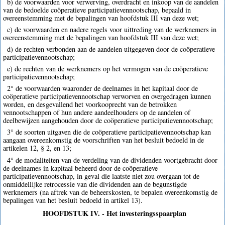
b) de voorwaarden voor verwerving, overdracht en inkoop van de aandelen
van de bedoelde coöperatieve participatievennootschap, bepaald in
overeenstemming met de bepalingen van hoofdstuk III van deze wet;
c) de voorwaarden en nadere regels voor uittreding van de werknemers in
overeenstemming met de bepalingen van hoofdstuk III van deze wet;
d) de rechten verbonden aan de aandelen uitgegeven door de coöperatieve
participatievennootschap;
e) de rechten van de werknemers op het vermogen van de coöperatieve
participatievennootschap;
2° de voorwaarden waaronder de deelnames in het kapitaal door de
coöperatieve participatievennootschap verworven en overgedragen kunnen
worden, en desgevallend het voorkooprecht van de betrokken
vennootschappen of hun andere aandeelhouders op de aandelen of
deelbewijzen aangehouden door de coöperatieve participatievennootschap;
3° de soorten uitgaven die de coöperatieve participatievennootschap kan
aangaan overeenkomstig de voorschriften van het besluit bedoeld in de
artikelen 12, § 2, en 13;
4° de modaliteiten van de verdeling van de dividenden voortgebracht door
de deelnames in kapitaal beheerd door de coöperatieve
participatievennootschap, in geval die laatste niet zou overgaan tot de
onmiddellijke retrocessie van die dividenden aan de begunstigde
werknemers (na aftrek van de beheerskosten, te bepalen overeenkomstig de
bepalingen van het besluit bedoeld in artikel 13).
HOOFDSTUK IV. - Het investeringsspaarplan