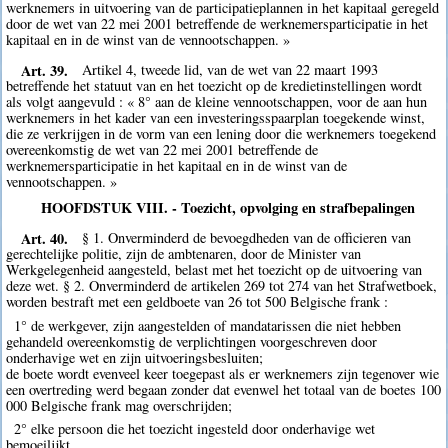
werknemers in uitvoering van de participatieplannen in het kapitaal geregeld
door de wet van 22 mei 2001 betreffende de werknemersparticipatie in het
kapitaal en in de winst van de vennootschappen. »
Art. 39.
Artikel 4, tweede lid, van de wet van 22 maart 1993
betreffende het statuut van en het toezicht op de kredietinstellingen wordt
als volgt aangevuld : « 8° aan de kleine vennootschappen, voor de aan hun
werknemers in het kader van een investeringsspaarplan toegekende winst,
die ze verkrijgen in de vorm van een lening door die werknemers toegekend
overeenkomstig de wet van 22 mei 2001 betreffende de
werknemersparticipatie in het kapitaal en in de winst van de
vennootschappen. »
HOOFDSTUK VIII. - Toezicht, opvolging en strafbepalingen
Art. 40.
§ 1. Onverminderd de bevoegdheden van de officieren van
gerechtelijke politie, zijn de ambtenaren, door de Minister van
Werkgelegenheid aangesteld, belast met het toezicht op de uitvoering van
deze wet. § 2. Onverminderd de artikelen 269 tot 274 van het Strafwetboek,
worden bestraft met een geldboete van 26 tot 500 Belgische frank :
1° de werkgever, zijn aangestelden of mandatarissen die niet hebben
gehandeld overeenkomstig de verplichtingen voorgeschreven door
onderhavige wet en zijn uitvoeringsbesluiten;
de boete wordt evenveel keer toegepast als er werknemers zijn tegenover wie
een overtreding werd begaan zonder dat evenwel het totaal van de boetes 100
000 Belgische frank mag overschrijden;
2° elke persoon die het toezicht ingesteld door onderhavige wet
bemoeilijkt.