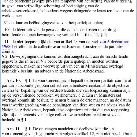
8° de berekeningswijze pro rata temporis van het bedrag van de uitkering
in geval van vrijwillige schorsing of beëindiging van de
arbeidsovereenkomst, behoudens wegens dringende redenen ten laste van de
werknemer;
9° de duur en beëindigingswijze van het participatieplan;
10° de identiteit van de persoon die de beheerskosten moet dragen
betreffende de open bewaargeving vermeld in artikel 11, § 1;
wet van 5 december
11° de niet-toepasselijkheid van artikel 23 van de
1968
betreffende de collectieve arbeidsovereenkomsten en de paritaire
comités.
§ 2. De wijzigingen die kunnen worden aangebracht aan de verschillende
gegevens die in het in § 1 bedoelde participatieplan moeten worden
opgenomen, maken het voorwerp uit van een in Ministerraad overlegd
koninklijk besluit, na advies van de Nationale Arbeidsraad.
Art. 10.
§ 1. In voorkomend geval bepaalt de in een paritair comité of
paritair subcomité gesloten collectieve arbeidsovereenkomst de objectieve
criteria ter bepaling van de verdeelsleutels die van toepassing kunnen zijn
op de verschillende betrokken werknemers. § 2. Een in Ministerraad
overlegd koninklijk besluit, te nemen binnen de drie maanden na de datum
van inwerkingtreding van de bepalingen van deze wet en na advies van de
Nationale Arbeidsraad, bepaalt deze objectieve criteria die van toepassing
zijn bij ontstentenis van enige collectieve arbeidsovereenkomst zoals
bedoeld in § 1.
Art. 11.
§ 1. De ontvangen aandelen of deelbewijzen die, in
voorkomend geval, ingebracht zijn volgens artikel 12, zijn niet beschikbaar