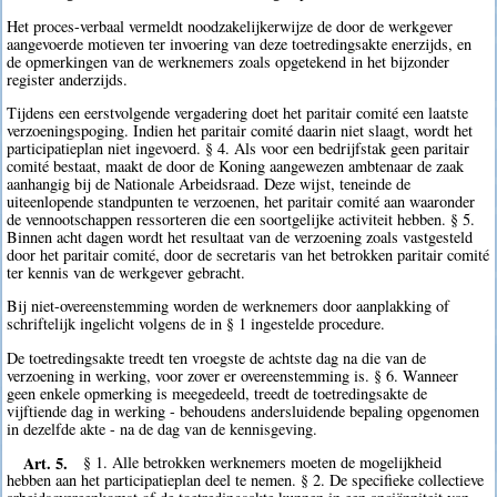
Het proces-verbaal vermeldt noodzakelijkerwijze de door de werkgever
aangevoerde motieven ter invoering van deze toetredingsakte enerzijds, en
de opmerkingen van de werknemers zoals opgetekend in het bijzonder
register anderzijds.
Tijdens een eerstvolgende vergadering doet het paritair comité een laatste
verzoeningspoging. Indien het paritair comité daarin niet slaagt, wordt het
participatieplan niet ingevoerd. § 4. Als voor een bedrijfstak geen paritair
comité bestaat, maakt de door de Koning aangewezen ambtenaar de zaak
aanhangig bij de Nationale Arbeidsraad. Deze wijst, teneinde de
uiteenlopende standpunten te verzoenen, het paritair comité aan waaronder
de vennootschappen ressorteren die een soortgelijke activiteit hebben. § 5.
Binnen acht dagen wordt het resultaat van de verzoening zoals vastgesteld
door het paritair comité, door de secretaris van het betrokken paritair comité
ter kennis van de werkgever gebracht.
Bij niet-overeenstemming worden de werknemers door aanplakking of
schriftelijk ingelicht volgens de in § 1 ingestelde procedure.
De toetredingsakte treedt ten vroegste de achtste dag na die van de
verzoening in werking, voor zover er overeenstemming is. § 6. Wanneer
geen enkele opmerking is meegedeeld, treedt de toetredingsakte de
vijftiende dag in werking - behoudens andersluidende bepaling opgenomen
in dezelfde akte - na de dag van de kennisgeving.
Art. 5.
§ 1. Alle betrokken werknemers moeten de mogelijkheid
hebben aan het participatieplan deel te nemen. § 2. De specifieke collectieve