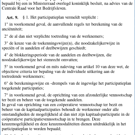
bepaald bij een in Ministerraad overlegd koninklijk besluit, na advies van de
Centrale Raad voor het Bedrijfsleven.
Art. 9.
§ 1. Het participatieplan vermeldt verplicht :
1° in voorkomend geval, de aanvullende regels ter berekening van de
anciënniteit;
2° de al dan niet verplichte toetreding van de werknemers;
3° de keuze van de toekenningswijze(n), die noodzakelijkerwijze in
speciën of in aandelen of deelbewijzen geschiedt;
4° de blokkeringsperiode van de aandelen en deelbewijzen, die
noodzakelijkerwijze het stemrecht omvatten;
5° in voorkomend geval en mits naleving van artikel 10 van deze wet, de
objectieve criteria ter bepaling van de individuele uitkering aan de
toetredende werknemers;
6° de berekeningswijze en -drempels van de ingevolge het participatieplan
toegekende participaties;
7° in voorkomend geval, de oprichting van een afzonderlijke vennootschap
ter bezit en beheer van de toegekende aandelen.
In geval van oprichting van een coöperatieve vennootschap ter bezit en
beheer van de kapitaalparticipaties behoudt de werknemer onder alle
omstandigheden de mogelijkheid al dan niet zijn kapitaalsparticipatie in de
coöperatieve participatievennootschap in te brengen. Deze
keuzemogelijkheid en deze keuzemodaliteiten dienen uitdrukkelijk in het
participatieplan te worden bepaald;