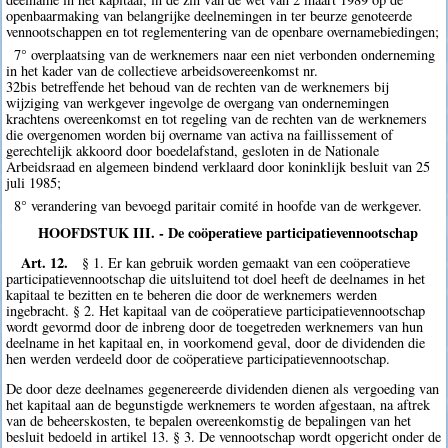
openbaarmaking van belangrijke deelnemingen in ter beurze genoteerde
vennootschappen en tot reglementering van de openbare overnamebiedingen;
7° overplaatsing van de werknemers naar een niet verbonden onderneming
in het kader van de collectieve arbeidsovereenkomst nr.
32bis betreffende het behoud van de rechten van de werknemers bij
wijziging van werkgever ingevolge de overgang van ondernemingen
krachtens overeenkomst en tot regeling van de rechten van de werknemers
die overgenomen worden bij overname van activa na faillissement of
gerechtelijk akkoord door boedelafstand, gesloten in de Nationale
Arbeidsraad en algemeen bindend verklaard door koninklijk besluit van 25
juli 1985;
8° verandering van bevoegd paritair comité in hoofde van de werkgever.
HOOFDSTUK III. - De coöperatieve participatievennootschap
Art. 12.
§ 1. Er kan gebruik worden gemaakt van een coöperatieve
participatievennootschap die uitsluitend tot doel heeft de deelnames in het
kapitaal te bezitten en te beheren die door de werknemers werden
ingebracht. § 2. Het kapitaal van de coöperatieve participatievennootschap
wordt gevormd door de inbreng door de toegetreden werknemers van hun
deelname in het kapitaal en, in voorkomend geval, door de dividenden die
hen werden verdeeld door de coöperatieve participatievennootschap.
De door deze deelnames gegenereerde dividenden dienen als vergoeding van
het kapitaal aan de begunstigde werknemers te worden afgestaan, na aftrek
van de beheerskosten, te bepalen overeenkomstig de bepalingen van het
besluit bedoeld in artikel 13. § 3. De vennootschap wordt opgericht onder de