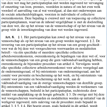
van deze wet mag het participatieplan niet worden ingevoerd ter vervanging
of omzetting van loon, premies, voordelen in natura of om het even welk
voordeel of aanvulling van al wat voorafgaat, al dan niet onderworpen aan
de sociale zekerheidsbijdragen, voorzien in individuele of collectieve
overeenkomsten. Deze bepaling is evenwel niet van toepassing op collectieve
participatieplannen, waarvan de inhoud vergelijkbaar is met de doelstelling
van deze wet, die op het niveau van de vennootschap of op het niveau van de
groep vóór de inwerkingtreding van deze wet werden ingevoerd.
Art. 8.
§ 1. Het participatieplan kan zowel op het niveau van een
vennootschap als op het niveau van een groep worden ingevoerd. § 2. De
invoering van een participatieplan op het niveau van een groep geschiedt -
voor wat de bij deze wet voorgeschreven voorwaarden en modaliteiten
betreft - via één specifieke of meerdere specifieke collectieve
arbeidsovereenkomsten, overeenkomstig de bepalingen van deze wet of, voor
de vennootschappen van een groep die geen vakbondsafvaardiging hebben,
overeenkomstig de bijzondere procedure van artikel 4. Vervolgens wordt
elke specifieke collectieve arbeidsovereenkomst voor advies voorgelegd aan
de ondernemingsraad, of bij ontstentenis van ondernemingsraad, aan het
comité voor preventie en bescherming op het werk, en bij ontstentenis van
comité voor preventie en bescherming op het werk, aan de
vakbondsafvaardiging van de overige vennootschappen van dezelfde groep.
Bij ontstentenis van een vakbondsafvaardiging worden de werknemers van
de vennootschappen, bedoeld in het participatieplan, rechtstreeks door
middel van aanplakking op de hoogte gebracht. § 3. De overige niet bij deze
wet voorgeschreven voorwaarden en modaliteiten worden op initiatief van de
werkgever ingevoerd, mits naleving van de procedure zoals bepaald in
artikel 3, § 5. § 4. Het begrip groep, zoals bedoeld in dit artikel, wordt