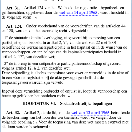
Art. 31.
Artikel 124 van het Wetboek der registratie-, hypotheek- en
wet van 14 april 1965
griffierechten, opgeheven door de
, wordt hersteld in
de volgende vorm : «
Art. 124.
Onder voorbehoud van de voorschriften van de artikelen 44
en 120, worden van het evenredig recht vrijgesteld :
1° de statutaire kapitaalsverhoging, uitgevoerd bij toepassing van een
participatieplan bedoeld in artikel 2, 7°, van de wet van 22 mei 2001
betreffende de werknemersparticipatie in het kapitaal en in de winst van de
vennootschappen, en ten belope van de kapitaalsparticipaties bedoeld in
artikel 2, 17°, van dezelfde wet;
2° de inbreng in een coöperatieve participatievennootschap uitgevoerd
volgens artikel 12, § 2, van dezelfde wet.
Deze vrijstelling is slechts toepasbaar voor zover er vermeld is in de akte of
in een vóór de registratie bij de akte gevoegd geschrift dat de
toepassingsvoorwaarden zijn vervuld.
Ingeval deze vermelding ontbreekt of onjuist is, loopt de vennootschap een
boete op gelijk aan het ontdoken recht. »
HOOFDSTUK VI. - Sociaalrechtelijke bepalingen
Art. 32.
wet van 12 april 1965
Artikel 2, derde lid, van de
betreffende
de bescherming van het loon der werknemers, wordt vervangen door de
volgende bepaling : « Voor de toepassing van deze wet moeten evenwel niet
als loon worden beschouwd :