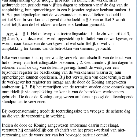
gedurende een periode van vijftien dagen te rekenen vanaf de dag van de
aanplakking, hun opmerkingen in een bijzonder register kenbaar maken. §
6. Het participatieplan met de voorwaarden en modaliteiten bedoeld in
artikel 9 en in voorkomend geval die bedoeld in § 5 van artikel 3 wordt
schriftelijk aan de betrokken werknemers kenbaar gemaakt.
Art. 4.
§ 1. Het ontwerp van toetredingsakte - in de zin van artikel 3,
§§ 4 en 5, van deze wet - wordt opgesteld op initiatief van de werkgever, en
wordt, naar keuze van de werkgever, ofwel schriftelijk ofwel via
aanplakking ter kennis van de betrokken werknemers gebracht.
Elke werknemer kan, op eenvoudig verzoek, een afschrift van de tekst van
het ontwerp van toetredingsakte bekomen. § 2. Gedurende vijftien dagen te
rekenen vanaf de dag van de kennisgeving, houdt de werkgever een
bijzonder register ter beschikking van de werknemers waarin zij hun
opmerkingen kunnen optekenen. Bij het verstrijken van deze termijn zendt
de werkgever het register ter inzage aan de door de Koning aangewezen
ambtenaar. § 3. Bij het verstrijken van de termijn worden deze opmerkingen
onmiddellijk via aanplakking ter kennis van de betrokken werknemers
gebracht. De door de Koning aangewezen ambtenaar poogt de uiteenlopende
standpunten te verzoenen.
Bij overeenstemming treedt de toetredingsakte ten vroegste de achtste dag
na die van de verzoening in werking.
Indien de door de Koning aangewezen ambtenaar daarin niet slaagt,
verstuurt hij onmiddellijk een afschrift van het proces-verbaal van niet-
verzoening aan de voorzitter van het bevoegde paritair comité.