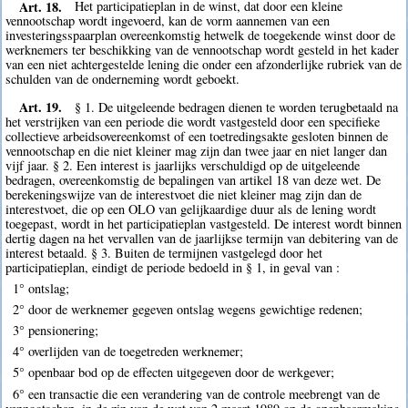
Art. 18.
Het participatieplan in de winst, dat door een kleine
vennootschap wordt ingevoerd, kan de vorm aannemen van een
investeringsspaarplan overeenkomstig hetwelk de toegekende winst door de
werknemers ter beschikking van de vennootschap wordt gesteld in het kader
van een niet achtergestelde lening die onder een afzonderlijke rubriek van de
schulden van de onderneming wordt geboekt.
Art. 19.
§ 1. De uitgeleende bedragen dienen te worden terugbetaald na
het verstrijken van een periode die wordt vastgesteld door een specifieke
collectieve arbeidsovereenkomst of een toetredingsakte gesloten binnen de
vennootschap en die niet kleiner mag zijn dan twee jaar en niet langer dan
vijf jaar. § 2. Een interest is jaarlijks verschuldigd op de uitgeleende
bedragen, overeenkomstig de bepalingen van artikel 18 van deze wet. De
berekeningswijze van de interestvoet die niet kleiner mag zijn dan de
interestvoet, die op een OLO van gelijkaardige duur als de lening wordt
toegepast, wordt in het participatieplan vastgesteld. De interest wordt binnen
dertig dagen na het vervallen van de jaarlijkse termijn van debitering van de
interest betaald. § 3. Buiten de termijnen vastgelegd door het
participatieplan, eindigt de periode bedoeld in § 1, in geval van :
1° ontslag;
2° door de werknemer gegeven ontslag wegens gewichtige redenen;
3° pensionering;
4° overlijden van de toegetreden werknemer;
5° openbaar bod op de effecten uitgegeven door de werkgever;
6° een transactie die een verandering van de controle meebrengt van de