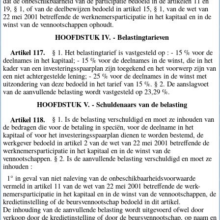
dat de onbeschikbaarheid van de participatie bedoeld in de artikelen 11 en
19, § 1, of van de deelbewijzen bedoeld in artikel 15, § 1, van de wet van
22 mei 2001 betreffende de werknemersparticipatie in het kapitaal en in de
winst van de vennootschappen ophoudt.
HOOFDSTUK IV. - Belastingtarieven
Artikel 117.
§ 1. Het belastingtarief is vastgesteld op : - 15 % voor de
deelnames in het kapitaal; - 15 % voor de deelnames in de winst, die in het
kader van een investeringsspaarplan zijn toegekend en het voorwerp zijn van
een niet achtergestelde lening; - 25 % voor de deelnames in de winst met
uitzondering van deze bedoeld in het tarief van 15 %. § 2. De aanslagvoet
van de aanvullende belasting wordt vastgesteld op 23,29 %.
HOOFDSTUK V. - Schuldenaars van de belasting
Artikel 118.
§ 1. Is de belasting verschuldigd en moet ze inhouden van
de bedragen die voor de betaling in speciën, voor de deelname in het
kapitaal of voor het investeringsspaarplan dienen te worden bestemd, de
werkgever bedoeld in artikel 2 van de wet van 22 mei 2001 betreffende de
werknemersparticipatie in het kapitaal en in de winst van de
vennootschappen. § 2. Is de aanvullende belasting verschuldigd en moet ze
inhouden :
1° in geval van niet naleving van de onbeschikbaarheidsvoorwaarde
vermeld in artikel 11 van de wet van 22 mei 2001 betreffende de werk-
nemersparticipatie in het kapitaal en in de winst van de vennootschappen, de
kredietinstelling of de beursvennootschap bedoeld in dit artikel.
De inhouding van de aanvullende belasting wordt uitgevoerd ofwel door
verkoop door de kredietinstelling of door de beursvennootschap, op naam en