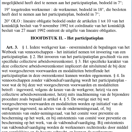
mogelijkheid heeft deel te nemen aan het participatieplan, bedoeld in 7°;
19° toegetreden werknemer : de werknemer, bedoeld in 18°, die besloten
heeft deel te nemen aan het participatieplan, bedoeld in 7°;
20° OLO : lineaire obligatie bedoeld onder de artikelen 1 tot 10 van het
koninklijk besluit van 9 november 1992 tot coördinatie van het koninklijk
besluit van 27 maart 1992 omtrent de uitgifte van lineaire obligaties.
HOOFDSTUK II. - Het participatieplan
Art. 3.
§ 1. Iedere werkgever kan - onverminderd de bepalingen van het
Wetboek van vennootschappen - het initiatief nemen tot invoering van een
participatieplan. § 2. Het invoeren van het participatieplan geschiedt via een
specifieke collectieve arbeidsovereenkomst. § 3. Het specifieke karakter van
deze collectieve arbeidsovereenkomst impliceert dat uitsluitend de bij deze
wet voorgeschreven voorwaarden en modaliteiten betreffende het
participatieplan in deze overeenkomst kunnen worden opgenomen. § 4. In
vennootschappen zonder vakbondsafvaardiging wordt het participatieplan -
voor wat de bij deze wet voorgeschreven voorwaarden en modaliteiten
betreft - ingevoerd, volgens de keuze van de werkgever, hetzij via een
collectieve arbeidsovereenkomst, hetzij mits inachtneming van de bijzondere
procedure zoals bepaald in artikel 4. § 5. De overige niet bij wet
voorgeschreven voorwaarden en modaliteiten worden op initiatief van de
werkgever ingevoerd, na advies van de ondernemingsraad, of, bij
ontstentenis van onder-nemingsraad, van het comité voor preventie en
bescherming op het werk, en bij ontstentenis van comité voor preventie en
bescherming op het werk, van de vakbondsafvaardiging. Bij ontstentenis
van vakbondsafvaardiging worden de werknemers rechtstreeks door middel
van aanplakking op de hoogte gebracht, en kunnen de werknemers