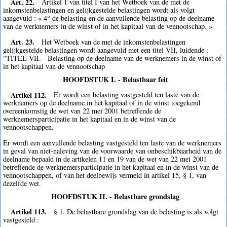
Art. 22.
Artikel 1 van titel I van het Wetboek van de met de
inkomstenbelastingen en gelijkgestelde belastingen wordt als volgt
aangevuld : « 4° de belasting en de aanvullende belasting op de deelname
van de werknemers in de winst of in het kapitaal van de vennootschap. »
Art. 23.
Het Wetboek van de met de inkomstenbelastingen
gelijkgestelde belastingen wordt aangevuld met een titel VII, luidende :
"TITEL VII. - Belasting op de deelname van de werknemers in de winst of
in het kapitaal van de vennootschap
HOOFDSTUK I. - Belastbaar feit
Artikel 112.
Er wordt een belasting vastgesteld ten laste van de
werknemers op de deelname in het kapitaal of in de winst toegekend
overeenkomstig de wet van 22 mei 2001 betreffende de
werknemersparticipatie in het kapitaal en in de winst van de
vennootschappen.
Er wordt een aanvullende belasting vastgesteld ten laste van de werknemers
in geval van niet-naleving van de voorwaarde van onbeschikbaarheid van de
deelname bepaald in de artikelen 11 en 19 van de wet van 22 mei 2001
betreffende de werknemersparticipatie in het kapitaal en in de winst van de
vennootschappen, of van het deelbewijs vermeld in artikel 15, § 1, van
dezelfde wet.
HOOFDSTUK II. - Belastbare grondslag
Artikel 113.
§ 1. De belastbare grondslag van de belasting is als volgt
vastgesteld :