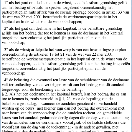
1° als het gaat om deelname in de winst, is de belastbare grondslag gelijk
aan het bedrag uitbetaald in speciën toegekend overeenkomstig het
participatieplan mits aftrek van de sociale bijdrage bedoeld in artikel 33 van
de wet van 22 mei 2001 betreffende de werknemersparticipatie in het
kapitaal en in de winst van de vennootschappen;
2° als het gaat om deelname in het kapitaal, is de belastbare grondslag
gelijk aan het bedrag dat toe te kennen is aan de deelname in het kapitaal,
toegekend overeenkomstig het jaarlijks participatieplan van de
vennootschap;
3° als de winstparticipatie het voorwerp is van een investeringsspaarplan
overeenkomstig de artikelen 18 tot 21 van de wet van 22 mei 2001
betreffende de werknemersparticipatie in het kapitaal en in de winst van de
vennootschappen, is de belastbare grondslag gelijk aan het bedrag in speciën
toegekend overeenkomstig het jaarlijks participatieplan van de
vennootschap;
4° de belasting die eventueel ten laste van de schuldenaar van de deelname
valt ter ontlasting van de verkrijger, wordt aan het bedrag van dit aandeel
toegevoegd voor de berekening van de belasting.
§ 2. Als het een deelname in het kapitaal betreft, kan het bedrag dat er aan
toe te kennen is, zoals vermeld in § 1, 2°, voor de bepaling van de
belastbare grondslag, - wanneer de aandelen genoteerd of verhandeld
worden op de beurs, niet kleiner zijn dan het bedrag dat overeenkomt met,
naar keuze van de vennootschap die de aandelen toekent, de gemiddelde
koers van het aandeel, gedurende dertig dagen die de dag van de toekenning
van de aandelen aan de werknemers voorafgaat, of de laatste slotkoers die
voorafgaat aan de dag van de toekenning; - in de andere gevallen, niet
kleiner zijn dan de werkelijke waarde van het aandeel op het moment van de