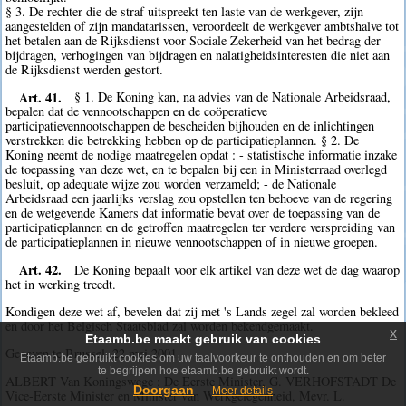
§ 3. De rechter die de straf uitspreekt ten laste van de werkgever, zijn
aangestelden of zijn mandatarissen, veroordeelt de werkgever ambtshalve tot
het betalen aan de Rijksdienst voor Sociale Zekerheid van het bedrag der
bijdragen, verhogingen van bijdragen en nalatigheidsinteresten die niet aan
de Rijksdienst werden gestort.
Art. 41.
§ 1. De Koning kan, na advies van de Nationale Arbeidsraad,
bepalen dat de vennootschappen en de coöperatieve
participatievennootschappen de bescheiden bijhouden en de inlichtingen
verstrekken die betrekking hebben op de participatieplannen. § 2. De
Koning neemt de nodige maatregelen opdat : - statistische informatie inzake
de toepassing van deze wet, en te bepalen bij een in Ministerraad overlegd
besluit, op adequate wijze zou worden verzameld; - de Nationale
Arbeidsraad een jaarlijks verslag zou opstellen ten behoeve van de regering
en de wetgevende Kamers dat informatie bevat over de toepassing van de
participatieplannen en de getroffen maatregelen ter verdere verspreiding van
de participatieplannen in nieuwe vennootschappen of in nieuwe groepen.
Art. 42.
De Koning bepaalt voor elk artikel van deze wet de dag waarop
het in werking treedt.
Kondigen deze wet af, bevelen dat zij met 's Lands zegel zal worden bekleed
en door het Belgisch Staatsblad zal worden bekendgemaakt.
x
Etaamb.be maakt gebruik van cookies
Gegeven te Brussel, 22 mei 2001.
Etaamb.be gebruikt cookies om uw taalvoorkeur te onthouden en om beter
te begrijpen hoe etaamb.be gebruikt wordt.
ALBERT Van Koningswege : De Eerste Minister, G. VERHOFSTADT De
Doorgaan
Meer details
Vice-Eerste Minister en Minister van Werkgelegenheid, Mevr. L.