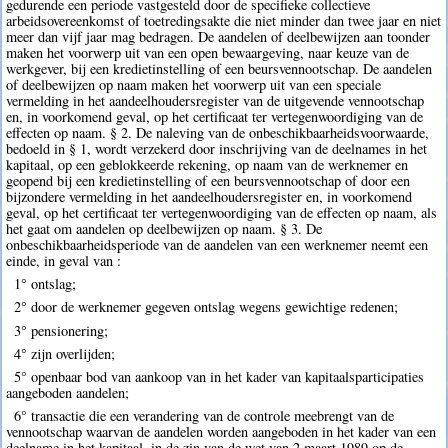
gedurende een periode vastgesteld door de specifieke collectieve
arbeidsovereenkomst of toetredingsakte die niet minder dan twee jaar en niet
meer dan vijf jaar mag bedragen. De aandelen of deelbewijzen aan toonder
maken het voorwerp uit van een open bewaargeving, naar keuze van de
werkgever, bij een kredietinstelling of een beursvennootschap. De aandelen
of deelbewijzen op naam maken het voorwerp uit van een speciale
vermelding in het aandeelhoudersregister van de uitgevende vennootschap
en, in voorkomend geval, op het certificaat ter vertegenwoordiging van de
effecten op naam. § 2. De naleving van de onbeschikbaarheidsvoorwaarde,
bedoeld in § 1, wordt verzekerd door inschrijving van de deelnames in het
kapitaal, op een geblokkeerde rekening, op naam van de werknemer en
geopend bij een kredietinstelling of een beursvennootschap of door een
bijzondere vermelding in het aandeelhoudersregister en, in voorkomend
geval, op het certificaat ter vertegenwoordiging van de effecten op naam, als
het gaat om aandelen op deelbewijzen op naam. § 3. De
onbeschikbaarheidsperiode van de aandelen van een werknemer neemt een
einde, in geval van :
1° ontslag;
2° door de werknemer gegeven ontslag wegens gewichtige redenen;
3° pensionering;
4° zijn overlijden;
5° openbaar bod van aankoop van in het kader van kapitaalsparticipaties
aangeboden aandelen;
6° transactie die een verandering van de controle meebrengt van de
vennootschap waarvan de aandelen worden aangeboden in het kader van een
deelname in het kapitaal, in de zin van de wet van 2 maart 1989 op de