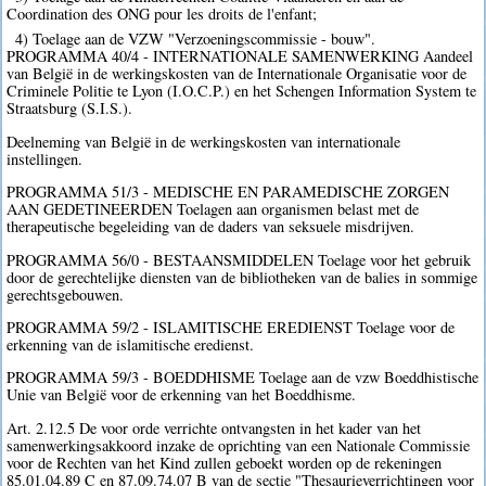
Coordination des ONG pour les droits de l'enfant;
4) Toelage aan de VZW "Verzoeningscommissie - bouw".
PROGRAMMA 40/4 - INTERNATIONALE SAMENWERKING Aandeel
van België in de werkingskosten van de Internationale Organisatie voor de
Criminele Politie te Lyon (I.O.C.P.) en het Schengen Information System te
Straatsburg (S.I.S.).
Deelneming van België in de werkingskosten van internationale
instellingen.
PROGRAMMA 51/3 - MEDISCHE EN PARAMEDISCHE ZORGEN
AAN GEDETINEERDEN Toelagen aan organismen belast met de
therapeutische begeleiding van de daders van seksuele misdrijven.
PROGRAMMA 56/0 - BESTAANSMIDDELEN Toelage voor het gebruik
door de gerechtelijke diensten van de bibliotheken van de balies in sommige
gerechtsgebouwen.
PROGRAMMA 59/2 - ISLAMITISCHE EREDIENST Toelage voor de
erkenning van de islamitische eredienst.
PROGRAMMA 59/3 - BOEDDHISME Toelage aan de vzw Boeddhistische
Unie van België voor de erkenning van het Boeddhisme.
Art. 2.12.5 De voor orde verrichte ontvangsten in het kader van het
samenwerkingsakkoord inzake de oprichting van een Nationale Commissie
voor de Rechten van het Kind zullen geboekt worden op de rekeningen
85.01.04.89 C en 87.09.74.07 B van de sectie "Thesaurieverrichtingen voor