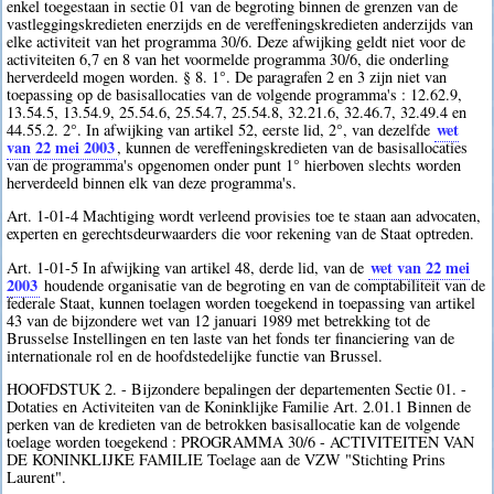
enkel toegestaan in sectie 01 van de begroting binnen de grenzen van de
vastleggingskredieten enerzijds en de vereffeningskredieten anderzijds van
elke activiteit van het programma 30/6. Deze afwijking geldt niet voor de
activiteiten 6,7 en 8 van het voormelde programma 30/6, die onderling
herverdeeld mogen worden. § 8. 1°. De paragrafen 2 en 3 zijn niet van
toepassing op de basisallocaties van de volgende programma's : 12.62.9,
13.54.5, 13.54.9, 25.54.6, 25.54.7, 25.54.8, 32.21.6, 32.46.7, 32.49.4 en
wet
44.55.2. 2°. In afwijking van artikel 52, eerste lid, 2°, van dezelfde
van 22 mei 2003
, kunnen de vereffeningskredieten van de basisallocaties
van de programma's opgenomen onder punt 1° hierboven slechts worden
herverdeeld binnen elk van deze programma's.
Art. 1-01-4 Machtiging wordt verleend provisies toe te staan aan advocaten,
experten en gerechtsdeurwaarders die voor rekening van de Staat optreden.
wet van 22 mei
Art. 1-01-5 In afwijking van artikel 48, derde lid, van de
2003
houdende organisatie van de begroting en van de comptabiliteit van de
federale Staat, kunnen toelagen worden toegekend in toepassing van artikel
43 van de bijzondere wet van 12 januari 1989 met betrekking tot de
Brusselse Instellingen en ten laste van het fonds ter financiering van de
internationale rol en de hoofdstedelijke functie van Brussel.
HOOFDSTUK 2. - Bijzondere bepalingen der departementen Sectie 01. -
Dotaties en Activiteiten van de Koninklijke Familie Art. 2.01.1 Binnen de
perken van de kredieten van de betrokken basisallocatie kan de volgende
toelage worden toegekend : PROGRAMMA 30/6 - ACTIVITEITEN VAN
DE KONINKLIJKE FAMILIE Toelage aan de VZW "Stichting Prins
Laurent".