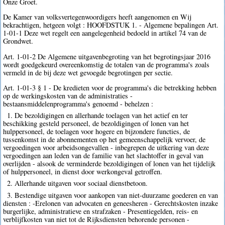
Onze Groet.
De Kamer van volksvertegenwoordigers heeft aangenomen en Wij
bekrachtigen, hetgeen volgt : HOOFDSTUK 1. - Algemene bepalingen Art.
1-01-1 Deze wet regelt een aangelegenheid bedoeld in artikel 74 van de
Grondwet.
Art. 1-01-2 De Algemene uitgavenbegroting van het begrotingsjaar 2016
wordt goedgekeurd overeenkomstig de totalen van de programma's zoals
vermeld in de bij deze wet gevoegde begrotingen per sectie.
Art. 1-01-3 § 1 - De kredieten voor de programma's die betrekking hebben
op de werkingskosten van de administraties -
bestaansmiddelenprogramma's genoemd - behelzen :
1. De bezoldigingen en allerhande toelagen van het actief en ter
beschikking gesteld personeel, de bezoldigingen of lonen van het
hulppersoneel, de toelagen voor hogere en bijzondere functies, de
tussenkomst in de abonnementen op het gemeenschappelijk vervoer, de
vergoedingen voor arbeidsongevallen - inbegrepen de uitkering van deze
vergoedingen aan leden van de familie van het slachtoffer in geval van
overlijden - alsook de verminderde bezoldigingen of lonen van het tijdelijk
of hulppersoneel, in dienst door werkongeval getroffen.
2. Allerhande uitgaven voor sociaal dienstbetoon.
3. Bestendige uitgaven voor aankopen van niet-duurzame goederen en van
diensten : -Erelonen van advocaten en geneesheren - Gerechtskosten inzake
burgerlijke, administratieve en strafzaken - Presentiegelden, reis- en
verblijfkosten van niet tot de Rijksdiensten behorende personen -