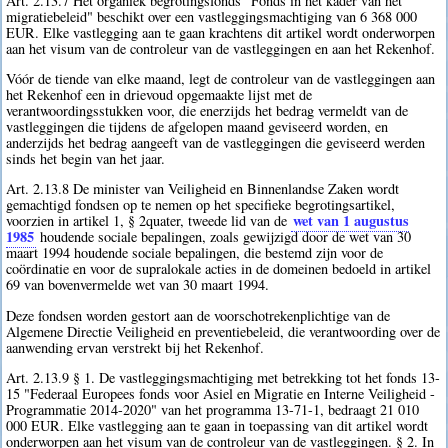
Art. 2.13.7 Het organiek begrotingsfonds "Fonds in het kader van het
migratiebeleid" beschikt over een vastleggingsmachtiging van 6 368 000
EUR. Elke vastlegging aan te gaan krachtens dit artikel wordt onderworpen
aan het visum van de controleur van de vastleggingen en aan het Rekenhof.
Vóór de tiende van elke maand, legt de controleur van de vastleggingen aan
het Rekenhof een in drievoud opgemaakte lijst met de
verantwoordingsstukken voor, die enerzijds het bedrag vermeldt van de
vastleggingen die tijdens de afgelopen maand geviseerd worden, en
anderzijds het bedrag aangeeft van de vastleggingen die geviseerd werden
sinds het begin van het jaar.
Art. 2.13.8 De minister van Veiligheid en Binnenlandse Zaken wordt
gemachtigd fondsen op te nemen op het specifieke begrotingsartikel,
wet van 1 augustus
voorzien in artikel 1, § 2quater, tweede lid van de
1985
houdende sociale bepalingen, zoals gewijzigd door de wet van 30
maart 1994 houdende sociale bepalingen, die bestemd zijn voor de
coördinatie en voor de supralokale acties in de domeinen bedoeld in artikel
69 van bovenvermelde wet van 30 maart 1994.
Deze fondsen worden gestort aan de voorschotrekenplichtige van de
Algemene Directie Veiligheid en preventiebeleid, die verantwoording over de
aanwending ervan verstrekt bij het Rekenhof.
Art. 2.13.9 § 1. De vastleggingsmachtiging met betrekking tot het fonds 13-
15 "Federaal Europees fonds voor Asiel en Migratie en Interne Veiligheid -
Programmatie 2014-2020" van het programma 13-71-1, bedraagt 21 010
000 EUR. Elke vastlegging aan te gaan in toepassing van dit artikel wordt
onderworpen aan het visum van de controleur van de vastleggingen. § 2. In