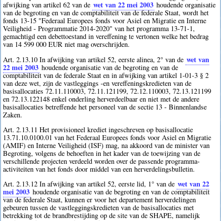
wet van 22 mei 2003
afwijking van artikel 62 van de
houdende organisatie
van de begroting en van de comptabiliteit van de federale Staat, wordt het
fonds 13-15 "Federaal Europees fonds voor Asiel en Migratie en Interne
Veiligheid - Programmatie 2014-2020" van het programma 13-71-1,
gemachtigd een debettoestand in vereffening te vertonen welke het bedrag
van 14 599 000 EUR niet mag overschrijden.
wet van
Art. 2.13.10 In afwijking van artikel 52, eerste alinea, 2° van de
22 mei 2003
houdende organisatie van de begroting en van de
comptabiliteit van de federale Staat en in afwijking van artikel 1-01-3 § 2
van deze wet, zijn de vastleggings -en vereffeningskredieten van de
basisallocaties 72.11.110003, 72.11.121199, 72.12.110003, 72.13.121199
en 72.13.122148 enkel onderling herverdeelbaar en niet met de andere
basisallocaties betreffende het personeel van de sectie 13 - Binnenlandse
Zaken.
Art. 2.13.11 Het provisioneel krediet ingeschreven op basisallocatie
13.71.10.0100.01 van het Federaal Europees fonds voor Asiel en Migratie
(AMIF) en Interne Veiligheid (ISF) mag, na akkoord van de minister van
Begroting, volgens de behoeften in het kader van de toewijzing van de
verschillende projecten verdeeld worden over de passende programma-
activiteiten van het fonds door middel van een herverdelingsbulletin.
wet van 22
Art. 2.13.12 In afwijking van artikel 52, eerste lid, 1° van de
mei 2003
houdende organisatie van de begroting en van de comptabiliteit
van de federale Staat, kunnen er voor het departement herverdelingen
gebeuren tussen de vastleggingskredieten van de basisallocaties met
betrekking tot de brandbrestijding op de site van de SHAPE, namelijk