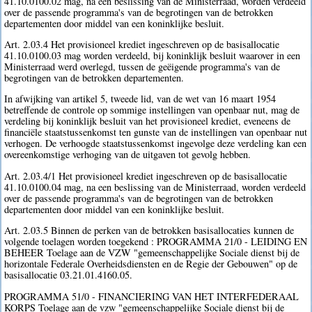
41.10.0100.02 mag, na een beslissing van de Ministerraad, worden verdeeld
over de passende programma's van de begrotingen van de betrokken
departementen door middel van een koninklijke besluit.
Art. 2.03.4 Het provisioneel krediet ingeschreven op de basisallocatie
41.10.0100.03 mag worden verdeeld, bij koninklijk besluit waarover in een
Ministerraad werd overlegd, tussen de geëigende programma's van de
begrotingen van de betrokken departementen.
In afwijking van artikel 5, tweede lid, van de wet van 16 maart 1954
betreffende de controle op sommige instellingen van openbaar nut, mag de
verdeling bij koninklijk besluit van het provisioneel krediet, eveneens de
financiële staatstussenkomst ten gunste van de instellingen van openbaar nut
verhogen. De verhoogde staatstussenkomst ingevolge deze verdeling kan een
overeenkomstige verhoging van de uitgaven tot gevolg hebben.
Art. 2.03.4/1 Het provisioneel krediet ingeschreven op de basisallocatie
41.10.0100.04 mag, na een beslissing van de Ministerraad, worden verdeeld
over de passende programma's van de begrotingen van de betrokken
departementen door middel van een koninklijke besluit.
Art. 2.03.5 Binnen de perken van de betrokken basisallocaties kunnen de
volgende toelagen worden toegekend : PROGRAMMA 21/0 - LEIDING EN
BEHEER Toelage aan de VZW "gemeenschappelijke Sociale dienst bij de
horizontale Federale Overheidsdiensten en de Regie der Gebouwen" op de
basisallocatie 03.21.01.4160.05.
PROGRAMMA 51/0 - FINANCIERING VAN HET INTERFEDERAAL
KORPS Toelage aan de vzw "gemeenschappelijke Sociale dienst bij de