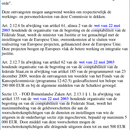
orde".
Deze ontvangsten mogen aangewend worden om respectievelijk de
werkings- en personeelskosten van deze Commissie te dekken.
wet van 22 mei
Art. 2.12.6 In afwijking van artikel 61, alinea 2 van de
2003
houdende de organisatie van de begroting en de comptabiliteit van de
Federale Staat, wordt de minister van Justitie er toe gemachtigd met de
instellingen van de Europese Unie, overeenkomsten af te sluiten voor
realisering van Europese projecten, gefinancierd door de Europese Unie.
Deze projecten beogen op Europees vlak de betere werking en integratie van
justitie.
wet van 22 mei 2003
Art. 2.12.7 In afwijking van artikel 62 van de
houdende organisatie van de begroting en van de comptabiliteit van de
federale Staat,en in afwijking van artikel 185 van de programmawet van 23
december 2009, worden de ontvangsten ten voordele van het Fonds van de
Kansspelcommissie (programma 12-62-5) gedesaffecteerd ten belope van
290 000 EUR en bij de algemene middelen van de Schatkist gevoegd.
Sectie 13. - FOD Binnenlandse Zaken Art. 2.13.1 § 1. In afwijking van
wet van 22 mei 2003
artikel 135 van de
houdende organisatie van de
begroting en van de comptabiliteit van de Federale Staat, wordt het
maximumbedrag van de geldvoorschotten die aan de
voorschotrekenplichtigen van de diensten en instellingen van wie de
uitgaven in de onderhavige sectie zijn ingeschreven, bepaald op maximum 5
000 EUR. Door middel van deze voorschotten mogen de
voorschotrekenplichtigen alle dringende uitgaven doen tot en met 500 EUR