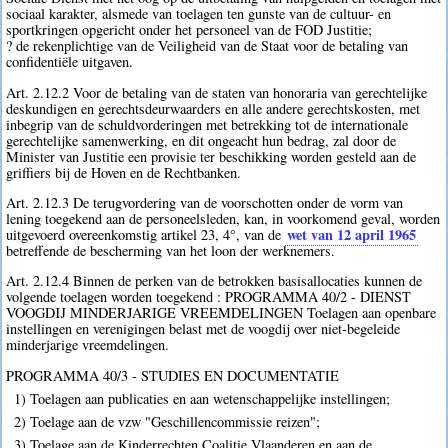
sociaal karakter, alsmede van toelagen ten gunste van de cultuur- en
sportkringen opgericht onder het personeel van de FOD Justitie;
? de rekenplichtige van de Veiligheid van de Staat voor de betaling van
confidentiële uitgaven.
Art. 2.12.2 Voor de betaling van de staten van honoraria van gerechtelijke
deskundigen en gerechtsdeurwaarders en alle andere gerechtskosten, met
inbegrip van de schuldvorderingen met betrekking tot de internationale
gerechtelijke samenwerking, en dit ongeacht hun bedrag, zal door de
Minister van Justitie een provisie ter beschikking worden gesteld aan de
griffiers bij de Hoven en de Rechtbanken.
Art. 2.12.3 De terugvordering van de voorschotten onder de vorm van
lening toegekend aan de personeelsleden, kan, in voorkomend geval, worden
wet van 12 april 1965
uitgevoerd overeenkomstig artikel 23, 4°, van de
betreffende de bescherming van het loon der werknemers.
Art. 2.12.4 Binnen de perken van de betrokken basisallocaties kunnen de
volgende toelagen worden toegekend : PROGRAMMA 40/2 - DIENST
VOOGDIJ MINDERJARIGE VREEMDELINGEN Toelagen aan openbare
instellingen en verenigingen belast met de voogdij over niet-begeleide
minderjarige vreemdelingen.
PROGRAMMA 40/3 - STUDIES EN DOCUMENTATIE
1) Toelagen aan publicaties en aan wetenschappelijke instellingen;
2) Toelage aan de vzw "Geschillencommissie reizen";
3) Toelage aan de Kinderrechten Coalitie Vlaanderen en aan de