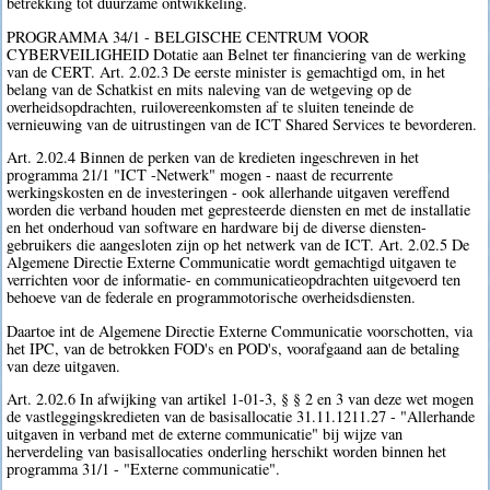
betrekking tot duurzame ontwikkeling.
PROGRAMMA 34/1 - BELGISCHE CENTRUM VOOR
CYBERVEILIGHEID Dotatie aan Belnet ter financiering van de werking
van de CERT. Art. 2.02.3 De eerste minister is gemachtigd om, in het
belang van de Schatkist en mits naleving van de wetgeving op de
overheidsopdrachten, ruilovereenkomsten af te sluiten teneinde de
vernieuwing van de uitrustingen van de ICT Shared Services te bevorderen.
Art. 2.02.4 Binnen de perken van de kredieten ingeschreven in het
programma 21/1 "ICT -Netwerk" mogen - naast de recurrente
werkingskosten en de investeringen - ook allerhande uitgaven vereffend
worden die verband houden met gepresteerde diensten en met de installatie
en het onderhoud van software en hardware bij de diverse diensten-
gebruikers die aangesloten zijn op het netwerk van de ICT. Art. 2.02.5 De
Algemene Directie Externe Communicatie wordt gemachtigd uitgaven te
verrichten voor de informatie- en communicatieopdrachten uitgevoerd ten
behoeve van de federale en programmotorische overheidsdiensten.
Daartoe int de Algemene Directie Externe Communicatie voorschotten, via
het IPC, van de betrokken FOD's en POD's, voorafgaand aan de betaling
van deze uitgaven.
Art. 2.02.6 In afwijking van artikel 1-01-3, § § 2 en 3 van deze wet mogen
de vastleggingskredieten van de basisallocatie 31.11.1211.27 - "Allerhande
uitgaven in verband met de externe communicatie" bij wijze van
herverdeling van basisallocaties onderling herschikt worden binnen het
programma 31/1 - "Externe communicatie".