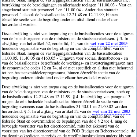
betrekking tot de bezoldigingen en allerhande toelagen "11.00.03 - Vast en
stagedoend statutair personeel " en "11.00.04 - Ander dan statutair
personeel " alsook de basisallocaties 12.21.48 en 12.11.99, binnen
éénzelfde sectie van de begroting onder en uitsluitend onder elkaar
herverdeeld worden.
Deze afwijking is niet van toepassing op de basisallocaties voor de uitgaven
van de beleidsorganen van de ministers en de staatssecretarissen. § 3. In
wet van 22 mei 2003
afwijking van het artikel 52, eerste lid, 1°, van de
houdende organisatie van de begroting en van de comptabiliteit van de
federale Staat, mogen de vastleggingskredieten van de basisallocaties
11.00.05, 11.40.05 en 4160.05 - Uitgaven voor sociaal dienstbetoon - en
van de basisallocaties betreffende de werkings- en investeringsuitgaven met
de economische codes 12 en 74, al of niet specifiek en al dan niet behorend
tot een bestaansmiddelenprogramma, binnen éénzelfde sectie van de
begroting onderen uitsluitend onder elkaar herverdeeld worden.
Deze afwijking is niet van toepassing op de basisallocaties voor de uitgaven
van de beleidsorganen van de ministers en de staatssecretarissen, noch op
de basisallocaties 12.21.48 en 12.11.99. § 4. In afwijking van paragraaf 3
mogen de erin bedoelde basisallocaties binnen éénzelfde sectie van de
begroting eveneens naar de basisallocaties 21.40.01 en 21.60.02 worden
wet van 22 mei 2003
herverdeeld. § 5. In afwijking van artikel 52 van de
houdende organisatie van de begroting en van de comptabiliteit van de
federale Staat en onverminderd de bepalingen van de § § 2 tot 4, mag de
bevoegde voorzitter van het directiecomité, mits het akkoord van de
voorzitter van het directiecomité van de FOD Budget en Beheerscontrole, de
vastleggingskredieten enerzijds en de vereffeningskredieten anderzijds van