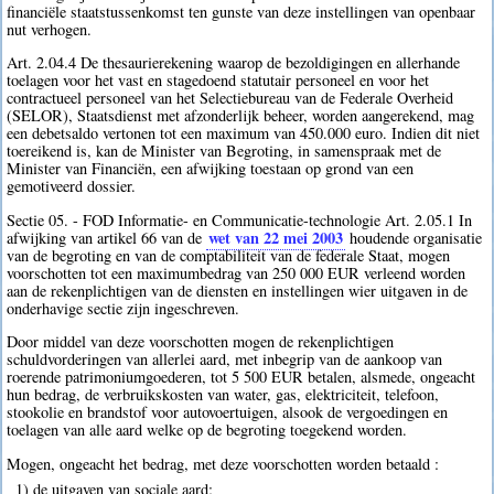
financiële staatstussenkomst ten gunste van deze instellingen van openbaar
nut verhogen.
Art. 2.04.4 De thesaurierekening waarop de bezoldigingen en allerhande
toelagen voor het vast en stagedoend statutair personeel en voor het
contractueel personeel van het Selectiebureau van de Federale Overheid
(SELOR), Staatsdienst met afzonderlijk beheer, worden aangerekend, mag
een debetsaldo vertonen tot een maximum van 450.000 euro. Indien dit niet
toereikend is, kan de Minister van Begroting, in samenspraak met de
Minister van Financiën, een afwijking toestaan op grond van een
gemotiveerd dossier.
Sectie 05. - FOD Informatie- en Communicatie-technologie Art. 2.05.1 In
wet van 22 mei 2003
afwijking van artikel 66 van de
houdende organisatie
van de begroting en van de comptabiliteit van de federale Staat, mogen
voorschotten tot een maximumbedrag van 250 000 EUR verleend worden
aan de rekenplichtigen van de diensten en instellingen wier uitgaven in de
onderhavige sectie zijn ingeschreven.
Door middel van deze voorschotten mogen de rekenplichtigen
schuldvorderingen van allerlei aard, met inbegrip van de aankoop van
roerende patrimoniumgoederen, tot 5 500 EUR betalen, alsmede, ongeacht
hun bedrag, de verbruikskosten van water, gas, elektriciteit, telefoon,
stookolie en brandstof voor autovoertuigen, alsook de vergoedingen en
toelagen van alle aard welke op de begroting toegekend worden.
Mogen, ongeacht het bedrag, met deze voorschotten worden betaald :
1) de uitgaven van sociale aard;