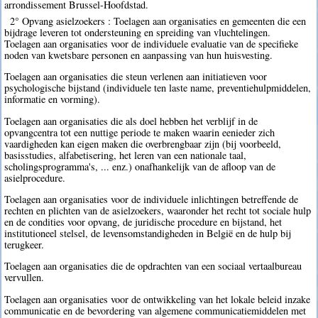
arrondissement Brussel-Hoofdstad.
2° Opvang asielzoekers : Toelagen aan organisaties en gemeenten die een
bijdrage leveren tot ondersteuning en spreiding van vluchtelingen.
Toelagen aan organisaties voor de individuele evaluatie van de specifieke
noden van kwetsbare personen en aanpassing van hun huisvesting.
Toelagen aan organisaties die steun verlenen aan initiatieven voor
psychologische bijstand (individuele ten laste name, preventiehulpmiddelen,
informatie en vorming).
Toelagen aan organisaties die als doel hebben het verblijf in de
opvangcentra tot een nuttige periode te maken waarin eenieder zich
vaardigheden kan eigen maken die overbrengbaar zijn (bij voorbeeld,
basisstudies, alfabetisering, het leren van een nationale taal,
scholingsprogramma's, ... enz.) onafhankelijk van de afloop van de
asielprocedure.
Toelagen aan organisaties voor de individuele inlichtingen betreffende de
rechten en plichten van de asielzoekers, waaronder het recht tot sociale hulp
en de condities voor opvang, de juridische procedure en bijstand, het
institutioneel stelsel, de levensomstandigheden in België en de hulp bij
terugkeer.
Toelagen aan organisaties die de opdrachten van een sociaal vertaalbureau
vervullen.
Toelagen aan organisaties voor de ontwikkeling van het lokale beleid inzake
communicatie en de bevordering van algemene communicatiemiddelen met