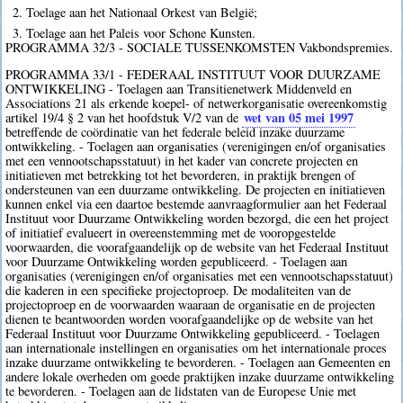
2. Toelage aan het Nationaal Orkest van België;
3. Toelage aan het Paleis voor Schone Kunsten.
PROGRAMMA 32/3 - SOCIALE TUSSENKOMSTEN Vakbondspremies.
PROGRAMMA 33/1 - FEDERAAL INSTITUUT VOOR DUURZAME
ONTWIKKELING - Toelagen aan Transitienetwerk Middenveld en
Associations 21 als erkende koepel- of netwerkorganisatie overeenkomstig
wet van 05 mei 1997
artikel 19/4 § 2 van het hoofdstuk V/2 van de
betreffende de coördinatie van het federale beleid inzake duurzame
ontwikkeling. - Toelagen aan organisaties (verenigingen en/of organisaties
met een vennootschapsstatuut) in het kader van concrete projecten en
initiatieven met betrekking tot het bevorderen, in praktijk brengen of
ondersteunen van een duurzame ontwikkeling. De projecten en initiatieven
kunnen enkel via een daartoe bestemde aanvraagformulier aan het Federaal
Instituut voor Duurzame Ontwikkeling worden bezorgd, die een het project
of initiatief evalueert in overeenstemming met de vooropgestelde
voorwaarden, die voorafgaandelijk op de website van het Federaal Instituut
voor Duurzame Ontwikkeling worden gepubliceerd. - Toelagen aan
organisaties (verenigingen en/of organisaties met een vennootschapsstatuut)
die kaderen in een specifieke projectoproep. De modaliteiten van de
projectoproep en de voorwaarden waaraan de organisatie en de projecten
dienen te beantwoorden worden voorafgaandelijke op de website van het
Federaal Instituut voor Duurzame Ontwikkeling gepubliceerd. - Toelagen
aan internationale instellingen en organisaties om het internationale proces
inzake duurzame ontwikkeling te bevorderen. - Toelagen aan Gemeenten en
andere lokale overheden om goede praktijken inzake duurzame ontwikkeling
te bevorderen. - Toelagen aan de lidstaten van de Europese Unie met