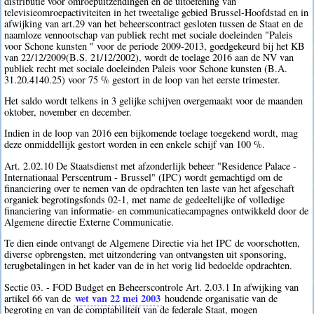
distributie voor omroepuitzendingen en de uitoefening van
televisieomroepactiviteiten in het tweetalige gebied Brussel-Hoofdstad en in
afwijking van art.29 van het beheerscontract gesloten tussen de Staat en de
naamloze vennootschap van publiek recht met sociale doeleinden "Paleis
voor Schone kunsten " voor de periode 2009-2013, goedgekeurd bij het KB
van 22/12/2009(B.S. 21/12/2002), wordt de toelage 2016 aan de NV van
publiek recht met sociale doeleinden Paleis voor Schone kunsten (B.A.
31.20.4140.25) voor 75 % gestort in de loop van het eerste trimester.
Het saldo wordt telkens in 3 gelijke schijven overgemaakt voor de maanden
oktober, november en december.
Indien in de loop van 2016 een bijkomende toelage toegekend wordt, mag
deze onmiddellijk gestort worden in een enkele schijf van 100 %.
Art. 2.02.10 De Staatsdienst met afzonderlijk beheer "Residence Palace -
Internationaal Perscentrum - Brussel" (IPC) wordt gemachtigd om de
financiering over te nemen van de opdrachten ten laste van het afgeschaft
organiek begrotingsfonds 02-1, met name de gedeeltelijke of volledige
financiering van informatie- en communicatiecampagnes ontwikkeld door de
Algemene directie Externe Communicatie.
Te dien einde ontvangt de Algemene Directie via het IPC de voorschotten,
diverse opbrengsten, met uitzondering van ontvangsten uit sponsoring,
terugbetalingen in het kader van de in het vorig lid bedoelde opdrachten.
Sectie 03. - FOD Budget en Beheerscontrole Art. 2.03.1 In afwijking van
wet van 22 mei 2003
artikel 66 van de
houdende organisatie van de
begroting en van de comptabiliteit van de federale Staat, mogen