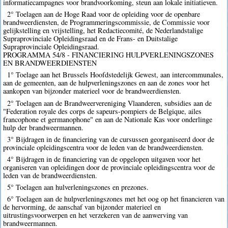
informatiecampagnes voor brandvoorkoming, steun aan lokale initiatieven.
2° Toelagen aan de Hoge Raad voor de opleiding voor de openbare
brandweerdiensten, de Programmeringscommissie, de Commissie voor
gelijkstelling en vrijstelling, het Redactiecomité, de Nederlandstalige
Supraprovinciale Opleidingsraad en de Frans- en Duitstalige
Supraprovinciale Opleidingsraad.
PROGRAMMA 54/8 - FINANCIERING HULPVERLENINGSZONES
EN BRANDWEERDIENSTEN
1° Toelage aan het Brussels Hoofdstedelijk Gewest, aan intercommunales,
aan de gemeenten, aan de hulpverleningszones en aan de zones voor het
aankopen van bijzonder materieel voor de brandweerdiensten.
2° Toelagen aan de Brandweervereniging Vlaanderen, subsidies aan de
"Federation royale des corps de sapeurs-pompiers de Belgique, ailes
francophone et germanophone" en aan de Nationale Kas voor onderlinge
hulp der brandweermannen.
3° Bijdragen in de financiering van de cursussen georganiseerd door de
provinciale opleidingscentra voor de leden van de brandweerdiensten.
4° Bijdragen in de financiering van de opgelopen uitgaven voor het
organiseren van opleidingen door de provinciale opleidingscentra voor de
leden van de brandweerdiensten.
5° Toelagen aan hulverleningszones en prezones.
6° Toelagen aan de hulpverleningszones met het oog op het financieren van
de hervorming, de aanschaf van bijzonder materieel en
uitrustingsvoorwerpen en het verzekeren van de aanwerving van
brandweermannen.