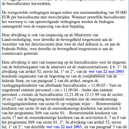
de basisallocaties herverdelen.
De voorgestelde verhogingen mogen echter een maximumbedrag van 50 000
EUR per basisallocatie niet overschrijden. Wanneer eenzelfde basisallocatie
het voorwerp is van opeenvolgende verhogingen worden de bedragen
samengeteld voor de toepassing van deze bepaling.
Deze afwijking is ook van toepassing op de Ministerie van
Landsverdediging, voor dewelke de bevoegdheid toegewezen aan de
voorzitter van het directiecomité deze voor de chef defensie is, en aan de
Federale Politie, voor dewelke de bevoegdheid toegewezen is aan de
commissaris-generaal.
Deze afwijking is niet van toepassing op de basisallocaties voor de uitgaven
van de beleidsorganen van de ministers en de staatssecretarissen. § 6. 1°. In
wet van 22 mei 2003
afwijking van artikel 52, eerste lid, 1° en 2°, van de
houdende organisatie van de begroting en van de comptabiliteit van de
federale Staat, en van paragraaf 2 van dit artikel, mogen de
vastleggingskredieten van allerhande basisallocaties « 11.00.03 - Vast en
stagedoend statutair personeel » en « 11.00.04 - Ander dan statutair
personeel » evenals de basisallocaties 12.21.48 en 12.11.99 van de secties
16 en 17 van de begroting herverdeeld worden met de overeenkomstige
vastleggingskredieten van sectie 01 op volgende wijze : - Bovenvermelde
kredieten van sectie 16 met de overeenkomstige kredieten van activiteit 3
van het programma 30/6 van sectie 01; - Bovenvermelde kredieten van
sectie 17 met de overeenkomstige kredieten van de activiteiten 6, 7 en 8 van
het programma 30/6 van sectie 01. 2°. In afwijking van artikel 52, eerste
wet van 22 mei 2003
lid, 1° en 2°, van dezelfde
, en van paragraaf 3 van dit