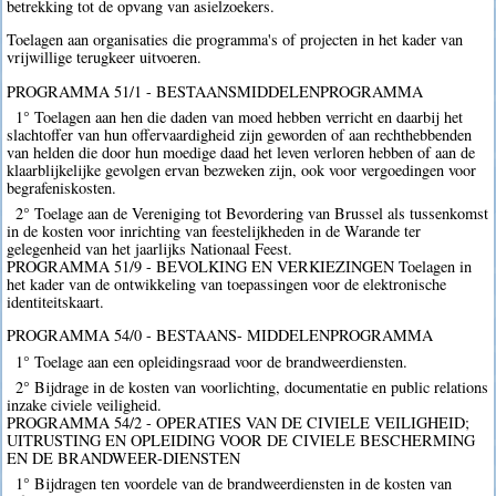
betrekking tot de opvang van asielzoekers.
Toelagen aan organisaties die programma's of projecten in het kader van
vrijwillige terugkeer uitvoeren.
PROGRAMMA 51/1 - BESTAANSMIDDELENPROGRAMMA
1° Toelagen aan hen die daden van moed hebben verricht en daarbij het
slachtoffer van hun offervaardigheid zijn geworden of aan rechthebbenden
van helden die door hun moedige daad het leven verloren hebben of aan de
klaarblijkelijke gevolgen ervan bezweken zijn, ook voor vergoedingen voor
begrafeniskosten.
2° Toelage aan de Vereniging tot Bevordering van Brussel als tussenkomst
in de kosten voor inrichting van feestelijkheden in de Warande ter
gelegenheid van het jaarlijks Nationaal Feest.
PROGRAMMA 51/9 - BEVOLKING EN VERKIEZINGEN Toelagen in
het kader van de ontwikkeling van toepassingen voor de elektronische
identiteitskaart.
PROGRAMMA 54/0 - BESTAANS- MIDDELENPROGRAMMA
1° Toelage aan een opleidingsraad voor de brandweerdiensten.
2° Bijdrage in de kosten van voorlichting, documentatie en public relations
inzake civiele veiligheid.
PROGRAMMA 54/2 - OPERATIES VAN DE CIVIELE VEILIGHEID;
UITRUSTING EN OPLEIDING VOOR DE CIVIELE BESCHERMING
EN DE BRANDWEER-DIENSTEN
1° Bijdragen ten voordele van de brandweerdiensten in de kosten van