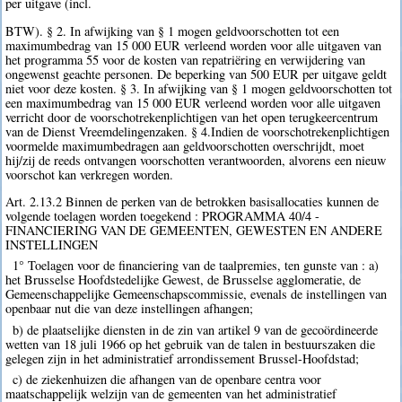
per uitgave (incl.
BTW). § 2. In afwijking van § 1 mogen geldvoorschotten tot een
maximumbedrag van 15 000 EUR verleend worden voor alle uitgaven van
het programma 55 voor de kosten van repatriëring en verwijdering van
ongewenst geachte personen. De beperking van 500 EUR per uitgave geldt
niet voor deze kosten. § 3. In afwijking van § 1 mogen geldvoorschotten tot
een maximumbedrag van 15 000 EUR verleend worden voor alle uitgaven
verricht door de voorschotrekenplichtigen van het open terugkeercentrum
van de Dienst Vreemdelingenzaken. § 4.Indien de voorschotrekenplichtigen
voormelde maximumbedragen aan geldvoorschotten overschrijdt, moet
hij/zij de reeds ontvangen voorschotten verantwoorden, alvorens een nieuw
voorschot kan verkregen worden.
Art. 2.13.2 Binnen de perken van de betrokken basisallocaties kunnen de
volgende toelagen worden toegekend : PROGRAMMA 40/4 -
FINANCIERING VAN DE GEMEENTEN, GEWESTEN EN ANDERE
INSTELLINGEN
1° Toelagen voor de financiering van de taalpremies, ten gunste van : a)
het Brusselse Hoofdstedelijke Gewest, de Brusselse agglomeratie, de
Gemeenschappelijke Gemeenschapscommissie, evenals de instellingen van
openbaar nut die van deze instellingen afhangen;
b) de plaatselijke diensten in de zin van artikel 9 van de gecoördineerde
wetten van 18 juli 1966 op het gebruik van de talen in bestuurszaken die
gelegen zijn in het administratief arrondissement Brussel-Hoofdstad;
c) de ziekenhuizen die afhangen van de openbare centra voor
maatschappelijk welzijn van de gemeenten van het administratief