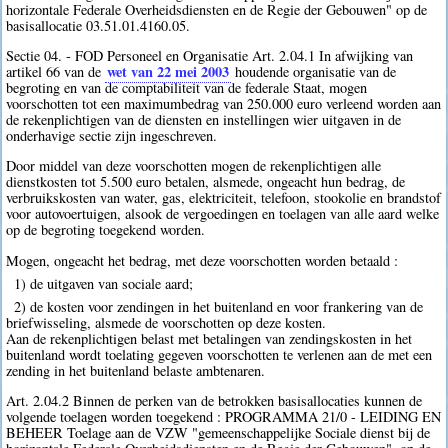
horizontale Federale Overheidsdiensten en de Regie der Gebouwen" op de
basisallocatie 03.51.01.4160.05.
Sectie 04. - FOD Personeel en Organisatie Art. 2.04.1 In afwijking van
wet van 22 mei 2003
artikel 66 van de
houdende organisatie van de
begroting en van de comptabiliteit van de federale Staat, mogen
voorschotten tot een maximumbedrag van 250.000 euro verleend worden aan
de rekenplichtigen van de diensten en instellingen wier uitgaven in de
onderhavige sectie zijn ingeschreven.
Door middel van deze voorschotten mogen de rekenplichtigen alle
dienstkosten tot 5.500 euro betalen, alsmede, ongeacht hun bedrag, de
verbruikskosten van water, gas, elektriciteit, telefoon, stookolie en brandstof
voor autovoertuigen, alsook de vergoedingen en toelagen van alle aard welke
op de begroting toegekend worden.
Mogen, ongeacht het bedrag, met deze voorschotten worden betaald :
1) de uitgaven van sociale aard;
2) de kosten voor zendingen in het buitenland en voor frankering van de
briefwisseling, alsmede de voorschotten op deze kosten.
Aan de rekenplichtigen belast met betalingen van zendingskosten in het
buitenland wordt toelating gegeven voorschotten te verlenen aan de met een
zending in het buitenland belaste ambtenaren.
Art. 2.04.2 Binnen de perken van de betrokken basisallocaties kunnen de
volgende toelagen worden toegekend : PROGRAMMA 21/0 - LEIDING EN
BEHEER Toelage aan de VZW "gemeenschappelijke Sociale dienst bij de