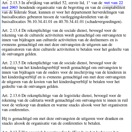
wet van 22
Art. 2.13.3 In afwijking van artikel 52, eerste lid, 1° van de
mei 2003
houdende organisatie van de begroting en van de comptabiliteit
van de federale Staat, kunnen er voor het departement herverdelingen van
basisallocaties gebeuren tussen de vastleggingskredieten van de
basisallocaties 56.10.34.41.01 en 40.70.34.41.01 (schadevergoedingen).
Art. 2.13.4 De rekenplichtige van de sociale dienst, bevoegd voor de
rekening van de culturele activiteiten wordt gemachtigd om ontvangsten te
innen van bijdragen aan culturele activiteiten van de deelnemers en is
eveneens gemachtigd om met deze ontvangsten de uitgaven aan de
organisatoren van deze culturele activiteiten te betalen voor het gedeelte van
de ontvangen gelden.
Art. 2.13.5 De rekenplichtige van de sociale dienst, bevoegd voor de
rekening van het kinderdagverblijf wordt gemachtigd om ontvangsten te
innen van bijdragen van de ouders voor de inschrijving van de kinderen in
het kinderdagverblijf en is eveneens gemachtigd om met deze ontvangsten
de uitgaven van de kosten van het kinderdagverblijf te betalen voor het
gedeelte van de ontvangen gelden.
Art. 2.13.6 De rekenplichtige van de logistieke dienst, bevoegd voor de
rekening van de cafetaria wordt gemachtigd om ontvangsten te innen in ruil
voor de verkoop van dranken en warme snacks alsook voor het organiseren
van conferenties.
Hij is gemachtigd om met deze ontvangsten de uitgaven voor dranken en
snacks alsook de organisatie van de conferenties te betalen.