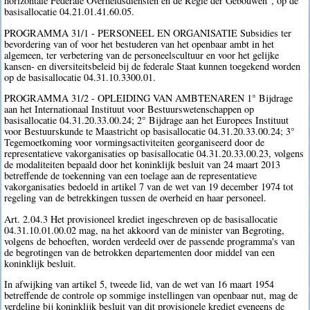
horizontale Federale Overheidsdiensten en de Regie der Gebouwen", op de
basisallocatie 04.21.01.41.60.05.
PROGRAMMA 31/1 - PERSONEEL EN ORGANISATIE Subsidies ter
bevordering van of voor het bestuderen van het openbaar ambt in het
algemeen, ter verbetering van de personeelscultuur en voor het gelijke
kansen- en diversiteitsbeleid bij de federale Staat kunnen toegekend worden
op de basisallocatie 04.31.10.3300.01.
PROGRAMMA 31/2 - OPLEIDING VAN AMBTENAREN 1° Bijdrage
aan het Internationaal Instituut voor Bestuurswetenschappen op
basisallocatie 04.31.20.33.00.24; 2° Bijdrage aan het Europees Instituut
voor Bestuurskunde te Maastricht op basisallocatie 04.31.20.33.00.24; 3°
Tegemoetkoming voor vormingsactiviteiten georganiseerd door de
representatieve vakorganisaties op basisallocatie 04.31.20.33.00.23, volgens
de modaliteiten bepaald door het koninklijk besluit van 24 maart 2013
betreffende de toekenning van een toelage aan de representatieve
vakorganisaties bedoeld in artikel 7 van de wet van 19 december 1974 tot
regeling van de betrekkingen tussen de overheid en haar personeel.
Art. 2.04.3 Het provisioneel krediet ingeschreven op de basisallocatie
04.31.10.01.00.02 mag, na het akkoord van de minister van Begroting,
volgens de behoeften, worden verdeeld over de passende programma's van
de begrotingen van de betrokken departementen door middel van een
koninklijk besluit.
In afwijking van artikel 5, tweede lid, van de wet van 16 maart 1954
betreffende de controle op sommige instellingen van openbaar nut, mag de
verdeling bij koninklijk besluit van dit provisionele krediet eveneens de