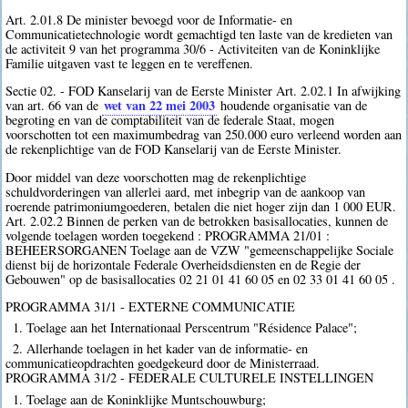
Art. 2.01.8 De minister bevoegd voor de Informatie- en
Communicatietechnologie wordt gemachtigd ten laste van de kredieten van
de activiteit 9 van het programma 30/6 - Activiteiten van de Koninklijke
Familie uitgaven vast te leggen en te vereffenen.
Sectie 02. - FOD Kanselarij van de Eerste Minister Art. 2.02.1 In afwijking
wet van 22 mei 2003
van art. 66 van de
houdende organisatie van de
begroting en van de comptabiliteit van de federale Staat, mogen
voorschotten tot een maximumbedrag van 250.000 euro verleend worden aan
de rekenplichtige van de FOD Kanselarij van de Eerste Minister.
Door middel van deze voorschotten mag de rekenplichtige
schuldvorderingen van allerlei aard, met inbegrip van de aankoop van
roerende patrimoniumgoederen, betalen die niet hoger zijn dan 1 000 EUR.
Art. 2.02.2 Binnen de perken van de betrokken basisallocaties, kunnen de
volgende toelagen worden toegekend : PROGRAMMA 21/01 :
BEHEERSORGANEN Toelage aan de VZW "gemeenschappelijke Sociale
dienst bij de horizontale Federale Overheidsdiensten en de Regie der
Gebouwen" op de basisallocaties 02 21 01 41 60 05 en 02 33 01 41 60 05 .
PROGRAMMA 31/1 - EXTERNE COMMUNICATIE
1. Toelage aan het Internationaal Perscentrum "Résidence Palace";
2. Allerhande toelagen in het kader van de informatie- en
communicatieopdrachten goedgekeurd door de Ministerraad.
PROGRAMMA 31/2 - FEDERALE CULTURELE INSTELLINGEN
1. Toelage aan de Koninklijke Muntschouwburg;