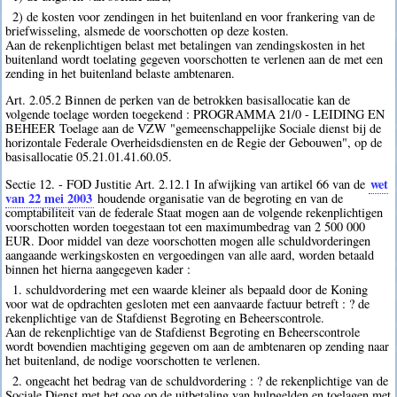
2) de kosten voor zendingen in het buitenland en voor frankering van de
briefwisseling, alsmede de voorschotten op deze kosten.
Aan de rekenplichtigen belast met betalingen van zendingskosten in het
buitenland wordt toelating gegeven voorschotten te verlenen aan de met een
zending in het buitenland belaste ambtenaren.
Art. 2.05.2 Binnen de perken van de betrokken basisallocatie kan de
volgende toelage worden toegekend : PROGRAMMA 21/0 - LEIDING EN
BEHEER Toelage aan de VZW "gemeenschappelijke Sociale dienst bij de
horizontale Federale Overheidsdiensten en de Regie der Gebouwen", op de
basisallocatie 05.21.01.41.60.05.
wet
Sectie 12. - FOD Justitie Art. 2.12.1 In afwijking van artikel 66 van de
van 22 mei 2003
houdende organisatie van de begroting en van de
comptabiliteit van de federale Staat mogen aan de volgende rekenplichtigen
voorschotten worden toegestaan tot een maximumbedrag van 2 500 000
EUR. Door middel van deze voorschotten mogen alle schuldvorderingen
aangaande werkingskosten en vergoedingen van alle aard, worden betaald
binnen het hierna aangegeven kader :
1. schuldvordering met een waarde kleiner als bepaald door de Koning
voor wat de opdrachten gesloten met een aanvaarde factuur betreft : ? de
rekenplichtige van de Stafdienst Begroting en Beheerscontrole.
Aan de rekenplichtige van de Stafdienst Begroting en Beheerscontrole
wordt bovendien machtiging gegeven om aan de ambtenaren op zending naar
het buitenland, de nodige voorschotten te verlenen.
2. ongeacht het bedrag van de schuldvordering : ? de rekenplichtige van de
Sociale Dienst met het oog op de uitbetaling van hulpgelden en toelagen met