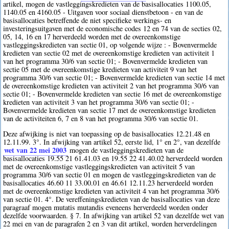
artikel, mogen de vastleggingskredieten van de basisallocaties 1100.05,
1140.05 en 4160.05 - Uitgaven voor sociaal dienstbetoon - en van de
basisallocaties betreffende de niet specifieke werkings- en
investeringsuitgaven met de economische codes 12 en 74 van de secties 02,
05, 14, 16 en 17 herverdeeld worden met de overeenkomstige
vastleggingskredieten van sectie 01, op volgende wijze : - Bovenvermelde
kredieten van sectie 02 met de overeenkomstige kredieten van activiteit 1
van het programma 30/6 van sectie 01; - Bovenvermelde kredieten van
sectie 05 met de overeenkomstige kredieten van activiteit 9 van het
programma 30/6 van sectie 01; - Bovenvermelde kredieten van sectie 14 met
de overeenkomstige kredieten van activiteit 2 van het programma 30/6 van
sectie 01; - Bovenvermelde kredieten van sectie 16 met de overeenkomstige
kredieten van activiteit 3 van het programma 30/6 van sectie 01; -
Bovenvermelde kredieten van sectie 17 met de overeenkomstige kredieten
van de activiteiten 6, 7 en 8 van het programma 30/6 van sectie 01.
Deze afwijking is niet van toepassing op de basisallocaties 12.21.48 en
12.11.99. 3°. In afwijking van artikel 52, eerste lid, 1° en 2°, van dezelfde
wet van 22 mei 2003
mogen de vastleggingskredieten van de
basisallocaties 19.55 21 61.41.03 en 19.55 22 41.40.02 herverdeeld worden
met de overeenkomstige vastleggingskredieten van activiteit 5 van
programma 30/6 van sectie 01 en mogen de vastleggingskredieten van de
basisallocaties 46.60 11 33.00.01 en 46.61 12.11.23 herverdeeld worden
met de overeenkomstige kredieten van activiteit 4 van het programma 30/6
van sectie 01. 4°. De vereffeningskredieten van de basisallocaties van deze
paragraaf mogen mutatis mutandis eveneens herverdeeld worden onder
dezelfde voorwaarden. § 7. In afwijking van artikel 52 van dezelfde wet van
22 mei en van de paragrafen 2 en 3 van dit artikel, worden herverdelingen