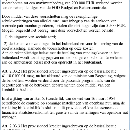
voorschotten tot een maximumbedrag van 200 000 EUR verleend worden
aan de rekenplichtigen van de FOD Budget en Beheerscontrole.
Door middel van deze voorschotten mag de rekenplichtige
schuldvorderingen van allerlei aard, met inbegrip van de aankoop van
roerende patrimoniumgoederen, betalen die niet hoger zijn dan 5 500 EUR.
Mogen, ongeacht het bedrag, met deze voorschotten worden betaald :
1) de uitgaven van sociale aard;
2) de kosten voor zendingen in het buitenland en voor frankering van de
briefwisseling, alsmede de voorschotten op deze kosten.
Aan de rekenplichtige belast met de betaling van zendingskosten in het
buitenland wordt toelating gegeven om de nodige voorschotten te verlenen
aan de ambtenaren belast met een opdracht in het buitenland.
Art. 2.03.2 Het provisioneel krediet ingeschreven op de basisallocatie
41.10.0100.01 mag, na het akkoord van de minister van Begroting, volgens
de behoeften, worden verdeeld over de passende programma's van de
begrotingen van de betrokken departementen door middel van een
koninklijk besluit.
In afwijking van artikel 5, tweede lid, van de wet van 16 maart 1954
betreffende de controle op sommige instellingen van openbaar nut, mag de
verdeling bij koninklijk besluit van dit provisioneel krediet eveneens de
financiële staatstussenkomst ten gunste van de instellingen van openbaar nut
verhogen.
Art. 2.03.3 Het provisioneel krediet ingeschreven op de basisallocatie