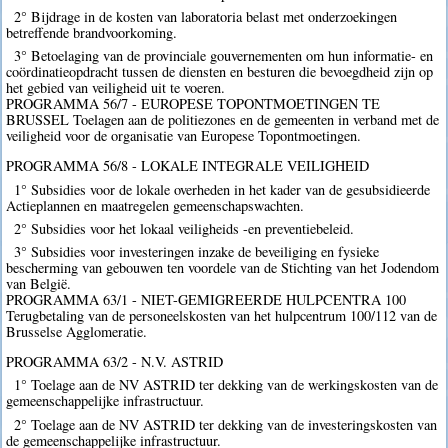
2° Bijdrage in de kosten van laboratoria belast met onderzoekingen
betreffende brandvoorkoming.
3° Betoelaging van de provinciale gouvernementen om hun informatie- en
coördinatieopdracht tussen de diensten en besturen die bevoegdheid zijn op
het gebied van veiligheid uit te voeren.
PROGRAMMA 56/7 - EUROPESE TOPONTMOETINGEN TE
BRUSSEL Toelagen aan de politiezones en de gemeenten in verband met de
veiligheid voor de organisatie van Europese Topontmoetingen.
PROGRAMMA 56/8 - LOKALE INTEGRALE VEILIGHEID
1° Subsidies voor de lokale overheden in het kader van de gesubsidieerde
Actieplannen en maatregelen gemeenschapswachten.
2° Subsidies voor het lokaal veiligheids -en preventiebeleid.
3° Subsidies voor investeringen inzake de beveiliging en fysieke
bescherming van gebouwen ten voordele van de Stichting van het Jodendom
van België.
PROGRAMMA 63/1 - NIET-GEMIGREERDE HULPCENTRA 100
Terugbetaling van de personeelskosten van het hulpcentrum 100/112 van de
Brusselse Agglomeratie.
PROGRAMMA 63/2 - N.V. ASTRID
1° Toelage aan de NV ASTRID ter dekking van de werkingskosten van de
gemeenschappelijke infrastructuur.
2° Toelage aan de NV ASTRID ter dekking van de investeringskosten van
de gemeenschappelijke infrastructuur.