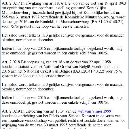
Art. 2.02.7 In afwijking van art.18, § 1, 2° op van de wet van 19 april 1963
tot oprichting van een openbare instelling genaamd Koninklijke
Muntschouwburg, inzonderheid gewijzigd bij het Koninklijke besluit nr.
545 van 31 maart 1987 betreffende de Koninklijke Muntschouwburg, wordt
de toelage 2016 aan de Koninklijke Muntschouwburg (BA 31.20.4140.21)
voor 75 % gestort in de loop van het eerste trimester.
Het saldo wordt telkens in 3 gelijke schijven overgemaakt voor de maanden
oktober, november en december.
Indien in de loop van 2016 een bijkomende toelage toegekend wordt, mag
deze onmiddellijk gestort worden in een enkele schijf van 100 %.
Art. 2.02.8 Bij toepassing van art.18 van de wet van 22 april 1958
houdende statuut van het Nationaal Orkest van België, wordt de dotatie
2016 aan het Nationaal Orkest van België (BA31.20.41.40.22) voor 75 %
gestort in de loop van het eerste trimester.
Het saldo wordt telkens in 3 gelijke schijven overgemaakt voor de maanden
oktober, november en december.
Indien in de loop van 2016 een bijkomende toelage toegekend wordt, mag
deze onmiddellijk gestort worden in een enkele schijf van 100 %.
wet van 7 mei 1999
Art. 2.02.9 In uitvoering van art.13,3° van de
houdende oprichting van het Paleis voor Schone Kunsten in de vorm van
een naamloze vennootschap van publiek recht met sociale doeleinden en tot
wijziging van de wet van 30 maart 1995 betreffende de netten voor