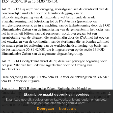
13.54.80.3540.19 en 13.54.80.4354.04.
Art. 2.13.13 Bij wijze van overgang, voorafgaand aan de overdracht van de
noodzakelijke middelen voor de tenuitvoerlegging van de
uitzonderingsbepaling van de bijzondere wet betreffende de zesde
Staatshervorming met betrekking tot de PVP-Activa (preventie- en
veiligheidspersoneel), en in afwachting van de tenlasteneming door de FOD
Binnenlandse Zaken van de financiering van de gemeenten in het kader van
het in activiteit blijven van dat personeel, wordt overgegaan tot een
terugbetaling van de uitgaven die verricht zijn door de RVA met het oog op
het verzekeren van de continuïteit van de stortingen die verbonden zijn met
de maatregelen tot activering van de werkloosheidsuitkering, op basis van
de basisallocatie 56 81 424001 die is ingeschreven op de sectie 13 FOD
Binnenlandse Zaken van de algemene uitgavenbegroting.
Art. 2.13.14 Goedgekeurd wordt de bij deze wet gevoegde begroting voor
het jaar 2016 van het Federaal Agentschap voor de Opvang van
Asielzoekers.
Deze begroting beloopt 307 967 994 EUR voor de ontvangsten en 307 967
994 EUR voor de uitgaven.
Sectie 14. - FOD Buitenlandse Zaken, Buitenlandse Handel en
Ontwikkelingssamenwerking Art. 2.14.1 De uitvoeringsmodaliteiten van de
x
Etaamb.be maakt gebruik van cookies
voor orde verrichte ontvangsten en uitgaven, in het kader van de akkoorden
Etaamb.be gebruikt cookies om uw taalvoorkeur te onthouden en om beter
met betrekking tot de gedelegeerde samenwerking, zullen ingeschreven
te begrijpen hoe etaamb.be gebruikt wordt.
worden in de akkoorden met de verschillende partners.
Doorgaan
Meer details
De verrichtingen worden onderworpen aan het voorafgaand advies van de