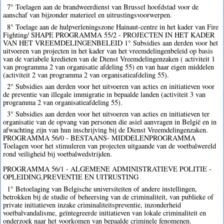
7° Toelagen aan de brandweerdienst van Brussel hoofdstad voor de
aanschaf van bijzonder materieel en uitrustingsvoorwerpen.
8° Toelage aan de hulpverleningszone Hainaut-centre in het kader van Fire
Fighting/ SHAPE PROGRAMMA 55/2 - PROJECTEN IN HET KADER
VAN HET VREEMDELINGENBELEID 1° Subsidies aan derden voor het
uitvoeren van projecten in het kader van het vreemdelingenbeleid op basis
van de variabele kredieten van de Dienst Vreemdelingenzaken ( activiteit 1
van programma 2 van organisatie afdeling 55) en van haar eigen middelen
(activiteit 2 van programma 2 van organisatieafdeling 55).
2° Subsidies aan derden voor het uitvoeren van acties en initiatieven voor
de preventie van illegale immigratie in bepaalde landen (activiteit 3 van
programma 2 van organisatieafdeling 55).
3° Subsidies aan derden voor het uitvoeren van acties en initiatieven ter
organisatie van de opvang van personen die asiel aanvragen in België en in
afwachting zijn van hun inschrijving bij de Dienst Vreemdelingenzaken.
PROGRAMMA 56/0 - BESTAANS- MIDDELENPROGRAMMA
Toelagen voor het stimuleren van projecten uitgaande van de voetbalwereld
rond veiligheid bij voetbalwedstrijden.
PROGRAMMA 56/1 - ALGEMENE ADMINISTRATIEVE POLITIE -
OPLEIDING,PREVENTIE EN UITRUSTING
1° Betoelaging van Belgische universiteiten of andere instellingen,
betrokken bij de studie of beheersing van de criminaliteit, van publieke of
private initiatieven inzake criminaliteitspreventie, inzonderheid
voetbalvandalisme, geïntegreerde initiatieven van lokale criminaliteit en
onderzoek naar het voorkomen van bepaalde criminele fenomenen.