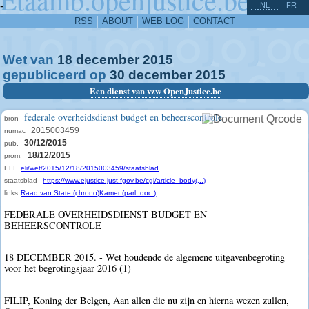
^
-
NL
FR
RSS
ABOUT
WEB LOG
CONTACT
Wet van
18
december
2015
gepubliceerd op
30
december
2015
Een dienst van vzw OpenJustice.be
federale overheidsdienst budget en beheerscontrole
bron
2015003459
numac
30/12/2015
pub.
18/12/2015
prom.
ELI
eli/wet/2015/12/18/2015003459/staatsblad
staatsblad
https://www.ejustice.just.fgov.be/cgi/article_body(...)
links
Raad van State (chrono)
Kamer (parl. doc.)
FEDERALE OVERHEIDSDIENST BUDGET EN
BEHEERSCONTROLE
18 DECEMBER 2015. - Wet houdende de algemene uitgavenbegroting
voor het begrotingsjaar 2016 (1)
FILIP, Koning der Belgen, Aan allen die nu zijn en hierna wezen zullen,