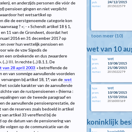
24/12/2015
elen), en anderzijds personen die vóór de
pub.
2015022579
numac
d) pensioen gingen en niet verplicht
waardoor het wetsartikel op
gen die de eerstgenoemde categorie kon
nvraag ? »; - « Schendt artikel 18 § 1,
0 en 11 van de Grondwet, doordat het
toon meer (10)
januari 2016 en 31 december 2017 op
hten over hun wettelijk pensioen en
wet van 10 a
voor wie de vzw Sigedis de
sonen een onbekende en dus zwaardere
wet
type
.) III. In rechte (...) B.1.1. De
10/08/2015
prom.
 van 28 april 2003
« betreffende de
21/08/2015
pub.
2015022279
numac
en en van sommige aanvullende voordelen
s vervangen bij artikel 18, 1°, van de
wet
het sociale karakter van de aanvullende
wet
type
zichte van de rustpensioenen » (hierna :
10/08/2015
prom.
15/03/2016
 bepalingen van de tweede paragraaf en
pub.
2016000169
numac
den de aanvullende pensioenprestatie, de
 van de reserves zoals bedoeld in artikel
g van artikel 33 vereffend bij de
koninklijk be
d op de datum van de pensionering van
 die volgen op de communicatie van de
koninklijk