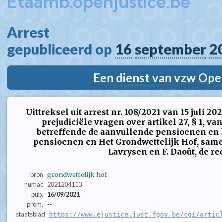
Etaamb.openjustice.be
Arrest  
gepubliceerd op 
16
september
2
Een dienst van vzw Ope
Uittreksel uit arrest nr. 108/2021 van 15 juli 
prejudiciële vragen over artikel 27, § 1, va
betreffende de aanvullende pensioenen en h
pensioenen en Het Grondwettelijk Hof, sameng
Lavrysen en F. Daoût, de recht
bron
grondwettelijk hof
numac
2021204113
pub.
16/09/2021
prom.
--
staatsblad
https://www.ejustice.just.fgov.be/cgi/artic