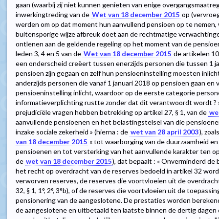
gaan (waarbij zij niet kunnen genieten van enige overgangsmaatreg
inwerkingtreding van de
Wet van 18 december 2015
op (vervroeg
werden om op dat moment hun aanvullend pensioen op te nemen, 
buitensporige wijze afbreuk doet aan de rechtmatige verwachtin
ontlenen aan de geldende regeling op het moment van de pensioenaa
leden 3, 4 en 5 van de
Wet van 18 december 2015
de artikelen 1
een onderscheid creëert tussen enerzijds personen die tussen 1 
pensioen zijn gegaan en zelf hun pensioeninstelling moesten inlic
anderzijds personen die vanaf 1 januari 2018 op pensioen gaan en 
pensioeninstelling inlicht, waardoor op de eerste categorie per
informatieverplichting rustte zonder dat dit verantwoordt wordt ? ». (..
prejudiciële vragen hebben betrekking op artikel 27, § 1, van de
wet
aanvullende pensioenen en het belastingstelsel van die pensioen
inzake sociale zekerheid » (hierna : de
wet van 28 april 2003
), zoal
van 18 december 2015
« tot waarborging van de duurzaamheid en 
pensioenen en tot versterking van het aanvullende karakter ten op
de
wet van 18 december 2015
), dat bepaalt : « Onverminderd de
het recht op overdracht van de reserves bedoeld in artikel 32 wor
verworven reserves, de reserves die voortvloeien uit de overdracht
32, § 1, 1°, 2°, 3°b), of de reserves die voortvloeien uit de toepassin
pensionering van de aangeslotene. De prestaties worden bereken
de aangeslotene en uitbetaald ten laatste binnen de dertig dagen