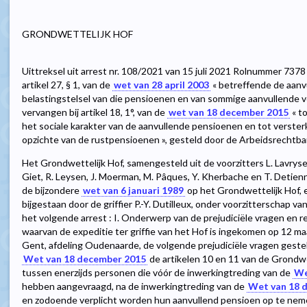
GRONDWETTELIJK HOF
Uittreksel uit arrest nr. 108/2021 van 15 juli 2021 Rolnummer 7378 
artikel 27, § 1, van de
wet van 28 april 2003
« betreffende de aanv
belastingstelsel van die pensioenen en van sommige aanvullende voo
vervangen bij artikel 18, 1°, van de
wet van 18 december 2015
« t
het sociale karakter van de aanvullende pensioenen en tot verster
opzichte van de rustpensioenen », gesteld door de Arbeidsrechtba
Het Grondwettelijk Hof, samengesteld uit de voorzitters L. Lavrysen
Giet, R. Leysen, J. Moerman, M. Pâques, Y. Kherbache en T. Detienn
de bijzondere
wet van 6 januari 1989
op het Grondwettelijk Hof, 
bijgestaan door de griffier P.-Y. Dutilleux, onder voorzitterschap va
het volgende arrest : I. Onderwerp van de prejudiciële vragen en r
waarvan de expeditie ter griffie van het Hof is ingekomen op 12 m
Gent, afdeling Oudenaarde, de volgende prejudiciële vragen gesteld 
Wet van 18 december 2015
de artikelen 10 en 11 van de Grondw
tussen enerzijds personen die vóór de inwerkingtreding van de
We
hebben aangevraagd, na de inwerkingtreding van de
Wet van 18 
en zodoende verplicht worden hun aanvullend pensioen op te neme