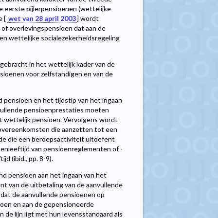
e eerste pijlerpensioenen (wettelijke
e [
wet van 28 april 2003
] wordt
t- of overlevingspensioen dat aan de
n wettelijke socialezekerheidsregeling
ebracht in het wettelijk kader van de
sioenen voor zelfstandigen en van de
d pensioen en het tijdstip van het ingaan
nvullende pensioenprestaties moeten
t wettelijk pensioen. Vervolgens wordt
overeenkomsten die aanzetten tot een
de die een beroepsactiviteit uitoefent
oenleeftijd van pensioenreglementen of -
d (ibid., pp. 8-9).
end pensioen aan het ingaan van het
nt van de uitbetaling van de aanvullende
n dat de aanvullende pensioenen op
nsioen en aan de gepensioneerde
de lijn ligt met hun levensstandaard als