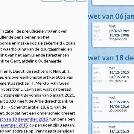
wet van 06 ja
wet
type
06/01/1989
In zake : de prejudiciële vragen over
prom.
18/02/2008
pub.
ullende pensioenen en het
2008000108
numac
rdelen inzake sociale zekerheid », zoals
ot waarborging van de duurzaamheid en
king van het aanvullende karakter ten
wet van 18 d
nk te Gent, afdeling Oudenaarde.
wet
type
 en F. Daoût, de rechters P. Nihoul, T.
18/12/2015
prom.
24/12/2015
e, en, overeenkomstig artikel 60bis van
pub.
2015022578
numac
emeritus rechter T. Merckx-Van Goey,
n voorzitter L. Lavrysen, wijst na beraad
echtspleging Bij vonnis van 5 maart 2020,
wet
type
aart 2020, heeft de Arbeidsrechtbank te
18/12/2015
prom.
14/06/2016
: - « Schendt artikel 18, § 1, van de
pub.
2016000360
numac
et, doordat het een onderscheid creëert
t van 18 december 2015
hun pensioen
december 2015
op pensioen zijn gegaan,
wet
type
n van zodra ze op (vervroegd) pensioen
18/12/2015
prom.