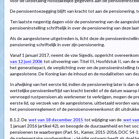
voor de uitbetaling noodzakelijke gegevens aan de pensioeninstell
De pensioentoezegging blijft van kracht tot aan de pensionering, 
Ten laatste negentig dagen vóór de pensionering van de aangeslote
pensioeninstelling schriftelijk in over de pensionering van deze laat
Als de aangeslotene uitgetreden is, licht deze de pensioeninstellin
pensionering schriftelijk in over zijn pensionering.
Vanaf 1 januari 2017, neemt de vzw Sigedis, opgericht overeenkoms
van 12 juni 2006
tot uitvoering van Titel III, Hoofdstuk II, van 
het generatiepact, de verplichting over om de pensioeninstelling 
aangeslotene. De Koning kan de inhoud en de modaliteiten van de
In afwijking van het eerste lid, indien de pensionering later is d
wettelijke pensioenleeftijd van kracht bereikt of de datum waarop 
vervroegd rustpensioen als werknemer te verkrijgen, mogen de pre
eerste lid, op verzoek van de aangeslotene, uitbetaald worden va
het pensioenreglement of de pensioenovereenkomst dit uitdrukkelij
B.1.2. De
wet van 18 december 2015
tot wijziging van de
wet van
1 januari 2016 (artikel 42), en beoogde de duurzaamheid en het soc
pensioenen te waarborgen (Parl. St., Kamer, 2015-2016, DOC 54-1
de parlementaire voorbereiding : « Huidig ontwerp heeft als doel 