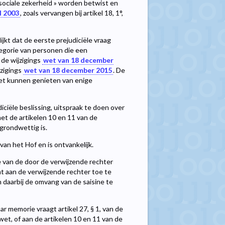
sociale zekerheid » worden betwist en
l 2003
, zoals vervangen bij artikel 18, 1°,
ijkt dat de eerste prejudiciële vraag
egorie van personen die een
de wijzigings
wet van 18 december
jzigings
wet van 18 december 2015
. De
 niet kunnen genieten van enige
iciële beslissing, uitspraak te doen over
met de artikelen 10 en 11 van de
grondwettig is.
an het Hof en is ontvankelijk.
e van de door de verwijzende rechter
omt aan de verwijzende rechter toe te
n daarbij de omvang van de saisine te
ar memorie vraagt artikel 27, § 1, van de
et, of aan de artikelen 10 en 11 van de