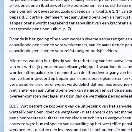
pijlerpensioenen (buitenwettelijke pensioenen) ten opzichte van d
pensioenen) te bevestigen, zoals dit reeds in artikel 3, § 1, 1°, van d
bepaald. Dit artikel definieert het aanvullend pensioen als het rus
aangeslotene wordt toegekend ter aanvulling van een krachtens ee
vastgesteld pensioen » (ibid., p. 7).
Door de in het geding zijnde wet worden diverse aanpassingen aang
aanvullende pensioenen voor werknemers, van de aanvullende pen
aanvullende pensioenen voor zelfstandigen-bedrijfsleiders.
Allereerst worden het tijdstip van de uitbetaling van het aanvullen
van het wettelijk pensioen aan elkaar gekoppeld, waardoor de aa
worden uitbetaald op het moment van de effectieve ingang van he
een verbod ingevoerd op bepalingen in pensioenreglementen en -
vervroegd vertrek, en er wordt verduidelijkt dat een gepensioneer
niet langer een aanvullend pensioen kan genieten en dat de pensi
overeenkomsten niet lager mag zijn dan de wettelijke pensioenleeftij
B.1.3. Wat betreft de koppeling van de uitbetaling van het aanvull
wettelijk pensioen, doet de wetgever « niets anders dan het mome
pensioenprestaties uitstellen teneinde er zich van te vergewisse
correcte wijze hun rol spelen van aanvulling op het wettelijke pe
werknemers toelaten een levensstandaard te behouden die meer in 