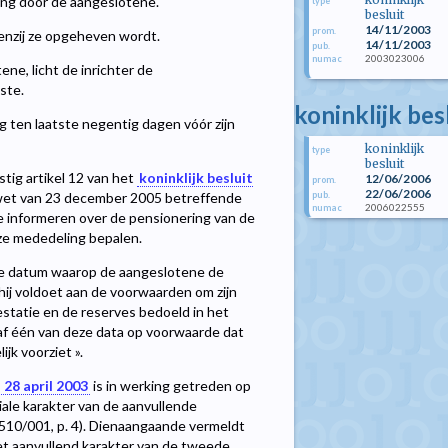
ing door de aangeslotene.
type
besluit
14/11/2003
prom.
tenzij ze opgeheven wordt.
14/11/2003
pub.
2003023006
numac
ne, licht de inrichter de
ste.
koninklijk bes
g ten laatste negentig dagen vóór zijn
koninklijk
type
besluit
tig artikel 12 van het
koninklijk besluit
12/06/2006
prom.
22/06/2006
pub.
de wet van 23 december 2005 betreffende
2006022555
numac
te informeren over de pensionering van de
ze mededeling bepalen.
an de datum waarop de aangeslotene de
hij voldoet aan de voorwaarden om zijn
statie en de reserves bedoeld in het
naf één van deze data op voorwaarde dat
k voorziet ».
 28 april 2003
is in werking getreden op
iale karakter van de aanvullende
510/001, p. 4). Dienaangaande vermeldt
het aanvullend karakter van de tweede