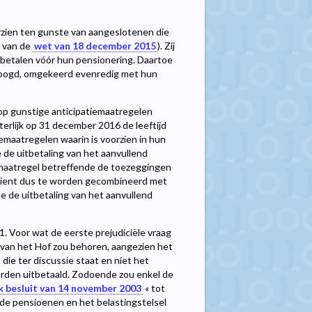
zien ten gunste van aangeslotenen die
2 van de
wet van 18 december 2015
). Zij
tbetalen vóór hun pensionering. Daartoe
verhoogd, omgekeerd evenredig met hun
op gunstige anticipatiemaatregelen
iterlijk op 31 december 2016 de leeftijd
emaatregelen waarin is voorzien in hun
e de uitbetaling van het aanvullend
smaatregel betreffende de toezeggingen
°, dient dus te worden gecombineerd met
e de uitbetaling van het aanvullend
1. Voor wat de eerste prejudiciële vraag
d van het Hof zou behoren, aangezien het
die ter discussie staat en niet het
rden uitbetaald. Zodoende zou enkel de
jk besluit van 14 november 2003
« tot
de pensioenen en het belastingstelsel