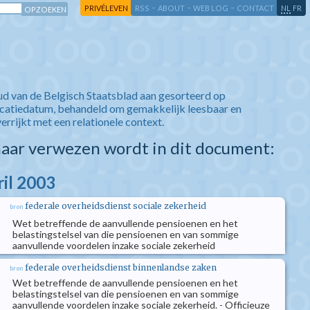
-
-
-
-
PRIVÉLEVEN
RSS
ABOUT
WEB LOG
CONTACT
NL
FR
ud van de Belgisch Staatsblad aan gesorteerd op
icatiedatum, behandeld om gemakkelijk leesbaar en
verrijkt met een relationele context.
aar verwezen wordt in dit document:
ril 2003
federale overheidsdienst sociale zekerheid
bron
Wet betreffende de aanvullende pensioenen en het
belastingstelsel van die pensioenen en van sommige
aanvullende voordelen inzake sociale zekerheid
federale overheidsdienst binnenlandse zaken
bron
Wet betreffende de aanvullende pensioenen en het
belastingstelsel van die pensioenen en van sommige
aanvullende voordelen inzake sociale zekerheid. - Officieuze