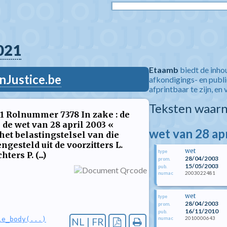
021
Etaamb
biedt de inho
nJustice.be
afkondigings- en publ
afprintbaar te zijn, en 
Teksten waarn
2021 Rolnummer 7378 In zake : de
n de wet van 28 april 2003 «
wet van 28 ap
et belastingstelsel van die
esteld uit de voorzitters L.
wet
type
ers P. (...)
28/04/2003
prom.
15/05/2003
pub.
2003022481
numac
wet
type
28/04/2003
prom.
16/11/2010
pub.
2010000643
numac
le_body(...)
NL | FR