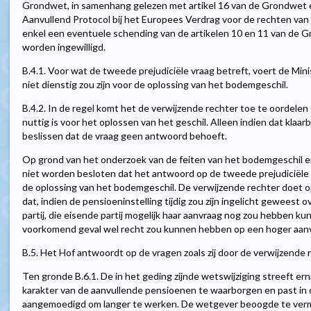
Grondwet, in samenhang gelezen met artikel 16 van de Grondwet e
Aanvullend Protocol bij het Europees Verdrag voor de rechten van d
enkel een eventuele schending van de artikelen 10 en 11 van de G
worden ingewilligd.
B.4.1. Voor wat de tweede prejudiciële vraag betreft, voert de Min
niet dienstig zou zijn voor de oplossing van het bodemgeschil.
B.4.2. In de regel komt het de verwijzende rechter toe te oordelen
nuttig is voor het oplossen van het geschil. Alleen indien dat klaarbli
beslissen dat de vraag geen antwoord behoeft.
Op grond van het onderzoek van de feiten van het bodemgeschil en
niet worden besloten dat het antwoord op de tweede prejudiciële vr
de oplossing van het bodemgeschil. De verwijzende rechter doet o
dat, indien de pensioeninstelling tijdig zou zijn ingelicht geweest
partij, die eisende partij mogelijk haar aanvraag nog zou hebben kun
voorkomend geval wel recht zou kunnen hebben op een hoger aanv
B.5. Het Hof antwoordt op de vragen zoals zij door de verwijzende r
Ten gronde B.6.1. De in het geding zijnde wetswijziging streeft er
karakter van de aanvullende pensioenen te waarborgen en past in
aangemoedigd om langer te werken. De wetgever beoogde te verm