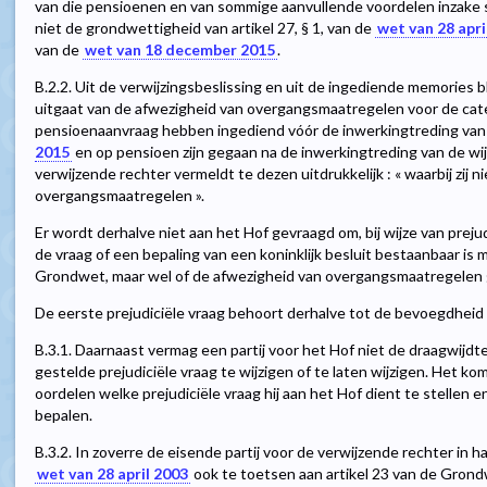
van die pensioenen en van sommige aanvullende voordelen inzake 
niet de grondwettigheid van artikel 27, § 1, van de
wet van 28 apri
van de
wet van 18 december 2015
.
B.2.2. Uit de verwijzingsbeslissing en uit de ingediende memories bl
uitgaat van de afwezigheid van overgangsmaatregelen voor de cat
pensioenaanvraag hebben ingediend vóór de inwerkingtreding van 
2015
en op pensioen zijn gegaan na de inwerkingtreding van de wi
verwijzende rechter vermeldt te dezen uitdrukkelijk : « waarbij zij
overgangsmaatregelen ».
Er wordt derhalve niet aan het Hof gevraagd om, bij wijze van prejud
de vraag of een bepaling van een koninklijk besluit bestaanbaar is 
Grondwet, maar wel of de afwezigheid van overgangsmaatregelen 
De eerste prejudiciële vraag behoort derhalve tot de bevoegdheid v
B.3.1. Daarnaast vermag een partij voor het Hof niet de draagwijdt
gestelde prejudiciële vraag te wijzigen of te laten wijzigen. Het k
oordelen welke prejudiciële vraag hij aan het Hof dient te stellen e
bepalen.
B.3.2. In zoverre de eisende partij voor de verwijzende rechter in ha
wet van 28 april 2003
ook te toetsen aan artikel 23 van de Grondw