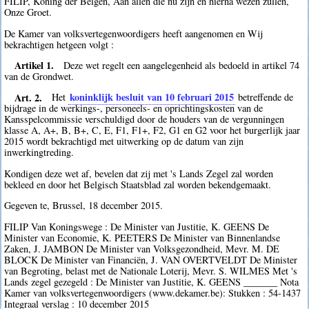
FILIP, Koning der Belgen, Aan allen die nu zijn en hierna wezen zullen,
Onze Groet.
De Kamer van volksvertegenwoordigers heeft aangenomen en Wij
bekrachtigen hetgeen volgt :
Artikel 1.
Deze wet regelt een aangelegenheid als bedoeld in artikel 74
van de Grondwet.
Art. 2.
koninklijk besluit van 10 februari 2015
Het
betreffende de
bijdrage in de werkings-, personeels- en oprichtingskosten van de
Kansspelcommissie verschuldigd door de houders van de vergunningen
klasse A, A+, B, B+, C, E, F1, F1+, F2, G1 en G2 voor het burgerlijk jaar
2015 wordt bekrachtigd met uitwerking op de datum van zijn
inwerkingtreding.
Kondigen deze wet af, bevelen dat zij met 's Lands Zegel zal worden
bekleed en door het Belgisch Staatsblad zal worden bekendgemaakt.
Gegeven te, Brussel, 18 december 2015.
FILIP Van Koningswege : De Minister van Justitie, K. GEENS De
Minister van Economie, K. PEETERS De Minister van Binnenlandse
Zaken, J. JAMBON De Minister van Volksgezondheid, Mevr. M. DE
BLOCK De Minister van Financiën, J. VAN OVERTVELDT De Minister
van Begroting, belast met de Nationale Loterij, Mevr. S. WILMES Met 's
Lands zegel gezegeld : De Minister van Justitie, K. GEENS _______ Nota
Kamer van volksvertegenwoordigers (www.dekamer.be): Stukken : 54-1437
Integraal verslag : 10 december 2015