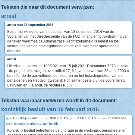
Teksten die naar dit document verwijzen:
arrest
arrest van 13 september 2016
Besluit tot wijziging van het besluit van 18 december 2014 van de
Voorzitter van het Directiecomité van de FOD Financiën tot vaststelling van
de taken waarmee de Administratie Rechtszekerheid is belast en tot
vaststelling van de bevoegdheden en de zetel van haar operationele
diensten
arrest
Uittreksel uit arrest nr. 108/2021 van 15 juli 2021 Rolnummer 7378 In zake
: de prejudiciële vragen over artikel 27, § 1, van de wet van 28 april 2003 «
betreffende de aanvullende pensioenen en het belastingstelsel van die
pensioenen en Het Grondwettelijk Hof, samengesteld uit de voorzitters L.
Lavrysen en F. Daoût, de rechters P. (...)
Teksten waarnaar verwezen wordt in dit document:
koninklijk besluit van 10 februari 2015
koninklijk besluit
10/02/2015
23/02/2015
2015009104
type
prom.
pub.
numac
federale overheidsdienst justitie
bron
Koninklijk besluit betreffende de bijdrage in de werkings-, personeels- en