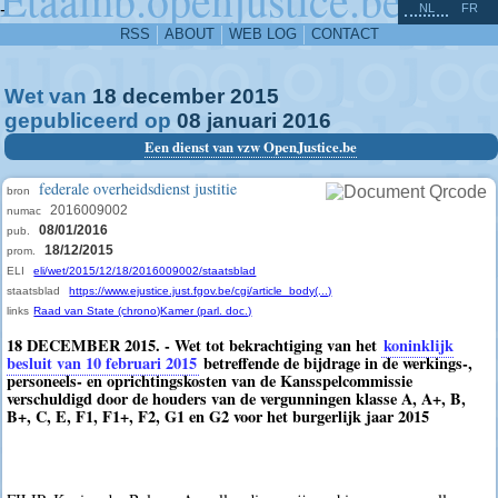
^
-
NL
FR
RSS
ABOUT
WEB LOG
CONTACT
Wet van
18
december
2015
gepubliceerd op
08
januari
2016
Een dienst van vzw OpenJustice.be
federale overheidsdienst justitie
bron
2016009002
numac
08/01/2016
pub.
18/12/2015
prom.
ELI
eli/wet/2015/12/18/2016009002/staatsblad
staatsblad
https://www.ejustice.just.fgov.be/cgi/article_body(...)
links
Raad van State (chrono)
Kamer (parl. doc.)
18 DECEMBER 2015. - Wet tot bekrachtiging van het
koninklijk
besluit van 10 februari 2015
betreffende de bijdrage in de werkings-,
personeels- en oprichtingskosten van de Kansspelcommissie
verschuldigd door de houders van de vergunningen klasse A, A+, B,
B+, C, E, F1, F1+, F2, G1 en G2 voor het burgerlijk jaar 2015