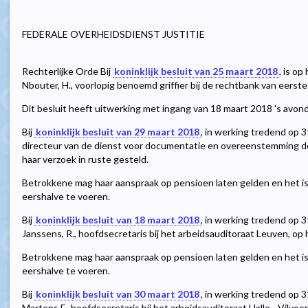
FEDERALE OVERHEIDSDIENST JUSTITIE
Rechterlijke Orde Bij
koninklijk besluit van 25 maart 2018
, is o
Nbouter, H., voorlopig benoemd griffier bij de rechtbank van eers
Dit besluit heeft uitwerking met ingang van 18 maart 2018 's avond
Bij
koninklijk besluit van 29 maart 2018
, in werking tredend op 3
directeur van de dienst voor documentatie en overeenstemming der
haar verzoek in ruste gesteld.
Betrokkene mag haar aanspraak op pensioen laten gelden en het is 
eershalve te voeren.
Bij
koninklijk besluit van 18 maart 2018
, in werking tredend op 3
Janssens, R., hoofdsecretaris bij het arbeidsauditoraat Leuven, op 
Betrokkene mag haar aanspraak op pensioen laten gelden en het is 
eershalve te voeren.
Bij
koninklijk besluit van 30 maart 2018
, in werking tredend op 3
Martens F., hoofdsecretaris bij het arbeidsauditoraat Halle - Vilvoor