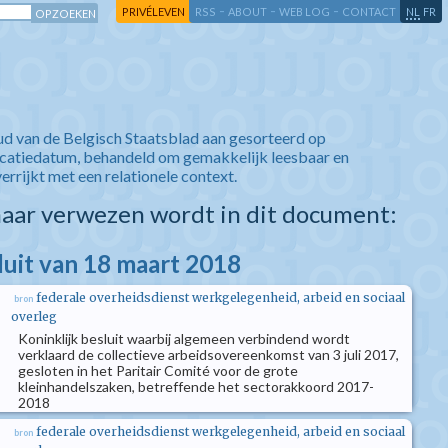
-
-
-
-
PRIVÉLEVEN
RSS
ABOUT
WEB LOG
CONTACT
NL
FR
ud van de Belgisch Staatsblad aan gesorteerd op
icatiedatum, behandeld om gemakkelijk leesbaar en
verrijkt met een relationele context.
aar verwezen wordt in dit document:
luit van 18 maart 2018
federale overheidsdienst werkgelegenheid, arbeid en sociaal
bron
overleg
Koninklijk besluit waarbij algemeen verbindend wordt
verklaard de collectieve arbeidsovereenkomst van 3 juli 2017,
gesloten in het Paritair Comité voor de grote
kleinhandelszaken, betreffende het sectorakkoord 2017-
2018
federale overheidsdienst werkgelegenheid, arbeid en sociaal
bron