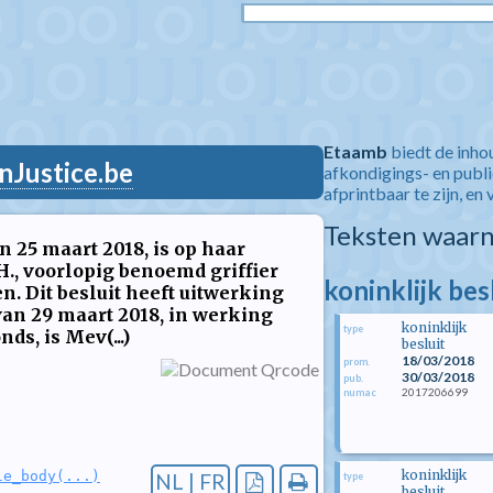
Etaamb
biedt de inho
nJustice.be
afkondigings- en publ
afprintbaar te zijn, en 
Teksten waarn
n 25 maart 2018, is op haar
., voorlopig benoemd griffier
koninklijk bes
. Dit besluit heeft uitwerking
van 29 maart 2018, in werking
koninklijk
type
ds, is Mev(...)
besluit
18/03/2018
prom.
30/03/2018
pub.
2017206699
numac
koninklijk
le_body(...)
NL | FR
type
besluit