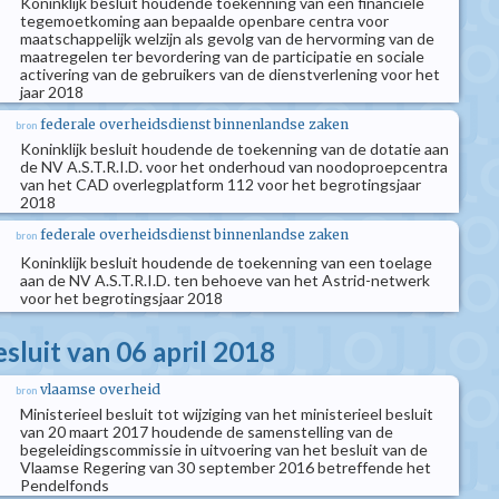
Koninklijk besluit houdende toekenning van een financiële
tegemoetkoming aan bepaalde openbare centra voor
maatschappelijk welzijn als gevolg van de hervorming van de
maatregelen ter bevordering van de participatie en sociale
activering van de gebruikers van de dienstverlening voor het
jaar 2018
federale overheidsdienst binnenlandse zaken
bron
Koninklijk besluit houdende de toekenning van de dotatie aan
de NV A.S.T.R.I.D. voor het onderhoud van noodoproepcentra
van het CAD overlegplatform 112 voor het begrotingsjaar
2018
federale overheidsdienst binnenlandse zaken
bron
Koninklijk besluit houdende de toekenning van een toelage
aan de NV A.S.T.R.I.D. ten behoeve van het Astrid-netwerk
voor het begrotingsjaar 2018
esluit van 06 april 2018
vlaamse overheid
bron
Ministerieel besluit tot wijziging van het ministerieel besluit
van 20 maart 2017 houdende de samenstelling van de
begeleidingscommissie in uitvoering van het besluit van de
Vlaamse Regering van 30 september 2016 betreffende het
Pendelfonds