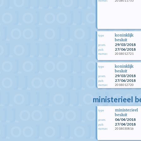
2018011753
numac
koninklijk
type
besluit
29/03/2018
prom.
27/06/2018
pub.
2018012721
numac
koninklijk
type
besluit
29/03/2018
prom.
27/06/2018
pub.
2018012720
numac
ministerieel b
ministerieel
type
besluit
06/04/2018
prom.
27/04/2018
pub.
2018030816
numac