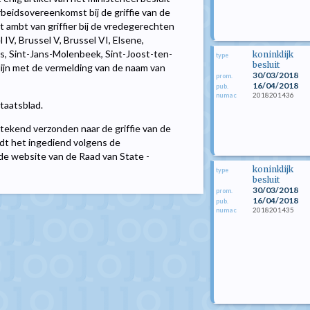
beidsovereenkomst bij de griffie van de
t ambt van griffier bij de vredegerechten
l IV, Brussel V, Brussel VI, Elsene,
is, Sint-Jans-Molenbeek, Sint-Joost-ten-
koninklijk
type
besluit
lijn met de vermelding van de naam van
30/03/2018
prom.
16/04/2018
pub.
2018201436
numac
Staatsblad.
etekend verzonden naar de griffie van de
dt het ingediend volgens de
 de website van de Raad van State -
koninklijk
type
besluit
30/03/2018
prom.
16/04/2018
pub.
2018201435
numac