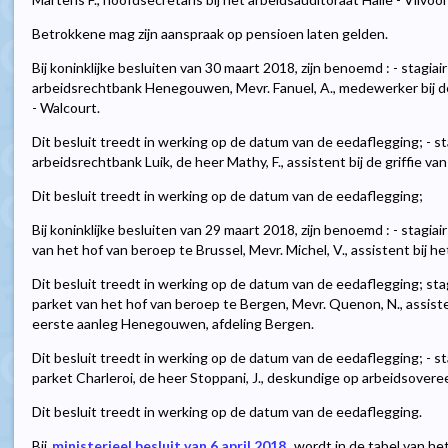
Betrokkene mag zijn aanspraak op pensioen laten gelden.
Bij koninklijke besluiten van 30 maart 2018, zijn benoemd : - stagiair 
arbeidsrechtbank Henegouwen, Mevr. Fanuel, A., medewerker bij de
- Walcourt.
Dit besluit treedt in werking op de datum van de eedaflegging; - stag
arbeidsrechtbank Luik, de heer Mathy, F., assistent bij de griffie van
Dit besluit treedt in werking op de datum van de eedaflegging;
Bij koninklijke besluiten van 29 maart 2018, zijn benoemd : - stagiair
van het hof van beroep te Brussel, Mevr. Michel, V., assistent bij he
Dit besluit treedt in werking op de datum van de eedaflegging; stagi
parket van het hof van beroep te Bergen, Mevr. Quenon, N., assisten
eerste aanleg Henegouwen, afdeling Bergen.
Dit besluit treedt in werking op de datum van de eedaflegging; - sta
parket Charleroi, de heer Stoppani, J., deskundige op arbeidsover
Dit besluit treedt in werking op de datum van de eedaflegging.
Bij
ministerieel besluit van 6 april 2018
, wordt in de tabel van het