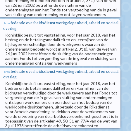
ondernemingen bedoeld worden in artikel 2, 3°, a), van de wet
van 26 juni 2002 betreffende de sluiting van de
ondernemingen aan het Fonds tot vergoeding van de in geval
van sluiting van ondernemingen ontslagen werknemers
federale overheidsdienst werkgelegenheid, arbeid en sociaal
bron
overleg
Koninklijk besluit tot vaststelling, voor het jaar 2018, van het
bedrag en de betalingsmodaliteiten en -termijnen van de
bijdragen verschuldigd door de werkgevers waarvan de
onderneming bedoeld wordt in artikel 2, 3°, b), van de wet van
26 juni 2002 betreffende de sluiting van de ondernemingen
aan het Fonds tot vergoeding van de in geval van sluiting van
ondernemingen ontslagen werknemers
federale overheidsdienst werkgelegenheid, arbeid en sociaal
bron
overleg
Koninklijk besluit tot vaststelling, voor het jaar 2018, van het
bedrag en de betalingsmodaliteiten en -termijnen van de
bijdragen verschuldigd door de werkgevers aan het Fonds tot
vergoeding van de in geval van sluiting van ondernemingen
ontslagen werknemers om een deel van het bedrag van de
werkloosheidsuitkeringen, uitbetaald door de Rijksdienst
voor Arbeidsvoorziening, te dekken voor de werknemers van
wie de uitvoering van de arbeidsovereenkomst geschorst is in
toepassing van de artikelen 49, 50, 51 en 77/4 van de wet van
3 juli 1978 betreffende de arbeidsovereenkomsten