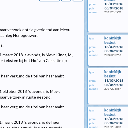
18/03/2018
prom.
05/04/2018
pub.
2017206991
numac
p haar verzoek ontslag verleend aan Mevr.
te aanleg Henegouwen.
koninklijk
type
besluit
s.
18/03/2018
prom.
03/04/2018
pub.
1 maart 2018 's avonds, is Mevr. Kindt, M.,
2018010251
numac
 teksten bij het Hof van Cassatie op
koninklijk
type
haar vergund de titel van haar ambt
besluit
18/03/2018
prom.
03/04/2018
pub.
2017206654
numac
1 oktober 2018 `s avonds, is Mevr.
haar verzoek in ruste gesteld.
haar vergund de titel van haar ambt
koninklijk
type
besluit
18/03/2018
prom.
1 maart 2018 `s avonds, is de heer
05/04/2018
pub.
2017207031
numac
de, op zijn verzoek, in ruste gesteld.