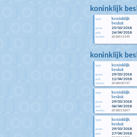
koninklijk bes
koninklijk
type
besluit
25/03/2018
prom.
26/04/2018
pub.
2018011595
numac
koninklijk bes
koninklijk
type
besluit
29/03/2018
prom.
11/04/2018
pub.
2018030737
numac
koninklijk
type
besluit
29/03/2018
prom.
06/04/2018
pub.
2018011607
numac
koninklijk
type
besluit
29/03/2018
prom.
27/04/2018
pub.