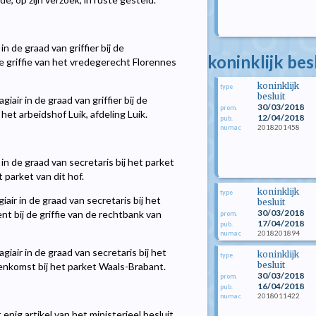
in de graad van griffier bij de
koninklijk bes
 griffie van het vredegerecht Florennes
koninklijk
type
besluit
iair in de graad van griffier bij de
30/03/2018
prom.
 het arbeidshof Luik, afdeling Luik.
12/04/2018
pub.
2018201458
numac
 in de graad van secretaris bij het parket
t parket van dit hof.
koninklijk
type
air in de graad van secretaris bij het
besluit
30/03/2018
t bij de griffie van de rechtbank van
prom.
17/04/2018
pub.
2018201894
numac
giair in de graad van secretaris bij het
koninklijk
type
besluit
eenkomst bij het parket Waals-Brabant.
30/03/2018
prom.
16/04/2018
pub.
2018011422
numac
 enig artikel van het ministerieel besluit