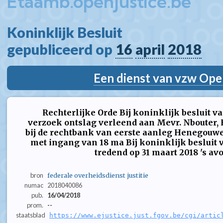
Etaamb.openjustice.be
Koninklijk Besluit  
gepubliceerd op 
16
april
2018
Een dienst van vzw Ope
Rechterlijke Orde Bij koninklijk besluit va
verzoek ontslag verleend aan Mevr. Nbouter, H
bij de rechtbank van eerste aanleg Henegouwen
met ingang van 18 ma Bij koninklijk besluit 
tredend op 31 maart 2018 's avon
bron
federale overheidsdienst justitie
numac
2018040086
pub.
16/04/2018
prom.
--
staatsblad
https://www.ejustice.just.fgov.be/cgi/artic