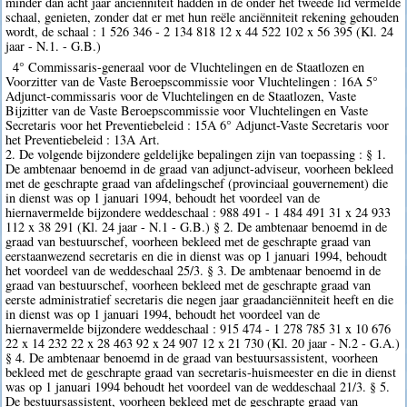
minder dan acht jaar anciënniteit hadden in de onder het tweede lid vermelde
schaal, genieten, zonder dat er met hun reële anciënniteit rekening gehouden
wordt, de schaal : 1 526 346 - 2 134 818 12 x 44 522 102 x 56 395 (Kl. 24
jaar - N.1. - G.B.)
4° Commissaris-generaal voor de Vluchtelingen en de Staatlozen en
Voorzitter van de Vaste Beroepscommissie voor Vluchtelingen : 16A 5°
Adjunct-commissaris voor de Vluchtelingen en de Staatlozen, Vaste
Bijzitter van de Vaste Beroepscommissie voor Vluchtelingen en Vaste
Secretaris voor het Preventiebeleid : 15A 6° Adjunct-Vaste Secretaris voor
het Preventiebeleid : 13A Art.
2. De volgende bijzondere geldelijke bepalingen zijn van toepassing : § 1.
De ambtenaar benoemd in de graad van adjunct-adviseur, voorheen bekleed
met de geschrapte graad van afdelingschef (provinciaal gouvernement) die
in dienst was op 1 januari 1994, behoudt het voordeel van de
hiernavermelde bijzondere weddeschaal : 988 491 - 1 484 491 31 x 24 933
112 x 38 291 (Kl. 24 jaar - N.1 - G.B.) § 2. De ambtenaar benoemd in de
graad van bestuurschef, voorheen bekleed met de geschrapte graad van
eerstaanwezend secretaris en die in dienst was op 1 januari 1994, behoudt
het voordeel van de weddeschaal 25/3. § 3. De ambtenaar benoemd in de
graad van bestuurschef, voorheen bekleed met de geschrapte graad van
eerste administratief secretaris die negen jaar graadanciënniteit heeft en die
in dienst was op 1 januari 1994, behoudt het voordeel van de
hiernavermelde bijzondere weddeschaal : 915 474 - 1 278 785 31 x 10 676
22 x 14 232 22 x 28 463 92 x 24 907 12 x 21 730 (Kl. 20 jaar - N.2 - G.A.)
§ 4. De ambtenaar benoemd in de graad van bestuursassistent, voorheen
bekleed met de geschrapte graad van secretaris-huismeester en die in dienst
was op 1 januari 1994 behoudt het voordeel van de weddeschaal 21/3. § 5.
De bestuursassistent, voorheen bekleed met de geschrapte graad van