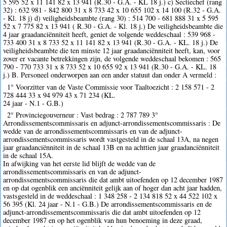
5 595 52 x 11 141 82 x 13 941 (R.30 - G.A. - KL 18 j.) c) Sectiechef (rang
32) : 632 981 - 842 800 31 x 8 733 42 x 10 655 102 x 14 100 (R.32 - G.A.
- Kl. 18 j) d) veiligheidsbeambte (rang 30) : 514 700 - 681 888 31 x 5 595
52 x 7 775 82 x 13 941 ( R.30 - G.A. - Kl. 18 j.) De veiligheidsbeambte die
4 jaar graadanciënniteit heeft, geniet de volgende weddeschaal : 539 968 -
733 400 31 x 8 733 52 x 11 141 82 x 13 941 (R.30 - G.A. - KL. 18 j.) De
veiligheidsbeambte die ten minste 12 jaar graadanciënniteit heeft, kan, voor
zover er vacante betrekkingen zijn, de volgende weddeschaal bekomen : 565
790 - 770 733 31 x 8 733 52 x 10 655 92 x 13 941 (R.30 - G.A. - KL. 18
j.) B. Personeel onderworpen aan een ander statuut dan onder A vermeld :
1° Voorzitter van de Vaste Commissie voor Taaltoezicht : 2 158 571 - 2
728 444 33 x 94 979 43 x 71 234 (KL.
24 jaar - N.1 - G.B.)
2° Provinciegouverneur : Vast bedrag : 2 787 789 3°
Arrondissementscommissaris en adjunct-arrondissementscommissaris : De
wedde van de arrondissementscommissaris en van de adjunct-
arrondissementscommissaris wordt vastgesteld in de schaal 13A, na negen
jaar graadanciënniteit in de schaal 13B en na achttien jaar graadanciënniteit
in de schaal 15A.
In afwijking van het eerste lid blijft de wedde van de
arrondissementscommissaris en van de adjunct-
arrondissementscommissaris die dat ambt uitoefenden op 12 december 1987
en op dat ogenblik een anciënniteit gelijk aan of hoger dan acht jaar hadden,
vastsgesteld in de weddeschaal : 1 348 258 - 2 134 818 52 x 44 522 102 x
56 395 (Kl. 24 jaar - N.1 - G.B.) De arrondissementscommissaris en de
adjunct-arrondissementscommissaris die dat ambt uitoefenden op 12
december 1987 en op het ogenblik van hun benoeming in deze graad,