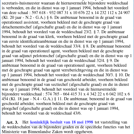
secretaris-huismeester waaraan de hiernavermelde bijzondere weddeschaal
is verbonden, en die in dienst was op 1 januari 1994, behoudt het voordeel
van deze schaal : 597 618 - 932 087 31 x 10 676 22 x 14 232 112 x 24 907
(Kl. 20 jaar - N.2 - G.A.) § 6. De ambtenaar benoemd in de graad van
operationeel assistent, voorheen bekleed met de geschrapte graad van
detachementschef (afgeschafte graad) en die in dienst was op 1 januari
1994, behoudt het voordeel van de weddeschaal 23/2. § 7. De ambtenaar
benoemd in de graad van klerk, voorheen bekleed met de geschrapte graad
van eerste identificatieambtenaar en die in dienst was op 1 januari 1994,
behoudt het voordeel van de weddeschaal 33/4. § 8. De ambtenaar benoemd
in de graad van operationeel agent, voorheen bekleed met de geschrapte
graad van adjunct pelotonschef (afgeschafte graad) en die in dienst was op 1
januari 1994, behoudt het voordeel van de weddeschaal 32/4. § 9. De
ambtenaar benoemd in de graad van operationeel agent, voorheen bekleed
met de geschrapte graad van agent verreberichtgeving en die in dienst was
op 1 januari 1994, behoudt het voordeel van de weddeschaal 30/3. § 10. De
ambtenaar benoemd in de graad van geschoold arbeider, voorheen bekleed
met de geschrapte graad van sectiechef (afgeschafte graad) en die in dienst
was op 1 januari 1994, behoudt het voordeel van de hiernavermelde
bijzondere weddeschaal : 574 765 - 664 415 31 x 4 342 22 x 6 042 102 x 6
454 (Kl. 18 jaar - N.4 - G.A.) § 11. De ambtenaar, benoemd in de graad van
geschoold arbeider, voorheen bekleed met de geschrapte graad van
ploegchef (afgeschafte graad) en die in dienst was op 1 januari 1994,
behoudt het voordeel van de weddeschaal 43/6.
Art. 3.
koninklijk besluit van 18 mei 1998
Het
tot vaststelling van
de weddeschalen van de bijzondere graden en de specifieke functies van het
Ministerie van Binnenlandse Zaken wordt opgeheven.