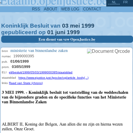
^
-
NL
FR
RSS
ABOUT
WEB LOG
CONTACT
Koninklijk Besluit van
03
mei
1999
gepubliceerd op
01
juni
1999
Een dienst van vzw OpenJustice.be
ministerie van binnenlandse zaken
bron
1999000395
numac
01/06/1999
pub.
03/05/1999
prom.
ELI
eli/besluit/1999/05/03/1999000395/staatsblad
staatsblad
https://www.ejustice.just.fgov.be/cgi/article_body(...)
links
Raad van State (chrono)
3 MEI 1999. - Koninklijk besluit tot vaststelling van de weddeschalen
van de bijzondere graden en de specifieke functies van het Ministerie
van Binnenlandse Zaken
ALBERT II, Koning der Belgen, Aan allen die nu zijn en hierna wezen
zullen, Onze Groet.