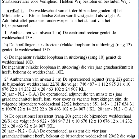
Staatssecretaris voor Veiligheid, Hebben Wij besloten en besluiten Wij :
Artikel 1.
De weddeschaal van elk der bijzondere graden bij het
Ministerie van Binnenlandse Zaken wordt vastgesteld als volgt : A.
Administratief personeel onderworpen aan het statuut van het
Rijkspersoneel :
1° Ambtenaren van niveau 1 : a) De centrumdirecteur geniet de
weddeschaal 13A.
b) De hoofdingenieur-directeur (vlakke loopbaan in uitdoving) (rang 13)
geniet de weddeschaal 13D.
c) De ingenieur (vlakke loopbaan in uitdoving) (rang 10) geniet de
weddeschaal 10D.
De ingenieur (vlakke loopbaan in uitdoving) die vier jaar graadanciënniteit
heeft, bekomt de weddeschaal 10E.
2° Ambtenaren van niveau 2 : a) De operationeel adjunct (rang 22) geniet
de bijzondere weddeschaal 22/SI die volgt : 746 487 - 1 112 975 31 x 10
676 22 x 14 232 22 x 28 463 102 x 24 907 KL.
20 jaar - N.2 - G.A.) De operationeel adjunct die ten minste zes jaar
graadanciënniteit heeft, kan, voor zover er vacante betrekkingen zijn, de
volgende bijzondere weddeschaal 22/S2 bekomen : 851 145 - 1 217 634 31
x 10676 22 x 14 232 22 x 28 463 102 x 24 907 ( KL. 20 jaar - N.2 - G.A.)
b) De operationeel assistent (rang 20) geniet de bijzondere weddeschaal
20/S1 die volgt : 546 922 - 884 947 31 x 10 676 12 x 10 676 12 x 14 232
22 x 28 463 92 x 24 907 (KL.
20 jaar - N.2 - G.A.) De operationeel assistent die vier jaar
graandanciënniteit heeft, bekomt de bijzondere weddeschaal 20/S2 die volgt