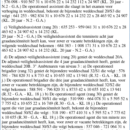
: 576 098 - 910 567 31 x 10 676 22 x 14 232 112 x 24 907 (KL. 20 jaar -
N.2 - G.A.) De operationeel assistent die slaagt in het examen voor
verhoging in weddeschaal, bekomt de bijzondere weddeschaal 20/S3 die
volgt : 641 253 - 982 834 31 x 10 676 22 x 14 232 22 x 28 463 92 x 24 907
(KL. 20 jaar - N.2 - G.A.)
c) Veiligheidsassistent (rang 20) : 635 253 - 959 041 31 x 10 676 22 x 28
463 62 x 24 907 62 x 14 232 (KL.
20 jaar - N.2 - G.A.) De veiligheidsassistent die tenminste acht jaar
graadanciënniteit heeft kan, voor zover er vacante betrekkingen zijn, de
volgende weddeschaal bekomen : 684 383 - 1 008 171 31 x 10 676 22 x 28
463 62 x 24 907 62 x 14 232 (KL. 20 jaar - N.2 - G.A.)
d) De adjunct-veiligheidsassistent (rang 20) geniet de weddeschaal 20A.
De adjunct-veiligheidsassistent die 4 jaar graadanciënniteit heeft, geniet de
weddeschaal 20B. 3° Ambtenaren van niveau 3 : a) De operationeel
brigadier (rang 32) geniet de bijzondere weddeschaal 32/S1 die volgt : 576
591 - 784 820 31 x 8 733 42 x 10 655 102 x 13 941 (R.32 - G.A. - KL. 18
j.) De operationeel brigadier die drie jaar graadanciënniteit heeft, kan, voor
zover er vacante betrekkingen zijn, de bijzondere weddeschaal 32/S2 die
volgt bekomen : 588 591 - 796 820 31 x 8733 42 x 10 655 102 x 13 941
(R.32 - G.A. - KL. 18 j.) b) De operationeel agent (rang 30) geniet de
bijzondere weddeschaal 30/S1 die volgt : 510 990 - 664 078 31 x 5 595 52 x
7 755 62 x 10 655 22 x 16 749 (R.30 - G.A. - KL 18 j.) De operationeel
agent die vier jaar graadanciënniteit heeft, bekomt de bijzondere
weddeschaal 30/S2 die volgt : 518 190 - 677 410 31 x 5 595 52 x 7 775 62
x 10 655 (R.30 - G.A. - KL 18 j.) De operationeel agent die ten minste zes
jaar graadanciënniteit heeft, kan, voor zover er vacante betrekkingen zijn, de
bijzondere weddeschaal 30/S3 die volgt bekomen : 537 046 - 721 064 31 x