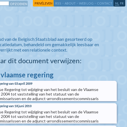
-
-
-
-
PRIVÉLEVEN
RSS
ABOUT
WEB LOG
CONTACT
NL
FR
ud van de Belgisch Staatsblad aan gesorteerd op
icatiedatum, behandeld om gemakkelijk leesbaar en
verrijkt met een relationele context.
aar dit document verwijzen:
e vlaamse regering
ering van 03 april 2009
se Regering tot wijziging van het besluit van de Vlaamse
 2004 tot vaststelling van het statuut van de
issarissen en de adjunct-arrondissementscommissaris
ering van 18 juni 2010
se Regering tot wijziging van het besluit van de Vlaamse
 2004 tot vaststelling van het statuut van de
issarissen en de adjunct-arrondissementscommissaris