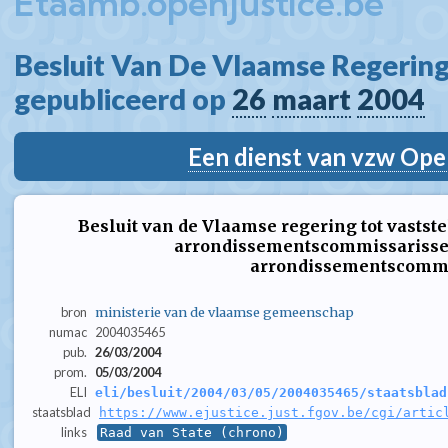
Etaamb.openjustice.be
Besluit Van De Vlaamse Regering
gepubliceerd op 
26
maart
2004
Een dienst van vzw Ope
Besluit van de Vlaamse regering tot vastste
arrondissementscommissarissen
arrondissementscommi
bron
ministerie van de vlaamse gemeenschap
numac
2004035465
pub.
26/03/2004
prom.
05/03/2004
ELI
eli/besluit/2004/03/05/2004035465/staatsblad
staatsblad
https://www.ejustice.just.fgov.be/cgi/artic
links
Raad van State (chrono)