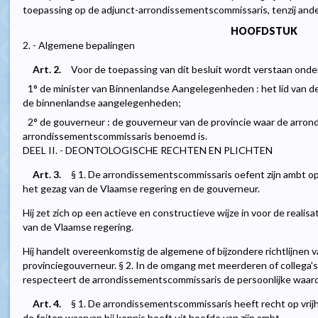
toepassing op de adjunct-arrondissementscommissaris, tenzij ande
HOOFDSTUK
2. - Algemene bepalingen
Art. 2.
Voor de toepassing van dit besluit wordt verstaan onder
1° de minister van Binnenlandse Aangelegenheden : het lid van d
de binnenlandse aangelegenheden;
2° de gouverneur : de gouverneur van de provincie waar de arron
arrondissementscommissaris benoemd is.
DEEL II. - DEONTOLOGISCHE RECHTEN EN PLICHTEN
Art. 3.
§ 1. De arrondissementscommissaris oefent zijn ambt op 
het gezag van de Vlaamse regering en de gouverneur.
Hij zet zich op een actieve en constructieve wijze in voor de realis
van de Vlaamse regering.
Hij handelt overeenkomstig de algemene of bijzondere richtlijnen 
provinciegouverneur. § 2. In de omgang met meerderen of collega's
respecteert de arrondissementscommissaris de persoonlijke waard
Art. 4.
§ 1. De arrondissementscommissaris heeft recht op vrij
de feiten waarvan hij kennis heeft uit hoofde van zijn ambt.