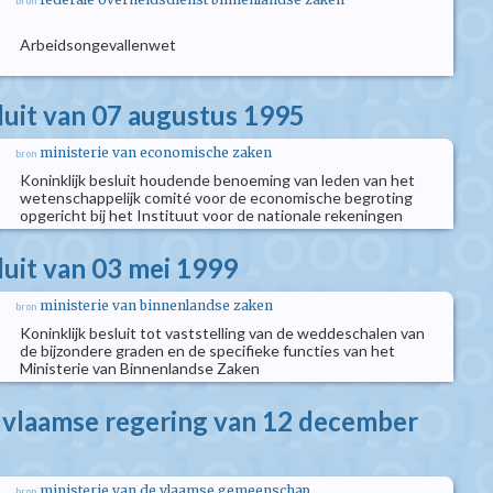
bron
Arbeidsongevallenwet
sluit van 07 augustus 1995
ministerie van economische zaken
bron
Koninklijk besluit houdende benoeming van leden van het
wetenschappelijk comité voor de economische begroting
opgericht bij het Instituut voor de nationale rekeningen
luit van 03 mei 1999
ministerie van binnenlandse zaken
bron
Koninklijk besluit tot vaststelling van de weddeschalen van
de bijzondere graden en de specifieke functies van het
Ministerie van Binnenlandse Zaken
e vlaamse regering van 12 december
ministerie van de vlaamse gemeenschap
bron