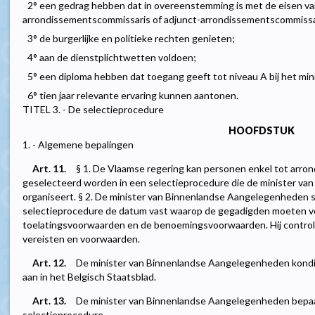
2° een gedrag hebben dat in overeenstemming is met de eisen va
arrondissementscommissaris of adjunct-arrondissementscommissa
3° de burgerlijke en politieke rechten genieten;
4° aan de dienstplichtwetten voldoen;
5° een diploma hebben dat toegang geeft tot niveau A bij het m
6° tien jaar relevante ervaring kunnen aantonen.
TITEL 3. - De selectieprocedure
HOOFDSTUK
1. - Algemene bepalingen
Art. 11.
§ 1. De Vlaamse regering kan personen enkel tot arro
geselecteerd worden in een selectieprocedure die de minister v
organiseert. § 2. De minister van Binnenlandse Aangelegenheden st
selectieprocedure de datum vast waarop de gegadigden moeten v
toelatingsvoorwaarden en de benoemingsvoorwaarden. Hij control
vereisten en voorwaarden.
Art. 12.
De minister van Binnenlandse Aangelegenheden kondig
aan in het Belgisch Staatsblad.
Art. 13.
De minister van Binnenlandse Aangelegenheden bepaal
selectieprocedure.