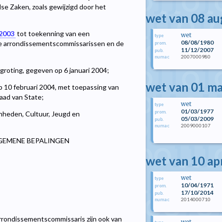
se Zaken, zoals gewijzigd door het
wet van 08 a
 2003
tot toekenning van een
wet
type
08/08/1980
de arrondissementscommissarissen en de
prom.
11/12/2007
pub.
2007000980
numac
groting, gegeven op 6 januari 2004;
wet van 01 m
p 10 februari 2004, met toepassing van
Raad van State;
wet
type
01/03/1977
prom.
nheden, Cultuur, Jeugd en
05/03/2009
pub.
2009000107
numac
 ALGEMENE BEPALINGEN
wet van 10 ap
wet
type
10/04/1971
prom.
17/10/2014
pub.
2014000710
numac
 arrondissementscommissaris zijn ook van
wet