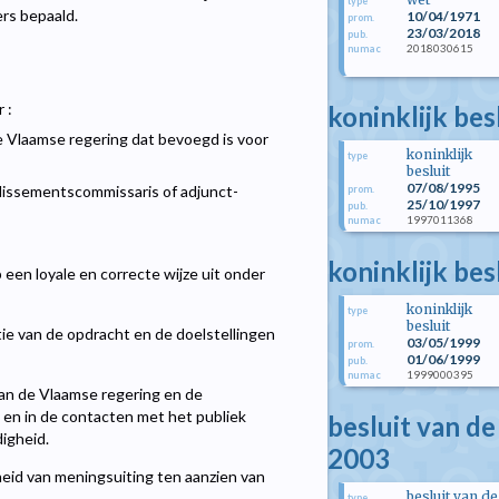
type
rs bepaald.
10/04/1971
prom.
23/03/2018
pub.
2018030615
numac
 :
koninklijk be
e Vlaamse regering dat bevoegd is voor
koninklijk
type
besluit
07/08/1995
dissementscommissaris of adjunct-
prom.
25/10/1997
pub.
1997011368
numac
koninklijk bes
een loyale en correcte wijze uit onder
koninklijk
type
besluit
atie van de opdracht en de doelstellingen
03/05/1999
prom.
01/06/1999
pub.
1999000395
numac
van de Vlaamse regering en de
 en in de contacten met het publiek
besluit van d
igheid.
2003
heid van meningsuiting ten aanzien van
besluit van de
type