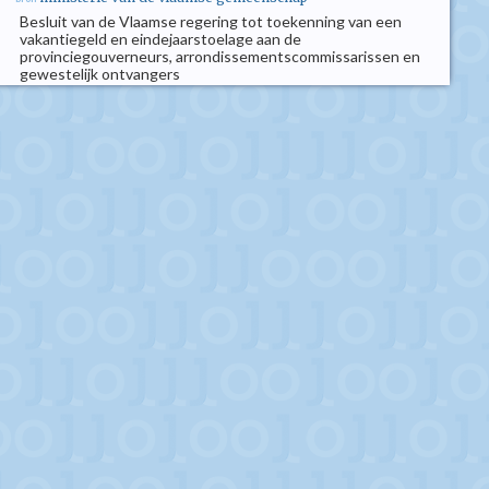
Besluit van de Vlaamse regering tot toekenning van een
vakantiegeld en eindejaarstoelage aan de
provinciegouverneurs, arrondissementscommissarissen en
gewestelijk ontvangers