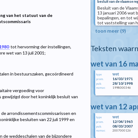
besluit van de vlaamse reg
Besluit van de Vlaam
13 januari 2006 wat 
ing van het statuut van de
bepalingen, en tot w
ntscommissaris
tot vaststelling van
toon meer (9)
Teksten waarn
 1980
tot hervorming der instellingen,
ere wet van 13 juli 2001;
wet van 16 m
e talen in bestuurszaken, gecoördineerd
wet
type
16/03/1971
prom.
28/10/1998
pub.
1998000346
numac
faitaire vergoeding voor
ewijzigd door het koninklijk besluit van
wet van 12 ap
 de arrondissementscommissarissen en
wet
type
ninklijke besluiten van 22 juli 1999 en
12/04/1965
prom.
08/03/2007
pub.
2007000126
numac
van de weddeschalen van de bijzondere