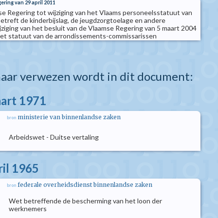
ering van 29 april 2011
se Regering tot wijziging van het Vlaams personeelsstatuut van
betreft de kinderbijslag, de jeugdzorgtoelage en andere
ijziging van het besluit van de Vlaamse Regering van 5 maart 2004
 het statuut van de arrondissements-commissarissen
aar verwezen wordt in dit document:
aart 1971
ministerie van binnenlandse zaken
bron
Arbeidswet - Duitse vertaling
ril 1965
federale overheidsdienst binnenlandse zaken
bron
Wet betreffende de bescherming van het loon der
werknemers