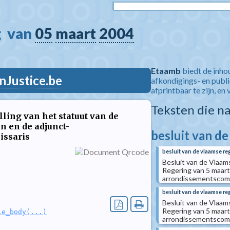
  van 
05
maart
2004
Etaamb
biedt de inho
nJustice.be
afkondigings- en publ
afprintbaar te zijn, en 
Teksten die n
lling van het statuut van de
 en de adjunct-
besluit van d
ssaris
besluit van de vlaamse reg
Besluit van de Vlaam
Regering van 5 maart
arrondissementscomm
besluit van de vlaamse reg
Besluit van de Vlaam
Regering van 5 maart
le_body(...)
arrondissementscomm