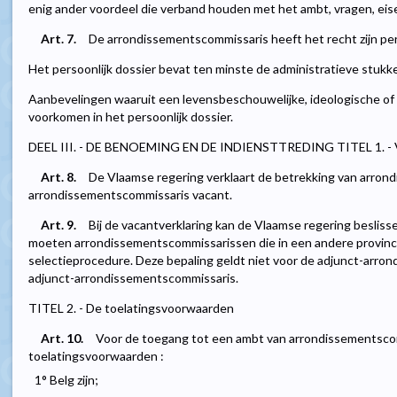
enig ander voordeel die verband houden met het ambt, vragen, ei
Art. 7.
De arrondissementscommissaris heeft het recht zijn per
Het persoonlijk dossier bevat ten minste de administratieve stukken
Aanbevelingen waaruit een levensbeschouwelijke, ideologische of po
voorkomen in het persoonlijk dossier.
DEEL III. - DE BENOEMING EN DE INDIENSTTREDING TITEL 1. - Vac
Art. 8.
De Vlaamse regering verklaart de betrekking van arron
arrondissementscommissaris vacant.
Art. 9.
Bij de vacantverklaring kan de Vlaamse regering beslissen
moeten arrondissementscommissarissen die in een andere provinci
selectieprocedure. Deze bepaling geldt niet voor de adjunct-arr
adjunct-arrondissementscommissaris.
TITEL 2. - De toelatingsvoorwaarden
Art. 10.
Voor de toegang tot een ambt van arrondissementsco
toelatingsvoorwaarden :
1° Belg zijn;