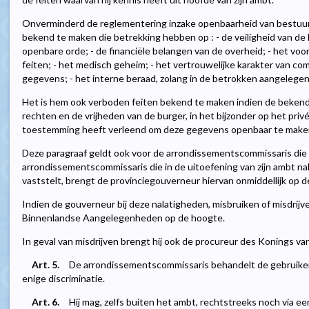
Onverminderd de reglementering inzake openbaarheid van bestuur,
bekend te maken die betrekking hebben op : - de veiligheid van de
openbare orde; - de financiële belangen van de overheid; - het vo
feiten; - het medisch geheim; - het vertrouwelijke karakter van com
gegevens; - het interne beraad, zolang in de betrokken aangelege
Het is hem ook verboden feiten bekend te maken indien de bekend
rechten en de vrijheden van de burger, in het bijzonder op het priv
toestemming heeft verleend om deze gegevens openbaar te make
Deze paragraaf geldt ook voor de arrondissementscommissaris die z
arrondissementscommissaris die in de uitoefening van zijn ambt na
vaststelt, brengt de provinciegouverneur hiervan onmiddellijk op 
Indien de gouverneur bij deze nalatigheden, misbruiken of misdrijve
Binnenlandse Aangelegenheden op de hoogte.
In geval van misdrijven brengt hij ook de procureur des Konings 
Art. 5.
De arrondissementscommissaris behandelt de gebruiker
enige discriminatie.
Art. 6.
Hij mag, zelfs buiten het ambt, rechtstreeks noch via e