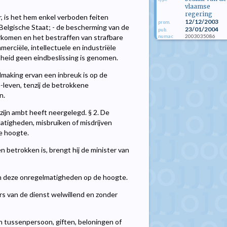
vlaamse
regering
 is het hem enkel verboden feiten
12/12/2003
prom.
 Belgische Staat; - de bescherming van de
23/01/2004
pub.
2003035086
orkomen en het bestraffen van strafbare
numac
merciële, intellectuele en industriële
nheid geen eindbeslissing is genomen.
making ervan een inbreuk is op de
é-leven, tenzij de betrokkene
n.
ijn ambt heeft neergelegd. § 2. De
latigheden, misbruiken of misdrijven
de hoogte.
n betrokken is, brengt hij de minister van
van deze onregelmatigheden op de hoogte.
s van de dienst welwillend en zonder
en tussenpersoon, giften, beloningen of