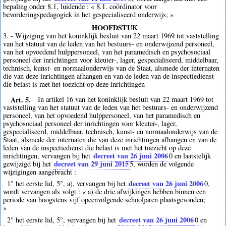
bepaling onder 8.1, luidende : « 8.1. coördinator voor
bevorderingspedagogiek in het gespecialiseerd onderwijs; »
HOOFDSTUK
3. - Wijziging van het koninklijk besluit van 22 maart 1969 tot vaststelling
van het statuut van de leden van het bestuurs- en onderwijzend personeel,
van het opvoedend hulppersoneel, van het paramedisch en psychosociaal
personeel der inrichtingen voor kleuter-, lager, gespecialiseerd, middelbaar,
technisch, kunst- en normaalonderwijs van de Staat, alsmede der internaten
die van deze inrichtingen afhangen en van de leden van de inspectiedienst
die belast is met het toezicht op deze inrichtingen
Art. 5.
In artikel 16 van het koninklijk besluit van 22 maart 1969 tot
vaststelling van het statuut van de leden van het bestuurs- en onderwijzend
personeel, van het opvoedend hulppersoneel, van het paramedisch en
psychosociaal personeel der inrichtingen voor kleuter-, lager,
gespecialiseerd, middelbaar, technisch, kunst- en normaalonderwijs van de
Staat, alsmede der internaten die van deze inrichtingen afhangen en van de
leden van de inspectiedienst die belast is met het toezicht op deze
decreet van 26 juni 2006
inrichtingen, vervangen bij het
0
en laatstelijk
decreet van 29 juni 2015
gewijzigd bij het
5
, worden de volgende
wijzigingen aangebracht :
decreet van 26 juni 2006
1° het eerste lid, 5°, a), vervangen bij het
0
,
wordt vervangen als volgt : « a) de drie afwijkingen hebben binnen een
periode van hoogstens vijf opeenvolgende schooljaren plaatsgevonden;
»
decreet van 26 juni 2006
2° het eerste lid, 5°, vervangen bij het
0
en