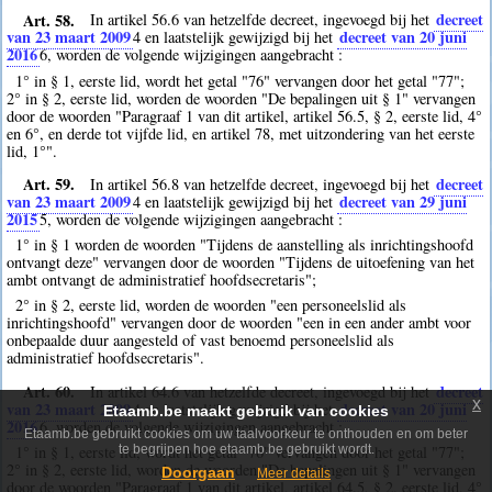
Art. 58.
decreet
In artikel 56.6 van hetzelfde decreet, ingevoegd bij het
van 23 maart 2009
decreet van 20 juni
4
en laatstelijk gewijzigd bij het
2016
6
, worden de volgende wijzigingen aangebracht :
1° in § 1, eerste lid, wordt het getal "76" vervangen door het getal "77";
2° in § 2, eerste lid, worden de woorden "De bepalingen uit § 1" vervangen
door de woorden "Paragraaf 1 van dit artikel, artikel 56.5, § 2, eerste lid, 4°
en 6°, en derde tot vijfde lid, en artikel 78, met uitzondering van het eerste
lid, 1°".
Art. 59.
decreet
In artikel 56.8 van hetzelfde decreet, ingevoegd bij het
van 23 maart 2009
decreet van 29 juni
4
en laatstelijk gewijzigd bij het
2015
5
, worden de volgende wijzigingen aangebracht :
1° in § 1 worden de woorden "Tijdens de aanstelling als inrichtingshoofd
ontvangt deze" vervangen door de woorden "Tijdens de uitoefening van het
ambt ontvangt de administratief hoofdsecretaris";
2° in § 2, eerste lid, worden de woorden "een personeelslid als
inrichtingshoofd" vervangen door de woorden "een in een ander ambt voor
onbepaalde duur aangesteld of vast benoemd personeelslid als
administratief hoofdsecretaris".
Art. 60.
decreet
In artikel 64.6 van hetzelfde decreet, ingevoegd bij het
x
van 23 maart 2009
decreet van 20 juni
4
en laatstelijk gewijzigd bij het
Etaamb.be maakt gebruik van cookies
2016
6
, worden de volgende wijzigingen aangebracht :
Etaamb.be gebruikt cookies om uw taalvoorkeur te onthouden en om beter
1° in § 1, eerste lid, wordt het getal "76" vervangen door het getal "77";
te begrijpen hoe etaamb.be gebruikt wordt.
2° in § 2, eerste lid, worden de woorden "De bepalingen uit § 1" vervangen
Doorgaan
Meer details
door de woorden "Paragraaf 1 van dit artikel, artikel 64.5, § 2, eerste lid, 4°