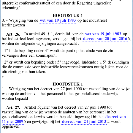
uitgereikt conformiteitsattest of een door de Regering uitgereikte
erkenning".
HOOFDSTUK 1
wet van 19 juli 1983
0. - Wijziging van de
op het industrieel
leerlingwezen
Art. 26.
wet van 19 juli 1983
In artikel 49, § 1, derde lid, van de
op
decreet van 20 juni 2016
het industrieel leerlingwezen, vervangen bij het
6
,
worden de volgende wijzigingen aangebracht :
1° in de bepaling onder 4° wordt de punt op het einde van de zin
vervangen door een kommapunt;
2° er wordt een bepaling onder 5° ingevoegd, luidende : « 5° deskundigen
die de commissie voor industriële leerovereenkomsten nuttig lijken voor de
uitoefening van hun taken.
»
HOOFDSTUK 1
1. - Wijziging van het decreet van 27 juni 1990 tot vaststelling van de wijze
waarop de ambten van het personeel in het gespecialiseerd onderwijs
worden bepaald
Art. 27.
Artikel 5quater van het decreet van 27 juni 1990 tot
vaststelling van de wijze waarop de ambten van het personeel in het
decreet van
gespecialiseerd onderwijs worden bepaald, ingevoegd bij het
11 mei 2009
decreet van 24 juni 2013
5
en gewijzigd bij het
2
, wordt
opgeheven.