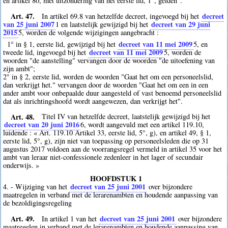
en artikel 80, met uitzondering van het eerste lid, 1°, gelden".
Art. 47.
decreet
In artikel 69.8 van hetzelfde decreet, ingevoegd bij het
van 25 juni 2007
decreet van 29 juni
1
en laatstelijk gewijzigd bij het
2015
5
, worden de volgende wijzigingen aangebracht :
decreet van 11 mei 2009
1° in § 1, eerste lid, gewijzigd bij het
5
, en
decreet van 11 mei 2009
tweede lid, ingevoegd bij het
5
, worden de
woorden "de aanstelling" vervangen door de woorden "de uitoefening van
zijn ambt";
2° in § 2, eerste lid, worden de woorden "Gaat het om een personeelslid,
dan verkrijgt het." vervangen door de woorden "Gaat het om een in een
ander ambt voor onbepaalde duur aangesteld of vast benoemd personeelslid
dat als inrichtingshoofd wordt aangewezen, dan verkrijgt het".
Art. 48.
Titel IV van hetzelfde decreet, laatstelijk gewijzigd bij het
decreet van 20 juni 2016
6
, wordt aangevuld met een artikel 119.10,
luidende : « Art. 119.10 Artikel 33, eerste lid, 5°, g), en artikel 49, § 1,
eerste lid, 5°, g), zijn niet van toepassing op personeelsleden die op 31
augustus 2017 voldoen aan de voorrangsregel vermeld in artikel 35 voor het
ambt van leraar niet-confessionele zedenleer in het lager of secundair
onderwijs. »
HOOFDSTUK 1
decreet van 25 juni 2001
4. - Wijziging van het
over bijzondere
maatregelen in verband met de lerarenambten en houdende aanpassing van
de bezoldigingsregeling
Art. 49.
decreet van 25 juni 2001
In artikel 1 van het
over bijzondere
maatregelen in verband met de lerarenambten en houdende aanpassing van