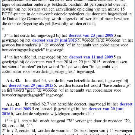
lager of secundair onderwijs bekleedt, beschikt dit personeelslid over het
bewijs van het bestaan van een aanvullende opleiding van ten minste 15
ECTS-punten in de niet-confessionele zedenleer dat door een hogeschool in
de Duitstalige Gemeenschap wordt uitgereikt of over één of meer bewijzen
die door de Regering als gelijkwaardig worden erkend;
»
decreet van 23 juni 2008
3° in het derde lid, ingevoegd bij het
3
en
decreet van 29 juni 2015
gewijzigd bij het
5
, worden na de woorden "in het
gewoon basisonderwijs" de woorden "of in het ambt van coördinator voor
bevorderingspedagogiek" ingevoegd;
decreet van 11 mei 2009
4° in het vijfde lid, ingevoegd bij het
5
en
gewijzigd bij de decreten van 5 mei 2014 en 29 juni 2015, worden tussen
het woord "worden" en het woord "in" de woorden "in het ambt van
coördinator voor bevorderingspedagogiek," ingevoegd.
Art. 42.
In artikel 53, vierde lid, van hetzelfde decreet, ingevoegd bij
decreet van 29 juni 2015
het
5
, worden tussen het woord "basisonderwijs"
en het woord "geen" de woorden "of in het ambt van coördinator voor
bevorderingspedagogiek" ingevoegd.
Art. 43.
decreet
In artikel 62.7 van hetzelfde decreet, ingevoegd bij het
van 11 mei 2009
decreet van 20 juni
5
en laatstelijk gewijzigd bij het
2016
6
, worden de volgende wijzigingen aangebracht :
1° in § 1, eerste lid, wordt het getal "78" vervangen door de woorden "79,
80, eerste lid, 2°";
2° in § 2, eerste lid, worden de woorden "De bepalingen van § 1" vervangen