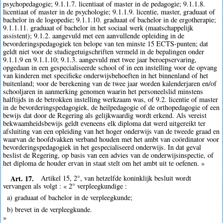
psychopedagogie; 9.1.1.7. licentiaat of master in de pedagogie; 9.1.1.8.
licentiaat of master in de psychologie; 9.1.1.9. licentie, master, graduaat of
bachelor in de logopedie; 9.1.1.10. graduaat of bachelor in de ergotherapie;
9.1.1.11. graduaat of bachelor in het sociaal werk (maatschappelijk
assistent); 9.1.2. aangevuld met een aanvullende opleiding in de
bevorderingspedagogiek ten belope van ten minste 15 ECTS-punten; dat
geldt niet voor de studiegetuigschriften vermeld in de bepalingen onder
9.1.1.9 en 9.1.1.10; 9.1.3. aangevuld met twee jaar beroepservaring,
opgedaan in een gespecialiseerde school of in een instelling voor de opvang
van kinderen met specifieke onderwijsbehoeften in het binnenland of het
buitenland; voor de berekening van de twee jaar worden kalenderjaren en/of
schooljaren in aanmerking genomen waarin het personeelslid minstens
halftijds in de betrokken instelling werkzaam was, of 9.2. licentie of master
in de bevorderingspedagogiek, de heilpedagogie of de orthopedagogie of een
bewijs dat door de Regering als gelijkwaardig wordt erkend. Als vereist
bekwaamheidsbewijs geldt eveneens elk diploma dat werd uitgereikt ter
afsluiting van een opleiding van het hoger onderwijs van de tweede graad en
waarvan de hoofdvakken verband houden met het ambt van coördinator voor
bevorderingspedagogiek in het gespecialiseerd onderwijs. In dat geval
beslist de Regering, op basis van een advies van de onderwijsinspectie, of
het diploma de houder ervan in staat stelt om het ambt uit te oefenen. »
Art. 17.
Artikel 15, 2°, van hetzelfde koninklijk besluit wordt
vervangen als volgt : « 2° verpleegkundige :
a) graduaat of bachelor in de verpleegkunde;
b) brevet in de verpleegkunde.
»