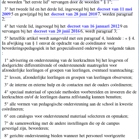
de woorden "het eerste lid" vervangen door de woorden " § 1";
decreet van 11 mei
3° het tweede lid en het derde lid, ingevoegd bij het
2009
decreet van 28 juni 2010
5
en gewijzigd bij het
7
, worden paragraaf
2;
decreet van 16 januari 2012
4° het vierde lid, ingevoegd bij het
9
en
decreet van 20 juni 2016
vervangen bij het
6
, wordt paragraaf 3;
5° hetzelfde artikel wordt aangevuld met een paragraaf 4, luidende : « § 4.
In afwijking van § 1 omvat de opdracht van de coördinator voor
bevorderingspedagogiek in het gespecialiseerd onderwijs de volgende taken
:
1° advisering en ondersteuning van de leerkrachten bij het lesgeven of
doelgerichte differentiërende of ondersteunende maatregelen voor
afzonderlijke leerlingen of groepen van leerlingen, eventueel teamteaching;
2° lessen, afzonderlijke leerlingen en groepen van leerlingen observeren;
3° de interne en externe hulp en de contacten met de ouders coördineren;
4° speciaal materiaal of speciale methoden voorbereiden en invoeren die de
leerkrachten en/of de leerlingen daarna zelfstandig kunnen benutten;
5° alle vormen van pedagogische ondersteuning aan de school in kwestie
coördineren;
6° een catalogus voor ondersteunend materiaal selecteren en opmaken;
7° de samenwerking met de andere instellingen die op de campus
gevestigd zijn, bevorderen;
8° gerichte ondersteuning bieden wanneer het personeel voortgezette