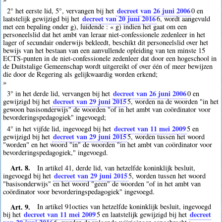
decreet van 26 juni 2006
2° het eerste lid, 5°, vervangen bij het
0
en
decreet van 20 juni 2016
laatstelijk gewijzigd bij het
6
, wordt aangevuld
met een bepaling onder g), luidende : « g) indien het gaat om een
personeelslid dat het ambt van leraar niet-confessionele zedenleer in het
lager of secundair onderwijs bekleedt, beschikt dit personeelslid over het
bewijs van het bestaan van een aanvullende opleiding van ten minste 15
ECTS-punten in de niet-confessionele zedenleer dat door een hogeschool in
de Duitstalige Gemeenschap wordt uitgereikt of over één of meer bewijzen
die door de Regering als gelijkwaardig worden erkend;
»
decreet van 26 juni 2006
3° in het derde lid, vervangen bij het
0
en
decreet van 29 juni 2015
gewijzigd bij het
5
, worden na de woorden "in het
gewoon basisonderwijs" de woorden "of in het ambt van coördinator voor
bevorderingspedagogiek" ingevoegd;
decreet van 11 mei 2009
4° in het vijfde lid, ingevoegd bij het
5
en
decreet van 29 juni 2015
gewijzigd bij het
5
, worden tussen het woord
"worden" en het woord "in" de woorden "in het ambt van coördinator voor
bevorderingspedagogiek," ingevoegd.
Art. 8.
In artikel 41, derde lid, van hetzelfde koninklijk besluit,
decreet van 29 juni 2015
ingevoegd bij het
5
, worden tussen het woord
"basisonderwijs" en het woord "geen" de woorden "of in het ambt van
coördinator voor bevorderingspedagogiek" ingevoegd.
Art. 9.
In artikel 91octies van hetzelfde koninklijk besluit, ingevoegd
decreet van 11 mei 2009
decreet
bij het
5
en laatstelijk gewijzigd bij het