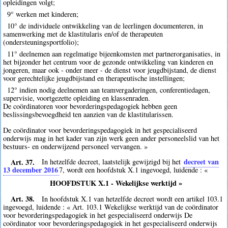
opleidingen volgt;
9° werken met kinderen;
10° de individuele ontwikkeling van de leerlingen documenteren, in
samenwerking met de klastitularis en/of de therapeuten
(ondersteuningsportfolio);
11° deelnemen aan regelmatige bijeenkomsten met partnerorganisaties, in
het bijzonder het centrum voor de gezonde ontwikkeling van kinderen en
jongeren, maar ook - onder meer - de dienst voor jeugdbijstand, de dienst
voor gerechtelijke jeugdbijstand en therapeutische instellingen;
12° indien nodig deelnemen aan teamvergaderingen, conferentiedagen,
supervisie, voortgezette opleiding en klassenraden.
De coördinatoren voor bevorderingspedagogiek hebben geen
beslissingsbevoegdheid ten aanzien van de klastitularissen.
De coördinator voor bevorderingspedagogiek in het gespecialiseerd
onderwijs mag in het kader van zijn werk geen ander personeelslid van het
bestuurs- en onderwijzend personeel vervangen. »
Art. 37.
decreet van
In hetzelfde decreet, laatstelijk gewijzigd bij het
13 december 2016
7
, wordt een hoofdstuk X.1 ingevoegd, luidende : «
HOOFDSTUK X.1 - Wekelijkse werktijd »
Art. 38.
In hoofdstuk X.1 van hetzelfde decreet wordt een artikel 103.1
ingevoegd, luidende : « Art. 103.1 Wekelijkse werktijd van de coördinator
voor bevorderingspedagogiek in het gespecialiseerd onderwijs De
coördinator voor bevorderingspedagogiek in het gespecialiseerd onderwijs