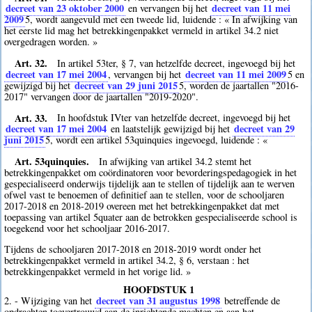
decreet van 23 oktober 2000
decreet van 11 mei
en vervangen bij het
2009
5
, wordt aangevuld met een tweede lid, luidende : « In afwijking van
het eerste lid mag het betrekkingenpakket vermeld in artikel 34.2 niet
overgedragen worden. »
Art. 32.
In artikel 53ter, § 7, van hetzelfde decreet, ingevoegd bij het
decreet van 17 mei 2004
decreet van 11 mei 2009
, vervangen bij het
5
en
decreet van 29 juni 2015
gewijzigd bij het
5
, worden de jaartallen "2016-
2017" vervangen door de jaartallen "2019-2020".
Art. 33.
In hoofdstuk IVter van hetzelfde decreet, ingevoegd bij het
decreet van 17 mei 2004
decreet van 29
en laatstelijk gewijzigd bij het
juni 2015
5
, wordt een artikel 53quinquies ingevoegd, luidende : «
Art. 53quinquies.
In afwijking van artikel 34.2 stemt het
betrekkingenpakket om coördinatoren voor bevorderingspedagogiek in het
gespecialiseerd onderwijs tijdelijk aan te stellen of tijdelijk aan te werven
ofwel vast te benoemen of definitief aan te stellen, voor de schooljaren
2017-2018 en 2018-2019 overeen met het betrekkingenpakket dat met
toepassing van artikel 5quater aan de betrokken gespecialiseerde school is
toegekend voor het schooljaar 2016-2017.
Tijdens de schooljaren 2017-2018 en 2018-2019 wordt onder het
betrekkingenpakket vermeld in artikel 34.2, § 6, verstaan : het
betrekkingenpakket vermeld in het vorige lid. »
HOOFDSTUK 1
decreet van 31 augustus 1998
2. - Wijziging van het
betreffende de
opdrachten toevertrouwd aan de inrichtende machten en aan het