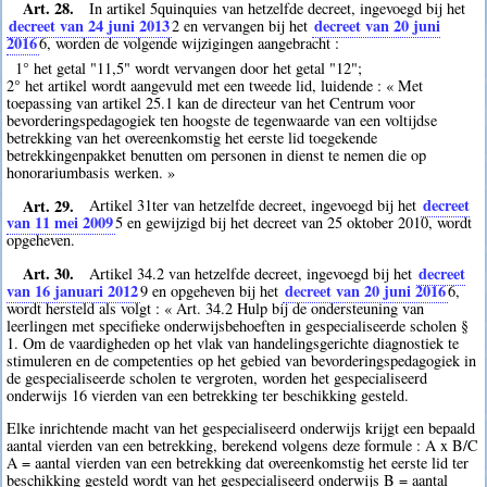
Art. 28.
In artikel 5quinquies van hetzelfde decreet, ingevoegd bij het
decreet van 24 juni 2013
decreet van 20 juni
2
en vervangen bij het
2016
6
, worden de volgende wijzigingen aangebracht :
1° het getal "11,5" wordt vervangen door het getal "12";
2° het artikel wordt aangevuld met een tweede lid, luidende : « Met
toepassing van artikel 25.1 kan de directeur van het Centrum voor
bevorderingspedagogiek ten hoogste de tegenwaarde van een voltijdse
betrekking van het overeenkomstig het eerste lid toegekende
betrekkingenpakket benutten om personen in dienst te nemen die op
honorariumbasis werken. »
Art. 29.
decreet
Artikel 31ter van hetzelfde decreet, ingevoegd bij het
van 11 mei 2009
5
en gewijzigd bij het decreet van 25 oktober 2010, wordt
opgeheven.
Art. 30.
decreet
Artikel 34.2 van hetzelfde decreet, ingevoegd bij het
van 16 januari 2012
decreet van 20 juni 2016
9
en opgeheven bij het
6
,
wordt hersteld als volgt : « Art. 34.2 Hulp bij de ondersteuning van
leerlingen met specifieke onderwijsbehoeften in gespecialiseerde scholen §
1. Om de vaardigheden op het vlak van handelingsgerichte diagnostiek te
stimuleren en de competenties op het gebied van bevorderingspedagogiek in
de gespecialiseerde scholen te vergroten, worden het gespecialiseerd
onderwijs 16 vierden van een betrekking ter beschikking gesteld.
Elke inrichtende macht van het gespecialiseerd onderwijs krijgt een bepaald
aantal vierden van een betrekking, berekend volgens deze formule : A x B/C
A = aantal vierden van een betrekking dat overeenkomstig het eerste lid ter
beschikking gesteld wordt van het gespecialiseerd onderwijs B = aantal