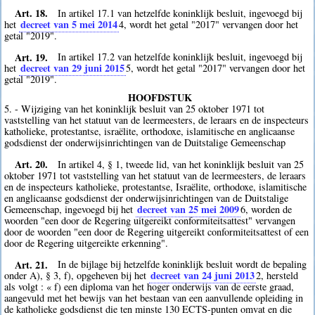
Art. 18.
In artikel 17.1 van hetzelfde koninklijk besluit, ingevoegd bij
decreet van 5 mei 2014
het
4
, wordt het getal "2017" vervangen door het
getal "2019".
Art. 19.
In artikel 17.2 van hetzelfde koninklijk besluit, ingevoegd bij
decreet van 29 juni 2015
het
5
, wordt het getal "2017" vervangen door het
getal "2019".
HOOFDSTUK
5. - Wijziging van het koninklijk besluit van 25 oktober 1971 tot
vaststelling van het statuut van de leermeesters, de leraars en de inspecteurs
katholieke, protestantse, israëlite, orthodoxe, islamitische en anglicaanse
godsdienst der onderwijsinrichtingen van de Duitstalige Gemeenschap
Art. 20.
In artikel 4, § 1, tweede lid, van het koninklijk besluit van 25
oktober 1971 tot vaststelling van het statuut van de leermeesters, de leraars
en de inspecteurs katholieke, protestantse, Israëlite, orthodoxe, islamitische
en anglicaanse godsdienst der onderwijsinrichtingen van de Duitstalige
decreet van 25 mei 2009
Gemeenschap, ingevoegd bij het
6
, worden de
woorden "een door de Regering uitgereikt conformiteitsattest" vervangen
door de woorden "een door de Regering uitgereikt conformiteitsattest of een
door de Regering uitgereikte erkenning".
Art. 21.
In de bijlage bij hetzelfde koninklijk besluit wordt de bepaling
decreet van 24 juni 2013
onder A), § 3, f), opgeheven bij het
2
, hersteld
als volgt : « f) een diploma van het hoger onderwijs van de eerste graad,
aangevuld met het bewijs van het bestaan van een aanvullende opleiding in
de katholieke godsdienst die ten minste 130 ECTS-punten omvat en die