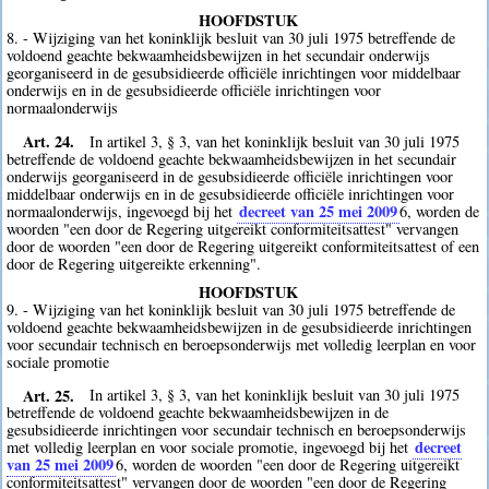
HOOFDSTUK
8. - Wijziging van het koninklijk besluit van 30 juli 1975 betreffende de
voldoend geachte bekwaamheidsbewijzen in het secundair onderwijs
georganiseerd in de gesubsidieerde officiële inrichtingen voor middelbaar
onderwijs en in de gesubsidieerde officiële inrichtingen voor
normaalonderwijs
Art. 24.
In artikel 3, § 3, van het koninklijk besluit van 30 juli 1975
betreffende de voldoend geachte bekwaamheidsbewijzen in het secundair
onderwijs georganiseerd in de gesubsidieerde officiële inrichtingen voor
middelbaar onderwijs en in de gesubsidieerde officiële inrichtingen voor
decreet van 25 mei 2009
normaalonderwijs, ingevoegd bij het
6
, worden de
woorden "een door de Regering uitgereikt conformiteitsattest" vervangen
door de woorden "een door de Regering uitgereikt conformiteitsattest of een
door de Regering uitgereikte erkenning".
HOOFDSTUK
9. - Wijziging van het koninklijk besluit van 30 juli 1975 betreffende de
voldoend geachte bekwaamheidsbewijzen in de gesubsidieerde inrichtingen
voor secundair technisch en beroepsonderwijs met volledig leerplan en voor
sociale promotie
Art. 25.
In artikel 3, § 3, van het koninklijk besluit van 30 juli 1975
betreffende de voldoend geachte bekwaamheidsbewijzen in de
gesubsidieerde inrichtingen voor secundair technisch en beroepsonderwijs
decreet
met volledig leerplan en voor sociale promotie, ingevoegd bij het
van 25 mei 2009
6
, worden de woorden "een door de Regering uitgereikt
conformiteitsattest" vervangen door de woorden "een door de Regering