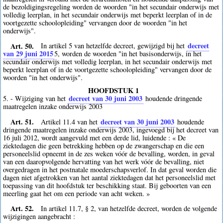
de bezoldigingsregeling worden de woorden "in het secundair onderwijs met
volledig leerplan, in het secundair onderwijs met beperkt leerplan of in de
voortgezette schoolopleiding" vervangen door de woorden "in het
onderwijs".
Art. 50.
decreet
In artikel 5 van hetzelfde decreet, gewijzigd bij het
van 29 juni 2015
5
, worden de woorden "in het basisonderwijs, in het
secundair onderwijs met volledig leerplan, in het secundair onderwijs met
beperkt leerplan of in de voortgezette schoolopleiding" vervangen door de
woorden "in het onderwijs".
HOOFDSTUK 1
decreet van 30 juni 2003
5. - Wijziging van het
houdende dringende
maatregelen inzake onderwijs 2003
Art. 51.
decreet van 30 juni 2003
Artikel 11.4 van het
houdende
dringende maatregelen inzake onderwijs 2003, ingevoegd bij het decreet van
16 juli 2012, wordt aangevuld met een derde lid, luidende : « De
ziektedagen die geen betrekking hebben op de zwangerschap en die een
personeelslid opneemt in de zes weken vóór de bevalling, worden, in geval
van een daaropvolgende hervatting van het werk vóór de bevalling, niet
overgedragen in het postnatale moederschapsverlof. In dat geval worden die
dagen niet afgetrokken van het aantal ziektedagen dat het personeelslid met
toepassing van dit hoofdstuk ter beschikking staat. Bij geboorten van een
meerling gaat het om een periode van acht weken. »
Art. 52.
In artikel 11.7, § 2, van hetzelfde decreet, worden de volgende
wijzigingen aangebracht :