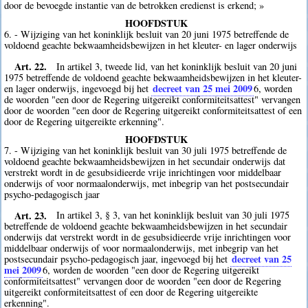
door de bevoegde instantie van de betrokken eredienst is erkend; »
HOOFDSTUK
6. - Wijziging van het koninklijk besluit van 20 juni 1975 betreffende de
voldoend geachte bekwaamheidsbewijzen in het kleuter- en lager onderwijs
Art. 22.
In artikel 3, tweede lid, van het koninklijk besluit van 20 juni
1975 betreffende de voldoend geachte bekwaamheidsbewijzen in het kleuter-
decreet van 25 mei 2009
en lager onderwijs, ingevoegd bij het
6
, worden
de woorden "een door de Regering uitgereikt conformiteitsattest" vervangen
door de woorden "een door de Regering uitgereikt conformiteitsattest of een
door de Regering uitgereikte erkenning".
HOOFDSTUK
7. - Wijziging van het koninklijk besluit van 30 juli 1975 betreffende de
voldoend geachte bekwaamheidsbewijzen in het secundair onderwijs dat
verstrekt wordt in de gesubsidieerde vrije inrichtingen voor middelbaar
onderwijs of voor normaalonderwijs, met inbegrip van het postsecundair
psycho-pedagogisch jaar
Art. 23.
In artikel 3, § 3, van het koninklijk besluit van 30 juli 1975
betreffende de voldoend geachte bekwaamheidsbewijzen in het secundair
onderwijs dat verstrekt wordt in de gesubsidieerde vrije inrichtingen voor
middelbaar onderwijs of voor normaalonderwijs, met inbegrip van het
decreet van 25
postsecundair psycho-pedagogisch jaar, ingevoegd bij het
mei 2009
6
, worden de woorden "een door de Regering uitgereikt
conformiteitsattest" vervangen door de woorden "een door de Regering
uitgereikt conformiteitsattest of een door de Regering uitgereikte
erkenning".