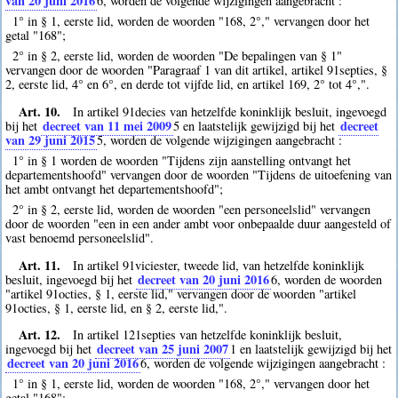
van 20 juni 2016
6
, worden de volgende wijzigingen aangebracht :
1° in § 1, eerste lid, worden de woorden "168, 2°," vervangen door het
getal "168";
2° in § 2, eerste lid, worden de woorden "De bepalingen van § 1"
vervangen door de woorden "Paragraaf 1 van dit artikel, artikel 91septies, §
2, eerste lid, 4° en 6°, en derde tot vijfde lid, en artikel 169, 2° tot 4°,".
Art. 10.
In artikel 91decies van hetzelfde koninklijk besluit, ingevoegd
decreet van 11 mei 2009
decreet
bij het
5
en laatstelijk gewijzigd bij het
van 29 juni 2015
5
, worden de volgende wijzigingen aangebracht :
1° in § 1 worden de woorden "Tijdens zijn aanstelling ontvangt het
departementshoofd" vervangen door de woorden "Tijdens de uitoefening van
het ambt ontvangt het departementshoofd";
2° in § 2, eerste lid, worden de woorden "een personeelslid" vervangen
door de woorden "een in een ander ambt voor onbepaalde duur aangesteld of
vast benoemd personeelslid".
Art. 11.
In artikel 91viciester, tweede lid, van hetzelfde koninklijk
decreet van 20 juni 2016
besluit, ingevoegd bij het
6
, worden de woorden
"artikel 91octies, § 1, eerste lid," vervangen door de woorden "artikel
91octies, § 1, eerste lid, en § 2, eerste lid,".
Art. 12.
In artikel 121septies van hetzelfde koninklijk besluit,
decreet van 25 juni 2007
ingevoegd bij het
1
en laatstelijk gewijzigd bij het
decreet van 20 juni 2016
6
, worden de volgende wijzigingen aangebracht :
1° in § 1, eerste lid, worden de woorden "168, 2°," vervangen door het
getal "168";