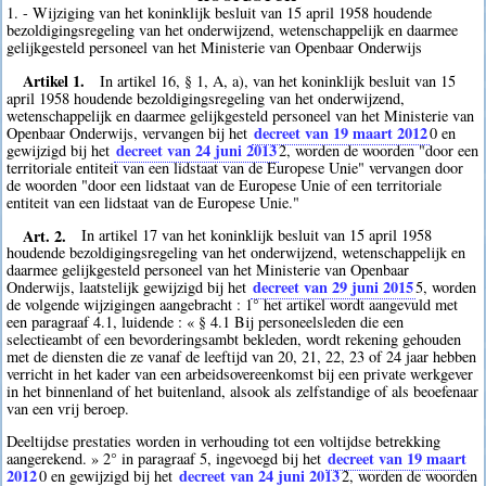
1. - Wijziging van het koninklijk besluit van 15 april 1958 houdende
bezoldigingsregeling van het onderwijzend, wetenschappelijk en daarmee
gelijkgesteld personeel van het Ministerie van Openbaar Onderwijs
Artikel 1.
In artikel 16, § 1, A, a), van het koninklijk besluit van 15
april 1958 houdende bezoldigingsregeling van het onderwijzend,
wetenschappelijk en daarmee gelijkgesteld personeel van het Ministerie van
decreet van 19 maart 2012
Openbaar Onderwijs, vervangen bij het
0
en
decreet van 24 juni 2013
gewijzigd bij het
2
, worden de woorden "door een
territoriale entiteit van een lidstaat van de Europese Unie" vervangen door
de woorden "door een lidstaat van de Europese Unie of een territoriale
entiteit van een lidstaat van de Europese Unie."
Art. 2.
In artikel 17 van het koninklijk besluit van 15 april 1958
houdende bezoldigingsregeling van het onderwijzend, wetenschappelijk en
daarmee gelijkgesteld personeel van het Ministerie van Openbaar
decreet van 29 juni 2015
Onderwijs, laatstelijk gewijzigd bij het
5
, worden
de volgende wijzigingen aangebracht : 1° het artikel wordt aangevuld met
een paragraaf 4.1, luidende : « § 4.1 Bij personeelsleden die een
selectieambt of een bevorderingsambt bekleden, wordt rekening gehouden
met de diensten die ze vanaf de leeftijd van 20, 21, 22, 23 of 24 jaar hebben
verricht in het kader van een arbeidsovereenkomst bij een private werkgever
in het binnenland of het buitenland, alsook als zelfstandige of als beoefenaar
van een vrij beroep.
Deeltijdse prestaties worden in verhouding tot een voltijdse betrekking
decreet van 19 maart
aangerekend. » 2° in paragraaf 5, ingevoegd bij het
2012
decreet van 24 juni 2013
0
en gewijzigd bij het
2
, worden de woorden