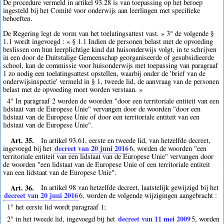
De procedure vermeld in artikel 93.28 is van toepassing op het beroep
ingesteld bij het Comité voor onderwijs aan leerlingen met specifieke
behoeften.
De Regering legt de vorm van het toelatingsattest vast. » 3° de volgende §
1.1 wordt ingevoegd : « § 1.1 Indien de personen belast met de opvoeding
beslissen om hun leerplichtige kind dat huisonderwijs volgt, in te schrijven
in een door de Duitstalige Gemeenschap georganiseerde of gesubsidieerde
school, kan de commissie voor huisonderwijs met toepassing van paragraaf
1 zo nodig een toelatingsattest opstellen, waarbij onder de 'brief van de
onderwijsinspectie' vermeld in § 1, tweede lid, de aanvraag van de personen
belast met de opvoeding moet worden verstaan. »
4° In paragraaf 2 worden de woorden "door een territoriale entiteit van een
lidstaat van de Europese Unie" vervangen door de woorden "door een
lidstaat van de Europese Unie of door een territoriale entiteit van een
lidstaat van de Europese Unie".
Art. 35.
In artikel 93.61, eerste en tweede lid, van hetzelfde decreet,
decreet van 20 juni 2016
ingevoegd bij het
6
, worden de woorden "een
territoriale entiteit van een lidstaat van de Europese Unie" vervangen door
de woorden "een lidstaat van de Europese Unie of een territoriale entiteit
van een lidstaat van de Europese Unie".
Art. 36.
In artikel 98 van hetzelfde decreet, laatstelijk gewijzigd bij het
decreet van 20 juni 2016
6
, worden de volgende wijzigingen aangebracht :
1° het eerste lid wordt paragraaf 1;
decreet van 11 mei 2009
2° in het tweede lid, ingevoegd bij het
5
, worden