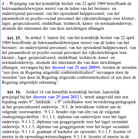
4. - Wijziging van het koninklijk besluit van 22 april 1969 betreffende de
bekwaamheidsbewijzen vereist van de leden van het bestuurs- en
onderwijzend personeel, van het opvoedend hulppersoneel, van het
paramedisch en psycho-sociaal personeel der rijksinrichtingen voor kleuter-,
lager, gespecialiseerd, middelbaar, technisch, kunst- en normaalonderwijs,
alsmede der internaten die van deze inrichtingen afhangen
Art. 15.
In artikel 3, laatste lid, van het koninklijk besluit van 22 april
1969 betreffende de bekwaamheidsbewijzen vereist van de leden van het
bestuurs- en onderwijzend personeel, van het opvoedend hulppersoneel, van
het paramedisch en psycho-sociaal personeel der rijksinrichtingen voor
kleuter-, lager, gespecialiseerd, middelbaar, technisch, kunst- en
normaalonderwijs, alsmede der internaten die van deze inrichtingen
decreet van 25 mei 2009
afhangen, vervangen bij het
6
, worden de woorden
"een door de Regering uitgereikt conformiteitsattest" vervangen door de
woorden "een door de Regering uitgereikt conformiteitsattest of een door de
Regering uitgereikte erkenning".
Art. 16.
Artikel 14 van hetzelfde koninklijk besluit, laatstelijk
decreet van 25 juni 2012
gewijzigd bij het
1
, wordt aangevuld met een
bepaling onder 9°, luidende : « 9° coördinator voor bevorderingspedagogiek
in het gespecialiseerd onderwijs : 9.1. de betrokkene voldoet aan de
volgende voorwaarden : 9.1.1. houder zijn van één van de volgende
studiegetuigschriften : 9.1.1.1. diploma van onderwijzer voor het lager
onderwijs; 9.1.1.2. diploma van geaggregeerde voor het lager secundair
onderwijs; 9.1.1.3. diploma van geaggregeerde voor het hoger secundair
onderwijs; 9.1.1.4. graduaat of bachelor als opvoeder; 9.1.1.5. licentie of
master in de opvoedingswetenschappen; 9.1.1.6. licentie of master in de