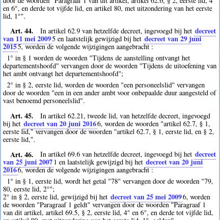
door de woorden "Paragraaf 1 van dit artikel, artikel 62.6, § 2, eerste lid, 4°
en 6°, en derde tot vijfde lid, en artikel 80, met uitzondering van het eerste
lid, 1°".
Art. 44.
decreet
In artikel 62.9 van hetzelfde decreet, ingevoegd bij het
van 11 mei 2009
decreet van 29 juni
5
en laatstelijk gewijzigd bij het
2015
5
, worden de volgende wijzigingen aangebracht :
1° in § 1 worden de woorden "Tijdens de aanstelling ontvangt het
departementshoofd" vervangen door de woorden "Tijdens de uitoefening van
het ambt ontvangt het departementshoofd";
2° in § 2, eerste lid, worden de woorden "een personeelslid" vervangen
door de woorden "een in een ander ambt voor onbepaalde duur aangesteld of
vast benoemd personeelslid".
Art. 45.
In artikel 62.21, tweede lid, van hetzelfde decreet, ingevoegd
decreet van 20 juni 2016
bij het
6
, worden de woorden "artikel 62.7, § 1,
eerste lid," vervangen door de woorden "artikel 62.7, § 1, eerste lid, en § 2,
eerste lid,".
Art. 46.
decreet
In artikel 69.6 van hetzelfde decreet, ingevoegd bij het
van 25 juni 2007
decreet van 20 juni
1
en laatstelijk gewijzigd bij het
2016
6
, worden de volgende wijzigingen aangebracht :
1° in § 1, eerste lid, wordt het getal "78" vervangen door de woorden "79,
80, eerste lid, 2°";
decreet van 25 mei 2009
2° in § 2, eerste lid, gewijzigd bij het
6
, worden
de woorden "Paragraaf 1 geldt" vervangen door de woorden "Paragraaf 1
van dit artikel, artikel 69.5, § 2, eerste lid, 4° en 6°, en derde tot vijfde lid,