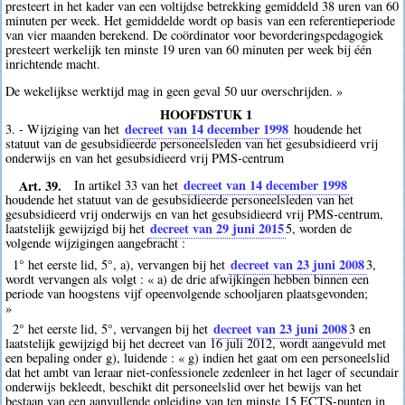
presteert in het kader van een voltijdse betrekking gemiddeld 38 uren van 60
minuten per week. Het gemiddelde wordt op basis van een referentieperiode
van vier maanden berekend. De coördinator voor bevorderingspedagogiek
presteert werkelijk ten minste 19 uren van 60 minuten per week bij één
inrichtende macht.
De wekelijkse werktijd mag in geen geval 50 uur overschrijden. »
HOOFDSTUK 1
decreet van 14 december 1998
3. - Wijziging van het
houdende het
statuut van de gesubsidieerde personeelsleden van het gesubsidieerd vrij
onderwijs en van het gesubsidieerd vrij PMS-centrum
Art. 39.
decreet van 14 december 1998
In artikel 33 van het
houdende het statuut van de gesubsidieerde personeelsleden van het
gesubsidieerd vrij onderwijs en van het gesubsidieerd vrij PMS-centrum,
decreet van 29 juni 2015
laatstelijk gewijzigd bij het
5
, worden de
volgende wijzigingen aangebracht :
decreet van 23 juni 2008
1° het eerste lid, 5°, a), vervangen bij het
3
,
wordt vervangen als volgt : « a) de drie afwijkingen hebben binnen een
periode van hoogstens vijf opeenvolgende schooljaren plaatsgevonden;
»
decreet van 23 juni 2008
2° het eerste lid, 5°, vervangen bij het
3
en
laatstelijk gewijzigd bij het decreet van 16 juli 2012, wordt aangevuld met
een bepaling onder g), luidende : « g) indien het gaat om een personeelslid
dat het ambt van leraar niet-confessionele zedenleer in het lager of secundair
onderwijs bekleedt, beschikt dit personeelslid over het bewijs van het
bestaan van een aanvullende opleiding van ten minste 15 ECTS-punten in