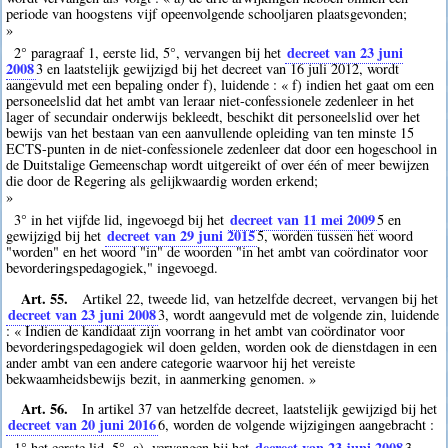
periode van hoogstens vijf opeenvolgende schooljaren plaatsgevonden;
»
decreet van 23 juni
2° paragraaf 1, eerste lid, 5°, vervangen bij het
2008
3
en laatstelijk gewijzigd bij het decreet van 16 juli 2012, wordt
aangevuld met een bepaling onder f), luidende : « f) indien het gaat om een
personeelslid dat het ambt van leraar niet-confessionele zedenleer in het
lager of secundair onderwijs bekleedt, beschikt dit personeelslid over het
bewijs van het bestaan van een aanvullende opleiding van ten minste 15
ECTS-punten in de niet-confessionele zedenleer dat door een hogeschool in
de Duitstalige Gemeenschap wordt uitgereikt of over één of meer bewijzen
die door de Regering als gelijkwaardig worden erkend;
»
decreet van 11 mei 2009
3° in het vijfde lid, ingevoegd bij het
5
en
decreet van 29 juni 2015
gewijzigd bij het
5
, worden tussen het woord
"worden" en het woord "in" de woorden "in het ambt van coördinator voor
bevorderingspedagogiek," ingevoegd.
Art. 55.
Artikel 22, tweede lid, van hetzelfde decreet, vervangen bij het
decreet van 23 juni 2008
3
, wordt aangevuld met de volgende zin, luidende
: « Indien de kandidaat zijn voorrang in het ambt van coördinator voor
bevorderingspedagogiek wil doen gelden, worden ook de dienstdagen in een
ander ambt van een andere categorie waarvoor hij het vereiste
bekwaamheidsbewijs bezit, in aanmerking genomen. »
Art. 56.
In artikel 37 van hetzelfde decreet, laatstelijk gewijzigd bij het
decreet van 20 juni 2016
6
, worden de volgende wijzigingen aangebracht :
decreet van 23 juni 2008
1° het eerste lid, 5°, a), vervangen bij het
3
,