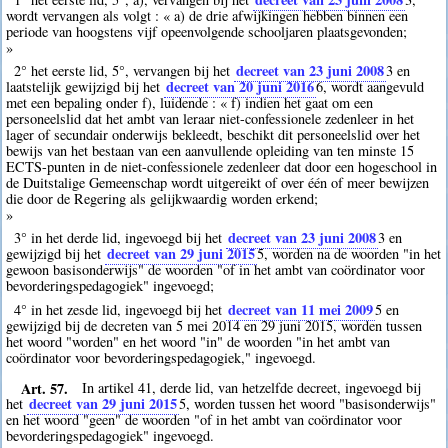
wordt vervangen als volgt : « a) de drie afwijkingen hebben binnen een
periode van hoogstens vijf opeenvolgende schooljaren plaatsgevonden;
»
decreet van 23 juni 2008
2° het eerste lid, 5°, vervangen bij het
3
en
decreet van 20 juni 2016
laatstelijk gewijzigd bij het
6
, wordt aangevuld
met een bepaling onder f), luidende : « f) indien het gaat om een
personeelslid dat het ambt van leraar niet-confessionele zedenleer in het
lager of secundair onderwijs bekleedt, beschikt dit personeelslid over het
bewijs van het bestaan van een aanvullende opleiding van ten minste 15
ECTS-punten in de niet-confessionele zedenleer dat door een hogeschool in
de Duitstalige Gemeenschap wordt uitgereikt of over één of meer bewijzen
die door de Regering als gelijkwaardig worden erkend;
»
decreet van 23 juni 2008
3° in het derde lid, ingevoegd bij het
3
en
decreet van 29 juni 2015
gewijzigd bij het
5
, worden na de woorden "in het
gewoon basisonderwijs" de woorden "of in het ambt van coördinator voor
bevorderingspedagogiek" ingevoegd;
decreet van 11 mei 2009
4° in het zesde lid, ingevoegd bij het
5
en
gewijzigd bij de decreten van 5 mei 2014 en 29 juni 2015, worden tussen
het woord "worden" en het woord "in" de woorden "in het ambt van
coördinator voor bevorderingspedagogiek," ingevoegd.
Art. 57.
In artikel 41, derde lid, van hetzelfde decreet, ingevoegd bij
decreet van 29 juni 2015
het
5
, worden tussen het woord "basisonderwijs"
en het woord "geen" de woorden "of in het ambt van coördinator voor
bevorderingspedagogiek" ingevoegd.