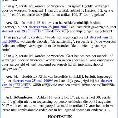
2° in § 2, eerste lid, worden de woorden "Paragraaf 1 geldt" vervangen
door de woorden "Paragraaf 1 van dit artikel, artikel 121sexies, § 2, eerste
lid, 4° en 6°, en derde tot vijfde lid, en artikel 169, 2° tot 4°, gelden".
Art. 13.
In artikel 121nonies van hetzelfde koninklijk besluit,
decreet van 25 juni 2007
ingevoegd bij het
1
en laatstelijk gewijzigd bij het
decreet van 29 juni 2015
5
, worden de volgende wijzigingen aangebracht :
decreet van 11
1° in paragraaf 1, eerste en tweede lid, ingevoegd bij het
mei 2009
5
, worden de woorden "de aanstelling", respectievelijk de woorden
"zijn aanstelling" vervangen door de woorden "de uitoefening van zijn
ambt".
2° in § 2, eerste lid, worden de woorden "Gaat het om een personeelslid"
vervangen door de woorden "Wordt een in een ander ambt voor onbepaalde
duur aangesteld of vast benoemd personeelslid als inrichtingshoofd
aangewezen".
Art. 14.
Hoofdstuk XIbis van hetzelfde koninklijk besluit, ingevoegd
decreet van 25 mei 2009
decreet
bij het
6
en laatstelijk gewijzigd bij het
van 20 juni 2016
6
, wordt aangevuld met een artikel 169undecies, luidende
: «
Art. 169undecies.
Artikel 16, eerste lid, 5°, g), en artikel 39, eerste
lid, 5°, g) zijn niet van toepassing op personeelsleden die op 31 augustus
2017 voldoen aan de voorrangsregel vermeld in artikel 17 voor het ambt van
leraar niet-confessionele zedenleer in het lager of secundair onderwijs. »
HOOFDSTUK