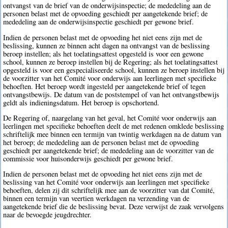
ontvangst van de brief van de onderwijsinspectie; de mededeling aan de
personen belast met de opvoeding geschiedt per aangetekende brief; de
mededeling aan de onderwijsinspectie geschiedt per gewone brief.
Indien de personen belast met de opvoeding het niet eens zijn met de
beslissing, kunnen ze binnen acht dagen na ontvangst van de beslissing
beroep instellen; als het toelatingsattest opgesteld is voor een gewone
school, kunnen ze beroep instellen bij de Regering; als het toelatingsattest
opgesteld is voor een gespecialiseerde school, kunnen ze beroep instellen bij
de voorzitter van het Comité voor onderwijs aan leerlingen met specifieke
behoeften. Het beroep wordt ingesteld per aangetekende brief of tegen
ontvangstbewijs. De datum van de poststempel of van het ontvangstbewijs
geldt als indieningsdatum. Het beroep is opschortend.
De Regering of, naargelang van het geval, het Comité voor onderwijs aan
leerlingen met specifieke behoeften deelt de met redenen omklede beslissing
schriftelijk mee binnen een termijn van twintig werkdagen na de datum van
het beroep; de mededeling aan de personen belast met de opvoeding
geschiedt per aangetekende brief; de mededeling aan de voorzitter van de
commissie voor huisonderwijs geschiedt per gewone brief.
Indien de personen belast met de opvoeding het niet eens zijn met de
beslissing van het Comité voor onderwijs aan leerlingen met specifieke
behoeften, delen zij dit schriftelijk mee aan de voorzitter van dat Comité,
binnen een termijn van veertien werkdagen na verzending van de
aangetekende brief die de beslissing bevat. Deze verwijst de zaak vervolgens
naar de bevoegde jeugdrechter.