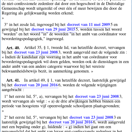
de niet-confessionele zedenleer dat door een hogeschool in de Duitstalige
Gemeenschap wordt uitgereikt of over één of meer bewijzen die door de
Regering als gelijkwaardig worden erkend;
»
decreet van 11 mei 2009
3° in het zesde lid, ingevoegd bij het
5
en
decreet van 29 juni 2015
gewijzigd bij het
5
, worden tussen het woord
"worden" en het woord "in" de woorden "in het ambt van coördinator voor
bevorderingspedagogiek," ingevoegd.
Art. 40.
Artikel 35, § 1, tweede lid, van hetzelfde decreet, vervangen
decreet van 23 juni 2008
bij het
3
, wordt aangevuld met de volgende zin :
« Indien de kandidaat zijn voorrang in het ambt van coördinator voor
bevorderingspedagogiek wil doen gelden, worden ook de dienstdagen in een
ander ambt van een andere categorie waarvoor hij het vereiste
bekwaamheidsbewijs bezit, in aanmerking genomen. »
Art. 41.
In artikel 49, § 1, van hetzelfde decreet, laatstelijk gewijzigd
decreet van 20 juni 2016
bij het
6
, worden de volgende wijzigingen
aangebracht :
decreet van 23 juni 2008
1° het eerste lid, 5°, a), vervangen bij het
3
,
wordt vervangen als volgt : « a) de drie afwijkingen hebben binnen een
periode van hoogstens vijf opeenvolgende schooljaren plaatsgevonden;
»
decreet van 23 juni 2008
2° het eerste lid, 5°, vervangen bij het
3
en
decreet van 20 juni 2016
laatstelijk gewijzigd bij het
6
, wordt aangevuld
met een bepaling onder g), luidende : « g) indien het gaat om een
personeelslid dat het ambt van leraar niet-confessionele zedenleer in het