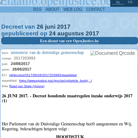
^
-
NL
FR
RSS
ABOUT
WEB LOG
CONTACT
Decreet van
26
juni
2017
gepubliceerd op
24
augustus
2017
Een dienst van vzw OpenJustice.be
ministerie van de duitstalige gemeenschap
bron
2017203993
numac
24/08/2017
pub.
26/06/2017
prom.
ELI
eli/decreet/2017/06/26/2017203993/staatsblad
staatsblad
https://www.ejustice.just.fgov.be/cgi/article_body(...)
links
Raad van State (chrono)
26 JUNI 2017. - Decreet houdende maatregelen inzake onderwijs 2017
(1)
Het Parlement van de Duitstalige Gemeenschap heeft aangenomen en Wij,
Regering, bekrachtigen hetgeen volgt :
HOOFDSTUK