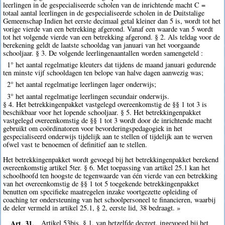
leerlingen in de gespecialiseerde scholen van de inrichtende macht C =
totaal aantal leerlingen in de gespecialiseerde scholen in de Duitstalige
Gemeenschap Indien het eerste decimaal getal kleiner dan 5 is, wordt tot het
vorige vierde van een betrekking afgerond. Vanaf een waarde van 5 wordt
tot het volgende vierde van een betrekking afgerond. § 2. Als teldag voor de
berekening geldt de laatste schooldag van januari van het voorgaande
schooljaar. § 3. De volgende leerlingenaantallen worden samengeteld :
1° het aantal regelmatige kleuters dat tijdens de maand januari gedurende
ten minste vijf schooldagen ten belope van halve dagen aanwezig was;
2° het aantal regelmatige leerlingen lager onderwijs;
3° het aantal regelmatige leerlingen secundair onderwijs.
§ 4. Het betrekkingenpakket vastgelegd overeenkomstig de §§ 1 tot 3 is
beschikbaar voor het lopende schooljaar. § 5. Het betrekkingenpakket
vastgelegd overeenkomstig de §§ 1 tot 3 wordt door de inrichtende macht
gebruikt om coördinatoren voor bevorderingspedagogiek in het
gespecialiseerd onderwijs tijdelijk aan te stellen of tijdelijk aan te werven
ofwel vast te benoemen of definitief aan te stellen.
Het betrekkingenpakket wordt gevoegd bij het betrekkingenpakket berekend
overeenkomstig artikel 5ter. § 6. Met toepassing van artikel 25.1 kan het
schoolhoofd ten hoogste de tegenwaarde van één vierde van een betrekking
van het overeenkomstig de §§ 1 tot 5 toegekende betrekkingenpakket
benutten om specifieke maatregelen inzake voortgezette opleiding of
coaching ter ondersteuning van het schoolpersoneel te financieren, waarbij
de deler vermeld in artikel 25.1, § 2, eerste lid, 38 bedraagt. »
Art. 31.
Artikel 53bis, § 1, van hetzelfde decreet, ingevoegd bij het