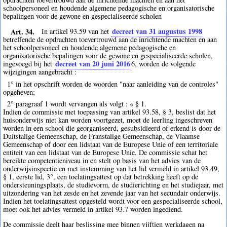
schoolpersoneel en houdende algemene pedagogische en organisatorische
bepalingen voor de gewone en gespecialiseerde scholen
Art. 34.
decreet van 31 augustus 1998
In artikel 93.59 van het
betreffende de opdrachten toevertrouwd aan de inrichtende machten en aan
het schoolpersoneel en houdende algemene pedagogische en
organisatorische bepalingen voor de gewone en gespecialiseerde scholen,
decreet van 20 juni 2016
ingevoegd bij het
6
, worden de volgende
wijzigingen aangebracht :
1° in het opschrift worden de woorden "naar aanleiding van de controles"
opgeheven;
2° paragraaf 1 wordt vervangen als volgt : « § 1.
Indien de commissie met toepassing van artikel 93.58, § 3, beslist dat het
huisonderwijs niet kan worden voortgezet, moet de leerling ingeschreven
worden in een school die georganiseerd, gesubsidieerd of erkend is door de
Duitstalige Gemeenschap, de Franstalige Gemeenschap, de Vlaamse
Gemeenschap of door een lidstaat van de Europese Unie of een territoriale
entiteit van een lidstaat van de Europese Unie. De commissie schat het
bereikte competentieniveau in en stelt op basis van het advies van de
onderwijsinspectie en met instemming van het lid vermeld in artikel 93.49,
§ 1, eerste lid, 3°, een toelatingsattest op dat betrekking heeft op de
ondersteuningsplaats, de studievorm, de studierichting en het studiejaar, met
uitzondering van het zesde en het zevende jaar van het secundair onderwijs.
Indien het toelatingsattest opgesteld wordt voor een gespecialiseerde school,
moet ook het advies vermeld in artikel 93.7 worden ingediend.
De commissie deelt haar beslissing mee binnen vijftien werkdagen na