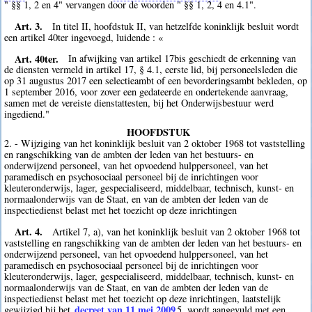
" §§ 1, 2 en 4" vervangen door de woorden " §§ 1, 2, 4 en 4.1".
Art. 3.
In titel II, hoofdstuk II, van hetzelfde koninklijk besluit wordt
een artikel 40ter ingevoegd, luidende : «
Art. 40ter.
In afwijking van artikel 17bis geschiedt de erkenning van
de diensten vermeld in artikel 17, § 4.1, eerste lid, bij personeelsleden die
op 31 augustus 2017 een selectieambt of een bevorderingsambt bekleden, op
1 september 2016, voor zover een gedateerde en ondertekende aanvraag,
samen met de vereiste dienstattesten, bij het Onderwijsbestuur werd
ingediend."
HOOFDSTUK
2. - Wijziging van het koninklijk besluit van 2 oktober 1968 tot vaststelling
en rangschikking van de ambten der leden van het bestuurs- en
onderwijzend personeel, van het opvoedend hulppersoneel, van het
paramedisch en psychosociaal personeel bij de inrichtingen voor
kleuteronderwijs, lager, gespecialiseerd, middelbaar, technisch, kunst- en
normaalonderwijs van de Staat, en van de ambten der leden van de
inspectiedienst belast met het toezicht op deze inrichtingen
Art. 4.
Artikel 7, a), van het koninklijk besluit van 2 oktober 1968 tot
vaststelling en rangschikking van de ambten der leden van het bestuurs- en
onderwijzend personeel, van het opvoedend hulppersoneel, van het
paramedisch en psychosociaal personeel bij de inrichtingen voor
kleuteronderwijs, lager, gespecialiseerd, middelbaar, technisch, kunst- en
normaalonderwijs van de Staat, en van de ambten der leden van de
inspectiedienst belast met het toezicht op deze inrichtingen, laatstelijk
decreet van 11 mei 2009
gewijzigd bij het
5
, wordt aangevuld met een