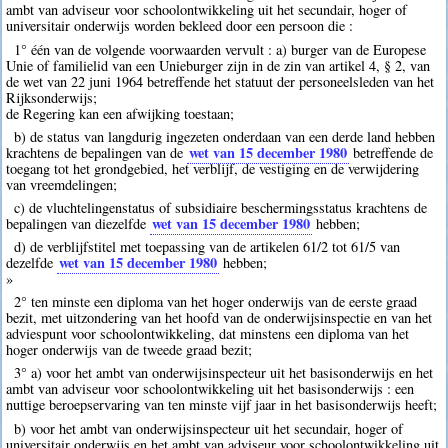
ambt van adviseur voor schoolontwikkeling uit het secundair, hoger of
universitair onderwijs worden bekleed door een persoon die :
1° één van de volgende voorwaarden vervult : a) burger van de Europese
Unie of familielid van een Unieburger zijn in de zin van artikel 4, § 2, van
de wet van 22 juni 1964 betreffende het statuut der personeelsleden van het
Rijksonderwijs;
de Regering kan een afwijking toestaan;
b) de status van langdurig ingezeten onderdaan van een derde land hebben
wet van 15 december 1980
krachtens de bepalingen van de
betreffende de
toegang tot het grondgebied, het verblijf, de vestiging en de verwijdering
van vreemdelingen;
c) de vluchtelingenstatus of subsidiaire beschermingsstatus krachtens de
wet van 15 december 1980
bepalingen van diezelfde
hebben;
d) de verblijfstitel met toepassing van de artikelen 61/2 tot 61/5 van
wet van 15 december 1980
dezelfde
hebben;
»
2° ten minste een diploma van het hoger onderwijs van de eerste graad
bezit, met uitzondering van het hoofd van de onderwijsinspectie en van het
adviespunt voor schoolontwikkeling, dat minstens een diploma van het
hoger onderwijs van de tweede graad bezit;
3° a) voor het ambt van onderwijsinspecteur uit het basisonderwijs en het
ambt van adviseur voor schoolontwikkeling uit het basisonderwijs : een
nuttige beroepservaring van ten minste vijf jaar in het basisonderwijs heeft;
b) voor het ambt van onderwijsinspecteur uit het secundair, hoger of
universitair onderwijs en het ambt van adviseur voor schoolontwikkeling uit