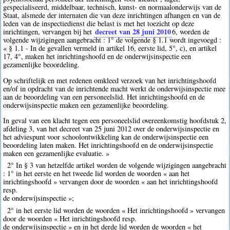
gespecialiseerd, middelbaar, technisch, kunst- en normaalonderwijs van de
Staat, alsmede der internaten die van deze inrichtingen afhangen en van de
leden van de inspectiedienst die belast is met het toezicht op deze
decreet van 28 juni 2010
inrichtingen, vervangen bij het
6
, worden de
volgende wijzigingen aangebracht : 1° de volgende § 1.1 wordt ingevoegd :
« § 1.1 - In de gevallen vermeld in artikel 16, eerste lid, 5°, c), en artikel
17, 4°, maken het inrichtingshoofd en de onderwijsinspectie een
gezamenlijke beoordeling.
Op schriftelijk en met redenen omkleed verzoek van het inrichtingshoofd
en/of in opdracht van de inrichtende macht werkt de onderwijsinspectie mee
aan de beoordeling van een personeelslid. Het inrichtingshoofd en de
onderwijsinspectie maken een gezamenlijke beoordeling.
In geval van een klacht tegen een personeelslid overeenkomstig hoofdstuk 2,
afdeling 3, van het decreet van 25 juni 2012 over de onderwijsinspectie en
het adviespunt voor schoolontwikkeling kan de onderwijsinspectie een
beoordeling laten maken. Het inrichtingshoofd en de onderwijsinspectie
maken een gezamenlijke evaluatie. »
2° In § 3 van hetzelfde artikel worden de volgende wijzigingen aangebracht
: 1° in het eerste en het tweede lid worden de woorden « aan het
inrichtingshoofd » vervangen door de woorden « aan het inrichtingshoofd
resp.
de onderwijsinspectie »;
2° in het eerste lid worden de woorden « Het inrichtingshoofd » vervangen
door de woorden « Het inrichtingshoofd resp.
de onderwijsinspectie » en in het derde lid worden de woorden « het