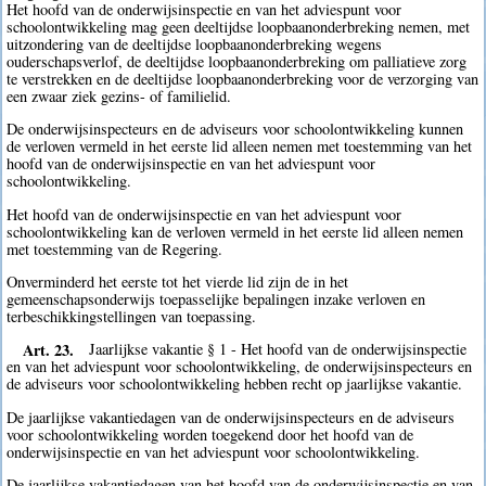
Het hoofd van de onderwijsinspectie en van het adviespunt voor
schoolontwikkeling mag geen deeltijdse loopbaanonderbreking nemen, met
uitzondering van de deeltijdse loopbaanonderbreking wegens
ouderschapsverlof, de deeltijdse loopbaanonderbreking om palliatieve zorg
te verstrekken en de deeltijdse loopbaanonderbreking voor de verzorging van
een zwaar ziek gezins- of familielid.
De onderwijsinspecteurs en de adviseurs voor schoolontwikkeling kunnen
de verloven vermeld in het eerste lid alleen nemen met toestemming van het
hoofd van de onderwijsinspectie en van het adviespunt voor
schoolontwikkeling.
Het hoofd van de onderwijsinspectie en van het adviespunt voor
schoolontwikkeling kan de verloven vermeld in het eerste lid alleen nemen
met toestemming van de Regering.
Onverminderd het eerste tot het vierde lid zijn de in het
gemeenschapsonderwijs toepasselijke bepalingen inzake verloven en
terbeschikkingstellingen van toepassing.
Art. 23.
Jaarlijkse vakantie § 1 - Het hoofd van de onderwijsinspectie
en van het adviespunt voor schoolontwikkeling, de onderwijsinspecteurs en
de adviseurs voor schoolontwikkeling hebben recht op jaarlijkse vakantie.
De jaarlijkse vakantiedagen van de onderwijsinspecteurs en de adviseurs
voor schoolontwikkeling worden toegekend door het hoofd van de
onderwijsinspectie en van het adviespunt voor schoolontwikkeling.
De jaarlijkse vakantiedagen van het hoofd van de onderwijsinspectie en van