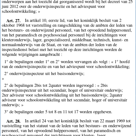
onderwerpen aan het toezicht dat georganiseerd wordt bij het decreet van 25
juni 2012 over de onderwijsinspectie en het adviespunt voor
schoolontwikkeling; »
Art. 27.
In artikel 10, eerste lid, van het koninklijk besluit van 2
oktober 1968 tot vaststelling en rangschikking van de ambten der leden van
het bestuurs- en onderwijzend personeel, van het opvoedend hulppersoneel,
van het paramedisch en psychosociaal personeel bij de inrichtingen voor
kleuteronderwijs, lager, gespecialiseerd, middelbaar, technisch, kunst- en
normaalonderwijs van de Staat, en van de ambten der leden van de
inspectiedienst belast met het toezicht op deze inrichtingen worden de
volgende wijzigingen aangebracht :
1° de bepalingen onder 1° en 2° worden vervangen als volgt : « 1° hoofd
van de onderwijsinspectie en van het adviespunt voor schoolontwikkeling;
2° onderwijsinspecteur uit het basisonderwijs;
»
2° de bepalingen 2bis tot 2quater worden ingevoegd : « 2bis
onderwijsinspecteur uit het secundair, hoger of universitair onderwijs;
2ter adviseur voor schoolontwikkeling uit het basisonderwijs; 2quater
adviseur voor schoolontwikkeling uit het secundair, hoger of universitair
onderwijs; »
3° de bepalingen onder 5 tot 8 en 11 tot 17 worden opgeheven.
Art. 28.
In artikel 24 van het koninklijk besluit van 22 maart 1969 tot
vaststelling van het statuut van de leden van het bestuurs- en onderwijzend
personeel, van het opvoedend hulppersoneel, van het paramedisch en
psychosociaal personeel der inrichtingen voor kleuter-, lager,