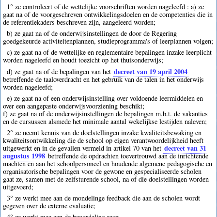
1° ze controleert of de wettelijke voorschriften worden nageleefd : a) ze
gaat na of de voorgeschreven ontwikkelingsdoelen en de competenties die in
de referentiekaders beschreven zijn, aangeleerd worden;
b) ze gaat na of de onderwijsinstellingen de door de Regering
goedgekeurde activiteitenplannen, studieprogramma's of leerplannen volgen;
c) ze gaat na of de wettelijke en reglementaire bepalingen inzake leerplicht
worden nageleefd en houdt toezicht op het thuisonderwijs;
decreet van 19 april 2004
d) ze gaat na of de bepalingen van het
betreffende de taaloverdracht en het gebruik van de talen in het onderwijs
worden nageleefd;
e) ze gaat na of een onderwijsinstelling over voldoende leermiddelen en
over een aangepaste onderwijsvoorziening beschikt;
f) ze gaat na of de onderwijsinstellingen de bepalingen m.b.t. de vakanties
en de cursussen alsmede het minimale aantal wekelijkse lestijden naleven;
2° ze neemt kennis van de doelstellingen inzake kwaliteitsbewaking en
kwaliteitsontwikkeling die de school op eigen verantwoordelijkheid heeft
decreet van 31
uitgewerkt en in de gevallen vermeld in artikel 70 van het
augustus 1998
betreffende de opdrachten toevertrouwd aan de inrichtende
machten en aan het schoolpersoneel en houdende algemene pedagogische en
organisatorische bepalingen voor de gewone en gespecialiseerde scholen
gaat ze, samen met de zelfsturende school, na of die doelstellingen worden
uitgevoerd;
3° ze werkt mee aan de mondelinge feedback die aan de scholen wordt
gegeven over de externe evaluatie;
4° ze werkt mee aan de beoordeling resp.