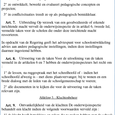
2° ze ontwikkelt, bewerkt en evalueert pedagogische concepten en
projecten;
3° in conflictsituaties treedt ze op als pedagogisch bemiddelaar.
Art. 7.
Uitbreiding Op verzoek van een gesubsidieerde of erkende
inrichtende macht vervult de onderwijsinspectie de in artikel 6, tweede lid,
vermelde taken voor de scholen die onder deze inrichtende macht
ressorteren.
In opdracht van de Regering geeft het adviespunt voor schoolontwikkeling
advies aan andere pedagogische instellingen, indien deze instellingen
daarmee ingestemd hebben.
Art. 8.
Uitvoering van de taken Voor de uitoefening van de taken
vermeld in de artikelen 6 en 7 hebben de onderwijsinspecteurs het recht om
:
1° de lessen, na ruggespraak met het schoolhoofd of - indien het
schoolhoofd afwezig is - met diens plaatsvervanger, bij te wonen en een
brede dialoog met de leden van de schoolgemeenschap te voeren;
2° alle documenten in te kijken die voor de uitvoering van de taken
relevant zijn.
Afdeling 3. - Klachtenbeheer
Art. 9.
Ontvankelijkheid van de klachten De onderwijsinspectie
behandelt een klacht indien de volgende voorwaarden vervuld zijn :
1° de klacht heeft betrekking op zaken die te maken hebben met de school;