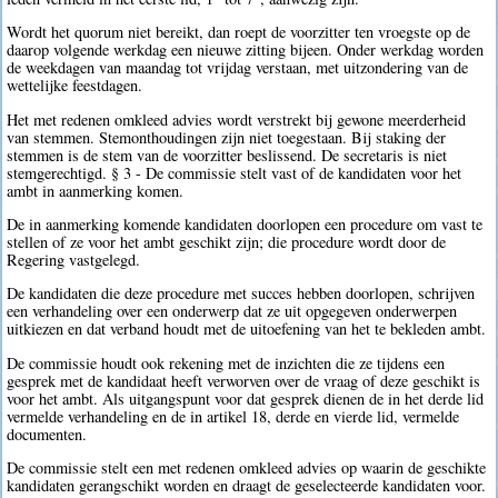
Wordt het quorum niet bereikt, dan roept de voorzitter ten vroegste op de
daarop volgende werkdag een nieuwe zitting bijeen. Onder werkdag worden
de weekdagen van maandag tot vrijdag verstaan, met uitzondering van de
wettelijke feestdagen.
Het met redenen omkleed advies wordt verstrekt bij gewone meerderheid
van stemmen. Stemonthoudingen zijn niet toegestaan. Bij staking der
stemmen is de stem van de voorzitter beslissend. De secretaris is niet
stemgerechtigd. § 3 - De commissie stelt vast of de kandidaten voor het
ambt in aanmerking komen.
De in aanmerking komende kandidaten doorlopen een procedure om vast te
stellen of ze voor het ambt geschikt zijn; die procedure wordt door de
Regering vastgelegd.
De kandidaten die deze procedure met succes hebben doorlopen, schrijven
een verhandeling over een onderwerp dat ze uit opgegeven onderwerpen
uitkiezen en dat verband houdt met de uitoefening van het te bekleden ambt.
De commissie houdt ook rekening met de inzichten die ze tijdens een
gesprek met de kandidaat heeft verworven over de vraag of deze geschikt is
voor het ambt. Als uitgangspunt voor dat gesprek dienen de in het derde lid
vermelde verhandeling en de in artikel 18, derde en vierde lid, vermelde
documenten.
De commissie stelt een met redenen omkleed advies op waarin de geschikte
kandidaten gerangschikt worden en draagt de geselecteerde kandidaten voor.