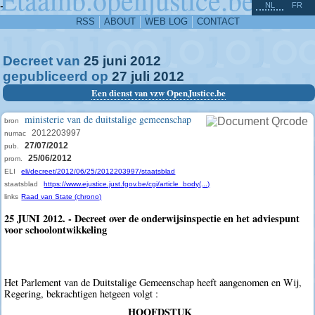
^
-
NL
FR
RSS
ABOUT
WEB LOG
CONTACT
Decreet van
25
juni
2012
gepubliceerd op
27
juli
2012
Een dienst van vzw OpenJustice.be
ministerie van de duitstalige gemeenschap
bron
2012203997
numac
27/07/2012
pub.
25/06/2012
prom.
ELI
eli/decreet/2012/06/25/2012203997/staatsblad
staatsblad
https://www.ejustice.just.fgov.be/cgi/article_body(...)
links
Raad van State (chrono)
25 JUNI 2012. - Decreet over de onderwijsinspectie en het adviespunt
voor schoolontwikkeling
Het Parlement van de Duitstalige Gemeenschap heeft aangenomen en Wij,
Regering, bekrachtigen hetgeen volgt :
HOOFDSTUK