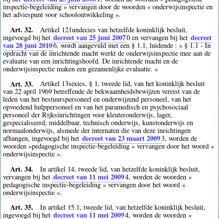
inspectie-begeleiding » vervangen door de woorden « onderwijsinspectie en
het adviespunt voor schoolontwikkeling ».
Art. 32.
Artikel 121undecies van hetzelfde koninklijk besluit,
decreet van 25 juni 2007
decreet
ingevoegd bij het
0
en vervangen bij het
van 28 juni 2010
6
, wordt aangevuld met een § 1.1, luidende : « § 1.1 - In
opdracht van de inrichtende macht werkt de onderwijsinspectie mee aan de
evaluatie van een inrichtingshoofd. De inrichtende macht en de
onderwijsinspectie maken een gezamenlijke evaluatie. »
Art. 33.
Artikel 13sexies, § 1, tweede lid, van het koninklijk besluit
van 22 april 1969 betreffende de bekwaamheidsbewijzen vereist van de
leden van het bestuurspersoneel en onderwijzend personeel, van het
opvoedend hulppersoneel en van het paramedisch en psychosociaal
personeel der Rijksinrichtingen voor kleuteronderwijs, lager,
gespecialiseerd, middelbaar, technisch onderwijs, kunstonderwijs en
normaalonderwijs, alsmede der internaten die van deze inrichtingen
decreet van 23 maart 2009
afhangen, ingevoegd bij het
3
, worden de
woorden »pedagogische inspectie-begeleiding » vervangen door het woord «
onderwijsinspectie ».
Art. 34.
In artikel 14, tweede lid, van hetzelfde koninklijk besluit,
decreet van 11 mei 2009
vervangen bij het
4
, worden de woorden «
pedagogische inspectie-begeleiding » vervangen door het woord «
onderwijsinspectie ».
Art. 35.
In artikel 15.1, tweede lid, van hetzelfde koninklijk besluit,
decreet van 11 mei 2009
ingevoegd bij het
4
, worden de woorden «