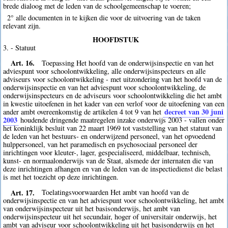
brede dialoog met de leden van de schoolgemeenschap te voeren;
2° alle documenten in te kijken die voor de uitvoering van de taken
relevant zijn.
HOOFDSTUK
3. - Statuut
Art. 16.
Toepassing Het hoofd van de onderwijsinspectie en van het
adviespunt voor schoolontwikkeling, alle onderwijsinspecteurs en alle
adviseurs voor schoolontwikkeling - met uitzondering van het hoofd van de
onderwijsinspectie en van het adviespunt voor schoolontwikkeling, de
onderwijsinspecteurs en de adviseurs voor schoolontwikkeling die het ambt
in kwestie uitoefenen in het kader van een verlof voor de uitoefening van een
decreet van 30 juni
ander ambt overeenkomstig de artikelen 4 tot 9 van het
2003
houdende dringende maatregelen inzake onderwijs 2003 - vallen onder
het koninklijk besluit van 22 maart 1969 tot vaststelling van het statuut van
de leden van het bestuurs- en onderwijzend personeel, van het opvoedend
hulppersoneel, van het paramedisch en psychosociaal personeel der
inrichtingen voor kleuter-, lager, gespecialiseerd, middelbaar, technisch,
kunst- en normaalonderwijs van de Staat, alsmede der internaten die van
deze inrichtingen afhangen en van de leden van de inspectiedienst die belast
is met het toezicht op deze inrichtingen.
Art. 17.
Toelatingsvoorwaarden Het ambt van hoofd van de
onderwijsinspectie en van het adviespunt voor schoolontwikkeling, het ambt
van onderwijsinspecteur uit het basisonderwijs, het ambt van
onderwijsinspecteur uit het secundair, hoger of universitair onderwijs, het
ambt van adviseur voor schoolontwikkeling uit het basisonderwijs en het