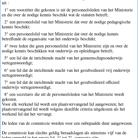
uit :
1° een voorzitter die gekozen is uit de personeelsleden van het Ministerie
en die over de nodige kennis beschikt wat de statuten betreft;
2° een personeelslid van het Ministerie dat over de nodige pedagogische
kennis beschikt;
3° een personeelslid van het Ministerie dat over de nodige kennis
betreffende de organisatie van het onderwijs beschikt;
4° twee leden die geen personeelslid van het Ministerie zijn en over de
nodige kennis beschikken wat onderwijs en opleidingen betreft;
5° een lid dat de inrichtende macht van het gemeenschapsonderwijs
vertegenwoordigt;
6° een lid dat de inrichtende macht van het gesubsidieerd vrij onderwijs
vertegenwoordigt;
7° een lid dat de inrichtende macht van het gesubsidieerd officieel
onderwijs vertegenwoordigt;
8° een secretaris die uit de personeelsleden van het Ministerie wordt
gekozen.
Voor elk werkend lid wordt een plaatsvervangend lid aangewezen; het
plaatsvervangend lid wordt volgens dezelfde criteria uitgekozen als het
werkend lid dat het vervangt.
De leden van de commissie worden voor een onbepaalde duur aangewezen.
De commissie kan slechts geldig beraadslagen als minstens vijf van de
leden vermeld in het eerste lid, 1° tot 7°, aanwezig zijn.