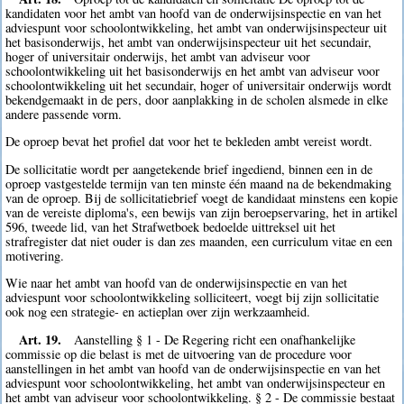
kandidaten voor het ambt van hoofd van de onderwijsinspectie en van het
adviespunt voor schoolontwikkeling, het ambt van onderwijsinspecteur uit
het basisonderwijs, het ambt van onderwijsinspecteur uit het secundair,
hoger of universitair onderwijs, het ambt van adviseur voor
schoolontwikkeling uit het basisonderwijs en het ambt van adviseur voor
schoolontwikkeling uit het secundair, hoger of universitair onderwijs wordt
bekendgemaakt in de pers, door aanplakking in de scholen alsmede in elke
andere passende vorm.
De oproep bevat het profiel dat voor het te bekleden ambt vereist wordt.
De sollicitatie wordt per aangetekende brief ingediend, binnen een in de
oproep vastgestelde termijn van ten minste één maand na de bekendmaking
van de oproep. Bij de sollicitatiebrief voegt de kandidaat minstens een kopie
van de vereiste diploma's, een bewijs van zijn beroepservaring, het in artikel
596, tweede lid, van het Strafwetboek bedoelde uittreksel uit het
strafregister dat niet ouder is dan zes maanden, een curriculum vitae en een
motivering.
Wie naar het ambt van hoofd van de onderwijsinspectie en van het
adviespunt voor schoolontwikkeling solliciteert, voegt bij zijn sollicitatie
ook nog een strategie- en actieplan over zijn werkzaamheid.
Art. 19.
Aanstelling § 1 - De Regering richt een onafhankelijke
commissie op die belast is met de uitvoering van de procedure voor
aanstellingen in het ambt van hoofd van de onderwijsinspectie en van het
adviespunt voor schoolontwikkeling, het ambt van onderwijsinspecteur en
het ambt van adviseur voor schoolontwikkeling. § 2 - De commissie bestaat