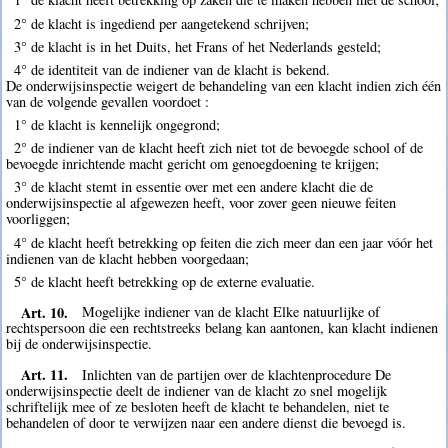
2° de klacht is ingediend per aangetekend schrijven;
3° de klacht is in het Duits, het Frans of het Nederlands gesteld;
4° de identiteit van de indiener van de klacht is bekend.
De onderwijsinspectie weigert de behandeling van een klacht indien zich één
van de volgende gevallen voordoet :
1° de klacht is kennelijk ongegrond;
2° de indiener van de klacht heeft zich niet tot de bevoegde school of de
bevoegde inrichtende macht gericht om genoegdoening te krijgen;
3° de klacht stemt in essentie over met een andere klacht die de
onderwijsinspectie al afgewezen heeft, voor zover geen nieuwe feiten
voorliggen;
4° de klacht heeft betrekking op feiten die zich meer dan een jaar vóór het
indienen van de klacht hebben voorgedaan;
5° de klacht heeft betrekking op de externe evaluatie.
Art. 10.
Mogelijke indiener van de klacht Elke natuurlijke of
rechtspersoon die een rechtstreeks belang kan aantonen, kan klacht indienen
bij de onderwijsinspectie.
Art. 11.
Inlichten van de partijen over de klachtenprocedure De
onderwijsinspectie deelt de indiener van de klacht zo snel mogelijk
schriftelijk mee of ze besloten heeft de klacht te behandelen, niet te
behandelen of door te verwijzen naar een andere dienst die bevoegd is.