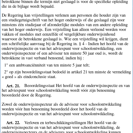
betrokkene binnen die termijn niet geslaagd is voor de specifieke opleiding
die in de bijlage wordt bepaald.
De Regering kan vrijstellingen verlenen aan personen die houder zijn van
een studiegetuigschrift van het hoger onderwijs of die geslaagd zijn voor
minstens één studiejaar of afzonderlijke modules van een andere opleiding
van het hoger onderwijs. Een vrijstelling kan alleen verleend worden voor
vakken of modules met eenzelfde of vergelijkbare onderwijsinhoud
waarvoor de betrokkene geslaagd is. Wie een vrijstelling wil krijgen, dient
een schriftelijke aanvraag bij de Regering in. § 4 - Indien het hoofd van de
onderwijsinspectie en van het adviespunt voor schoolontwikkeling, een
onderwijsinspecteur of een adviseur ten minste 50 jaar oud is, wordt de
betrokkene in vast verband benoemd, indien hij :
1° een ambtsanciënniteit van ten minste 5 jaar telt;
2° op zijn beoordelingsstaat bedoeld in artikel 21 ten minste de vermelding
« goed » als eindconclusie staat.
Art. 21.
Beoordelingsstaat Het hoofd van de onderwijsinspectie en van
het adviespunt voor schoolontwikkeling wordt vóór zijn benoeming
beoordeeld door de Regering.
Zowel de onderwijsinspecteur als de adviseur voor schoolontwikkeling
worden vóór hun benoeming beoordeeld door het hoofd van de
onderwijsinspectie en van het adviespunt voor schoolontwikkeling.
Art. 22.
Verloven en terbeschikkingstellingen Het hoofd van de
onderwijsinspectie en van het adviespunt voor schoolontwikkeling, de
onderwijsinspecteurs en de adviseurs voor schoolontwikkeling kunnen