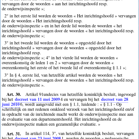
vervangen door de woorden « aan het inrichtingshoofd resp.
de onderwijsinspectie »;
2° in het eerste lid worden de woorden « Het inrichtingshoofd » vervangen
door de woorden « Het inrichtingshoofd resp.
de onderwijsinspectie » en in het derde lid worden de woorden « het
inrichtingshoofd » vervangen door de woorden « het inrichtingshoofd resp.
de onderwijsinspectie »;
3° in het tweede lid worden de woorden « opgesteld door het
inrichtingshoofd » vervangen door de woorden « opgesteld door het
inrichtingshoofd resp.
de onderwijsinspectie »; 4° in het vierde lid worden de woorden «
overeenkomstig de leden 1 en 2 » vervangen door de woorden «
overeenkomstig het eerste of het tweede lid of overeenkomstig § 1.1 »;
3° In § 4, eerste lid, van hetzelfde artikel worden de woorden « het
inrichtingshoofd » vervangen door de woorden « het inrichtingshoofd resp.
de onderwijsinspectie ».
Art. 30.
Artikel 91undecies van hetzelfde koninklijk besluit, ingevoegd
decreet van 11 mei 2009
decreet van 28
bij het
4
en vervangen bij het
juni 2010
6
, wordt aangevuld met een § 1.1, luidende : « § 1.1 - Op
schriftelijk en met redenen omkleed verzoek van het inrichtingshoofd en/of
in opdracht van de inrichtende macht werkt de onderwijsinspectie mee aan
de evaluatie van een departementshoofd. Het inrichtingshoofd en de
onderwijsinspectie maken een gezamenlijke evaluatie. »
Art. 31.
In artikel 114, 3°, van hetzelfde koninklijk besluit, vervangen
decreet van 23 juni 2008
bij het
1
, worden de woorden « pedagogische