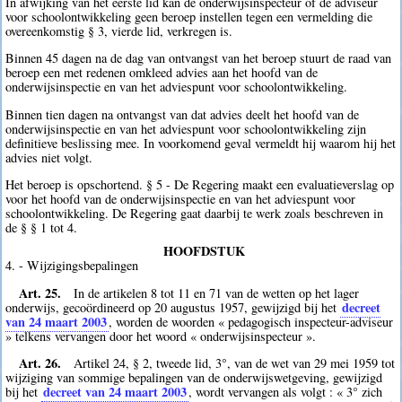
In afwijking van het eerste lid kan de onderwijsinspecteur of de adviseur
voor schoolontwikkeling geen beroep instellen tegen een vermelding die
overeenkomstig § 3, vierde lid, verkregen is.
Binnen 45 dagen na de dag van ontvangst van het beroep stuurt de raad van
beroep een met redenen omkleed advies aan het hoofd van de
onderwijsinspectie en van het adviespunt voor schoolontwikkeling.
Binnen tien dagen na ontvangst van dat advies deelt het hoofd van de
onderwijsinspectie en van het adviespunt voor schoolontwikkeling zijn
definitieve beslissing mee. In voorkomend geval vermeldt hij waarom hij het
advies niet volgt.
Het beroep is opschortend. § 5 - De Regering maakt een evaluatieverslag op
voor het hoofd van de onderwijsinspectie en van het adviespunt voor
schoolontwikkeling. De Regering gaat daarbij te werk zoals beschreven in
de § § 1 tot 4.
HOOFDSTUK
4. - Wijzigingsbepalingen
Art. 25.
In de artikelen 8 tot 11 en 71 van de wetten op het lager
decreet
onderwijs, gecoördineerd op 20 augustus 1957, gewijzigd bij het
van 24 maart 2003
, worden de woorden « pedagogisch inspecteur-adviseur
» telkens vervangen door het woord « onderwijsinspecteur ».
Art. 26.
Artikel 24, § 2, tweede lid, 3°, van de wet van 29 mei 1959 tot
wijziging van sommige bepalingen van de onderwijswetgeving, gewijzigd
decreet van 24 maart 2003
bij het
, wordt vervangen als volgt : « 3° zich