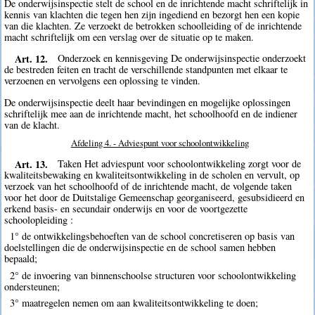
De onderwijsinspectie stelt de school en de inrichtende macht schriftelijk in
kennis van klachten die tegen hen zijn ingediend en bezorgt hen een kopie
van die klachten. Ze verzoekt de betrokken schoolleiding of de inrichtende
macht schriftelijk om een verslag over de situatie op te maken.
Art. 12.
Onderzoek en kennisgeving De onderwijsinspectie onderzoekt
de bestreden feiten en tracht de verschillende standpunten met elkaar te
verzoenen en vervolgens een oplossing te vinden.
De onderwijsinspectie deelt haar bevindingen en mogelijke oplossingen
schriftelijk mee aan de inrichtende macht, het schoolhoofd en de indiener
van de klacht.
Afdeling 4. - Adviespunt voor schoolontwikkeling
Art. 13.
Taken Het adviespunt voor schoolontwikkeling zorgt voor de
kwaliteitsbewaking en kwaliteitsontwikkeling in de scholen en vervult, op
verzoek van het schoolhoofd of de inrichtende macht, de volgende taken
voor het door de Duitstalige Gemeenschap georganiseerd, gesubsidieerd en
erkend basis- en secundair onderwijs en voor de voortgezette
schoolopleiding :
1° de ontwikkelingsbehoeften van de school concretiseren op basis van
doelstellingen die de onderwijsinspectie en de school samen hebben
bepaald;
2° de invoering van binnenschoolse structuren voor schoolontwikkeling
ondersteunen;
3° maatregelen nemen om aan kwaliteitsontwikkeling te doen;