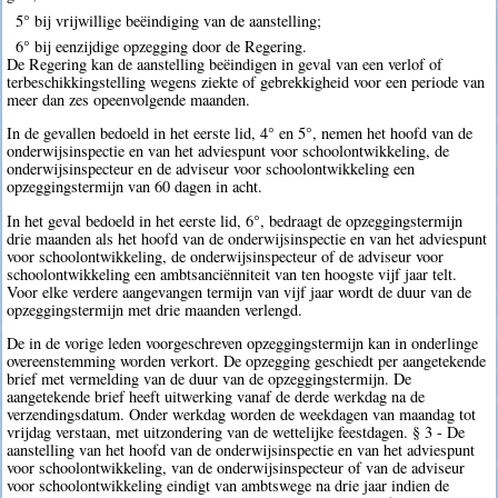
5° bij vrijwillige beëindiging van de aanstelling;
6° bij eenzijdige opzegging door de Regering.
De Regering kan de aanstelling beëindigen in geval van een verlof of
terbeschikkingstelling wegens ziekte of gebrekkigheid voor een periode van
meer dan zes opeenvolgende maanden.
In de gevallen bedoeld in het eerste lid, 4° en 5°, nemen het hoofd van de
onderwijsinspectie en van het adviespunt voor schoolontwikkeling, de
onderwijsinspecteur en de adviseur voor schoolontwikkeling een
opzeggingstermijn van 60 dagen in acht.
In het geval bedoeld in het eerste lid, 6°, bedraagt de opzeggingstermijn
drie maanden als het hoofd van de onderwijsinspectie en van het adviespunt
voor schoolontwikkeling, de onderwijsinspecteur of de adviseur voor
schoolontwikkeling een ambtsanciënniteit van ten hoogste vijf jaar telt.
Voor elke verdere aangevangen termijn van vijf jaar wordt de duur van de
opzeggingstermijn met drie maanden verlengd.
De in de vorige leden voorgeschreven opzeggingstermijn kan in onderlinge
overeenstemming worden verkort. De opzegging geschiedt per aangetekende
brief met vermelding van de duur van de opzeggingstermijn. De
aangetekende brief heeft uitwerking vanaf de derde werkdag na de
verzendingsdatum. Onder werkdag worden de weekdagen van maandag tot
vrijdag verstaan, met uitzondering van de wettelijke feestdagen. § 3 - De
aanstelling van het hoofd van de onderwijsinspectie en van het adviespunt
voor schoolontwikkeling, van de onderwijsinspecteur of van de adviseur
voor schoolontwikkeling eindigt van ambtswege na drie jaar indien de