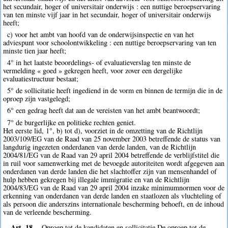
het secundair, hoger of universitair onderwijs : een nuttige beroepservaring
van ten minste vijf jaar in het secundair, hoger of universitair onderwijs
heeft;
c) voor het ambt van hoofd van de onderwijsinspectie en van het
adviespunt voor schoolontwikkeling : een nuttige beroepservaring van ten
minste tien jaar heeft;
4° in het laatste beoordelings- of evaluatieverslag ten minste de
vermelding « goed » gekregen heeft, voor zover een dergelijke
evaluatiestructuur bestaat;
5° de sollicitatie heeft ingediend in de vorm en binnen de termijn die in de
oproep zijn vastgelegd;
6° een gedrag heeft dat aan de vereisten van het ambt beantwoordt;
7° de burgerlijke en politieke rechten geniet.
Het eerste lid, 1°, b) tot d), voorziet in de omzetting van de Richtlijn
2003/109/EG van de Raad van 25 november 2003 betreffende de status van
langdurig ingezeten onderdanen van derde landen, van de Richtlijn
2004/81/EG van de Raad van 29 april 2004 betreffende de verblijfstitel die
in ruil voor samenwerking met de bevoegde autoriteiten wordt afgegeven aan
onderdanen van derde landen die het slachtoffer zijn van mensenhandel of
hulp hebben gekregen bij illegale immigratie en van de Richtlijn
2004/83/EG van de Raad van 29 april 2004 inzake minimumnormen voor de
erkenning van onderdanen van derde landen en staatlozen als vluchteling of
als persoon die anderszins internationale bescherming behoeft, en de inhoud
van de verleende bescherming.
Art. 18.
Oproep tot de kandidaten en sollicitatie De oproep tot de