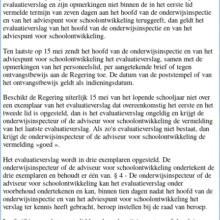
evaluatieverslag en zijn opmerkingen niet binnen de in het eerste lid
vermelde termijn van zeven dagen aan het hoofd van de onderwijsinspectie
en van het adviespunt voor schoolontwikkeling teruggeeft, dan geldt het
evaluatieverslag van het hoofd van de onderwijsinspectie en van het
adviespunt voor schoolontwikkeling.
Ten laatste op 15 mei zendt het hoofd van de onderwijsinspectie en van het
adviespunt voor schoolontwikkeling het evaluatieverslag, samen met de
opmerkingen van het personeelslid, per aangetekende brief of tegen
ontvangstbewijs aan de Regering toe. De datum van de poststempel of van
het ontvangstbewijs geldt als indieningsdatum.
Beschikt de Regering uiterlijk 15 mei van het lopende schooljaar niet over
een exemplaar van het evaluatieverslag dat overeenkomstig het eerste en het
tweede lid is opgesteld, dan is het evaluatieverslag ongeldig en krijgt de
onderwijsinspecteur of de adviseur voor schoolontwikkeling de vermelding
van het laatste evaluatieverslag. Als zo'n evaluatieverslag niet bestaat, dan
krijgt de onderwijsinspecteur of de adviseur voor schoolontwikkeling de
vermelding »goed ».
Het evaluatieverslag wordt in drie exemplaren opgesteld. De
onderwijsinspecteur of de adviseur voor schoolontwikkeling ondertekent de
drie exemplaren en behoudt er één van. § 4 - De onderwijsinspecteur of de
adviseur voor schoolontwikkeling kan het evaluatieverslag onder
voorbehoud ondertekenen en kan, binnen tien dagen nadat het hoofd van de
onderwijsinspectie en van het adviespunt voor schoolontwikkeling het
verslag ter kennis heeft gebracht, beroep instellen bij de raad van beroep.