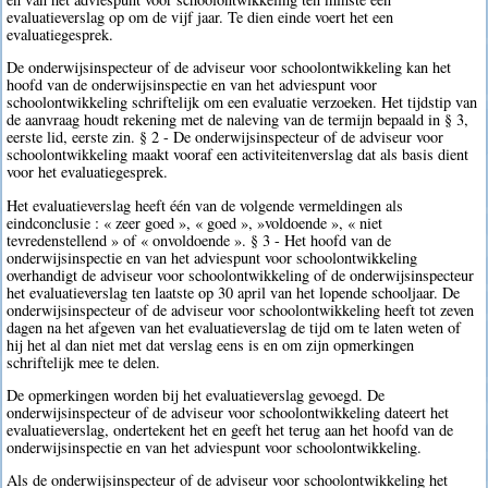
evaluatieverslag op om de vijf jaar. Te dien einde voert het een
evaluatiegesprek.
De onderwijsinspecteur of de adviseur voor schoolontwikkeling kan het
hoofd van de onderwijsinspectie en van het adviespunt voor
schoolontwikkeling schriftelijk om een evaluatie verzoeken. Het tijdstip van
de aanvraag houdt rekening met de naleving van de termijn bepaald in § 3,
eerste lid, eerste zin. § 2 - De onderwijsinspecteur of de adviseur voor
schoolontwikkeling maakt vooraf een activiteitenverslag dat als basis dient
voor het evaluatiegesprek.
Het evaluatieverslag heeft één van de volgende vermeldingen als
eindconclusie : « zeer goed », « goed », »voldoende », « niet
tevredenstellend » of « onvoldoende ». § 3 - Het hoofd van de
onderwijsinspectie en van het adviespunt voor schoolontwikkeling
overhandigt de adviseur voor schoolontwikkeling of de onderwijsinspecteur
het evaluatieverslag ten laatste op 30 april van het lopende schooljaar. De
onderwijsinspecteur of de adviseur voor schoolontwikkeling heeft tot zeven
dagen na het afgeven van het evaluatieverslag de tijd om te laten weten of
hij het al dan niet met dat verslag eens is en om zijn opmerkingen
schriftelijk mee te delen.
De opmerkingen worden bij het evaluatieverslag gevoegd. De
onderwijsinspecteur of de adviseur voor schoolontwikkeling dateert het
evaluatieverslag, ondertekent het en geeft het terug aan het hoofd van de
onderwijsinspectie en van het adviespunt voor schoolontwikkeling.
Als de onderwijsinspecteur of de adviseur voor schoolontwikkeling het