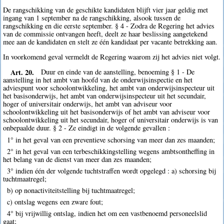
De rangschikking van de geschikte kandidaten blijft vier jaar geldig met
ingang van 1 september na de rangschikking, alsook tussen de
rangschikking en die eerste september. § 4 - Zodra de Regering het advies
van de commissie ontvangen heeft, deelt ze haar beslissing aangetekend
mee aan de kandidaten en stelt ze één kandidaat per vacante betrekking aan.
In voorkomend geval vermeldt de Regering waarom zij het advies niet volgt.
Art. 20.
Duur en einde van de aanstelling, benoeming § 1 - De
aanstelling in het ambt van hoofd van de onderwijsinspectie en het
adviespunt voor schoolontwikkeling, het ambt van onderwijsinspecteur uit
het basisonderwijs, het ambt van onderwijsinspecteur uit het secundair,
hoger of universitair onderwijs, het ambt van adviseur voor
schoolontwikkeling uit het basisonderwijs of het ambt van adviseur voor
schoolontwikkeling uit het secundair, hoger of universitair onderwijs is van
onbepaalde duur. § 2 - Ze eindigt in de volgende gevallen :
1° in het geval van een preventieve schorsing van meer dan zes maanden;
2° in het geval van een terbeschikkingstelling wegens ambtsontheffing in
het belang van de dienst van meer dan zes maanden;
3° indien één der volgende tuchtstraffen wordt opgelegd : a) schorsing bij
tuchtmaatregel;
b) op nonactiviteitstelling bij tuchtmaatregel;
c) ontslag wegens een zware fout;
4° bij vrijwillig ontslag, indien het om een vastbenoemd personeelslid
gaat;