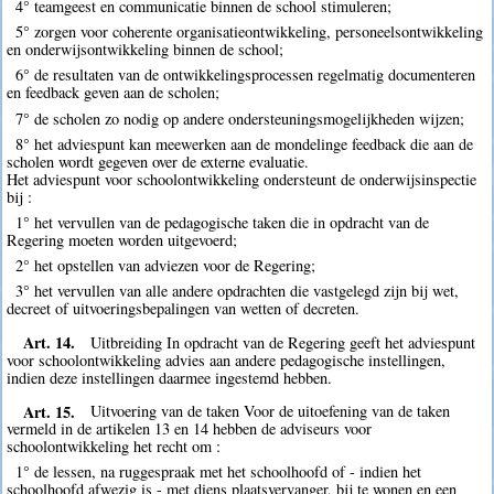
4° teamgeest en communicatie binnen de school stimuleren;
5° zorgen voor coherente organisatieontwikkeling, personeelsontwikkeling
en onderwijsontwikkeling binnen de school;
6° de resultaten van de ontwikkelingsprocessen regelmatig documenteren
en feedback geven aan de scholen;
7° de scholen zo nodig op andere ondersteuningsmogelijkheden wijzen;
8° het adviespunt kan meewerken aan de mondelinge feedback die aan de
scholen wordt gegeven over de externe evaluatie.
Het adviespunt voor schoolontwikkeling ondersteunt de onderwijsinspectie
bij :
1° het vervullen van de pedagogische taken die in opdracht van de
Regering moeten worden uitgevoerd;
2° het opstellen van adviezen voor de Regering;
3° het vervullen van alle andere opdrachten die vastgelegd zijn bij wet,
decreet of uitvoeringsbepalingen van wetten of decreten.
Art. 14.
Uitbreiding In opdracht van de Regering geeft het adviespunt
voor schoolontwikkeling advies aan andere pedagogische instellingen,
indien deze instellingen daarmee ingestemd hebben.
Art. 15.
Uitvoering van de taken Voor de uitoefening van de taken
vermeld in de artikelen 13 en 14 hebben de adviseurs voor
schoolontwikkeling het recht om :
1° de lessen, na ruggespraak met het schoolhoofd of - indien het
schoolhoofd afwezig is - met diens plaatsvervanger, bij te wonen en een