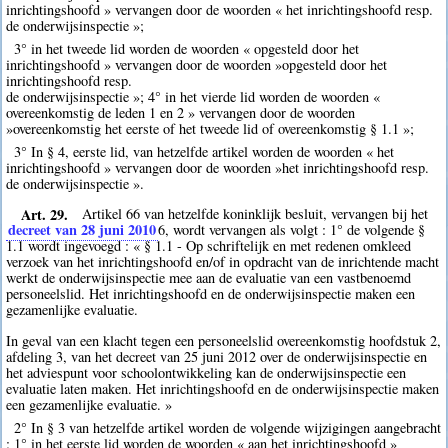
inrichtingshoofd » vervangen door de woorden « het inrichtingshoofd resp.
de onderwijsinspectie »;
3° in het tweede lid worden de woorden « opgesteld door het
inrichtingshoofd » vervangen door de woorden »opgesteld door het
inrichtingshoofd resp.
de onderwijsinspectie »; 4° in het vierde lid worden de woorden «
overeenkomstig de leden 1 en 2 » vervangen door de woorden
»overeenkomstig het eerste of het tweede lid of overeenkomstig § 1.1 »;
3° In § 4, eerste lid, van hetzelfde artikel worden de woorden « het
inrichtingshoofd » vervangen door de woorden »het inrichtingshoofd resp.
de onderwijsinspectie ».
Art. 29.
Artikel 66 van hetzelfde koninklijk besluit, vervangen bij het
decreet van 28 juni 2010
6
, wordt vervangen als volgt : 1° de volgende §
1.1 wordt ingevoegd : « § 1.1 - Op schriftelijk en met redenen omkleed
verzoek van het inrichtingshoofd en/of in opdracht van de inrichtende macht
werkt de onderwijsinspectie mee aan de evaluatie van een vastbenoemd
personeelslid. Het inrichtingshoofd en de onderwijsinspectie maken een
gezamenlijke evaluatie.
In geval van een klacht tegen een personeelslid overeenkomstig hoofdstuk 2,
afdeling 3, van het decreet van 25 juni 2012 over de onderwijsinspectie en
het adviespunt voor schoolontwikkeling kan de onderwijsinspectie een
evaluatie laten maken. Het inrichtingshoofd en de onderwijsinspectie maken
een gezamenlijke evaluatie. »
2° In § 3 van hetzelfde artikel worden de volgende wijzigingen aangebracht
: 1° in het eerste lid worden de woorden « aan het inrichtingshoofd »