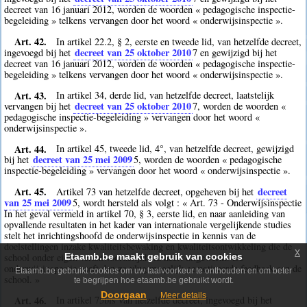
decreet van 16 januari 2012, worden de woorden « pedagogische inspectie-
begeleiding » telkens vervangen door het woord « onderwijsinspectie ».
Art. 42.
In artikel 22.2, § 2, eerste en tweede lid, van hetzelfde decreet,
decreet van 25 oktober 2010
ingevoegd bij het
7
en gewijzigd bij het
decreet van 16 januari 2012, worden de woorden « pedagogische inspectie-
begeleiding » telkens vervangen door het woord « onderwijsinspectie ».
Art. 43.
In artikel 34, derde lid, van hetzelfde decreet, laatstelijk
decreet van 25 oktober 2010
vervangen bij het
7
, worden de woorden «
pedagogische inspectie-begeleiding » vervangen door het woord «
onderwijsinspectie ».
Art. 44.
In artikel 45, tweede lid, 4°, van hetzelfde decreet, gewijzigd
decreet van 25 mei 2009
bij het
5
, worden de woorden « pedagogische
inspectie-begeleiding » vervangen door het woord « onderwijsinspectie ».
Art. 45.
decreet
Artikel 73 van hetzelfde decreet, opgeheven bij het
van 25 mei 2009
5
, wordt hersteld als volgt : « Art. 73 - Onderwijsinspectie
In het geval vermeld in artikel 70, § 3, eerste lid, en naar aanleiding van
opvallende resultaten in het kader van internationale vergelijkende studies
stelt het inrichtingshoofd de onderwijsinspectie in kennis van de
doelstellingen inzake kwaliteitsbewaking en kwaliteitsontwikkeling die de
x
school onder eigen verantwoordelijkheid heeft uitgewerkt. De
Etaamb.be maakt gebruik van cookies
onderwijsinspectie geeft dan zo vlug mogelijk gemotiveerde feedback aan de
Etaamb.be gebruikt cookies om uw taalvoorkeur te onthouden en om beter
school. »
te begrijpen hoe etaamb.be gebruikt wordt.
Doorgaan
Meer details
Art. 46.
In artikel 75bis van hetzelfde decreet, ingevoegd bij het