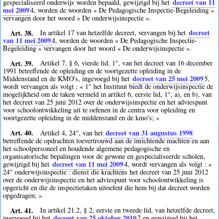
decreet van 11
gespecialiseerd onderwijs worden bepaald, gewijzigd bij het
mei 2009
4
, worden de woorden « De Pedagogische Inspectie-Begeleiding »
vervangen door het woord « De onderwijsinspectie ».
Art. 38.
decreet
In artikel 17 van hetzelfde decreet, vervangen bij het
van 11 mei 2009
4
, worden de woorden « De Pedagogische Inspectie-
Begeleiding » vervangen door het woord « De onderwijsinspectie ».
Art. 39.
Artikel 7, § 6, vierde lid, 1°, van het decreet van 16 december
1991 betreffende de opleiding en de voortgezette opleiding in de
decreet van 25 mei 2009
Middenstand en de KMO's, ingevoegd bij het
5
,
wordt vervangen als volgt : « 1° het Instituut biedt de onderwijsinspectie de
mogelijkheid om de taken vermeld in artikel 6, eerste lid, 1°, a), en b), van
het decreet van 25 juni 2012 over de onderwijsinspectie en het adviespunt
voor schoolontwikkeling uit te oefenen in de centra voor opleiding en
voortgezette opleiding in de middenstand en de kmo's; »
Art. 40.
decreet van 31 augustus 1998
Artikel 4, 24°, van het
betreffende de opdrachten toevertrouwd aan de inrichtende machten en aan
het schoolpersoneel en houdende algemene pedagogische en
organisatorische bepalingen voor de gewone en gespecialiseerde scholen,
decreet van 11 mei 2009
gewijzigd bij het
4
, wordt vervangen als volgt : «
24° onderwijsinspectie : dienst die krachtens het decreet van 25 juni 2012
over de onderwijsinspectie en het adviespunt voor schoolontwikkeling is
opgericht en die de inspectietaken uitoefent die hem bij dat decreet worden
opgedragen; »
Art. 41.
In artikel 21.2, § 2, eerste en tweede lid, van hetzelfde decreet,
decreet van 25 oktober 2010
ingevoegd bij het
7
en gewijzigd bij het