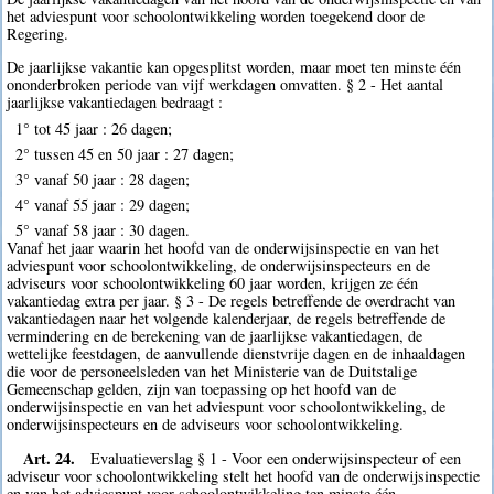
het adviespunt voor schoolontwikkeling worden toegekend door de
Regering.
De jaarlijkse vakantie kan opgesplitst worden, maar moet ten minste één
ononderbroken periode van vijf werkdagen omvatten. § 2 - Het aantal
jaarlijkse vakantiedagen bedraagt :
1° tot 45 jaar : 26 dagen;
2° tussen 45 en 50 jaar : 27 dagen;
3° vanaf 50 jaar : 28 dagen;
4° vanaf 55 jaar : 29 dagen;
5° vanaf 58 jaar : 30 dagen.
Vanaf het jaar waarin het hoofd van de onderwijsinspectie en van het
adviespunt voor schoolontwikkeling, de onderwijsinspecteurs en de
adviseurs voor schoolontwikkeling 60 jaar worden, krijgen ze één
vakantiedag extra per jaar. § 3 - De regels betreffende de overdracht van
vakantiedagen naar het volgende kalenderjaar, de regels betreffende de
vermindering en de berekening van de jaarlijkse vakantiedagen, de
wettelijke feestdagen, de aanvullende dienstvrije dagen en de inhaaldagen
die voor de personeelsleden van het Ministerie van de Duitstalige
Gemeenschap gelden, zijn van toepassing op het hoofd van de
onderwijsinspectie en van het adviespunt voor schoolontwikkeling, de
onderwijsinspecteurs en de adviseurs voor schoolontwikkeling.
Art. 24.
Evaluatieverslag § 1 - Voor een onderwijsinspecteur of een
adviseur voor schoolontwikkeling stelt het hoofd van de onderwijsinspectie
en van het adviespunt voor schoolontwikkeling ten minste één