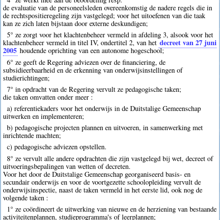
de evaluatie van de personeelsleden overeenkomstig de nadere regels die in
de rechtspositieregeling zijn vastgelegd; voor het uitoefenen van die taak
kan ze zich laten bijstaan door externe deskundigen;
5° ze zorgt voor het klachtenbeheer vermeld in afdeling 3, alsook voor het
decreet van 27 juni
klachtenbeheer vermeld in titel IV, ondertitel 2, van het
2005
houdende oprichting van een autonome hogeschool;
6° ze geeft de Regering adviezen over de financiering, de
subsidieerbaarheid en de erkenning van onderwijsinstellingen of
studierichtingen;
7° in opdracht van de Regering vervult ze pedagogische taken;
die taken omvatten onder meer :
a) referentiekaders voor het onderwijs in de Duitstalige Gemeenschap
uitwerken en implementeren;
b) pedagogische projecten plannen en uitvoeren, in samenwerking met
inrichtende machten;
c) pedagogische adviezen opstellen.
8° ze vervult alle andere opdrachten die zijn vastgelegd bij wet, decreet of
uitvoeringsbepalingen van wetten of decreten.
Voor het door de Duitstalige Gemeenschap georganiseerd basis- en
secundair onderwijs en voor de voortgezette schoolopleiding vervult de
onderwijsinspectie, naast de taken vermeld in het eerste lid, ook nog de
volgende taken :
1° ze coördineert de uitwerking van nieuwe en de herziening van bestaande
activiteitenplannen, studieprogramma's of leerplannen;