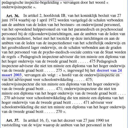
pedagogische inspectie-begeleiding » vervangen door het woord «
onderwijsinspectie ».
Art. 36.
In artikel 2, hoofdstuk IB, van het koninklijk besluit van 27
juni 1974 waarbij op 1 april 1972 worden vastgelegd de schalen verbonden
aan de ambten van de leden van het bestuurs- en onderwijzend personeel,
van het opvoedend hulppersoneel en van het paramedisch en psychosociaal
personeel bij de rijksonderwijsinrichtingen, aan de ambten van de leden van
de inspectiedienst, belast met het toezicht op deze inrichtingen en aan de
ambten van de leden van de inspectiedienst van het schriftelijk onderwijs en
het gesubsidieerd lager onderwijs, en de schalen verbonden aan de graden
van het personeel van de psycho-medisch-sociale centra van de Staat worden
de regels « Pedagogisch inspecteur-adviseur die ten minste een diploma van
het hoger onderwijs van de tweede graad bezit . . . . . 475 Pedagogisch
inspecteur-adviseur die niet ten minste een diploma van het hoger onderwijs
decreet van 24
van de tweede graad bezit . . . . . 275 », ingevoegd bij het
maart 2003
, vervangen als volgt : « hoofd van de onderwijsinspectie en
van het adviespunt voor schoolontwikkeling . . . . . 475;
onderwijsinspecteur die ten minste een diploma van het hoger onderwijs
van de tweede graad bezit . . . . . 471; onderwijsinspecteur die niet ten
minste een diploma van het hoger onderwijs van de tweede graad bezit . . . .
. 270 adviseur voor schoolontwikkeling die ten minste een diploma van het
hoger onderwijs van de tweede graad bezit . . . . . 471 adviseur voor
schoolontwikkeling die niet ten minste een diploma van het hoger onderwijs
van de tweede graad bezit . . . . . 270 ».
Art. 37.
In artikel 16, f), van het decreet van 27 juni 1990 tot
vaststelling van de wijze waarop de ambten van het personeel in het