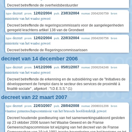
Decreet betreffende de overheidsbestuurder
decreet
12/02/2004
23/03/2004
2004200759
type
prom.
pub.
numac
bron
ministerie van het waalse gewest
Decreet betreffende de regeringscommissaris voor de aangelegenheden
geregeld krachtens artikel 138 van de Grondwet
decreet
12/02/2004
22/03/2004
2004200756
type
prom.
pub.
numac
bron
ministerie van het waalse gewest
Decreet betreffende de Regeringscommissarissen
decreet van 14 december 2006
decreet
14/12/2006
05/01/2007
2006204246
type
prom.
pub.
numac
bron
ministerie van het waalse gewest
Decreet betreffende de erkenning en de subsidiëring van de "Initiatives de
développement de l'emploi dans le secteur des services de proximité à
finalité sociale" , afgekort : "I.D.E.S.S." (1)
decreet van 22 maart 2007
decreet
22/03/2007
28/04/2008
2008031206
type
prom.
pub.
numac
bron
vlaamse gemeenschapscommissie van het brussels hoofdstedelijk gewest
Decreet houdende goedkeuring van het samenwerkingsakkoord gesloten
op 23 oktober 2006 tussen het Waalse Gewest en de Franse
Gemeenschapscommissie tot wijziging van het decreet van de Franse