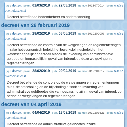
decreet
waalse
01/03/2018
22/03/2018
2018070014
type
prom.
pub.
numac
bron
overheidsdienst
Decreet betreffende bodembeheer en bodemsanering
decreet van 28 februari 2019
decreet
waalse
28/02/2019
03/05/2019
2019202056
type
prom.
pub.
numac
bron
overheidsdienst
Decreet betreffende de controle van de wetgevingen en reglementeringen
inzake het economisch beleid, het tewerkstellingsbeleid en het
wetenschappelijk onderzoek alsook de invoering van administratieve
geldboeten toepasselijk in geval van inbreuk op deze wetgevingen en
reglementeringen
decreet
waalse
28/02/2019
09/04/2019
2019201617
type
prom.
pub.
numac
bron
overheidsdienst
Decreet betreffende de controle op de wetgevingen en reglementeringen
m.b.t. de omscholing en de bijscholing alsook de invoering van
administratieve geldboetes die van toepassing zijn in geval van inbreuk op
bedoelde wetgevingen en reglementeringen
decreet van 04 april 2019
decreet
waalse
04/04/2019
13/08/2019
2019203621
type
prom.
pub.
numac
bron
overheidsdienst
Decreet betreffende de administratieve geldboetes inzake