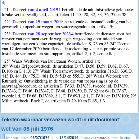
4;
Decreet van 4 april 2019
21°
1
betreffende de administratieve geldboetes
inzake verkeersveiligheid, de artikelen 11, 15, 28, 32, 33, 36, 37 en 38;
Decreet van 19 maart 2009
22°
betreffende de instandhouding van het
gewestelijke openbaar wegen- en waterwegendomein, artikel 9;
Decreet van 28 september 2023
23°
4
betreffende de diensten voor het
vervoer van personen over de weg tegen vergoeding door middel van
voertuigen met een kleine capaciteit, de artikelen 8, 73 en 85 24° Decreet
van 17 december 2020 betreffende de toekenning van een premie voor de
installatie van meet- en stuurapparaten, artikel 2, § 2, eerste lid;
25° Waals Wetboek van Duurzaam Wonen, artikel 14;
26° Waals Erfgoedwetboek, de artikelen D.47, D.56, D.59, D.62, D.67,
D.106 en D.113; 27° Waals Toerismewetboek, de artikelen 316.D, 330.D,
443.D, 444.D, 475.D, 481.D, 545.D en 555.D; 28° Waals Wetboek van
Ruimtelijke Ontwikkeling in de versie die van toepassing is op de
aanvraag/procedure, de artikelen D.IV.33, D.IV.38, tweede lid, D.IV.39,
D.IV.43, D.IV.46, D.IV.47, D.IV.48, D.IV.50, D.IV.62 tot 64, D.IV.67,
tweede lid, D.IV.68, D.IV.69, § 1, D.IV.69/1, § 1, D.IV.91 en D.IV.100; 29°
Milieuwetboek, Boek I, de artikelen D.29-10 en D.65, § 3.
Teksten waarnaar verwezen wordt in dit document:
wet van 08 juli 1976
wet
federale
08/07/1976
18/04/2016
2016000231
type
prom.
pub.
numac
bron