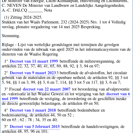
De Minister van Energie, Lucht-Klimaatplan, Huisvesting en Luchthavens,
C. NEVEN De Minister van Landbouw en Landelijke Aangelegenheden,
A.-C. DALCQ _______ Nota
(1) Zitting 2024-2025.
Stukken van het Waals Parlement, 232 (2024-2025) Nrs. 1 tot 4 Volledig
verslag, plenaire vergadering van 14 mei 2025 Bespreking.
Stemming.
Bijlage - Lijst van wettelijke grondslagen met termijnen die gevolgen
ondervinden van de inbraak van april 2025 in het informaticasysteem van de
diensten van de Waalse Regering
Decreet van 11 maart 1999
1°
betreffende de milieuvergunning, de
artikelen 22, 32, 37, 40, 41, 65, 69, 88, 92, § 3, 94 en 97;
Decreet van 9 maart 2023
2°
3
betreffende de afvalstoffen, het circulair
gebruik van de materialen en de openbare netheid, de artikelen 92, §§ 3 tot
5, 94, §§ 1 en 3, 99, §§ 3, 6 en 7, 114, §§ 3 tot 5 en 117, §§ 3, 6 en 7;
decreet van 22 maart 2007
3° Fiscaal
tot bevordering van afvalpreventie
decreet van 6
en -valorisatie in het Waalse Gewest en tot wijziging van het
mei 1999
betreffende de vestiging, de invordering en de geschillen inzake
de directe gewestelijke belastingen, de artikelen 49 en 50;
Decreet van 1 maart 2018
4°
betreffende bodembeheer en
bodemsanering, de artikelen 44, 50 en 52 ;
60 en 65 ; 62 ; 78 ; 34, 35 en 40;
Decreet van 5 februari 2015
5°
betreffende de handelsvestigingen, de
artikelen 48, 95, 96 en 101;