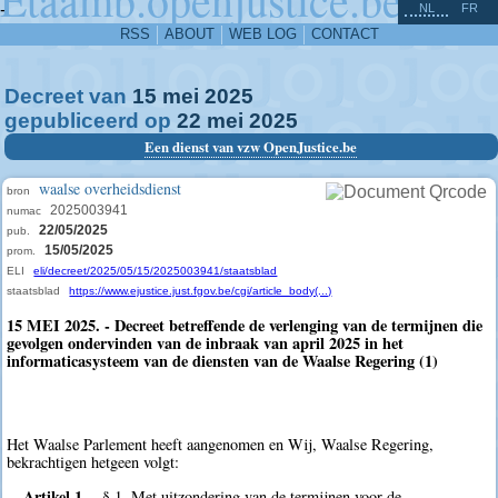
^
-
NL
FR
RSS
ABOUT
WEB LOG
CONTACT
Decreet van
15
mei
2025
gepubliceerd op
22
mei
2025
Een dienst van vzw OpenJustice.be
waalse overheidsdienst
bron
2025003941
numac
22/05/2025
pub.
15/05/2025
prom.
ELI
eli/decreet/2025/05/15/2025003941/staatsblad
staatsblad
https://www.ejustice.just.fgov.be/cgi/article_body(...)
15 MEI 2025. - Decreet betreffende de verlenging van de termijnen die
gevolgen ondervinden van de inbraak van april 2025 in het
informaticasysteem van de diensten van de Waalse Regering (1)
Het Waalse Parlement heeft aangenomen en Wij, Waalse Regering,
bekrachtigen hetgeen volgt:
Artikel 1.
§ 1. Met uitzondering van de termijnen voor de