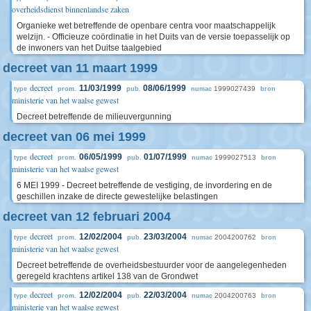
overheidsdienst binnenlandse zaken
Organieke wet betreffende de openbare centra voor maatschappelijk
welzijn. - Officieuze coördinatie in het Duits van de versie toepasselijk op
de inwoners van het Duitse taalgebied
decreet van 11 maart 1999
decreet
11/03/1999
08/06/1999
1999027439
type
prom.
pub.
numac
bron
ministerie van het waalse gewest
Decreet betreffende de milieuvergunning
decreet van 06 mei 1999
decreet
06/05/1999
01/07/1999
1999027513
type
prom.
pub.
numac
bron
ministerie van het waalse gewest
6 MEI 1999 - Decreet betreffende de vestiging, de invordering en de
geschillen inzake de directe gewestelijke belastingen
decreet van 12 februari 2004
decreet
12/02/2004
23/03/2004
2004200762
type
prom.
pub.
numac
bron
ministerie van het waalse gewest
Decreet betreffende de overheidsbestuurder voor de aangelegenheden
geregeld krachtens artikel 138 van de Grondwet
decreet
12/02/2004
22/03/2004
2004200763
type
prom.
pub.
numac
bron
ministerie van het waalse gewest