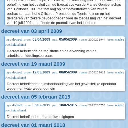
Gemeenschap van 19 juli 1991 inzake bevordering van het toerisme en tot
opheffing van het besluit van de Executieve van de Franse Gemeenschap
van 1 oktober 1991 met het oog op het toevertrouwen van zekere
opdrachten aan het « Office de Promotion du Tourisme » en op het
delegeren van zekere bevoegdheden voor de toepassing van het decreet
van 19 juli 1991 betreffende de promotie van het toerisme
decreet van 03 april 2009
decreet
waalse
03/04/2009
05/05/2009
2009201944
type
prom.
pub.
numac
bron
overheidsdienst
Decreet betreffende de registratie en de erkenning van de
arbeidsbemiddelingsbureaus
decreet van 19 maart 2009
decreet
waalse
19/03/2009
08/05/2009
2009202017
type
prom.
pub.
numac
bron
overheidsdienst
Decreet betreffende de instandhouding van het gewestelijke openbaar
wegen- en waterwegendomein
decreet van 05 februari 2015
decreet
waalse
05/02/2015
18/02/2015
2015200758
type
prom.
pub.
numac
bron
overheidsdienst
Decreet betreffende de handelsvestigingen
decreet van 01 maart 2018