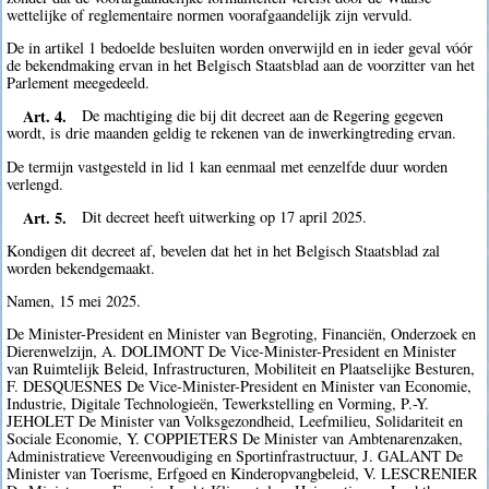
wettelijke of reglementaire normen voorafgaandelijk zijn vervuld.
De in artikel 1 bedoelde besluiten worden onverwijld en in ieder geval vóór
de bekendmaking ervan in het Belgisch Staatsblad aan de voorzitter van het
Parlement meegedeeld.
Art. 4.
De machtiging die bij dit decreet aan de Regering gegeven
wordt, is drie maanden geldig te rekenen van de inwerkingtreding ervan.
De termijn vastgesteld in lid 1 kan eenmaal met eenzelfde duur worden
verlengd.
Art. 5.
Dit decreet heeft uitwerking op 17 april 2025.
Kondigen dit decreet af, bevelen dat het in het Belgisch Staatsblad zal
worden bekendgemaakt.
Namen, 15 mei 2025.
De Minister-President en Minister van Begroting, Financiën, Onderzoek en
Dierenwelzijn, A. DOLIMONT De Vice-Minister-President en Minister
van Ruimtelijk Beleid, Infrastructuren, Mobiliteit en Plaatselijke Besturen,
F. DESQUESNES De Vice-Minister-President en Minister van Economie,
Industrie, Digitale Technologieën, Tewerkstelling en Vorming, P.-Y.
JEHOLET De Minister van Volksgezondheid, Leefmilieu, Solidariteit en
Sociale Economie, Y. COPPIETERS De Minister van Ambtenarenzaken,
Administratieve Vereenvoudiging en Sportinfrastructuur, J. GALANT De
Minister van Toerisme, Erfgoed en Kinderopvangbeleid, V. LESCRENIER