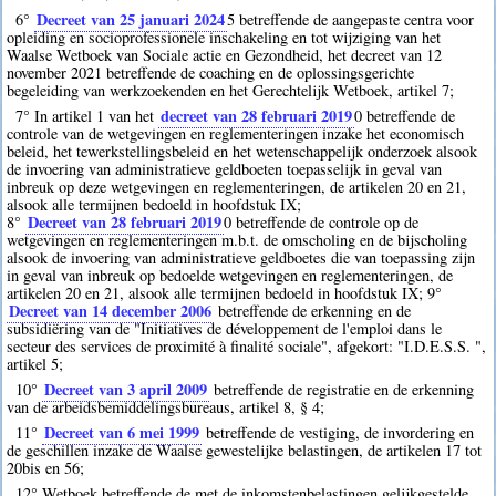
Decreet van 25 januari 2024
6°
5
betreffende de aangepaste centra voor
opleiding en socioprofessionele inschakeling en tot wijziging van het
Waalse Wetboek van Sociale actie en Gezondheid, het decreet van 12
november 2021 betreffende de coaching en de oplossingsgerichte
begeleiding van werkzoekenden en het Gerechtelijk Wetboek, artikel 7;
decreet van 28 februari 2019
7° In artikel 1 van het
0
betreffende de
controle van de wetgevingen en reglementeringen inzake het economisch
beleid, het tewerkstellingsbeleid en het wetenschappelijk onderzoek alsook
de invoering van administratieve geldboeten toepasselijk in geval van
inbreuk op deze wetgevingen en reglementeringen, de artikelen 20 en 21,
alsook alle termijnen bedoeld in hoofdstuk IX;
Decreet van 28 februari 2019
8°
0
betreffende de controle op de
wetgevingen en reglementeringen m.b.t. de omscholing en de bijscholing
alsook de invoering van administratieve geldboetes die van toepassing zijn
in geval van inbreuk op bedoelde wetgevingen en reglementeringen, de
artikelen 20 en 21, alsook alle termijnen bedoeld in hoofdstuk IX; 9°
Decreet van 14 december 2006
betreffende de erkenning en de
subsidiëring van de "Initiatives de développement de l'emploi dans le
secteur des services de proximité à finalité sociale", afgekort: "I.D.E.S.S. ",
artikel 5;
Decreet van 3 april 2009
10°
betreffende de registratie en de erkenning
van de arbeidsbemiddelingsbureaus, artikel 8, § 4;
Decreet van 6 mei 1999
11°
betreffende de vestiging, de invordering en
de geschillen inzake de Waalse gewestelijke belastingen, de artikelen 17 tot
20bis en 56;
12° Wetboek betreffende de met de inkomstenbelastingen gelijkgestelde