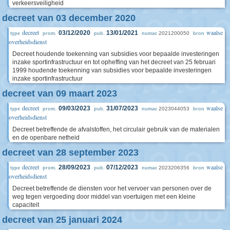
verkeersveiligheid
decreet van 03 december 2020
decreet
waalse
03/12/2020
13/01/2021
2021200050
type
prom.
pub.
numac
bron
overheidsdienst
Decreet houdende toekenning van subsidies voor bepaalde investeringen
inzake sportinfrastructuur en tot opheffing van het decreet van 25 februari
1999 houdende toekenning van subsidies voor bepaalde investeringen
inzake sportinfrastructuur
decreet van 09 maart 2023
decreet
waalse
09/03/2023
31/07/2023
2023044053
type
prom.
pub.
numac
bron
overheidsdienst
Decreet betreffende de afvalstoffen, het circulair gebruik van de materialen
en de openbare netheid
decreet van 28 september 2023
decreet
waalse
28/09/2023
07/12/2023
2023206356
type
prom.
pub.
numac
bron
overheidsdienst
Decreet betreffende de diensten voor het vervoer van personen over de
weg tegen vergoeding door middel van voertuigen met een kleine
capaciteit
decreet van 25 januari 2024