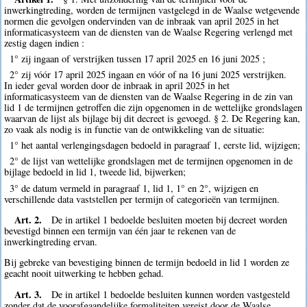
inwerkingtreding, worden de termijnen vastgelegd in de Waalse wetgevende
normen die gevolgen ondervinden van de inbraak van april 2025 in het
informaticasysteem van de diensten van de Waalse Regering verlengd met
zestig dagen indien :
1° zij ingaan of verstrijken tussen 17 april 2025 en 16 juni 2025 ;
2° zij vóór 17 april 2025 ingaan en vóór of na 16 juni 2025 verstrijken.
In ieder geval worden door de inbraak in april 2025 in het
informaticasysteem van de diensten van de Waalse Regering in de zin van
lid 1 de termijnen getroffen die zijn opgenomen in de wettelijke grondslagen
waarvan de lijst als bijlage bij dit decreet is gevoegd. § 2. De Regering kan,
zo vaak als nodig is in functie van de ontwikkeling van de situatie:
1° het aantal verlengingsdagen bedoeld in paragraaf 1, eerste lid, wijzigen;
2° de lijst van wettelijke grondslagen met de termijnen opgenomen in de
bijlage bedoeld in lid 1, tweede lid, bijwerken;
3° de datum vermeld in paragraaf 1, lid 1, 1° en 2°, wijzigen en
verschillende data vaststellen per termijn of categorieën van termijnen.
Art. 2.
De in artikel 1 bedoelde besluiten moeten bij decreet worden
bevestigd binnen een termijn van één jaar te rekenen van de
inwerkingtreding ervan.
Bij gebreke van bevestiging binnen de termijn bedoeld in lid 1 worden ze
geacht nooit uitwerking te hebben gehad.
Art. 3.
De in artikel 1 bedoelde besluiten kunnen worden vastgesteld
zonder dat de voorafgaandelijke formaliteiten vereist door de Waalse