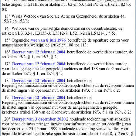
belastingen, Titel III, de artikelen 53, 62 en 63, titel IV, de artikelen 82 tot
84;
13° Waals Wetboek van Sociale Actie en Gezondheid, de artikelen 44,
152/7 en 152/8;
14° Wetboek van de plaatselijke democratie en de decentralisatie, de
artikelen L3132-1, L3133-3, L3312-7, L5211-2 en L5421-1, § 5;
wet van 8 juli 1976
15° Organieke
betreffende de openbare centra voor
maatschappelijk welzijn, de artikelen 108 tot 113;
Decreet van 12 februari 2004
16°
betreffende de overheidsbestuurder, de
artikelen 15/2, § 1, en 15/3, § 2;
Decreet van 12 februari 2004
17°
betreffende de overheidsbestuurder
voor de aangelegenheden geregeld krachtens artikel 138 van de Grondwet,
de artikelen 15/2, § 1, en 15/3, § 2;
Decreet van 12 februari 2004
18°
betreffende de
Regeringscommissarissen en de controleopdrachten van de revisoren binnen
de instellingen van openbaar nut, de artikelen 19/3, § 1 en 19/4, § 2;
Decreet van 12 februari 2004
19°
betreffende de
Regeringscommissarissen en de controleopdrachten van de revisoren binnen
de instellingen van openbaar nut voor de aangelegenheden geregeld
krachtens artikel 138 van de Grondwet, de artikelen 19/3, § 1 en 19/4, § 2;
Decreet van 3 december 2020
20°
2
houdende toekenning van subsidies
voor bepaalde investeringen inzake sportinfrastructuur en tot opheffing van
het decreet van 25 februari 1999 houdende toekenning van subsidies voor
bepaalde investeringen inzake sportinfrastructuur, de artikelen 8, § 2 en 9, §