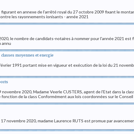
igurant en annexe de l'arrêté royal du 27 octobre 2009 fixant le monta
n contre les rayonnements ionisants - année 2021
020, le nombre de candidats-notaires à nommer pour l'année 2021 est fixé c
en annu
., classes moyennes et energie
 février 1991 portant mise en vigueur et exécution de la loi du 21 novembr
ports
 29 novembre 2020, Madame Veerle CUSTERS, agent de l'Etat dans la class
e fonction de la class Conformément aux lois coordonnées sur le Conseil d
du 17 novembre 2020, madame Laurence RUTS est promue par avancement à 