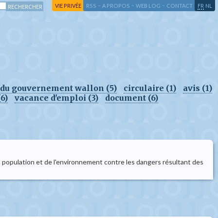
-
-
-
-
VIE PRIVÉE
RSS
A PROPOS
WEB LOG
CONTACT
FR
NL
 du gouvernement wallon (5)
circulaire (1)
avis (1)
6)
vacance d'emploi (3)
document (6)
 la population et de l'environnement contre les dangers résultant des