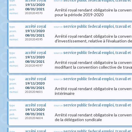
arrêté royal
service public federal emploi, travail e
type
source
19/11/2020
prom.
08/01/2021
Arrêté royal rendant obligatoire la conven
pub.
2020204570
numac
pour la période 2019-2020
arrêté royal
service public federal emploi, travail e
type
source
19/11/2020
prom.
08/01/2021
Arrêté royal rendant obligatoire la conven
pub.
2020204595
numac
d'investissement, relative à l'évaluation d
arrêté royal
service public federal emploi, travail e
type
source
19/11/2020
prom.
08/01/2021
Arrêté royal rendant obligatoire la conven
pub.
2020204597
numac
modifiant la convention collective de tra
arrêté royal
service public federal emploi, travail e
type
source
19/11/2020
prom.
08/01/2021
Arrêté royal rendant obligatoire la convent
pub.
2020204601
numac
intérimaire
arrêté royal
service public federal emploi, travail e
type
source
19/11/2020
prom.
08/01/2021
Arrêté royal rendant obligatoire la convent
pub.
2020204604
numac
de la délégation syndicale
arrêté royal
service public federal emploi, travail e
type
source