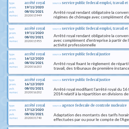
arrêté royal
service public federal emploi, travail e
type
source
19/11/2020
prom.
08/01/2021
Arrêté royal rendant obligatoire la conven
pub.
2020015949
numac
régimes de chômage avec complément d'e
arrêté royal
service public federal emploi, travail e
type
source
19/11/2020
prom.
Arrêté royal rendant obligatoire la conven
08/01/2021
pub.
avec complément d'entreprise à partir de l
2020015955
numac
activité professionnelle
arrêté royal
service public federal justice
type
source
16/12/2020
prom.
08/01/2021
Arrêté royal fixant le règlement de répartit
pub.
2020016203
numac
travail, des tribunaux de première instance
arrêté royal
service public federal justice
type
source
16/12/2020
prom.
08/01/2021
Arrêté royal modifiant l'arrêté royal du 16
pub.
2020016202
numac
2014 relatif à la répartition en divisions 
arrêté royal
agence federale de controle nucleaire
type
source
17/12/2020
prom.
08/01/2021
Adaptation des montants des tarifs horaire
pub.
2020031740
numac
effectuées par ou pour le compte de l'Ag