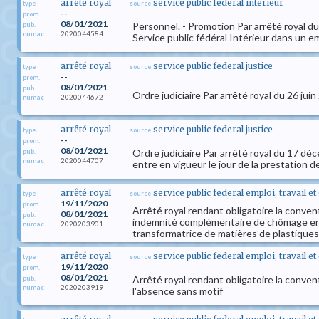
arrêté royal
service public federal interieur
type
source
--
prom.
08/01/2021
Personnel. - Promotion Par arrêté royal 
pub.
2020044584
numac
Service public fédéral Intérieur dans un e
arrêté royal
service public federal justice
type
source
--
prom.
08/01/2021
pub.
Ordre judiciaire Par arrêté royal du 26 juin
2020044672
numac
arrêté royal
service public federal justice
type
source
--
prom.
08/01/2021
Ordre judiciaire Par arrêté royal du 17 dé
pub.
2020044707
numac
entre en vigueur le jour de la prestation 
arrêté royal
service public federal emploi, travail e
type
source
19/11/2020
prom.
Arrêté royal rendant obligatoire la convent
08/01/2021
pub.
indemnité complémentaire de chômage en c
2020203901
numac
transformatrice de matières de plastiques
arrêté royal
service public federal emploi, travail e
type
source
19/11/2020
prom.
08/01/2021
Arrêté royal rendant obligatoire la convent
pub.
2020203919
numac
l'absence sans motif