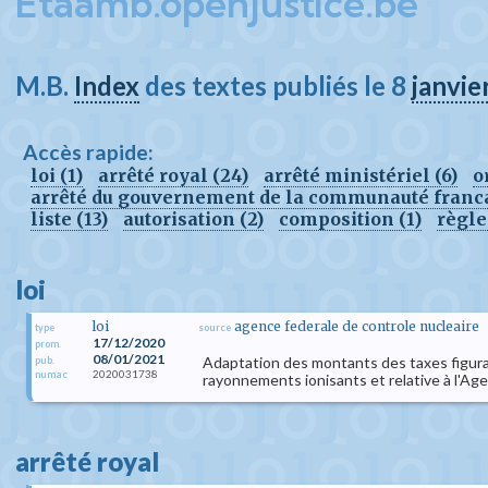
Etaamb.openjustice.be
M.B.
Index
des textes publiés le 8
janvie
Accès rapide:
loi (1)
arrêté royal (24)
arrêté ministériel (6)
o
arrêté du gouvernement de la communauté franca
liste (13)
autorisation (2)
composition (1)
règle
loi
loi
agence federale de controle nucleaire
type
source
17/12/2020
prom.
08/01/2021
Adaptation des montants des taxes figurant 
pub.
2020031738
numac
rayonnements ionisants et relative à l'Ag
arrêté royal