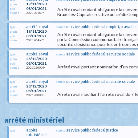
19/11/2020
prom.
08/01/2021
Arrêté royal rendant obligatoire la conven
pub.
2020204674
numac
Bruxelles-Capitale, relative au crédit-temp
arrêté royal
service public federal emploi, travail e
type
source
19/11/2020
prom.
Arrêté royal rendant obligatoire la convent
08/01/2021
pub.
par la Commission communautaire française,
2020204676
numac
sécurité d'existence pour les entreprises
arrêté royal
service public federal securite sociale
type
source
28/12/2020
prom.
08/01/2021
pub.
Arrêté royal portant nomination d'un comm
2021020009
numac
arrêté royal
service public federal securite sociale
type
source
28/12/2020
prom.
08/01/2021
pub.
Arrêté royal modifiant l'arrêté royal du 7 
2021200003
numac
arrêté ministériel
arrêté
service public federal justice
type
source
ministériel