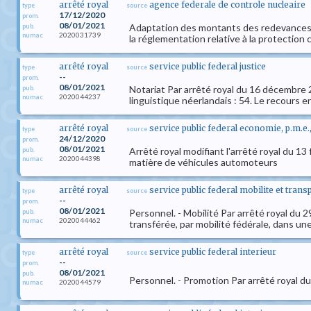
arrêté royal
agence federale de controle nucleaire
type
source
17/12/2020
prom.
08/01/2021
Adaptation des montants des redevances f
pub.
2020031739
numac
la réglementation relative à la protectio
arrêté royal
service public federal justice
type
source
--
prom.
08/01/2021
Notariat Par arrêté royal du 16 décembre 2
pub.
2020044237
numac
linguistique néerlandais : 54. Le recours 
arrêté royal
service public federal economie, p.m.e
type
source
24/12/2020
prom.
08/01/2021
Arrêté royal modifiant l'arrêté royal du 13
pub.
2020044398
numac
matière de véhicules automoteurs
arrêté royal
service public federal mobilite et trans
type
source
--
prom.
08/01/2021
Personnel. - Mobilité Par arrêté royal du
pub.
2020044462
numac
transférée, par mobilité fédérale, dans un
arrêté royal
service public federal interieur
type
source
--
prom.
08/01/2021
pub.
Personnel. - Promotion Par arrêté royal 
2020044579
numac