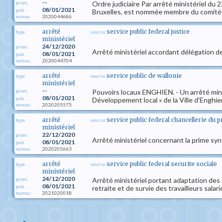
--
Ordre judiciaire Par arrêté ministériel du 
prom.
08/01/2021
pub.
Bruxelles, est nommée membre du comité sc
2020044686
numac
arrêté
service public federal justice
type
source
ministériel
24/12/2020
prom.
Arrêté ministériel accordant délégation d
08/01/2021
pub.
2020044704
numac
arrêté
service public de wallonie
type
source
ministériel
--
Pouvoirs locaux ENGHIEN. - Un arrêté mini
prom.
08/01/2021
pub.
Développement local » de la Ville d'Enghi
2020205575
numac
arrêté
service public federal chancellerie du 
type
source
ministériel
22/12/2020
prom.
Arrêté ministériel concernant la prime syn
08/01/2021
pub.
2020205663
numac
arrêté
service public federal securite sociale
type
source
ministériel
24/12/2020
Arrêté ministériel portant adaptation des 
prom.
08/01/2021
pub.
retraite et de survie des travailleurs salari
2021020018
numac