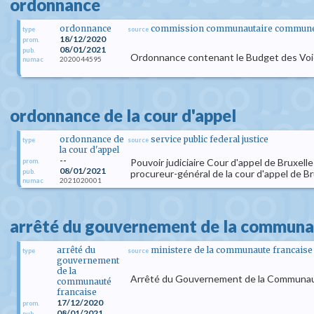
ordonnance
ordonnance
commission communautaire commune d
type
source
18/12/2020
prom.
08/01/2021
pub.
Ordonnance contenant le Budget des Voi
2020044595
numac
ordonnance de la cour d'appel
ordonnance de
service public federal justice
type
source
la cour d'appel
--
Pouvoir judiciaire Cour d'appel de Bruxell
prom.
08/01/2021
pub.
procureur-général de la cour d'appel de B
2021020001
numac
arrêté du gouvernement de la communa
arrêté du
ministere de la communaute francaise
type
source
gouvernement
de la
Arrêté du Gouvernement de la Communauté
communauté
francaise
17/12/2020
prom.
08/01/2021
pub.