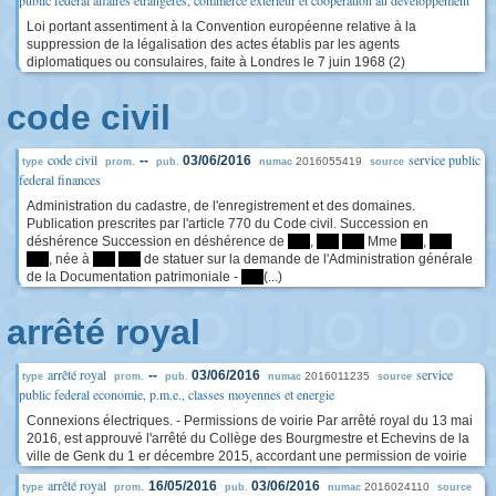
public federal affaires etrangeres, commerce exterieur et cooperation au developpement
Loi portant assentiment à la Convention européenne relative à la
suppression de la légalisation des actes établis par les agents
diplomatiques ou consulaires, faite à Londres le 7 juin 1968 (2)
code civil
code civil
service public
--
03/06/2016
2016055419
type
prom.
pub.
numac
source
federal finances
Administration du cadastre, de l'enregistrement et des domaines.
Publication prescrites par l'article 770 du Code civil. Succession en
déshérence Succession en déshérence de
****
,
****
****
Mme
****
,
****
****
, née à
****
****
de statuer sur la demande de l'Administration générale
de la Documentation patrimoniale -
****
(...)
arrêté royal
arrêté royal
service
--
03/06/2016
2016011235
type
prom.
pub.
numac
source
public federal economie, p.m.e., classes moyennes et energie
Connexions électriques. - Permissions de voirie Par arrêté royal du 13 mai
2016, est approuvé l'arrêté du Collège des Bourgmestre et Echevins de la
ville de Genk du 1 er décembre 2015, accordant une permission de voirie
arrêté royal
16/05/2016
03/06/2016
2016024110
type
prom.
pub.
numac
source