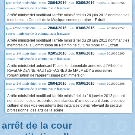
arrêté ministériel
28/04/2016
03/06/2016
2016029256
type
prom.
pub.
numac
ministere de la communaute francaise
source
Arrêté ministériel modifiant l'arrêté ministériel du 28 juin 2012 nommant les
membres du Conseil de la Musique contemporaine. - Extrait
arrêté ministériel
28/04/2016
03/06/2016
2016029257
type
prom.
pub.
numac
ministere de la communaute francaise
source
Arrêté ministériel modifiant l'arrêté ministériel du 28 juin 2012 nommant les
membres de la Commission du Patrimoine culturel mobilier. - Extrait
arrêté ministériel
02/05/2016
03/06/2016
2016029260
type
prom.
pub.
numac
ministere de la communaute francaise
source
Arrêté ministériel autorisant l'école fondamentale annexée à l'Athénée
Royal ARDENNE HAUTES-FAGNES de MALMEDY à poursuivre
l'organisation de l'apprentissage par immersion
arrêté ministériel
28/04/2016
03/06/2016
2016029268
type
prom.
pub.
numac
ministere de la communaute francaise
source
Arrêté ministériel modifiant l'arrêté ministériel du 16 janvier 2013 portant
nomination des présidents des instances d'avis oeuvrant dans le secteur
culturel et des vice-présidents des instances d'avis relevant du secteur
professionnel des arts de la scène
arrêt de la cour