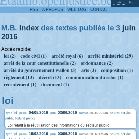
^
-
FR
NL
RSS
A PROPOS
WEB LOG
CONTACT
M.B.
Index
des textes publiés le 3
juin
2016
Accès rapide:
loi (2)
code civil (1)
arrêté royal (6)
arrêté ministériel (29)
arrêt de la cour constitutionelle (2)
ordonnance (2)
arrêté du gouvernement wallon (5)
avis (3)
composition (1)
règlement (13)
décret (13)
communication du selor (1)
recrutement (1)
document (1)
loi
loi
service
04/05/2016
03/06/2016
2016009236
type
prom.
pub.
numac
source
public federal justice
Loi relatif à la réutilisation des informations du secteur public
loi
service
19/02/2016
03/06/2016
2016015036
type
prom.
pub.
numac
source