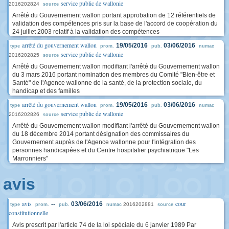
service public de wallonie
2016202824
source
Arrêté du Gouvernement wallon portant approbation de 12 référentiels de
validation des compétences pris sur la base de l'accord de coopération du
24 juillet 2003 relatif à la validation des compétences
arrêté du gouvernement wallon
19/05/2016
03/06/2016
type
prom.
pub.
numac
service public de wallonie
2016202825
source
Arrêté du Gouvernement wallon modifiant l'arrêté du Gouvernement wallon
du 3 mars 2016 portant nomination des membres du Comité "Bien-être et
Santé" de l'Agence wallonne de la santé, de la protection sociale, du
handicap et des familles
arrêté du gouvernement wallon
19/05/2016
03/06/2016
type
prom.
pub.
numac
service public de wallonie
2016202826
source
Arrêté du Gouvernement wallon modifiant l'arrêté du Gouvernement wallon
du 18 décembre 2014 portant désignation des commissaires du
Gouvernement auprès de l'Agence wallonne pour l'intégration des
personnes handicapées et du Centre hospitalier psychiatrique "Les
Marronniers"
avis
avis
cour
--
03/06/2016
2016202881
type
prom.
pub.
numac
source
constitutionnelle
Avis prescrit par l'article 74 de la loi spéciale du 6 janvier 1989 Par