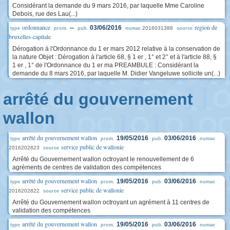
Considérant la demande du 9 mars 2016, par laquelle Mme Caroline
Debois, rue des Lau(...)
ordonnance
region de
--
03/06/2016
2016031388
type
prom.
pub.
numac
source
bruxelles-capitale
Dérogation à l'Ordonnance du 1 er mars 2012 relative à la conservation de
la nature Objet : Dérogation à l'article 68, § 1 er , 1° et 2° et à l'article 88, §
1 er , 1° de l'Ordonnance du 1 er ma PREAMBULE : Considérant la
demande du 8 mars 2016, par laquelle M. Didier Vangeluwe sollicite un(...)
arrêté du gouvernement
wallon
arrêté du gouvernement wallon
19/05/2016
03/06/2016
type
prom.
pub.
numac
service public de wallonie
2016202823
source
Arrêté du Gouvernement wallon octroyant le renouvellement de 6
agréments de centres de validation des compétences
arrêté du gouvernement wallon
19/05/2016
03/06/2016
type
prom.
pub.
numac
service public de wallonie
2016202822
source
Arrêté du Gouvernement wallon octroyant un agrément à 11 centres de
validation des compétences
arrêté du gouvernement wallon
19/05/2016
03/06/2016
type
prom.
pub.
numac