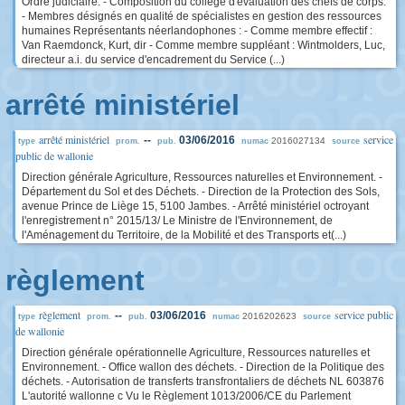
Ordre judiciaire. - Composition du collège d'évaluation des chefs de corps.
- Membres désignés en qualité de spécialistes en gestion des ressources
humaines Représentants néerlandophones : - Comme membre effectif :
Van Raemdonck, Kurt, dir - Comme membre suppléant : Wintmolders, Luc,
directeur a.i. du service d'encadrement du Service (...)
arrêté ministériel
arrêté ministériel
service
--
03/06/2016
2016027134
type
prom.
pub.
numac
source
public de wallonie
Direction générale Agriculture, Ressources naturelles et Environnement. -
Département du Sol et des Déchets. - Direction de la Protection des Sols,
avenue Prince de Liège 15, 5100 Jambes. - Arrêté ministériel octroyant
l'enregistrement n° 2015/13/ Le Ministre de l'Environnement, de
l'Aménagement du Territoire, de la Mobilité et des Transports et(...)
règlement
règlement
service public
--
03/06/2016
2016202623
type
prom.
pub.
numac
source
de wallonie
Direction générale opérationnelle Agriculture, Ressources naturelles et
Environnement. - Office wallon des déchets. - Direction de la Politique des
déchets. - Autorisation de transferts transfrontaliers de déchets NL 603876
L'autorité wallonne c Vu le Règlement 1013/2006/CE du Parlement