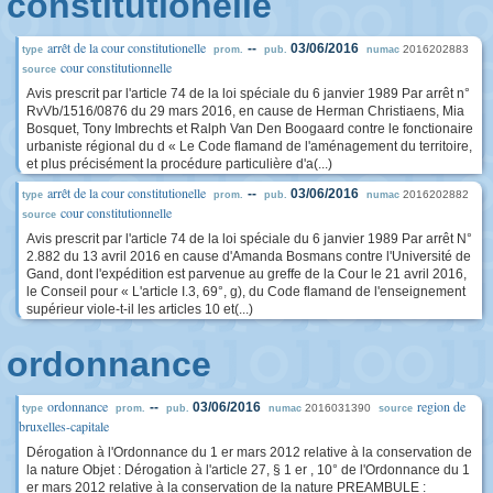
constitutionelle
arrêt de la cour constitutionelle
--
03/06/2016
2016202883
type
prom.
pub.
numac
cour constitutionnelle
source
Avis prescrit par l'article 74 de la loi spéciale du 6 janvier 1989 Par arrêt n°
RvVb/1516/0876 du 29 mars 2016, en cause de Herman Christiaens, Mia
Bosquet, Tony Imbrechts et Ralph Van Den Boogaard contre le fonctionaire
urbaniste régional du d « Le Code flamand de l'aménagement du territoire,
et plus précisément la procédure particulière d'a(...)
arrêt de la cour constitutionelle
--
03/06/2016
2016202882
type
prom.
pub.
numac
cour constitutionnelle
source
Avis prescrit par l'article 74 de la loi spéciale du 6 janvier 1989 Par arrêt N°
2.882 du 13 avril 2016 en cause d'Amanda Bosmans contre l'Université de
Gand, dont l'expédition est parvenue au greffe de la Cour le 21 avril 2016,
le Conseil pour « L'article I.3, 69°, g), du Code flamand de l'enseignement
supérieur viole-t-il les articles 10 et(...)
ordonnance
ordonnance
region de
--
03/06/2016
2016031390
type
prom.
pub.
numac
source
bruxelles-capitale
Dérogation à l'Ordonnance du 1 er mars 2012 relative à la conservation de
la nature Objet : Dérogation à l'article 27, § 1 er , 10° de l'Ordonnance du 1
er mars 2012 relative à la conservation de la nature PREAMBULE :