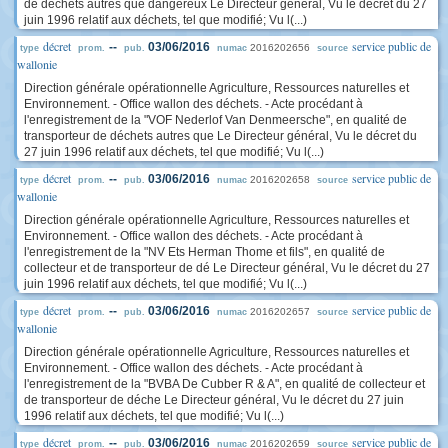
de déchets autres que dangereux Le Directeur général, Vu le décret du 27
juin 1996 relatif aux déchets, tel que modifié; Vu l(...)
décret
service public de
--
03/06/2016
2016202656
type
prom.
pub.
numac
source
wallonie
Direction générale opérationnelle Agriculture, Ressources naturelles et
Environnement. - Office wallon des déchets. - Acte procédant à
l'enregistrement de la "VOF Nederlof Van Denmeersche", en qualité de
transporteur de déchets autres que Le Directeur général, Vu le décret du
27 juin 1996 relatif aux déchets, tel que modifié; Vu l(...)
décret
service public de
--
03/06/2016
2016202658
type
prom.
pub.
numac
source
wallonie
Direction générale opérationnelle Agriculture, Ressources naturelles et
Environnement. - Office wallon des déchets. - Acte procédant à
l'enregistrement de la "NV Ets Herman Thome et fils", en qualité de
collecteur et de transporteur de dé Le Directeur général, Vu le décret du 27
juin 1996 relatif aux déchets, tel que modifié; Vu l(...)
décret
service public de
--
03/06/2016
2016202657
type
prom.
pub.
numac
source
wallonie
Direction générale opérationnelle Agriculture, Ressources naturelles et
Environnement. - Office wallon des déchets. - Acte procédant à
l'enregistrement de la "BVBA De Cubber R & A", en qualité de collecteur et
de transporteur de déche Le Directeur général, Vu le décret du 27 juin
1996 relatif aux déchets, tel que modifié; Vu l(...)
décret
service public de
--
03/06/2016
2016202659
type
prom.
pub.
numac
source