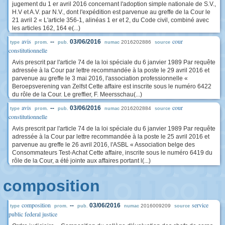
jugement du 1 er avril 2016 concernant l'adoption simple nationale de S.V.,
H.V et A.V. par N.V., dont l'expédition est parvenue au greffe de la Cour le
21 avril 2 « L'article 356-1, alinéas 1 er et 2, du Code civil, combiné avec
les articles 162, 164 e(...)
avis
cour
--
03/06/2016
2016202886
type
prom.
pub.
numac
source
constitutionnelle
Avis prescrit par l'article 74 de la loi spéciale du 6 janvier 1989 Par requête
adressée à la Cour par lettre recommandée à la poste le 29 avril 2016 et
parvenue au greffe le 3 mai 2016, l'association professionnelle «
Beroepsverening van Zelfst Cette affaire est inscrite sous le numéro 6422
du rôle de la Cour. Le greffier, F. Meersschau(...)
avis
cour
--
03/06/2016
2016202884
type
prom.
pub.
numac
source
constitutionnelle
Avis prescrit par l'article 74 de la loi spéciale du 6 janvier 1989 Par requête
adressée à la Cour par lettre recommandée à la poste le 25 avril 2016 et
parvenue au greffe le 26 avril 2016, l'ASBL « Association belge des
Consommateurs Test-Achat Cette affaire, inscrite sous le numéro 6419 du
rôle de la Cour, a été jointe aux affaires portant l(...)
composition
composition
service
--
03/06/2016
2016009209
type
prom.
pub.
numac
source
public federal justice