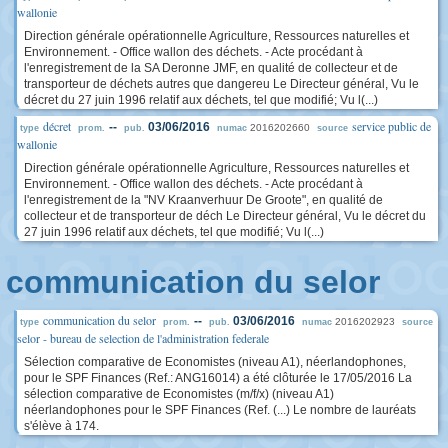
wallonie
Direction générale opérationnelle Agriculture, Ressources naturelles et
Environnement. - Office wallon des déchets. - Acte procédant à
l'enregistrement de la SA Deronne JMF, en qualité de collecteur et de
transporteur de déchets autres que dangereu Le Directeur général, Vu le
décret du 27 juin 1996 relatif aux déchets, tel que modifié; Vu l(...)
décret
service public de
--
03/06/2016
2016202660
type
prom.
pub.
numac
source
wallonie
Direction générale opérationnelle Agriculture, Ressources naturelles et
Environnement. - Office wallon des déchets. - Acte procédant à
l'enregistrement de la "NV Kraanverhuur De Groote", en qualité de
collecteur et de transporteur de déch Le Directeur général, Vu le décret du
27 juin 1996 relatif aux déchets, tel que modifié; Vu l(...)
communication du selor
communication du selor
--
03/06/2016
2016202923
type
prom.
pub.
numac
source
selor - bureau de selection de l'administration federale
Sélection comparative de Economistes (niveau A1), néerlandophones,
pour le SPF Finances (Ref.: ANG16014) a été clôturée le 17/05/2016 La
sélection comparative de Economistes (m/f/x) (niveau A1)
néerlandophones pour le SPF Finances (Ref. (...) Le nombre de lauréats
s'élève à 174.