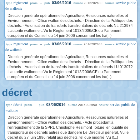
règlement
service public
--
03/06/2016
2016202630
type
prom.
pub.
numac
source
de wallonie
Direction générale opérationnelle Agriculture, Ressources naturelles et
Environnement. - Office wallon des déchets. - Direction de la Politique des
déchets. - Autorisation de transferts transfrontaliers de déchets NL 213974
L'autorité wallonne c Vu le Règlement 1013/2006/CE du Parlement
européen et du Conseil du 14 juin 2006 concernant les tra(...)
règlement
service public
--
03/06/2016
2016202633
type
prom.
pub.
numac
source
de wallonie
Direction générale opérationnelle Agriculture, Ressources naturelles et
Environnement. - Office wallon des déchets. - Direction de la Politique des
déchets. - Autorisation de transferts transfrontaliers de déchets LU 013072
L'autorité wallonne c Vu le Règlement 1013/2006/CE du Parlement
européen et du Conseil du 14 juin 2006 concernant les tra(...)
décret
décret
service public de
--
03/06/2016
2016202650
type
prom.
pub.
numac
source
wallonie
Direction générale opérationnelle Agriculture, Ressources naturelles et
Environnement. - Office wallon des déchets. - Acte procédant à
l'enregistrement de la SPRL Christophe Resimont Toiture, en qualité de
transporteur de déchets autres que dangere Le Directeur général, Vu le
décret du 27 juin 1996 relatif aux déchets, tel que modifié; Vu l(...)