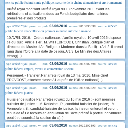
service public federal sante publique, securite de la chaine alimentaire et environnement
Arrêté royal modifiant l'arrêté royal du 13 novembre 2011 fixant les
rétributions et cotisations dues au Fonds budgétaire des matières
premières et des produits
arrêté royal
service
--
03/06/2016
2016035838
type
prom.
pub.
numac
source
public federal chancellerie du premier ministre autorite flamande
10 AVRIL 2016. - Ordres nationaux L'arrêté royal du 10 avril 2016 dispose
ce qui suit : Article 1 er . M. WITTEBROODT, Christian , critique d'art et
directeur du Musée d'Art Religieux Moderne dans la Basil(...) Art. 2. Il prend
rang dans l'Ordre à la date de ce jour. Art. 3. Le Ministre des Affaires
étrang(...)
arrêté royal
service
--
03/06/2016
2016202798
type
prom.
pub.
numac
source
public federal emploi, travail et concertation sociale
Personnel. - Transfert Par arrêté royal du 13 mai 2016, Mme Griet
PROVOOST, attachée classe A1 auprès de l'Office national(...)
arrêté royal
service
--
03/06/2016
2016202829
type
prom.
pub.
numac
source
public federal justice
Huissier de justice Par arrêtés royaux du 16 mai 2016 : - sont nommés
huissier de justice : - M. Kerkstoel, R., candidat-huissier de justice; - M.
Vermeulen, B., candidat-huissier de justice. Ils instrumenteront et seront
tenus de ré Le recours en annulation de l'acte précité à portée individuelle
peut être soumis à la section du c(...)
arrêté royal
service
--
03/06/2016
2016202893
type
prom.
pub.
numac
source