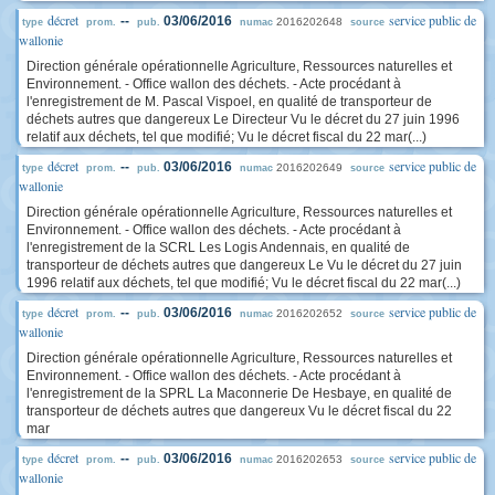
décret
service public de
--
03/06/2016
2016202648
type
prom.
pub.
numac
source
wallonie
Direction générale opérationnelle Agriculture, Ressources naturelles et
Environnement. - Office wallon des déchets. - Acte procédant à
l'enregistrement de M. Pascal Vispoel, en qualité de transporteur de
déchets autres que dangereux Le Directeur Vu le décret du 27 juin 1996
relatif aux déchets, tel que modifié; Vu le décret fiscal du 22 mar(...)
décret
service public de
--
03/06/2016
2016202649
type
prom.
pub.
numac
source
wallonie
Direction générale opérationnelle Agriculture, Ressources naturelles et
Environnement. - Office wallon des déchets. - Acte procédant à
l'enregistrement de la SCRL Les Logis Andennais, en qualité de
transporteur de déchets autres que dangereux Le Vu le décret du 27 juin
1996 relatif aux déchets, tel que modifié; Vu le décret fiscal du 22 mar(...)
décret
service public de
--
03/06/2016
2016202652
type
prom.
pub.
numac
source
wallonie
Direction générale opérationnelle Agriculture, Ressources naturelles et
Environnement. - Office wallon des déchets. - Acte procédant à
l'enregistrement de la SPRL La Maconnerie De Hesbaye, en qualité de
transporteur de déchets autres que dangereux Vu le décret fiscal du 22
mar
décret
service public de
--
03/06/2016
2016202653
type
prom.
pub.
numac
source
wallonie