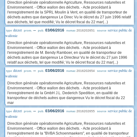
Direction générale opérationnelle Agriculture, Ressources naturelles et
Environnement. - Office wallon des déchets. - Acte procédant à
l'enregistrement de la SPRL Moulin à Vent, en qualité de transporteur de
déchets autres que dangereux Le Direc Vu le décret du 27 juin 1996 relatif
aux déchets, tel que modifié; Vu le décret fiscal du 22 mar(...)
décret
service public de
--
03/06/2016
2016202651
type
prom.
pub.
numac
source
wallonie
Direction générale opérationnelle Agriculture, Ressources naturelles et
Environnement. - Office wallon des déchets. - Acte procédant à
l'enregistrement de M. Bendy Ramboer, en qualité de transporteur de
déchets autres que dangereux Le Directeur Vu le décret du 27 juin 1996
relatif aux déchets, tel que modifié; Vu le décret fiscal du 22 mar(...)
décret
service public de
--
03/06/2016
2016202654
type
prom.
pub.
numac
source
wallonie
Direction générale opérationnelle Agriculture, Ressources naturelles et
Environnement. - Office wallon des déchets. - Acte procédant à
l'enregistrement de la GmbH J.L. Dederich Spedition, en qualité de
transporteur de déchets autres que dangereux Vu le décret fiscal du 22
mar
décret
service public de
--
03/06/2016
2016202655
type
prom.
pub.
numac
source
wallonie
Direction générale opérationnelle Agriculture, Ressources naturelles et
Environnement. - Office wallon des déchets. - Acte procédant à
l'enregistrement de la "BVBA Schoenmaekers", en qualité de transporteur