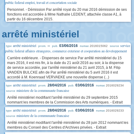
public federal emploi, travail et concertation sociale
Personnel. - Démission Par arrêté royal du 20 mai 2016 démission de ses
fonctions est accordée à Mme Nathalie LEDENT, attachée classe A1, à
partir du 16 décembre 2015.
arrêté ministériel
arrêté ministériel
service
--
03/06/2016
2016015062
type
prom.
pub.
numac
source
public federal affaires etrangeres, commerce exterieur et cooperation au developpement
Carrière extérieure. - Dispenses de service Par arrêté ministériel du 15
mars 2016, il est mis fin, à la date du 21 août 2016 au soir, à la dispense
de service accordée, par l'arrêté ministériel du 21 avril 2015, à M. Filip
VANDEN BULCKE afin de Par arrêté ministériel du 5 avril 2016 il est
accordé à M. Koenraad VERVAEKE une nouvelle dispense (...)
arrêté ministériel
28/04/2016
03/06/2016
2016029234
type
prom.
pub.
numac
ministere de la communaute francaise
source
Arrêté ministériel modifiant l'arrêté ministériel du 29 septembre 2015
nommant les membres de la Commission des Arts numériques. - Extrait
arrêté ministériel
28/04/2016
03/06/2016
2016029233
type
prom.
pub.
numac
ministere de la communaute francaise
source
Arrêté ministériel modifiant l'arrêté ministériel du 28 juin 2012 nommant les
membres du Conseil des Centres d'Archives privées. - Extrait