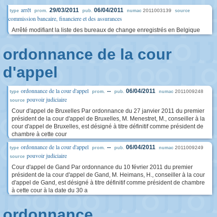
arrêt
29/03/2011
06/04/2011
2011003139
type
prom.
pub.
numac
source
commission bancaire, financiere et des assurances
Arrêté modifiant la liste des bureaux de change enregistrés en Belgique
ordonnance de la cour
d'appel
ordonnance de la cour d'appel
--
06/04/2011
2011009248
type
prom.
pub.
numac
pouvoir judiciaire
source
Cour d'appel de Bruxelles Par ordonnance du 27 janvier 2011 du premier
président de la cour d'appel de Bruxelles, M. Menestret, M., conseiller à la
cour d'appel de Bruxelles, est désigné à titre définitif comme président de
chambre à cette cour
ordonnance de la cour d'appel
--
06/04/2011
2011009249
type
prom.
pub.
numac
pouvoir judiciaire
source
Cour d'appel de Gand Par ordonnance du 10 février 2011 du premier
président de la cour d'appel de Gand, M. Heimans, H., conseiller à la cour
d'appel de Gand, est désigné à titre définitif comme président de chambre
à cette cour à la date du 30 a
ordonnance