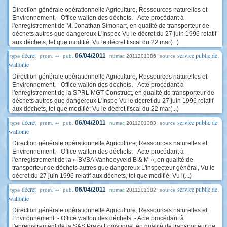
Direction générale opérationnelle Agriculture, Ressources naturelles et
Environnement. - Office wallon des déchets. - Acte procédant à
l'enregistrement de M. Jonathan Simonart, en qualité de transporteur de
déchets autres que dangereux L'Inspec Vu le décret du 27 juin 1996 relatif
aux déchets, tel que modifié; Vu le décret fiscal du 22 mar(...)
décret
service public de
--
06/04/2011
2011201385
type
prom.
pub.
numac
source
wallonie
Direction générale opérationnelle Agriculture, Ressources naturelles et
Environnement. - Office wallon des déchets. - Acte procédant à
l'enregistrement de la SPRL MGT Construct, en qualité de transporteur de
déchets autres que dangereux L'Inspe Vu le décret du 27 juin 1996 relatif
aux déchets, tel que modifié; Vu le décret fiscal du 22 mar(...)
décret
service public de
--
06/04/2011
2011201383
type
prom.
pub.
numac
source
wallonie
Direction générale opérationnelle Agriculture, Ressources naturelles et
Environnement. - Office wallon des déchets. - Acte procédant à
l'enregistrement de la « BVBA Vanhoeyveld B & M », en qualité de
transporteur de déchets autres que dangereux L'Inspecteur général, Vu le
décret du 27 juin 1996 relatif aux déchets, tel que modifié; Vu l(...)
décret
service public de
--
06/04/2011
2011201382
type
prom.
pub.
numac
source
wallonie
Direction générale opérationnelle Agriculture, Ressources naturelles et
Environnement. - Office wallon des déchets. - Acte procédant à
l'enregistrement de la SAS Praxy Logistique, en qualité de transporteur de