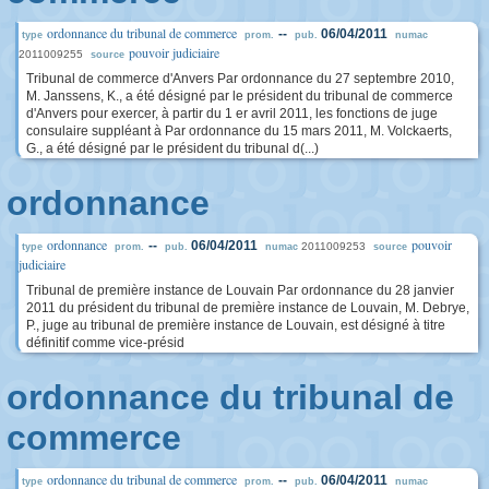
ordonnance du tribunal de commerce
--
06/04/2011
type
prom.
pub.
numac
pouvoir judiciaire
2011009255
source
Tribunal de commerce d'Anvers Par ordonnance du 27 septembre 2010,
M. Janssens, K., a été désigné par le président du tribunal de commerce
d'Anvers pour exercer, à partir du 1 er avril 2011, les fonctions de juge
consulaire suppléant à Par ordonnance du 15 mars 2011, M. Volckaerts,
G., a été désigné par le président du tribunal d(...)
ordonnance
ordonnance
pouvoir
--
06/04/2011
2011009253
type
prom.
pub.
numac
source
judiciaire
Tribunal de première instance de Louvain Par ordonnance du 28 janvier
2011 du président du tribunal de première instance de Louvain, M. Debrye,
P., juge au tribunal de première instance de Louvain, est désigné à titre
définitif comme vice-présid
ordonnance du tribunal de
commerce
ordonnance du tribunal de commerce
--
06/04/2011
type
prom.
pub.
numac