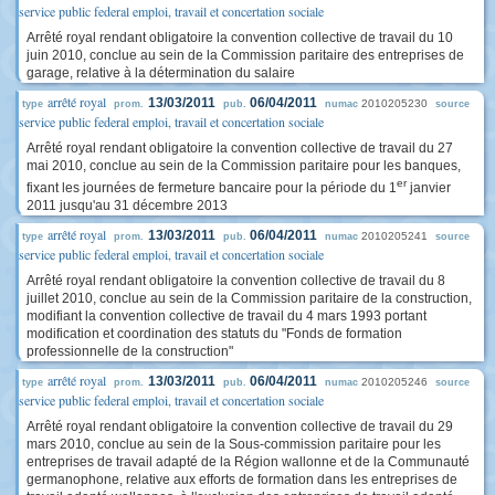
service public federal emploi, travail et concertation sociale
Arrêté royal rendant obligatoire la convention collective de travail du 10
juin 2010, conclue au sein de la Commission paritaire des entreprises de
garage, relative à la détermination du salaire
arrêté royal
13/03/2011
06/04/2011
2010205230
type
prom.
pub.
numac
source
service public federal emploi, travail et concertation sociale
Arrêté royal rendant obligatoire la convention collective de travail du 27
mai 2010, conclue au sein de la Commission paritaire pour les banques,
er
fixant les journées de fermeture bancaire pour la période du 1
janvier
2011 jusqu'au 31 décembre 2013
arrêté royal
13/03/2011
06/04/2011
2010205241
type
prom.
pub.
numac
source
service public federal emploi, travail et concertation sociale
Arrêté royal rendant obligatoire la convention collective de travail du 8
juillet 2010, conclue au sein de la Commission paritaire de la construction,
modifiant la convention collective de travail du 4 mars 1993 portant
modification et coordination des statuts du "Fonds de formation
professionnelle de la construction"
arrêté royal
13/03/2011
06/04/2011
2010205246
type
prom.
pub.
numac
source
service public federal emploi, travail et concertation sociale
Arrêté royal rendant obligatoire la convention collective de travail du 29
mars 2010, conclue au sein de la Sous-commission paritaire pour les
entreprises de travail adapté de la Région wallonne et de la Communauté
germanophone, relative aux efforts de formation dans les entreprises de