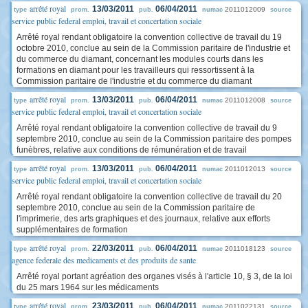
arrêté royal
13/03/2011
06/04/2011
2011012009
type
prom.
pub.
numac
source
service public federal emploi, travail et concertation sociale
Arrêté royal rendant obligatoire la convention collective de travail du 19
octobre 2010, conclue au sein de la Commission paritaire de l'industrie et
du commerce du diamant, concernant les modules courts dans les
formations en diamant pour les travailleurs qui ressortissent à la
Commission paritaire de l'industrie et du commerce du diamant
arrêté royal
13/03/2011
06/04/2011
2011012008
type
prom.
pub.
numac
source
service public federal emploi, travail et concertation sociale
Arrêté royal rendant obligatoire la convention collective de travail du 9
septembre 2010, conclue au sein de la Commission paritaire des pompes
funèbres, relative aux conditions de rémunération et de travail
arrêté royal
13/03/2011
06/04/2011
2011012013
type
prom.
pub.
numac
source
service public federal emploi, travail et concertation sociale
Arrêté royal rendant obligatoire la convention collective de travail du 20
septembre 2010, conclue au sein de la Commission paritaire de
l'imprimerie, des arts graphiques et des journaux, relative aux efforts
supplémentaires de formation
arrêté royal
22/03/2011
06/04/2011
2011018123
type
prom.
pub.
numac
source
agence federale des medicaments et des produits de sante
Arrêté royal portant agréation des organes visés à l'article 10, § 3, de la loi
du 25 mars 1964 sur les médicaments
arrêté royal
23/03/2011
06/04/2011
2011022131
type
prom.
pub.
numac
source