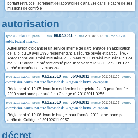
portant retrait de l'agrément de laboratoires d'analyse dans le cadre de ses
missions de contrôle
autorisation
autorisation
service
--
06/04/2011
2011000212
type
prom.
pub.
numac
source
public federal interieur
Autorisation d'organiser un service interne de gardiennage en application
de la loi du 10 avril 1990 réglementant la sécurité privée et particulière. -
Abrogations Par arrêté ministériel du 2 mars 2011, l'arrêté ministériel du 24
mai 2007 autori Le présent arrêté produit ses effets le 23 juillet 2009. Par
arrêté ministériel du 2 mars 20(...)
autorisation
03/12/2010
06/04/2011
2011031156
type
prom.
pub.
numac
source
commission communautaire flamande de la region de bruxelles-capitale
Règlement n° 10-05 fixant la modification budgétaire 2 et B pour l'année
2010 sanctionné par arrêté du Collège n° 20102011-0256
autorisation
03/12/2010
06/04/2011
2011031157
type
prom.
pub.
numac
source
commission communautaire flamande de la region de bruxelles-capitale
Règlement n° 10-06 fixant le budget pour l'année 2011 sanctionné par
arrêté du Collège n° 20102011-0257
décret