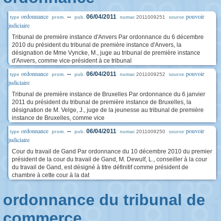
ordonnance
pouvoir
--
06/04/2011
2011009251
type
prom.
pub.
numac
source
judiciaire
Tribunal de première instance d'Anvers Par ordonnance du 6 décembre
2010 du président du tribunal de première instance d'Anvers, la
désignation de Mme Vyncke, M., juge au tribunal de première instance
d'Anvers, comme vice-président à ce tribunal
ordonnance
pouvoir
--
06/04/2011
2011009252
type
prom.
pub.
numac
source
judiciaire
Tribunal de première instance de Bruxelles Par ordonnance du 6 janvier
2011 du président du tribunal de première instance de Bruxelles, la
désignation de M. Velge, J., juge de la jeunesse au tribunal de première
instance de Bruxelles, comme vice
ordonnance
pouvoir
--
06/04/2011
2011009250
type
prom.
pub.
numac
source
judiciaire
Cour du travail de Gand Par ordonnance du 10 décembre 2010 du premier
président de la cour du travail de Gand, M. Dewulf, L., conseiller à la cour
du travail de Gand, est désigné à titre définitif comme président de
chambre à cette cour à la dat
ordonnance du tribunal de
commerce