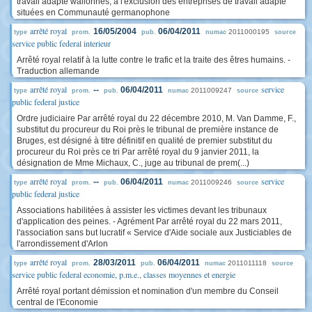
travail adapté wallonnes, à l'exclusion des entreprises de travail adapté
situées en Communauté germanophone
arrêté royal
16/05/2004
06/04/2011
2011000195
type
prom.
pub.
numac
source
service public federal interieur
Arrêté royal relatif à la lutte contre le trafic et la traite des êtres humains. -
Traduction allemande
arrêté royal
service
--
06/04/2011
2011009247
type
prom.
pub.
numac
source
public federal justice
Ordre judiciaire Par arrêté royal du 22 décembre 2010, M. Van Damme, F.,
substitut du procureur du Roi près le tribunal de première instance de
Bruges, est désigné à titre définitif en qualité de premier substitut du
procureur du Roi près ce tri Par arrêté royal du 9 janvier 2011, la
désignation de Mme Michaux, C., juge au tribunal de prem(...)
arrêté royal
service
--
06/04/2011
2011009246
type
prom.
pub.
numac
source
public federal justice
Associations habilitées à assister les victimes devant les tribunaux
d'application des peines. - Agrément Par arrêté royal du 22 mars 2011,
l'association sans but lucratif « Service d'Aide sociale aux Justiciables de
l'arrondissement d'Arlon
arrêté royal
28/03/2011
06/04/2011
2011011118
type
prom.
pub.
numac
source
service public federal economie, p.m.e., classes moyennes et energie
Arrêté royal portant démission et nomination d'un membre du Conseil
central de l'Economie