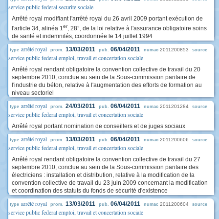
service public federal securite sociale
Arrêté royal modifiant l'arrêté royal du 26 avril 2009 portant exécution de
er
l'article 34, alinéa 1
, 28°, de la loi relative à l'assurance obligatoire soins
de santé et indemnités, coordonnée le 14 juillet 1994
arrêté royal
13/03/2011
06/04/2011
2011200853
type
prom.
pub.
numac
source
service public federal emploi, travail et concertation sociale
Arrêté royal rendant obligatoire la convention collective de travail du 20
septembre 2010, conclue au sein de la Sous-commission paritaire de
l'industrie du béton, relative à l'augmentation des efforts de formation au
niveau sectoriel
arrêté royal
24/03/2011
06/04/2011
2011201284
type
prom.
pub.
numac
source
service public federal emploi, travail et concertation sociale
Arrêté royal portant nomination de conseillers et de juges sociaux
arrêté royal
13/03/2011
06/04/2011
2011200606
type
prom.
pub.
numac
source
service public federal emploi, travail et concertation sociale
Arrêté royal rendant obligatoire la convention collective de travail du 27
septembre 2010, conclue au sein de la Sous-commission paritaire des
électriciens : installation et distribution, relative à la modification de la
convention collective de travail du 23 juin 2009 concernant la modification
et coordination des statuts du fonds de sécurité d'existence
arrêté royal
13/03/2011
06/04/2011
2011200604
type
prom.
pub.
numac
source
service public federal emploi, travail et concertation sociale