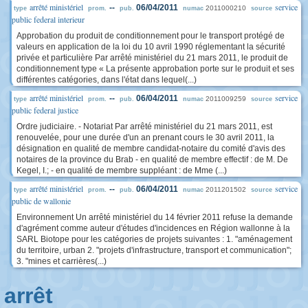
arrêté ministériel
service
--
06/04/2011
2011000210
type
prom.
pub.
numac
source
public federal interieur
Approbation du produit de conditionnement pour le transport protégé de
valeurs en application de la loi du 10 avril 1990 réglementant la sécurité
privée et particulière Par arrêté ministériel du 21 mars 2011, le produit de
conditionnement type « La présente approbation porte sur le produit et ses
différentes catégories, dans l'état dans lequel(...)
arrêté ministériel
service
--
06/04/2011
2011009259
type
prom.
pub.
numac
source
public federal justice
Ordre judiciaire. - Notariat Par arrêté ministériel du 21 mars 2011, est
renouvelée, pour une durée d'un an prenant cours le 30 avril 2011, la
désignation en qualité de membre candidat-notaire du comité d'avis des
notaires de la province du Brab - en qualité de membre effectif : de M. De
Kegel, I.; - en qualité de membre suppléant : de Mme (...)
arrêté ministériel
service
--
06/04/2011
2011201502
type
prom.
pub.
numac
source
public de wallonie
Environnement Un arrêté ministériel du 14 février 2011 refuse la demande
d'agrément comme auteur d'études d'incidences en Région wallonne à la
SARL Biotope pour les catégories de projets suivantes : 1. "aménagement
du territoire, urban 2. "projets d'infrastructure, transport et communication";
3. "mines et carrières(...)
arrêt