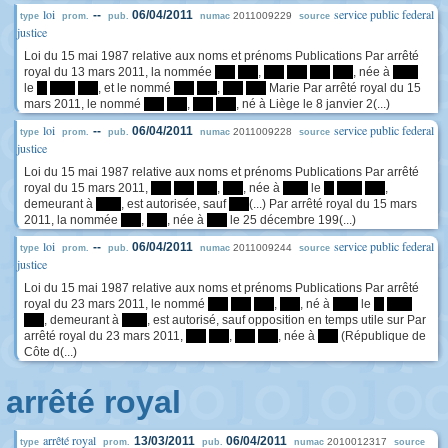
loi
service public federal
--
06/04/2011
2011009229
type
prom.
pub.
numac
source
justice
Loi du 15 mai 1987 relative aux noms et prénoms Publications Par arrêté
royal du 13 mars 2011, la nommée
****
****
,
****
****
****
****
, née à
*****
le
**
*****
****
, et le nommé
****
****
,
****
****
Marie Par arrêté royal du 15
mars 2011, le nommé
****
****
,
****
****
, né à Liège le 8 janvier 2(...)
loi
service public federal
--
06/04/2011
2011009228
type
prom.
pub.
numac
source
justice
Loi du 15 mai 1987 relative aux noms et prénoms Publications Par arrêté
royal du 15 mars 2011,
****
****
****
,
****
, née à
*****
le
**
*****
****
,
demeurant à
*****
, est autorisée, sauf
****
(...) Par arrêté royal du 15 mars
2011, la nommée
****
,
****
, née à
****
le 25 décembre 199(...)
loi
service public federal
--
06/04/2011
2011009244
type
prom.
pub.
numac
source
justice
Loi du 15 mai 1987 relative aux noms et prénoms Publications Par arrêté
royal du 23 mars 2011, le nommé
****
****
****
,
****
, né à
*****
le
**
*****
****
, demeurant à
*****
, est autorisé, sauf opposition en temps utile sur Par
arrêté royal du 23 mars 2011,
****
****
,
****
****
, née à
****
(République de
Côte d(...)
arrêté royal
arrêté royal
13/03/2011
06/04/2011
2010012317
type
prom.
pub.
numac
source