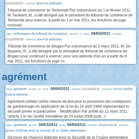
pouvoir judiciaire
2011009257
source
Tribunal de commerce de Termonde Par ordonnance du 1 er février 2011,
M. Tackaert, M., a été désigné par le président du tribunal de commerce de
Termonde pour exercer, à partir du 1 er mai 2011, les fonctions de juge
consulai
ordonnance du tribunal de commerce
--
06/04/2011
type
prom.
pub.
numac
pouvoir judiciaire
2011009258
source
Tribunal de commerce de Bruges Par ordonnance du 2 mars 2011, M. De
Buysere, R., a été désigné par le président du tribunal de commerce de
Bruges pour continuer à exercer, pour une période d'un an à partir du 8
mai 2011, les fonctions de juge co
agrément
agrément
service public
--
06/04/2011
2011000211
type
prom.
pub.
numac
source
federal interieur
Agrément comme centre interne de test pour le personnel des entreprises
de gardiennage en application de la loi du 10 avril 1990 réglementant la
sécurité privée et particulière. - Modification Par arrêté du 12 mars 2011
l'article 1 er de l'arrêté ministériel de 25 juillet 2008 port(...)
agrément
30/03/2011
06/04/2011
2011018128
type
prom.
pub.
numac
source
agence federale pour la securite de la chaine alimentaire
Décision de l'Agence fédérale pour la Sécurité de la Chaîne alimentaire