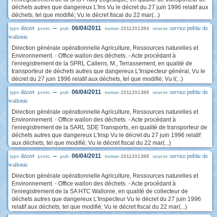
déchets autres que dangereux L'Ins Vu le décret du 27 juin 1996 relatif aux
déchets, tel que modifié; Vu le décret fiscal du 22 mar(...)
décret
service public de
--
06/04/2011
2011201384
type
prom.
pub.
numac
source
wallonie
Direction générale opérationnelle Agriculture, Ressources naturelles et
Environnement. - Office wallon des déchets. - Acte procédant à
l'enregistrement de la SPRL Callens, M., Terrassement, en qualité de
transporteur de déchets autres que dangereux L'Inspecteur général, Vu le
décret du 27 juin 1996 relatif aux déchets, tel que modifié; Vu l(...)
décret
service public de
--
06/04/2011
2011201386
type
prom.
pub.
numac
source
wallonie
Direction générale opérationnelle Agriculture, Ressources naturelles et
Environnement. - Office wallon des déchets. - Acte procédant à
l'enregistrement de la SARL SDE Transports, en qualité de transporteur de
déchets autres que dangereux L'Insp Vu le décret du 27 juin 1996 relatif
aux déchets, tel que modifié; Vu le décret fiscal du 22 mar(...)
décret
service public de
--
06/04/2011
2011201388
type
prom.
pub.
numac
source
wallonie
Direction générale opérationnelle Agriculture, Ressources naturelles et
Environnement. - Office wallon des déchets. - Acte procédant à
l'enregistrement de la SA HTC Wallonie, en qualité de collecteur de
déchets autres que dangereux L'Inspecteur Vu le décret du 27 juin 1996
relatif aux déchets, tel que modifié; Vu le décret fiscal du 22 mar(...)