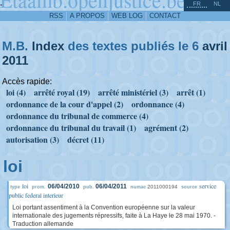
^
-
FR
NL
RSS
A PROPOS
WEB LOG
CONTACT
M.B.
Index
des textes publiés le 6
avril
2011
Accès rapide:
loi (4)
arrêté royal (19)
arrêté ministériel (3)
arrêt (1)
ordonnance de la cour d'appel (2)
ordonnance (4)
ordonnance du tribunal de commerce (4)
ordonnance du tribunal du travail (1)
agrément (2)
autorisation (3)
décret (11)
loi
loi
service
06/04/2010
06/04/2011
2011000194
type
prom.
pub.
numac
source
public federal interieur
Loi portant assentiment à la Convention européenne sur la valeur
internationale des jugements répressifs, faite à La Haye le 28 mai 1970. -
Traduction allemande