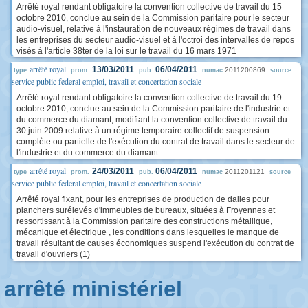
Arrêté royal rendant obligatoire la convention collective de travail du 15
octobre 2010, conclue au sein de la Commission paritaire pour le secteur
audio-visuel, relative à l'instauration de nouveaux régimes de travail dans
les entreprises du secteur audio-visuel et à l'octroi des intervalles de repos
visés à l'article 38ter de la loi sur le travail du 16 mars 1971
arrêté royal
13/03/2011
06/04/2011
2011200869
type
prom.
pub.
numac
source
service public federal emploi, travail et concertation sociale
Arrêté royal rendant obligatoire la convention collective de travail du 19
octobre 2010, conclue au sein de la Commission paritaire de l'industrie et
du commerce du diamant, modifiant la convention collective de travail du
30 juin 2009 relative à un régime temporaire collectif de suspension
complète ou partielle de l'exécution du contrat de travail dans le secteur de
l'industrie et du commerce du diamant
arrêté royal
24/03/2011
06/04/2011
2011201121
type
prom.
pub.
numac
source
service public federal emploi, travail et concertation sociale
Arrêté royal fixant, pour les entreprises de production de dalles pour
planchers surélevés d'immeubles de bureaux, situées à Froyennes et
ressortissant à la Commission paritaire des constructions métallique,
mécanique et électrique , les conditions dans lesquelles le manque de
travail résultant de causes économiques suspend l'exécution du contrat de
travail d'ouvriers (1)
arrêté ministériel