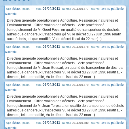
décret
service public de
--
06/04/2011
2011201377
type
prom.
pub.
numac
source
wallonie
Direction générale opérationnelle Agriculture, Ressources naturelles et
Environnement. - Office wallon des déchets. - Acte procédant à
l'enregistrement de M. Geert Feys, en qualité de transporteur de déchets
autres que dangereux L'Inspecteur gé Vu le décret du 27 juin 1996 relatif
aux déchets, tel que modifié; Vu le décret fiscal du 22 mar(...)
décret
service public de
--
06/04/2011
2011201378
type
prom.
pub.
numac
source
wallonie
Direction générale opérationnelle Agriculture, Ressources naturelles et
Environnement. - Office wallon des déchets. - Acte procédant à
l'enregistrement de M. Jean Gossart, en qualité de transporteur de déchets
autres que dangereux L'Inspecteur Vu le décret du 27 juin 1996 relatif aux
déchets, tel que modifié; Vu le décret fiscal du 22 mar(...)
décret
service public de
--
06/04/2011
2011201379
type
prom.
pub.
numac
source
wallonie
Direction générale opérationnelle Agriculture, Ressources naturelles et
Environnement. - Office wallon des déchets. - Acte procédant à
l'enregistrement de M. Jean Terpstra, en qualité de transporteur de déchets
autres que dangereux L'Inspecteur Vu le décret du 27 juin 1996 relatif aux
déchets, tel que modifié; Vu le décret fiscal du 22 mar(...)
décret
service public de
--
06/04/2011
2011201380
type
prom.
pub.
numac
source
wallonie