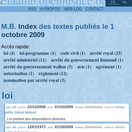
^
-
FR
NL
RSS
A PROPOS
WEB LOG
CONTACT
M.B.
Index
des textes publiés le 1
octobre
2009
Accès rapide:
loi (4)
loi-programme (1)
code civil (1)
arrêté royal (25)
arrêté ministériel (11)
arrêté du gouvernement flamand (1)
arrêté du gouvernement wallon (3)
avis (1)
agrément (1)
autorisation (1)
règlement (12)
nomination par arrêté royal (3)
loi
loi
service
22/12/2008
01/10/2009
2009000643
type
prom.
pub.
numac
source
public federal interieur
Loi portant des dispositions diverses
loi
service
12/01/1973
01/10/2009
2009000642
type
prom.
pub.
numac
source