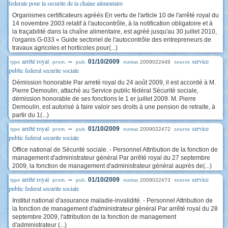
federale pour la securite de la chaine alimentaire
Organismes certificateurs agréés En vertu de l'article 10 de l'arrêté royal du
14 novembre 2003 relatif à l'autocontrôle, à la notification obligatoire et à
la traçabilité dans la chaîne alimentaire, est agréé jusqu'au 30 juillet 2010,
l'organis G-033 « Guide sectoriel de l'autocontrôle des entrepreneurs de
travaux agricoles et horticoles pour(...)
arrêté royal
service
--
01/10/2009
2009022449
type
prom.
pub.
numac
source
public federal securite sociale
Démission honorable Par arreté royal du 24 août 2009, il est accordé à M.
Pierre Demoulin, attaché au Service public fédéral Sécurité sociale,
démission honorable de ses fonctions le 1 er juillet 2009. M. Pierre
Demoulin, est autorisé à faire valoir ses droits à une pension de retraite, à
partir du 1(...)
arrêté royal
service
--
01/10/2009
2009022472
type
prom.
pub.
numac
source
public federal securite sociale
Office national de Sécurité sociale. - Personnel Attribution de la fonction de
management d'administrateur général Par arrêté royal du 27 septembre
2009, la fonction de management d'administrateur général auprès de(...)
arrêté royal
service
--
01/10/2009
2009022473
type
prom.
pub.
numac
source
public federal securite sociale
Institut national d'assurance maladie-invalidité. - Personnel Attribution de
la fonction de management d'administrateur général Par arrêté royal du 28
septembre 2009, l'attribution de la fonction de management
d'administrateur (...)