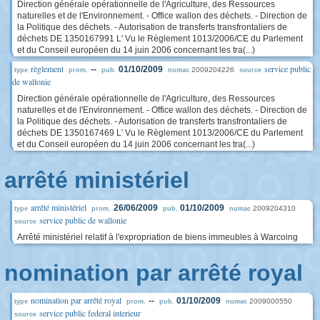
Direction générale opérationnelle de l'Agriculture, des Ressources
naturelles et de l'Environnement. - Office wallon des déchets. - Direction de
la Politique des déchets. - Autorisation de transferts transfrontaliers de
déchets DE 1350167991 L' Vu le Règlement 1013/2006/CE du Parlement
et du Conseil européen du 14 juin 2006 concernant les tra(...)
règlement
service public
--
01/10/2009
2009204226
type
prom.
pub.
numac
source
de wallonie
Direction générale opérationnelle de l'Agriculture, des Ressources
naturelles et de l'Environnement. - Office wallon des déchets. - Direction de
la Politique des déchets. - Autorisation de transferts transfrontaliers de
déchets DE 1350167469 L' Vu le Règlement 1013/2006/CE du Parlement
et du Conseil européen du 14 juin 2006 concernant les tra(...)
arrêté ministériel
arrêté ministériel
26/06/2009
01/10/2009
2009204310
type
prom.
pub.
numac
service public de wallonie
source
Arrêté ministériel relatif à l'expropriation de biens immeubles à Warcoing
nomination par arrêté royal
nomination par arrêté royal
--
01/10/2009
2009000550
type
prom.
pub.
numac
service public federal interieur
source