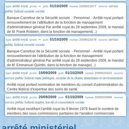
arrêté royal
service
--
01/10/2009
2009022477
type
prom.
pub.
numac
source
public federal securite sociale
Banque-Carrefour de la Sécurité sociale. - Personnel. - Arrêté royal portant
renouvellement de l'attribution de la fonction de management
d'administrateur général Par arrêté royal du 28 septembre 2009, le mandat
de M. Frank Robben, dans la fonction de management(...)
arrêté royal
service
--
01/10/2009
2009022478
type
prom.
pub.
numac
source
public federal securite sociale
Banque-Carrefour de la Sécurité sociale. - Personnel. - Arrêté royal portant
renouvellement de l'attribution de la fonction de management
d'administrateur général Par arrêté royal du 28 septembre 2009, le mandat
de M. Emmanuel Quintin, dans la fonction de manage(...)
arrêté royal
10/09/2009
01/10/2009
2009024322
type
prom.
pub.
numac
source
service public federal sante publique, securite de la chaine alimentaire et environnement
Arrêté royal portant nomination de membres du conseil d'administration du
Centre fédéral d'expertise des soins de santé
arrêté royal
20/09/2009
01/10/2009
2009203999
type
prom.
pub.
numac
source
service public federal emploi, travail et concertation sociale
Arrêté royal modifiant l'arrêté royal du 9 février 1976 fixant le nombre de
membres des sous-commissions paritaires de l'aviation commerciale
arrêté ministériel