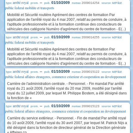
arrêté royal
service
--
01/10/2009
2009014254
type
prom.
pub.
numac
source
public federal mobilite et transports
Mobilité et Sécurité routière Agrément des centres de formation Par
application de l'arrêté royal du 4 mai 2007, relatif au permis de conduire, à
l'aptitude professionnelle et à la formation continue des conducteurs de
véhicules des catégorie Numéro d'agrément du centre de formation - E(...)
arrêté royal
service
--
01/10/2009
2009014255
type
prom.
pub.
numac
source
public federal mobilite et transports
Mobilité et Sécurité routière Agrément des centres de formation Par
application de l'arrêté royal du 4 mai 2007, relatif au permis de conduire, à
l'aptitude professionnelle et à la formation continue des conducteurs de
véhicules des catégorie Numéro d'agrément du centre de formation - E(...)
arrêté royal
service
--
01/10/2009
2009015122
type
prom.
pub.
numac
source
public federal affaires etrangeres, commerce exterieur et cooperation au developpement
Carrière de l'administration centrale. - Personnel. - Fin mandat Par arrêté
royal du 21 août 2009, l'arrêté royal du 20 mai 2009, modifié par l'arrêté
royal du 12 juillet 2009, par lequel M. Philippe Bostem, a été désigné dans
la fonction de «
arrêté royal
service
--
01/10/2009
2009015123
type
prom.
pub.
numac
source
public federal affaires etrangeres, commerce exterieur et cooperation au developpement
Carrière du service extérieur. - Personnel. - Fin de mandat Par arrêté royal
du 10 août 2009, l'arrêté royal du 30 avril 2007, par lequel M. Patrick Nijs a
été désigné dans la fonction de directeur général de la Direction générale
« Affaires co