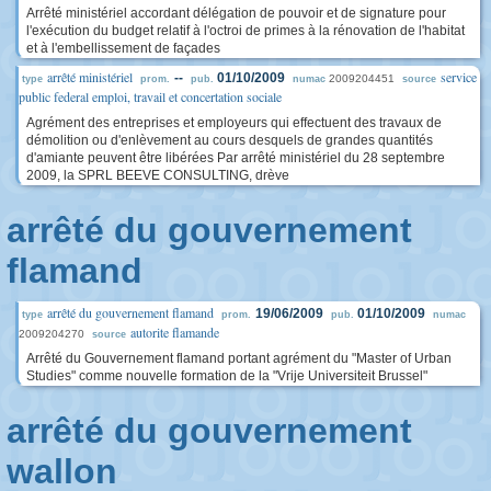
Arrêté ministériel accordant délégation de pouvoir et de signature pour
l'exécution du budget relatif à l'octroi de primes à la rénovation de l'habitat
et à l'embellissement de façades
arrêté ministériel
service
--
01/10/2009
2009204451
type
prom.
pub.
numac
source
public federal emploi, travail et concertation sociale
Agrément des entreprises et employeurs qui effectuent des travaux de
démolition ou d'enlèvement au cours desquels de grandes quantités
d'amiante peuvent être libérées Par arrêté ministériel du 28 septembre
2009, la SPRL BEEVE CONSULTING, drève
arrêté du gouvernement
flamand
arrêté du gouvernement flamand
19/06/2009
01/10/2009
type
prom.
pub.
numac
autorite flamande
2009204270
source
Arrêté du Gouvernement flamand portant agrément du "Master of Urban
Studies" comme nouvelle formation de la "Vrije Universiteit Brussel"
arrêté du gouvernement
wallon