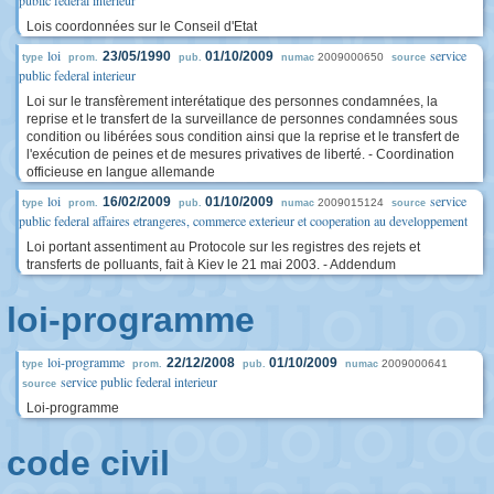
public federal interieur
Lois coordonnées sur le Conseil d'Etat
loi
service
23/05/1990
01/10/2009
2009000650
type
prom.
pub.
numac
source
public federal interieur
Loi sur le transfèrement interétatique des personnes condamnées, la
reprise et le transfert de la surveillance de personnes condamnées sous
condition ou libérées sous condition ainsi que la reprise et le transfert de
l'exécution de peines et de mesures privatives de liberté. - Coordination
officieuse en langue allemande
loi
service
16/02/2009
01/10/2009
2009015124
type
prom.
pub.
numac
source
public federal affaires etrangeres, commerce exterieur et cooperation au developpement
Loi portant assentiment au Protocole sur les registres des rejets et
transferts de polluants, fait à Kiev le 21 mai 2003. - Addendum
loi-programme
loi-programme
22/12/2008
01/10/2009
2009000641
type
prom.
pub.
numac
service public federal interieur
source
Loi-programme
code civil