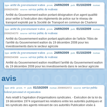
arrêté du gouvernement wallon
24/09/2009
01/10/2009
type
prom.
pub.
numac
service public de wallonie
2009204350
source
Arrêté du Gouvernement wallon portant désignation d'un agent qualifié
pour veiller à l'exécution des règlements de police sur le réseau de
transport exploité par la Société de Transport en commun de Charleroi
arrêté du gouvernement wallon
24/09/2009
01/10/2009
type
prom.
pub.
numac
service public de wallonie
2009204370
source
Arrêté du Gouvernement wallon portant application de l'article 76bis de
l'arrêté du Gouvernement wallon du 19 décembre 2008 pour les
investissements dans le secteur agricole
arrêté du gouvernement wallon
24/09/2009
01/10/2009
type
prom.
pub.
numac
service public de wallonie
2009204369
source
Arrêté du Gouvernement wallon modifiant l'arrêté du Gouvernement wallon
du 19 décembre 2008 pour les investissements dans le secteur agricole
avis
avis
service public
--
01/10/2009
2009002072
type
prom.
pub.
numac
source
federal personnel et organisation
Avis relatif à l'agréation d'organisations syndicales. - Exécution de la loi du
19 décembre 1974 organisant les relations entre les autorités publiques et
les syndicats des agents relevant de ces autorités Publication visée à