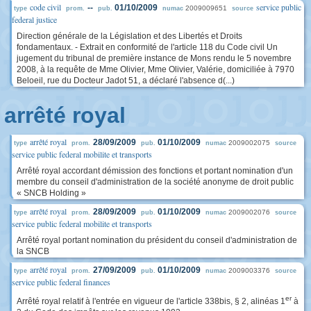
code civil
service public
--
01/10/2009
2009009651
type
prom.
pub.
numac
source
federal justice
Direction générale de la Législation et des Libertés et Droits
fondamentaux. - Extrait en conformité de l'article 118 du Code civil Un
jugement du tribunal de première instance de Mons rendu le 5 novembre
2008, à la requête de Mme Olivier, Mme Olivier, Valérie, domiciliée à 7970
Beloeil, rue du Docteur Jadot 51, a déclaré l'absence d(...)
arrêté royal
arrêté royal
28/09/2009
01/10/2009
2009002075
type
prom.
pub.
numac
source
service public federal mobilite et transports
Arrêté royal accordant démission des fonctions et portant nomination d'un
membre du conseil d'administration de la société anonyme de droit public
« SNCB Holding »
arrêté royal
28/09/2009
01/10/2009
2009002076
type
prom.
pub.
numac
source
service public federal mobilite et transports
Arrêté royal portant nomination du président du conseil d'administration de
la SNCB
arrêté royal
27/09/2009
01/10/2009
2009003376
type
prom.
pub.
numac
source
service public federal finances
er
Arrêté royal relatif à l'entrée en vigueur de l'article 338bis, § 2, alinéas 1
à