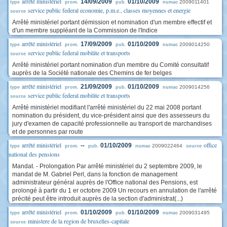
arrêté ministériel
14/09/2009
01/10/2009
2009011401
type
prom.
pub.
numac
service public federal economie, p.m.e., classes moyennes et energie
source
Arrêté ministériel portant démission et nomination d'un membre effectif et
d'un membre suppléant de la Commission de l'Indice
arrêté ministériel
17/09/2009
01/10/2009
2009014250
type
prom.
pub.
numac
service public federal mobilite et transports
source
Arrêté ministériel portant nomination d'un membre du Comité consultatif
auprès de la Société nationale des Chemins de fer belges
arrêté ministériel
21/09/2009
01/10/2009
2009014256
type
prom.
pub.
numac
service public federal mobilite et transports
source
Arrêté ministériel modifiant l'arrêté ministériel du 22 mai 2008 portant
nomination du président, du vice-président ainsi que des assesseurs du
jury d'examen de capacité professionnelle au transport de marchandises
et de personnes par route
arrêté ministériel
office
--
01/10/2009
2009022464
type
prom.
pub.
numac
source
national des pensions
Mandat. - Prolongation Par arrêté ministériel du 2 septembre 2009, le
mandat de M. Gabriel Perl, dans la fonction de management
administrateur général auprès de l'Office national des Pensions, est
prolongé à partir du 1 er octobre 2009 Un recours en annulation de l'arrêté
précité peut être introduit auprès de la section d'administrat(...)
arrêté ministériel
01/10/2009
01/10/2009
2009031495
type
prom.
pub.
numac
ministere de la region de bruxelles-capitale
source