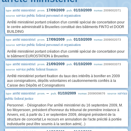
arrêté ministériel
17/09/2009
01/10/2009
2009002071
type
prom.
pub.
numac
service public federal personnel et organisation
source
Arrêté ministériel portant création d'un comité spécial de concertation pour
le centre administratif à Bruxelles constitué des bâtiments FINTO et DOOR
BUILDING
arrêté ministériel
17/09/2009
01/10/2009
2009002073
type
prom.
pub.
numac
service public federal personnel et organisation
source
Arrêté ministériel portant création d'un comité spécial de concertation pour
le bâtiment EUROSTATION à Bruxelles
arrêté ministériel
21/09/2009
01/10/2009
2009003373
type
prom.
pub.
numac
service public federal finances
source
Arrêté ministériel portant fixation du taux des intérêts à bonifier en 2009
aux consignations, dépôts volontaires et cautionnements confiés à la
Caisse des Dépôts et Consignations
arrêté ministériel
service
--
01/10/2009
2009009676
type
prom.
pub.
numac
source
public federal justice
Personnel. - Désignation Par arrêté ministériel du 16 septembre 2009, M.
Ivo Moyersoen, président d'honneur du tribunal de première instance à
Anvers, est, à partir du 1 er septembre 2009, désigné président de la
structure de concertat Le recours en annulation de l'acte précité à portée
individuelle peut être soumis à la section admi(...)