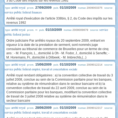
3 du Code des impôts sur les revenus 1992
arrêté royal
27/09/2009
01/10/2009
2009003375
type
prom.
pub.
numac
source
service public federal finances
Arrêté royal d'exécution de l'article 338bis, § 2, du Code des impôts sur les
revenus 1992
arrêté royal
service
--
01/10/2009
2009009679
type
prom.
pub.
numac
source
public federal justice
Ordre judiciaire Par arrêtés royaux du 20 septembre 2009, entrant en
vigueur à la date de la prestation de serment, sont nommés juge
consulaire au tribunal de commerce de Bruxelles pour un terme de cinq
ans : - M. François, L., domicilié à Oh - M. Fodor, J., domicilié à Seneffe; -
M. Horemans, Fr., domicilié à Dilbeek; - M. Imbrechts,(...)
arrêté royal
15/06/2009
01/10/2009
2009012214
type
prom.
pub.
numac
source
service public federal emploi, travail et concertation sociale
Arrêté royal rendant obligatoires : a) la convention collective de travail du 3
juillet 2008, conclue au sein de la Commission paritaire pour les banques,
relative au système de rémunération dans le secteur bancaire et b) la
convention collective de travail du 22 avril 2009, conclue au sein de la
Commission paritaire pour les banques, modifiant la convention collective
de travail de 3 juillet 2008 relative au système de rémunération dans le
secteur bancaire
arrêté royal
28/06/2009
01/10/2009
2009012217
type
prom.
pub.
numac
source
service public federal emploi, travail et concertation sociale