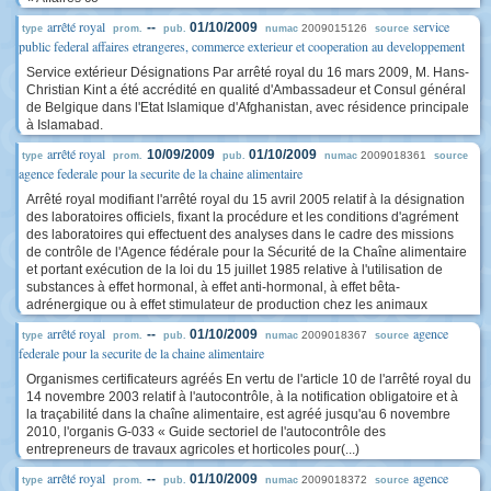
arrêté royal
service
--
01/10/2009
2009015126
type
prom.
pub.
numac
source
public federal affaires etrangeres, commerce exterieur et cooperation au developpement
Service extérieur Désignations Par arrêté royal du 16 mars 2009, M. Hans-
Christian Kint a été accrédité en qualité d'Ambassadeur et Consul général
de Belgique dans l'Etat Islamique d'Afghanistan, avec résidence principale
à Islamabad.
arrêté royal
10/09/2009
01/10/2009
2009018361
type
prom.
pub.
numac
source
agence federale pour la securite de la chaine alimentaire
Arrêté royal modifiant l'arrêté royal du 15 avril 2005 relatif à la désignation
des laboratoires officiels, fixant la procédure et les conditions d'agrément
des laboratoires qui effectuent des analyses dans le cadre des missions
de contrôle de l'Agence fédérale pour la Sécurité de la Chaîne alimentaire
et portant exécution de la loi du 15 juillet 1985 relative à l'utilisation de
substances à effet hormonal, à effet anti-hormonal, à effet bêta-
adrénergique ou à effet stimulateur de production chez les animaux
arrêté royal
agence
--
01/10/2009
2009018367
type
prom.
pub.
numac
source
federale pour la securite de la chaine alimentaire
Organismes certificateurs agréés En vertu de l'article 10 de l'arrêté royal du
14 novembre 2003 relatif à l'autocontrôle, à la notification obligatoire et à
la traçabilité dans la chaîne alimentaire, est agréé jusqu'au 6 novembre
2010, l'organis G-033 « Guide sectoriel de l'autocontrôle des
entrepreneurs de travaux agricoles et horticoles pour(...)
arrêté royal
agence
--
01/10/2009
2009018372
type
prom.
pub.
numac
source