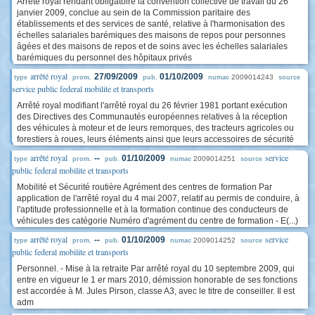
Arrêté royal rendant obligatoire la convention collective de travail du 26
janvier 2009, conclue au sein de la Commission paritaire des
établissements et des services de santé, relative à l'harmonisation des
échelles salariales barémiques des maisons de repos pour personnes
âgées et des maisons de repos et de soins avec les échelles salariales
barémiques du personnel des hôpitaux privés
arrêté royal
27/09/2009
01/10/2009
2009014243
type
prom.
pub.
numac
source
service public federal mobilite et transports
Arrêté royal modifiant l'arrêté royal du 26 février 1981 portant exécution
des Directives des Communautés européennes relatives à la réception
des véhicules à moteur et de leurs remorques, des tracteurs agricoles ou
forestiers à roues, leurs éléments ainsi que leurs accessoires de sécurité
arrêté royal
service
--
01/10/2009
2009014251
type
prom.
pub.
numac
source
public federal mobilite et transports
Mobilité et Sécurité routière Agrément des centres de formation Par
application de l'arrêté royal du 4 mai 2007, relatif au permis de conduire, à
l'aptitude professionnelle et à la formation continue des conducteurs de
véhicules des catégorie Numéro d'agrément du centre de formation - E(...)
arrêté royal
service
--
01/10/2009
2009014252
type
prom.
pub.
numac
source
public federal mobilite et transports
Personnel. - Mise à la retraite Par arrêté royal du 10 septembre 2009, qui
entre en vigueur le 1 er mars 2010, démission honorable de ses fonctions
est accordée à M. Jules Pirson, classe A3, avec le titre de conseiller. Il est
adm