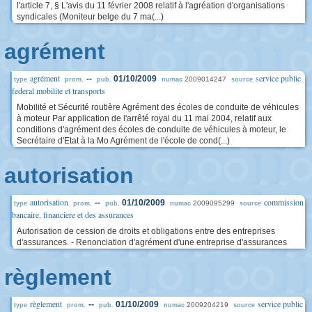
l'article 7, § L'avis du 11 février 2008 relatif à l'agréation d'organisations
syndicales (Moniteur belge du 7 ma(...)
agrément
agrément
service public
--
01/10/2009
2009014247
type
prom.
pub.
numac
source
federal mobilite et transports
Mobilité et Sécurité routière Agrément des écoles de conduite de véhicules
à moteur Par application de l'arrêté royal du 11 mai 2004, relatif aux
conditions d'agrément des écoles de conduite de véhicules à moteur, le
Secrétaire d'Etat à la Mo Agrément de l'école de cond(...)
autorisation
autorisation
commission
--
01/10/2009
2009095299
type
prom.
pub.
numac
source
bancaire, financiere et des assurances
Autorisation de cession de droits et obligations entre des entreprises
d'assurances. - Renonciation d'agrément d'une entreprise d'assurances
règlement
règlement
service public
--
01/10/2009
2009204219
type
prom.
pub.
numac
source