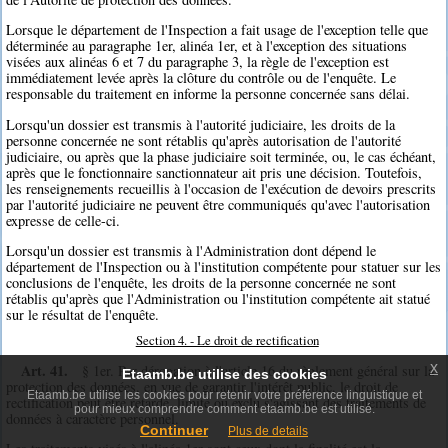
Lorsque le département de l'Inspection a fait usage de l'exception telle que
déterminée au paragraphe 1er, alinéa 1er, et à l'exception des situations
visées aux alinéas 6 et 7 du paragraphe 3, la règle de l'exception est
immédiatement levée après la clôture du contrôle ou de l'enquête. Le
responsable du traitement en informe la personne concernée sans délai.
Lorsqu'un dossier est transmis à l'autorité judiciaire, les droits de la
personne concernée ne sont rétablis qu'après autorisation de l'autorité
judiciaire, ou après que la phase judiciaire soit terminée, ou, le cas échéant,
après que le fonctionnaire sanctionnateur ait pris une décision. Toutefois,
les renseignements recueillis à l'occasion de l'exécution de devoirs prescrits
par l'autorité judiciaire ne peuvent être communiqués qu'avec l'autorisation
expresse de celle-ci.
Lorsqu'un dossier est transmis à l'Administration dont dépend le
département de l'Inspection ou à l'institution compétente pour statuer sur les
conclusions de l'enquête, les droits de la personne concernée ne sont
rétablis qu'après que l'Administration ou l'institution compétente ait statué
sur le résultat de l'enquête.
Section 4. - Le droit de rectification
x
Art. 41.
§ 1er. Par dérogation à l'article 16 du règlement général sur la
Etaamb.be utilise des cookies
protection des données, en vue de garantir l'intérêt public, le droit de
Etaamb.be utilise les cookies pour retenir votre préférence linguistique et
rectification peut être retardé, limité ou exclu s'agissant des traitements de
pour mieux comprendre comment etaamb.be est utilisé.
données à caractère personnel.
Continuer
Plus de details