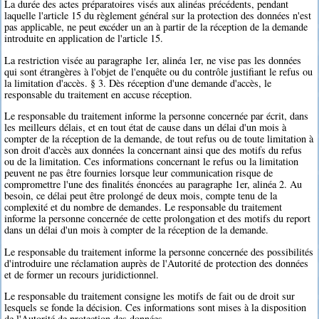
La durée des actes préparatoires visés aux alinéas précédents, pendant
laquelle l'article 15 du règlement général sur la protection des données n'est
pas applicable, ne peut excéder un an à partir de la réception de la demande
introduite en application de l'article 15.
La restriction visée au paragraphe 1er, alinéa 1er, ne vise pas les données
qui sont étrangères à l'objet de l'enquête ou du contrôle justifiant le refus ou
la limitation d'accès. § 3. Dès réception d'une demande d'accès, le
responsable du traitement en accuse réception.
Le responsable du traitement informe la personne concernée par écrit, dans
les meilleurs délais, et en tout état de cause dans un délai d'un mois à
compter de la réception de la demande, de tout refus ou de toute limitation à
son droit d'accès aux données la concernant ainsi que des motifs du refus
ou de la limitation. Ces informations concernant le refus ou la limitation
peuvent ne pas être fournies lorsque leur communication risque de
compromettre l'une des finalités énoncées au paragraphe 1er, alinéa 2. Au
besoin, ce délai peut être prolongé de deux mois, compte tenu de la
complexité et du nombre de demandes. Le responsable du traitement
informe la personne concernée de cette prolongation et des motifs du report
dans un délai d'un mois à compter de la réception de la demande.
Le responsable du traitement informe la personne concernée des possibilités
d'introduire une réclamation auprès de l'Autorité de protection des données
et de former un recours juridictionnel.
Le responsable du traitement consigne les motifs de fait ou de droit sur
lesquels se fonde la décision. Ces informations sont mises à la disposition
de l'Autorité de protection des données.