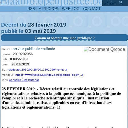
^
-
FR
NL
RSS
A PROPOS
WEB LOG
CONTACT
Décret du
28
février
2019
publié le
03
mai
2019
Comment obtenir une aide juridique ?
service public de wallonie
source
2019202056
numac
03/05/2019
pub.
28/02/2019
prom.
ELI
eli/decret/2019/02/28/2019202056/moniteur
moniteur
https://www.ejustice.just.fgov.be/cgi/article_body(...)
liens
Conseil d'État (chrono)
28 FEVRIER 2019. - Décret relatif au contrôle des législations et
réglementations relatives à la politique économique, à la politique de
l'emploi et à la recherche scientifique ainsi qu'à l'instauration
d'amendes administratives applicables en cas d'infraction à ces
législations et réglementations (1)