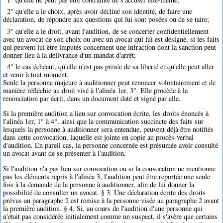
2° qu'elle a le choix, après avoir décliné son identité, de faire une
déclaration, de répondre aux questions qui lui sont posées ou de se taire;
3° qu'elle a le droit, avant l'audition, de se concerter confidentiellement
avec un avocat de son choix ou avec un avocat qui lui est désigné, si les faits
qui peuvent lui être imputés concernent une infraction dont la sanction peut
donner lieu à la délivrance d'un mandat d'arrêt;
4° le cas échéant, qu'elle n'est pas privée de sa liberté et qu'elle peut aller
et venir à tout moment.
Seule la personne majeure à auditionner peut renoncer volontairement et de
manière réfléchie au droit visé à l'alinéa 1er, 3°. Elle procède à la
renonciation par écrit, dans un document daté et signé par elle.
Si la première audition a lieu sur convocation écrite, les droits énoncés à
l'alinéa 1er, 1° à 4°, ainsi que la communication succincte des faits sur
lesquels la personne à auditionner sera entendue, peuvent déjà être notifiés
dans cette convocation, laquelle est jointe en copie au procès-verbal
d'audition. En pareil cas, la personne concernée est présumée avoir consulté
un avocat avant de se présenter à l'audition.
Si l'audition n'a pas lieu sur convocation ou si la convocation ne mentionne
pas les éléments repris à l'alinéa 3, l'audition peut être reportée une seule
fois à la demande de la personne à auditionner, afin de lui donner la
possibilité de consulter un avocat. § 3. Une déclaration écrite des droits
prévus au paragraphe 2 est remise à la personne visée au paragraphe 2 avant
la première audition. § 4. Si, au cours de l'audition d'une personne qui
n'était pas considérée initialement comme un suspect, il s'avère que certains