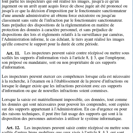
font partie les inspecteurs qui ont réalisé les images, jusqu'à ce qu'un
jugement ou un arrêt ayant acquis force de chose jugée ait été prononcé ou
jusqu'à ce que la décision d'imposition par le fonctionnaire sanctionnateur
d'une amende administrative ait obtenu force exécutoire ou jusqu'au
classement sans suite de l'infraction par le fonctionnaire sanctionnateur.
Sans préjudice des dispositions de la règlementation en matière de
protection des données à caractère personnel, et sans préjudice de
dispositions des lois et règlements relatifs à la surveillance par caméras,
l'Administration informe, le cas échéant, le tiers ayant réalisé les images
qu'elle conserve le support pour la durée de cette période.
Art. 11.
Les inspecteurs peuvent saisir contre récépissé ou mettre sous
scellés les supports d'information visés à l'article 8, § 3, que l'employeur,
son préposé ou mandataire, soit ou non propriétaire de ces supports
d'information.
Les inspecteurs peuvent exercer ces compétences lorsque cela est nécessaire
à la recherche, à l'examen ou à l'établissement de la preuve d'infractions ou
lorsque le danger existe que les infractions persistent avec ces supports
d'information ou que de nouvelles infractions soient commises.
Lorsque la saisie est matériellement impossible, ces données, tout comme
les données qui sont nécessaires pour pouvoir les comprendre, sont copiées
sur des supports appartenant à l'Administration. En cas d'urgence ou pour
des raisons techniques, il peut être fait usage des supports qui sont à la
disposition des personnes autorisées à utiliser le système informatique.
Art. 12.
Les inspecteurs peuvent saisir contre récépissé ou mettre sous
scellés d'autres biens mobiliers que ceux visés à l'article 8, § 3, qui sont