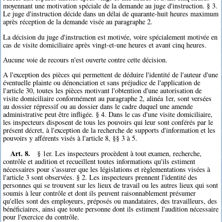
moyennant une motivation spéciale de la demande au juge d'instruction. § 3.
Le juge d'instruction décide dans un délai de quarante-huit heures maximum
après réception de la demande visée au paragraphe 2.
La décision du juge d'instruction est motivée, voire spécialement motivée en
cas de visite domiciliaire après vingt-et-une heures et avant cinq heures.
Aucune voie de recours n'est ouverte contre cette décision.
A l'exception des pièces qui permettent de déduire l'identité de l'auteur d'une
éventuelle plainte ou dénonciation et sans préjudice de l'application de
l'article 30, toutes les pièces motivant l'obtention d'une autorisation de
visite domiciliaire conformément au paragraphe 2, alinéa 1er, sont versées
au dossier répressif ou au dossier dans le cadre duquel une amende
administrative peut être infligée. § 4. Dans le cas d'une visite domiciliaire,
les inspecteurs disposent de tous les pouvoirs qui leur sont conférés par le
présent décret, à l'exception de la recherche de supports d'information et les
pouvoirs y afférents visés à l'article 8, §§ 3 à 5.
Art. 8.
§ 1er. Les inspecteurs procèdent à tout examen, recherche,
contrôle et audition et recueillent toutes informations qu'ils estiment
nécessaires pour s'assurer que les législations et règlementations visées à
l'article 3 sont observées. § 2. Les inspecteurs prennent l'identité des
personnes qui se trouvent sur les lieux de travail ou les autres lieux qui sont
soumis à leur contrôle et dont ils peuvent raisonnablement présumer
qu'elles sont des employeurs, préposés ou mandataires, des travailleurs, des
bénéficiaires, ainsi que toute personne dont ils estiment l'audition nécessaire
pour l'exercice du contrôle.