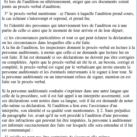
b) lors de l'audition ou ultérieurement, exiger que ces documents soient
joints au procès-verbal d'audition;
3° le procès-verbal mentionne : a) l'heure à laquelle l'audition prend cours,
le cas échéant s'interrompt et reprend, et prend fin;
b) l'identité des personnes qui interviennent lors de l'audition ou à une
partie de celle-ci ainsi que le moment de leur arrivée et de leur départ;
c) les circonstances particulières et tout ce qui peut éclairer la déclaration
ou les circonstances dans lesquelles elle a été faite.
A la fin de l'audition, les inspecteurs donnent le procès-verbal en lecture à la
personne auditionnée, à moins que celle-ci ne demande que lecture lui en
soit faite. Il lui est demandé si ses déclarations ne doivent pas être corrigées
ou complétées. Après que le procès-verbal ait été lu et, au besoin, corrigé et
complété, le procès-verbal est signé par le verbalisant qui invite ensuite la
personne auditionnée et les éventuels intervenants à le signer à leur tour. Si
la personne auditionnée ou un intervenant refuse de signer, mention en est
faite sur le procès-verbal.
Si la personne auditionnée souhaite s'exprimer dans une autre langue que
celle de la procédure, soit il est fait appel à un interprète assermenté, soit
ses déclarations sont notées dans sa langue, soit il lui est demandé de noter
elle-même sa déclaration. Si l'audition a lieu avec l'assistance d'un
interprète, son identité et sa qualité sont mentionnées. § 2. Sans préjudice
du paragraphe 1er, avant qu'il ne soit procédé à l'audition d'une personne
sur des infractions qui peuvent lui être imputées, la personne à auditionner
est informée succinctement des faits sur lesquels elle sera entendue et il lui
est communiqué :
1° qu'elle ne peut pas être contrainte de s'accuser elle-même;