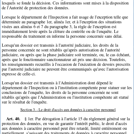
lesquels se fonde la décision. Ces informations sont mises à la disposition
de l'Autorité de protection des données.
Lorsque le département de l'Inspection a fait usage de l'exception telle que
déterminée au paragraphe 1er, alinéa 1er, et à l'exception des situations
visées aux alinéas 6 et 7 du paragraphe 3, la règle de l'exception est
immédiatement levée après la clôture du contrôle ou de l'enquête. Le
responsable du traitement en informe la personne concernée sans délai.
Lorsqu'un dossier est transmis à l'autorité judiciaire, les droits de la
personne concernée ne sont rétablis qu'après autorisation de l'autorité
judiciaire, ou après que la phase judiciaire soit terminée, ou, le cas échéant,
après que le fonctionnaire sanctionnateur ait pris une décision. Toutefois,
les renseignements recueillis à l'occasion de l'exécution de devoirs prescrits
par l'autorité judiciaire ne peuvent être communiqués qu'avec l'autorisation
expresse de celle-ci.
Lorsqu'un dossier est transmis à l'Administration dont dépend le
département de l'Inspection ou à l'institution compétente pour statuer sur les
conclusions de l'enquête, les droits de la personne concernée ne sont
rétablis qu'après que l'Administration ou l'institution compétente ait statué
sur le résultat de l'enquête.
Section 3. - Le droit d'accès aux données à caractère personnel
Art. 40.
§ 1er. Par dérogation à l'article 15 du règlement général sur la
protection des données, en vue de garantir l'intérêt public, le droit d'accès
aux données à caractère personnel peut être retardé, limité entièrement ou
partiellement, s'agissant des traitements de données à caractère personnel.