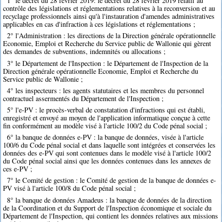
1° le décret du 28 février 2019: le décret du 28 février 2019 relatif au
contrôle des législations et réglementations relatives à la reconversion et au
recyclage professionnels ainsi qu'à l'instauration d'amendes administratives
applicables en cas d'infraction à ces législations et réglementations ;
2° l'Administration : les directions de la Direction générale opérationnelle
Economie, Emploi et Recherche du Service public de Wallonie qui gèrent
des demandes de subventions, indemnités ou allocations ;
3° le Département de l'Inspection : le Département de l'Inspection de la
Direction générale opérationnelle Economie, Emploi et Recherche du
Service public de Wallonie ;
4° les inspecteurs : les agents statutaires et les membres du personnel
contractuel assermentés du Département de l'Inspection ;
5° l'e-PV : le procès-verbal de constatation d'infractions qui est établi,
enregistré et envoyé au moyen de l'application informatique conçue à cette
fin conformément au modèle visé à l'article 100/2 du Code pénal social ;
6° la banque de données e-PV : la banque de données, visée à l'article
100/6 du Code pénal social et dans laquelle sont intégrées et conservées les
données des e-PV qui sont contenues dans le modèle visé à l'article 100/2
du Code pénal social ainsi que les données contenues dans les annexes de
ces e-PV ;
7° le Comité de gestion : le Comité de gestion de la banque de données e-
PV visé à l'article 100/8 du Code pénal social ;
8° la banque de données Amadeus : la banque de données de la direction
de la Coordination et du Support de l'Inspection économique et sociale du
Département de l'Inspection, qui contient les données relatives aux missions