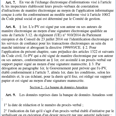
Art. 7.
En vue de l'échange électronique d'informations visé à l'article
6, les inspecteurs établissent leurs procès-verbaux de constatation
d'infractions de manière électronique au moyen de l'application informatique
conçue à cette fin conformément au modèle uniforme visé à l'article 100/2
du Code pénal social et qui est déterminé par le Comité de gestion.
Art. 8.
§ 1er. L'e-PV est signé par son auteur ou ses auteurs de
manière électronique au moyen d'une signature électronique qualifiée au
sens de l'article 3.12. du règlement (UE) n° 910/2014 du Parlement
européen et du Conseil du 23 juillet 2014 sur l'identification électronique et
les services de confiance pour les transactions électroniques au sein du
marché intérieur et abrogeant la directive 1999/93/CE. § 2. Pour
l'application du présent chapitre, sans préjudice des articles 1322 et suivants
du Code civil, l'e-PV qui a été signé de manière électronique par son auteur
ou ses auteurs, conformément au § 1er, est assimilé à un procès-verbal sur
support papier signé au moyen d'une signature manuscrite. § 3. Par
dérogation au paragraphe 1er, le Gouvernement peut prévoir que l'e-PV,
établi conformément à l'article 7, alinéa 1er, dans les conditions, selon les
modalités et, le cas échéant, pour la durée qu'il fixe, est rédigé sur support
papier et est signé au moyen d'une signature manuscrite.
Section 2. - La banque de données Amadeus
Art. 9.
Les données reprises dans la banque de données Amadeus sont
:
1° la date de rédaction et le numéro du procès-verbal ;
2° l'indication du fait qu'il s'agit d'un procès-verbal établi d'initiative par le
verbalisant ou en exécution d'un devoir prescrit par une autorité judiciaire ;