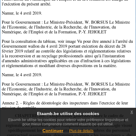
l'exécution du présent arrêté.
Namur, le 4 avril 2019.
Pour le Gouvernement : Le Ministre-Président, W. BORSUS Le Ministre
de l'Economie, de l'Industrie, de la Recherche, de l'Innovation, du
Numérique, de l'Emploi et de la Formation, P.-Y. JEHOLET
Pour la consultation du tableau, voir image Vu pour être annexé à l'arrêté du
Gouvernement wallon du 4 avril 2019 portant exécution du décret du 28
février 2019 relatif au contrôle des législations et réglementations relatives
à la reconversion et au recyclage professionnels ainsi qu'à l'instauration
d'amendes administratives applicables en cas d'infraction à ces législations
et réglementations et modifiant diverses dispositions en la matière.
Namur, le 4 avril 2019.
Pour le Gouvernement : Le Ministre-Président, W. BORSUS Le Ministre
de l'Economie, de l'Industrie, de la Recherche, de l'Innovation, du
Numérique, de l'Emploi et de la Formation, P.-Y. JEHOLET
Annexe 2. - Règles de déontologie des inspecteurs dans l'exercice de leur
mission de contrôle
x
Etaamb.be utilise des cookies
CHAPITRE Ier. - Dispositions générales Outre le cadre de
déontologie des agents de la fonction publique administrative
Etaamb.be utilise les cookies pour retenir votre préférence linguistique et
pour mieux comprendre comment etaamb.be est utilisé.
régionale, les présentes règles complémentaires de déontologie visent
spécifiquement les agents statutaires et les membres du personnel
Continuer
Plus de details
contractuel assermentés, dénommés ci-après « les inspecteurs », du