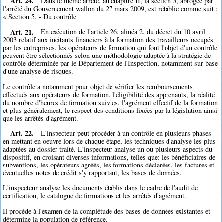
Art. 24.
Dans le même arrêté, au chapitre II, la section 5, abrogée par
l'arrêté du Gouvernement wallon du 27 mars 2009, est rétablie comme suit :
« Section 5. - Du contrôle
Art. 21.
En exécution de l'article 26, alinéa 2, du décret du 10 avril
2003 relatif aux incitants financiers à la formation des travailleurs occupés
par les entreprises, les opérateurs de formation qui font l'objet d'un contrôle
peuvent être sélectionnés selon une méthodologie adaptée à la stratégie de
contrôle déterminée par le Département de l'Inspection, notamment sur base
d'une analyse de risques.
Le contrôle a notamment pour objet de vérifier les remboursements
effectués aux opérateurs de formation, l'éligibilité des apprenants, la réalité
du nombre d'heures de formation suivies, l'agrément effectif de la formation
et plus généralement, le respect des conditions fixées par la législation ainsi
que les arrêtés d'agrément.
Art. 22.
L'inspecteur peut procéder à un contrôle en plusieurs phases
en mettant en oeuvre lors de chaque étape, les techniques d'analyse les plus
adaptées au dossier traité. L'inspecteur analyse un ou plusieurs aspects du
dispositif, en croisant diverses informations, telles que: les bénéficiaires de
subventions, les opérateurs agréés, les formations déclarées, les factures et
éventuelles notes de crédit s'y rapportant, les bases de données.
L'inspecteur analyse les documents établis dans le cadre de l'audit de
certification, le catalogue de formations et les arrêtés d'agrément.
Il procède à l'examen de la complétude des bases de données existantes et
détermine la population de référence.