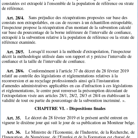
constatées est extrapolé à l'ensemble de la population de référence ou strate
de référence.
Art. 28/4.
Sans préjudice des récupérations proposées sur base des
constats non extrapolables, en cas de recours à un échantillon extrapolable,
l'inspecteur propose la récupération d'un montant de la subvention calculé
sur base du pourcentage de la borne inférieure de l'intervalle de confiance,
extrapolé à la subvention relative à la population de référence ou la strate de
référence examinée.
Art. 28/5.
Lorsqu'il recourt à la méthode d'extrapolation, l'inspecteur
décrit la méthodologie utilisée dans son rapport et y précise l'intervalle de
confiance et la taille de l'intervalle de confiance.
Art. 28/6.
Conformément à l'article 37 du décret du 28 février 2019
relatif au contrôle des législations et réglementations relatives à la
reconversion et au recyclage professionnels ainsi qu'à l'instauration
d'amendes administratives applicables en cas d'infraction à ces législations
et réglementations, le centre peut renverser la présomption découlant de
l'extrapolation visée aux articles 28/1, 28/2, 28/3 et 28/4 en établissant la
validité de tout ou partie du pourcentage de la subvention incriminé. ».
CHAPITRE VI. - Dispositions finales
Art. 35.
Le décret du 28 février 2019 et le présent arrêté entrent en
vigueur le dixième jour qui suit le jour de sa publication au Moniteur belge.
Art. 36.
Le Ministre de l'Economie, de l'Industrie, de la Recherche, de
l'Innovation, du Numérique, de l'Emploi et de la Formation est chargé de