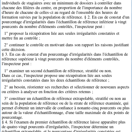
individuels de stagiaires avec un minimum de dossiers à contrôler dans
chacune des filières du centre, en proportion de l'importance du nombre
d'heure de chacune de celles-ci au regard de l'ensemble des heures de
formation suivies par la population de référence. § 2. En cas de constat d'un
pourcentage d'irrégularités dans l'échantillon de référence inférieur à vingt
pourcents du nombre d'éléments contrôlés, l'inspecteur peut :
1° proposer la récupération liée aux seules irrégularités constatées et
mettre fin au contrôle ;
2° continuer le contrôle en motivant dans son rapport les raisons justifiant
cette décision.
§ 3. En cas de constat d'un pourcentage d'irrégularités dans l'échantillon de
référence supérieur à vingt pourcents du nombre d'éléments contrôlés,
l'inspecteur peut :
1° examiner un second échantillon de référence, stratifié ou non.
Dans ce cas, l'inspecteur propose une récupération liée aux seules
irrégularités constatées dans les deux échantillons de référence ;
2° au besoin, réorienter ses recherches et sélectionner de nouveaux aspects
ou critères à analyser en fonction des critères retenus ;
3° constituer un échantillon de référence extrapolable, stratifié ou non au
sein de la population de référence ou de la strate de référence examinée, qui
permet d'obtenir un intervalle de confiance à nonante-cinq pourcents ou plus
autour de la valeur d'échantillonnage, d'une taille maximale de dix points de
pourcentage.
§ 4. Si l'examen du premier échantillon de référence laisse apparaître plus
de quatre-vingt pourcents d'irrégularités, l'inspecteur détermine un
échantillon extrapolable, et le pourcentage d'irrégularités constatées est