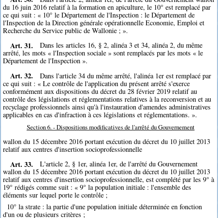
du 16 juin 2016 relatif à la formation en apiculture, le 10° est remplacé par
ce qui suit : « 10° le Département de l'Inspection : le Département de
l'Inspection de la Direction générale opérationnelle Economie, Emploi et
Recherche du Service public de Wallonie ; ».
Art. 31.
Dans les articles 16, § 2, alinéa 3 et 34, alinéa 2, du même
arrêté, les mots « l'Inspection sociale » sont remplacés par les mots « le
Département de l'Inspection ».
Art. 32.
Dans l'article 34 du même arrêté, l'alinéa 1er est remplacé par
ce qui suit : « Le contrôle de l'application du présent arrêté s'exerce
conformément aux dispositions du décret du 28 février 2019 relatif au
contrôle des législations et réglementations relatives à la reconversion et au
recyclage professionnels ainsi qu'à l'instauration d'amendes administratives
applicables en cas d'infraction à ces législations et réglementations. ».
Section 6. - Dispositions modificatives de l'arrêté du Gouvernement
wallon du 15 décembre 2016 portant exécution du décret du 10 juillet 2013
relatif aux centres d'insertion socioprofessionnelle
Art. 33.
L'article 2, § 1er, alinéa 1er, de l'arrêté du Gouvernement
wallon du 15 décembre 2016 portant exécution du décret du 10 juillet 2013
relatif aux centres d'insertion socioprofessionnelle, est complété par les 9° à
19° rédigés comme suit : « 9° la population initiale : l'ensemble des
éléments sur lequel porte le contrôle ;
10° la strate : la partie d'une population initiale déterminée en fonction
d'un ou de plusieurs critères ;