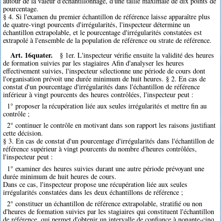
autour de la valeur d'échantillonnage, d'une taille maximale de dix points de
pourcentage.
§ 4. Si l'examen du premier échantillon de référence laisse apparaître plus
de quatre-vingt pourcents d'irrégularités, l'inspecteur détermine un
échantillon extrapolable, et le pourcentage d'irrégularités constatées est
extrapolé à l'ensemble de la population de référence ou strate de référence.
Art. 16quater.
§ 1er. L'inspecteur vérifie ensuite la validité des heures
de formation suivies par les stagiaires Afin d'analyser les heures
effectivement suivies, l'inspecteur sélectionne une période de cours dont
l'organisation prévoit une durée minimum de huit heures. § 2. En cas de
constat d'un pourcentage d'irrégularités dans l'échantillon de référence
inférieur à vingt pourcents des heures contrôlées, l'inspecteur peut :
1° proposer la récupération liée aux seules irrégularités et mettre fin au
contrôle ;
2° continuer le contrôle en motivant dans son rapport les raisons justifiant
cette décision.
§ 3. En cas de constat d'un pourcentage d'irrégularités dans l'échantillon de
référence supérieur à vingt pourcents du nombre d'heures contrôlées,
l'inspecteur peut :
1° examiner des heures suivies durant une autre période prévoyant une
durée minimum de huit heures de cours.
Dans ce cas, l'inspecteur propose une récupération liée aux seules
irrégularités constatées dans les deux échantillons de référence ;
2° constituer un échantillon de référence extrapolable, stratifié ou non
d'heures de formation suivies par les stagiaires qui constituent l'échantillon
de référence, qui permet d'obtenir un intervalle de confiance à nonante-cinq