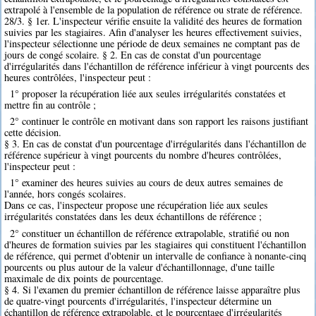
extrapolé à l'ensemble de la population de référence ou strate de référence.
28/3. § 1er. L'inspecteur vérifie ensuite la validité des heures de formation
suivies par les stagiaires. Afin d'analyser les heures effectivement suivies,
l'inspecteur sélectionne une période de deux semaines ne comptant pas de
jours de congé scolaire. § 2. En cas de constat d'un pourcentage
d'irrégularités dans l'échantillon de référence inférieur à vingt pourcents des
heures contrôlées, l'inspecteur peut :
1° proposer la récupération liée aux seules irrégularités constatées et
mettre fin au contrôle ;
2° continuer le contrôle en motivant dans son rapport les raisons justifiant
cette décision.
§ 3. En cas de constat d'un pourcentage d'irrégularités dans l'échantillon de
référence supérieur à vingt pourcents du nombre d'heures contrôlées,
l'inspecteur peut :
1° examiner des heures suivies au cours de deux autres semaines de
l'année, hors congés scolaires.
Dans ce cas, l'inspecteur propose une récupération liée aux seules
irrégularités constatées dans les deux échantillons de référence ;
2° constituer un échantillon de référence extrapolable, stratifié ou non
d'heures de formation suivies par les stagiaires qui constituent l'échantillon
de référence, qui permet d'obtenir un intervalle de confiance à nonante-cinq
pourcents ou plus autour de la valeur d'échantillonnage, d'une taille
maximale de dix points de pourcentage.
§ 4. Si l'examen du premier échantillon de référence laisse apparaître plus
de quatre-vingt pourcents d'irrégularités, l'inspecteur détermine un
échantillon de référence extrapolable, et le pourcentage d'irrégularités