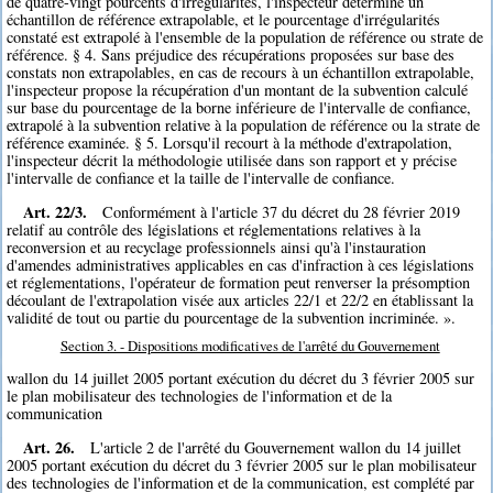
de quatre-vingt pourcents d'irrégularités, l'inspecteur détermine un
échantillon de référence extrapolable, et le pourcentage d'irrégularités
constaté est extrapolé à l'ensemble de la population de référence ou strate de
référence. § 4. Sans préjudice des récupérations proposées sur base des
constats non extrapolables, en cas de recours à un échantillon extrapolable,
l'inspecteur propose la récupération d'un montant de la subvention calculé
sur base du pourcentage de la borne inférieure de l'intervalle de confiance,
extrapolé à la subvention relative à la population de référence ou la strate de
référence examinée. § 5. Lorsqu'il recourt à la méthode d'extrapolation,
l'inspecteur décrit la méthodologie utilisée dans son rapport et y précise
l'intervalle de confiance et la taille de l'intervalle de confiance.
Art. 22/3.
Conformément à l'article 37 du décret du 28 février 2019
relatif au contrôle des législations et réglementations relatives à la
reconversion et au recyclage professionnels ainsi qu'à l'instauration
d'amendes administratives applicables en cas d'infraction à ces législations
et réglementations, l'opérateur de formation peut renverser la présomption
découlant de l'extrapolation visée aux articles 22/1 et 22/2 en établissant la
validité de tout ou partie du pourcentage de la subvention incriminée. ».
Section 3. - Dispositions modificatives de l'arrêté du Gouvernement
wallon du 14 juillet 2005 portant exécution du décret du 3 février 2005 sur
le plan mobilisateur des technologies de l'information et de la
communication
Art. 26.
L'article 2 de l'arrêté du Gouvernement wallon du 14 juillet
2005 portant exécution du décret du 3 février 2005 sur le plan mobilisateur
des technologies de l'information et de la communication, est complété par