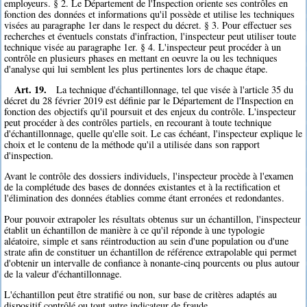
employeurs. § 2. Le Département de l'Inspection oriente ses contrôles en
fonction des données et informations qu'il possède et utilise les techniques
visées au paragraphe 1er dans le respect du décret. § 3. Pour effectuer ses
recherches et éventuels constats d'infraction, l'inspecteur peut utiliser toute
technique visée au paragraphe 1er. § 4. L'inspecteur peut procéder à un
contrôle en plusieurs phases en mettant en oeuvre la ou les techniques
d'analyse qui lui semblent les plus pertinentes lors de chaque étape.
Art. 19.
La technique d'échantillonnage, tel que visée à l'article 35 du
décret du 28 février 2019 est définie par le Département de l'Inspection en
fonction des objectifs qu'il poursuit et des enjeux du contrôle. L'inspecteur
peut procéder à des contrôles partiels, en recourant à toute technique
d'échantillonnage, quelle qu'elle soit. Le cas échéant, l'inspecteur explique le
choix et le contenu de la méthode qu'il a utilisée dans son rapport
d'inspection.
Avant le contrôle des dossiers individuels, l'inspecteur procède à l'examen
de la complétude des bases de données existantes et à la rectification et
l'élimination des données établies comme étant erronées et redondantes.
Pour pouvoir extrapoler les résultats obtenus sur un échantillon, l'inspecteur
établit un échantillon de manière à ce qu'il réponde à une typologie
aléatoire, simple et sans réintroduction au sein d'une population ou d'une
strate afin de constituer un échantillon de référence extrapolable qui permet
d'obtenir un intervalle de confiance à nonante-cinq pourcents ou plus autour
de la valeur d'échantillonnage.
L'échantillon peut être stratifié ou non, sur base de critères adaptés au
dispositif contrôlé ou tout autre indicateur de fraude.