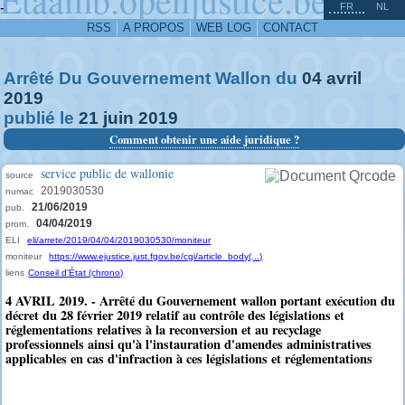
^
-
FR
NL
RSS
A PROPOS
WEB LOG
CONTACT
Arrêté Du Gouvernement Wallon du
04
avril
2019
publié le
21
juin
2019
Comment obtenir une aide juridique ?
service public de wallonie
source
2019030530
numac
21/06/2019
pub.
04/04/2019
prom.
ELI
eli/arrete/2019/04/04/2019030530/moniteur
moniteur
https://www.ejustice.just.fgov.be/cgi/article_body(...)
liens
Conseil d'État (chrono)
4 AVRIL 2019. - Arrêté du Gouvernement wallon portant exécution du
décret du 28 février 2019 relatif au contrôle des législations et
réglementations relatives à la reconversion et au recyclage
professionnels ainsi qu'à l'instauration d'amendes administratives
applicables en cas d'infraction à ces législations et réglementations