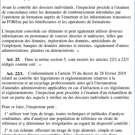
Avant le contrôle des dossiers individuels, l'inspecteur procède à l'examen
de concordance entre les demandes de remboursement introduites par
l'opérateur de formation auprès de l'émetteur et les informations transmises
au FOREm par les bénéficiaires et les opérateurs de formations.
L'inspecteur consolide ces éléments et peut également utiliser diverses
informations en provenance de sources directes et indirectes, telles que
comparaison des données, exploration des données, antécédents de
l'employeur, banques de données internes et externes, signalement d'autres
administrations, plaintes ou dénonciations. ».
Art. 25.
Dans la même section 5, sont insérés les articles 22/1 à 22/3
rédigés comme suit : «
Art. 22/1.
Conformément à l'article 35 du décret du 28 février 2019
relatif au contrôle des législations et réglementations relatives à la
reconversion et au recyclage professionnels ainsi qu'à l'instauration
d'amendes administratives applicables en cas d'infraction à ces législations
et réglementations, l'inspecteur peut procéder à l'examen d'un échantillon de
tout ou partie des aspects à vérifier ou des dossiers individuels à contrôler.
Pour ce faire, l'inspecteur peut :
1° utiliser tout type de tirage, toutes techniques et méthodes d'analyse
confondues, afin d'analyser une population de référence ou strate de
référence et y déterminer les irrégularités au regard du dispositif contrôlé ;
2° le cas échéant, effectuer un tirage de type aléatoire, simple et sans
réintroduction d'items susceptibles d'être sélectionnés au sein d'une