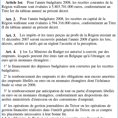
Article 1er.
Pour l'année budgétaire 2008, les recettes courantes de la
Région wallonne sont évaluées à 5.803.701.000 euros, conformément au
Titre Ier du tableau annexé au présent décret.
Art. 2.
Pour l'année budgétaire 2008, les recettes en capital de la
Région wallonne sont évaluées à 594.316.000 euros, conformément au Titre
II du tableau annexé au présent décret.
Art. 3.
Les impôts et les taxes perçus au profit de la Région existant au
31 décembre 2007 seront recouvrés pendant l'année 2008 d'après les lois,
décrets, arrêtés et tarifs qui en règlent l'assiette et la perception.
Art. 4.
§ 1er. Le Ministre du Budget est autorisé à couvrir, par des
emprunts, lesquels peuvent être émis tant en Belgique qu'à l'étranger, en
euro qu'en monnaies étrangères :
1° le financement des dépenses budgétaires non couvertes par les recettes
budgétaires;
2° le remboursement des emprunts et des obligations non encore amorties
des emprunts libellés en euro ou en monnaies étrangères dont l'échéance
finale se situe en 2008;
3° le remboursement par anticipation de tout ou partie d'emprunts libellés
en euro ou en monnaies étrangères, conformément aux dispositions des
arrêtés ministériels d'émission ou des conventions d'emprunt;
4° les opérations de gestion journalières du Trésor ou les opérations de
gestion financière réalisées dans l'intérêt général du Trésor, en ce compris
les placements nécessaires à leur bonne fin.