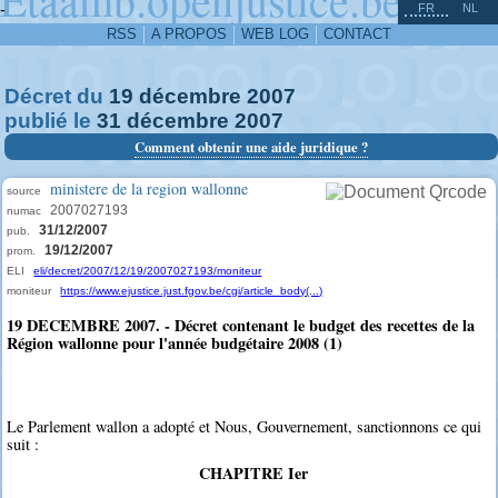
^
-
FR
NL
RSS
A PROPOS
WEB LOG
CONTACT
Décret du
19
décembre
2007
publié le
31
décembre
2007
Comment obtenir une aide juridique ?
ministere de la region wallonne
source
2007027193
numac
31/12/2007
pub.
19/12/2007
prom.
ELI
eli/decret/2007/12/19/2007027193/moniteur
moniteur
https://www.ejustice.just.fgov.be/cgi/article_body(...)
19 DECEMBRE 2007. - Décret contenant le budget des recettes de la
Région wallonne pour l'année budgétaire 2008 (1)
Le Parlement wallon a adopté et Nous, Gouvernement, sanctionnons ce qui
suit :
CHAPITRE Ier