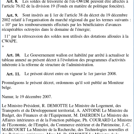
Art. 8.
Les soldes de trésorerie de l'ex-OWDR peuvent être affectés à
l'article 76.02 de la division 19 (Fonds en matière de politique foncière).
Art. 9.
Sont insérés au § 1er de l'article 38 du décret du 19 décembre
2002 relatif à l'organisation du marché régional du gaz les termes suivants :
« 10° par les remboursements effectués par les bénéficiaires d'avances
récupérables octroyées dans le domaine de l'énergie;
11° par la rétrocession des soldes non utilisés des dotations allouées à la
CWAPE.
»
Art. 10.
Le Gouvernement wallon est habilité par arrêté à actualiser le
tableau annexé au présent décret à l'évolution des programmes d'activités
inhérente à la réforme de structure de l'administration.
Art. 11.
Le présent décret entre en vigueur le 1er janvier 2008.
Promulguons le présent décret, ordonnons qu'il soit publié au Moniteur
belge.
Namur, le 19 décembre 2007.
Le Ministre-Président, R. DEMOTTE Le Ministre du Logement, des
Transports et du Développement territorial, A. ANTOINE Le Ministre du
Budget, des Finances et de l'Equipement, M. DAERDEN Le Ministre des
Affaires intérieures et de la Fonction publique, Ph. COURARD Le Ministre
de l'Economie, de l'Emploi, du Commerce extérieur et du Patrimoine, J.-C.
MARCOURT La Ministre de la Recherche, des Technologies nouvelles et