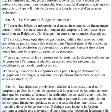
§ 2. Le Ministre du Budget est autorisé à convertir, avec l'accord des
porteurs et aux conditions du marché, tout ou partie d'emprunts existants en
emprunts du type « Billets de trésorerie à long terme » et d'en adapter
l'échéance.
Art. 5.
Le Ministre du Budget est autorisé :
1° à créer des billets de trésorerie ou d'autres instruments de financement
portant intérêt, à concurrence du montant des emprunts à contracter et ce
aussi bien en Belgique qu'à l'étranger, en euro et en monnaies étrangères;
2° à conclure toute opération de gestion journalière du Trésor ou toute
opération de gestion financière réalisée dans l'intérêt général du Trésor, en
ce compris la conclusion de conventions de placement nécessaires à leur
bonne fin, dans le respect du principe de prudence.
3° en ce qui concerne les emprunts privés émis par la Région wallonne en
Belgique ou à l'étranger, à adapter, en accord avec les prêteurs, les
conditions et termes de remboursement.
4° en ce qui concerne les emprunts émis par la Région wallonne en
Belgique ou à l'étranger, à conclure des opérations financières de gestion
visées à l'article 7, 2°.
Art. 6.
Les dépenses provisoires relatives à la constitution d'actifs
(emprunts publics et billets de trésorerie à long terme) et les coûts annexes
ainsi que les recettes afférentes à la réalisation de ces actifs constitués, les
dépenses annexes et les revenus en découlant peuvent être enregistrés sur
des comptes financiers spéciaux ouverts à cette fin dans une institution
financière de droit belge établie en Belgique avec laquelle la Région
wallonne a conclu une convention d'agent financier découlant légalement de