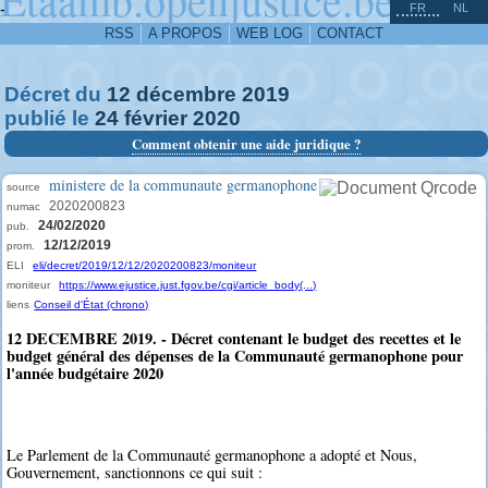
^
-
FR
NL
RSS
A PROPOS
WEB LOG
CONTACT
Décret du
12
décembre
2019
publié le
24
février
2020
Comment obtenir une aide juridique ?
ministere de la communaute germanophone
source
2020200823
numac
24/02/2020
pub.
12/12/2019
prom.
ELI
eli/decret/2019/12/12/2020200823/moniteur
moniteur
https://www.ejustice.just.fgov.be/cgi/article_body(...)
liens
Conseil d'État (chrono)
12 DECEMBRE 2019. - Décret contenant le budget des recettes et le
budget général des dépenses de la Communauté germanophone pour
l'année budgétaire 2020
Le Parlement de la Communauté germanophone a adopté et Nous,
Gouvernement, sanctionnons ce qui suit :