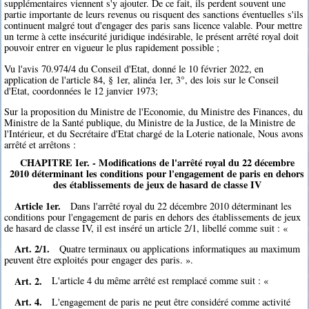
supplémentaires viennent s'y ajouter. De ce fait, ils perdent souvent une
partie importante de leurs revenus ou risquent des sanctions éventuelles s'ils
continuent malgré tout d'engager des paris sans licence valable. Pour mettre
un terme à cette insécurité juridique indésirable, le présent arrêté royal doit
pouvoir entrer en vigueur le plus rapidement possible ;
Vu l'avis 70.974/4 du Conseil d'Etat, donné le 10 février 2022, en
application de l'article 84, § 1er, alinéa 1er, 3°, des lois sur le Conseil
d'Etat, coordonnées le 12 janvier 1973;
Sur la proposition du Ministre de l'Economie, du Ministre des Finances, du
Ministre de la Santé publique, du Ministre de la Justice, de la Ministre de
l'Intérieur, et du Secrétaire d'Etat chargé de la Loterie nationale, Nous avons
arrêté et arrêtons :
CHAPITRE Ier. - Modifications de l'arrêté royal du 22 décembre
2010 déterminant les conditions pour l'engagement de paris en dehors
des établissements de jeux de hasard de classe IV
Article 1er.
Dans l'arrêté royal du 22 décembre 2010 déterminant les
conditions pour l'engagement de paris en dehors des établissements de jeux
de hasard de classe IV, il est inséré un article 2/1, libellé comme suit : «
Art. 2/1.
Quatre terminaux ou applications informatiques au maximum
peuvent être exploités pour engager des paris. ».
Art. 2.
L'article 4 du même arrêté est remplacé comme suit : «
Art. 4.
L'engagement de paris ne peut être considéré comme activité