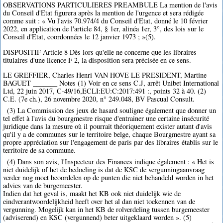
OBSERVATIONS PARTICULIERES PREAMBULE La mention de l'avis
du Conseil d'Etat figurera après la mention de l'urgence et sera rédigée
comme suit : « Vu l'avis 70.974/4 du Conseil d'Etat, donné le 10 février
2022, en application de l'article 84, § 1er, alinéa 1er, 3°, des lois sur le
Conseil d'Etat, coordonnées le 12 janvier 1973 ; »(5).
DISPOSITIF Article 8 Dès lors qu'elle ne concerne que les libraires
titulaires d'une licence F 2, la disposition sera précisée en ce sens.
LE GREFFIER, Charles Henri VAN HOVE LE PRESIDENT, Martine
BAGUET _______ Notes (1) Voir en ce sens C.J, arrêt Unibet International
Ltd, 22 juin 2017, C-49/16,ECLI:EU:C:2017:491 :, points 32 à 40. (2)
C.E. (7e ch.), 26 novembre 2020, n° 249.048, BV Pascual Consult.
(3) La Commission des jeux de hasard souligne également que donner un
tel effet à l'avis du bourgmestre risque d'entrainer une certaine insécurité
juridique dans la mesure où il pourrait théoriquement exister autant d'avis
qu'il y a de communes sur le territoire belge, chaque Bourgmestre ayant sa
propre appréciation sur l'engagement de paris par des libraires établis sur le
territoire de sa commune.
(4) Dans son avis, l'Inspecteur des Finances indique également : « Het is
niet duidelijk of het de bedoeling is dat de KSC de vergunningaanvraag
verder nog moet beoordelen op de punten die niet behandeld worden in het
advies van de burgemeester.
Indien dat het geval is, maakt het KB ook niet duidelijk wie de
eindverantwoordelijkheid heeft over het al dan niet toekennen van de
vergunning. Mogelijk kan in het KB de rolverdeling tussen burgemeester
(adviserend) en KSC (vergunnend) beter uitgeklaard worden ». (5)