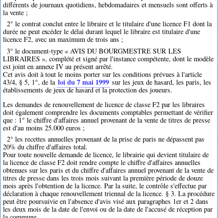
différents de journaux quotidiens, hebdomadaires et mensuels sont offerts à
la vente ;
2° le contrat conclut entre le libraire et le titulaire d'une licence F1 dont la
durée ne peut excéder le délai durant lequel le libraire est titulaire d'une
licence F2, avec un maximum de trois ans ;
3° le document-type « AVIS DU BOURGMESTRE SUR LES
LIBRAIRES », complété et signé par l'instance compétente, dont le modèle
est joint en annexe IV au présent arrêté.
Cet avis doit à tout le moins porter sur les conditions prévues à l'article
loi du 7 mai 1999
43/4, § 5, 1°, de la
sur les jeux de hasard, les paris, les
établissements de jeux de hasard et la protection des joueurs.
Les demandes de renouvellement de licence de classe F2 par les libraires
doit également comprendre les documents comptables permettant de vérifier
que : 1° le chiffre d'affaires annuel provenant de la vente de titres de presse
est d'au moins 25.000 euros ;
2° les recettes annuelles provenant de la prise de paris ne dépassent pas
20% du chiffre d'affaires total.
Pour toute nouvelle demande de licence, le librairie qui devient titulaire de
la licence de classe F2 doit rendre compte le chiffre d'affaires annuelles
obtenues sur les paris et du chiffre d'affaires annuel provenant de la vente de
titres de presse dans les trois mois suivant la première période de douze
mois après l'obtention de la licence. Par la suite, le contrôle s'effectue par
déclaration à chaque renouvellement triennal de la licence. § 3. La procédure
peut être poursuivie en l'absence d'avis visé aux paragraphes 1er et 2 dans
les deux mois de la date de l'envoi ou de la date de l'accusé de réception par
la commune.