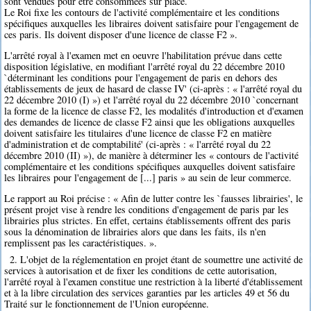
sont vendues pour être consommées sur place.
Le Roi fixe les contours de l'activité complémentaire et les conditions
spécifiques auxquelles les libraires doivent satisfaire pour l'engagement de
ces paris. Ils doivent disposer d'une licence de classe F2 ».
L'arrêté royal à l'examen met en oeuvre l'habilitation prévue dans cette
disposition législative, en modifiant l'arrêté royal du 22 décembre 2010
`déterminant les conditions pour l'engagement de paris en dehors des
établissements de jeux de hasard de classe IV' (ci-après : « l'arrêté royal du
22 décembre 2010 (I) ») et l'arrêté royal du 22 décembre 2010 `concernant
la forme de la licence de classe F2, les modalités d'introduction et d'examen
des demandes de licence de classe F2 ainsi que les obligations auxquelles
doivent satisfaire les titulaires d'une licence de classe F2 en matière
d'administration et de comptabilité' (ci-après : « l'arrêté royal du 22
décembre 2010 (II) »), de manière à déterminer les « contours de l'activité
complémentaire et les conditions spécifiques auxquelles doivent satisfaire
les libraires pour l'engagement de [...] paris » au sein de leur commerce.
Le rapport au Roi précise : « Afin de lutter contre les `fausses librairies', le
présent projet vise à rendre les conditions d'engagement de paris par les
librairies plus strictes. En effet, certains établissements offrent des paris
sous la dénomination de librairies alors que dans les faits, ils n'en
remplissent pas les caractéristiques. ».
2. L'objet de la réglementation en projet étant de soumettre une activité de
services à autorisation et de fixer les conditions de cette autorisation,
l'arrêté royal à l'examen constitue une restriction à la liberté d'établissement
et à la libre circulation des services garanties par les articles 49 et 56 du
Traité sur le fonctionnement de l'Union européenne.