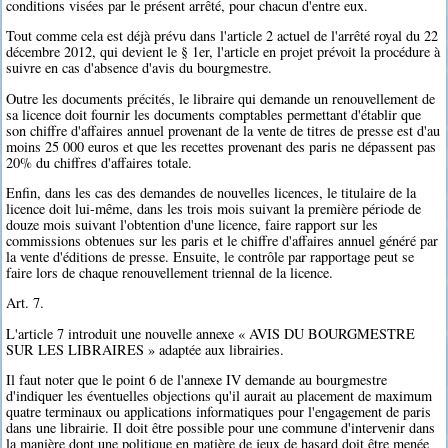
conditions visées par le présent arrêté, pour chacun d'entre eux.
Tout comme cela est déjà prévu dans l'article 2 actuel de l'arrêté royal du 22
décembre 2012, qui devient le § 1er, l'article en projet prévoit la procédure à
suivre en cas d'absence d'avis du bourgmestre.
Outre les documents précités, le libraire qui demande un renouvellement de
sa licence doit fournir les documents comptables permettant d'établir que
son chiffre d'affaires annuel provenant de la vente de titres de presse est d'au
moins 25 000 euros et que les recettes provenant des paris ne dépassent pas
20% du chiffres d'affaires totale.
Enfin, dans les cas des demandes de nouvelles licences, le titulaire de la
licence doit lui-même, dans les trois mois suivant la première période de
douze mois suivant l'obtention d'une licence, faire rapport sur les
commissions obtenues sur les paris et le chiffre d'affaires annuel généré par
la vente d'éditions de presse. Ensuite, le contrôle par rapportage peut se
faire lors de chaque renouvellement triennal de la licence.
Art. 7.
L'article 7 introduit une nouvelle annexe « AVIS DU BOURGMESTRE
SUR LES LIBRAIRES » adaptée aux librairies.
Il faut noter que le point 6 de l'annexe IV demande au bourgmestre
d'indiquer les éventuelles objections qu'il aurait au placement de maximum
quatre terminaux ou applications informatiques pour l'engagement de paris
dans une librairie. Il doit être possible pour une commune d'intervenir dans
la manière dont une politique en matière de jeux de hasard doit être menée