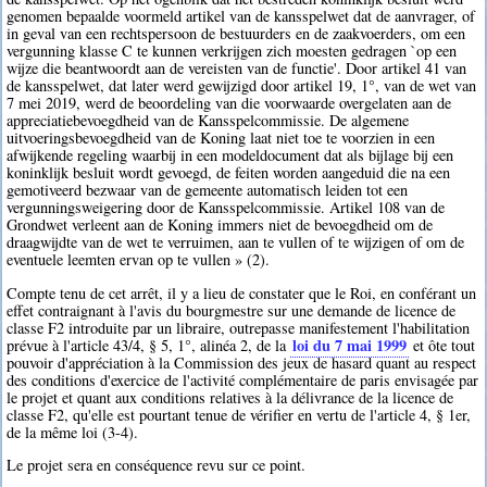
genomen bepaalde voormeld artikel van de kansspelwet dat de aanvrager, of
in geval van een rechtspersoon de bestuurders en de zaakvoerders, om een
vergunning klasse C te kunnen verkrijgen zich moesten gedragen `op een
wijze die beantwoordt aan de vereisten van de functie'. Door artikel 41 van
de kansspelwet, dat later werd gewijzigd door artikel 19, 1°, van de wet van
7 mei 2019, werd de beoordeling van die voorwaarde overgelaten aan de
appreciatiebevoegdheid van de Kansspelcommissie. De algemene
uitvoeringsbevoegdheid van de Koning laat niet toe te voorzien in een
afwijkende regeling waarbij in een modeldocument dat als bijlage bij een
koninklijk besluit wordt gevoegd, de feiten worden aangeduid die na een
gemotiveerd bezwaar van de gemeente automatisch leiden tot een
vergunningsweigering door de Kansspelcommissie. Artikel 108 van de
Grondwet verleent aan de Koning immers niet de bevoegdheid om de
draagwijdte van de wet te verruimen, aan te vullen of te wijzigen of om de
eventuele leemten ervan op te vullen » (2).
Compte tenu de cet arrêt, il y a lieu de constater que le Roi, en conférant un
effet contraignant à l'avis du bourgmestre sur une demande de licence de
classe F2 introduite par un libraire, outrepasse manifestement l'habilitation
loi du 7 mai 1999
prévue à l'article 43/4, § 5, 1°, alinéa 2, de la
et ôte tout
pouvoir d'appréciation à la Commission des jeux de hasard quant au respect
des conditions d'exercice de l'activité complémentaire de paris envisagée par
le projet et quant aux conditions relatives à la délivrance de la licence de
classe F2, qu'elle est pourtant tenue de vérifier en vertu de l'article 4, § 1er,
de la même loi (3-4).
Le projet sera en conséquence revu sur ce point.