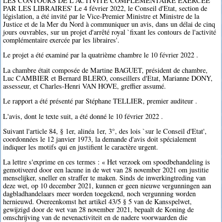
LES CONTOURS DE L'ACTIVITE COMPLEMENTAIRE EXERCEE
PAR LES LIBRAIRES' Le 4 février 2022, le Conseil d'Etat, section de
législation, a été invité par le Vice-Premier Ministre et Ministre de la
Justice et de la Mer du Nord à communiquer un avis, dans un délai de cinq
jours ouvrables, sur un projet d'arrêté royal `fixant les contours de l'activité
complémentaire exercée par les libraires'.
Le projet a été examiné par la quatrième chambre le 10 février 2022 .
La chambre était composée de Martine BAGUET, président de chambre,
Luc CAMBIER et Bernard BLERO, conseillers d'Etat, Marianne DONY,
assesseur, et Charles-Henri VAN HOVE, greffier assumé.
Le rapport a été présenté par Stéphane TELLIER, premier auditeur .
L'avis, dont le texte suit, a été donné le 10 février 2022 .
Suivant l'article 84, § 1er, alinéa 1er, 3°, des lois `sur le Conseil d'Etat',
coordonnées le 12 janvier 1973, la demande d'avis doit spécialement
indiquer les motifs qui en justifient le caractère urgent.
La lettre s'exprime en ces termes : « Het verzoek om spoedbehandeling is
gemotiveerd door een lacune in de wet van 28 november 2021 om justitie
menselijker, sneller en straffer te maken. Sinds de inwerkingtreding van
deze wet, op 10 december 2021, kunnen er geen nieuwe vergunningen aan
dagbladhandelaars meer worden toegekend, noch vergunning worden
hernieuwd. Overeenkomst het artikel 43/5 § 5 van de Kansspelwet,
gewijzigd door de wet van 28 november 2021, bepaalt de Koning de
omschrijving van de nevenactiviteit en de nadere voorwaarden die