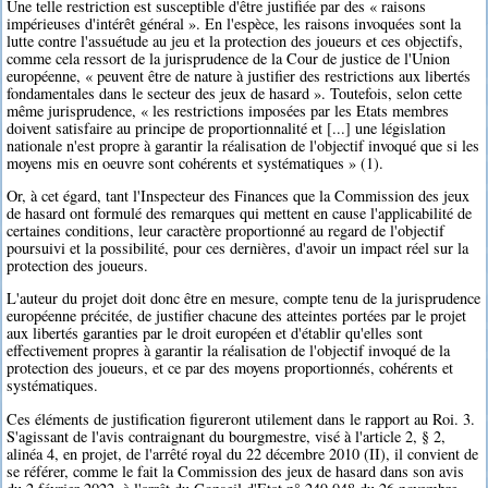
Une telle restriction est susceptible d'être justifiée par des « raisons
impérieuses d'intérêt général ». En l'espèce, les raisons invoquées sont la
lutte contre l'assuétude au jeu et la protection des joueurs et ces objectifs,
comme cela ressort de la jurisprudence de la Cour de justice de l'Union
européenne, « peuvent être de nature à justifier des restrictions aux libertés
fondamentales dans le secteur des jeux de hasard ». Toutefois, selon cette
même jurisprudence, « les restrictions imposées par les Etats membres
doivent satisfaire au principe de proportionnalité et [...] une législation
nationale n'est propre à garantir la réalisation de l'objectif invoqué que si les
moyens mis en oeuvre sont cohérents et systématiques » (1).
Or, à cet égard, tant l'Inspecteur des Finances que la Commission des jeux
de hasard ont formulé des remarques qui mettent en cause l'applicabilité de
certaines conditions, leur caractère proportionné au regard de l'objectif
poursuivi et la possibilité, pour ces dernières, d'avoir un impact réel sur la
protection des joueurs.
L'auteur du projet doit donc être en mesure, compte tenu de la jurisprudence
européenne précitée, de justifier chacune des atteintes portées par le projet
aux libertés garanties par le droit européen et d'établir qu'elles sont
effectivement propres à garantir la réalisation de l'objectif invoqué de la
protection des joueurs, et ce par des moyens proportionnés, cohérents et
systématiques.
Ces éléments de justification figureront utilement dans le rapport au Roi. 3.
S'agissant de l'avis contraignant du bourgmestre, visé à l'article 2, § 2,
alinéa 4, en projet, de l'arrêté royal du 22 décembre 2010 (II), il convient de
se référer, comme le fait la Commission des jeux de hasard dans son avis