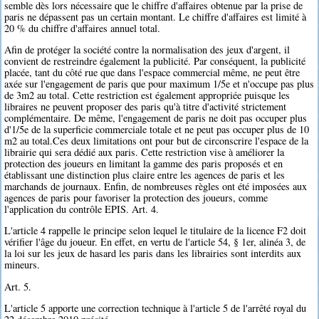
semble dès lors nécessaire que le chiffre d'affaires obtenue par la prise de
paris ne dépassent pas un certain montant. Le chiffre d'affaires est limité à
20 % du chiffre d'affaires annuel total.
Afin de protéger la société contre la normalisation des jeux d'argent, il
convient de restreindre également la publicité. Par conséquent, la publicité
placée, tant du côté rue que dans l'espace commercial même, ne peut être
axée sur l'engagement de paris que pour maximum 1/5e et n'occupe pas plus
de 3m2 au total. Cette restriction est également appropriée puisque les
libraires ne peuvent proposer des paris qu'à titre d'activité strictement
complémentaire. De même, l'engagement de paris ne doit pas occuper plus
d'1/5e de la superficie commerciale totale et ne peut pas occuper plus de 10
m2 au total.Ces deux limitations ont pour but de circonscrire l'espace de la
librairie qui sera dédié aux paris. Cette restriction vise à améliorer la
protection des joueurs en limitant la gamme des paris proposés et en
établissant une distinction plus claire entre les agences de paris et les
marchands de journaux. Enfin, de nombreuses règles ont été imposées aux
agences de paris pour favoriser la protection des joueurs, comme
l'application du contrôle EPIS. Art. 4.
L'article 4 rappelle le principe selon lequel le titulaire de la licence F2 doit
vérifier l'âge du joueur. En effet, en vertu de l'article 54, § 1er, alinéa 3, de
la loi sur les jeux de hasard les paris dans les librairies sont interdits aux
mineurs.
Art. 5.
L'article 5 apporte une correction technique à l'article 5 de l'arrêté royal du