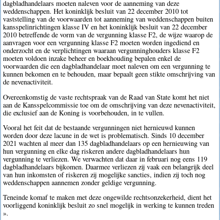
dagbladhandelaars moeten naleven voor de aanneming van deze
weddenschappen. Het koninklijk besluit van 22 december 2010 tot
vaststelling van de voorwaarden tot aanneming van weddenschappen buiten
kansspelinrichtingen klasse IV en het koninklijk besluit van 22 december
2010 betreffende de vorm van de vergunning klasse F2, de wijze waarop de
aanvragen voor een vergunning klasse F2 moeten worden ingediend en
onderzocht en de verplichtingen waaraan vergunninghouders klasse F2
moeten voldoen inzake beheer en boekhouding bepalen enkel de
voorwaarden die een dagbladhandelaar moet naleven om een vergunning te
kunnen bekomen en te behouden, maar bepaalt geen stikte omschrijving van
de nevenactiviteit.
Overeenkomstig de vaste rechtspraak van de Raad van State komt het niet
aan de Kansspelcommissie toe om de omschrijving van deze nevenactiviteit,
die exclusief aan de Koning is voorbehouden, in te vullen.
Vooral het feit dat de bestaande vergunningen niet hernieuwd kunnen
worden door deze lacune in de wet is problematisch. Sinds 10 december
2021 wachten al meer dan 135 dagbladhandelaars op een hernieuwing van
hun vergunning en elke dag riskeren andere dagbladhandelaars hun
vergunning te verliezen. We verwachten dat daar in februari nog eens 119
dagbladhandelaars bijkomen. Daarmee verliezen zij vaak een belangrijk deel
van hun inkomsten of riskeren zij mogelijke sancties, indien zij toch nog
weddenschappen aannemen zonder geldige vergunning.
Teneinde komaf te maken met deze ongewilde rechtsonzekerheid, dient het
voorliggend koninklijk besluit zo snel mogelijk in werking te kunnen treden
».