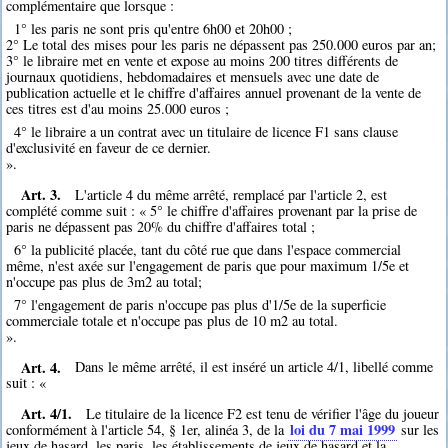
complémentaire que lorsque :
1° les paris ne sont pris qu'entre 6h00 et 20h00 ;
2° Le total des mises pour les paris ne dépassent pas 250.000 euros par an;
3° le libraire met en vente et expose au moins 200 titres différents de
journaux quotidiens, hebdomadaires et mensuels avec une date de
publication actuelle et le chiffre d'affaires annuel provenant de la vente de
ces titres est d'au moins 25.000 euros ;
4° le libraire a un contrat avec un titulaire de licence F1 sans clause
d'exclusivité en faveur de ce dernier.
».
Art. 3.
L'article 4 du même arrêté, remplacé par l'article 2, est
complété comme suit : « 5° le chiffre d'affaires provenant par la prise de
paris ne dépassent pas 20% du chiffre d'affaires total ;
6° la publicité placée, tant du côté rue que dans l'espace commercial
même, n'est axée sur l'engagement de paris que pour maximum 1/5e et
n'occupe pas plus de 3m2 au total;
7° l'engagement de paris n'occupe pas plus d'1/5e de la superficie
commerciale totale et n'occupe pas plus de 10 m2 au total.
».
Art. 4.
Dans le même arrêté, il est inséré un article 4/1, libellé comme
suit : «
Art. 4/1.
Le titulaire de la licence F2 est tenu de vérifier l'âge du joueur
loi du 7 mai 1999
conformément à l'article 54, § 1er, alinéa 3, de la
sur les
jeux de hasard, les paris, les établissements de jeux de hasard et la