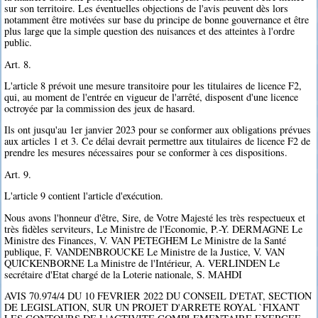
sur son territoire. Les éventuelles objections de l'avis peuvent dès lors
notamment être motivées sur base du principe de bonne gouvernance et être
plus large que la simple question des nuisances et des atteintes à l'ordre
public.
Art. 8.
L'article 8 prévoit une mesure transitoire pour les titulaires de licence F2,
qui, au moment de l'entrée en vigueur de l'arrêté, disposent d'une licence
octroyée par la commission des jeux de hasard.
Ils ont jusqu'au 1er janvier 2023 pour se conformer aux obligations prévues
aux articles 1 et 3. Ce délai devrait permettre aux titulaires de licence F2 de
prendre les mesures nécessaires pour se conformer à ces dispositions.
Art. 9.
L'article 9 contient l'article d'exécution.
Nous avons l'honneur d'être, Sire, de Votre Majesté les très respectueux et
très fidèles serviteurs, Le Ministre de l'Economie, P.-Y. DERMAGNE Le
Ministre des Finances, V. VAN PETEGHEM Le Ministre de la Santé
publique, F. VANDENBROUCKE Le Ministre de la Justice, V. VAN
QUICKENBORNE La Ministre de l'Intérieur, A. VERLINDEN Le
secrétaire d'Etat chargé de la Loterie nationale, S. MAHDI
AVIS 70.974/4 DU 10 FEVRIER 2022 DU CONSEIL D'ETAT, SECTION
DE LEGISLATION, SUR UN PROJET D'ARRETE ROYAL `FIXANT