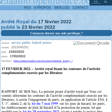
^
-
FR
NL
RSS
A PROPOS
WEB LOG
CONTACT
Arrêté Royal du
17
février
2022
publié le
23
février
2022
Comment obtenir une aide juridique ?
service public federal justice
source
2022040201
numac
23/02/2022
pub.
17/02/2022
prom.
moniteur
https://www.ejustice.just.fgov.be/cgi/article_body(...)
17 FEVRIER 2022. - Arrêté royal fixant les contours de l'activité
complémentaire exercée par les libraires
RAPPORT AU ROI Sire, Le présent projet d'arrêté royal qui Vous est
soumis détermine les contours de l'activité complémentaire exercée par les
librairies, à savoir l'engagement de paris, en application de l'article 43/4, §
loi du 7 mai 1999
5, 1°, alinéa 2, de la
sur les jeux de hasard, les paris,
les établissements de jeux de hasard et la protection du joueur, tel que
loi du 28 novembre 2021
modifié par la
visant à rendre la justice plus