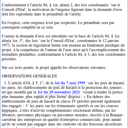
Conformément à l'article 84, § 1er, alinéa 2, des lois coordonnées `sur le
Conseil d'Etat', la motivation de l'urgence figurant dans la demande d'avis
doit être reproduite dans le préambule de l'arrêté.
En l'espèce, cette exigence n'est pas respectée. Le préambule sera par
conséquent complété en ce sens.
Comme la demande d'avis est introduite sur la base de l'article 84, § 1er,
alinéa 1er, 3°, des lois `sur le Conseil d'Etat', coordonnées le 12 janvier
1973, la section de législation limite son examen au fondement juridique du
projet, à la compétence de l'auteur de l'acte ainsi qu'à l'accomplissement des
formalités préalables, conformément à l'article 84, § 3, des lois coordonnées
précitées.
Sur ces trois points, le projet appelle les observations suivantes.
OBSERVATIONS GENERALES
loi du 7 mai 1999
1. L'article 43/4, § 5, 1°, de la
`sur les jeux de hasard,
les paris, les établissements de jeux de hasard et la protection des joueurs',
loi du 28 novembre 2021
tel que modifié par la
`visant à rendre la justice
plus humaine, plus rapide et plus ferme' dispose : « En dehors des
établissements de jeux de hasard de classe IV précités peuvent également
être engagés : 1° les paris sur les événements sportifs et sur les courses
hippiques, à titre d'activité complémentaire strictement définie, par les
libraires, personnes physiques ou personnes morales, inscrits à la Banque-
carrefour des entreprises en qualité d'entreprise commerciale, pour autant
qu'ils ne soient pas engagés dans des endroits où des boissons alcoolisées