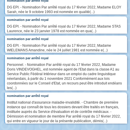
nomination par arrêté royal
DG EPI. - Nomination Par arrêté royal du 17 février 2022, Madame ELOY
Sarah, née le 9 octobre 1993 est nommée en qualité(...)
nomination par arrêté royal
DG EPI. - Nomination Par arrêté royal du 17 février 2022, Madame STAS
Laurence, née le 23 janvier 1978 est nommée en qua(...)
nomination par arrêté royal
DG EPI. - Nomination Par arrêté royal du 17 février 2022, Madame
WIELEMANS Amandine, née le 24 juillet 1981 est nommée e(...)
nomination par arrêté royal
Personnel. - Nomination Par arrêté royal du 17 février 2022, Madame
Doris VINDEVOGHEL, est nommée agent de l'Etat dans la classe A1 au
Service Public Fédéral Intérieur dans un emploi du cadre linguistique
néerlandais, à partir du 1 novembre 2021 Conformément aux lois
coordonnées sur le Conseil d'Etat, un recours peut être introduit endéans
les(...)
nomination par arrêté royal
Institut national d'assurance maladie-invalidité. - Chambre de première
instance qui connaît de tous les dossiers devant être traités en français,
instituée auprès du Service d'évaluation et de contrôle médicaux. -
Démission et nomination de membre Par arrêté royal du 17 février 2022,
qui entre en vigueur le jour de la présente publication, démis(...)