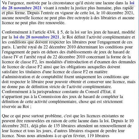
loi
Vu l'urgence, motivée par la circonstance qu'il existe une lacune dans la
du 28 novembre 2021
visant à rendre la justice plus humaine, plus rapide
et plus ferme. Depuis l'entrée en vigueur de cette loi, le 10 décembre 2021,
aucune nouvelle licence ne peut plus être octroyée à des librairies et aucune
licence ne peut plus être renouvelée.
Conformément à l'article 43/4, § 5, de la loi sur les jeux de hasard, modifié
loi du 28 novembre 2021
par la
, le Roi définit l'activité complémentaire et
les conditions que doivent respecter les libraires pour l'engagement de ces
paris. L'arrêté royal du 22 décembre 2010 déterminant les conditions pour
l'engagement de paris en dehors des établissements de jeux de hasard de
classe IV et l'arrêté royal du 22 décembre 2010 concernant la forme de la
licence de classe F2, les modalités d'introduction et d'examen des demandes
de licence de classe F2 ainsi que les obligations auxquelles doivent
satisfaire les titulaires d'une licence de classe F2 en matière
d'administration et de comptabilité fixent uniquement les conditions que
doit respecter le libraire pour pouvoir obtenir et conserver une licence, mais
ne donne pas de définition stricte de l'activité complémentaire.
Conformément à la jurisprudence constante du Conseil d'Etat, il
n'appartient pas à la Commission des jeux de hasard de compléter la
définition de cette activité complémentaire, chose qui est strictement
réservée au Roi ;
Que ce qui pose surtout problème, c'est que les licences existantes ne
peuvent être renouvelées en raison de cette lacune dans la loi. Depuis le 10
décembre 2021, déjà plus de 135 libraires attendent un renouvellement de
leur licence et tous les jours, d'autres libraires risquent de perdre leur
licence. Nous nous attendons à ce qu'en février, 119 libraires