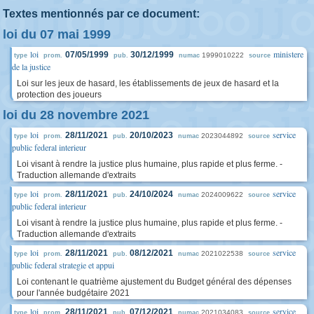
Textes mentionnés par ce document:
loi du 07 mai 1999
loi
ministere
07/05/1999
30/12/1999
1999010222
type
prom.
pub.
numac
source
de la justice
Loi sur les jeux de hasard, les établissements de jeux de hasard et la
protection des joueurs
loi du 28 novembre 2021
loi
service
28/11/2021
20/10/2023
2023044892
type
prom.
pub.
numac
source
public federal interieur
Loi visant à rendre la justice plus humaine, plus rapide et plus ferme. -
Traduction allemande d'extraits
loi
service
28/11/2021
24/10/2024
2024009622
type
prom.
pub.
numac
source
public federal interieur
Loi visant à rendre la justice plus humaine, plus rapide et plus ferme. -
Traduction allemande d'extraits
loi
service
28/11/2021
08/12/2021
2021022538
type
prom.
pub.
numac
source
public federal strategie et appui
Loi contenant le quatrième ajustement du Budget général des dépenses
pour l'année budgétaire 2021
loi
service
28/11/2021
07/12/2021
2021034083
type
prom.
pub.
numac
source