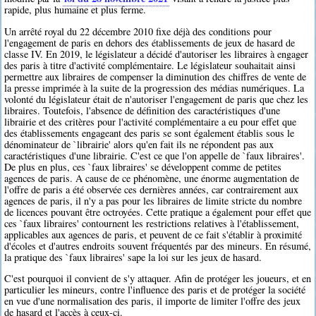
rapide, plus humaine et plus ferme.
Un arrêté royal du 22 décembre 2010 fixe déjà des conditions pour
l'engagement de paris en dehors des établissements de jeux de hasard de
classe IV. En 2019, le législateur a décidé d'autoriser les libraires à engager
des paris à titre d'activité complémentaire. Le législateur souhaitait ainsi
permettre aux libraires de compenser la diminution des chiffres de vente de
la presse imprimée à la suite de la progression des médias numériques. La
volonté du législateur était de n'autoriser l'engagement de paris que chez les
libraires. Toutefois, l'absence de définition des caractéristiques d'une
librairie et des critères pour l'activité complémentaire a eu pour effet que
des établissements engageant des paris se sont également établis sous le
dénominateur de `librairie' alors qu'en fait ils ne répondent pas aux
caractéristiques d'une librairie. C'est ce que l'on appelle de `faux libraires'.
De plus en plus, ces `faux libraires' se développent comme de petites
agences de paris. A cause de ce phénomène, une énorme augmentation de
l'offre de paris a été observée ces dernières années, car contrairement aux
agences de paris, il n'y a pas pour les libraires de limite stricte du nombre
de licences pouvant être octroyées. Cette pratique a également pour effet que
ces `faux libraires' contournent les restrictions relatives à l'établissement,
applicables aux agences de paris, et peuvent de ce fait s'établir à proximité
d'écoles et d'autres endroits souvent fréquentés par des mineurs. En résumé,
la pratique des `faux libraires' sape la loi sur les jeux de hasard.
C'est pourquoi il convient de s'y attaquer. Afin de protéger les joueurs, et en
particulier les mineurs, contre l'influence des paris et de protéger la société
en vue d'une normalisation des paris, il importe de limiter l'offre des jeux
de hasard et l'accès à ceux-ci.