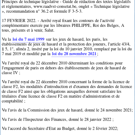
Principes de technique législative - Guide de rédaction des textes législatifs
et réglementaires, www.raadvst-consetat.be, onglet « Technique législative
», recommandation n° 36.2 et formule F 3-5-3.
17 FEVRIER 2022. - Arrêté royal fixant les contours de l'activité
complémentaire exercée par les libraires PHILIPPE, Roi des Belges, A
tous, présents et à venir, Salut.
loi du 7 mai 1999
Vu la
sur les jeux de hasard, les paris, les
établissements de jeux de hasard et la protection des joueurs, l'article 43/4,
§ 5, 1°, alinéa 2, inséré par la loi du 10 janvier 2010, remplacé par la loi du
loi du 28 novembre 2021
7 mai 2019 et modifié par la
;
Vu l'arrêté royal du 22 décembre 2010 déterminant les conditions pour
l'engagement de paris en dehors des établissements de jeux de hasard de
classe IV ;
Vu l'arrêté royal du 22 décembre 2010 concernant la forme de la licence de
classe F2, les modalités d'introduction et d'examen des demandes de licence
de classe F2 ainsi que les obligations auxquelles doivent satisfaire les
titulaires d'une licence de classe F2 en matière d'administration et de
comptabilité ;
Vu l'avis de la Commission des jeux de hasard, donné le 24 novembre 2021;
Vu l'avis de l'Inspecteur des Finances, donné le 28 janvier 2022 ;
Vu l'accord du Secrétaire d'Etat au Budget, donné le 2 février 2022;