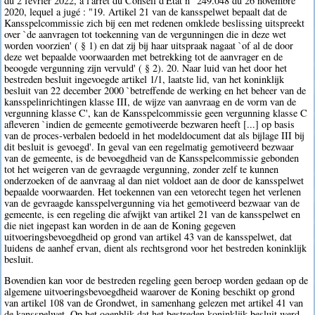
du 2 février 2022, à l'arrêt du Conseil d'Etat n° 249.048 du 26 novembre
2020, lequel a jugé : "19. Artikel 21 van de kansspelwet bepaalt dat de
Kansspelcommissie zich bij een met redenen omklede beslissing uitspreekt
over `de aanvragen tot toekenning van de vergunningen die in deze wet
worden voorzien' ( § 1) en dat zij bij haar uitspraak nagaat `of al de door
deze wet bepaalde voorwaarden met betrekking tot de aanvrager en de
beoogde vergunning zijn vervuld' ( § 2). 20. Naar luid van het door het
bestreden besluit ingevoegde artikel 1/1, laatste lid, van het koninklijk
besluit van 22 december 2000 `betreffende de werking en het beheer van de
kansspelinrichtingen klasse III, de wijze van aanvraag en de vorm van de
vergunning klasse C', kan de Kansspelcommissie geen vergunning klasse C
afleveren `indien de gemeente gemotiveerde bezwaren heeft [...] op basis
van de proces-verbalen bedoeld in het modeldocument dat als bijlage III bij
dit besluit is gevoegd'. In geval van een regelmatig gemotiveerd bezwaar
van de gemeente, is de bevoegdheid van de Kansspelcommissie gebonden
tot het weigeren van de gevraagde vergunning, zonder zelf te kunnen
onderzoeken of de aanvraag al dan niet voldoet aan de door de kansspelwet
bepaalde voorwaarden. Het toekennen van een vetorecht tegen het verlenen
van de gevraagde kansspelvergunning via het gemotiveerd bezwaar van de
gemeente, is een regeling die afwijkt van artikel 21 van de kansspelwet en
die niet ingepast kan worden in de aan de Koning gegeven
uitvoeringsbevoegdheid op grond van artikel 43 van de kansspelwet, dat
luidens de aanhef ervan, dient als rechtsgrond voor het bestreden koninklijk
besluit.
Bovendien kan voor de bestreden regeling geen beroep worden gedaan op de
algemene uitvoeringsbevoegdheid waarover de Koning beschikt op grond
van artikel 108 van de Grondwet, in samenhang gelezen met artikel 41 van
de kansspelwet. Op het ogenblik dat het bestreden koninklijk besluit werd