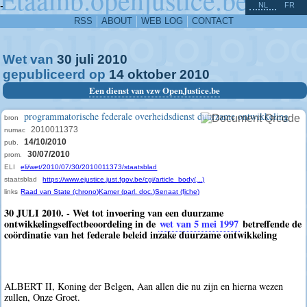
^
-
NL
FR
RSS
ABOUT
WEB LOG
CONTACT
Wet van
30
juli
2010
gepubliceerd op
14
oktober
2010
Een dienst van vzw OpenJustice.be
programmatorische federale overheidsdienst duurzame ontwikkeling
bron
2010011373
numac
14/10/2010
pub.
30/07/2010
prom.
ELI
eli/wet/2010/07/30/2010011373/staatsblad
staatsblad
https://www.ejustice.just.fgov.be/cgi/article_body(...)
links
Raad van State (chrono)
Kamer (parl. doc.)
Senaat (fiche)
30 JULI 2010. - Wet tot invoering van een duurzame
ontwikkelingseffectbeoordeling in de
wet van 5 mei 1997
betreffende de
coördinatie van het federale beleid inzake duurzame ontwikkeling
ALBERT II, Koning der Belgen, Aan allen die nu zijn en hierna wezen
zullen, Onze Groet.