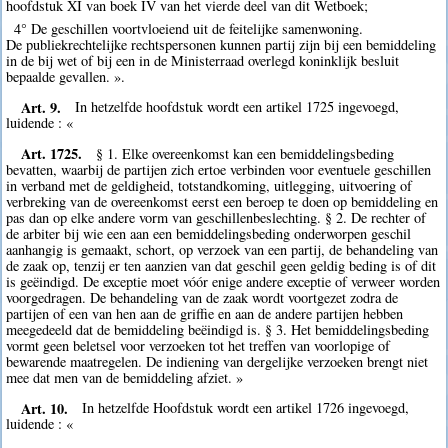
hoofdstuk XI van boek IV van het vierde deel van dit Wetboek;
4° De geschillen voortvloeiend uit de feitelijke samenwoning.
De publiekrechtelijke rechtspersonen kunnen partij zijn bij een bemiddeling
in de bij wet of bij een in de Ministerraad overlegd koninklijk besluit
bepaalde gevallen. ».
Art. 9.
In hetzelfde hoofdstuk wordt een artikel 1725 ingevoegd,
luidende : «
Art. 1725.
§ 1. Elke overeenkomst kan een bemiddelingsbeding
bevatten, waarbij de partijen zich ertoe verbinden voor eventuele geschillen
in verband met de geldigheid, totstandkoming, uitlegging, uitvoering of
verbreking van de overeenkomst eerst een beroep te doen op bemiddeling en
pas dan op elke andere vorm van geschillenbeslechting. § 2. De rechter of
de arbiter bij wie een aan een bemiddelingsbeding onderworpen geschil
aanhangig is gemaakt, schort, op verzoek van een partij, de behandeling van
de zaak op, tenzij er ten aanzien van dat geschil geen geldig beding is of dit
is geëindigd. De exceptie moet vóór enige andere exceptie of verweer worden
voorgedragen. De behandeling van de zaak wordt voortgezet zodra de
partijen of een van hen aan de griffie en aan de andere partijen hebben
meegedeeld dat de bemiddeling beëindigd is. § 3. Het bemiddelingsbeding
vormt geen beletsel voor verzoeken tot het treffen van voorlopige of
bewarende maatregelen. De indiening van dergelijke verzoeken brengt niet
mee dat men van de bemiddeling afziet. »
Art. 10.
In hetzelfde Hoofdstuk wordt een artikel 1726 ingevoegd,
luidende : «