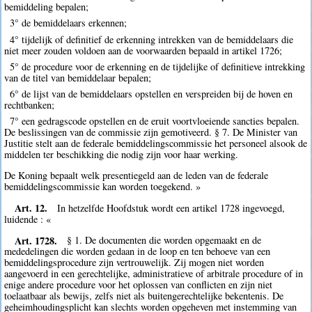
bemiddeling bepalen;
3° de bemiddelaars erkennen;
4° tijdelijk of definitief de erkenning intrekken van de bemiddelaars die
niet meer zouden voldoen aan de voorwaarden bepaald in artikel 1726;
5° de procedure voor de erkenning en de tijdelijke of definitieve intrekking
van de titel van bemiddelaar bepalen;
6° de lijst van de bemiddelaars opstellen en verspreiden bij de hoven en
rechtbanken;
7° een gedragscode opstellen en de eruit voortvloeiende sancties bepalen.
De beslissingen van de commissie zijn gemotiveerd. § 7. De Minister van
Justitie stelt aan de federale bemiddelingscommissie het personeel alsook de
middelen ter beschikking die nodig zijn voor haar werking.
De Koning bepaalt welk presentiegeld aan de leden van de federale
bemiddelingscommissie kan worden toegekend. »
Art. 12.
In hetzelfde Hoofdstuk wordt een artikel 1728 ingevoegd,
luidende : «
Art. 1728.
§ 1. De documenten die worden opgemaakt en de
mededelingen die worden gedaan in de loop en ten behoeve van een
bemiddelingsprocedure zijn vertrouwelijk. Zij mogen niet worden
aangevoerd in een gerechtelijke, administratieve of arbitrale procedure of in
enige andere procedure voor het oplossen van conflicten en zijn niet
toelaatbaar als bewijs, zelfs niet als buitengerechtelijke bekentenis. De
geheimhoudingsplicht kan slechts worden opgeheven met instemming van