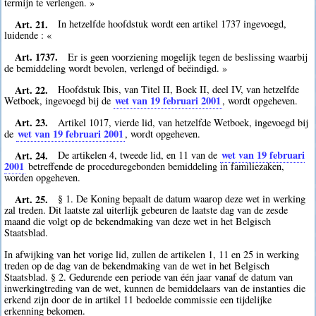
termijn te verlengen. »
Art. 21.
In hetzelfde hoofdstuk wordt een artikel 1737 ingevoegd,
luidende : «
Art. 1737.
Er is geen voorziening mogelijk tegen de beslissing waarbij
de bemiddeling wordt bevolen, verlengd of beëindigd. »
Art. 22.
Hoofdstuk Ibis, van Titel II, Boek II, deel IV, van hetzelfde
wet van 19 februari 2001
Wetboek, ingevoegd bij de
, wordt opgeheven.
Art. 23.
Artikel 1017, vierde lid, van hetzelfde Wetboek, ingevoegd bij
wet van 19 februari 2001
de
, wordt opgeheven.
Art. 24.
wet van 19 februari
De artikelen 4, tweede lid, en 11 van de
2001
betreffende de proceduregebonden bemiddeling in familiezaken,
worden opgeheven.
Art. 25.
§ 1. De Koning bepaalt de datum waarop deze wet in werking
zal treden. Dit laatste zal uiterlijk gebeuren de laatste dag van de zesde
maand die volgt op de bekendmaking van deze wet in het Belgisch
Staatsblad.
In afwijking van het vorige lid, zullen de artikelen 1, 11 en 25 in werking
treden op de dag van de bekendmaking van de wet in het Belgisch
Staatsblad. § 2. Gedurende een periode van één jaar vanaf de datum van
inwerkingtreding van de wet, kunnen de bemiddelaars van de instanties die
erkend zijn door de in artikel 11 bedoelde commissie een tijdelijke
erkenning bekomen.