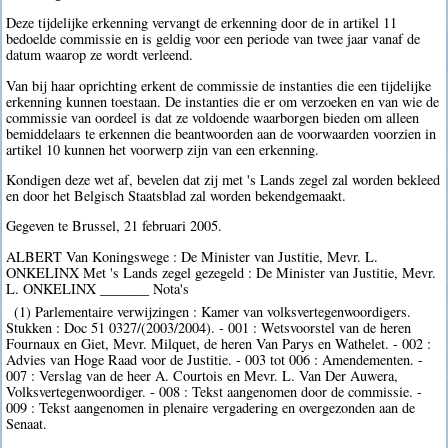
Deze tijdelijke erkenning vervangt de erkenning door de in artikel 11
bedoelde commissie en is geldig voor een periode van twee jaar vanaf de
datum waarop ze wordt verleend.
Van bij haar oprichting erkent de commissie de instanties die een tijdelijke
erkenning kunnen toestaan. De instanties die er om verzoeken en van wie de
commissie van oordeel is dat ze voldoende waarborgen bieden om alleen
bemiddelaars te erkennen die beantwoorden aan de voorwaarden voorzien in
artikel 10 kunnen het voorwerp zijn van een erkenning.
Kondigen deze wet af, bevelen dat zij met 's Lands zegel zal worden bekleed
en door het Belgisch Staatsblad zal worden bekendgemaakt.
Gegeven te Brussel, 21 februari 2005.
ALBERT Van Koningswege : De Minister van Justitie, Mevr. L.
ONKELINX Met 's Lands zegel gezegeld : De Minister van Justitie, Mevr.
L. ONKELINX _______ Nota's
(1) Parlementaire verwijzingen : Kamer van volksvertegenwoordigers.
Stukken : Doc 51 0327/(2003/2004). - 001 : Wetsvoorstel van de heren
Fournaux en Giet, Mevr. Milquet, de heren Van Parys en Wathelet. - 002 :
Advies van Hoge Raad voor de Justitie. - 003 tot 006 : Amendementen. -
007 : Verslag van de heer A. Courtois en Mevr. L. Van Der Auwera,
Volksvertegenwoordiger. - 008 : Tekst aangenomen door de commissie. -
009 : Tekst aangenomen in plenaire vergadering en overgezonden aan de
Senaat.