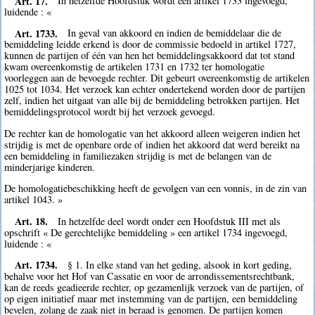
Art. 17.
In hetzelfde Hoofdstuk wordt een artikel 1733 ingevoegd,
luidende : «
Art. 1733.
In geval van akkoord en indien de bemiddelaar die de
bemiddeling leidde erkend is door de commissie bedoeld in artikel 1727,
kunnen de partijen of één van hen het bemiddelingsakkoord dat tot stand
kwam overeenkomstig de artikelen 1731 en 1732 ter homologatie
voorleggen aan de bevoegde rechter. Dit gebeurt overeenkomstig de artikelen
1025 tot 1034. Het verzoek kan echter ondertekend worden door de partijen
zelf, indien het uitgaat van alle bij de bemiddeling betrokken partijen. Het
bemiddelingsprotocol wordt bij het verzoek gevoegd.
De rechter kan de homologatie van het akkoord alleen weigeren indien het
strijdig is met de openbare orde of indien het akkoord dat werd bereikt na
een bemiddeling in familiezaken strijdig is met de belangen van de
minderjarige kinderen.
De homologatiebeschikking heeft de gevolgen van een vonnis, in de zin van
artikel 1043. »
Art. 18.
In hetzelfde deel wordt onder een Hoofdstuk III met als
opschrift « De gerechtelijke bemiddeling » een artikel 1734 ingevoegd,
luidende : «
Art. 1734.
§ 1. In elke stand van het geding, alsook in kort geding,
behalve voor het Hof van Cassatie en voor de arrondissementsrechtbank,
kan de reeds geadieerde rechter, op gezamenlijk verzoek van de partijen, of
op eigen initiatief maar met instemming van de partijen, een bemiddeling
bevelen, zolang de zaak niet in beraad is genomen. De partijen komen