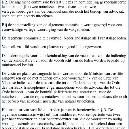
§ 2. De algemene commissie bestaat uit zes in bemiddeling gespecialiseerde
leden, namelijk : twee notarissen, twee advocaten en twee
vertegenwoordigers van de bemiddelaars die noch het beroep van advocaat,
noch dat van notaris uitoefenen.
Bij de samenstelling van de algemene commissie wordt gezorgd voor een
evenwichtige vertegenwoordiging van de vakgebieden.
De algemene commissie telt evenveel Nederlandstalige als Franstalige leden.
Voor elk vast lid wordt een plaatsvervangend lid aangewezen.
De nadere regels voor de bekendmaking van de vacatures, voor de indiening
van de kandidaturen en voor de voordracht van de leden worden bepaald bij
ministerieel besluit.
De vaste en plaatsvervangende leden worden door de Minister van Justitie
aangewezen op de met redenen omklede voordracht : - van de Orde van
Vlaamse balies voor de advocaat die tot die Orde behoort; - van de Ordre
des barreaux francophones et germanophone voor de advocaat die tot die
Orde behoort; - van de koninklijk federatie van notarissen, voor de
notarissen; - van de representatieve instanties voor de bemiddelaars die noch
het beroep van advocaat, noch dat van notaris uitoefenen.
Het mandaat van vast lid duurt vier jaar en is hernieuwbaar. § 3. De
algemene commissie wijst uit haar midden en voor een periode van twee
jaar haar voorzitter en haar ondervoorzitter aan, die de voorzitter zo nodig
vervangt, evenals een secretaris, waarbij die ambten afwisselend door een
Nederlandstalige en een Franstalige worden bekleed. Het voorzitterschap en