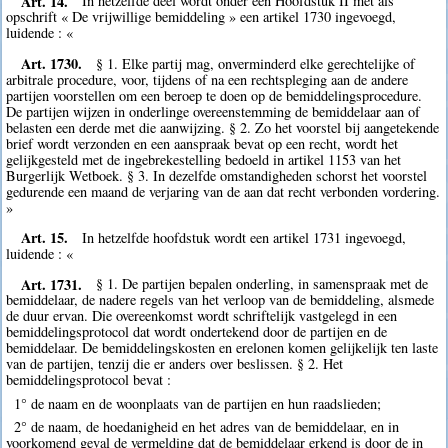
Art. 14.
In hetzelfde deel wordt onder een Hoofdstuk II met als
opschrift « De vrijwillige bemiddeling » een artikel 1730 ingevoegd,
luidende : «
Art. 1730.
§ 1. Elke partij mag, onverminderd elke gerechtelijke of
arbitrale procedure, voor, tijdens of na een rechtspleging aan de andere
partijen voorstellen om een beroep te doen op de bemiddelingsprocedure.
De partijen wijzen in onderlinge overeenstemming de bemiddelaar aan of
belasten een derde met die aanwijzing. § 2. Zo het voorstel bij aangetekende
brief wordt verzonden en een aanspraak bevat op een recht, wordt het
gelijkgesteld met de ingebrekestelling bedoeld in artikel 1153 van het
Burgerlijk Wetboek. § 3. In dezelfde omstandigheden schorst het voorstel
gedurende een maand de verjaring van de aan dat recht verbonden vordering.
»
Art. 15.
In hetzelfde hoofdstuk wordt een artikel 1731 ingevoegd,
luidende : «
Art. 1731.
§ 1. De partijen bepalen onderling, in samenspraak met de
bemiddelaar, de nadere regels van het verloop van de bemiddeling, alsmede
de duur ervan. Die overeenkomst wordt schriftelijk vastgelegd in een
bemiddelingsprotocol dat wordt ondertekend door de partijen en de
bemiddelaar. De bemiddelingskosten en erelonen komen gelijkelijk ten laste
van de partijen, tenzij die er anders over beslissen. § 2. Het
bemiddelingsprotocol bevat :
1° de naam en de woonplaats van de partijen en hun raadslieden;
2° de naam, de hoedanigheid en het adres van de bemiddelaar, en in
voorkomend geval de vermelding dat de bemiddelaar erkend is door de in