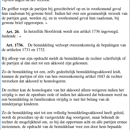
De griffier roept de partijen bij gerechtsbrief op en in voorkomend geval
hun raadsman bij gewone brief. Indien het over een gezamenlijk verzoek van
de partijen gaat, worden zij, en in voorkomend geval hun raadsman, bij
gewone brief opgeroepen. »
Art. 20.
In hetzelfde Hoofdstuk wordt een artikel 1736 ingevoegd,
luidende : «
Art. 1736.
De bemiddeling verloopt overeenkomstig de bepalingen van
de artikelen 1731 en 1732.
Bij afloop van zijn opdracht meldt de bemiddelaar de rechter schriftelijk of
de partijen al dan niet tot een akkoord zijn gekomen.
Zo de bemiddeling tot een, zelfs gedeeltelijk bemiddelingsakkoord leidt,
kunnen de partijen of één van hen overeenkomstig artikel 1043 de rechter
verzoeken dat akkoord te homologeren.
De rechter kan de homologatie van het akkoord alleen weigeren indien het
strijdig is met de openbare orde of indien het akkoord dat bekomen werd na
een bemiddeling in familiezaken strijdig is met het belang van de
minderjarige kinderen.
Zo de bemiddeling niet tot een volledig bemiddelingsakkoord heeft geleid,
wordt de procedure op de vastgestelde dag voortgezet, maar behoudt de
rechter de mogelijkheid om, zo hij dat opportuun acht en alle partijen ermee
instemmen, de opdracht van de bemiddelaar voor een door hem bepaalde