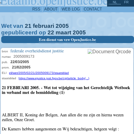
^
-
NL
FR
RSS
ABOUT
WEB LOG
CONTACT
Wet van
21
februari
2005
gepubliceerd op
22
maart
2005
Een dienst van vzw OpenJustice.be
federale overheidsdienst justitie
bron
2005009173
numac
22/03/2005
pub.
21/02/2005
prom.
ELI
eli/wet/2005/02/21/2005009173/staatsblad
staatsblad
https://www.ejustice.just.fgov.be/cgi/article_body(...)
21 FEBRUARI 2005. - Wet tot wijziging van het Gerechtelijk Wetboek
in verband met de bemiddeling (1)
ALBERT II, Koning der Belgen, Aan allen die nu zijn en hierna wezen
zullen, Onze Groet.
De Kamers hebben aangenomen en Wij bekrachtigen, hetgeen volgt :