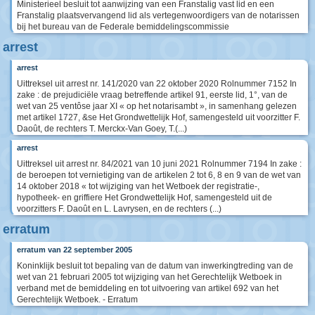
Ministerieel besluit tot aanwijzing van een Franstalig vast lid en een
Franstalig plaatsvervangend lid als vertegenwoordigers van de notarissen
bij het bureau van de Federale bemiddelingscommissie
arrest
arrest
Uittreksel uit arrest nr. 141/2020 van 22 oktober 2020 Rolnummer 7152 In
zake : de prejudiciële vraag betreffende artikel 91, eerste lid, 1°, van de
wet van 25 ventôse jaar XI « op het notarisambt », in samenhang gelezen
met artikel 1727, &se Het Grondwettelijk Hof, samengesteld uit voorzitter F.
Daoût, de rechters T. Merckx-Van Goey, T.(...)
arrest
Uittreksel uit arrest nr. 84/2021 van 10 juni 2021 Rolnummer 7194 In zake :
de beroepen tot vernietiging van de artikelen 2 tot 6, 8 en 9 van de wet van
14 oktober 2018 « tot wijziging van het Wetboek der registratie-,
hypotheek- en griffiere Het Grondwettelijk Hof, samengesteld uit de
voorzitters F. Daoût en L. Lavrysen, en de rechters (...)
erratum
erratum van 22 september 2005
Koninklijk besluit tot bepaling van de datum van inwerkingtreding van de
wet van 21 februari 2005 tot wijziging van het Gerechtelijk Wetboek in
verband met de bemiddeling en tot uitvoering van artikel 692 van het
Gerechtelijk Wetboek. - Erratum