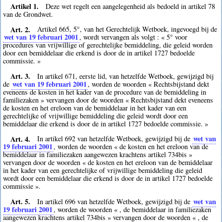
Artikel 1.
Deze wet regelt een aangelegenheid als bedoeld in artikel 78
van de Grondwet.
Art. 2.
Artikel 665, 5°, van het Gerechtelijk Wetboek, ingevoegd bij de
wet van 19 februari 2001
, wordt vervangen als volgt : « 5° voor
procedures van vrijwillige of gerechtelijke bemiddeling, die geleid worden
door een bemiddelaar die erkend is door de in artikel 1727 bedoelde
commissie. »
Art. 3.
In artikel 671, eerste lid, van hetzelfde Wetboek, gewijzigd bij
wet van 19 februari 2001
de
, worden de woorden « Rechtsbijstand dekt
eveneens de kosten in het kader van de procedure van de bemiddeling in
familiezaken » vervangen door de woorden « Rechtsbijstand dekt eveneens
de kosten en het ereloon van de bemiddelaar in het kader van een
gerechtelijke of vrijwillige bemiddeling die geleid wordt door een
bemiddelaar die erkend is door de in artikel 1727 bedoelde commissie. »
Art. 4.
wet van
In artikel 692 van hetzelfde Wetboek, gewijzigd bij de
19 februari 2001
, worden de woorden « de kosten en het ereloon van de
bemiddelaar in familiezaken aangewezen krachtens artikel 734bis »
vervangen door de woorden « de kosten en het ereloon van de bemiddelaar
in het kader van een gerechtelijke of vrijwillige bemiddeling die geleid
wordt door een bemiddelaar die erkend is door de in artikel 1727 bedoelde
commissie ».
Art. 5.
wet van
In artikel 696 van hetzelfde Wetboek, gewijzigd bij de
19 februari 2001
, worden de woorden « , de bemiddelaar in familiezaken
aangewezen krachtens artikel 734bis » vervangen door de woorden « , de