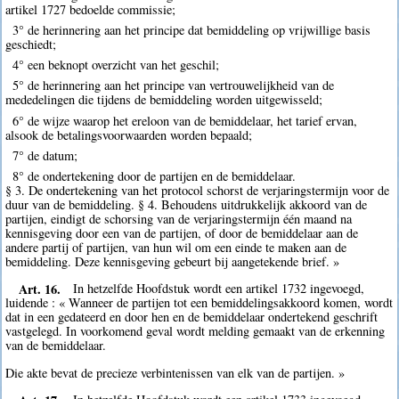
artikel 1727 bedoelde commissie;
3° de herinnering aan het principe dat bemiddeling op vrijwillige basis
geschiedt;
4° een beknopt overzicht van het geschil;
5° de herinnering aan het principe van vertrouwelijkheid van de
mededelingen die tijdens de bemiddeling worden uitgewisseld;
6° de wijze waarop het ereloon van de bemiddelaar, het tarief ervan,
alsook de betalingsvoorwaarden worden bepaald;
7° de datum;
8° de ondertekening door de partijen en de bemiddelaar.
§ 3. De ondertekening van het protocol schorst de verjaringstermijn voor de
duur van de bemiddeling. § 4. Behoudens uitdrukkelijk akkoord van de
partijen, eindigt de schorsing van de verjaringstermijn één maand na
kennisgeving door een van de partijen, of door de bemiddelaar aan de
andere partij of partijen, van hun wil om een einde te maken aan de
bemiddeling. Deze kennisgeving gebeurt bij aangetekende brief. »
Art. 16.
In hetzelfde Hoofdstuk wordt een artikel 1732 ingevoegd,
luidende : « Wanneer de partijen tot een bemiddelingsakkoord komen, wordt
dat in een gedateerd en door hen en de bemiddelaar ondertekend geschrift
vastgelegd. In voorkomend geval wordt melding gemaakt van de erkenning
van de bemiddelaar.
Die akte bevat de precieze verbintenissen van elk van de partijen. »