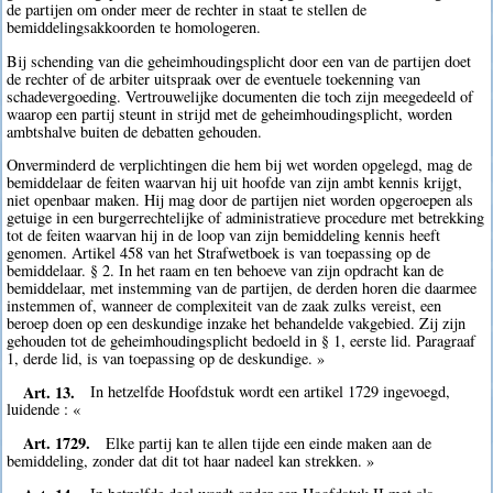
de partijen om onder meer de rechter in staat te stellen de
bemiddelingsakkoorden te homologeren.
Bij schending van die geheimhoudingsplicht door een van de partijen doet
de rechter of de arbiter uitspraak over de eventuele toekenning van
schadevergoeding. Vertrouwelijke documenten die toch zijn meegedeeld of
waarop een partij steunt in strijd met de geheimhoudingsplicht, worden
ambtshalve buiten de debatten gehouden.
Onverminderd de verplichtingen die hem bij wet worden opgelegd, mag de
bemiddelaar de feiten waarvan hij uit hoofde van zijn ambt kennis krijgt,
niet openbaar maken. Hij mag door de partijen niet worden opgeroepen als
getuige in een burgerrechtelijke of administratieve procedure met betrekking
tot de feiten waarvan hij in de loop van zijn bemiddeling kennis heeft
genomen. Artikel 458 van het Strafwetboek is van toepassing op de
bemiddelaar. § 2. In het raam en ten behoeve van zijn opdracht kan de
bemiddelaar, met instemming van de partijen, de derden horen die daarmee
instemmen of, wanneer de complexiteit van de zaak zulks vereist, een
beroep doen op een deskundige inzake het behandelde vakgebied. Zij zijn
gehouden tot de geheimhoudingsplicht bedoeld in § 1, eerste lid. Paragraaf
1, derde lid, is van toepassing op de deskundige. »
Art. 13.
In hetzelfde Hoofdstuk wordt een artikel 1729 ingevoegd,
luidende : «
Art. 1729.
Elke partij kan te allen tijde een einde maken aan de
bemiddeling, zonder dat dit tot haar nadeel kan strekken. »