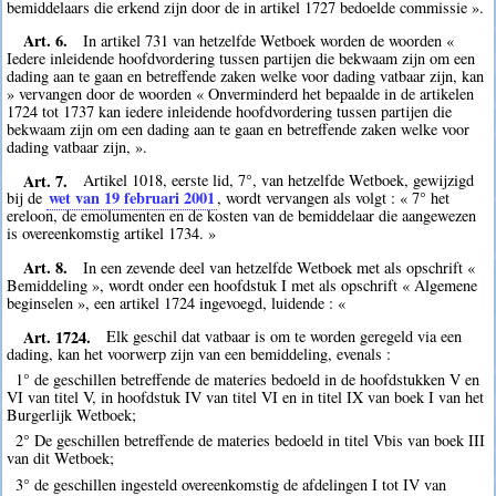
bemiddelaars die erkend zijn door de in artikel 1727 bedoelde commissie ».
Art. 6.
In artikel 731 van hetzelfde Wetboek worden de woorden «
Iedere inleidende hoofdvordering tussen partijen die bekwaam zijn om een
dading aan te gaan en betreffende zaken welke voor dading vatbaar zijn, kan
» vervangen door de woorden « Onverminderd het bepaalde in de artikelen
1724 tot 1737 kan iedere inleidende hoofdvordering tussen partijen die
bekwaam zijn om een dading aan te gaan en betreffende zaken welke voor
dading vatbaar zijn, ».
Art. 7.
Artikel 1018, eerste lid, 7°, van hetzelfde Wetboek, gewijzigd
wet van 19 februari 2001
bij de
, wordt vervangen als volgt : « 7° het
ereloon, de emolumenten en de kosten van de bemiddelaar die aangewezen
is overeenkomstig artikel 1734. »
Art. 8.
In een zevende deel van hetzelfde Wetboek met als opschrift «
Bemiddeling », wordt onder een hoofdstuk I met als opschrift « Algemene
beginselen », een artikel 1724 ingevoegd, luidende : «
Art. 1724.
Elk geschil dat vatbaar is om te worden geregeld via een
dading, kan het voorwerp zijn van een bemiddeling, evenals :
1° de geschillen betreffende de materies bedoeld in de hoofdstukken V en
VI van titel V, in hoofdstuk IV van titel VI en in titel IX van boek I van het
Burgerlijk Wetboek;
2° De geschillen betreffende de materies bedoeld in titel Vbis van boek III
van dit Wetboek;
3° de geschillen ingesteld overeenkomstig de afdelingen I tot IV van