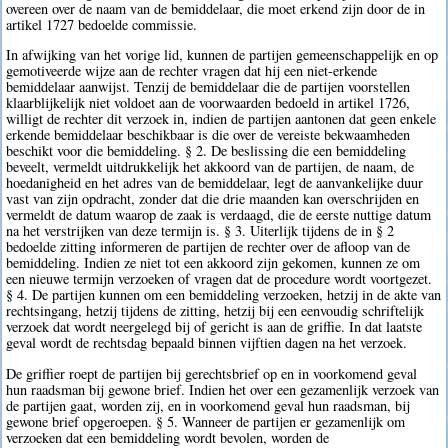
overeen over de naam van de bemiddelaar, die moet erkend zijn door de in
artikel 1727 bedoelde commissie.
In afwijking van het vorige lid, kunnen de partijen gemeenschappelijk en op
gemotiveerde wijze aan de rechter vragen dat hij een niet-erkende
bemiddelaar aanwijst. Tenzij de bemiddelaar die de partijen voorstellen
klaarblijkelijk niet voldoet aan de voorwaarden bedoeld in artikel 1726,
willigt de rechter dit verzoek in, indien de partijen aantonen dat geen enkele
erkende bemiddelaar beschikbaar is die over de vereiste bekwaamheden
beschikt voor die bemiddeling. § 2. De beslissing die een bemiddeling
beveelt, vermeldt uitdrukkelijk het akkoord van de partijen, de naam, de
hoedanigheid en het adres van de bemiddelaar, legt de aanvankelijke duur
vast van zijn opdracht, zonder dat die drie maanden kan overschrijden en
vermeldt de datum waarop de zaak is verdaagd, die de eerste nuttige datum
na het verstrijken van deze termijn is. § 3. Uiterlijk tijdens de in § 2
bedoelde zitting informeren de partijen de rechter over de afloop van de
bemiddeling. Indien ze niet tot een akkoord zijn gekomen, kunnen ze om
een nieuwe termijn verzoeken of vragen dat de procedure wordt voortgezet.
§ 4. De partijen kunnen om een bemiddeling verzoeken, hetzij in de akte van
rechtsingang, hetzij tijdens de zitting, hetzij bij een eenvoudig schriftelijk
verzoek dat wordt neergelegd bij of gericht is aan de griffie. In dat laatste
geval wordt de rechtsdag bepaald binnen vijftien dagen na het verzoek.
De griffier roept de partijen bij gerechtsbrief op en in voorkomend geval
hun raadsman bij gewone brief. Indien het over een gezamenlijk verzoek van
de partijen gaat, worden zij, en in voorkomend geval hun raadsman, bij
gewone brief opgeroepen. § 5. Wanneer de partijen er gezamenlijk om
verzoeken dat een bemiddeling wordt bevolen, worden de