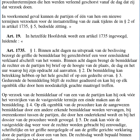
proceduretermijnen die hen werden verleend geschorst vanaf de dag dat zij
dat verzoek doen.
In voorkomend geval kunnen de partijen of één van hen om nieuwe
termijnen verzoeken voor de instaatstelling van de zaak tijdens de in § 2 of
in artikel 1735, § 5, bedoelde zitting. »
Art. 19.
In hetzelfde Hoofdstuk wordt een artikel 1735 ingevoegd,
luidende : «
Art. 1735.
§ 1. Binnen acht dagen na uitspraak van de beslissing
bezorgt de griffie de bemiddelaar bij gerechtsbrief een voor eensluidend
verklaard afschrift van het vonnis. Binnen acht dagen brengt de bemiddelaar
de rechter en de partijen bij brief op de hoogte van de plaats, de dag en het
uur waarop hij zijn opdracht zal aanvatten. § 2. De bemiddeling kan
betrekking hebben op het hele geschil of op een gedeelte ervan. § 3.
Gedurende de bemiddeling blijft de rechter geadieerd en kan hij op elk
ogenblik elke door hem noodzakelijk geachte maatregel treffen.
Op verzoek van de bemiddelaar of van een van de partijen kan hij ook vóór
het verstrijken van de vastgestelde termijn een einde maken aan de
bemiddeling. § 4. Op elk ogenblik van de procedure kan de aangewezen
bemiddelaar door een andere erkende bemiddelaar worden vervangen, bij
overeenkomst tussen de partijen, die door hen ondertekend wordt en bij het
dossier van de procedure wordt gevoegd. § 5. De zaak kan vóór de
vastgestelde dag weer voor de rechter worden gebracht bij eenvoudige,
schriftelijke en ter griffie neergelegde of aan de griffie gerichte verklaring
door de partijen of door een van hen. De rechtsdag wordt bepaald binnen
vijftien dagen na het verzoek.