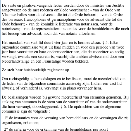
De vaste en plaatsvervangende leden worden door de minister van Justitie
aangewezen op de met redenen omklede voordracht : - van de Orde van
Vlaamse balies voor de advocaat die tot die Orde behoort; - van de Ordre
des barreaux francophones et germanophone voor de advocaat die tot die
Orde behoort; - van de koninklijk federatie van notarissen, voor de
notarissen; - van de representatieve instanties voor de bemiddelaars die noch
het beroep van advocaat, noch dat van notaris uitoefenen.
Het mandaat van vast lid duurt vier jaar en is hernieuwbaar. § 5. Elke
bijzondere commissie wijst uit haar midden en voor een periode van twee
jaar haar voorzitter en haar ondervoorzitter aan, die de voorzitter zo nodig
vervangt, evenals een secretaris, waarbij die ambten afwisselend door een
Nederlandstalige en een Franstalige worden bekleed.
Ze stelt haar huishoudelijk reglement op.
Om rechtsgeldig te beraadslagen en te beslissen, moet de meerderheid van
de leden van de bijzondere commissie aanwezig zijn. Indien een vast lid
afwezig of verhinderd is, vervangt zijn plaatsvervanger hem.
De beslissingen worden bij gewone meerderheid van stemmen genomen. Bij
staking van stemmen is de stem van de voorzitter of van de ondervoorzitter
die hem vervangt, doorslaggevend. § 6. De opdrachten van de algemene
commissie zijn de volgende :
1° de instanties voor de vorming van bemiddelaars en de vormingen die zij
organiseren, erkennen;
2° de criteria voor de erkenning van de bemiddelaars per soort